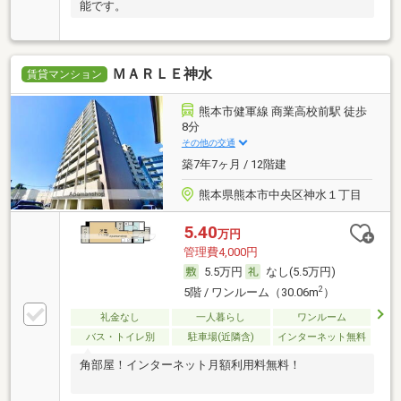
能です。
ＭＡＲＬＥ神水
賃貸マンション
熊本市健軍線 商業高校前駅 徒歩
8分
その他の交通
築7年7ヶ月 / 12階建
熊本県熊本市中央区神水１丁目
5.40
万円
管理費4,000円
5.5万円
なし(5.5万円)
2
5階 / ワンルーム（30.06m
）
礼金なし
一人暮らし
ワンルーム
バス・トイレ別
駐車場(近隣含)
インターネット無料
角部屋！インターネット月額利用料無料！