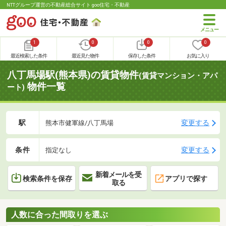
NTTグループ運営の不動産総合サイト goo住宅・不動産
1
0
0
0
最近検索した条件
最近見た物件
保存した条件
お気に入り
八丁馬場駅(熊本県)の賃貸物件
(賃貸マンション・アパ
物件一覧
ート)
駅
変更する
熊本市健軍線/八丁馬場
条件
変更する
指定なし
新着メールを受
検索条件を保存
アプリで探す
取る
人数に合った間取りを選ぶ