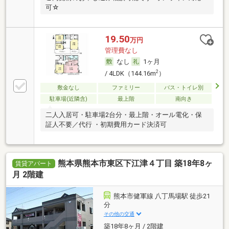
可☆
19.50
万円
管理費なし
なし
1ヶ月
2
/ 4LDK（144.16m
）
敷金なし
ファミリー
バス・トイレ別
駐車場(近隣含)
最上階
南向き
二人入居可・駐車場2台分・最上階・オール電化・保
証人不要／代行 ・初期費用カード決済可
熊本県熊本市東区下江津４丁目 築18年8ヶ
賃貸アパート
月 2階建
熊本市健軍線 八丁馬場駅 徒歩21
分
その他の交通
築18年8ヶ月 / 2階建