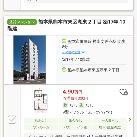
熊本県熊本市東区湖東２丁目 築17年 10
賃貸マンション
階建
熊本市健軍線 神水交差点駅 徒歩
8分
その他の交通
築17年 / 10階建
熊本県熊本市東区湖東２丁目
4.90
万円
管理費4,000円
なし
なし
2
9階 / ワンルーム（29.92m
）
礼金なし
敷金なし
一人暮らし
ワンルーム
バス・トイレ別
駐車場(近隣含)
インターネット無料。当店掲載以外も一括見学相談可