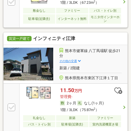
2
1階 / 3LDK（67.23m
）
敷金なし
ファミリー
バス・トイレ別
モニタ付インターホ
駐車場(近隣含)
インターネット無料
ン
インフィニティ江津
賃貸一戸建て
熊本市健軍線 八丁馬場駅 徒歩21
分
その他の交通
新築 / 2階建
熊本県熊本市東区下江津１丁目
11.50
万円
管理費-
2ヶ月
なし(1ヶ月)
2
1階 / 3LDK（75.87m
）
礼金なし
新築
ファミリー
バス・トイレ別
駐車場(近隣含)
室内洗濯機置き場