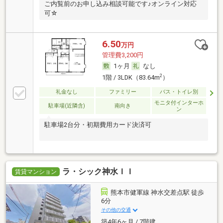
ご内覧前のお申し込み相談可能です♪オンライン対応
可☆
6.50
万円
管理費3,200円
1ヶ月
なし
2
1階 / 3LDK（83.64m
）
礼金なし
ファミリー
バス・トイレ別
モニタ付インターホ
駐車場(近隣含)
南向き
ン
駐車場2台分・初期費用カード決済可
ラ・シック神水ＩＩ
賃貸マンション
熊本市健軍線 神水交差点駅 徒歩
6分
その他の交通
築4年6ヶ月 / 7階建