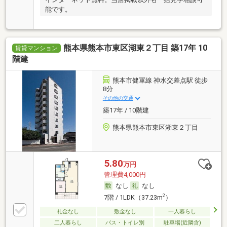
能です。
熊本県熊本市東区湖東２丁目 築17年 10
賃貸マンション
階建
熊本市健軍線 神水交差点駅 徒歩
8分
その他の交通
築17年 / 10階建
熊本県熊本市東区湖東２丁目
5.80
万円
管理費4,000円
なし
なし
2
7階 / 1LDK（37.23m
）
礼金なし
敷金なし
一人暮らし
二人暮らし
バス・トイレ別
駐車場(近隣含)