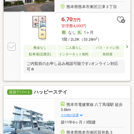
熊本県熊本市東区江津３丁目
6.70
万円
管理費4,000円
なし
1ヶ月
2
1階 / 2LDK（53.28m
）
敷金なし
二人暮らし
バス・トイレ別
駐車場(近隣含)
インターネット無料
角部屋
ご内覧前のお申し込み相談可能です♪オンライン対応
可☆
ハッピーステイ
賃貸アパート
熊本市電健軍線 八丁馬場駅 徒歩
3.6km
その他の交通
築11年6ヶ月 / 3階建
熊本県熊本市南区田井島３