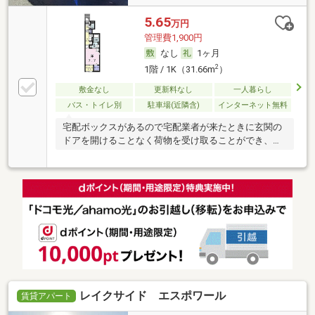
5.65
万円
管理費1,900円
なし
1ヶ月
2
1階 / 1K（31.66m
）
敷金なし
更新料なし
一人暮らし
バス・トイレ別
駐車場(近隣含)
インターネット無料
宅配ボックスがあるので宅配業者が来たときに玄関の
ドアを開けることなく荷物を受け取ることができ、防
犯
レイクサイド エスポワール
賃貸アパート