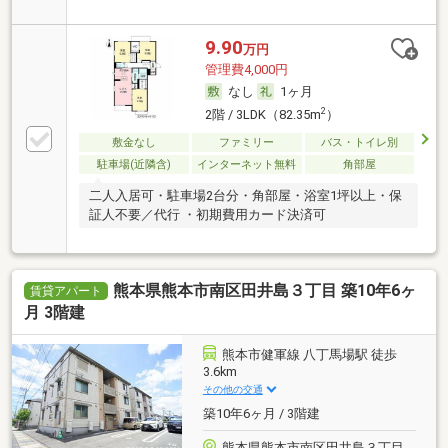
9.90
万円
管理費4,000円
なし
1ヶ月
2
2階 / 3LDK（82.35m
）
敷金なし
ファミリー
バス・トイレ別
駐車場(近隣含)
インターネット無料
角部屋
二人入居可・駐車場2台分・角部屋・浴室1坪以上・保
証人不要／代行 ・初期費用カード決済可
熊本県熊本市南区田井島３丁目 築10年6ヶ
賃貸アパート
月 3階建
熊本市健軍線 八丁馬場駅 徒歩
3.6km
その他の交通
築10年6ヶ月 / 3階建
熊本県熊本市南区田井島３丁目