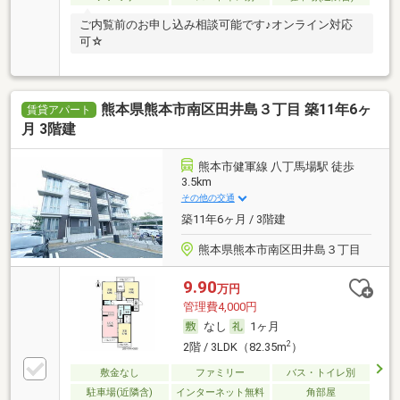
ご内覧前のお申し込み相談可能です♪オンライン対応
可☆
熊本県熊本市南区田井島３丁目 築11年6ヶ
賃貸アパート
月 3階建
熊本市健軍線 八丁馬場駅 徒歩
3.5km
その他の交通
築11年6ヶ月 / 3階建
熊本県熊本市南区田井島３丁目
9.90
万円
管理費4,000円
なし
1ヶ月
2
2階 / 3LDK（82.35m
）
敷金なし
ファミリー
バス・トイレ別
駐車場(近隣含)
インターネット無料
角部屋