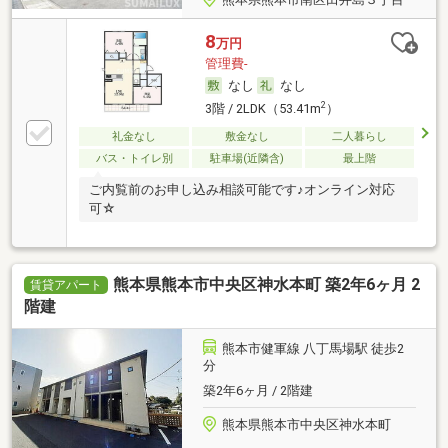
8
万円
管理費-
なし
なし
2
3階 / 2LDK（53.41m
）
礼金なし
敷金なし
二人暮らし
バス・トイレ別
駐車場(近隣含)
最上階
ご内覧前のお申し込み相談可能です♪オンライン対応
可☆
熊本県熊本市中央区神水本町 築2年6ヶ月 2
賃貸アパート
階建
熊本市健軍線 八丁馬場駅 徒歩2
分
築2年6ヶ月 / 2階建
熊本県熊本市中央区神水本町