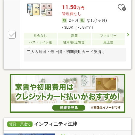
11.50
万円
管理費なし
2ヶ月
なし(1ヶ月)
2
/ 3LDK（75.87m
）
礼金なし
新築
ファミリー
バス・トイレ別
駐車場(近隣含)
最上階
二人入居可・最上階・初期費用カード決済可
インフィニティ江津
賃貸一戸建て