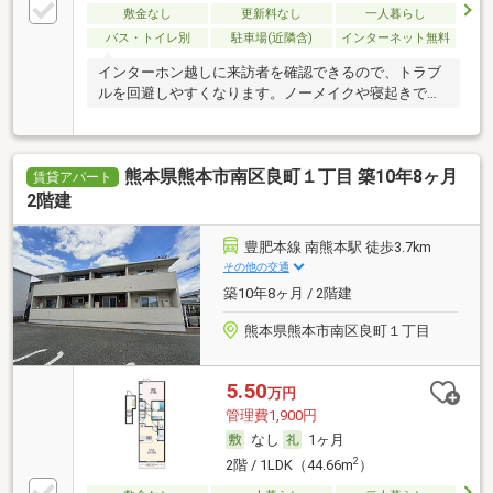
敷金なし
更新料なし
一人暮らし
バス・トイレ別
駐車場(近隣含)
インターネット無料
インターホン越しに来訪者を確認できるので、トラブ
ルを回避しやすくなります。ノーメイクや寝起きで人
と
熊本県熊本市南区良町１丁目 築10年8ヶ月
賃貸アパート
2階建
豊肥本線 南熊本駅 徒歩3.7km
その他の交通
築10年8ヶ月 / 2階建
熊本県熊本市南区良町１丁目
5.50
万円
管理費1,900円
なし
1ヶ月
2
2階 / 1LDK（44.66m
）