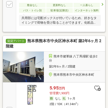
敷金なし
更新料なし
一人暮らし
バス・トイレ別
駐車場(近隣含)
インターネット無料
共用部には宅配ボックスが付いているため、好きなタ
イミングで荷物を受け取ることができます。化粧品や
スタ
熊本県熊本市中央区神水本町 築2年6ヶ月 2
賃貸アパート
階建
熊本市健軍線 八丁馬場駅 徒歩2
分
築2年6ヶ月 / 2階建
熊本県熊本市中央区神水本町
5.95
万円
管理費1,900円
なし
1ヶ月
2
2階 / 1DK（41.34m
）