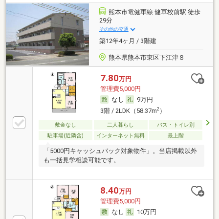
熊本市電健軍線 健軍校前駅 徒歩
29分
その他の交通
築12年4ヶ月 / 3階建
熊本県熊本市東区下江津８
7.80
万円
管理費5,000円
なし
9万円
2
3階 / 2LDK（58.37m
）
敷金なし
二人暮らし
バス・トイレ別
駐車場(近隣含)
インターネット無料
最上階
「5000円キャッシュバック対象物件」。当店掲載以外
も一括見学相談可能です。
8.40
万円
管理費5,000円
なし
10万円