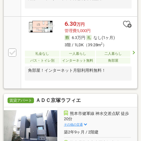
6.30
万円
管理費5,000円
6.3万円
なし(1ヶ月)
2
3階 / 1LDK（39.28m
）
礼金なし
一人暮らし
二人暮らし
バス・トイレ別
インターネット無料
角部屋
角部屋！インターネット月額利用料無料！
ＡＤＣ京塚ラフィエ
賃貸アパート
熊本市健軍線 神水交差点駅 徒歩
20分
その他の交通
築2年9ヶ月 / 2階建