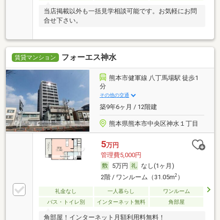
当店掲載以外も一括見学相談可能です。お気軽にお問
合せ下さい。
フォーエス神水
賃貸マンション
熊本市健軍線 八丁馬場駅 徒歩1
分
その他の交通
築9年6ヶ月 / 12階建
熊本県熊本市中央区神水１丁目
5
万円
管理費5,000円
5万円
なし(1ヶ月)
2
2階 / ワンルーム（31.05m
）
礼金なし
一人暮らし
ワンルーム
バス・トイレ別
インターネット無料
角部屋
角部屋！インターネット月額利用料無料！