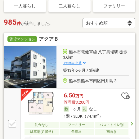
一人暮らし
二人暮らし
ファミリー
985
件
が該当しました。
アクアＢ
賃貸マンション
熊本市電健軍線 八丁馬場駅 徒歩
3.6km
その他の交通
築13年6ヶ月 / 3階建
熊本県熊本市南区田井島３
6.50
万円
管理費3,200円
1ヶ月
なし
2
1階 / 3LDK（74.1m
）
礼金なし
ファミリー
バス・トイレ別
駐車場(近隣含)
角部屋
南向き