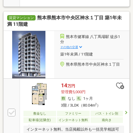
熊本県熊本市中央区神水１丁目 築1年未
賃貸マンション
満 11階建
熊本市健軍線 八丁馬場駅 徒歩1
分
その他の交通
築1年未満 / 11階建
熊本県熊本市中央区神水１丁目
14
万円
管理費5,000円
なし
1ヶ月
2
3階 / 3LDK（80.04m
）
敷金なし
ファミリー
バス・トイレ別
駐車場(近隣含)
インターネット無料
南向き
インターネット無料。当店掲載以外も一括見学相談可