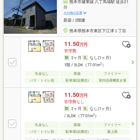
熊本市健軍線 八丁馬場駅 徒歩21
分
その他の交通
新築 / 2階建
熊本県熊本市東区下江津１丁目
11.50
万円
管理費-
2ヶ月
なし(1ヶ月)
2
1階 / 3LDK（77.01m
）
礼金なし
新築
ファミリー
バス・トイレ別
駐車場(近隣含)
室内洗濯機置き場
11.50
万円
管理費なし
2ヶ月
なし(1ヶ月)
2
/ 3LDK（77.01m
）
礼金なし
新築
ファミリー
バス・トイレ別
駐車場(近隣含)
最上階