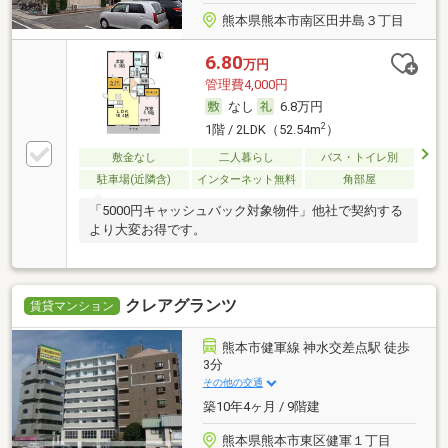
熊本県熊本市南区田井島３丁目
6.80
万円
管理費4,000円
なし
6.8万円
2
1階 / 2LDK（52.54m
）
敷金なし
二人暮らし
バス・トイレ別
駐車場(近隣含)
インターネット無料
角部屋
「5000円キャッシュバック対象物件」他社で契約する
より大変お得です。
クレアグランツ
賃貸マンション
熊本市健軍線 神水交差点駅 徒歩
3分
その他の交通
築10年4ヶ月 / 9階建
熊本県熊本市東区健軍１丁目