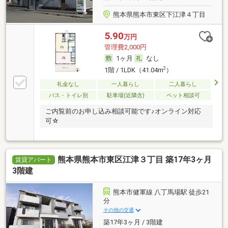
熊本県熊本市東区下江津４丁目
5.90
万円
管理費2,000円
1ヶ月
なし
2
1階 / 1LDK（41.04m
）
礼金なし
一人暮らし
二人暮らし
バス・トイレ別
駐車場(近隣含)
ペット相談可
ご内覧前のお申し込み相談可能です♪オンライン対応
可☆
熊本県熊本市東区江津３丁目 築17年3ヶ月
賃貸アパート
3階建
熊本市健軍線 八丁馬場駅 徒歩21
分
その他の交通
築17年3ヶ月 / 3階建