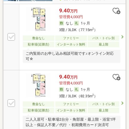
9.40
万円
管理費4,000円
なし
1ヶ月
2
3階 / 3LDK（77.15m
）
敷金なし
ファミリー
バス・トイレ別
駐車場(近隣含)
インターネット無料
最上階
ご内覧前のお申し込み相談可能です♪オンライン対応
可☆
9.40
万円
管理費4,000円
なし
1ヶ月
2
3階 / 3LDK（82.35m
）
敷金なし
ファミリー
バス・トイレ別
駐車場(近隣含)
インターネット無料
最上階
二人入居可・駐車場2台分・角部屋・最上階・浴室1坪
以上・保証人不要／代行 ・初期費用カード決済可