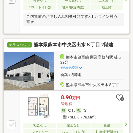
敷金なし
一人暮らし
二人暮らし
バス・トイレ別
駐車場(近隣含)
最上階
ご内覧前のお申し込み相談可能です♪オンライン対応
可☆
熊本県熊本市中央区出水８丁目 2階建
テラスハウス
熊本市健軍線 商業高校前駅 徒歩
22分
その他の交通
新築 / 2階建
熊本県熊本市中央区出水８丁目
8.90
万円
管理費-
なし
なし
2
1階 / 3LDK（78.6m
）
礼金なし
敷金なし
新築
ファミリー
バス・トイレ別
駐車場(近隣含)