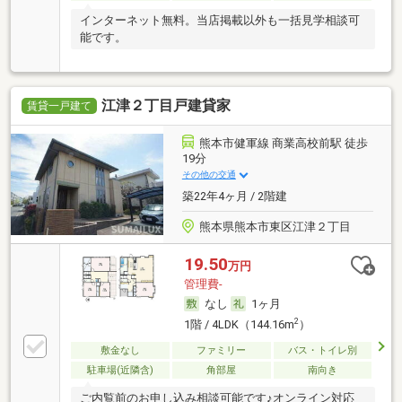
インターネット無料。当店掲載以外も一括見学相談可
能です。
江津２丁目戸建貸家
賃貸一戸建て
熊本市健軍線 商業高校前駅 徒歩
19分
その他の交通
築22年4ヶ月 / 2階建
熊本県熊本市東区江津２丁目
19.50
万円
管理費-
なし
1ヶ月
2
1階 / 4LDK（144.16m
）
敷金なし
ファミリー
バス・トイレ別
駐車場(近隣含)
角部屋
南向き
ご内覧前のお申し込み相談可能です♪オンライン対応