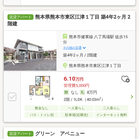
熊本県熊本市東区江津１丁目 築4年2ヶ月 2
賃貸アパート
階建
熊本市健軍線 八丁馬場駅 徒歩15
分
その他の交通
築4年2ヶ月 / 2階建
熊本県熊本市東区江津１丁目
6.10
万円
管理費5,000円
なし
8万円
2
2階 / 1LDK（40.03m
）
敷金なし
一人暮らし
二人暮らし
バス・トイレ別
駐車場(近隣含)
インターネット無料
グリーン アベニュー
賃貸アパート