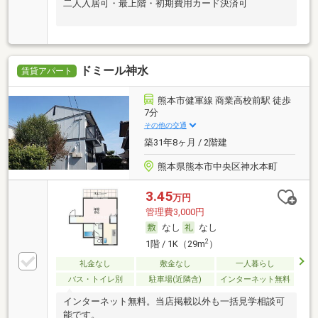
二人入居可・最上階・初期費用カード決済可
ドミール神水
賃貸アパート
熊本市健軍線 商業高校前駅 徒歩
7分
その他の交通
築31年8ヶ月 / 2階建
熊本県熊本市中央区神水本町
3.45
万円
管理費3,000円
なし
なし
2
1階 / 1K（29m
）
礼金なし
敷金なし
一人暮らし
バス・トイレ別
駐車場(近隣含)
インターネット無料
インターネット無料。当店掲載以外も一括見学相談可
能です。