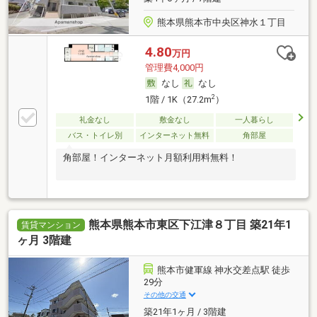
熊本県熊本市中央区神水１丁目
4.80
万円
管理費4,000円
なし
なし
2
1階 / 1K（27.2m
）
礼金なし
敷金なし
一人暮らし
バス・トイレ別
インターネット無料
角部屋
角部屋！インターネット月額利用料無料！
熊本県熊本市東区下江津８丁目 築21年1
賃貸マンション
ヶ月 3階建
熊本市健軍線 神水交差点駅 徒歩
29分
その他の交通
築21年1ヶ月 / 3階建