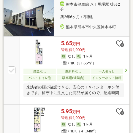
熊本市健軍線 八丁馬場駅 徒歩2
分
築2年6ヶ月 / 2階建
熊本県熊本市中央区神水本町
5.65
万円
管理費1,900円
なし
1ヶ月
2
1階 / 1K（31.66m
）
敷金なし
更新料なし
一人暮らし
バス・トイレ別
駐車場(近隣含)
インターネット無料
来訪者の顔が確認できる、安心のＴＶインターホン付
きです。留守中に注文した商品が届くので、配送時間
5.95
万円
管理費1,900円
なし
1ヶ月
2
2階 / 1DK（41.34m
）