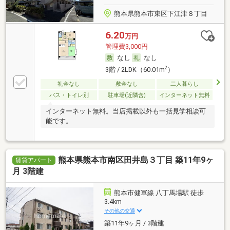
熊本県熊本市東区下江津８丁目
6.20
万円
管理費3,000円
なし
なし
2
3階 / 2LDK（60.01m
）
礼金なし
敷金なし
二人暮らし
バス・トイレ別
駐車場(近隣含)
インターネット無料
インターネット無料。当店掲載以外も一括見学相談可
能です。
熊本県熊本市南区田井島３丁目 築11年9ヶ
賃貸アパート
月 3階建
熊本市健軍線 八丁馬場駅 徒歩
3.4km
その他の交通
築11年9ヶ月 / 3階建