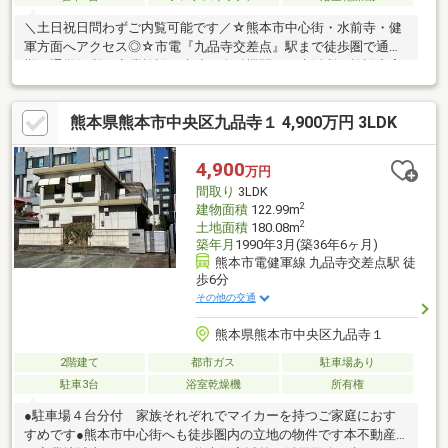
＼土日祝日問わずご内覧可能です／☆熊本市中心街・水前寺・健
軍方面へアクセス◎☆市電『九品寺交差点』駅まで徒歩圏で通
勤・通学便利☆商業施設・病院・金融機関など生活利便施設充実
♪☆人気の白川小学校・白川中学校！ご相談／ご内覧は土日祝日
問わず平日も随時受付中♪女性スタッフも在籍中です！☆キッズ
熊本県熊本市中央区九品寺１ 4,900万円 3LDK
スペース有の店内☆土日のご相談・ご内覧可能です。お子様との
ご来店でもキッズスペースがございますのでご安心してご来店く
ださい♪□お気軽にお問い合わせください♪TEL：096-206-1230
4,900
万円
間取り
3LDK
2
建物面積
122.99m
2
土地面積
180.08m
築年月
1990年3月(築36年6ヶ月)
熊本市電健軍線 九品寺交差点駅 徒
歩6分
その他の交通
熊本県熊本市中央区九品寺１
2階建て
都市ガス
駐車場あり
駐車3台
浴室乾燥機
所有権
●駐車場４台分付 家族それぞれでマイカーを持つご家庭におす
すめです●熊本市中心街へも徒歩圏内の立地の物件です本不動産