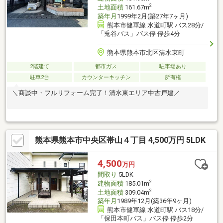
2
土地面積
161.67m
築年月
1999年2月(築27年7ヶ月)
熊本市健軍線 水道町駅 バス28分/
「兎谷バス」バス停 停歩4分
熊本県熊本市北区清水東町
2階建て
都市ガス
駐車場あり
駐車2台
カウンターキッチン
所有権
＼商談中・フルリフォーム完了！清水東エリア中古戸建／
熊本県熊本市中央区帯山４丁目 4,500万円 5LDK
4,500
万円
間取り
5LDK
2
建物面積
185.01m
2
土地面積
309.04m
築年月
1989年12月(築36年9ヶ月)
熊本市健軍線 水道町駅 バス18分/
「保田本町バス」バス停 停歩2分