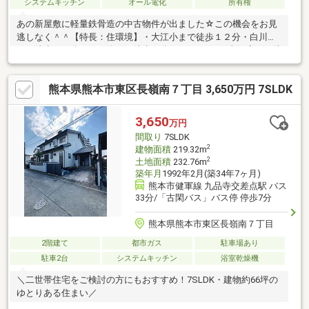
システムキッチン
オール電化
所有権
あの新屋敷に軽量鉄骨造の中古物件が出ました☆この機会をお見
逃しなく＾＾【特長：住環境】・大江小まで徒歩１２分・白川中
まで徒歩１１分・バス停まで徒歩１分♪・ゆめマート大江店まで徒
歩１０分◎・前面道路６ｍでミニバンもラクラク駐車☆【特長：
建物】・オール電化仕様に変更☆・マンションなどありますが、
熊本県熊本市東区長嶺南７丁目 3,650万円 7SLDK
日当たりは良好です◎・売主様がメーカー定期点検もこまめに受
けており長く大事に住まわれていた美邸♪不動産のことなら、
（株）結不動産にご相談ください♪
3,650
万円
間取り
7SLDK
2
建物面積
219.32m
2
土地面積
232.76m
築年月
1992年2月(築34年7ヶ月)
熊本市健軍線 九品寺交差点駅 バス
33分/「古閑バス」バス停 停歩7分
熊本県熊本市東区長嶺南７丁目
2階建て
都市ガス
駐車場あり
駐車2台
システムキッチン
浴室乾燥機
＼二世帯住宅をご検討の方にもおすすめ！7SLDK・建物約66坪の
ゆとりある住まい／