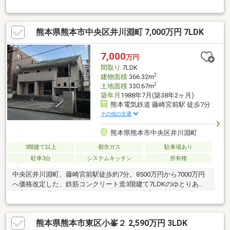
は商業地域内となっており、将来住宅以外の活用用途も考えられ
る資産価値の高い物件です。現在空家となっている関係で、４台
の駐車スペースををそれぞれ月額１万円で賃貸契約中となってお
熊本県熊本市中央区井川淵町 7,000万円 7LDK
りますが、全て解約し自家用とすることも可能ですし、使わない
スペースはそのまま賃貸契約を引き継ぎ、賃料を得ることも可能
です。
7,000
万円
間取り
7LDK
2
建物面積
366.32m
2
土地面積
330.67m
築年月
1988年7月(築38年2ヶ月)
熊本電気鉄道 藤崎宮前駅 徒歩7分
その他の交通
熊本県熊本市中央区井川淵町
3階建て以上
都市ガス
駐車場あり
駐車3台
システムキッチン
所有権
中央区井川淵町、藤崎宮前駅徒歩約7分。8500万円から7000万円
へ価格改定した、鉄筋コンクリート造3階建て7LDKのゆとりある
邸宅です！延床366㎡超、キッチン2ヶ所・浴室2ヶ所・トイレ2ヶ
所を備え、二世帯や大家族、在宅ワークにも最適♪生活利便施設も
徒歩圏内の、都心近接の上質な住まい。
熊本県熊本市東区小峯２ 2,590万円 3LDK