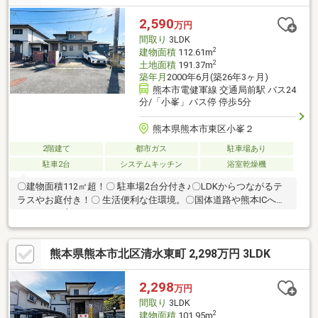
2,590
万円
間取り
3LDK
2
建物面積
112.61m
2
土地面積
191.37m
築年月
2000年6月(築26年3ヶ月)
熊本市電健軍線 交通局前駅 バス24
分/「小峯」バス停 停歩5分
熊本県熊本市東区小峯２
2階建て
都市ガス
駐車場あり
駐車2台
システムキッチン
浴室乾燥機
〇建物面積112㎡超！〇 駐車場2台分付き♪〇LDKからつながるテ
ラスやお庭付き！〇 生活便利な住環境。〇国体道路や熊本ICへの
アクセスも良好です！
熊本県熊本市北区清水東町 2,298万円 3LDK
2,298
万円
間取り
3LDK
2
建物面積
101.95m