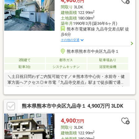
4,900
万円
等の運用をサポート！
間取り
3LDK
2
建物面積
122.99m
2
土地面積
180.08m
築年月
1990年3月(築36年6ヶ月)
熊本市電健軍線 九品寺交差点駅 徒
歩6分
その他の交通
熊本県熊本市中央区九品寺１
2階建て
都市ガス
駐車場あり
駐車3台
システムキッチン
浴室乾燥機
＼土日祝日問わずご内覧可能です／☆熊本市中心街・水前寺・健
軍方面へアクセス◎☆市電『九品寺交差点』駅まで徒歩圏で通
勤・通学便利☆商業施設・病院・金融機関など生活利便施設充実
♪☆人気の白川小学校・白川中学校！ご相談／ご内覧は土日祝日
問わず平日も随時受付中♪女性スタッフも在籍中です！☆キッズ
熊本県熊本市中央区九品寺１ 4,900万円 3LDK
スペース有の店内☆土日のご相談・ご内覧可能です。お子様との
ご来店でもキッズスペースがございますのでご安心してご来店く
ださい♪□お気軽にお問い合わせください♪TEL：096-206-1230
4,900
万円
間取り
3LDK
2
建物面積
122.99m
2
土地面積
180.08m