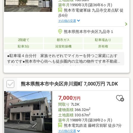
築年月
1990年3月(築36年6ヶ月)
熊本市電健軍線 九品寺交差点駅 徒
歩6分
その他の交通
熊本県熊本市中央区九品寺１
2階建て
都市ガス
駐車場あり
駐車3台
浴室乾燥機
所有権
●駐車場４台分付 家族それぞれでマイカーを持つご家庭におす
すめです●熊本市中心街へも徒歩圏内の立地の物件です本不動産
は商業地域内となっており、将来住宅以外の活用用途も考えられ
る資産価値の高い物件です。現在空家となっている関係で、４台
の駐車スペースををそれぞれ月額１万円で賃貸契約中となってお
熊本県熊本市中央区井川淵町 7,000万円 7LDK
りますが、全て解約し自家用とすることも可能ですし、使わない
スペースはそのまま賃貸契約を引き継ぎ、賃料を得ることも可能
です。
7,000
万円
間取り
7LDK
2
建物面積
366.32m
2
土地面積
330.67m
築年月
1988年7月(築38年2ヶ月)
熊本電気鉄道 藤崎宮前駅 徒歩7分
その他の交通