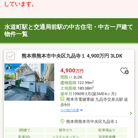
しています。
水道町駅と交通局前駅の中古住宅・中古一戸建て
物件一覧
熊本県熊本市中央区九品寺１ 4,900万円 3LDK
4,900
万円
間取り
3LDK
2
建物面積
122.99m
2
土地面積
180.08m
築年月
1990年3月(築36年6ヶ月)
熊本市電健軍線 九品寺交差点駅 徒
歩6分
その他の交通
熊本県熊本市中央区九品寺１
2階建て
都市ガス
駐車場あり
駐車3台
システムキッチン
浴室乾燥機