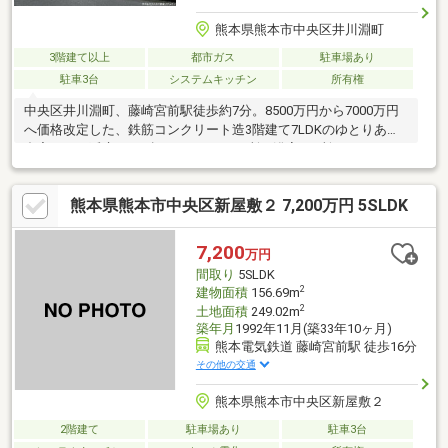
熊本県熊本市中央区井川淵町
3階建て以上
都市ガス
駐車場あり
駐車3台
システムキッチン
所有権
中央区井川淵町、藤崎宮前駅徒歩約7分。8500万円から7000万円
へ価格改定した、鉄筋コンクリート造3階建て7LDKのゆとりある
邸宅です！延床366㎡超、キッチン2ヶ所・浴室2ヶ所・トイレ2ヶ
所を備え、二世帯や大家族、在宅ワークにも最適♪生活利便施設も
徒歩圏内の、都心近接の上質な住まい。
熊本県熊本市中央区新屋敷２ 7,200万円 5SLDK
7,200
万円
間取り
5SLDK
2
建物面積
156.69m
2
土地面積
249.02m
築年月
1992年11月(築33年10ヶ月)
熊本電気鉄道 藤崎宮前駅 徒歩16分
その他の交通
熊本県熊本市中央区新屋敷２
2階建て
駐車場あり
駐車3台