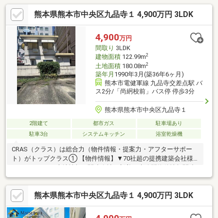
熊本県熊本市中央区九品寺１ 4,900万円 3LDK
4,900
万円
間取り
3LDK
2
建物面積
122.99m
2
土地面積
180.08m
築年月
1990年3月(築36年6ヶ月)
熊本市電健軍線 九品寺交差点駅 バ
ス2分/「尚絅校前」バス停 停歩3分
熊本県熊本市中央区九品寺１
2階建て
都市ガス
駐車場あり
駐車3台
システムキッチン
浴室乾燥機
CRAS（クラス）は総合力（物件情報・提案力・アフターサポー
ト）がトップクラス① 【物件情報】▼70社超の提携建築会社様
モデルハウスや土地情報▼関連会社の新着・未公開物件情報関連
会社にグッドバイバイやいえコレ等② 【提案力】▼住宅ローン
提携金融機関が多数▼後悔しないためのライフプランシミュレー
熊本県熊本市中央区九品寺１ 4,900万円 3LDK
ション家計の見直しのプロのFPが在籍③ 【アフターサポート】
▼税金面等のアドバイス資金贈与や住宅ローン控除等▼お引渡し
後の対応お引渡し後のリフォームもお任せ！将来的な売却・賃貸