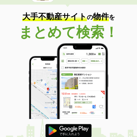
大手不動産サイト
物件
の
を
まとめて検索！