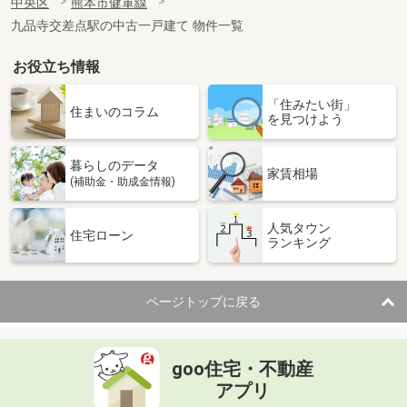
中央区
熊本市健軍線
九品寺交差点駅の中古一戸建て 物件一覧
お役立ち情報
「住みたい街」
住まいのコラム
を見つけよう
暮らしのデータ
家賃相場
(補助金・助成金情報)
人気タウン
住宅ローン
ランキング
ページトップに戻る
goo住宅・不動産
アプリ