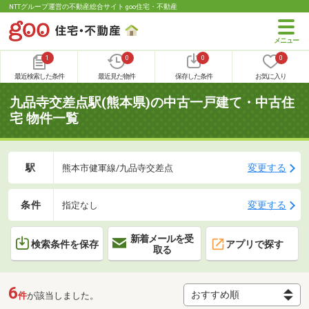
NTTグループ運営の不動産総合サイト goo住宅・不動産
1
0
0
0
最近検索した条件
最近見た物件
保存した条件
お気に入り
九品寺交差点駅(熊本県)の中古一戸建て・中古住
宅 物件一覧
駅
変更する
熊本市健軍線/九品寺交差点
条件
変更する
指定なし
新着メールを受
検索条件を保存
アプリで探す
取る
6
件
が該当しました。