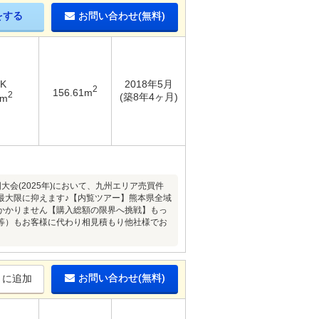
をする
お問い合わせ(無料)
DK
2018年5月
2
156.61m
2
(築8年4ヶ月)
5m
会(2025年)において、九州エリア売買件
最大限に抑えます♪【内覧ツアー】熊本県全域
かかりません【購入総額の限界へ挑戦】もっ
等）もお客様に代わり相見積もり他社様でお
お問い合わせ(無料)
りに追加