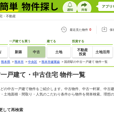
住宅・不動産
0
最近見た物件
保
一戸建てを買う
建てる
投資する
不動産
古
新築
中古
土地
土地活用
投資
>
熊本県
>
熊本市
>
中央区
>
熊本市健軍線
>
国府駅の中古一戸建て 物件一覧
古一戸建て・中古住宅 物件一覧
家などの中古一戸建て物件をご紹介します。中古物件、中古一軒家、中古
積・土地面積・間取り・人気のこだわり条件から物件を簡単検索。理想の
更して再検索