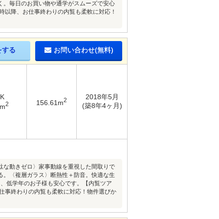
く。毎日のお買い物や通学がスムーズで安心
８時以降、お仕事終わりの内覧も柔軟に対応！
をする
お問い合わせ(無料)
DK
2018年5月
2
156.61m
2
(築8年4ヶ月)
5m
駄な動きゼロ〉家事動線を重視した間取りで
る。〈複層ガラス〉断熱性＋防音。快適な生
ら、低学年のお子様も安心です。【内覧ツア
お仕事終わりの内覧も柔軟に対応！物件選びか