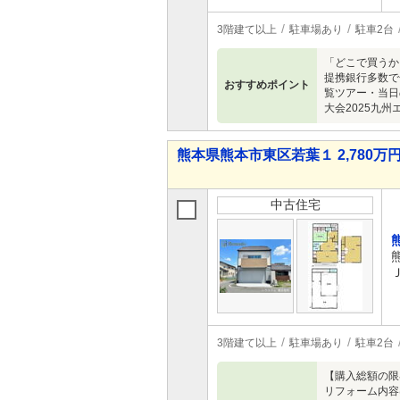
3階建て以上
駐車場あり
駐車2台
「どこで買うか
提携銀行多数で
おすすめポイント
覧ツアー・当日
大会2025九
熊本県熊本市東区若葉１ 2,780万円 
中古住宅
3階建て以上
駐車場あり
駐車2台
【購入総額の限
リフォーム内容