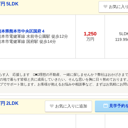
円 5LDK
お気に入
熊本県熊本市中央区国府４
1,250
5LD
熊本市電健軍線 水前寺公園駅 徒歩12分
万円
119.9
熊本市電健軍線 国府駅 徒歩14分
暮らす人 応援します □■□理想の不動産、一緒に探しませんか？弊社はおかげさま
の地で暮らす皆様と共に成長していきたい。そんな思いを胸に日々努めております
プでサポート致します。お客様が抱えるお悩みや相談事など、まずはお気軽にお問
円 2LDK
見学予約
お気に入りに追加