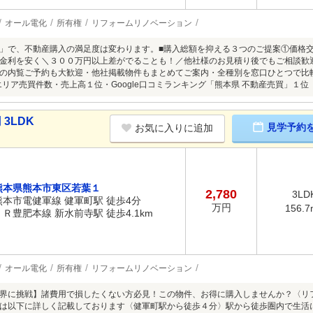
オール電化
所有権
リフォームリノベーション
」で、不動産購入の満足度は変わります。■購入総額を抑える３つのご提案①価格
金利を安く＼３００万円以上差がでることも！／他社様のお見積り後でもご相談歓
の内覧ご予約も大歓迎・他社掲載物件もまとめてご案内・全種別を窓口ひとつで比較
州エリア売買件数・売上高１位・Google口コミランキング「熊本県 不動産売買」１位
3LDK
見学予約
お気に入りに追加
熊本県熊本市東区若葉１
2,780
3LD
熊本市電健軍線 健軍町駅 徒歩4分
万円
156.7
ＪＲ豊肥本線 新水前寺駅 徒歩4.1km
オール電化
所有権
リフォームリノベーション
界に挑戦】諸費用で損したくない方必見！この物件、お得に購入しませんか？〈リ
は以下に詳しく記載しております〈健軍町駅から徒歩４分〉駅から徒歩圏内で生活