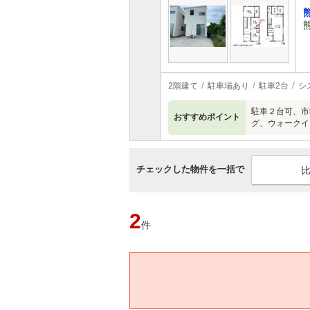
2階建て
駐車場あり
駐車2台
シ
駐車２台可、市
おすすめポイント
グ、ウォークイ
チェックした物件を一括で
2
件