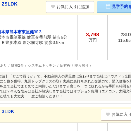
2SLDK
見学予約
お気に入りに追加
熊本県熊本市東区健軍３
3,798
2SL
熊本市電健軍線 健軍交番前駅 徒歩6分
万円
115.8
ＪＲ豊肥本線 新水前寺駅 徒歩3.8km
あり
駐車2台
システムキッチン
所有権
即入居可
の実績】「どこで買うか」で、不動産購入の満足度は変わります当社はハウスドゥ全国大
に１位を獲得。九州トップクラスの取引実績に裏打ちされた交渉力で、購入価格を
を全て当社でまとめてご内覧いただけます☆窓口を一つに絞れるから手間も時間も
では？そんな悩みは当社が解決します当社ではオプション費用（エアコン、太陽光
た後でも大丈夫！一度ご相談ください！
3LDK
お気に入