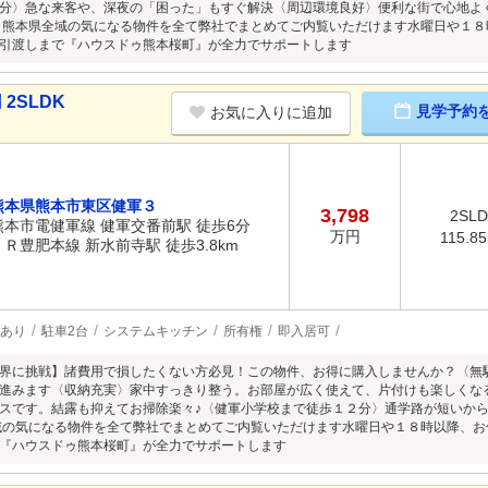
分〉急な来客や、深夜の「困った」もすぐ解決〈周辺環境良好〉便利な街で心地よ
 熊本県全域の気になる物件を全て弊社でまとめてご内覧いただけます水曜日や１
引渡しまで『ハウスドゥ熊本桜町』が全力でサポートします
2SLDK
見学予約
お気に入りに追加
熊本県熊本市東区健軍３
3,798
2SL
熊本市電健軍線 健軍交番前駅 徒歩6分
万円
115.8
ＪＲ豊肥本線 新水前寺駅 徒歩3.8km
あり
駐車2台
システムキッチン
所有権
即入居可
界に挑戦】諸費用で損したくない方必見！この物件、お得に購入しませんか？〈無
進みます〈収納充実〉家中すっきり整う。お部屋が広く使えて、片付けも楽しくな
スです。結露も抑えてお掃除楽々♪〈健軍小学校まで徒歩１２分〉通学路が短いか
域の気になる物件を全て弊社でまとめてご内覧いただけます水曜日や１８時以降、
『ハウスドゥ熊本桜町』が全力でサポートします