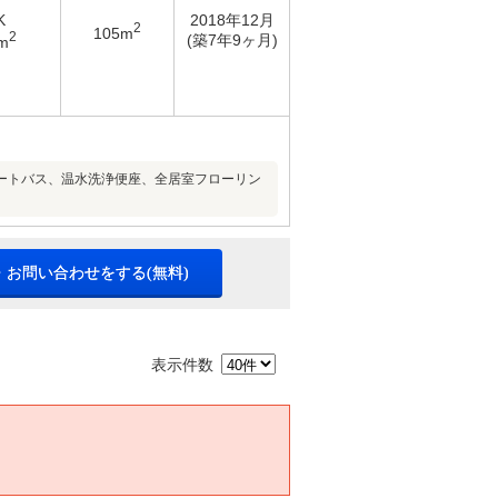
K
2018年12月
2
105m
2
(築7年9ヶ月)
m
ートバス、温水洗浄便座、全居室フローリン
・お問い合わせをする(無料)
表示件数