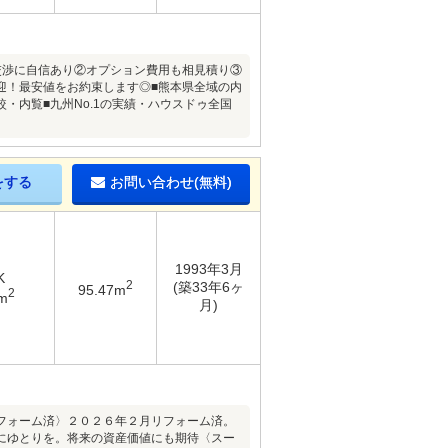
交渉に自信あり②オプション費用も相見積り③
迎！最安値をお約束します◎■熊本県全域の内
・内覧■九州No.1の実績・ハウスドゥ全国
をする
お問い合わせ(無料)
1993年3月
K
2
(築33年6ヶ
95.47m
2
m
月)
フォーム済〉２０２６年２月リフォーム済。
にゆとりを。将来の資産価値にも期待〈スー