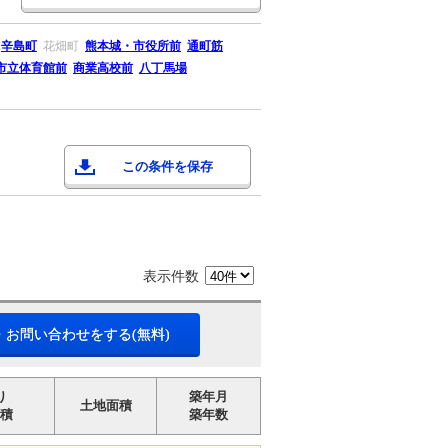
辛島町
花畑町
熊本城・市役所前
通町筋
市立体育館前
商業高校前
八丁馬場
この条件を保存
表示件数
・お問い合わせをする(無料)
り
築年月
土地面積
積
築年数