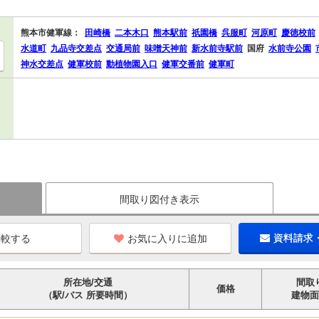
熊本市健軍線：
田崎橋
二本木口
熊本駅前
祇園橋
呉服町
河原町
慶徳校前
水道町
九品寺交差点
交通局前
味噌天神前
新水前寺駅前
国府
水前寺公園
神水交差点
健軍校前
動植物園入口
健軍交番前
健軍町
間取り図付き表示
お気に入りに追加
資料請求
所在地/交通
間取
価格
（駅/バス 所要時間）
建物面