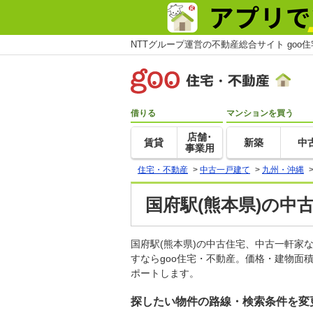
NTTグループ運営の不動産総合サイト goo
借りる
マンションを買う
店舗･
賃貸
新築
中
事業用
住宅・不動産
>
中古一戸建て
>
九州・沖縄
国府駅(熊本県)の中
国府駅(熊本県)の中古住宅、中古一軒
すならgoo住宅・不動産。価格・建物面
ポートします。
探したい物件の路線・検索条件を変