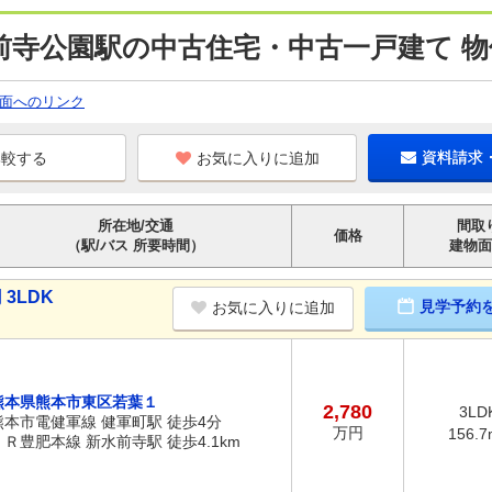
前寺公園駅の中古住宅・中古一戸建て 物
面へのリンク
お気に入りに追加
資料請求
所在地/交通
間取
価格
（駅/バス 所要時間）
建物面
3LDK
見学予約
お気に入りに追加
熊本県熊本市東区若葉１
2,780
3LD
熊本市電健軍線 健軍町駅 徒歩4分
万円
156.7
ＪＲ豊肥本線 新水前寺駅 徒歩4.1km