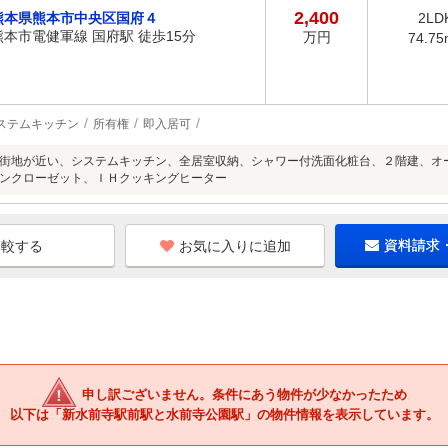
2,400
熊本県熊本市中央区国府４
2LD
熊本市電健軍線 国府駅 徒歩15分
万円
74.75
ステムキッチン
所有権
即入居可
街地が近い、システムキッチン、全居室収納、シャワー付洗面化粧台、２階建、オ
ンクローゼット、ＩＨクッキングヒーター
お気に入りに追加
資料請求
申し訳ございません。条件にあう物件が少なかったため
以下は「新水前寺駅前駅と水前寺公園駅」の物件情報を表示しています。