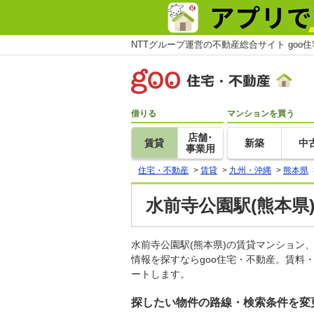
NTTグループ運営の不動産総合サイト goo
借りる
マンションを買う
店舗･
賃貸
新築
中
事業用
住宅・不動産
>
賃貸
>
九州・沖縄
>
熊本県
水前寺公園駅(熊本県
水前寺公園駅(熊本県)の賃貸マンショ
情報を探すならgoo住宅・不動産。賃料
ートします。
探したい物件の路線・検索条件を変