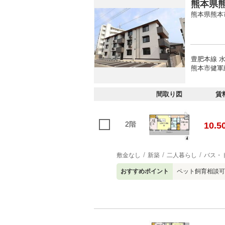
熊本県熊
熊本県熊本
豊肥本線 水
熊本市健軍
間取り図
賃
2階
10.5
敷金なし
新築
二人暮らし
バス・
おすすめポイント
ペット飼育相談可