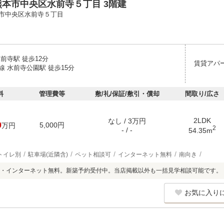
本市中央区水前寺５丁目 3階建
市中央区水前寺５丁目
前寺駅 徒歩12分
賃貸アパ
線 水前寺公園駅 徒歩15分
料
管理費等
敷/礼/保証/敷引・償却
間取り/広さ
2LDK
なし / 3万円
0
5,000円
万円
2
- / -
54.35m
トイレ別
駐車場(近隣含)
ペット相談可
インターネット無料
南向き
・インターネット無料。新築予約受付中。当店掲載以外も一括見学相談可能です。
お気に入り