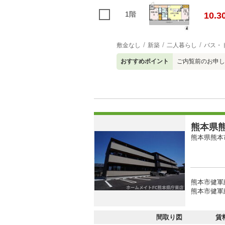
1階
10.3
敷金なし
新築
二人暮らし
バス・
おすすめポイント
ご内覧前のお申し
熊本県熊
熊本県熊本
熊本市健軍
熊本市健軍
間取り図
賃