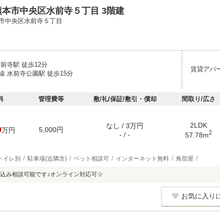
本市中央区水前寺５丁目 3階建
市中央区水前寺５丁目
前寺駅 徒歩12分
賃貸アパ
線 水前寺公園駅 徒歩15分
料
管理費等
敷/礼/保証/敷引・償却
間取り/広さ
2LDK
なし / 3万円
0
5,000円
万円
2
- / -
57.78m
トイレ別
駐車場(近隣含)
ペット相談可
インターネット無料
角部屋
込み相談可能です♪オンライン対応可☆
お気に入り