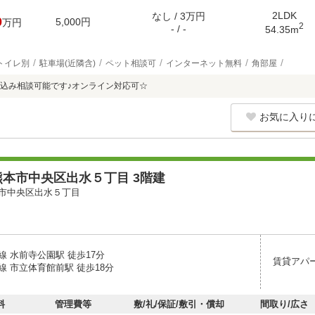
2LDK
なし / 3万円
0
5,000円
万円
2
- / -
54.35m
トイレ別
駐車場(近隣含)
ペット相談可
インターネット無料
角部屋
込み相談可能です♪オンライン対応可☆
お気に入り
本市中央区出水５丁目 3階建
市中央区出水５丁目
線 水前寺公園駅 徒歩17分
賃貸アパ
線 市立体育館前駅 徒歩18分
料
管理費等
敷/礼/保証/敷引・償却
間取り/広さ