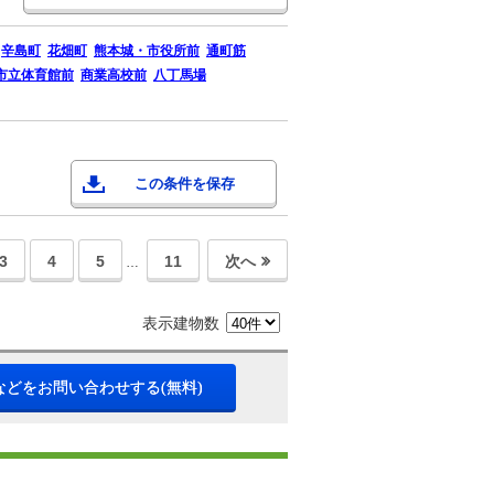
辛島町
花畑町
熊本城・市役所前
通町筋
市立体育館前
商業高校前
八丁馬場
この条件を保存
3
4
5
11
次へ
…
表示建物数
などをお問い合わせする(無料)