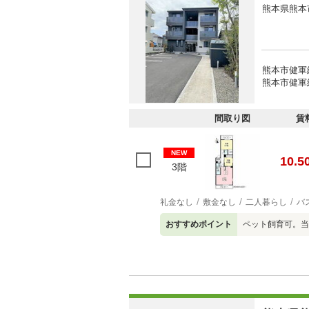
熊本県熊本
熊本市健軍
熊本市健軍
間取り図
賃
NEW
10.5
3階
礼金なし
敷金なし
二人暮らし
バ
おすすめポイント
ペット飼育可。当