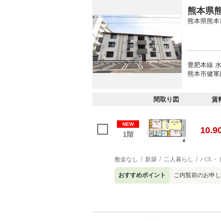
熊本県熊
熊本県熊本
豊肥本線 水
熊本市健軍
間取り図
賃
NEW
10.9
1階
敷金なし
新築
二人暮らし
バス・
おすすめポイント
ご内覧前のお申し