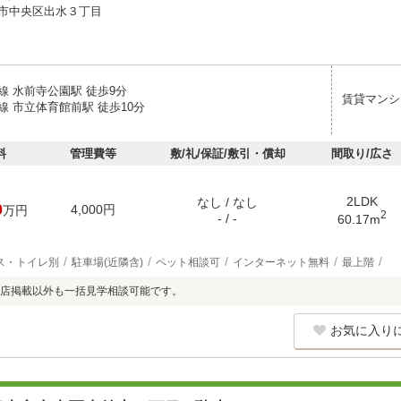
市中央区出水３丁目
線 水前寺公園駅 徒歩9分
賃貸マンシ
線 市立体育館前駅 徒歩10分
料
管理費等
敷/礼/保証/敷引・償却
間取り/広さ
2LDK
なし / なし
0
4,000円
万円
2
- / -
60.17m
ス・トイレ別
駐車場(近隣含)
ペット相談可
インターネット無料
最上階
店掲載以外も一括見学相談可能です。
お気に入り