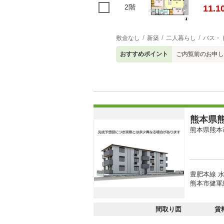
2階
11.1
敷金なし
新築
二人暮らし
バス・
おすすめポイント
ご内覧前のお申し
熊本県熊
熊本県熊本
豊肥本線 水
熊本市健軍
間取り図
賃