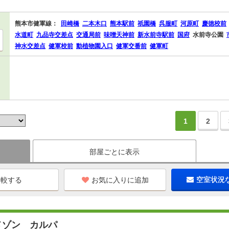
熊本市健軍線：
田崎橋
二本木口
熊本駅前
祇園橋
呉服町
河原町
慶徳校前
水道町
九品寺交差点
交通局前
味噌天神前
新水前寺駅前
国府
水前寺公園
神水交差点
健軍校前
動植物園入口
健軍交番前
健軍町
1
2
部屋ごとに表示
お気に入りに追加
空室状況
メゾン カルパ