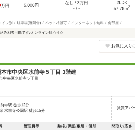
2LDK
なし / 3万円
0
5,000円
万円
2
- / -
57.78m
トイレ別
駐車場(近隣含)
ペット相談可
インターネット無料
角部屋
込み相談可能です♪オンライン対応可☆
お気に入り
本市中央区水前寺５丁目 3階建
市中央区水前寺５丁目
前寺駅 徒歩12分
賃貸アパ
線 水前寺公園駅 徒歩15分
料
管理費等
敷/礼/保証/敷引・償却
間取り/広さ