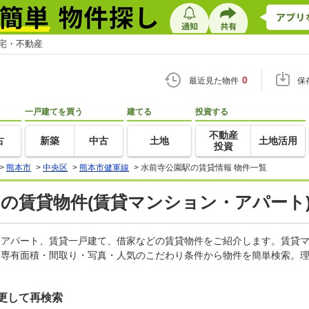
住宅・不動産
0
最近見た物件
保
一戸建てを買う
建てる
投資する
不動産
古
新築
中古
土地
土地活用
投資
>
熊本市
>
中央区
>
熊本市健軍線
>
水前寺公園駅の賃貸情報 物件一覧
)の賃貸物件(賃貸マンション・アパート)
ン、アパート、賃貸一戸建て、借家などの賃貸物件をご紹介します。賃貸
・専有面積・間取り・写真・人気のこだわり条件から物件を簡単検索。理
更して再検索