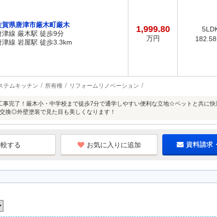
佐賀県唐津市厳木町厳木
1,999.80
5LD
唐津線 厳木駅 徒歩9分
万円
182.5
唐津線 岩屋駅 徒歩3.3km
ステムキッチン
所有権
リフォームリノベーション
工事完了！厳木小・中学校まで徒歩7分で通学しやすい便利な立地☆ペットと共に快
交換◎外壁塗装で見た目も美しくなります！
お気に入りに追加
資料請求