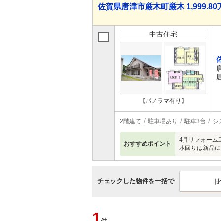
佐賀県唐津市厳木町厳木 1,999.80万
中古住宅
【パノラマ有り】
2階建て
駐車場あり
駐車3台
シ
4月リフォーム
おすすめポイント
水回りは新品に
チェックした物件を一括で
1
件