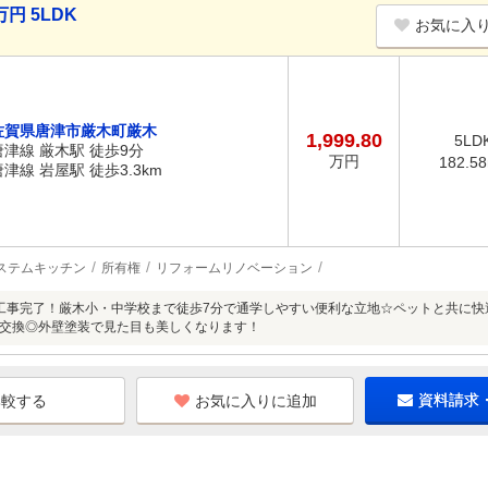
円 5LDK
お気に入
佐賀県唐津市厳木町厳木
1,999.80
5LD
唐津線 厳木駅 徒歩9分
万円
182.5
唐津線 岩屋駅 徒歩3.3km
ステムキッチン
所有権
リフォームリノベーション
工事完了！厳木小・中学校まで徒歩7分で通学しやすい便利な立地☆ペットと共に快
交換◎外壁塗装で見た目も美しくなります！
お気に入りに追加
資料請求