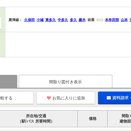
唐津線：
久保田
小城
東多久
中多久
多久
厳木
岩屋
相知
本牟田部
山本
間取り図付き表示
お気に入りに追加
資料請求
所在地/交通
間取
価格
（駅/バス 所要時間）
建物面