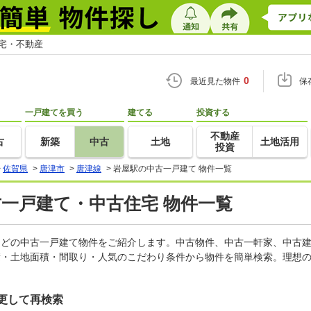
住宅・不動産
0
最近見た物件
保
一戸建てを買う
建てる
投資する
不動産
古
新築
中古
土地
土地活用
投資
>
佐賀県
>
唐津市
>
唐津線
>
岩屋駅の中古一戸建て 物件一覧
古一戸建て・中古住宅 物件一覧
家などの中古一戸建て物件をご紹介します。中古物件、中古一軒家、中古
積・土地面積・間取り・人気のこだわり条件から物件を簡単検索。理想の
更して再検索