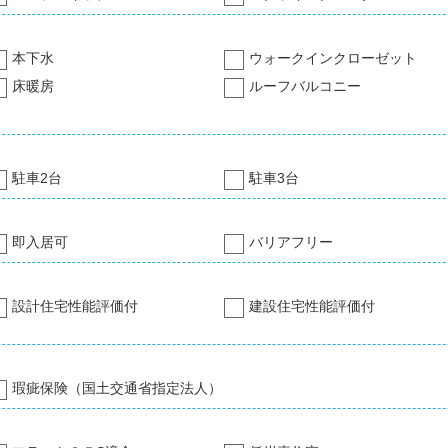
本下水
ウォークインクローゼット
床暖房
ルーフバルコニー
駐車2台
駐車3台
即入居可
バリアフリー
設計住宅性能評価付
建設住宅性能評価付
瑕疵保険（国土交通省指定法人）