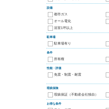
設備
都市ガス
オール電化
浴室1坪以上
駐車場
駐車場有り
条件
所有権
性能・評価
免震・制震・耐震
瑕疵保険
瑕疵保証（不動産会社独自）
お得な条件