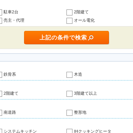
駐車2台
2階建て
売主・代理
オール電化
鉄骨系
木造
2階建て
3階建て以上
南道路
整形地
システムキッチン
IHクッキングヒータ