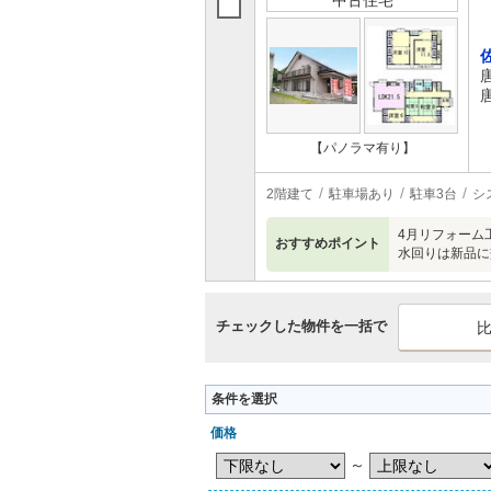
中古住宅
【パノラマ有り】
2階建て
駐車場あり
駐車3台
シ
4月リフォーム
おすすめポイント
水回りは新品に
チェックした物件を一括で
条件を選択
価格
～