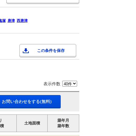
鬼塚
唐津
西唐津
この条件を保存
表示件数
・お問い合わせをする(無料)
り
築年月
土地面積
積
築年数