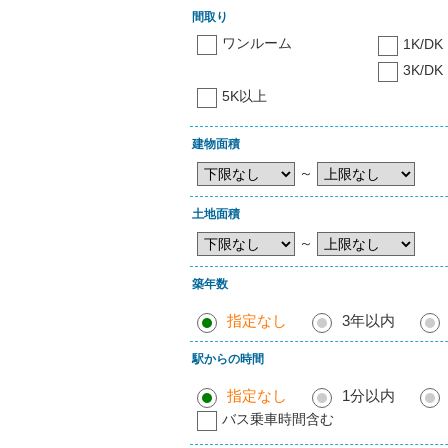
間取り
ワンルーム
1K/DK
3K/DK
5K以上
建物面積
～
土地面積
～
築年数
指定なし
3年以内
駅からの時間
指定なし
1分以内
バス乗車時間含む