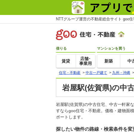
NTTグループ運営の不動産総合サイト goo
借りる
マンションを買う
店舗･
賃貸
新築
中
事業用
住宅・不動産
>
中古一戸建て
>
九州・沖縄
岩屋駅(佐賀県)の中
岩屋駅(佐賀県)の中古住宅、中古一軒
すならgoo住宅・不動産。価格・建物面
ポートします。
探したい物件の路線・検索条件を変