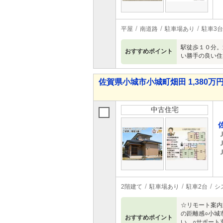
平屋
南道路
駐車場あり
駐車3台
駅徒歩１０分。
おすすめポイント
い勝手の良い住
佐賀県小城市小城町畑田 1,380万円 
中古住宅
2階建て
駐車場あり
駐車2台
シ
☆リモート案内
の距離感○小城
おすすめポイント
い。○サポート