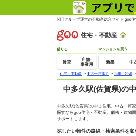
NTTグループ運営の不動産総合サイト goo
借りる
マンションを買う
店舗･
賃貸
新築
中
事業用
住宅・不動産
>
中古一戸建て
>
九州・沖縄
中多久駅(佐賀県)の
中多久駅(佐賀県)の中古住宅、中古一
探すならgoo住宅・不動産。価格・建物
サポートします。
探したい物件の路線・検索条件を変