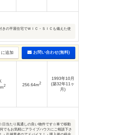
付きの平屋住宅でＷＩＣ・ＳＩＣも備えた使
お問い合わせ(無料)
りに追加
1993年10月
K
2
(築32年11ヶ
256.64m
2
8m
月)
☆日当たり風通しの良い物件です☆車で移動
ら何でもお気軽にアライブハウスにご相談下さ
ス！・引越業者のアドバイス！・購入後の税金