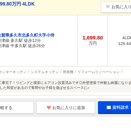
.80万円 4LDK
お気に入
佐賀県多久市北多久町大字小侍
1,699.80
4LD
唐津線 多久駅 徒歩12分
万円
125.4
唐津線 中多久駅 徒歩26分
ウンターキッチン
システムキッチン
所有権
リフォームリノベーション
工事完了！リビングと寝室にエアコン設置済みです◎外壁塗装で外観も綺麗になり
した和室があるので客間やお子様を遊ばせるスペースに♪
お気に入りに追加
資料請求