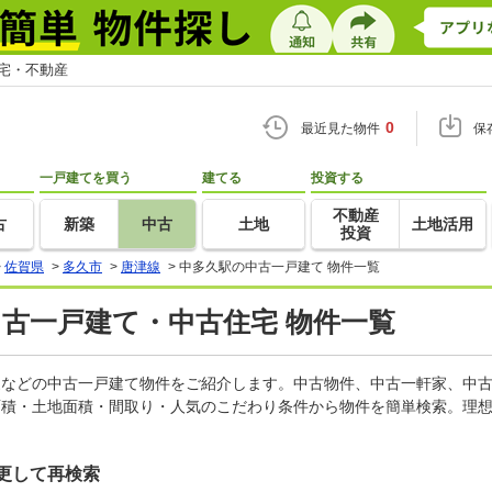
住宅・不動産
0
最近見た物件
保
一戸建てを買う
建てる
投資する
不動産
古
新築
中古
土地
土地活用
投資
>
佐賀県
>
多久市
>
唐津線
>
中多久駅の中古一戸建て 物件一覧
中古一戸建て・中古住宅 物件一覧
軒家などの中古一戸建て物件をご紹介します。中古物件、中古一軒家、中
面積・土地面積・間取り・人気のこだわり条件から物件を簡単検索。理想
更して再検索