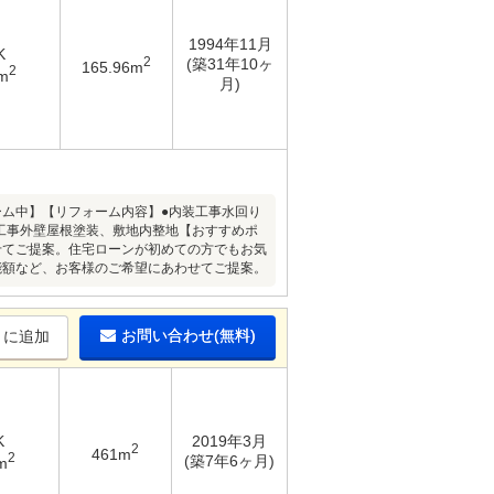
1994年11月
K
2
(築31年10ヶ
165.96m
2
m
月)
ォーム中】【リフォーム内容】●内装工事水回り
装工事外壁屋根塗装、敷地内整地【おすすめポ
せてご提案。住宅ローンが初めての方でもお気
能額など、お客様のご希望にあわせてご提案。
お問い合わせ(無料)
りに追加
K
2019年3月
2
461m
2
(築7年6ヶ月)
m