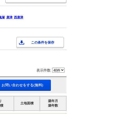
鬼塚
唐津
西唐津
この条件を保存
表示件数
・お問い合わせをする(無料)
り
築年月
土地面積
積
築年数