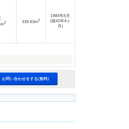
1984年5月
K
2
(築42年4ヶ
339.63m
2
6m
月)
・お問い合わせをする(無料)