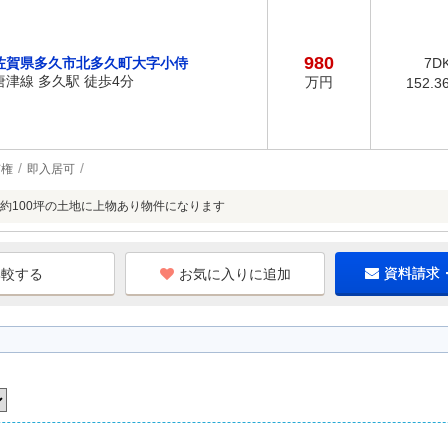
980
佐賀県多久市北多久町大字小侍
7D
唐津線 多久駅 徒歩4分
万円
152.3
有権
即入居可
約100坪の土地に上物あり物件になります
お気に入りに追加
資料請求