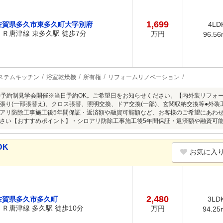
1,699
佐賀県多久市東多久町大字別府
4LD
ＪＲ唐津線 東多久駅 徒歩7分
万円
96.56
ステムキッチン
浴室乾燥機
所有権
リフォームリノベーション
8/9(日)予約制見学会開催※当日予約OK。ご希望日をお知らせください。【内外装リフ
張り(一部張替え)、クロス張替、照明交換、ドア交換(一部)、玄関収納交換等●外
アリ防除工事施工後5年間保証・返済額や融資可能額など、お客様のご希望にあわ
さい【おすすめポイント】・シロアリ防除工事施工後5年間保証・返済額や融資可
DK
お気に入
2,480
佐賀県多久市多久町
3LD
ＪＲ唐津線 多久駅 徒歩10分
万円
94.25