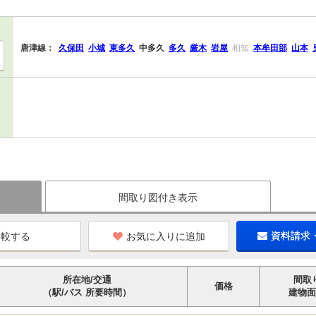
唐津線：
久保田
小城
東多久
中多久
多久
厳木
岩屋
相知
本牟田部
山本
間取り図付き表示
お気に入りに追加
資料請求
所在地/交通
間取
価格
（駅/バス 所要時間）
建物面