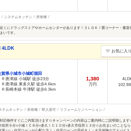
システムキッチン
所有権
近くにドラッグストアやホームセンターがあります！３ＬＤＫ！畳コーナー・書斎
まいです。
4LDK
お気に入
佐賀県小城市小城町畑田
1,380
ＪＲ唐津線 小城駅 徒歩23分
4LD
ＪＲ唐津線 東多久駅 徒歩4.6km
万円
102.8
ＪＲ長崎本線 牛津駅 徒歩6.3km
ステムキッチン
所有権
即入居可
リフォームリノベーション
対応物件すぐにご内覧頂けます☆キャンペーンの内容はご案内時にご説明致します
市役所９分○小城ＩＣ８分○多久ＩＣ１０分○多久市役所１３分☆お住まいのことな
充実♪♪♪・住宅ローンが心配な方！・住宅ローンの手続き！・火災保険のアドバイ