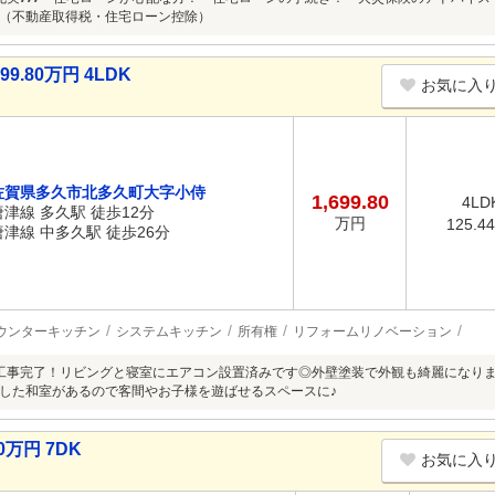
（不動産取得税・住宅ローン控除）
.80万円 4LDK
お気に入
佐賀県多久市北多久町大字小侍
1,699.80
4LD
唐津線 多久駅 徒歩12分
万円
125.4
唐津線 中多久駅 徒歩26分
ウンターキッチン
システムキッチン
所有権
リフォームリノベーション
工事完了！リビングと寝室にエアコン設置済みです◎外壁塗装で外観も綺麗になり
した和室があるので客間やお子様を遊ばせるスペースに♪
万円 7DK
お気に入