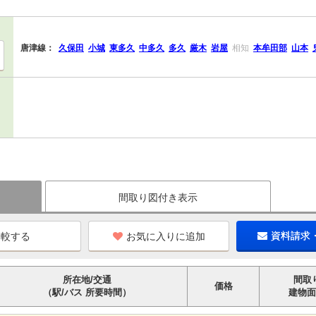
唐津線：
久保田
小城
東多久
中多久
多久
厳木
岩屋
相知
本牟田部
山本
間取り図付き表示
お気に入りに追加
資料請求
所在地/交通
間取
価格
（駅/バス 所要時間）
建物面