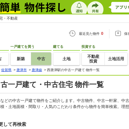
住宅・不動産
0
最近見た物件
保
一戸建てを買う
建てる
投資する
不動産
古
新築
中古
土地
土地活用
投資
>
佐賀県
>
唐津市
>
唐津線
>
西唐津駅の中古一戸建て 物件一覧
中古一戸建て・中古住宅 物件一覧
軒家などの中古一戸建て物件をご紹介します。中古物件、中古一軒家、中
面積・土地面積・間取り・人気のこだわり条件から物件を簡単検索。理想
更して再検索