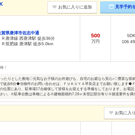
K
見学予約
お気に入りに追加
佐賀県唐津市佐志中通
500
5D
ＪＲ唐津線 西唐津駅 徒歩36分
万円
106.4
ＪＲ筑肥線 唐津駅 徒歩5.0km
権
ゆったりとした敷地◇元気なお子様のお外遊びも、自宅のお庭なら安心♪◇豊富な収
で徒歩6分◆当物件のお問い合わせは、ＦＵＫＵＹＡ早良店までお願い致します◆
の位置にあり、駐車場17台確保して皆様をお迎えする準備をしております。お電
さい。※駐車台数は車種による※建物面積約7.29㎡未登記部分有り※接道要件を満
お気に入