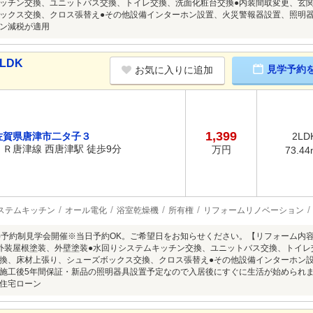
ッチン交換、ユニットバス交換、トイレ交換、洗面化粧台交換●内装間取変更、玄
ックス交換、クロス張替え●その他設備インターホン設置、火災警報器設置、照明
ン減税が適用
LDK
見学予約
お気に入りに追加
1,399
佐賀県唐津市二タ子３
2LD
ＪＲ唐津線 西唐津駅 徒歩9分
万円
73.44
ステムキッチン
オール電化
浴室乾燥機
所有権
リフォームリノベーション
8/9(日)予約制見学会開催※当日予約OK。ご希望日をお知らせください。【リフォーム
外装屋根塗装、外壁塗装●水回りシステムキッチン交換、ユニットバス交換、トイレ
換、床材上張り、シューズボックス交換、クロス張替え●その他設備インターホン
施工後5年間保証・新品の照明器具設置予定なので入居後にすぐに生活が始められ
住宅ローン