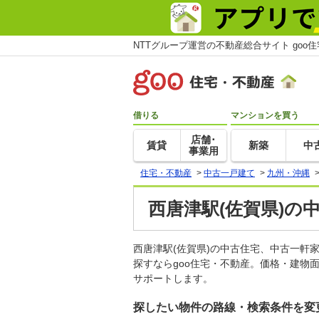
NTTグループ運営の不動産総合サイト goo
借りる
マンションを買う
店舗･
賃貸
新築
中
事業用
住宅・不動産
>
中古一戸建て
>
九州・沖縄
西唐津駅(佐賀県)の
西唐津駅(佐賀県)の中古住宅、中古一
探すならgoo住宅・不動産。価格・建物
サポートします。
探したい物件の路線・検索条件を変