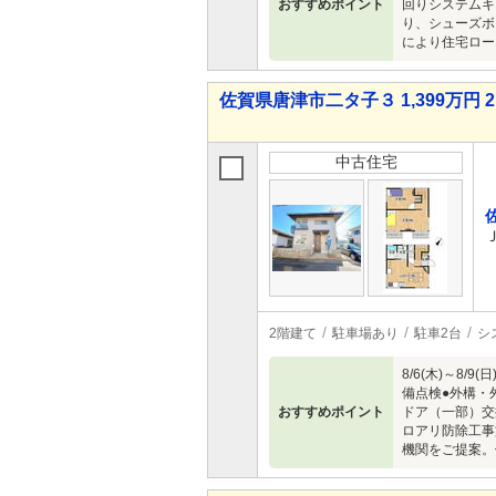
おすすめポイント
回りシステムキ
り、シューズボ
により住宅ロー
佐賀県唐津市二タ子３ 1,399万円 2
中古住宅
2階建て
駐車場あり
駐車2台
シ
8/6(木)～
備点検●外構・
おすすめポイント
ドア（一部）交
ロアリ防除工事
機関をご提案。