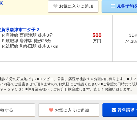
K
見学予約
お気に入りに追加
佐賀県唐津市二タ子２
500
ＪＲ唐津線 西唐津駅 徒歩3分
3D
ＪＲ筑肥線 唐津駅 徒歩25分
万円
74.38
ＪＲ筑肥線 和多田駅 徒歩3.7km
徒歩３分の好立地です♪■コンビニ、公園、病院が徒歩１０分圏内に有ります。■リ
い内容でご提案させて頂きますのでお気軽にご相談ください♪■ご希望の日時にて現
９－５９５３）■仲介業者様へ：ご紹介も歓迎致します。宜しくお願い致します。
お気に入りに追加
資料請求