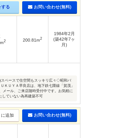
をする
お問い合わせ(無料)
1984年2月
K
2
(築42年7ヶ
200.81m
2
9m
月)
納スペースで住空間もスッキリ広々◇昭和バ
ＦＵＫＵＹＡ早良店は、地下鉄七隈線「賀茂」
話、メール、ご来店随時受付中です。お気軽に
たしていない為再建築不可
お問い合わせ(無料)
りに追加