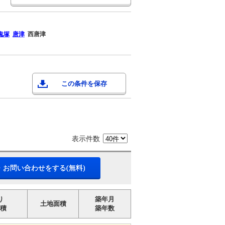
鬼塚
唐津
西唐津
この条件を保存
表示件数
・お問い合わせをする(無料)
り
築年月
土地面積
積
築年数