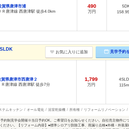
490
佐賀県唐津市浦
5D
ＪＲ唐津線 西唐津駅 徒歩4.0km
万円
158.9
SLDK
見学予約
お気に入りに追加
1,799
佐賀県唐津市西唐津２
4SL
ＪＲ唐津線 西唐津駅 徒歩7分
万円
115
ステムキッチン
オール電化
浴室乾燥機
所有権
リフォームリノベーション
8/9(日)予約制見学会開催※当日予約OK。ご希望日をお知らせください。自社売主物
ください。【リフォーム内容】●標準シロアリ防除工事、雨漏り点検●外構・外装屋