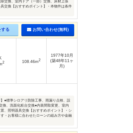
関扉交換、室内ドア（一部）交換、床材上張
器具交換【おすすめポイント】・本物件は条件
をする
お問い合わせ(無料)
1977年10月
K
2
(築48年11ヶ
108.46m
2
m
月)
内容】●標準シロアリ防除工事、雨漏り点検、設
交換、洗面化粧台交換●内装間取変更、室内
設置、照明器具交換【おすすめポイント】・シ
ます・お客様に合わせたローンの組み方や金融