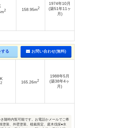
1974年10月
K
2
(築51年11ヶ
158.95m
2
5m
月)
をする
お問い合わせ(無料)
1988年5月
DK
2
(築38年4ヶ
165.26m
2
m
月)
件につき随時内覧可能です。お電話かメールでご希
根塗装、外壁塗装、植栽剪定、庭木伐採●水