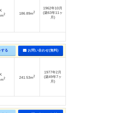
1962年10月
K
2
(築63年11ヶ
186.89m
2
6m
月)
をする
お問い合わせ(無料)
1977年2月
K
2
(築49年7ヶ
241.53m
2
4m
月)