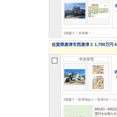
2階建て
所有権
佐賀県唐津市西唐津２ 1,799万円 4
中古住宅
2階建て
駐車場あり
駐車3台
シ
8/6(木)～
望日をお知らせ