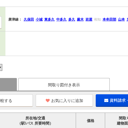
唐津線：
久保田
小城
東多久
中多久
多久
厳木
岩屋
相知
本牟田部
山本
間取り図付き表示
お気に入りに追加
資料請求
所在地/交通
間取
価格
（駅/バス 所要時間）
建物面