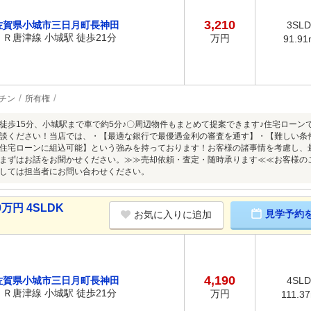
3,210
佐賀県小城市三日月町長神田
3SL
ＪＲ唐津線 小城駅 徒歩21分
万円
91.91
チン
所有権
徒歩15分、小城駅まで車で約5分♪〇周辺物件もまとめて提案できます♪住宅ローン
談ください！当店では、・【最適な銀行で最優遇金利の審査を通す】・【難しい条
住宅ローンに組込可能】という強みを持っております！お客様の諸事情を考慮し、
まずはお話をお聞かせください。≫≫売却依頼・査定・随時承ります≪≪お客様の
しては担当者にお問い合わせください。
万円 4SLDK
見学予約
お気に入りに追加
4,190
佐賀県小城市三日月町長神田
4SL
ＪＲ唐津線 小城駅 徒歩21分
万円
111.3