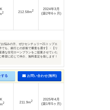
DK
2024年3月
2
212.58m
2
(築2年6ヶ月)
m
でお悩みの方、ぜひセンチュリー21トップエ
件でも、銀行との折衝で審査を通す】・【リ
最適な住宅ローンプランをご提案させていた
ご希望に応じて仲介、無料査定を致します！
をする
お問い合わせ(無料)
DK
2025年4月
2
211.9m
2
(築1年5ヶ月)
7m