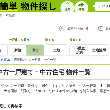
住宅・不動産
0
最近見た物件
保
一戸建てを買う
建てる
投資する
不動産
古
新築
中古
土地
土地活用
投資
>
佐賀県
>
唐津線の中古一戸建て 物件一覧
中古一戸建て・中古住宅 物件一覧
家などの中古一戸建て物件をご紹介します。中古物件、中古一軒家、中古
積・土地面積・間取り・人気のこだわり条件から物件を簡単検索。理想の
更して再検索