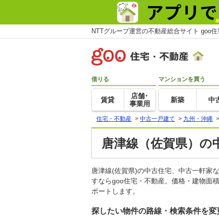
NTTグループ運営の不動産総合サイト goo
借りる
マンションを買う
店舗･
賃貸
新築
中
事業用
住宅・不動産
>
中古一戸建て
>
九州・沖縄
唐津線（佐賀県）の
唐津線(佐賀県)の中古住宅、中古一軒
すならgoo住宅・不動産。価格・建物面
ポートします。
探したい物件の路線・検索条件を変