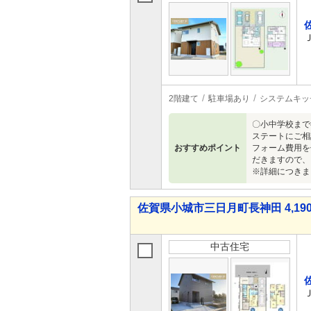
2階建て
駐車場あり
システムキッ
〇小中学校まで
ステートにご相
おすすめポイント
フォーム費用を
だきますので、
※詳細につきま
佐賀県小城市三日月町長神田 4,190
中古住宅