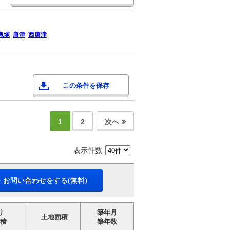
鬼塚
唐津
西唐津
この条件を保存
1
2
次へ
表示件数
・お問い合わせをする(無料)
り
築年月
土地面積
積
築年数