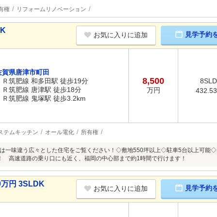
有権
リフォームリノベーション
DK
見学予約
お気に入りに追加
佐賀県唐津市町田
8,500
ＪＲ筑肥線 和多田駅 徒歩19分
8SL
ＪＲ筑肥線 唐津駅 徒歩18分
万円
432.5
ＪＲ筑肥線 鬼塚駅 徒歩3.2km
ステムキッチン
オール電化
所有権
は一味違う広々とした住宅をご覧ください！◇敷地550坪以上◇駐車5台以上可能
！ 高速道路の乗り口にも近く、福岡の中心部まで約1時間で行けます！
万円 3SLDK
見学予約
お気に入りに追加