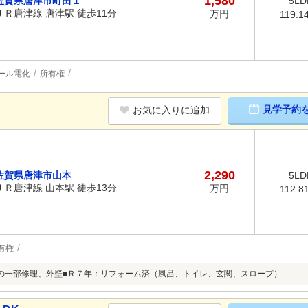
1,580
佐賀県唐津市町田１
5LD
ＪＲ唐津線 唐津駅 徒歩11分
万円
119.1
ール電化
所有権
K
見学予約
お気に入りに追加
2,290
佐賀県唐津市山本
5LD
ＪＲ唐津線 山本駅 徒歩13分
万円
112.8
有権
の一部修理、外壁■Ｒ７年：リフォーム済（風呂、トイレ、玄関、スロープ）