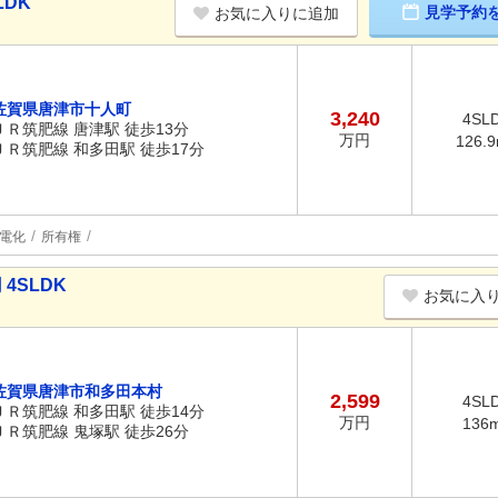
LDK
見学予約
お気に入りに追加
佐賀県唐津市十人町
3,240
4SL
ＪＲ筑肥線 唐津駅 徒歩13分
万円
126.
ＪＲ筑肥線 和多田駅 徒歩17分
電化
所有権
4SLDK
お気に入
佐賀県唐津市和多田本村
2,599
4SL
ＪＲ筑肥線 和多田駅 徒歩14分
万円
136
ＪＲ筑肥線 鬼塚駅 徒歩26分