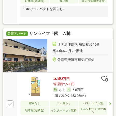
駐車場(近隣含)
最上階
室内洗濯機置き場
1DKでコンパクトな暮らし♪
サンライフ上園 Ａ棟
賃貸アパート
ＪＲ唐津線 相知駅 徒歩10分
築30年6ヶ月 / 2階建
佐賀県唐津市相知町相知
5.80
万円
管理費2,500円
なし
5.8万円
2
1階 / 2LDK（53.05m
）
敷金なし
二人暮らし
バス・トイレ別
モニタ付インターホ
駐車場(近隣含)
インターネット無料
ン