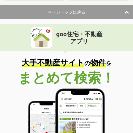
ページトップに戻る
goo住宅・不動産
アプリ
大手不動産サイト
物件
の
を
まとめて検索！