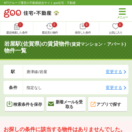
NTTグループ運営の不動産総合サイト goo住宅・不動産
1
0
0
0
最近検索した条件
最近見た物件
保存した条件
お気に入り
岩屋駅(佐賀県)の賃貸物件
(賃貸マンション・アパート)
物件一覧
駅
変更する
唐津線/岩屋
条件
変更する
指定なし
新着メールを受
検索条件を保存
アプリで探す
取る
お探しの条件に該当する物件はありませんでした。