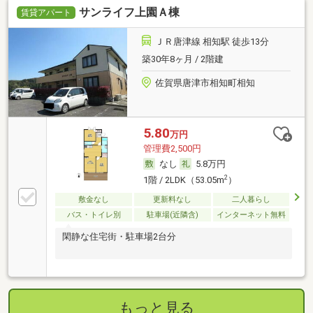
サンライフ上園Ａ棟
賃貸アパート
ＪＲ唐津線 相知駅 徒歩13分
築30年8ヶ月 / 2階建
佐賀県唐津市相知町相知
5.80
万円
管理費2,500円
なし
5.8万円
2
1階 / 2LDK（53.05m
）
敷金なし
更新料なし
二人暮らし
バス・トイレ別
駐車場(近隣含)
インターネット無料
閑静な住宅街・駐車場2台分
もっと見る