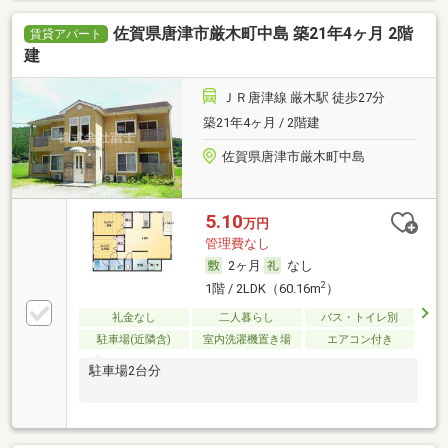
佐賀県唐津市厳木町中島 築21年4ヶ月 2階
賃貸アパート
建
ＪＲ唐津線 厳木駅 徒歩27分
築21年4ヶ月 / 2階建
佐賀県唐津市厳木町中島
5.10
万円
管理費なし
2ヶ月
なし
2
1階 / 2LDK（60.16m
）
礼金なし
二人暮らし
バス・トイレ別
駐車場(近隣含)
室内洗濯機置き場
エアコン付き
駐車場2台分