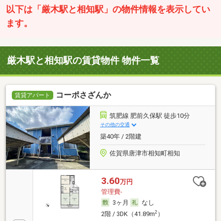
以下は「厳木駅と相知駅」の物件情報を表示してい
ます。
厳木駅と相知駅の賃貸物件 物件一覧
コーポさざんか
賃貸アパート
筑肥線 肥前久保駅 徒歩10分
その他の交通
築40年 / 2階建
佐賀県唐津市相知町相知
3.60
万円
管理費-
3ヶ月
なし
2
2階 / 3DK（41.89m
）