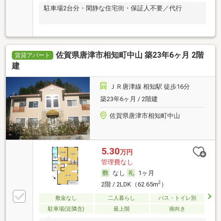
駐車場2台分・閑静な住宅街・保証人不要／代行
佐賀県唐津市相知町中山 築23年6ヶ月 2階
賃貸アパート
建
ＪＲ唐津線 相知駅 徒歩16分
築23年6ヶ月 / 2階建
佐賀県唐津市相知町中山
5.30
万円
管理費なし
なし
1ヶ月
2
2階 / 2LDK（62.65m
）
敷金なし
二人暮らし
バス・トイレ別
駐車場(近隣含)
最上階
南向き