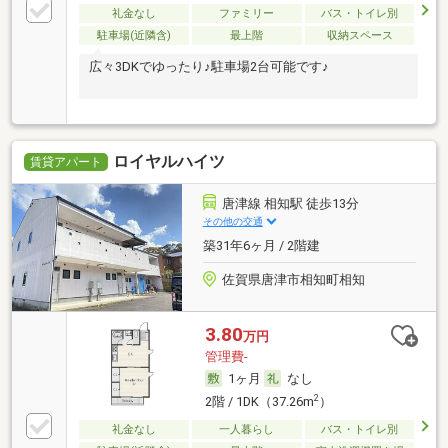
礼金なし
ファミリー
バス・トイレ別
駐車場(近隣含)
最上階
収納スペース
広々3DKでゆったり♪駐車場2台可能です♪
ロイヤルハイツ
賃貸アパート
唐津線 相知駅 徒歩13分
その他の交通
築31年6ヶ月 / 2階建
佐賀県唐津市相知町相知
3.80
万円
管理費-
1ヶ月
なし
2
2階 / 1DK（37.26m
）
礼金なし
一人暮らし
バス・トイレ別