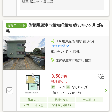
駐車場2台分・最上階
佐賀県唐津市相知町相知 築38年7ヶ月 2階
賃貸アパート
建
ＪＲ唐津線 相知駅 徒歩6分
その他の交通
築38年7ヶ月 / 2階建
佐賀県唐津市相知町相知
3.50
万円
管理費なし
1ヶ月
なし(1ヶ月)
2
1階 / 1DK（27.84m
）
礼金なし
更新料なし
一人暮らし
バス・トイレ別
駐車場(近隣含)