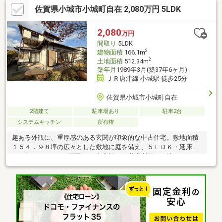
佐賀県小城市小城町自在 2,080万円 5LDK
2,080
万円
間取り
5LDK
2
建物面積
166.1m
2
土地面積
512.34m
築年月
1989年3月(築37年6ヶ月)
ＪＲ唐津線 小城駅 徒歩25分
佐賀県小城市小城町自在
2階建て
駐車場あり
駐車2台
システムキッチン
所有権
趣ある外観に、重厚感のある玄関が印象的な中古住宅。敷地面積
１５４．９８坪の広々とした敷地に庭を備え、５ＬＤＫ・延床約
５０坪のゆとりある間取り。大家族や二世帯利用にも適した住ま
いです。■建築基準法第２２条区域、倉庫あり