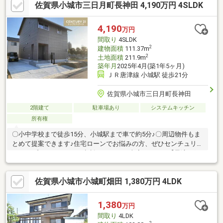
佐賀県小城市三日月町長神田 4,190万円 4SLDK
という強みを持っております！お客様の諸事情を考慮し、最適な
住宅ローンプランをご提案させていただきますので、まずはお話
をお聞かせください。≫≫売却依頼・査定・随時承ります≪≪お
4,190
万円
客様のご希望に応じて仲介、無料査定を致します！※詳細につき
間取り
4SLDK
ましては担当者にお問い合わせください。
2
建物面積
111.37m
2
土地面積
211.9m
築年月
2025年4月(築1年5ヶ月)
ＪＲ唐津線 小城駅 徒歩21分
佐賀県小城市三日月町長神田
2階建て
駐車場あり
システムキッチン
所有権
〇小中学校まで徒歩15分、小城駅まで車で約5分♪〇周辺物件もま
とめて提案できます♪住宅ローンでお悩みの方、ぜひセンチュリー
21トップエステートにご相談ください！当店では、・【最適な銀
行で最優遇金利の審査を通す】・【難しい条件でも、銀行との折
衝で審査を通す】・【リフォーム費用を住宅ローンに組込可能】
佐賀県小城市小城町畑田 1,380万円 4LDK
という強みを持っております！お客様の諸事情を考慮し、最適な
住宅ローンプランをご提案させていただきますので、まずはお話
をお聞かせください。≫≫売却依頼・査定・随時承ります≪≪お
1,380
万円
客様のご希望に応じて仲介、無料査定を致します！※詳細につき
間取り
4LDK
ましては担当者にお問い合わせください。