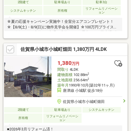
2階建て
駐車場あり
駐車3台
リフォームリノベーシ
システムキッチン
所有権
ョン
☆夏の応援キャンペーン実施中！全室分エアコンプレゼント！
☆【8/8(土)・8/9(日)に物件見学会を開催】☆100万円プライスダ
ウン☆気になる水回りは新品に交換♪オール電化です！駐車場4台
分あります！
佐賀県小城市小城町畑田 1,380万円 4LDK
1,380
万円
間取り
4LDK
2
建物面積
102.88m
2
土地面積
256.64m
築年月
1993年10月(築32年11ヶ月)
唐津線 小城駅 徒歩18分
佐賀県小城市小城町畑田
2階建て
駐車場あり
システムキッチン
リフォームリノベーシ
所有権
ョン
■2026年3月リフォーム済！