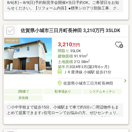
8/6(木)～8/9(日)予約制見学会開催※当日予約OK。ご希望日をお知
らせください。【リフォーム内容】●標準シロアリ防除工事、ク
リーニング、鍵交換、雨漏り点検、設備点検●外構・外装屋根塗
装、外壁塗装、植栽剪定●水回りシステムキッチン交換、ユニッ
トバス交換、トイレ交換、洗面化粧台交換●内装間取変更、クロ
佐賀県小城市三日月町長神田 3,210万円 3SLDK
ス張替え●その他設備インターホン設置、火災警報器設置【おす
すめポイント】・本物件は条件により住宅ローン減税が適用され
ます。・雨漏り、構造上主要な部分の欠陥や・腐食、給排水管の
3,210
万円
故障や漏水についてお引渡しより２年間保証・シロアリ防除工事
間取り
3SLDK
施工後5年間保証・新
2
建物面積
91.91m
2
土地面積
212.58m
築年月
2024年3月(築2年6ヶ月)
ＪＲ唐津線 小城駅 徒歩21分
佐賀県小城市三日月町長神田
2階建て
駐車場あり
システムキッチン
所有権
〇小中学校まで徒歩15分、小城駅まで車で約5分♪〇周辺物件もま
とめて提案できます♪住宅ローンでお悩みの方、ぜひセンチュリー
21トップエステートにご相談ください！当店では、・【最適な銀
行で最優遇金利の審査を通す】・【難しい条件でも、銀行との折
衝で審査を通す】・【リフォーム費用を住宅ローンに組込可能】