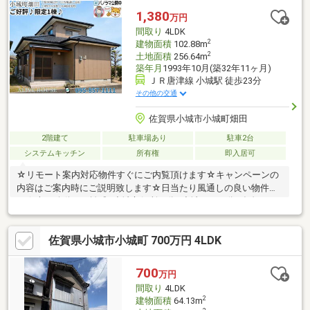
す。
1,380
万円
間取り
4LDK
2
建物面積
102.88m
2
土地面積
256.64m
築年月
1993年10月(築32年11ヶ月)
ＪＲ唐津線 小城駅 徒歩23分
その他の交通
佐賀県小城市小城町畑田
2階建て
駐車場あり
駐車2台
システムキッチン
所有権
即入居可
☆リモート案内対応物件すぐにご内覧頂けます☆キャンペーンの
内容はご案内時にご説明致します☆日当たり風通しの良い物件で
す☆車で移動の距離感○小城市役所９分○小城ＩＣ８分○多久ＩＣ
１０分○多久市役所１３分☆お住まいのことなら何でもお気軽に
アライブハウスにご相談下さい。○サポート充実♪♪♪・住宅ローン
佐賀県小城市小城町 700万円 4LDK
が心配な方！・住宅ローンの手続き！・火災保険のアドバイ
ス！・引越業者のアドバイス！・購入後の税金のアドバイス！
（不動産取得税・住宅ローン控除）
700
万円
間取り
4LDK
2
建物面積
64.13m