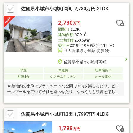
佐賀県小城市小城町岡町 2,730万円 2LDK
2,730
万円
間取り
2LDK
2
建物面積
67.9m
2
土地面積
260.69m
築年月
2018年10月(築7年11ヶ月)
ＪＲ唐津線 小城駅 徒歩9分
佐賀県小城市小城町岡町
平屋
南道路
駐車場あり
駐車3台
システムキッチン
オール電化
☆敷地内の東側はプライベートな空間でBBQを楽しんだり、ビニ
ールプールを置いて子供を遊べせたり、ゆっくりと読書を楽しむ
など使い方は様々です☆■原状回復(ハウスクリーニング済)■エア
コン２基■敷地→玄関まで車椅子でもアクセス可■玄関横にシュー
ズインクローゼット■全室引き戸■キッチンシューター(室内から生
佐賀県小城市小城町畑田 1,799万円 4LDK
ゴミを外に出せる)■ミストサウナ付(浴室)■カーテンロールスクリ
ーン遮光一級■複層ペアガラス●その他、こだわりの設計やオプシ
ョン工事部分など多数ございます。(詳細は担当まで)内覧予約、
1,799
万円
気軽にお申し付けくださいませ♪