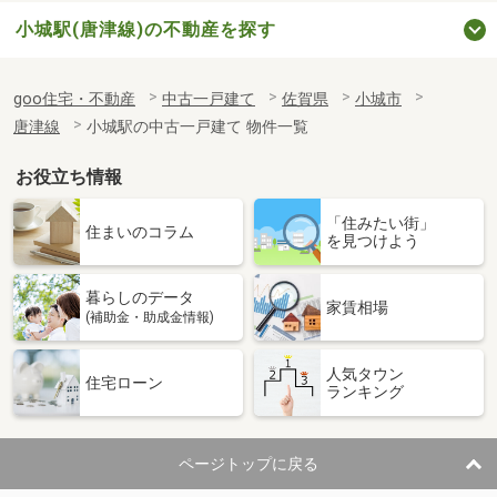
小城駅(唐津線)の不動産を探す
goo住宅・不動産
中古一戸建て
佐賀県
小城市
唐津線
小城駅の中古一戸建て 物件一覧
お役立ち情報
「住みたい街」
住まいのコラム
を見つけよう
暮らしのデータ
家賃相場
(補助金・助成金情報)
人気タウン
住宅ローン
ランキング
ページトップに戻る