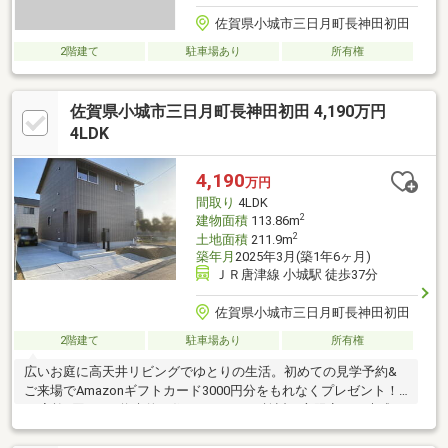
佐賀県小城市三日月町長神田初田
2階建て
駐車場あり
所有権
佐賀県小城市三日月町長神田初田 4,190万円
4LDK
4,190
万円
間取り
4LDK
2
建物面積
113.86m
2
土地面積
211.9m
築年月
2025年3月(築1年6ヶ月)
ＪＲ唐津線 小城駅 徒歩37分
佐賀県小城市三日月町長神田初田
2階建て
駐車場あり
所有権
広いお庭に高天井リビングでゆとりの生活。初めての見学予約&
ご来場でAmazonギフトカード3000円分をもれなくプレゼント！
※1家族1回まで※将来的に住まいづくりを検討の方限定で、未成
年・学生の方は除きます※詳細は「プレゼント情報」をご確認く
ださい