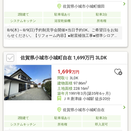
佐賀県小城市小城町畑田
2階建て
駐車場あり
駐車2台
システムキッチン
浴室乾燥機
所有権
8/6(木)～8/9(日)予約制見学会開催※当日予約OK。ご希望日をお知
らせください。【リフォーム内容】●耐震補強工事●標準シロアリ
防除工事、クリーニング、鍵交換、雨漏り点検、設備点検●外
構・外装屋根塗装、外壁塗装、植栽剪定、庭木伐採●水回りシス
テムキッチン交換、ユニットバス交換、トイレ交換、洗面化粧台
佐賀県小城市小城町自在 1,699万円 3LDK
交換●内装間取変更、玄関扉交換、室内ドア（一部）交換、床材
上張り、シューズボックス交換、クロス張替え、畳表替え、障
子・襖張替え●その他設備インターホン設置、火災警報器設置、
1,699
万円
照明器具交換【おすすめポイント】・耐震適合証明書を取得すれ
間取り
3LDK
ば（要別途費用）、条件に
2
建物面積
97.86m
2
土地面積
228.16m
築年月
1991年3月(築35年6ヶ月)
ＪＲ唐津線 小城駅 徒歩20分
佐賀県小城市小城町自在
2階建て
駐車場あり
駐車2台
システムキッチン
所有権
即入居可