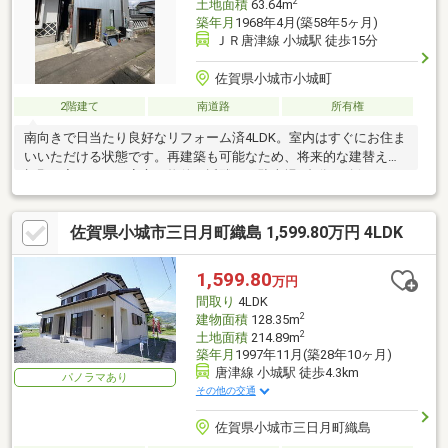
2
土地面積
63.64m
築年月
1968年4月(築58年5ヶ月)
ＪＲ唐津線 小城駅 徒歩15分
佐賀県小城市小城町
2階建て
南道路
所有権
南向きで日当たり良好なリフォーム済4LDK。室内はすぐにお住ま
いいただける状態です。再建築も可能なため、将来的な建替えも
視野に入れられる安心の物件。近隣には駐車場2台分を確保してお
り、お車を複数台お持ちの方にもおすすめです。ファミリーでゆ
ったり暮らせる住環境です。
佐賀県小城市三日月町織島 1,599.80万円 4LDK
1,599.80
万円
間取り
4LDK
2
建物面積
128.35m
2
土地面積
214.89m
築年月
1997年11月(築28年10ヶ月)
唐津線 小城駅 徒歩4.3km
パノラマあり
その他の交通
佐賀県小城市三日月町織島