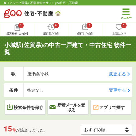
NTTグループ運営の不動産総合サイト goo住宅・不動産
1
0
0
0
最近検索した条件
最近見た物件
保存した条件
お気に入り
小城駅(佐賀県)の中古一戸建て・中古住宅 物件一
覧
駅
変更する
唐津線/小城
条件
変更する
指定なし
新着メールを受
検索条件を保存
アプリで探す
取る
15
件
が該当しました。