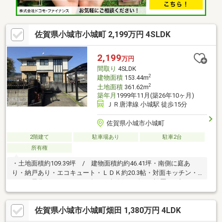
佐賀県小城市小城町 2,199万円 4SLDK
2,199
万円
間取り
4SLDK
2
建物面積
153.44m
2
土地面積
361.62m
築年月
1999年11月(築26年10ヶ月)
ＪＲ唐津線 小城駅 徒歩15分
佐賀県小城市小城町
2階建て
駐車場あり
駐車2台
所有権
・土地面積約109.39坪 / 建物面積約約46.41坪・南側に庭あ
り・納戸あり・エコキュート・ＬＤＫ約20.3帖・対面キッチン・
オール電化 ・カーポート有 ２台分(2022年8月設置 ※車種に
よる）【リフォーム履歴】2019年10月 キッチン・1階洗面台・
浴室・トイレ（1階・2階）交換2022年7月 2階洗面台交換※空中
佐賀県小城市小城町畑田 1,380万円 4LDK
越境有※対象物件はオール電化の為、ガスの引込がありませ
ん。 ガスを使用の際は、別途利用にかかる工事費等が必要で