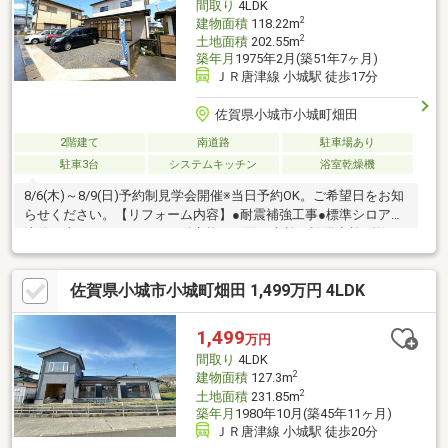
間取り
4LDK
2
建物面積
118.22m
2
土地面積
202.55m
築年月
1975年2月(築51年7ヶ月)
ＪＲ唐津線 小城駅 徒歩17分
佐賀県小城市小城町畑田
2階建て
南道路
駐車場あり
駐車3台
システムキッチン
浴室乾燥機
8/6(木)～8/9(日)予約制見学会開催※当日予約OK。ご希望日をお知
らせください。【リフォーム内容】●耐震補強工事●標準シロアリ
防除工事、クリーニング、鍵交換、雨漏り点検、設備点検●外
構・外装駐車場拡張、屋根塗装、外壁塗装、植栽剪定、庭木伐採
●ライフライン浄化槽交換●水回りシステムキッチン交換、ユニッ
佐賀県小城市小城町畑田 1,499万円 4LDK
トバス交換、トイレ交換、洗面化粧台交換●内装間取変更、玄関
扉交換、室内ドア（一部）交換、床材上張り、シューズボックス
交換、クロス張替え●その他設備給湯器交換、インターホン設
1,499
万円
置、火災警報器設置、照明器具交換【おすすめポイント】・耐震
間取り
4LDK
適合証明書を取得す
2
建物面積
127.3m
2
土地面積
231.85m
築年月
1980年10月(築45年11ヶ月)
ＪＲ唐津線 小城駅 徒歩20分