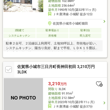
2
建物面積
102.88m
2
土地面積
256.64m
築年月
1993年10月(築32年11ヶ月)
ＪＲ唐津線 小城駅 徒歩12分
佐賀県小城市小城町畑田
2階建て
駐車場あり
駐車2台
システムキッチン
所有権
即入居可
駐車２台可、２沿線以上利用可、土地50坪以上、市街地が近い、
システムキッチン、陽当り良好、駅まで平坦、ＬＤＫ１５畳以
上、和室、整形地、シャワー付洗面化粧台、２階建、温水洗浄便
座、ＴＶモニタ付インターホン、眺望良好、平坦地
佐賀県小城市三日月町長神田初田 3,210万円
3LDK
3,210
万円
間取り
3LDK
2
建物面積
91.91m
2
土地面積
212.58m
築年月
2023年10月(築2年11ヶ月)
ＪＲ唐津線 小城駅 徒歩37分