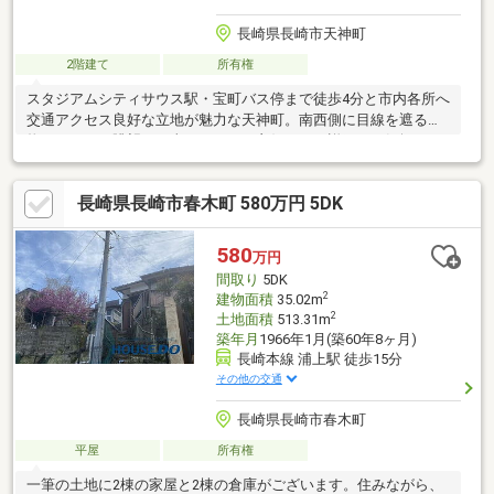
長崎県長崎市天神町
2階建て
所有権
スタジアムシティサウス駅・宝町バス停まで徒歩4分と市内各所へ
交通アクセス良好な立地が魅力な天神町。南西側に目線を遮る建
物がないので眺望・日当たりともに良好です。詳細はお気軽にお
問合わせください。●現状渡しです。室内残置物あり。●再建築不
可＜交通アクセス＞●長崎電気軌道「スタジアムシティサウス」
長崎県長崎市春木町 580万円 5DK
駅まで徒歩4分●長崎バス「宝町」バス停まで徒歩4分●JR長崎駅ま
で徒歩11分＜備考＞※周辺環境の距離については経度緯度を用い
て計測したものであり、全て概算の距離になっております
580
万円
間取り
5DK
2
建物面積
35.02m
2
土地面積
513.31m
築年月
1966年1月(築60年8ヶ月)
長崎本線 浦上駅 徒歩15分
その他の交通
長崎県長崎市春木町
平屋
所有権
一筆の土地に2棟の家屋と2棟の倉庫がございます。住みながら、