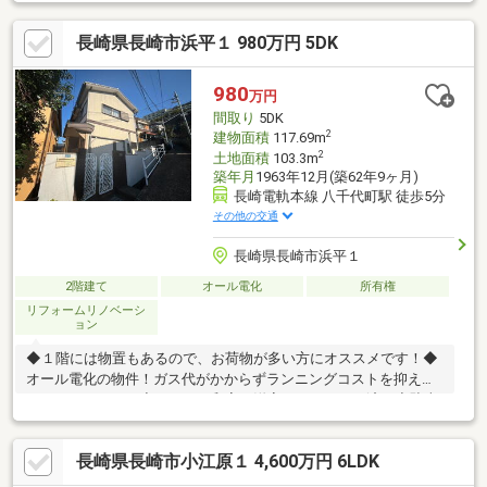
も駐車可能です。リフォーム内容◆トイレの入替（1箇所）周辺
情報・みらい長崎ココウォーク 徒歩6分・ジョイフルサン宝町
長崎県長崎市浜平１ 980万円 5DK
店 徒歩7分・セブンイレブン長崎ココウォーク店 徒歩5分・長
崎市立銭座小学校 徒歩4分・社会医療法人春回会井上病院 徒歩
7分・長崎天神郵便局 徒歩6分・十八親和銀行浦上駅前支店 徒
980
万円
歩7分
間取り
5DK
2
建物面積
117.69m
2
土地面積
103.3m
築年月
1963年12月(築62年9ヶ月)
長崎電軌本線 八千代町駅 徒歩5分
その他の交通
長崎県長崎市浜平１
2階建て
オール電化
所有権
リフォームリノベーシ
ョン
◆１階には物置もあるので、お荷物が多い方にオススメです！◆
オール電化の物件！ガス代がかからずランニングコストを抑える
ことができます。◆クロスや和室を洋室へリフォーム済み◆駐車
場は敷地内には取れませんが、近隣で７０００円で借りることが
できます。 ■内装：2017年08月 全室クロス張替え 床（フロー
長崎県長崎市小江原１ 4,600万円 6LDK
リング等） 周辺環境・長崎市立西坂小学校 徒歩4分・しらゆり
保育園 徒歩8分・ローソン長崎駅前通店 徒歩10分・ジョイフ