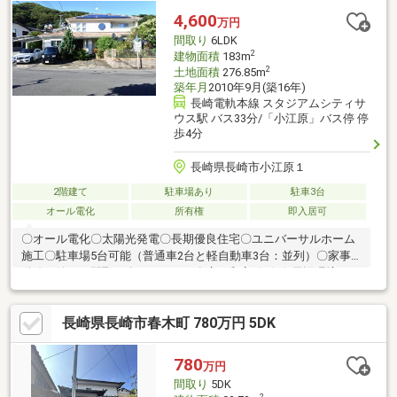
ルサン宝町店 徒歩13分・サニー長崎駅店 徒歩14分
4,600
万円
間取り
6LDK
2
建物面積
183m
2
土地面積
276.85m
築年月
2010年9月(築16年)
長崎電軌本線 スタジアムシティサ
ウス駅 バス33分/「小江原」バス停 停
歩4分
長崎県長崎市小江原１
2階建て
駐車場あり
駐車3台
オール電化
所有権
即入居可
〇オール電化〇太陽光発電〇長期優良住宅〇ユニバーサルホーム
施工〇駐車場5台可能（普通車2台と軽自動車3台：並列）〇家事
動線が嬉しい間取り〇パントリー〇広々和室 ☆☆☆周辺環境
☆☆☆ ・小江原小学校 約534m ・小江原中学校 約2140m ・長
崎北高校 約274m ・まるたか生鮮市場小江原店（スーパー）約
長崎県長崎市春木町 780万円 5DK
685m ・エレナ小江原店 約493m ・デイリーヤマザキ長崎北高校
前店（コンビニ）約493m ・小江原中央病院 約467m ・小江原郵
便局 約392m ・ダイソー長崎小江原店約414m ・かきどまり運動
780
万円
公園 約2625m
間取り
5DK