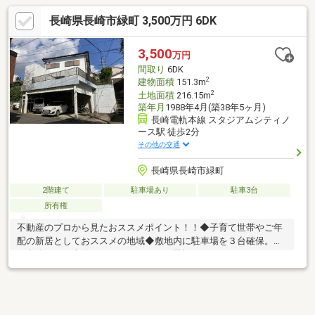
長崎県長崎市緑町 3,500万円 6DK
3,500
万円
間取り
6DK
2
建物面積
151.3m
2
土地面積
216.15m
築年月
1988年4月(築38年5ヶ月)
長崎電軌本線 スタジアムシティノ
ース駅 徒歩2分
その他の交通
長崎県長崎市緑町
2階建て
駐車場あり
駐車3台
所有権
不動産のプロから見たおススメポイント！！◆子育て世帯やご年
配の新居としておススメの地域◆敷地内に駐車場を３台確保。◆
３台停めても十分なスペースがあり、屋根もあるのでバイクなど
も駐車可能です。リフォーム内容◆トイレの入替（1箇所）周辺
情報・みらい長崎ココウォーク 徒歩6分・ジョイフルサン宝町
店 徒歩7分・セブンイレブン長崎ココウォーク店 徒歩5分・長
崎市立銭座小学校 徒歩4分・社会医療法人春回会井上病院 徒歩