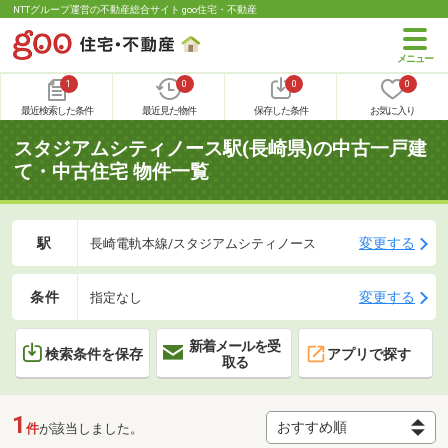
NTTグループ運営の不動産総合サイト goo住宅・不動産
1
0
0
0
最近検索した条件
最近見た物件
保存した条件
お気に入り
スタジアムシティノース駅(長崎県)の中古一戸建
て・中古住宅 物件一覧
駅
変更する
長崎電軌本線/スタジアムシティノース
条件
変更する
指定なし
新着メールを受
検索条件を保存
アプリで探す
取る
1
件
が該当しました。