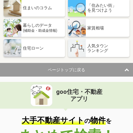
「住みたい街」
住まいのコラム
を見つけよう
暮らしのデータ
家賃相場
(補助金・助成金情報)
人気タウン
住宅ローン
ランキング
ページトップに戻る
goo住宅・不動産
アプリ
大手不動産サイト
物件
の
を