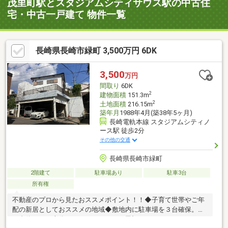
茂里町駅とスタジアムシティサウス駅の中古住
宅・中古一戸建て 物件一覧
長崎県長崎市緑町 3,500万円 6DK
3,500
万円
間取り
6DK
2
建物面積
151.3m
2
土地面積
216.15m
築年月
1988年4月(築38年5ヶ月)
長崎電軌本線 スタジアムシティノ
ース駅 徒歩2分
その他の交通
長崎県長崎市緑町
2階建て
駐車場あり
駐車3台
所有権
不動産のプロから見たおススメポイント！！◆子育て世帯やご年
配の新居としておススメの地域◆敷地内に駐車場を３台確保。◆
３台停めても十分なスペースがあり、屋根もあるのでバイクなど