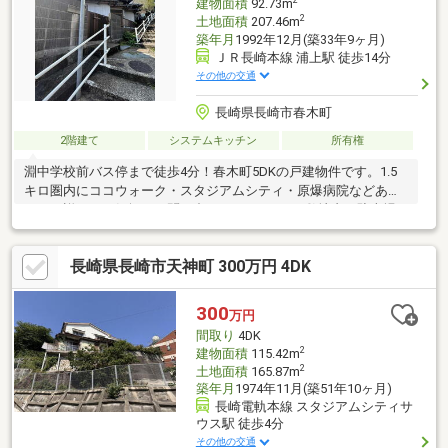
2
建物面積
92.73m
2
土地面積
207.46m
築年月
1992年12月(築33年9ヶ月)
ＪＲ長崎本線 浦上駅 徒歩14分
その他の交通
長崎県長崎市春木町
2階建て
システムキッチン
所有権
淵中学校前バス停まで徒歩4分！春木町5DKの戸建物件です。1.5
キロ圏内にココウォーク・スタジアムシティ・原爆病院などあり
ます。詳細はお気軽にお問い合わせください。●敷地内に駐車場
はございません。周辺に月極駐車場がございますので、ご希望の
場合は空き状況のご確認が必要です。●設備リニューアル・リフ
長崎県長崎市天神町 300万円 4DK
ォーム工事のご相談など承っておりますので、お気軽にお問い合
わせください。＜交通アクセス＞●長崎電気軌道「浦上駅前」駅
まで徒歩14分●長崎バス「淵中学校前」バス停まで徒歩4分●JR浦
300
万円
上駅まで徒歩14分＜備考＞※土地面積は2筆合計の面積です
間取り
4DK
2
建物面積
115.42m
2
土地面積
165.87m
築年月
1974年11月(築51年10ヶ月)
長崎電軌本線 スタジアムシティサ
ウス駅 徒歩4分
その他の交通