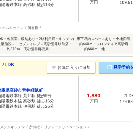
万円
109.5
山陽電鉄本線 高砂駅 徒歩13分
ステムキッチン
所有権
のLDK＊各居室に収納あり＊2駅利用可＊キッチンに床下収納スペースあり＊土地面積 約
生活施設～・セブンイレブン高砂荒井駅前店・・・約440ｍ・フロンティア高砂店・
・・約270ｍ・高砂荒井郵便局・・・・・・・・・・約660ｍ 他
7LDK
見学予約
お気に入りに追加
兵庫県高砂市荒井町紙町
1,880
山陽電鉄本線 荒井駅 徒歩9分
7LD
山陽電鉄本線 高砂駅 徒歩16分
万円
179.6
山陽電鉄本線 伊保駅 徒歩26分
ステムキッチン
所有権
リフォームリノベーション