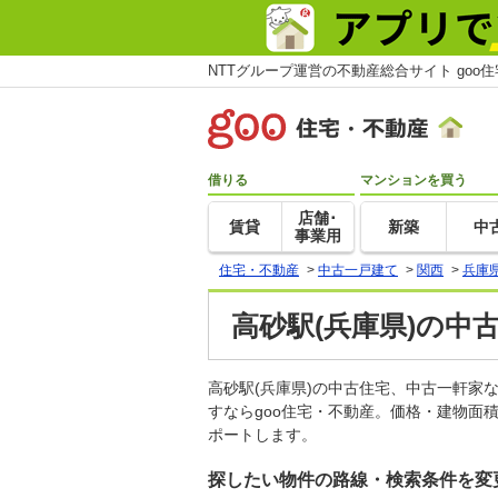
NTTグループ運営の不動産総合サイト goo
借りる
マンションを買う
店舗･
賃貸
新築
中
事業用
住宅・不動産
>
中古一戸建て
>
関西
>
兵庫
高砂駅(兵庫県)の中
高砂駅(兵庫県)の中古住宅、中古一軒
すならgoo住宅・不動産。価格・建物面
ポートします。
探したい物件の路線・検索条件を変