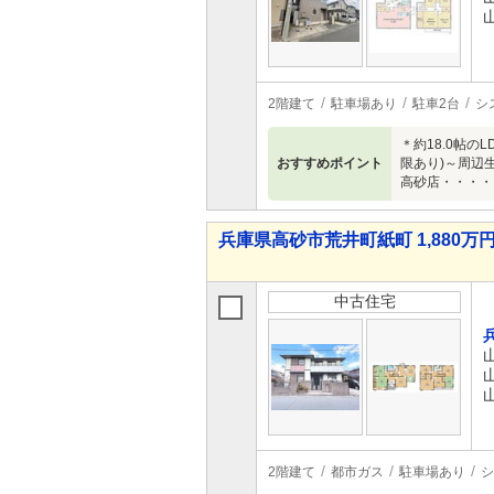
2階建て
駐車場あり
駐車2台
シ
＊約18.0帖
おすすめポイント
限あり)～周辺
高砂店・・・・
兵庫県高砂市荒井町紙町 1,880万円 
中古住宅
2階建て
都市ガス
駐車場あり
シ