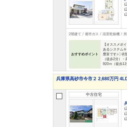
2階建て
都市ガス
浴室乾燥機
所
【オススメポイ
あるシステムキ
おすすめポイント
豊富です♪◇衣類
（徒歩2分）・
920ｍ（徒歩1
兵庫県高砂市今市２ 2,680万円 4L
中古住宅