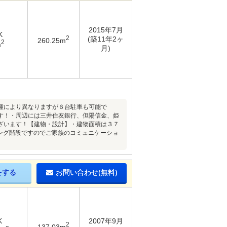
2015年7月
K
2
(築11年2ヶ
260.25m
2
m
月)
種により異なりますが６台駐車も可能で
す！・周辺には三井住友銀行、但陽信金、姫
ざいます！【建物・設計】・建物面積は３７
ビング階段ですのでご家族のコミュニケーショ
をする
お問い合わせ(無料)
K
2007年9月
2
137.03m