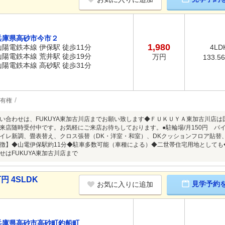
兵庫県高砂市今市２
1,980
山陽電鉄本線 伊保駅 徒歩11分
4LD
山陽電鉄本線 荒井駅 徒歩19分
万円
133.5
山陽電鉄本線 高砂駅 徒歩31分
有権
い合わせは、FUKUYA東加古川店までお願い致します◆ＦＵＫＵＹＡ東加古川店は
来店随時受付中です。お気軽にご来店お待ちしております。●駐輪場/月150円 バイク
イレ新調、畳表替え、クロス張替（DK・洋室・和室）、DKクッションフロア貼替
徴】◆山電伊保駅約11分◆駐車多数可能（車種による）◆二世帯住宅用地として
せはFUKUYA東加古川店まで
円 4SLDK
見学予約
お気に入りに追加
兵庫県高砂市高砂町釣船町