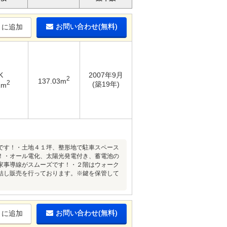
お問い合わせ(無料)
りに追加
K
2007年9月
2
137.03m
2
(築19年)
1m
です！・土地４１坪、整形地で駐車スペース
！・オール電化、太陽光発電付き、蓄電池の
家事導線がスムーズです！・２階はウォーク
結し販売を行っております。※鍵を保管して
お問い合わせ(無料)
りに追加