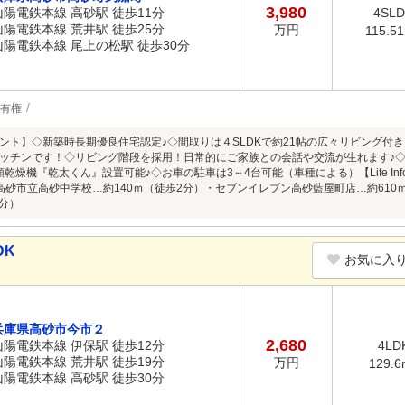
3,980
山陽電鉄本線 高砂駅 徒歩11分
4SL
山陽電鉄本線 荒井駅 徒歩25分
万円
115.5
山陽電鉄本線 尾上の松駅 徒歩30分
有権
ント】◇新築時長期優良住宅認定♪◇間取りは４SLDKで約21帖の広々リビング付
ッチンです！◇リビング階段を採用！日常的にご家族との会話や交流が生れます♪◇
乾燥機『乾太くん』設置可能♪◇お車の駐車は3～4台可能（車種による）【Life Info
高砂市立高砂中学校…約140ｍ（徒歩2分）・セブンイレブン高砂藍屋町店…約610
2分）
DK
お気に入
兵庫県高砂市今市２
2,680
山陽電鉄本線 伊保駅 徒歩12分
4LD
山陽電鉄本線 荒井駅 徒歩19分
万円
129.6
山陽電鉄本線 高砂駅 徒歩30分