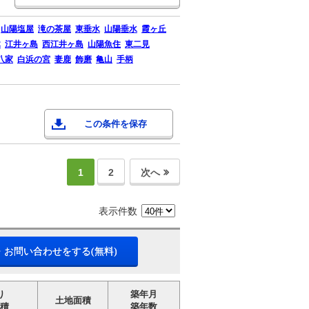
山陽塩屋
滝の茶屋
東垂水
山陽垂水
霞ヶ丘
木
江井ヶ島
西江井ヶ島
山陽魚住
東二見
八家
白浜の宮
妻鹿
飾磨
亀山
手柄
この条件を保存
1
2
次へ
表示件数
・お問い合わせをする(無料)
り
築年月
土地面積
積
築年数