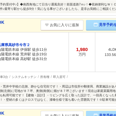
予約受付中♪】◆南西角地にて日当り通風良好！前面道路7ｍ♪！◆収納便利なＷＩ
件♪最寄り駅から徒歩9分！気になる事がございましたら、是非お気軽にご相談くだ
DK
見学予約
お気に入りに追加
兵庫県高砂市今市２
1,980
山陽電鉄本線 伊保駅 徒歩11分
4LD
山陽電鉄本線 荒井駅 徒歩19分
万円
133.5
山陽電鉄本線 高砂駅 徒歩31分
車3台
システムキッチン
所有権
即入居可
・荒井中学校の北側、静かな住宅街です！・周辺は市役所や郵便局、商業施設があ
側(北側)に宅地が８７坪、奥側(南側)に畑が８７坪ございます！現在は家庭菜園用
も転用可能です！【建物・設計】・リビングを広く取った設計で、一段高くなった
！・壁材の多くはクロスではなく、漆喰仕様で落ち着いた雰囲気です！※駐車可能
DK
見学予約
お気に入りに追加