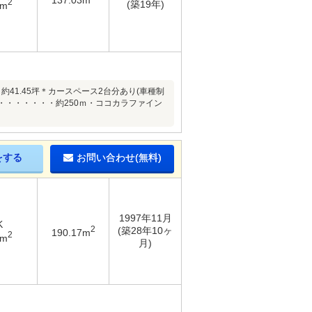
2
(築19年)
1m
41.45坪＊カースペース2台分あり(車種制
・・・・・・・約250ｍ・ココカラファイン
をする
お問い合わせ(無料)
1997年11月
K
2
(築28年10ヶ
190.17m
2
8m
月)