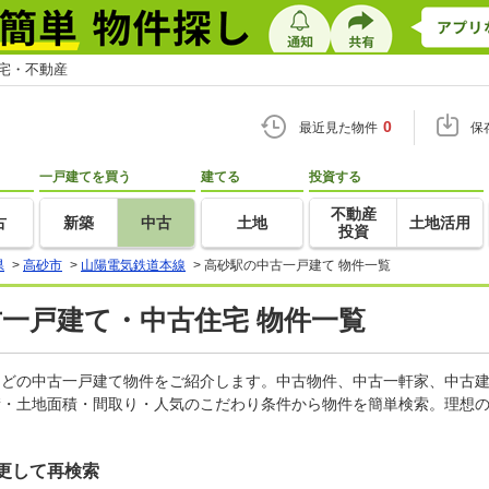
住宅・不動産
0
最近見た物件
保
一戸建てを買う
建てる
投資する
不動産
古
新築
中古
土地
土地活用
投資
県
>
高砂市
>
山陽電気鉄道本線
>
高砂駅の中古一戸建て 物件一覧
古一戸建て・中古住宅 物件一覧
家などの中古一戸建て物件をご紹介します。中古物件、中古一軒家、中古
積・土地面積・間取り・人気のこだわり条件から物件を簡単検索。理想の
更して再検索