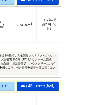
1997年2月
K
2
(築29年7ヶ
574.94m
2
6m
月)
国道2号線沿い丸亀製麺さんナナメ向かい。お
置場/月300円【R7.8月リフォーム完成
、給湯器・湯沸器新調、ハウスクリーニング
も◆掘りごたつ付き物件◆是非一度ご覧くださ
をする
お問い合わせ(無料)