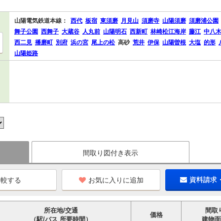
山陽電気鉄道本線：
西代
板宿
東須磨
月見山
須磨寺
山陽須磨
須磨浦公園
舞子公園
西舞子
大蔵谷
人丸前
山陽明石
西新町
林崎松江海岸
藤江
中八
西二見
播磨町
別府
浜の宮
尾上の松
高砂
荒井
伊保
山陽曽根
大塩
的形
山陽姫路
間取り図付き表示
お気に入りに追加
資料請求
所在地/交通
間取
価格
（駅/バス 所要時間）
建物面