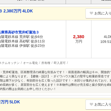
,380万円 4LDK
お気に入
兵庫県高砂市荒井町蓮池３
2,380
山陽電鉄本線 荒井駅 徒歩6分
4LD
山陽電鉄本線 高砂駅 徒歩11分
万円
109.5
山陽電鉄本線 伊保駅 徒歩23分
ステムキッチン
オール電化
所有権
即入居可
・荒井町蓮池、区画整理済の綺麗な街並みです！・前面道路の幅員は６ｍ、開放的
種により異なります。【建物・設計】・ダイワハウス施工の堅牢な軽量鉄骨造です
階は廊下が少なく、有効部分を広く取った設計です！・水回りが集約されており、
め収納が多く、居室部分を広く使えます！※本物件は弊社が売主様と媒介契約を締
内覧の際はお気軽にお申し付けください！
万円 5LDK
お気に入