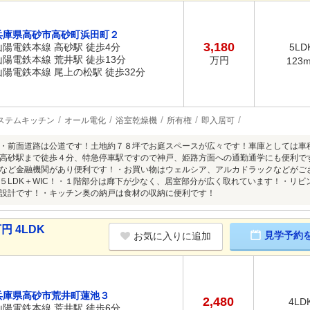
兵庫県高砂市高砂町浜田町２
3,180
山陽電鉄本線 高砂駅 徒歩4分
5LD
山陽電鉄本線 荒井駅 徒歩13分
万円
123
山陽電鉄本線 尾上の松駅 徒歩32分
ステムキッチン
オール電化
浴室乾燥機
所有権
即入居可
・前面道路は公道です！土地約７８坪でお庭スペースが広々です！車庫としては車
高砂駅まで徒歩４分、特急停車駅ですので神戸、姫路方面への通勤通学にも便利で
など金融機関があり便利です！・お買い物はウェルシア、アルカドラックなどがご
５LDK＋WIC！・１階部分は廊下が少なく、居室部分が広く取れています！・リ
設計です！・キッチン奥の納戸は食材の収納に便利です！
円 4LDK
見学予約
お気に入りに追加
兵庫県高砂市荒井町蓮池３
2,480
4LD
山陽電鉄本線 荒井駅 徒歩6分