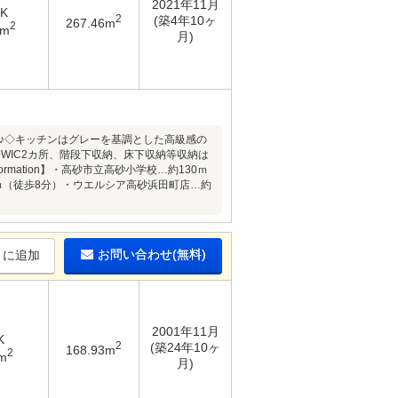
2021年11月
DK
2
(築4年10ヶ
267.46m
2
1m
月)
き♪◇キッチンはグレーを基調とした高級感の
WIC2カ所、階段下収納、床下収納等収納は
rmation】・高砂市立高砂小学校…約130ｍ
ｍ（徒歩8分）・ウエルシア高砂浜田町店…約
お問い合わせ(無料)
りに追加
2001年11月
K
2
(築24年10ヶ
168.93m
2
m
月)