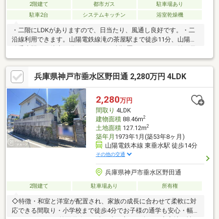
2階建て
都市ガス
駐車場あり
駐車2台
システムキッチン
浴室乾燥機
・二階にLDKがありますので、日当たり、風通し良好です。・二
沿線利用できます。山陽電鉄線滝の茶屋駅まで徒歩11分、山陽本
線垂水駅まで徒歩19分・トイレ２か所設置ございます。・納戸及
びWICがございますので収納に困りません。〇まずはご相談くだ
さい〇福屋不動産販売では、次のようなニーズにもお応えしてい
兵庫県神戸市垂水区野田通 2,280万円 4LDK
ます。◆ お家さがしの段取りを知りたい◆◆ 予算を知りたい◆
その他リフォーム・住み替えのお悩みなど幅広くお手伝いさせて
いただきます。お家さがしをし始めてすぐの方もお気軽にお問合
2,280
万円
せください♪
間取り
4LDK
2
建物面積
88.46m
2
土地面積
127.12m
築年月
1973年1月(築53年8ヶ月)
山陽電鉄本線 東垂水駅 徒歩14分
その他の交通
兵庫県神戸市垂水区野田通
2階建て
駐車場あり
所有権
◇特徴・和室と洋室が配置され、家族の成長に合わせて柔軟に対
応できる間取り・小学校まで徒歩4分でお子様の通学も安心・幅員