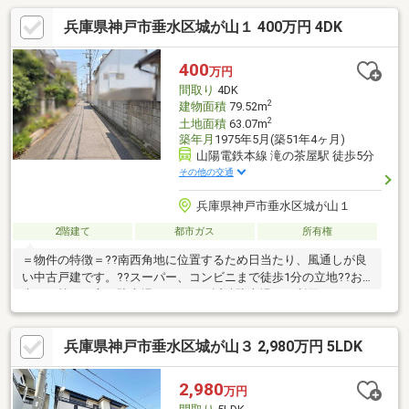
兵庫県神戸市垂水区城が山１ 400万円 4DK
400
万円
間取り
4DK
2
建物面積
79.52m
2
土地面積
63.07m
築年月
1975年5月(築51年4ヶ月)
山陽電鉄本線 滝の茶屋駅 徒歩5分
その他の交通
兵庫県神戸市垂水区城が山１
2階建て
都市ガス
所有権
＝物件の特徴＝??南西角地に位置するため日当たり、風通しが良
い中古戸建です。??スーパー、コンビニまで徒歩1分の立地??お
車をお持ちの方は駐車場がないため近隣駐車場をご利用くださ
い。※掲載中の写真は家具消しの加工を行なっているため現況の
写真ではございません。引き渡し時は動産物は全て撤去予定で
兵庫県神戸市垂水区城が山３ 2,980万円 5LDK
す。
2,980
万円