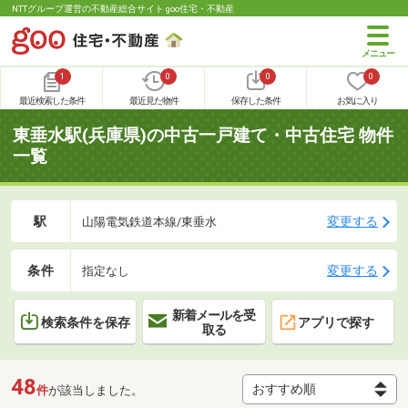
NTTグループ運営の不動産総合サイト goo住宅・不動産
1
0
0
0
最近検索した条件
最近見た物件
保存した条件
お気に入り
東垂水駅(兵庫県)の中古一戸建て・中古住宅 物件
一覧
駅
変更する
山陽電気鉄道本線/東垂水
条件
変更する
指定なし
新着メールを受
検索条件を保存
アプリで探す
取る
48
件
が該当しました。