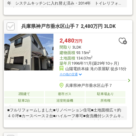
年 システムキッチンに入れ替え済み・2014年 トイレリフォー
ム済み■画像はAIで荷物を消して掲載しております・猫を飼われて
いるので猫アレルギーの方は事前にご相談ください・現状、荷物
多いため現物は異なります・全て現況を優先します■周辺環境レ
兵庫県神戸市垂水区山手７ 2,480万円 3LDK
バンテ垂水1番館→徒歩11分コープ垂水→徒歩11分ファミリーマ
ート垂水泉が丘2丁目店→徒歩4分スギ薬局垂水駅前店→徒歩11分
神戸市立垂水小学校→徒歩11分神戸市立高丸小学校→徒歩14分神
2,480
万円
戸市立東垂水小学校→徒歩14分幼保連携型認定こども園たけのこ
間取り
3LDK
ども園→徒歩1分
2
建物面積
93.15m
2
土地面積
134.07m
築年月
1996年11月(築29年10ヶ月)
山陽電鉄本線 滝の茶屋駅 徒歩15分
その他の交通
兵庫県神戸市垂水区山手７
2階建て
都市ガス
駐車場あり
駐車2台
浴室乾燥機
所有権
■フルリフォームしました■リノベーション住宅■土地面積広々約
４０坪■カースペース２台■ハイルーフ車可■食洗機付システムキ
ッチン■便利なカップボード付き 『リフォーム内容』食洗機付
システムキッチン新調、ユニットバス新調、洗面化粧台新調、ト
イレ新調、全室フローリング張替、全室クロス張替、建具新調、