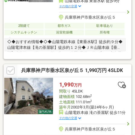
山陽電鉄本線 東垂水駅 徒歩9分
その他の交通
兵庫県神戸市垂水区泉が丘５
2階建て
都市ガス
駐車場あり
システムキッチン
浴室乾燥機
所有権
◇◆おすすめ情報◆◇◆山陽電鉄本線【東垂水駅】徒歩約９分◆
山陽電津本線【滝の茶屋駅】徒歩約１２分◆ＪＲ山陽本線【垂水
駅】徒歩約２０分～目の前に大きな公園♪子供と遊ぶ家♪～◆全居
室収納、リビング収納、床下収納と収納◎◆食器洗浄乾燥機、浴
室乾燥と設備充実◆２０２６年６月リフォーム実施◆家の目の前
兵庫県神戸市垂水区泉が丘５ 1,990万円 4SLDK
には大きな公園があります♪◆駐車場１台分（車種制限有）■□■ネ
ットで簡単見学予約可能です！■□■お電話が苦手な方、不動産の
敷居が高そうなど不安な方にも安心。ネット予約ならワンタップ
1,990
万円
で受付が完了します。【見学予約する】より、見学希望のお問い
間取り
4SLDK
合わせをお願いいたします。
2
建物面積
102.68m
2
土地面積
111.01m
築年月
2002年3月(築24年6ヶ月)
山陽電鉄本線 滝の茶屋駅 徒歩11分
その他の交通
兵庫県神戸市垂水区泉が丘５