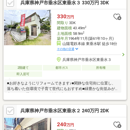
兵庫県神戸市垂水区東垂水３ 330万円 3DK
シューズBOX交換、CF張替、
330
万円
間取り
3DK
2
建物面積
43.49m
2
土地面積
58.9m
築年月
1964年11月(築61年10ヶ月)
山陽電鉄本線 東垂水駅 徒歩18分
その他の交通
兵庫県神戸市垂水区東垂水３
2階建て
都市ガス
所有権
即入居可
■お好きなようにリフォームできます♪■閑静な住宅街に位置し、
落ち着いた住環境で子育て世代にもおすすめ■緑豊かな街並みが
広がり、四季の移ろいを身近に感じられるロケーション■南向き
×2面採光で明るい陽光が差し込む心地よい住空間■2沿線利用可能
で、通勤・通学やお出かけ先に合わせて便利にアクセス■納戸付
兵庫県神戸市垂水区東垂水２ 240万円 2DK
きで季節用品や思い出の品もしっかり収納■小学校まで徒歩10分
以内、毎日の通学も安心の距離感■スーパーまで徒歩10分以内
で、お買い物が身近に揃う便利な生活環境住環境・利便性・陽当
240
万円
たりの良さを兼ね備えた住まいで、ご家族の新しい暮らしを始め