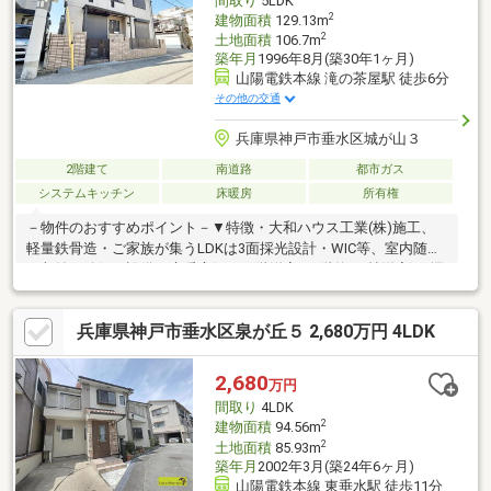
間取り
5LDK
2
建物面積
129.13m
2
土地面積
106.7m
築年月
1996年8月(築30年1ヶ月)
山陽電鉄本線 滝の茶屋駅 徒歩6分
その他の交通
兵庫県神戸市垂水区城が山３
2階建て
南道路
都市ガス
システムキッチン
床暖房
所有権
－物件のおすすめポイント－▼特徴・大和ハウス工業(株)施工、
軽量鉄骨造・ご家族が集うLDKは3面採光設計・WIC等、室内随所
に収納を確保▼設備・床暖房(LD・1階洋室・2階約8.1帖洋室)・掘
りごたつ(1階和室)・食器洗乾燥機・各階にトイレ・洗面台有▼リ
フォーム履歴【2017年2月】外壁・屋根塗装【2022年6月】キッチ
兵庫県神戸市垂水区泉が丘５ 2,680万円 4LDK
ン、UB、洗面化粧台交換 他【2026年1月】給湯器交換※角地につ
き、南東側隅切り部分約3.9mも接道※宅地造成等工事規制区域■
ご希望の住まい探しをお手伝いします ━━━━━・・・物件の詳
2,680
万円
細・ご相談はお気軽にお問い合わせください。
間取り
4LDK
2
建物面積
94.56m
2
土地面積
85.93m
築年月
2002年3月(築24年6ヶ月)
山陽電鉄本線 東垂水駅 徒歩11分