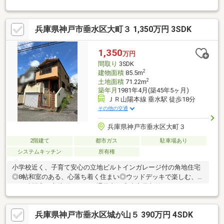
8mのゆとりある前面道路で、車の出し入れも楽々！◇立地・神戸
市立高丸小学校まで徒歩約4分・神戸市立垂水中学校まで徒歩約
19分◆◇弊社が選ばれる理由◆◇１．お金の扱い方のプロ、ファ
兵庫県神戸市垂水区大町３ 1,350万円 3SDK
イナンシャルプランナーが資金計画をサポート！２．買い替えな
どにも対応できる売却専門チームあり！３．たくさんの銀行と繋
がりがあるため、最も低金利になるように審査が可能！弊社は専
1,350
万円
門家同士が連携をとっているため、より多くの知見がございます
間取り
3SDK
お気軽にお問合せください！
2
建物面積
85.5m
2
土地面積
71.22m
築年月
1981年4月(築45年5ヶ月)
ＪＲ山陽本線 垂水駅 徒歩18分
その他の交通
兵庫県神戸市垂水区大町３
2階建て
都市ガス
駐車場あり
システムキッチン
所有権
小学校近く、子育て安心の立地ビルトインガレージ付の角地住宅
◎8帖和室のある、心落ち着く住まい◎ウッドデッキで楽しむ、憩
いの時間◎二方接道につき、通風良好◎大容量収納で、すっきり
快適な暮らし
兵庫県神戸市垂水区城が山５ 390万円 4SDK