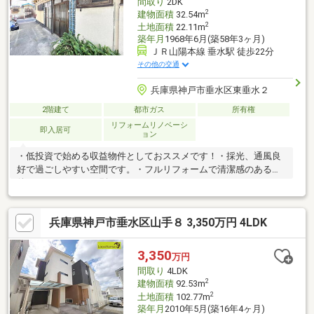
間取り
2DK
てみませんか
2
建物面積
32.54m
2
土地面積
22.11m
築年月
1968年6月(築58年3ヶ月)
ＪＲ山陽本線 垂水駅 徒歩22分
その他の交通
兵庫県神戸市垂水区東垂水２
2階建て
都市ガス
所有権
リフォームリノベーシ
即入居可
ョン
・低投資で始める収益物件としておススメです！・採光、通風良
好で過ごしやすい空間です。・フルリフォームで清潔感のある物
件！・バス・トイレ別です♪
兵庫県神戸市垂水区山手８ 3,350万円 4LDK
3,350
万円
間取り
4LDK
2
建物面積
92.53m
2
土地面積
102.77m
築年月
2010年5月(築16年4ヶ月)