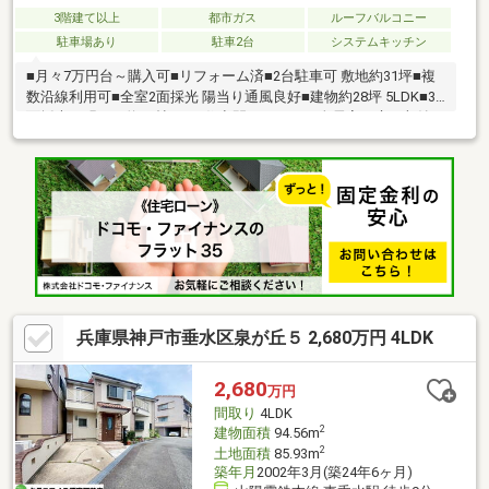
3階建て以上
都市ガス
ルーフバルコニー
駐車場あり
駐車2台
システムキッチン
■月々7万円台～購入可■リフォーム済■2台駐車可 敷地約31坪■複
数沿線利用可■全室2面採光 陽当り通風良好■建物約28坪 5LDK■3
面採光の明るい約16帖LDK■住空間スッキリ！全居室・床下収納■
設備充実！浴室乾燥機、食洗器など■家族が顔を合わせるリビン
グ階段設計■1階に水回りが集約された家事動線良好な間取■生活
動線良好！お手洗い×2ヶ所■風通しの良い2面バルコニー■モニタ
付インターホン有■小・中学校、スーパーが歩10分圏内◎令和8年
2月リフォーム内容：クロス貼替お家探しは、『物件掲載数
No.1』のトラストホームにお任せください！ 0120-39-7710
兵庫県神戸市垂水区泉が丘５ 2,680万円 4LDK
2,680
万円
間取り
4LDK
2
建物面積
94.56m
2
土地面積
85.93m
築年月
2002年3月(築24年6ヶ月)