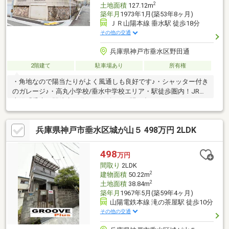
2
土地面積
127.12m
築年月
1973年1月(築53年8ヶ月)
ＪＲ山陽本線 垂水駅 徒歩18分
その他の交通
兵庫県神戸市垂水区野田通
2階建て
駐車場あり
所有権
・角地なので陽当たりがよく風通しも良好です♪・シャッター付き
のガレージ♪・高丸小学校/垂水中学校エリア・駅徒歩圏内！JR・
山陽「垂水」駅徒歩18分♪・お気軽にお問い合わせ下さい♪サンデ
ィ東垂水店徒歩12分ローソン神戸大町二丁目店徒歩3分神戸市立
高丸小学校徒歩4分神戸市立垂水中学校徒歩19分◇◆神戸不動産
兵庫県神戸市垂水区城が山５ 498万円 2LDK
リアルティ◆◇私たちは神戸・西宮・明石エリア密着の不動産売
買専門会社です。ラジオ・TV CM「サンテレビボックス席」にて
テレビCM、「kissFM kobe」にてラジオCMを放送中！物件の売
498
万円
却相談も承ります！圧倒的な広告量でより早く高く売ります！
間取り
2LDK
2
建物面積
50.22m
2
土地面積
38.84m
築年月
1967年5月(築59年4ヶ月)
山陽電鉄本線 滝の茶屋駅 徒歩10分
その他の交通