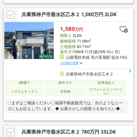
い購入のご参考にしてください♪◆ 予算を知りたい◆収入や家賃
から予算やローン金額のシミュレーションをします。物件購入の
兵庫県神戸市垂水区乙木２ 1,580万円 2LDK
際に不安となる諸費用や税金のことにお答えします。その他リフ
ォーム・住み替えのお悩みなど幅広くお手伝いさせていただきま
す。お家さがしをし始めてすぐの方もお気軽にお問合せください♪
1,580
万円
間取り
2LDK
2
建物面積
71.08m
2
土地面積
83.77m
築年月
1996年11月(築29年10ヶ月)
山陽電鉄本線 滝の茶屋駅 徒歩19分
その他の交通
兵庫県神戸市垂水区乙木２
2階建て
都市ガス
駐車場あり
リフォームリノベーシ
システムキッチン
所有権
ョン
〇まずはご相談ください〇福屋不動産販売では、次のようなニー
ズにもお応えしています。◆ お家さがしの段取りを知りたい◆ご
検討からご契約までの一連の流れをご説明します。初めての住ま
い購入のご参考にしてください♪◆ 予算を知りたい◆収入や家賃
から予算やローン金額のシミュレーションをします。物件購入の
兵庫県神戸市垂水区乙木２ 780万円 3SLDK
際に不安となる諸費用や税金のことにお答えします。その他リフ