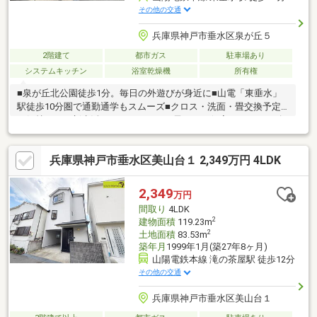
その他の交通
兵庫県神戸市垂水区泉が丘５
2階建て
都市ガス
駐車場あり
システムキッチン
浴室乾燥機
所有権
■泉が丘北公園徒歩1分。毎日の外遊びが身近に■山電「東垂水」
駅徒歩10分圏で通勤通学もスムーズ■クロス・洗面・畳交換予定
で気持ちよく新生活■4LDKのゆとりで子どもの個室もしっかり確
保■スーパーやコンビニが徒歩圏で買物負担を軽減■小学校徒歩9
分でお子さまの通学も安心の距離■2680万円で叶える、無理のな
兵庫県神戸市垂水区美山台１ 2,349万円 4LDK
いマイホーム計画■東垂水小学校（徒歩9分）・東垂水中学校自分
たちに合う物件が分からない方へ。ロコホームが住まい探しをお
手伝いします。SUUMO掲載物件に加え、「俺と私の
2,349
万円
LocoHouse」もご紹介可能。物件見学だけでも大歓迎です。お気
間取り
4LDK
軽にご相談ください！
2
建物面積
119.23m
2
土地面積
83.53m
築年月
1999年1月(築27年8ヶ月)
山陽電鉄本線 滝の茶屋駅 徒歩12分
その他の交通
兵庫県神戸市垂水区美山台１