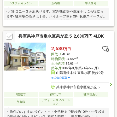
システムキッチン
所有権
即入居可
○バルコニー３ヵ所あります。室外機置場や洗濯干しにも役立ち
ます○駐車場の高さは十分、ハイルーフ車もOK○収納スペースが随
所にあり、スッキリ収納できます○徒歩圏にスーパー、コンビ
ニ、銀行などなど日常生活便利な立地です
兵庫県神戸市垂水区泉が丘５ 2,680万円 4LDK
2,680
万円
間取り
4LDK
2
建物面積
94.56m
2
土地面積
85.93m
築年月
2002年3月(築24年6ヶ月)
山陽電鉄本線 東垂水駅 徒歩9分
その他の交通
兵庫県神戸市垂水区泉が丘５
2階建て
都市ガス
駐車場あり
リフォームリノベーシ
所有権
ョン
～物件のおすすめポイント～・小学校まで徒歩約10分・中学校ま
で徒歩約16分・リビングに和室も隣接し、来客用の宿泊にも