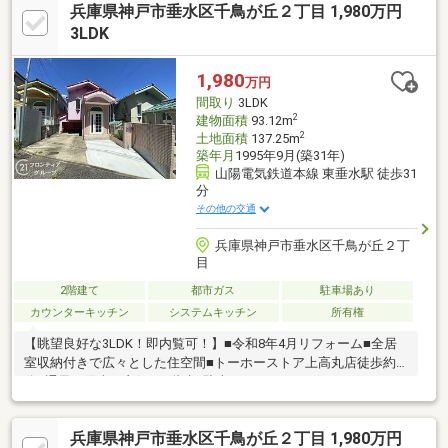
兵庫県神戸市垂水区千鳥が丘２丁目 1,980万円
3LDK
1,980
万円
間取り
3LDK
2
建物面積
93.12m
2
土地面積
137.25m
築年月
1995年9月(築31年)
山陽電気鉄道本線 東垂水駅 徒歩31
分
その他の交通
兵庫県神戸市垂水区千鳥が丘２丁
目
2階建て
都市ガス
駐車場あり
カウンターキッチン
システムキッチン
所有権
【眺望良好な3LDK！即内覧可！】■令和8年4月リフォーム■全居
室収納付きで広々とした住空間■トーホーストア上高丸店徒歩約8
分■通風・陽当り良好な2階建■駐車スペースもございます
兵庫県神戸市垂水区千鳥が丘２丁目 1,980万円