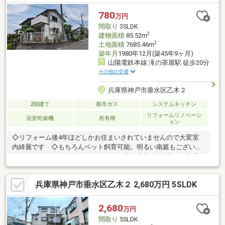
ォーム・住み替えのお悩みなど幅広くお手伝いさせていただきま
す。お家さがしをし始めてすぐの方もお気軽にお問合せください♪
780
万円
間取り
3SLDK
2
建物面積
85.52m
2
土地面積
7685.46m
築年月
1980年12月(築45年9ヶ月)
山陽電鉄本線 滝の茶屋駅 徒歩20分
その他の交通
兵庫県神戸市垂水区乙木２
2階建て
都市ガス
システムキッチン
リフォームリノベーシ
浴室乾燥機
所有権
ョン
◇リフォーム後4年ほどしかお住まいされていませんので大変室
内綺麗です ◇もちろんペット飼育可能。明るい南庭もございま
すのでお好きにご活用いただけます ◇各居室6帖以上で３部屋
＋リビングになるので大変広々。スキップフロアタイプで独立性
ございます ◇豊かな緑に囲まれたのどかな環境。植物などもし
兵庫県神戸市垂水区乙木２ 2,680万円 5SLDK
っかり管理されていますので大変快適な住環境がございます
◇◇住宅ローンがお使いいただけない事が多い物件になります。
購入手段については弊社がご相談しっかり賜ります
2,680
万円
間取り
5SLDK