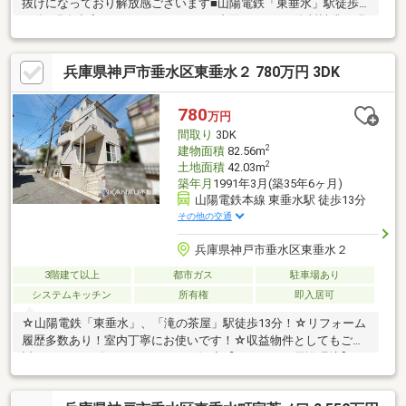
抜けになっており解放感ございます■山陽電鉄「東垂水」駅徒歩
５分■現在空家なので、ごゆっくりご内覧できます※資料請求、現
地ご内覧希望等お気軽にお申し付けください
兵庫県神戸市垂水区東垂水２ 780万円 3DK
780
万円
間取り
3DK
2
建物面積
82.56m
2
土地面積
42.03m
築年月
1991年3月(築35年6ヶ月)
山陽電鉄本線 東垂水駅 徒歩13分
その他の交通
兵庫県神戸市垂水区東垂水２
3階建て以上
都市ガス
駐車場あり
システムキッチン
所有権
即入居可
☆山陽電鉄「東垂水」、「滝の茶屋」駅徒歩13分！☆リフォーム
履歴多数あり！室内丁寧にお使いです！☆収益物件としてもご検
討ください。《オススメポイント》◆【アクセス・周辺環境】ス
ーパー三杉屋徒歩約10分！セブンイレブン徒歩約6分と充実した
環境です♪◆【学校・保育園・幼稚園】乙木小学校まで徒歩約10