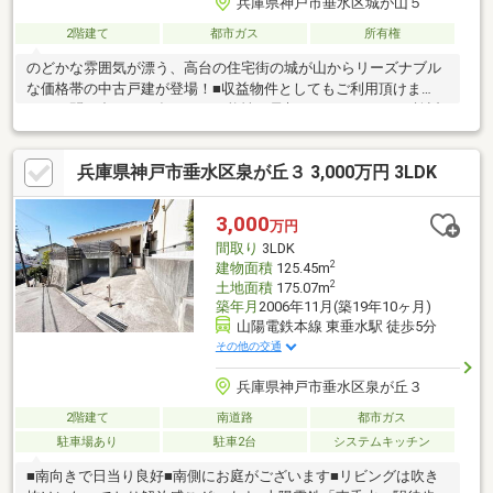
兵庫県神戸市垂水区城が山５
2階建て
都市ガス
所有権
のどかな雰囲気が漂う、高台の住宅街の城が山からリーズナブル
な価格帯の中古戸建が登場！■収益物件としてもご利用頂けま
す！お問い合わせが多くなる可能性が予想されますので、ご検討
はお早めに。 お電話からのご予約も承っております→ 0120-123-
293【周辺環境】・三杉屋滝の茶屋店 徒歩7分・サンディ東垂水
兵庫県神戸市垂水区泉が丘３ 3,000万円 3LDK
店 徒歩15分・セブンイレブン泉が丘店 徒歩2分・スギ薬局東
垂水店 徒歩15分・東高丸保育所 徒歩7分・東垂水小学校 徒
歩6分・垂水東中学校 徒歩14分
3,000
万円
間取り
3LDK
2
建物面積
125.45m
2
土地面積
175.07m
築年月
2006年11月(築19年10ヶ月)
山陽電鉄本線 東垂水駅 徒歩5分
その他の交通
兵庫県神戸市垂水区泉が丘３
2階建て
南道路
都市ガス
駐車場あり
駐車2台
システムキッチン
■南向きで日当り良好■南側にお庭がございます■リビングは吹き