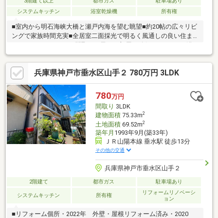
3階建て以上
都市ガス
駐車場あり
システムキッチン
浴室乾燥機
所有権
■室内から明石海峡大橋と瀬戸内海を望む眺望■約20帖の広々リビ
ングで家族時間充実■全居室二面採光で明るく風通しの良い住ま
い■4LDKのゆとりある間取りで子ども部屋も確保■キッチン・浴
室・洗面など水回り新品交換■クロスや床もリフォーム済みで即
入居可能■各居室収納付きで生活空間をすっきり保てる■高台立地
兵庫県神戸市垂水区山手２ 780万円 3LDK
で開放感のある暮らし■乙木小学校まで徒歩6分、子育て世帯も安
心自分たちに合う物件が分からない方へ。ロコホームが住まい探
しをお手伝いします。SUUMO掲載物件に加え、「俺と私の
780
万円
LocoHouse」もご紹介可能。物件見学だけでも大歓迎です。お気
間取り
3LDK
軽にご相談ください！
2
建物面積
75.33m
2
土地面積
69.52m
築年月
1993年9月(築33年)
ＪＲ山陽本線 垂水駅 徒歩13分
その他の交通
兵庫県神戸市垂水区山手２
2階建て
都市ガス
駐車場あり
リフォームリノベーシ
システムキッチン
所有権
ョン
■リフォーム個所・2022年 外壁・屋根リフォーム済み・2020