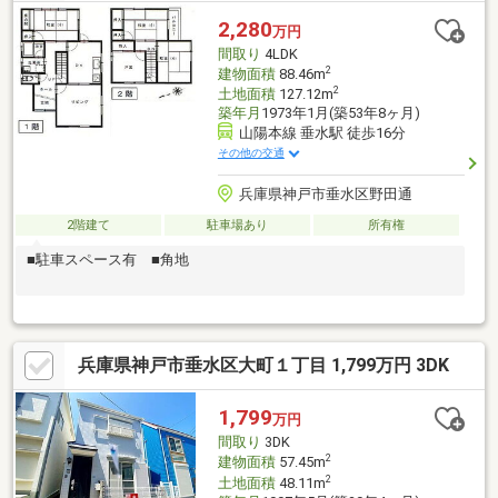
2,280
万円
間取り
4LDK
2
建物面積
88.46m
2
土地面積
127.12m
築年月
1973年1月(築53年8ヶ月)
山陽本線 垂水駅 徒歩16分
その他の交通
兵庫県神戸市垂水区野田通
2階建て
駐車場あり
所有権
■駐車スペース有 ■角地
兵庫県神戸市垂水区大町１丁目 1,799万円 3DK
1,799
万円
間取り
3DK
2
建物面積
57.45m
2
土地面積
48.11m