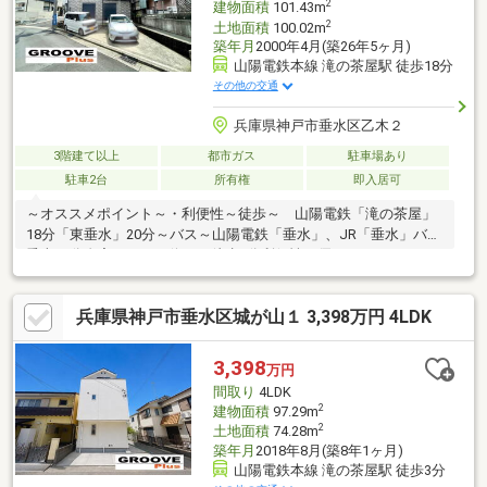
2
建物面積
101.43m
2
土地面積
100.02m
築年月
2000年4月(築26年5ヶ月)
山陽電鉄本線 滝の茶屋駅 徒歩18分
その他の交通
兵庫県神戸市垂水区乙木２
3階建て以上
都市ガス
駐車場あり
駐車2台
所有権
即入居可
～オススメポイント～・利便性～徒歩～ 山陽電鉄「滝の茶屋」
18分「東垂水」20分～バス～山陽電鉄「垂水」、JR「垂水」バス
乗車14分自宅からバス停まで徒歩2分利便性に優れたエリアで
す。～周辺環境～コープ福田：徒歩5分サンディ東垂水店：徒歩3
分スギ薬局東垂水店：徒歩4分ファミリーマート神戸東垂水三丁目
兵庫県神戸市垂水区城が山１ 3,398万円 4LDK
店：徒歩7分ホームセンターコーナンジェームス山店：徒歩13分
神戸市立福田小学校：徒歩2分神戸市立垂水東中学校：徒歩7分生
活しやすい環境ですし、内装リフォームしていますのでお気軽に
3,398
万円
お問い合わせください。（エリア担当 佐藤）まで
間取り
4LDK
2
建物面積
97.29m
2
土地面積
74.28m
築年月
2018年8月(築8年1ヶ月)
山陽電鉄本線 滝の茶屋駅 徒歩3分