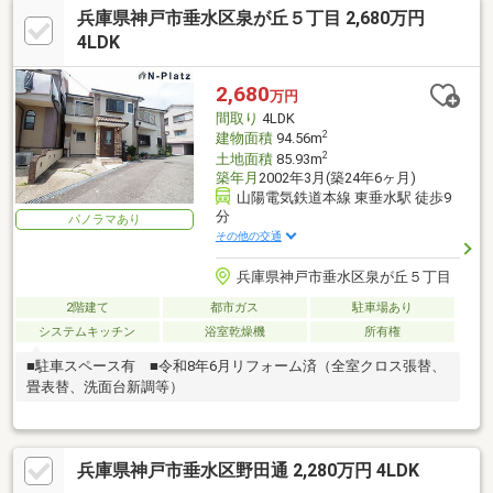
兵庫県神戸市垂水区泉が丘５丁目 2,680万円
4LDK
2,680
万円
間取り
4LDK
2
建物面積
94.56m
2
土地面積
85.93m
築年月
2002年3月(築24年6ヶ月)
山陽電気鉄道本線 東垂水駅 徒歩9
分
パノラマあり
その他の交通
兵庫県神戸市垂水区泉が丘５丁目
2階建て
都市ガス
駐車場あり
システムキッチン
浴室乾燥機
所有権
■駐車スペース有 ■令和8年6月リフォーム済（全室クロス張替、
畳表替、洗面台新調等）
兵庫県神戸市垂水区野田通 2,280万円 4LDK