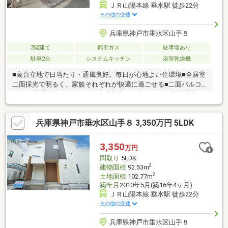
ＪＲ山陽本線 垂水駅 徒歩22分
その他の交通
兵庫県神戸市垂水区山手８
2階建て
都市ガス
駐車場あり
駐車2台
システムキッチン
浴室乾燥機
■高台立地で日当たり・通風良好。毎日が心地よい住環境■全居室
二面採光で明るく、家族それぞれが快適に過ごせる■二面バルコ
ニーで洗濯動線がスムーズ、家事効率も向上■4LDK＋収納充実で
子ども部屋や在宅ワークにも柔軟対応■リフォーム済で初期コス
トを抑えつつすぐに新生活スタート可能■並列2台駐車可能■福田
兵庫県神戸市垂水区山手８ 3,350万円 5LDK
小学校（徒歩5分）・垂水東中学校（徒歩10分）自分たちに合う
物件が分からない方へ。ロコホームが住まい探しをお手伝いしま
す。SUUMO掲載物件に加え、「俺と私のLocoHouse」もご紹介
3,350
万円
可能。物件見学だけでも大歓迎です。お気軽にご相談ください！
間取り
5LDK
2
建物面積
92.53m
2
土地面積
102.77m
築年月
2010年5月(築16年4ヶ月)
ＪＲ山陽本線 垂水駅 徒歩22分
その他の交通
兵庫県神戸市垂水区山手８