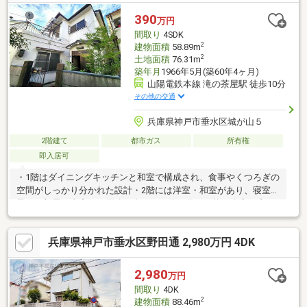
390
万円
間取り
4SDK
2
建物面積
58.89m
2
土地面積
76.31m
築年月
1966年5月(築60年4ヶ月)
山陽電鉄本線 滝の茶屋駅 徒歩10分
その他の交通
兵庫県神戸市垂水区城が山５
2階建て
都市ガス
所有権
即入居可
・1階はダイニングキッチンと和室で構成され、食事やくつろぎの
空間がしっかり分かれた設計・2階には洋室・和室があり、寝室や
子ども部屋、書斎など用途に合わせて使い分け可能・全室に窓が
あり、採光・通風にも配慮された設計・延床面積 約58.89㎡（1階
約31.89㎡・2階 約27㎡）のコンパクトな戸建て・現況空家につ
兵庫県神戸市垂水区野田通 2,980万円 4DK
き、スムーズに内覧・引渡しが可能・東垂水小学校まで約300mで
通学便利・垂水東中学校まで約850mで通学も安心・山陽電鉄「滝
の茶屋」駅まで徒歩約8分・平坦地に立地し、生活動線も快適
2,980
万円
間取り
4DK
2
建物面積
88.46m