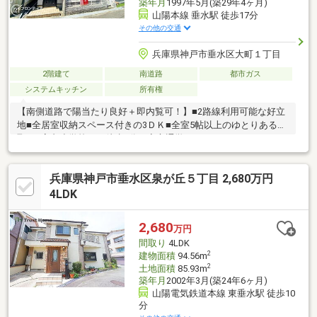
築年月
1997年5月(築29年4ヶ月)
山陽本線 垂水駅 徒歩17分
その他の交通
兵庫県神戸市垂水区大町１丁目
2階建て
南道路
都市ガス
システムキッチン
所有権
【南側道路で陽当たり良好＋即内覧可！】■2路線利用可能な好立
地■全居室収納スペース付きの3ＤＫ■全室5帖以上のゆとりある間
取り■高丸小学校まで徒歩4分の安心通学
兵庫県神戸市垂水区泉が丘５丁目 2,680万円
4LDK
2,680
万円
間取り
4LDK
2
建物面積
94.56m
2
土地面積
85.93m
築年月
2002年3月(築24年6ヶ月)
山陽電気鉄道本線 東垂水駅 徒歩10
分