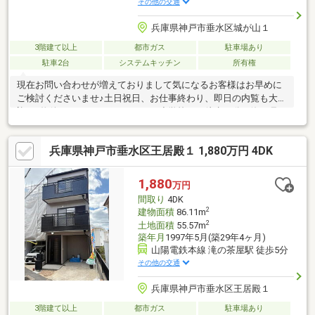
その他の交通
兵庫県神戸市垂水区城が山１
3階建て以上
都市ガス
駐車場あり
駐車2台
システムキッチン
所有権
現在お問い合わせが増えておりまして気になるお客様はお早めに
ご検討くださいませ♪土日祝日、お仕事終わり、即日の内覧も大歓
迎♪～物件のおすすめポイント～・小学校まで徒歩10分・海が見
えます♪・LDK約15帖以上あります！・角地・スーパーまで徒歩圏
内・駅まで約2分！
兵庫県神戸市垂水区王居殿１ 1,880万円 4DK
1,880
万円
間取り
4DK
2
建物面積
86.11m
2
土地面積
55.57m
築年月
1997年5月(築29年4ヶ月)
山陽電鉄本線 滝の茶屋駅 徒歩5分
その他の交通
兵庫県神戸市垂水区王居殿１
3階建て以上
都市ガス
駐車場あり