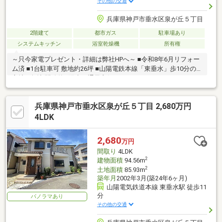
その他の交通
兵庫県神戸市垂水区泉が丘５丁目
2階建て
都市ガス
駐車場あり
システムキッチン
浴室乾燥機
所有権
～只今家電プレゼント・詳細は弊社HPへ～ ■令和8年6月リフォー
ム済 ■1台駐車可 敷地約26坪 ■山陽電鉄本線「東垂水」歩10分の
立地 ■角地 開放的&陽当り通風良好
兵庫県神戸市垂水区泉が丘５丁目 2,680万円
4LDK
2,680
万円
間取り
4LDK
2
建物面積
94.56m
2
土地面積
85.93m
築年月
2002年3月(築24年6ヶ月)
山陽電気鉄道本線 東垂水駅 徒歩11
分
パノラマあり
その他の交通