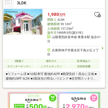
3LDK
1,980
万円
間取り
3LDK
2
建物面積
93.12m
2
土地面積
137.25m
築年月
1995年9月(築31年)
山陽電気鉄道本線 東垂水駅 徒歩31
分
兵庫県神戸市垂水区千鳥が丘２丁
目
2階建て
都市ガス
駐車場あり
カウンターキッチン
システムキッチン
浴室乾燥機
■リフォーム済 ■1台駐車可 敷地約42坪 ■眺望良好！高台に立地 ■
建物約28坪 3LDK ■3面採光の明るいリビング ■住空間スッキリ！
全居室収納