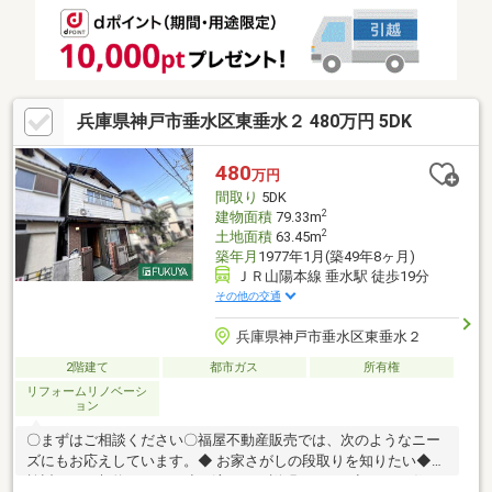
ンバンクと提携しておりますので最適なローンプランをご提供い
たします。初めてのマイホーム購入でローンの審査が通るかご不
安な方や他社で断られた方は弊社の担当辻までお気軽にご相談下
さい。
兵庫県神戸市垂水区東垂水２ 480万円 5DK
480
万円
間取り
5DK
2
建物面積
79.33m
2
土地面積
63.45m
築年月
1977年1月(築49年8ヶ月)
ＪＲ山陽本線 垂水駅 徒歩19分
その他の交通
兵庫県神戸市垂水区東垂水２
2階建て
都市ガス
所有権
リフォームリノベーシ
ョン
〇まずはご相談ください〇福屋不動産販売では、次のようなニー
ズにもお応えしています。◆ お家さがしの段取りを知りたい◆ご
検討からご契約までの一連の流れをご説明します。初めての住ま