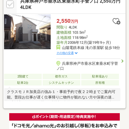
兵庫県神戸市垂水区東垂水町字菅ノ口 2,550万円
分 ●東垂水中学校まで徒歩約11分 ●東高丸保育所まで徒歩6
分 ●おとぎ認定こども園まで徒歩8分！■他にも掲載しきれてい
4LDK
ない物件がたくさんございます！お問い合わせ頂きました物件以
外も合わせてご紹介させていただきます。■物件のメリット、デ
2,550
万円
メリット全てお伝えいたします！
間取り
4LDK
2
建物面積
103.5m
2
土地面積
118.98m
築年月
2006年12月(築19年9ヶ月)
山陽電鉄本線 滝の茶屋駅 徒歩18分
その他の交通
兵庫県神戸市垂水区東垂水町字菅
ノ口
2階建て
都市ガス
駐車場あり
駐車2台
システムキッチン
所有権
クラスモＪＲ加美店の強み１・事前予約で夜２２時までご案内可
能。普段お仕事が遅く仕事帰りに物件が観れない方や深夜の迷惑
な生活音などでお引越しの検討を余儀なくされている方は弊社へ
お任せください。弊社では安心してご契約いただけるように夜遅
い時間でも喜んでご案内させていただきます。２・販売からリフ
ォームまで担当させていただいているため、購入後のリフォー
ム・リノベーション等もサポート致します。３・各金融機関・ノ