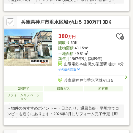
♪【リフォーム内容】2026年6月完了・クロス前貼替・洗面交換・
天井貼替・畳張替
兵庫県神戸市垂水区城が山５ 380万円 3DK
380
万円
間取り
3DK
2
建物面積
43.15m
2
土地面積
49.81m
築年月
1967年9月(築59年)
山陽電鉄本線 滝の茶屋駅 徒歩10分
その他の交通
兵庫県神戸市垂水区城が山５
2階建て
都市ガス
所有権
リフォームリノベーシ
ョン
～物件のおすすめポイント～・日当たり、通風良好・平坦地でコ
ンビニも近くにあります・2026年3月にリフォーム完了予定【即
日案内可能】お問い合わせはGROOVE Plusまで♪