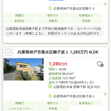
兵庫県神戸市垂水区西舞子４
2階建て
都市ガス
駐車場あり
駐車2台
床暖房
所有権
山陽電鉄本線西舞子駅まで平坦の角地物件です。カースペース2台
ございます（車種による）。対面式キッチンのあるLDKは約13.5
帖ございます。床暖房や太陽光発電システムなど設備充実してお
ります。小学校も近く、子育て世帯にはご安心してお住まい頂け
ます。〇まずはお気軽にご相談ください〇福屋不動産販売では、
兵庫県神戸市垂水区舞子坂１ 1,280万円 4LDK
次のようなニーズにもお応えしています。
1,280
万円
間取り
4LDK
2
建物面積
86.61m
2
土地面積
125.75m
築年月
1983年7月(築43年2ヶ月)
山陽電鉄本線 西舞子駅 徒歩16分
兵庫県神戸市垂水区舞子坂１
2階建て
都市ガス
駐車場あり
システムキッチン
所有権