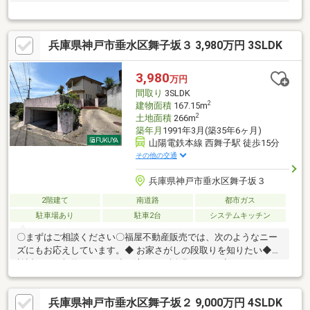
兵庫県神戸市垂水区舞子坂３ 3,980万円 3SLDK
3,980
万円
間取り
3SLDK
2
建物面積
167.15m
2
土地面積
266m
築年月
1991年3月(築35年6ヶ月)
山陽電鉄本線 西舞子駅 徒歩15分
その他の交通
兵庫県神戸市垂水区舞子坂３
2階建て
南道路
都市ガス
駐車場あり
駐車2台
システムキッチン
〇まずはご相談ください〇福屋不動産販売では、次のようなニー
ズにもお応えしています。◆ お家さがしの段取りを知りたい◆ご
検討からご契約までの一連の流れをご説明します。初めての住ま
い購入のご参考にしてください♪◆ 予算を知りたい◆収入や家賃
から予算やローン金額のシミュレーションをします。物件購入の
兵庫県神戸市垂水区舞子坂２ 9,000万円 4SLDK
際に不安となる諸費用や税金のことにお答えします。その他リフ