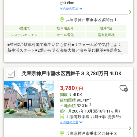
歩3.6km
その他の交通
兵庫県神戸市垂水区多聞台１
2階建て
駐車場あり
駐車2台
システムキッチン
オール電化
浴室乾燥機
■並列2台駐車可能で車生活にも便利■リフォーム済で気持ちよく
新生活スタート■2階から明石海峡大橋と海を望む眺望■各居室6帖
以上でゆとりある居住空間■スーパーや生活施設も身近で便利■広
さと価格のバランスが魅力の住まい■多聞台小学校(徒歩6分)・神
陵台中学校自分たちに合う物件が分からない方へ。ロコホームが
兵庫県神戸市垂水区西舞子３ 3,780万円 4LDK
住まい探しをお手伝いします。SUUMO掲載物件に加え、「俺と
私のLocoHouse」もご紹介可能。物件見学だけでも大歓迎です。
お気軽にご相談ください
3,780
万円
間取り
4LDK
2
建物面積
90.71m
2
土地面積
92.31m
築年月
2007年10月(築18年11ヶ月)
山陽電鉄本線 西舞子駅 徒歩5分
その他の交通
兵庫県神戸市垂水区西舞子３