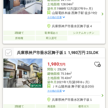
2
土地面積
128.04m
築年月
1988年12月(築37年9ヶ月)
山陽電鉄本線 西舞子駅 徒歩19分
その他の交通
兵庫県神戸市垂水区舞子坂４
2階建て
駐車場あり
システムキッチン
所有権
即入居可
兵庫県神戸市垂水区舞子坂１ 1,980万円 2SLDK
1,980
万円
間取り
2SLDK
2
建物面積
75.34m
2
土地面積
70.43m
築年月
2021年1月(築5年8ヶ月)
ＪＲ山陽本線 舞子駅 徒歩20分
その他の交通
兵庫県神戸市垂水区舞子坂１
2階建て
南道路
都市ガス