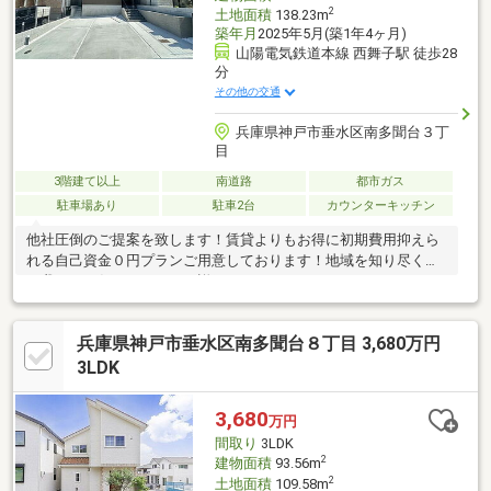
2
土地面積
138.23m
築年月
2025年5月(築1年4ヶ月)
山陽電気鉄道本線 西舞子駅 徒歩28
分
その他の交通
兵庫県神戸市垂水区南多聞台３丁
目
3階建て以上
南道路
都市ガス
駐車場あり
駐車2台
カウンターキッチン
他社圧倒のご提案を致します！賃貸よりもお得に初期費用抑えら
れる自己資金０円プランご用意しております！地域を知り尽くし
た我々にお任せください。詳細は０１２０-３３７-２７９までお
問い合わせください！！！
兵庫県神戸市垂水区南多聞台８丁目 3,680万円
3LDK
3,680
万円
間取り
3LDK
2
建物面積
93.56m
2
土地面積
109.58m