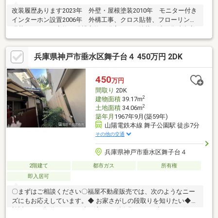
改装履歴あります2023年 外壁・屋根塗装2010年 モニター付き
インターホン設置2006年 外構工事、クロス貼替、フローリング
張替、キッチン交換、浴槽交換・浴室タイル貼替、洗面化粧台交
換、トイレ交換、玄関ドア交換ご内覧いただきたい物件です。お
問合せお待ちしております。
兵庫県神戸市垂水区舞子台４ 450万円 2DK
450
万円
間取り
2DK
2
建物面積
39.17m
2
土地面積
34.06m
築年月
1967年9月(築59年)
山陽電鉄本線 舞子公園駅 徒歩7分
その他の交通
兵庫県神戸市垂水区舞子台４
2階建て
都市ガス
所有権
即入居可
〇まずはご相談ください〇福屋不動産販売では、次のようなニー
ズにもお応えしています。◆ お家さがしの段取りを知りたい◆ご
検討からご契約までの一連の流れをご説明します。初めての住ま