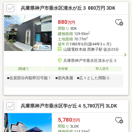
霧中学校まで約９８０ｍ・コムボックス明舞まで約３５０ｍ■明
兵庫県神戸市垂水区清水が丘３ 880万円 3DK
石店紹介「ＪＲ明石駅」「山陽明石駅」から徒歩６分の立地。国
道２号線沿いアスピア明石の南東側に店舗を位置し、駐車場は店
舗南にございます。※資料請求は、左下のオレンジ色【資料請
880
万円
求】よりお問い合わせください。直接のお問い合わせは、フリー
間取り
3DK
ダイヤル【0120-298-550】まで。
2
建物面積
129.93m
2
土地面積
70.77m
築年月
1982年6月(築44年3ヶ月)
山陽電鉄本線 西舞子駅 徒歩23分
兵庫県神戸市垂水区清水が丘３
2階建て
所有権
即入居可
■住居部分内覧即日可能！ ■室内美麗 ■広々とした間取り
兵庫県神戸市垂水区学が丘４ 5,780万円 3LDK
5,780
万円
間取り
3LDK
2
建物面積
114.33m