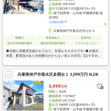
2
土地面積
159.57m
築年月
2023年11月(築2年10ヶ月)
地下鉄西神・山手線 学園都市駅 徒
歩38分
その他の交通
兵庫県神戸市垂水区学が丘４
2階建て
駐車場あり
駐車3台
設計住宅性能評価付
建設住宅性能評価付
システムキッチン
◆全館に床暖房完備されており、冬場もポカポカです♪◆太陽光
発電、蓄電池があり光熱費のかからない省エネ住宅♪【おすすめポ
イント】◇高気密・高断熱で一年中室内の温度が快適に保てます
♪◇全館空調＋さらぽか空調システム搭載！冬も夏も快適に換気
できますね♪◇駐車場3台可！（車種による）◇リビングにはふけ
兵庫県神戸市垂水区多聞台１ 3,099万円 4LDK
抜け付き♪◇収納も豊富ですね♪『周辺環境』・ファミリーマー
ト 徒歩約7分・神戸市立多聞東小学校まで 徒歩約1分・コープ
まで 徒歩約7分
3,099
万円
間取り
4LDK
2
建物面積
110.95m
2
土地面積
247.27m
築年月
1995年12月(築30年9ヶ月)
地下鉄西神・山手線 学園都市駅 徒