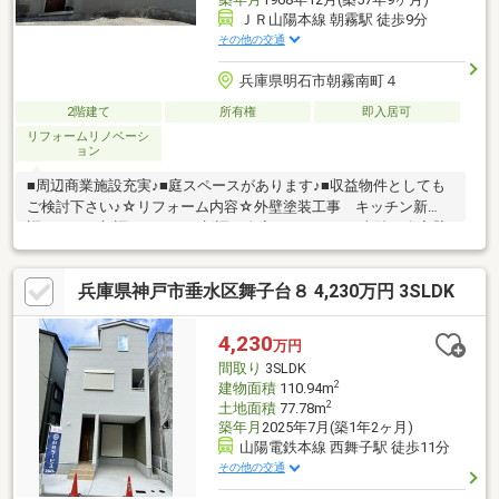
ＪＲ山陽本線 朝霧駅 徒歩9分
その他の交通
兵庫県明石市朝霧南町４
2階建て
所有権
即入居可
リフォームリノベーシ
ョン
■周辺商業施設充実♪■庭スペースがあります♪■収益物件としても
ご検討下さい♪☆リフォーム内容☆外壁塗装工事 キッチン新
調 トイレ新調 シャワー新調 全室フロアタイル上貼 全室壁
塗装 建具一部新調給湯器交換 インターホン交換 洗い工事一
式等▼商業施設・ヤマダストアー朝霧店 徒歩約9分・セブンイレ
兵庫県神戸市垂水区舞子台８ 4,230万円 3SLDK
ブン明石朝霧店 徒歩約8分・キリン堂朝霧南店 徒歩約7分・明
石朝霧郵便局 徒歩約6分▼学校・朝霧小学校 ・朝霧中学校
4,230
万円
間取り
3SLDK
2
建物面積
110.94m
2
土地面積
77.78m
築年月
2025年7月(築1年2ヶ月)
山陽電鉄本線 西舞子駅 徒歩11分
その他の交通