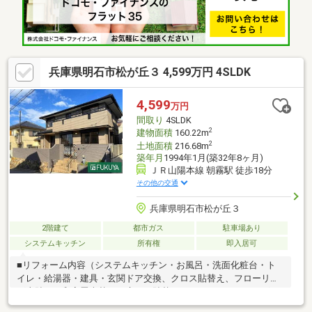
ください！ 0120-39-7710
兵庫県明石市松が丘３ 4,599万円 4SLDK
4,599
万円
間取り
4SLDK
2
建物面積
160.22m
2
土地面積
216.68m
築年月
1994年1月(築32年8ヶ月)
ＪＲ山陽本線 朝霧駅 徒歩18分
その他の交通
兵庫県明石市松が丘３
2階建て
都市ガス
駐車場あり
システムキッチン
所有権
即入居可
■リフォーム内容（システムキッチン・お風呂・洗面化粧台・ト
イレ・給湯器・建具・玄関ドア交換、クロス貼替え、フローリン
グ上貼り、和室畳表替え、床ＣＦ貼替え、ハウスクリーニング、
外壁・屋根塗装）■周辺環境・松が丘小学校まで約７２０ｍ・朝