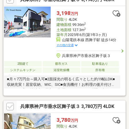
3,198
万円
間取り
4LDK
2
建物面積
99.36m
2
土地面積
127.3m
築年月
2025年6月(築1年3ヶ月)
山陽電鉄本線 西舞子駅 徒歩14分
その他の交通
兵庫県神戸市垂水区舞子坂３
2階建て
都市ガス
駐車場あり
システムキッチン
浴室乾燥機
所有権
■月々7万円台～購入可■2面採光の明るく広々とした約19帖LDK■
収納充実！居室収納、WIC、SIC■食洗機付！お料理の後片付けを
サポート◎■6帖以上の居室が2部屋あるゆとりある間取■水回りが
集約された家事動線良好な間取■お庭付！ガーデニングなどにも
◎■生活動線良好！お手洗い×2ヶ所■全室洋室でお掃除かんたん♪■
兵庫県神戸市垂水区舞子坂３ 3,780万円 4LDK
モニタ付インターホン有でセキュリティ安心■小・中学校、スー
パーが徒歩10分圏内で生活便利◎フラット35S（Bタイプ）◎地盤
20年保証◎建物10年瑕疵保険付お家探しは、『物件掲載数No.1』
3,780
万円
のトラストホームにお任せください！ 0120-39-7710
間取り
4LDK