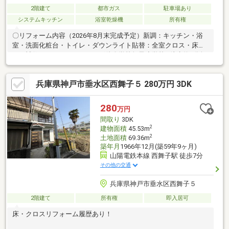
2階建て
都市ガス
駐車場あり
システムキッチン
浴室乾燥機
所有権
〇リフォーム内容（2026年8月末完成予定）新調：キッチン・浴
室・洗面化粧台・トイレ・ダウンライト貼替：全室クロス・床リ
ペア補修・ハウスクリーニング他〇学校舞子小学校…徒歩約6分舞
子中学校…徒歩約15分〇弊社が選ばれ続ける理由1．住宅ローンに
自信あり！提携銀行多数あり♪頭金ゼロで購入可能です。金利や条
兵庫県神戸市垂水区西舞子５ 280万円 3DK
件などお客様にあった最適なご提案可能♪2．初めての購入の方も
安心のサポートお一人お一人に寄り添ったご提案をいたします。
3．購入にかかる費用のシュミレーション作成！気になる【お金】
280
万円
のこと、イチからご説明します。見学予約の詳細はイベント情報
間取り
3DK
をご確認ください♪
2
建物面積
45.53m
2
土地面積
69.36m
築年月
1966年12月(築59年9ヶ月)
山陽電鉄本線 西舞子駅 徒歩7分
その他の交通
兵庫県神戸市垂水区西舞子５
2階建て
所有権
即入居可
床・クロスリフォーム履歴あり！