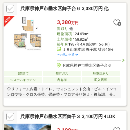
兵庫県神戸市垂水区舞子台６ 3,380万円 他
3,380
万円
間取り
他
2
建物面積
124.69m
2
土地面積
158.82m
築年月
1987年4月(築39年5ヶ月)
ＪＲ山陽本線 舞子駅 徒歩15分
その他の交通
兵庫県神戸市垂水区舞子台６
2階建て
都市ガス
駐車場あり
システムキッチン
所有権
即入居可
◇リフォーム内容・トイレ、ウォシュレット交換・ビルトインコ
ンロ交換・クロス張替、畳表替・フロア張り替え・襖新調、張
替・障子、網戸張替 など◇立地・神戸市立東舞子小学校まで徒
歩約5分・神戸市立歌敷山中学校まで徒歩約13分◆◇弊社が選ば
れる理由◆◇1．お金の扱い方のプロ、ファイナンシャルプラン
兵庫県神戸市垂水区西舞子３ 3,100万円 4LDK
ナーが資金計画をサポート！2．買い替えなどにも対応できる売却
専門チームあり！3．たくさんの銀行と繋がりがあるため、最も低
金利になるように審査が可能！弊社は専門家同士が連携をとって