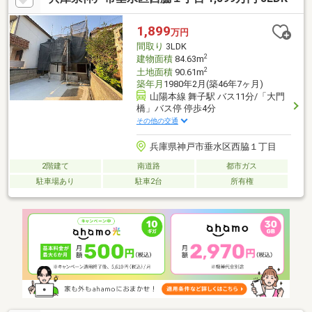
1,899
万円
間取り
3LDK
2
建物面積
84.63m
2
土地面積
90.61m
築年月
1980年2月(築46年7ヶ月)
山陽本線 舞子駅 バス11分/「大門
橋」バス停 停歩4分
その他の交通
兵庫県神戸市垂水区西脇１丁目
2階建て
南道路
都市ガス
駐車場あり
駐車2台
所有権