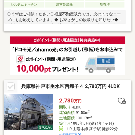
システムキッチン
浴室乾燥機
所有権
〇まずはご相談ください〇福屋不動産販売では、次のようなニー
ズにもお応えしています。◆ お家さがしの段取りを知りたい◆ご
検討からご契約までの一連の流れをご説明します。初めての住ま
い購入のご参考にしてください♪◆ 予算を知りたい◆収入や家賃
から予算やローン金額のシミュレーションをします。物件購入の
際に不安となる諸費用や税金のことにお答えします。その他リフ
ォーム・住み替えのお悩みなど幅広くお手伝いさせていただきま
す。お家さがしをし始めてすぐの方もお気軽にお問合せください♪
兵庫県神戸市垂水区西舞子４ 2,780万円 4LDK
2,780
万円
間取り
4LDK
2
建物面積
91.53m
2
土地面積
100.17m
築年月
1995年5月(築31年4ヶ月)
ＪＲ山陽本線 舞子駅 徒歩22分
その他の交通