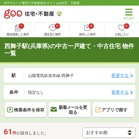
NTTグループ運営の不動産総合サイト goo住宅・不動産
1
0
0
0
最近検索した条件
最近見た物件
保存した条件
お気に入り
西舞子駅(兵庫県)の中古一戸建て・中古住宅 物件
一覧
駅
変更する
山陽電気鉄道本線/西舞子
条件
変更する
指定なし
新着メールを受
検索条件を保存
アプリで探す
取る
61
件
が該当しました。