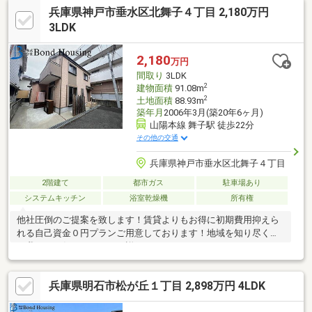
兵庫県神戸市垂水区北舞子４丁目 2,180万円
3LDK
2,180
万円
間取り
3LDK
2
建物面積
91.08m
2
土地面積
88.93m
築年月
2006年3月(築20年6ヶ月)
山陽本線 舞子駅 徒歩22分
その他の交通
兵庫県神戸市垂水区北舞子４丁目
2階建て
都市ガス
駐車場あり
システムキッチン
浴室乾燥機
所有権
他社圧倒のご提案を致します！賃貸よりもお得に初期費用抑えら
れる自己資金０円プランご用意しております！地域を知り尽くし
た我々にお任せください。詳細は０１２０-３３７-２７９までお
問い合わせください！！！
兵庫県明石市松が丘１丁目 2,898万円 4LDK