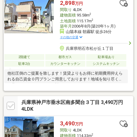
2,898
万円
間取り
4LDK
2
建物面積
95.58m
2
土地面積
115.17m
築年月
2006年8月(築20年1ヶ月)
山陽本線 朝霧駅 徒歩26分
その他の交通
兵庫県明石市松が丘１丁目
2階建て
都市ガス
駐車場あり
駐車2台
カウンターキッチン
システムキッチン
他社圧倒のご提案を致します！賃貸よりもお得に初期費用抑えら
れる自己資金０円プランご用意しております！地域を知り尽くし
た我々にお任せください。詳細は０１２０-３３７-２７９までお
問い合わせください！！！
兵庫県神戸市垂水区南多聞台３丁目 3,490万円
4LDK
3,490
万円
間取り
4LDK
2
建物面積
114.33m