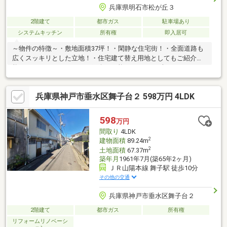
兵庫県明石市松が丘３
2階建て
都市ガス
駐車場あり
システムキッチン
所有権
即入居可
～物件の特徴～・敷地面積37坪！・閑静な住宅街！・全面道路も
広くスッキリとした立地！・住宅建て替え用地としてもご紹介可
能！・ハウスメーカーのご紹介も可能です！～まずはクレリア不
動産に無料相談～■他社で購入する前に一度クレリアにご相談く
ださい！■クレリアは必要のない費用は一切いただきません！■自
兵庫県神戸市垂水区舞子台２ 598万円 4LDK
己資金０円でもお家購入可能！■勤続年数が少なくても大丈夫！
借入があっても大丈夫です！■他社でローンを断られた方やダメ
だった方が通った実績も！■まずは一度ご相談ください！
598
万円
間取り
4LDK
2
建物面積
89.24m
2
土地面積
67.37m
築年月
1961年7月(築65年2ヶ月)
ＪＲ山陽本線 舞子駅 徒歩10分
その他の交通
兵庫県神戸市垂水区舞子台２
2階建て
都市ガス
所有権
リフォームリノベーシ