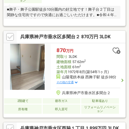
ョン
■舞子・舞子公園駅徒歩10分圏内の好立地です！舞子台２丁目は
閑静な住宅街ですので快適にお過ごしいただけます。■令和４年
１２月に一部内装リフォーム済です。水廻り等はお好みでリフォ
ームをご検討ください。■実需・収益どちらでもご検討いただけ
ます。■現金でのご購入をご検討ください。■リフォーム等のご相
兵庫県神戸市垂水区多聞台２ 870万円 3LDK
談賜ります。■現地見学可能です。お問い合わせお待ちしており
ます。
870
万円
間取り
3LDK
2
建物面積
57.62m
2
土地面積
61m
築年月
1972年8月(築54年1ヶ月)
山陽電鉄本線 西舞子駅 徒歩38分
その他の交通
兵庫県神戸市垂水区多聞台２
2階建て
都市ガス
駐車場あり
リフォームリノベーシ
所有権
即入居可
ョン
兵庫県神戸市垂水区西脇１丁目 1,899万円 3LDK