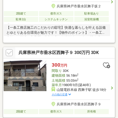
兵庫県神戸市垂水区舞子坂２
2階建て
都市ガス
駐車場あり
駐車2台
システムキッチン
浴室乾燥機
【一条工務店施工のこだわりの邸宅】快適な暮らしを叶える設備
とゆとりある住環境が魅力です！【物件のポイント】・一条工務
店施工の快適で高品質な注文住宅・敷地面積52.95坪！開放感あふ
れるゆとりの2階建・車2台駐車可能（縦列／車種による）・全室
2面採光・収納充実！WIC・全居室収納・電動シャッター有（掃き
兵庫県神戸市垂水区西舞子９ 300万円 3DK
出し窓）
300
万円
間取り
3DK
2
建物面積
56.18m
2
土地面積
55.03m
築年月
1980年9月(築46年)
山陽電鉄本線 西舞子駅 徒歩18分
その他の交通
兵庫県神戸市垂水区西舞子９
2階建て
都市ガス
所有権