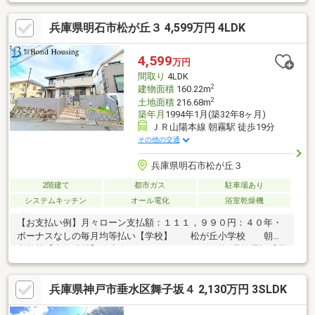
い購入のご参考にしてください♪◆ 予算を知りたい◆収入や家賃
から予算やローン金額のシミュレーションをします。物件購入の
兵庫県明石市松が丘３ 4,599万円 4LDK
際に不安となる諸費用や税金のことにお答えします。その他リフ
ォーム・住み替えのお悩みなど幅広くお手伝いさせていただきま
す。お家さがしをし始めてすぐの方もお気軽にお問合せください♪
4,599
万円
間取り
4LDK
2
建物面積
160.22m
2
土地面積
216.68m
築年月
1994年1月(築32年8ヶ月)
ＪＲ山陽本線 朝霧駅 徒歩19分
その他の交通
兵庫県明石市松が丘３
2階建て
都市ガス
駐車場あり
システムキッチン
オール電化
浴室乾燥機
【お支払い例】月々ローン支払額：１１１，９９０円：４０年・
ボーナスなしの毎月均等払い【学校】 松が丘小学校 朝霧
中学校【内覧時間】ご連絡頂きますといつでも可能♪予約電話番号
0120-337-279まで！（最短お電話15分後よりご見学可能です）●
〇ボンドハウジング独自の6つの無料サービス〇●①多数の取引実
兵庫県神戸市垂水区舞子坂４ 2,130万円 3SLDK
績からなる圧倒的価格交渉力♪②住宅ローンの一括審査で最大優
遇検索♪③追加リフォームやデザインの相談♪④住替えをご検討