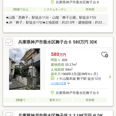
兵庫県神戸市垂水区舞子台８
3階建て以上
システムキッチン
所有権
■山陽「西舞子」駅徒歩11分・山陽「舞子公園」駅徒歩17分
■JR「舞子」駅徒歩17分■土地面積：約23.5坪・建物面積：約33.5
坪■南西側、道路幅員約7.1ｍの公道に面す■フラット35新基準対
象
兵庫県神戸市垂水区舞子台６ 580万円 3DK
580
万円
間取り
3DK
2
建物面積
53.27m
2
土地面積
59m
築年月
1968年3月(築58年6ヶ月)
ＪＲ山陽本線 舞子駅 徒歩12分
その他の交通
兵庫県神戸市垂水区舞子台６
2階建て
都市ガス
所有権
兵庫県神戸市垂水区舞子坂３ 3,198万円 4LDK