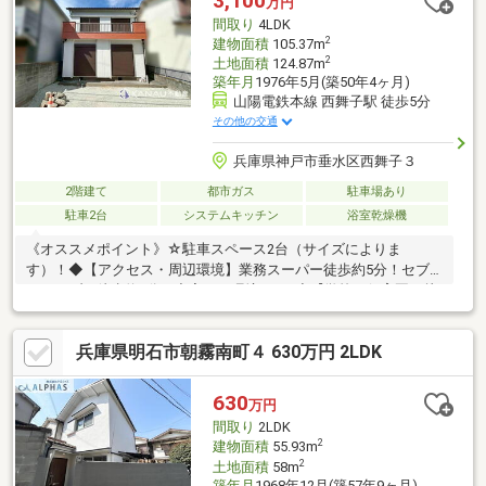
3,100
万円
いるため、より多くの知見がございますお気軽にお問合せくださ
間取り
4LDK
い！
2
建物面積
105.37m
2
土地面積
124.87m
築年月
1976年5月(築50年4ヶ月)
山陽電鉄本線 西舞子駅 徒歩5分
その他の交通
兵庫県神戸市垂水区西舞子３
2階建て
都市ガス
駐車場あり
駐車2台
システムキッチン
浴室乾燥機
《オススメポイント》☆駐車スペース2台（サイズによりま
す）！◆【アクセス・周辺環境】業務スーパー徒歩約5分！セブ
ンイレブン徒歩約8分と充実した環境です♪◆【学校・保育園・幼
稚園】舞子小学校まで徒歩約6分 ●舞子中学校まで徒歩約16分
●舞子保育園まで徒歩3分 ●舞子幼稚園まで徒歩3分！■他にも掲
兵庫県明石市朝霧南町４ 630万円 2LDK
載しきれていない物件がたくさんございます！お問い合わせ頂き
ました物件以外も合わせてご紹介させていただきます。■物件の
メリット、デメリット全てお伝えいたします！
630
万円
間取り
2LDK
2
建物面積
55.93m
2
土地面積
58m
築年月
1968年12月(築57年9ヶ月)