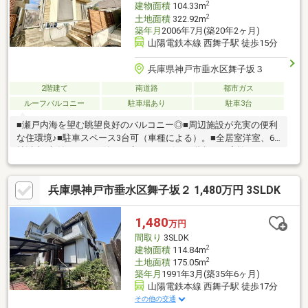
2
建物面積
104.33m
2
土地面積
322.92m
築年月
2006年7月(築20年2ヶ月)
山陽電鉄本線 西舞子駅 徒歩15分
兵庫県神戸市垂水区舞子坂３
2階建て
南道路
都市ガス
ルーフバルコニー
駐車場あり
駐車3台
■瀬戸内海を望む眺望良好のバルコニー◎■周辺施設が充実の便利
な住環境♪■駐車スペース3台可（車種による）。■全居室洋室、6
帖以上♪収納スペース付きで広々♪■リビング階段でご家族のコミ
ュニケーションも増えそう♪《リフォーム内容》・クロス、CF、
フローリング貼替・一部建具の入替・屋上の防水工事・一部塗装
兵庫県神戸市垂水区舞子坂２ 1,480万円 3SLDK
工事当社スタッフと一緒に、お客様の新生活に相応しいマイホー
ムを探しましょう。住まい探しを全力でサポート致しますので、
まずはお気軽にご連絡ください。
1,480
万円
間取り
3SLDK
2
建物面積
114.84m
2
土地面積
175.05m
築年月
1991年3月(築35年6ヶ月)
山陽電鉄本線 西舞子駅 徒歩17分
その他の交通