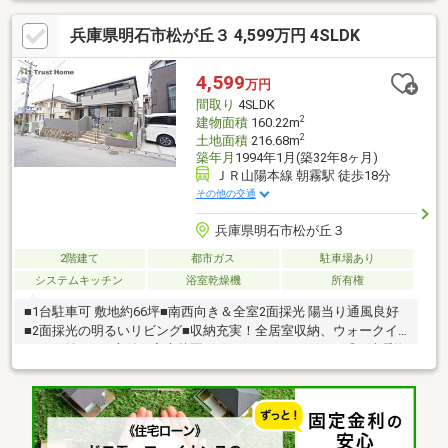
兵庫県明石市松が丘３ 4,599万円 4SLDK
4,599
万円
間取り
4SLDK
2
建物面積
160.22m
2
土地面積
216.68m
築年月
1994年1月(築32年8ヶ月)
ＪＲ山陽本線 朝霧駅 徒歩18分
その他の交通
兵庫県明石市松が丘３
2階建て
都市ガス
駐車場あり
システムキッチン
浴室乾燥機
所有権
■1台駐車可 敷地約66坪■南西向き＆全室2面採光 陽当り通風良好
■2面採光の明るいリビング■収納充実！全居室収納、ウォークイ
ンCL、納戸■お庭付！家庭菜園やガーデニングなどにも◎■洗濯物
が乾きやすい南西向きバルコニー■前道幅約6mで駐車しやすい■
小・中学校、スーパー、病院が徒歩10分圏内〈令和7年11月リフ
ォーム内容〉・システムキッチン新調・洗面化粧台新調・ユニッ
トバス新調・トイレ新調・クロス・フローリング貼替・建具新調
などお家探しは、『物件掲載数No.1』のトラストホームにお任せ