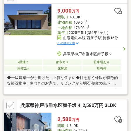
ォーム・住み替えのお悩みなど幅広くお手伝いさせていただきま
す。お家さがしをし始めてすぐの方もお気軽にお問合せください♪
9,000
万円
間取り
4SLDK
2
建物面積
109.6m
2
土地面積
476.02m
築年月
2025年5月(築1年4ヶ月)
山陽電鉄本線 西舞子駅 徒歩16分
その他の交通
兵庫県神戸市垂水区舞子坂２
2階建て
都市ガス
駐車場あり
駐車2台
床暖房
所有権
◆一級建築士が手掛けた、上質な住まい◆目を惹く外観が特徴的
な築浅物件！南向きのお家で、リビングから明石海峡大橋が一望
できます☆素材ひとつからこだわって創り上げた、ワンランク上
質な暮らしを叶える住まいです。◆充実の住宅設備◆・駐車場2
台・ミーレビルトイン食洗機・パントリー・20帖以上LDK床暖房
兵庫県神戸市垂水区舞子坂４ 2,580万円 3LDK
完備・ウォークインシューズクローゼット・LDK続きの広々テラ
ス◆充実の周辺環境◆・舞子小学校 徒歩7分・舞子中学校 徒
歩14分・ミニストップ神戸舞子店 徒歩5分・マルアイ舞子坂
2,580
万円
店 徒歩11分
間取り
3LDK
2
建物面積
94.77m