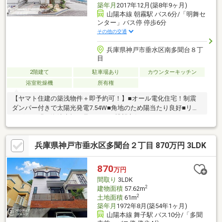
築年月
2017年12月(築8年9ヶ月)
山陽本線 朝霧駅 バス6分/「明舞セ
ンター」バス停 停歩6分
その他の交通
兵庫県神戸市垂水区南多聞台８丁
目
2階建て
駐車場あり
カウンターキッチン
浴室乾燥機
所有権
【ヤマト住建の築浅物件＋即予約可！】■オール電化住宅！制震
ダンパー付きで太陽光発電7.54W■角地のため陽当たり良好■リビ
ングから明石海峡大橋が見えるので眺望良好
兵庫県神戸市垂水区多聞台２丁目 870万円 3LDK
870
万円
間取り
3LDK
2
建物面積
57.62m
2
土地面積
61m
築年月
1972年8月(築54年1ヶ月)
山陽本線 舞子駅 バス10分/「多聞