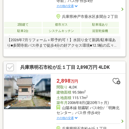
寺前」バス停 停歩4分
その他の交通
兵庫県神戸市垂水区多聞台２丁目
2階建て
都市ガス
駐車場あり
駐車2台
システムキッチン
浴室乾燥機
【2026年7月リフォーム＋即予約可！】水回り全て新調/駐車場あ
り■多聞寺前バス停まで徒歩4分の好アクセス環境■12.5帖の広々
LDKでゆったり生活■第一種低層住居専用地域の閑静な住宅街
兵庫県明石市松が丘１丁目 2,898万円 4LDK
2,898
万円
間取り
4LDK
2
建物面積
95.58m
2
土地面積
115.17m
築年月
2006年8月(築20年1ヶ月)
山陽本線 朝霧駅 バス8分/「明舞北
センター」バス停 停歩4分
その他の交通
兵庫県明石市松が丘１丁目