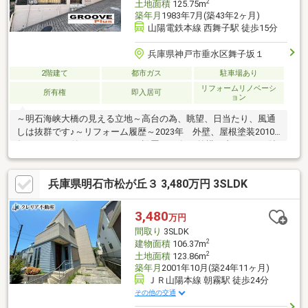
2
土地面積
125.75m
築年月
1983年7月(築43年2ヶ月)
山陽電鉄本線 西舞子駅 徒歩15分
兵庫県神戸市垂水区舞子坂１
2階建て
都市ガス
駐車場あり
リフォームリノベーシ
所有権
即入居可
ョン
～明石海峡大橋の見える立地～高台の為、眺望、日当たり、風通
しは抜群です♪～リフォーム履歴～2023年 外壁、屋根塗装2010
年 モニター付きインターホン設置2006年 外構工事、クロス貼
替、フローリング貼替、キッチン交換、浴室交換、浴室タイル貼
替、洗面台交換、トイレ交換、玄関ドア交換室内大変きれいにお
兵庫県明石市松が丘３ 3,480万円 3SLDK
使いです♪まだまだお住み頂けます♪月々4万8000円台でご購入も
可能です♪ネット予約、お電話でも内覧承っております。内覧希望
お待ちしております。お気軽にお問い合わせください。
3,480
万円
間取り
3SLDK
2
建物面積
106.37m
2
土地面積
123.86m
築年月
2001年10月(築24年11ヶ月)
ＪＲ山陽本線 朝霧駅 徒歩24分
その他の交通