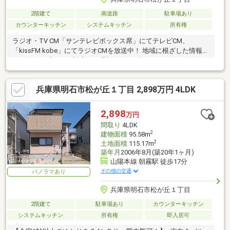
2階建て
南道路
駐車場あり
カウンターキッチン
システムキッチン
所有権
ラジオ・TV CM「サンテレビボックス席」にてテレビCM、
「kissFM kobe」にてラジオCMを放送中！ 地域に根ざした情報力
とスピード感のある対応で、理想の住まい探しをサポート致しま
す♪
兵庫県明石市松が丘１丁目 2,898万円 4LDK
2,898
万円
間取り
4LDK
2
建物面積
95.58m
2
土地面積
115.17m
築年月
2006年8月(築20年1ヶ月)
山陽本線 朝霧駅 徒歩17分
その他の交通
パノラマあり
兵庫県明石市松が丘１丁目
2階建て
駐車場あり
カウンターキッチン
システムキッチン
所有権
即入居可