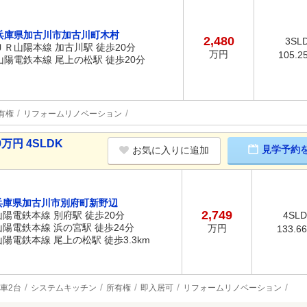
兵庫県加古川市加古川町木村
2,480
3SL
ＪＲ山陽本線 加古川駅 徒歩20分
万円
105.2
山陽電鉄本線 尾上の松駅 徒歩20分
有権
リフォームリノベーション
万円 4SLDK
見学予約
お気に入りに追加
兵庫県加古川市別府町新野辺
2,749
山陽電鉄本線 別府駅 徒歩20分
4SL
山陽電鉄本線 浜の宮駅 徒歩24分
万円
133.6
山陽電鉄本線 尾上の松駅 徒歩3.3km
車2台
システムキッチン
所有権
即入居可
リフォームリノベーション