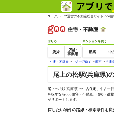
NTTグループ運営の不動産総合サイト goo
借りる
マンションを買う
店舗･
賃貸
新築
中
事業用
住宅・不動産
>
中古一戸建て
>
関西
>
兵庫
尾上の松駅(兵庫県)
尾上の松駅(兵庫県)の中古住宅、中古
を探すならgoo住宅・不動産。価格・建
がサポートします。
探したい物件の路線・検索条件を変