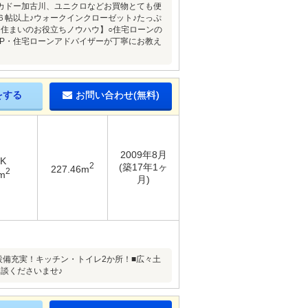
カドー加古川、ユニクロなどお買物とても便
６帖以上♪ウォークインクローゼット♪たっぷ
【住まいのお役立ちノウハウ】○住宅ローンの
FP・住宅ローンアドバイザーが丁寧にお教え
をする
お問い合わせ(無料)
2009年8月
DK
2
(築17年1ヶ
227.46m
2
m
月)
■設備充実！キッチン・トイレ2か所！■広々土
談くださいませ♪