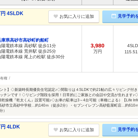
円 4SLDK
見学予約
お気に入りに追加
兵庫県高砂市高砂町釣船町
3,980
山陽電鉄本線 高砂駅 徒歩11分
4SL
山陽電鉄本線 荒井駅 徒歩25分
万円
115.5
山陽電鉄本線 尾上の松駅 徒歩30分
有権
ント】◇新築時長期優良住宅認定♪◇間取りは４SLDKで約21帖の広々リビング付
ッチンです！◇リビング階段を採用！日常的にご家族との会話や交流が生れます♪◇
乾燥機『乾太くん』設置可能♪◇お車の駐車は3～4台可能（車種による）【Life Info
高砂市立高砂中学校…約140ｍ（徒歩2分）・セブンイレブン高砂藍屋町店…約610
2分）
円 4LDK
見学予約
お気に入りに追加