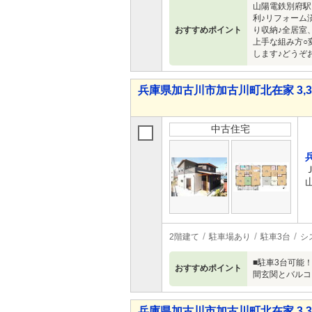
山陽電鉄別府駅
利♪リフォーム
おすすめポイント
り収納♪全居室
上手な組み方○
します♪どうぞ
兵庫県加古川市加古川町北在家 3,38
中古住宅
2階建て
駐車場あり
駐車3台
シ
■駐車3台可能
おすすめポイント
間玄関とバルコ
兵庫県加古川市加古川町北在家 3,38