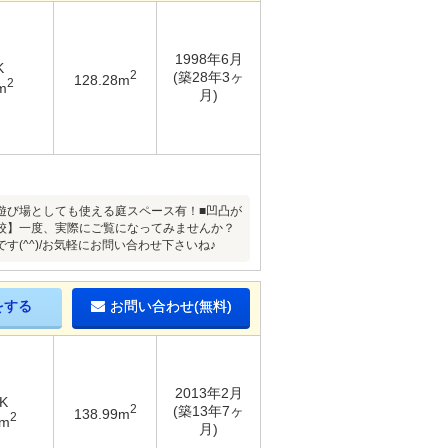
1998年6月
K
2
(築28年3ヶ
128.28m
2
m
月)
の遊び場としても使える庭スペース有！■凹凸が
校】一度、実際にご覧になってみませんか？
(^^)/お気軽にお問い合わせ下さいね♪
をする
お問い合わせ(無料)
2013年2月
K
2
(築13年7ヶ
138.99m
2
8m
月)