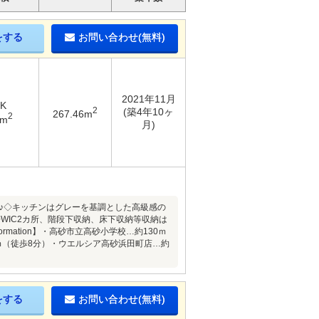
をする
お問い合わせ(無料)
2021年11月
DK
2
(築4年10ヶ
267.46m
2
1m
月)
き♪◇キッチンはグレーを基調とした高級感の
WIC2カ所、階段下収納、床下収納等収納は
rmation】・高砂市立高砂小学校…約130ｍ
ｍ（徒歩8分）・ウエルシア高砂浜田町店…約
をする
お問い合わせ(無料)