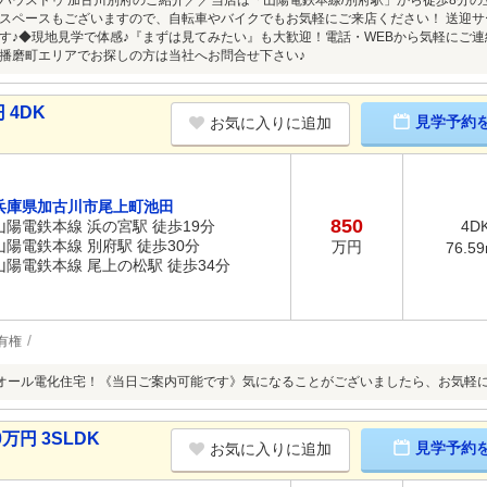
ハウスドゥ 加古川別府のご紹介／／当店は「山陽電鉄本線/別府駅」から徒歩8分の
スペースもございますので、自転車やバイクでもお気軽にご来店ください！ 送迎
す♪◆現地見学で体感♪『まずは見てみたい』も大歓迎！電話・WEBから気軽にご
播磨町エリアでお探しの方は当社へお問合せ下さい♪
 4DK
見学予約
お気に入りに追加
兵庫県加古川市尾上町池田
850
山陽電鉄本線 浜の宮駅 徒歩19分
4D
山陽電鉄本線 別府駅 徒歩30分
万円
76.5
山陽電鉄本線 尾上の松駅 徒歩34分
有権
オール電化住宅！《当日ご案内可能です》気になることがございましたら、お気軽
万円 3SLDK
見学予約
お気に入りに追加