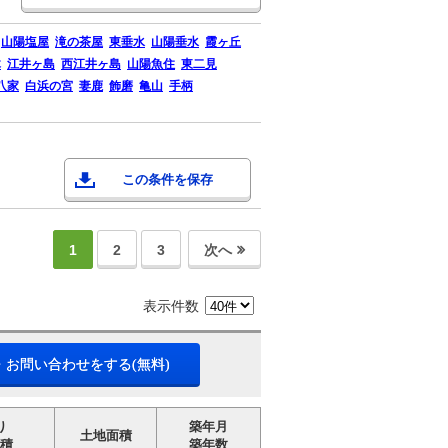
山陽塩屋
滝の茶屋
東垂水
山陽垂水
霞ヶ丘
木
江井ヶ島
西江井ヶ島
山陽魚住
東二見
八家
白浜の宮
妻鹿
飾磨
亀山
手柄
この条件を保存
1
2
3
次へ
表示件数
・お問い合わせをする(無料)
り
築年月
土地面積
積
築年数