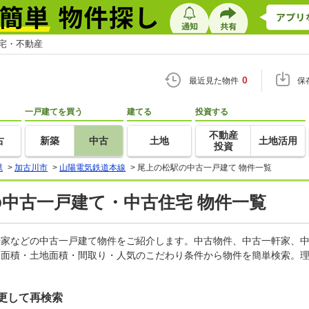
住宅・不動産
0
最近見た物件
保
一戸建てを買う
建てる
投資する
不動産
古
新築
中古
土地
土地活用
投資
県
>
加古川市
>
山陽電気鉄道本線
>
尾上の松駅の中古一戸建て 物件一覧
の中古一戸建て・中古住宅 物件一覧
一軒家などの中古一戸建て物件をご紹介します。中古物件、中古一軒家、
物面積・土地面積・間取り・人気のこだわり条件から物件を簡単検索。理
更して再検索