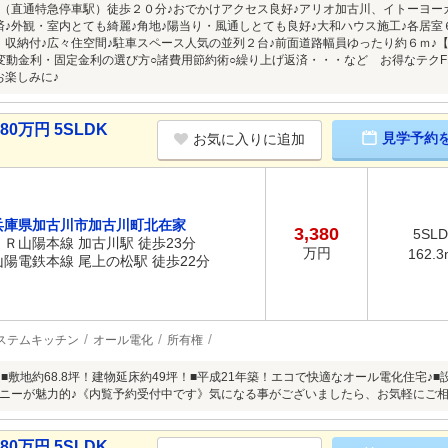
（直通特急停車駅）徒歩２０分♪おでかけアクセス良好♪アリオ加古川、イトーヨー
済♪外観・室内とても綺麗♪角地♪陽当り・風通しとても良好♪大和ハウス施工♪各居室
、収納付♪広々住空間♪駐車スペース人気の並列２台♪前面道路幅員ゆったり約６ｍ♪
変動金利・固定金利の選び方○諸費用節約術○繰り上げ返済・・・など お得なテク
お楽しみに♪
0万円 5SLDK
見学予約
お気に入りに追加
兵庫県加古川市加古川町北在家
3,380
5SL
ＪＲ山陽本線 加古川駅 徒歩23分
万円
162.3
山陽電鉄本線 尾上の松駅 徒歩22分
ステムキッチン
オール電化
所有権
！■敷地約68.8坪！建物延床約49坪！■平成21年築！エコで快適なオール電化住宅♪
ニーが魅力的♪《内覧予約受付中です》気になる事がございましたら、お気軽にご相
0万円 5SLDK