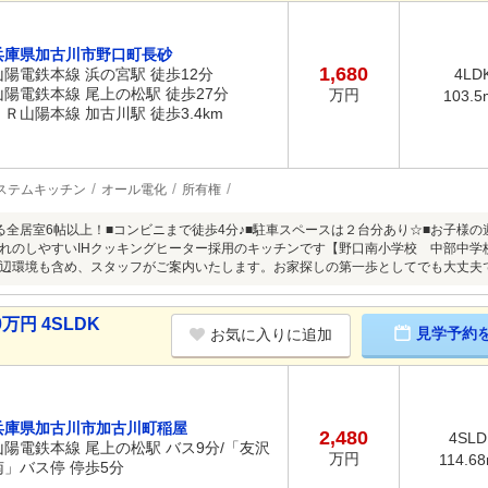
兵庫県加古川市野口町長砂
1,680
山陽電鉄本線 浜の宮駅 徒歩12分
4LD
山陽電鉄本線 尾上の松駅 徒歩27分
万円
103.5
ＪＲ山陽本線 加古川駅 徒歩3.4km
ステムキッチン
オール電化
所有権
る全居室6帖以上！■コンビニまで徒歩4分♪■駐車スペースは２台分あり☆■お子様
れのしやすいIHクッキングヒーター採用のキッチンです【野口南小学校 中部中学
辺環境も含め、スタッフがご案内いたします。お家探しの第一歩としてでも大丈夫です
万円 4SLDK
見学予約
お気に入りに追加
兵庫県加古川市加古川町稲屋
2,480
4SLD
山陽電鉄本線 尾上の松駅 バス9分/「友沢
万円
114.6
南」バス停 停歩5分