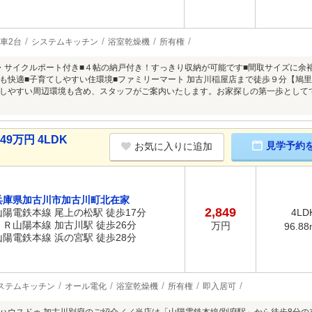
車2台
システムキッチン
浴室乾燥機
所有権
・サイクルポート付き■４帖の納戸付き！すっきり収納が可能です■間取サイズに余
も快適■子育てしやすい住環境■ファミリーマート 加古川稲屋店まで徒歩９分【鳩
しやすい周辺環境も含め、スタッフがご案内いたします。お家探しの第一歩としてでも
9万円 4LDK
見学予約
お気に入りに追加
兵庫県加古川市加古川町北在家
2,849
山陽電鉄本線 尾上の松駅 徒歩17分
4LD
ＪＲ山陽本線 加古川駅 徒歩26分
万円
96.88
山陽電鉄本線 浜の宮駅 徒歩28分
ステムキッチン
オール電化
浴室乾燥機
所有権
即入居可