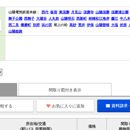
山陽電気鉄道本線：
西代
板宿
東須磨
月見山
須磨寺
山陽須磨
須磨浦公園
舞子公園
西舞子
大蔵谷
人丸前
山陽明石
西新町
林崎松江海岸
藤江
中八
西二見
播磨町
別府
浜の宮
尾上の松
高砂
荒井
伊保
山陽曽根
大塩
的形
山陽姫路
間取り図付き表示
お気に入りに追加
資料請求
所在地/交通
間取
価格
（駅/バス 所要時間）
建物面