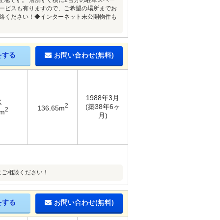
立地です。 店舗すぐ横に2台分の駐車スペー
サービスも有りますので、ご希望の場所までお
連絡ください！◆インターネット未公開物件も
をする
お問い合わせ(無料)
1988年3月
K
2
(築38年6ヶ
136.65m
2
9m
月)
にご相談ください！
をする
お問い合わせ(無料)