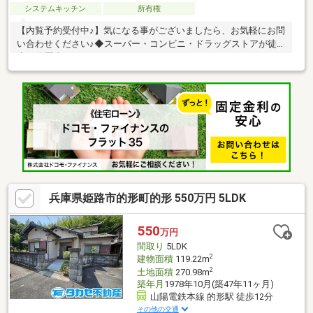
システムキッチン
所有権
【内覧予約受付中♪】気になる事がございましたら、お気軽にお問
い合わせください♪◆スーパー・コンビニ・ドラッグストアが徒
歩10分圏内♪
兵庫県姫路市的形町的形 550万円 5LDK
550
万円
間取り
5LDK
2
建物面積
119.22m
2
土地面積
270.98m
築年月
1978年10月(築47年11ヶ月)
山陽電鉄本線 的形駅 徒歩12分
その他の交通