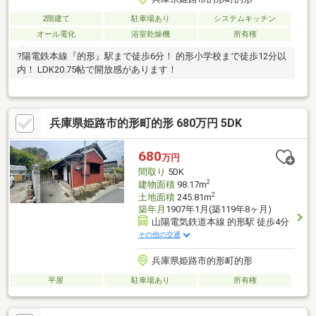
2階建て
駐車場あり
システムキッチン
オール電化
浴室乾燥機
所有権
?陽電鉄本線『的形』駅まで徒歩6分！ 的形小学校まで徒歩12分以
内！ LDK20.75帖で開放感があります！
兵庫県姫路市的形町的形 680万円 5DK
680
万円
間取り
5DK
2
建物面積
98.17m
2
土地面積
245.81m
築年月
1907年1月(築119年8ヶ月)
山陽電気鉄道本線 的形駅 徒歩4分
その他の交通
兵庫県姫路市的形町的形
平屋
駐車場あり
所有権