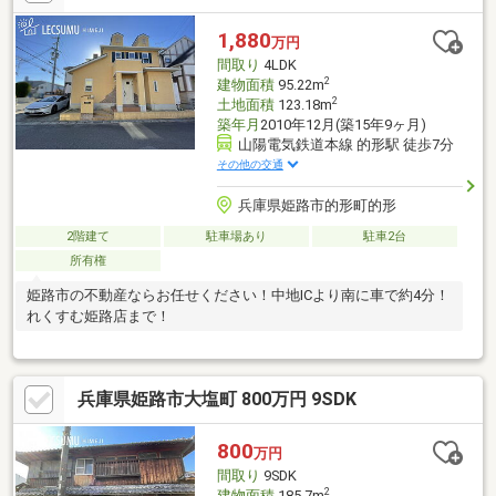
1,880
万円
間取り
4LDK
2
建物面積
95.22m
2
土地面積
123.18m
築年月
2010年12月(築15年9ヶ月)
山陽電気鉄道本線 的形駅 徒歩7分
その他の交通
兵庫県姫路市的形町的形
2階建て
駐車場あり
駐車2台
所有権
姫路市の不動産ならお任せください！中地ICより南に車で約4分！
れくすむ姫路店まで！
兵庫県姫路市大塩町 800万円 9SDK
800
万円
間取り
9SDK
2