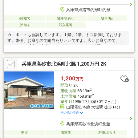
兵庫県姫路市的形町的形
2階建て
駐車場あり
駐車3台
所有権
即入居可
カ－ポ－トも新調しています。１階、2階、トユ新調しておりま
す。東側、お庭なので陽当たりいいですよ。広いお庭なので、バ
－ベキュ-も家族で出来るので、楽しいですね。綺麗なエアコン2
台あります。南側建物が無いのでプライバシ－も守れますね。ど
のお部屋も6帖以上ございます。ゆったりとした間取りで、広縁も
兵庫県高砂市北浜町北脇 1,200万円 2K
あります。どのお部屋も６帖以上ございますのでゆったりとした
空間が流れます。780万円（諸経費別途要）借入期間 20年 変
動金利0.675％月々34752円（ボーナス払い無し）物件のご案内、
1,200
万円
詳細は０１２０－７２２－５５５タカセ不動産姫路店までお気軽
間取り
2K
にお問合せ下さい♪
2
建物面積
68.19m
2
土地面積
468.81m
築年月
1996年7月(築30年2ヶ月)
山陽電鉄本線 大塩駅 徒歩14分
その他の交通
兵庫県高砂市北浜町北脇
平屋
南道路
駐車場あり