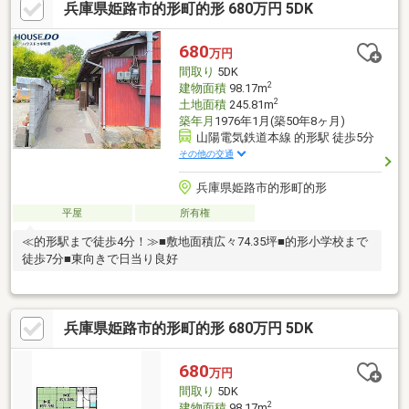
兵庫県姫路市的形町的形 680万円 5DK
680
万円
間取り
5DK
2
建物面積
98.17m
2
土地面積
245.81m
築年月
1976年1月(築50年8ヶ月)
山陽電気鉄道本線 的形駅 徒歩5分
その他の交通
兵庫県姫路市的形町的形
平屋
所有権
≪的形駅まで徒歩4分！≫■敷地面積広々74.35坪■的形小学校まで
徒歩7分■東向きで日当り良好
兵庫県姫路市的形町的形 680万円 5DK
680
万円
間取り
5DK
2
建物面積
98.17m