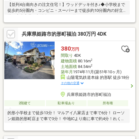
【並列4台南向きの注文住宅！】ウッドデッキ付き♪◆小学校まで
徒歩約5分圏内・コンビニ・スーパーまで徒歩約10分圏内の好立
地！◆大容量の収納有り！ロフトに納戸もございます
兵庫県姫路市的形町福泊 380万円 4DK
380
万円
間取り
4DK
2
建物面積
80.16m
2
土地面積
84.54m
築年月
1974年11月(築51年10ヶ月)
山陽電気鉄道本線 的形駅 徒歩18分
その他の交通
兵庫県姫路市的形町福泊
2階建て
駐車場あり
所有権
的形小学校まで徒歩13分！ マルアイ八家店まで車で6分！ ローソ
ン姫路的形町店まで車で3分！ 中地ICより南に車で約4分！れくす
む姫路店まで！