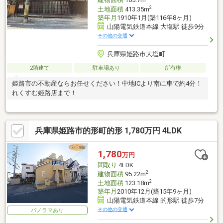
建物面積
185.7m
2
土地面積
413.35m
築年月
1910年1月(築116年8ヶ月)
山陽電気鉄道本線 大塩駅 徒歩9分
その他の交通
兵庫県姫路市大塩町
2階建て
駐車場あり
所有権
姫路市の不動産ならお任せください！中地ICより南に車で約4分！
れくすむ姫路店まで！
兵庫県姫路市的形町的形 1,780万円 4LDK
1,780
万円
間取り
4LDK
2
建物面積
95.22m
2
土地面積
123.18m
築年月
2010年12月(築15年9ヶ月)
山陽電気鉄道本線 的形駅 徒歩7分
その他の交通
パノラマあり