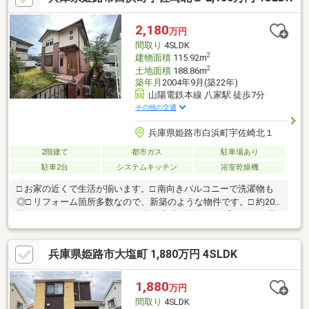
2,180
万円
間取り
4SLDK
2
建物面積
115.92m
2
土地面積
188.86m
築年月
2004年9月(築22年)
山陽電鉄本線 八家駅 徒歩7分
その他の交通
兵庫県姫路市白浜町宇佐崎北１
2階建て
都市ガス
駐車場あり
駐車2台
システムキッチン
浴室乾燥機
□ お家の近くで生活が揃います。□ 南向きバルコニーで洗濯物も
◎□ リフォーム箇所多数なので、新築のような物件です。□ 約20
帖のリビングでゆとりのある日常が実現可能です！「ちょっと見
てみたい」そんなお気持でも大歓迎です。ご内覧、ご相談はお気
軽にお問合せ下さい！■建築士が物件案内＆専門的アドバイス付
兵庫県姫路市大塩町 1,880万円 4SLDK
き！建築士と一緒に中古物件を見学できるので、その場で不安や
疑問を解消できます。さらに、物件の状態をしっかりチェックす
る『ホームインスペクション（建物状況調査）』も実施。安心し
1,880
万円
てスムーズに中古物件を購入できます！※詳しくは関連リンクを
間取り
4SLDK
ご覧ください。