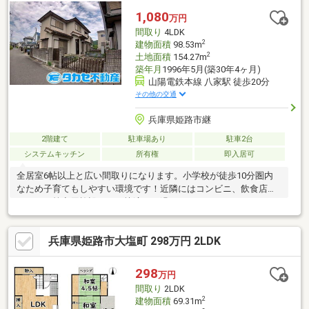
1,080
万円
間取り
4LDK
2
建物面積
98.53m
2
土地面積
154.27m
築年月
1996年5月(築30年4ヶ月)
山陽電鉄本線 八家駅 徒歩20分
その他の交通
兵庫県姫路市継
2階建て
駐車場あり
駐車2台
システムキッチン
所有権
即入居可
全居室6帖以上と広い間取りになります。小学校が徒歩10分圏内
なため子育てもしやすい環境です！近隣にはコンビニ、飲食店、
スーパー等商用施設もあり快適にお過ごしできます！
兵庫県姫路市大塩町 298万円 2LDK
298
万円
間取り
2LDK
2
建物面積
69.31m