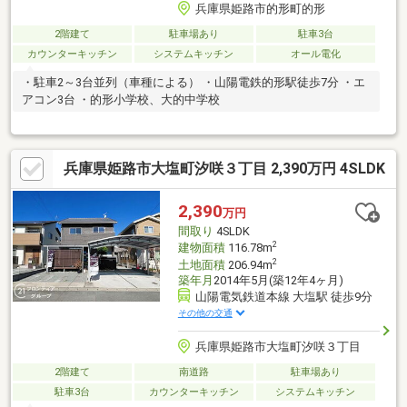
兵庫県姫路市的形町的形
2階建て
駐車場あり
駐車3台
カウンターキッチン
システムキッチン
オール電化
・駐車2～3台並列（車種による） ・山陽電鉄的形駅徒歩7分 ・エ
アコン3台 ・的形小学校、大的中学校
兵庫県姫路市大塩町汐咲３丁目 2,390万円 4SLDK
2,390
万円
間取り
4SLDK
2
建物面積
116.78m
2
土地面積
206.94m
築年月
2014年5月(築12年4ヶ月)
山陽電気鉄道本線 大塩駅 徒歩9分
その他の交通
兵庫県姫路市大塩町汐咲３丁目
2階建て
南道路
駐車場あり
駐車3台
カウンターキッチン
システムキッチン