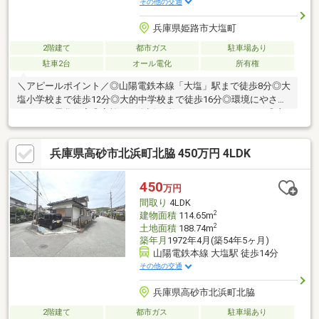
その他の交通
兵庫県姫路市大塩町
2階建て
都市ガス
駐車場あり
駐車2台
オール電化
所有権
＼アピールポイント／◎山陽電鉄本線「大塩」駅まで徒歩8分◎大
塩小学校まで徒歩12分◎大的中学校まで徒歩16分◎環境にやさし
いオール電化住宅◎家族との会話が弾むカウンターキッチン◎衣
類をまとめて収納できるWIC■ハウスドゥ中地南は、家を「売りた
い」「買いたい」というお客様へ、豊富で鮮度の高い情報を迅速
兵庫県高砂市北浜町北脇 450万円 4LDK
にお届けします。ローン返済計画や家計の見直し相談も可能です
ので、ぜひご相談ください！
450
万円
間取り
4LDK
2
建物面積
114.65m
2
土地面積
188.74m
築年月
1972年4月(築54年5ヶ月)
山陽電鉄本線 大塩駅 徒歩14分
その他の交通
兵庫県高砂市北浜町北脇
2階建て
都市ガス
駐車場あり