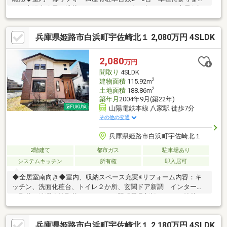
す 太陽光発電が搭載されていますが10年を超えるため売電保証
はございません。クロス一部貼替♪ここを少し手直ししたい、とに
かく綺麗にしたい、リフォームのご相談もお気軽にお申し付けく
兵庫県姫路市白浜町宇佐崎北１ 2,080万円 4SLDK
ださい。ご要望に合わせたご提案をさせていただきます。
2,080
万円
間取り
4SLDK
2
建物面積
115.92m
2
土地面積
188.86m
築年月
2004年9月(築22年)
山陽電鉄本線 八家駅 徒歩7分
その他の交通
兵庫県姫路市白浜町宇佐崎北１
2階建て
都市ガス
駐車場あり
システムキッチン
所有権
即入居可
◆全居室南向き◆室内、収納スペース充実※リフォーム内容：キ
ッチン、洗面化粧台、トイレ２か所、玄関ドア新調 インターホ
ン取替 洗濯水栓取替 シーリング照明器具新設 クロス貼替
襖貼替 フロアタイル（LDK 廊下） 畳表替 CF(トイレ２か
所、洗面所） ハウスクリーニング等 境界標による境界非明
兵庫県姫路市白浜町宇佐崎北１ 2,180万円 4SLDK
示