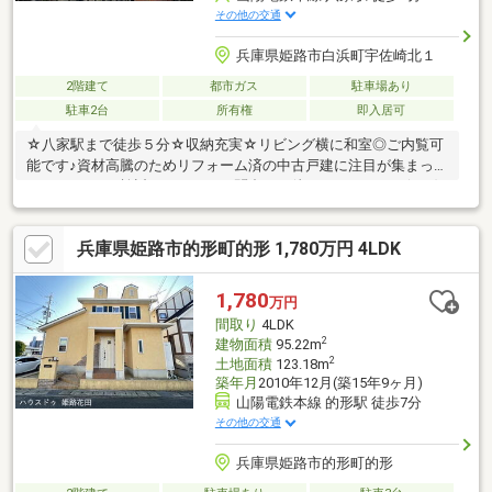
その他の交通
兵庫県姫路市白浜町宇佐崎北１
2階建て
都市ガス
駐車場あり
駐車2台
所有権
即入居可
☆八家駅まで徒歩５分☆収納充実☆リビング横に和室◎ご内覧可
能です♪資材高騰のためリフォーム済の中古戸建に注目が集まって
います♪ぜひご検討下さい！！お問合せお待ちしております(^▽^)/
ハウスドゥ姫路花田 TEL 079-263-8520
兵庫県姫路市的形町的形 1,780万円 4LDK
1,780
万円
間取り
4LDK
2
建物面積
95.22m
2
土地面積
123.18m
築年月
2010年12月(築15年9ヶ月)
山陽電鉄本線 的形駅 徒歩7分
その他の交通
兵庫県姫路市的形町的形