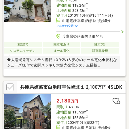
間取り
4LDK
2
建物面積
119.24m
2
土地面積
258.42m
築年月
2010年10月(築15年11ヶ月)
山陽電鉄本線 的形駅 徒歩5分
その他の交通
兵庫県姫路市的形町的形
2階建て
駐車場あり
駐車3台
システムキッチン
オール電化
浴室乾燥機
◆太陽光発電システム搭載（3.9KW)＆安心のオール電化◆便利な
シューズCL付で玄関スッキリ太陽光発電システム搭載
（3.9KW） ※駐車台数は車種による 土地面積209.42㎡に私道
（公衆用道路）49㎡が含まれています。室内の家具・調度品は売
買に含まれません。♪ここを少し手直ししたい、とにかく綺麗にし
兵庫県姫路市白浜町宇佐崎北１ 2,180万円 4SLDK
たい、リフォームのご相談もお気軽にお申し付けください。ご要
望に合わせたご提案をさせていただきます。
2,180
万円
間取り
4SLDK
2
建物面積
115.92m
2
土地面積
188.86m
築年月
2004年9月(築22年)
山陽電鉄本線 八家駅 徒歩5分