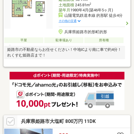
2
土地面積
245.81m
築年月
1980年4月(築46年5ヶ月)
山陽電気鉄道本線 的形駅 徒歩4分
その他の交通
兵庫県姫路市的形町的形
平屋
駐車場あり
所有権
姫路市の不動産ならお任せください！中地ICより南に車で約4分！
れくすむ姫路店まで！
兵庫県姫路市大塩町 800万円 11DK