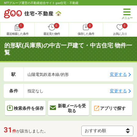
NTTグループ運営の不動産総合サイト goo住宅・不動産
1
0
0
0
最近検索した条件
最近見た物件
保存した条件
お気に入り
的形駅(兵庫県)の中古一戸建て・中古住宅 物件一
覧
駅
変更する
山陽電気鉄道本線/的形
条件
変更する
指定なし
新着メールを受
検索条件を保存
アプリで探す
取る
31
件
が該当しました。