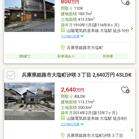
800
万円
間取り
11DK
2
建物面積
185.7m
2
土地面積
413.35m
築年月
1910年1月(築116年8ヶ月)
山陽電気鉄道本線 大塩駅 徒歩10分
その他の交通
兵庫県姫路市大塩町
2階建て
駐車場あり
所有権
兵庫県姫路市大塩町汐咲３丁目 2,640万円 4SLDK
2,640
万円
間取り
4SLDK
2
建物面積
113.21m
2
土地面積
200.2m
築年月
2014年2月(築12年7ヶ月)
山陽電気鉄道本線 大塩駅 徒歩8分
その他の交通
兵庫県姫路市大塩町汐咲３丁目