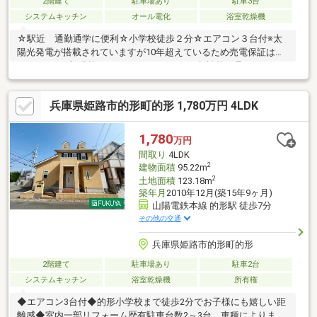
2階建て
駐車場あり
駐車3台
システムキッチン
オール電化
浴室乾燥機
☆駅近 通勤通学に便利☆小学校徒歩２分☆エアコン３台付※太
陽光発電が搭載されていますが10年超えているため売電保証はな
し※クロス一部張替ローンやリフォームのご相談等も承っており
ます♪お家を探しているけど何から始めたらいいかわからない…そ
んな時はぜひお気軽にお問合せ下さい！！理想の暮らしを叶える
兵庫県姫路市的形町的形 1,780万円 4LDK
プランをご提案いたします！！～ご内覧予約受付中～ネットから
でもお電話でもOK！！ご予約お待ちしております(^▽^)/ハウスド
ゥ姫路花田 TEL 079-263-8520
1,780
万円
間取り
4LDK
2
建物面積
95.22m
2
土地面積
123.18m
築年月
2010年12月(築15年9ヶ月)
山陽電鉄本線 的形駅 徒歩7分
その他の交通
兵庫県姫路市的形町的形
2階建て
駐車場あり
駐車2台
システムキッチン
浴室乾燥機
所有権
◆エアコン3台付◆的形小学校まで徒歩2分でお子様にも嬉しい距
離感◆室内一部リフォーム歴有駐車台数2～3台 車種によりま