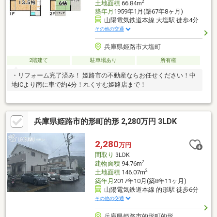
2
土地面積
66.84m
築年月
1959年1月(築67年8ヶ月)
山陽電気鉄道本線 大塩駅 徒歩4分
その他の交通
兵庫県姫路市大塩町
2階建て
駐車場あり
所有権
・リフォーム完了済み！ 姫路市の不動産ならお任せください！中
地ICより南に車で約4分！れくすむ姫路店まで！
兵庫県姫路市的形町的形 2,280万円 3LDK
2,280
万円
間取り
3LDK
2
建物面積
94.76m
2
土地面積
146.07m
築年月
2017年10月(築8年11ヶ月)
山陽電気鉄道本線 的形駅 徒歩6分
その他の交通
兵庫県姫路市的形町的形