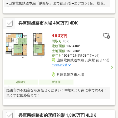
■山陽電気鉄道本線「的形駅」まで徒歩7分■エアコン3台、照明器
具付き
兵庫県姫路市木場 480万円 4DK
480
万円
間取り
4DK
2
建物面積
132.41m
2
土地面積
151.73m
築年月
1968年2月(築58年7ヶ月)
山陽電気鉄道本線 八家駅 徒歩16分
その他の交通
兵庫県姫路市木場
2階建て
所有権
姫路市の不動産ならお任せください！中地ICより南に車で約4分！
れくすむ姫路店まで！
兵庫県姫路市的形町的形 1,880万円 4LDK