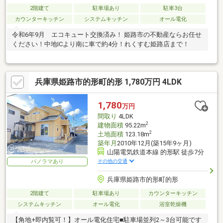
2階建て
駐車場あり
駐車3台
カウンターキッチン
システムキッチン
オール電化
令和6年9月 エコキュート交換済み！ 姫路市の不動産ならお任せ
ください！中地ICより南に車で約4分！れくすむ姫路店まで！
兵庫県姫路市的形町的形 1,780万円 4LDK
1,780
万円
間取り
4LDK
2
建物面積
95.22m
2
土地面積
123.18m
築年月
2010年12月(築15年9ヶ月)
山陽電気鉄道本線 的形駅 徒歩7分
その他の交通
パノラマあり
兵庫県姫路市的形町的形
2階建て
駐車場あり
カウンターキッチン
システムキッチン
オール電化
浴室乾燥機
【角地+即内覧可！】オール電化住宅■駐車場並列2～3台可能です