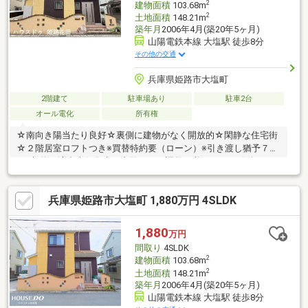
2
建物面積
103.68m
2
土地面積
148.21m
築年月
2006年4月(築20年5ヶ月)
山陽電鉄本線 大塩駅 徒歩8分
その他の交通
兵庫県姫路市大塩町
2階建て
駐車場あり
駐車2台
オール電化
所有権
☆南向き陽当たり良好☆裏側に建物がなく開放的☆閑静な住宅街
☆２階居室ロフトつき※買替特約要（ローン）※引き渡し猶予７日
要※契約不適合責任免責ご内覧は日程調整が必要です♪お気軽にお
問合せ下さい(^▽^)/ハウスドゥ姫路花田 TEL 079-263-8520
兵庫県姫路市大塩町 1,880万円 4SLDK
1,880
万円
間取り
4SLDK
2
建物面積
103.68m
2
土地面積
148.21m
築年月
2006年4月(築20年5ヶ月)
山陽電鉄本線 大塩駅 徒歩8分