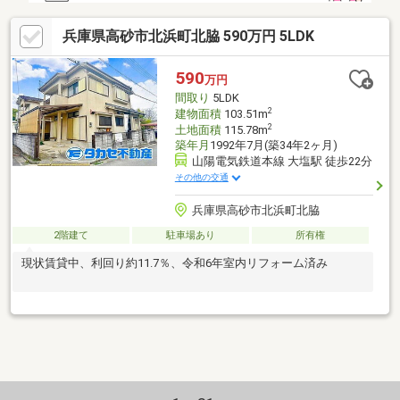
兵庫県高砂市北浜町北脇 590万円 5LDK
590
万円
間取り
5LDK
2
建物面積
103.51m
2
土地面積
115.78m
築年月
1992年7月(築34年2ヶ月)
山陽電気鉄道本線 大塩駅 徒歩22分
その他の交通
兵庫県高砂市北浜町北脇
2階建て
駐車場あり
所有権
現状賃貸中、利回り約11.7％、令和6年室内リフォーム済み