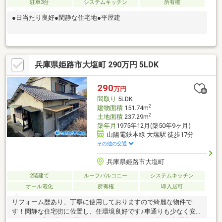
駐車3台
システムキッチン
所有権
●日当たり良好●閑静な住宅地●平屋建
兵庫県姫路市大塩町 290万円 5LDK
290
万円
間取り
5LDK
2
建物面積
151.74m
2
土地面積
237.29m
築年月
1975年12月(築50年9ヶ月)
山陽電鉄本線 大塩駅 徒歩17分
その他の交通
兵庫県姫路市大塩町
2階建て
ルーフバルコニー
システムキッチン
オール電化
所有権
即入居可
リフォーム歴あり、丁寧に使用しておりますので綺麗な物件で
す！閑静な住宅街に位置し、住環境良好です♪車通りも少なく安心
できます♪広い庭と納屋付の戸建です☆●日当たり良好●部屋数多