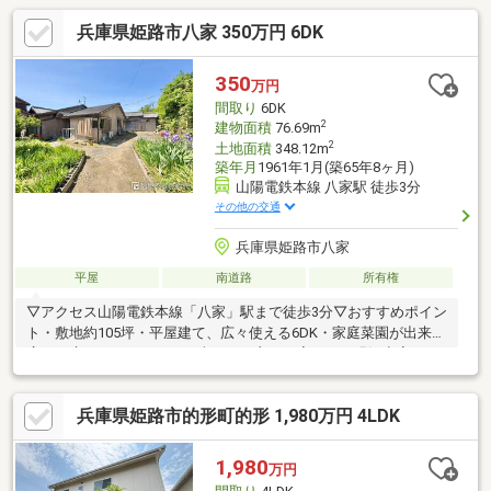
兵庫県姫路市八家 350万円 6DK
350
万円
間取り
6DK
2
建物面積
76.69m
2
土地面積
348.12m
築年月
1961年1月(築65年8ヶ月)
山陽電鉄本線 八家駅 徒歩3分
その他の交通
兵庫県姫路市八家
平屋
南道路
所有権
▽アクセス山陽電鉄本線「八家」駅まで徒歩3分▽おすすめポイン
ト・敷地約105坪・平屋建て、広々使える6DK・家庭菜園が出来る
広いお庭スペースあり・日当たりの良いお家です・現況空家・お
好きにリフォームして頂けます♪─── お住まい探しのお悩み、ご
不安をサポート。・物件の詳細は【0120-298-330(通話無料)】 ま
兵庫県姫路市的形町的形 1,980万円 4LDK
で お気軽にお問い合わせください！
1,980
万円