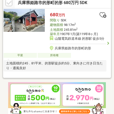
兵庫県姫路市的形町的形 680万円 5DK
680
万円
間取り
5DK
2
建物面積
98.17m
2
土地面積
245.81m
築年月
1907年1月(築119年8ヶ月)
山陽電気鉄道本線 的形駅 徒歩5分
兵庫県姫路市的形町的形
平屋
所有権
土地面積約245．81平米、的形駅徒歩約5分、東向きに付き日当た
り・通風良好