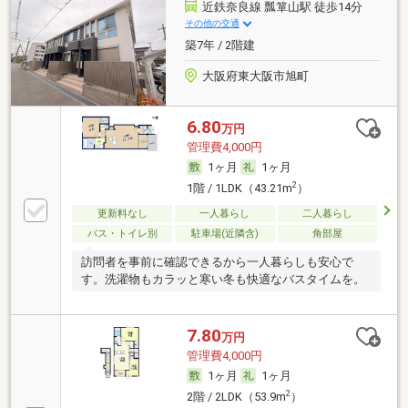
近鉄奈良線 瓢箪山駅 徒歩14分
その他の交通
築7年 / 2階建
大阪府東大阪市旭町
6.80
万円
管理費4,000円
1ヶ月
1ヶ月
2
1階 / 1LDK（43.21m
）
更新料なし
一人暮らし
二人暮らし
バス・トイレ別
駐車場(近隣含)
角部屋
訪問者を事前に確認できるから一人暮らしも安心で
す。洗濯物もカラッと寒い冬も快適なバスタイムを。
7.80
万円
管理費4,000円
1ヶ月
1ヶ月
2
2階 / 2LDK（53.9m
）