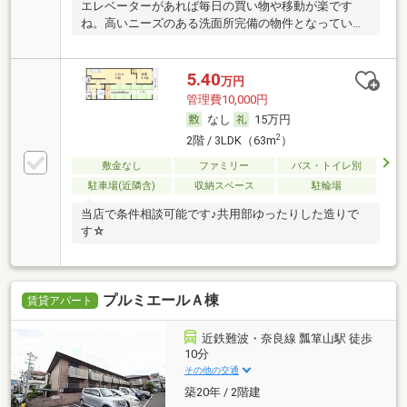
エレベーターがあれば毎日の買い物や移動が楽です
ね。高いニーズのある洗面所完備の物件となっていま
す。
5.40
万円
管理費10,000円
なし
15万円
2
2階 / 3LDK（63m
）
敷金なし
ファミリー
バス・トイレ別
駐車場(近隣含)
収納スペース
駐輪場
当店で条件相談可能です♪共用部ゆったりした造りで
す☆
プルミエールＡ棟
賃貸アパート
近鉄難波・奈良線 瓢箪山駅 徒歩
10分
その他の交通
築20年 / 2階建