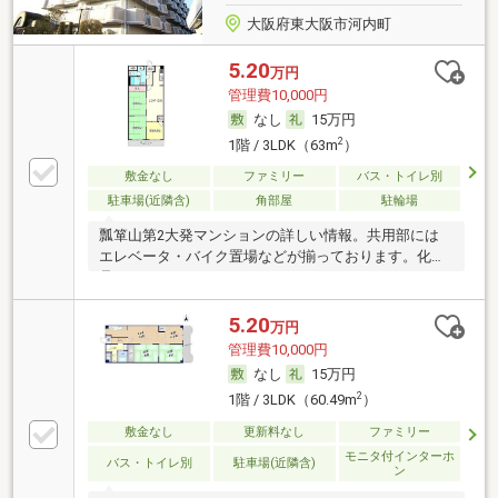
大阪府東大阪市河内町
5.20
万円
管理費10,000円
なし
15万円
2
1階 / 3LDK（63m
）
敷金なし
ファミリー
バス・トイレ別
駐車場(近隣含)
角部屋
駐輪場
瓢箪山第2大発マンションの詳しい情報。共用部には
エレベータ・バイク置場などが揃っております。化粧
品
5.20
万円
管理費10,000円
なし
15万円
2
1階 / 3LDK（60.49m
）
敷金なし
更新料なし
ファミリー
モニタ付インターホ
バス・トイレ別
駐車場(近隣含)
ン