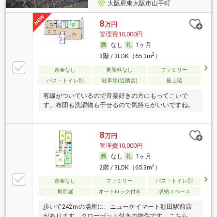
大阪府東大阪市山手町
8
万円
管理費10,000円
なし
1ヶ月
2
3階 / 3LDK（65.3m
）
敷金なし
更新料なし
ファミリー
バス・トイレ別
駐車場(近隣含)
最上階
有線がついているので音楽好きの方にもってこいで
す。布団も洗濯物も干せるので気持ちがいいですね。
8
万円
管理費10,000円
なし
1ヶ月
2
2階 / 3LDK（65.3m
）
敷金なし
ファミリー
バス・トイレ別
角部屋
オートロック付き
収納スペース
歩いて242ｍの場所に、ニューケイマート額田駅前店
があります。クローゼット付きの物件です。こちらの