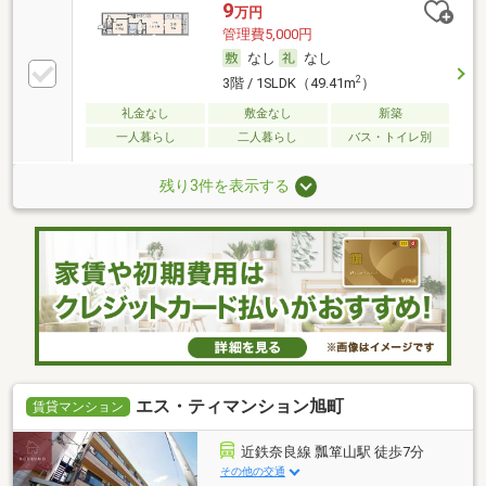
9
万円
管理費5,000円
なし
なし
2
3階 / 1SLDK（49.41m
）
礼金なし
敷金なし
新築
一人暮らし
二人暮らし
バス・トイレ別
残り3件を表示する
エス・ティマンション旭町
賃貸マンション
近鉄奈良線 瓢箪山駅 徒歩7分
その他の交通