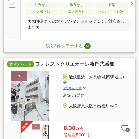
礼金なし
敷金なし
新築
一人暮らし
二人暮らし
バス・トイレ別
★物件最寄りの弊社アパマンショップにてご対応致し
ます★
残り1件を表示する
フォレストクリエオーレ枚岡弐番館
賃貸アパート
近鉄難波・奈良線 枚岡駅 徒歩6
分
その他の交通
新築 / 3階建
大阪府東大阪市出雲井本町
8.30
万円
管理費5,000円