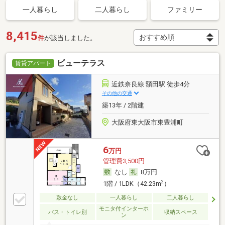
一人暮らし
二人暮らし
ファミリー
8,415
件
が該当しました。
ビューテラス
賃貸アパート
近鉄奈良線 額田駅 徒歩4分
その他の交通
築13年 / 2階建
大阪府東大阪市東豊浦町
6
万円
管理費3,500円
なし
8万円
2
1階 / 1LDK（42.23m
）
敷金なし
一人暮らし
二人暮らし
モニタ付インターホ
バス・トイレ別
収納スペース
ン