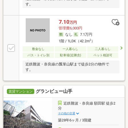
す。
7.10
万円
管理費6,000円
なし
7.1万円
2
1階 / 1LDK（42.2m
）
敷金なし
一人暮らし
二人暮らし
バス・トイレ別
駐車場(近隣含)
ペット相談可
近鉄難波・奈良線の瓢箪山駅まで徒歩2分の物件で
す。
グランビュー山手
賃貸マンション
近鉄難波・奈良線 額田駅 徒歩2
分
その他の交通
築28年6ヶ月 / 3階建