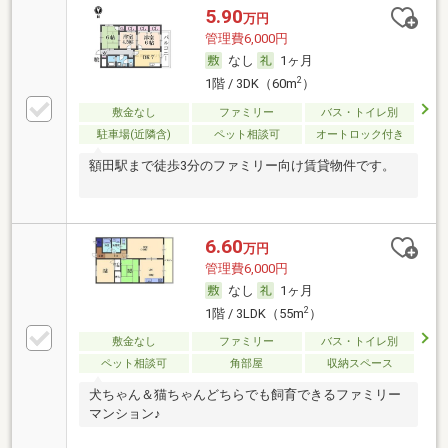
5.90
万円
管理費6,000円
なし
1ヶ月
2
1階 / 3DK（60m
）
敷金なし
ファミリー
バス・トイレ別
駐車場(近隣含)
ペット相談可
オートロック付き
額田駅まで徒歩3分のファミリー向け賃貸物件です。
6.60
万円
管理費6,000円
なし
1ヶ月
2
1階 / 3LDK（55m
）
敷金なし
ファミリー
バス・トイレ別
ペット相談可
角部屋
収納スペース
犬ちゃん＆猫ちゃんどちらでも飼育できるファミリー
マンション♪