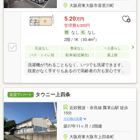
大阪府東大阪市喜里川町
5.20
万円
管理費4,000円
なし
なし
2
2階 / 1K（30.4m
）
礼金なし
敷金なし
一人暮らし
バス・トイレ別
駐車場(近隣含)
最上階
洗濯機が汚れることもなく、いつでも洗濯できます。
段差がなく手すりもあるので高齢者の方も安心です
ね。
タウニー上四条
賃貸アパート
近鉄難波・奈良線 瓢箪山駅 徒歩
15分
その他の交通
築37年11ヶ月 / 2階建
大阪府東大阪市上四条町