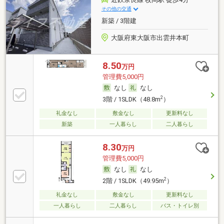
その他の交通
新築 / 3階建
大阪府東大阪市出雲井本町
8.50
万円
管理費5,000円
なし
なし
2
3階 / 1SLDK（48.8m
）
礼金なし
敷金なし
更新料なし
新築
一人暮らし
二人暮らし
8.30
万円
管理費5,000円
なし
なし
2
2階 / 1SLDK（49.95m
）
礼金なし
敷金なし
更新料なし
一人暮らし
二人暮らし
バス・トイレ別