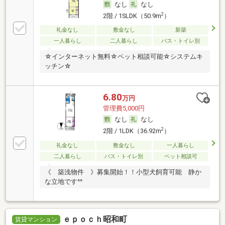
なし
なし
2
2階 / 1SLDK（50.9m
）
礼金なし
敷金なし
新築
一人暮らし
二人暮らし
バス・トイレ別
☆インターネット無料☆ペット相談可能☆システムキ
ッチン☆
6.80
万円
管理費5,000円
なし
なし
2
2階 / 1LDK（36.92m
）
礼金なし
敷金なし
一人暮らし
二人暮らし
バス・トイレ別
ペット相談可
《 築浅物件 》募集開始！！小型犬飼育可能 静か
な立地です^^
ｅｐｏｃｈ昭和町
賃貸マンション