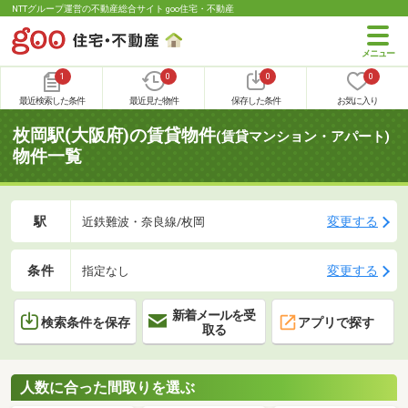
NTTグループ運営の不動産総合サイト goo住宅・不動産
1
0
0
0
最近検索した条件
最近見た物件
保存した条件
お気に入り
枚岡駅(大阪府)の賃貸物件
(賃貸マンション・アパート)
物件一覧
駅
変更する
近鉄難波・奈良線/枚岡
条件
変更する
指定なし
新着メールを受
検索条件を保存
アプリで探す
取る
人数に合った間取りを選ぶ