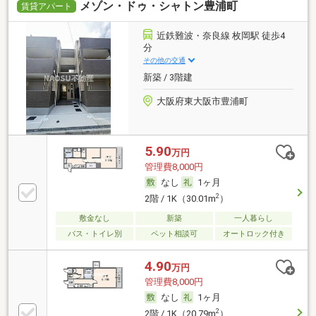
メゾン・ドゥ・シャトン豊浦町
燥機など充実した設備を備え付けています。宅配業者
賃貸アパート
が不審者かもしれないという不安がある方でも宅配ボ
ックスがあるので、接触することがなくなり安心して
近鉄難波・奈良線 枚岡駅 徒歩4
荷物を受け取ることができます。来客時にはTVインタ
分
ーホンで訪問者の顔を確認することができます。駐車
その他の交通
場まで100mの物件、いかがでしょうか。こちらの物件
新築 / 3階建
はアパートです。お引越しは荷物が多くて大変です
が、照明付きなら荷物が減ります。こちらの物件は現
大阪府東大阪市豊浦町
在空家です。3口コンロ付きの物件は短い時間で一気
に料理ができるので、週末にまとめて作り置きをする
人にもおすすめです。
5.90
万円
管理費8,000円
なし
1ヶ月
2
2階 / 1K（30.01m
）
敷金なし
新築
一人暮らし
バス・トイレ別
ペット相談可
オートロック付き
4.90
万円
管理費8,000円
なし
1ヶ月
2
2階 / 1K（20.79m
）