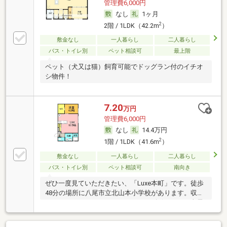
管理費6,000円
なし
1ヶ月
2
2階 / 1LDK（42.2m
）
敷金なし
一人暮らし
二人暮らし
バス・トイレ別
ペット相談可
最上階
ペット（犬又は猫）飼育可能でドッグラン付のイチオ
シ物件！
7.20
万円
管理費6,000円
なし
14.4万円
2
1階 / 1LDK（41.6m
）
敷金なし
一人暮らし
二人暮らし
バス・トイレ別
ペット相談可
南向き
ぜひ一度見ていただきたい、「Luxe本町」です。徒歩
48分の場所に八尾市立北山本小学校があります。収納
はウォークインクロゼット・シューズボックス・全居
室収納などが備え付けられているので、衣類や日用品
の収納に重宝します。室内設備は洗面化粧台・浴室乾