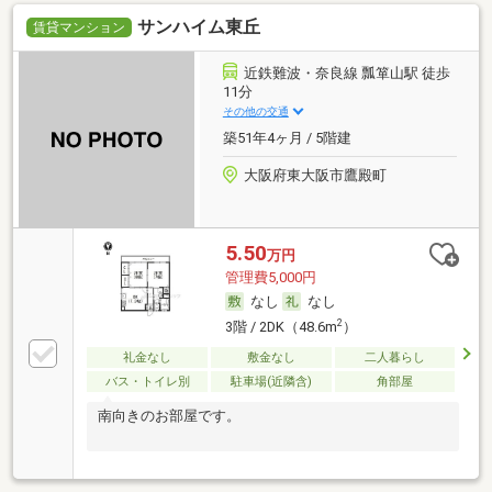
サンハイム東丘
賃貸マンション
近鉄難波・奈良線 瓢箪山駅 徒歩
11分
その他の交通
築51年4ヶ月 / 5階建
大阪府東大阪市鷹殿町
5.50
万円
管理費5,000円
なし
なし
2
3階 / 2DK（48.6m
）
礼金なし
敷金なし
二人暮らし
バス・トイレ別
駐車場(近隣含)
角部屋
南向きのお部屋です。