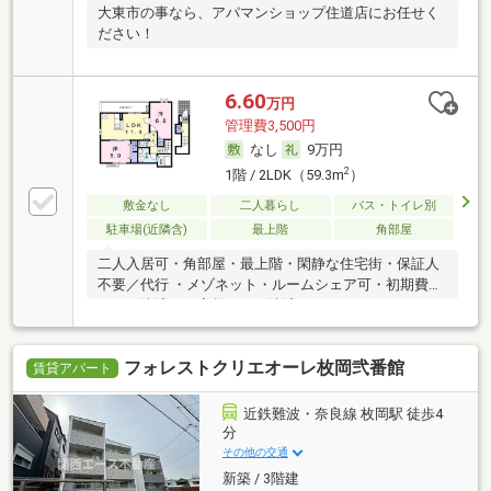
大東市の事なら、アパマンショップ住道店にお任せく
ださい！
6.60
万円
管理費3,500円
なし
9万円
2
1階 / 2LDK（59.3m
）
敷金なし
二人暮らし
バス・トイレ別
駐車場(近隣含)
最上階
角部屋
二人入居可・角部屋・最上階・閑静な住宅街・保証人
不要／代行 ・メゾネット・ルームシェア可・初期費用
カード決済可・家賃カード決済可
フォレストクリエオーレ枚岡弐番館
賃貸アパート
近鉄難波・奈良線 枚岡駅 徒歩4
分
その他の交通
新築 / 3階建