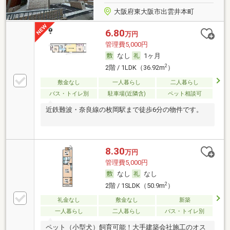
大阪府東大阪市出雲井本町
6.80
万円
管理費5,000円
なし
1ヶ月
2
2階 / 1LDK（36.92m
）
敷金なし
一人暮らし
二人暮らし
バス・トイレ別
駐車場(近隣含)
ペット相談可
近鉄難波・奈良線の枚岡駅まで徒歩6分の物件です。
8.30
万円
管理費5,000円
なし
なし
2
2階 / 1SLDK（50.9m
）
礼金なし
敷金なし
新築
一人暮らし
二人暮らし
バス・トイレ別
ペット（小型犬）飼育可能！大手建築会社施工のオス