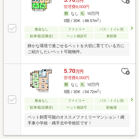
万円
管理費8,000円
なし
10万円
2
3階 / 3DK（48.57m
）
敷金なし
ファミリー
バス・トイレ別
駐車場(近隣含)
ペット相談可
角部屋
静かな環境で過ごせるペットを大切に育てている方に
ご紹介したいペット可能物件。
5.70
万円
管理費8,000円
なし
10万円
2
5階 / 3DK（54.72m
）
敷金なし
ファミリー
バス・トイレ別
駐車場(近隣含)
ペット相談可
駐輪場
ペット飼育可能のオススメファミリーマンション！縄
手東小学校・縄手北中学校区です！