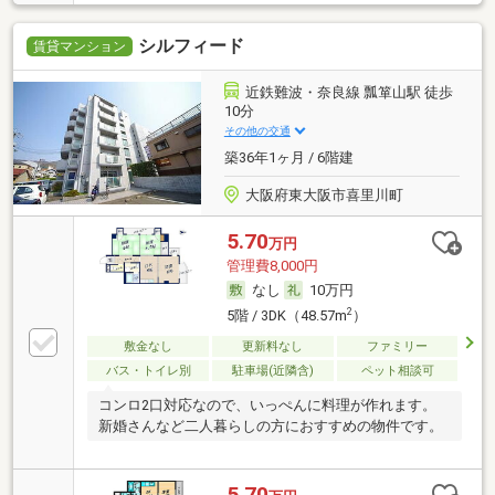
シルフィード
賃貸マンション
近鉄難波・奈良線 瓢箪山駅 徒歩
10分
その他の交通
築36年1ヶ月 / 6階建
大阪府東大阪市喜里川町
5.70
万円
管理費8,000円
なし
10万円
2
5階 / 3DK（48.57m
）
敷金なし
更新料なし
ファミリー
バス・トイレ別
駐車場(近隣含)
ペット相談可
コンロ2口対応なので、いっぺんに料理が作れます。
新婚さんなど二人暮らしの方におすすめの物件です。
5.70