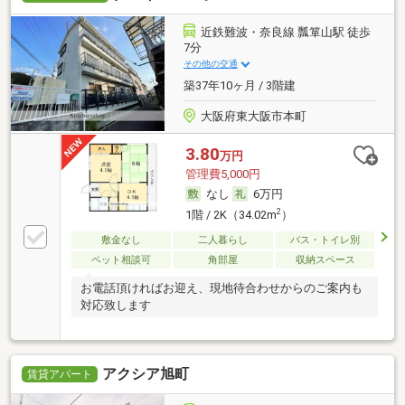
近鉄難波・奈良線 瓢箪山駅 徒歩
7分
その他の交通
築37年10ヶ月 / 3階建
大阪府東大阪市本町
3.80
万円
管理費5,000円
なし
6万円
2
1階 / 2K（34.02m
）
敷金なし
二人暮らし
バス・トイレ別
ペット相談可
角部屋
収納スペース
お電話頂ければお迎え、現地待合わせからのご案内も
対応致します
アクシア旭町
賃貸アパート