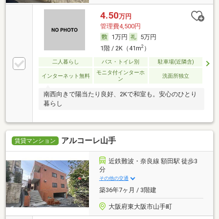
4.50
万円
管理費4,500円
1万円
5万円
2
1階 / 2K（41m
）
二人暮らし
バス・トイレ別
駐車場(近隣含)
モニタ付インターホ
インターネット無料
洗面所独立
ン
南西向きで陽当たり良好、2Kで和室も。安心のひとり
暮らし
アルコーレ山手
賃貸マンション
近鉄難波・奈良線 額田駅 徒歩3
分
その他の交通
築36年7ヶ月 / 3階建
大阪府東大阪市山手町