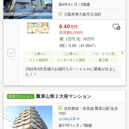
築4年4ヶ月 / 3階建
大阪府東大阪市立花町
8.40
万円
管理費6,000円
2万円
10万円
2
3階 / 1LDK（41.95m
）
一人暮らし
二人暮らし
バス・トイレ別
ペット相談可
インターネット無料
最上階
2022年5月完成のお値打ちＤ−ｒｏｏｍに募集が出まし
た！！
瓢箪山第２大発マンション
賃貸マンション
近鉄難波・奈良線 瓢箪山駅 徒歩
10分
その他の交通
築37年1ヶ月 / 7階建