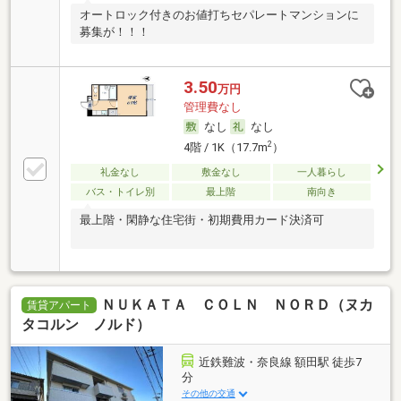
オートロック付きのお値打ちセパレートマンションに
募集が！！！
3.50
万円
管理費なし
なし
なし
2
4階 / 1K（17.7m
）
礼金なし
敷金なし
一人暮らし
バス・トイレ別
最上階
南向き
最上階・閑静な住宅街・初期費用カード決済可
ＮＵＫＡＴＡ ＣＯＬＮ ＮＯＲＤ（ヌカ
賃貸アパート
タコルン ノルド）
近鉄難波・奈良線 額田駅 徒歩7
分
その他の交通