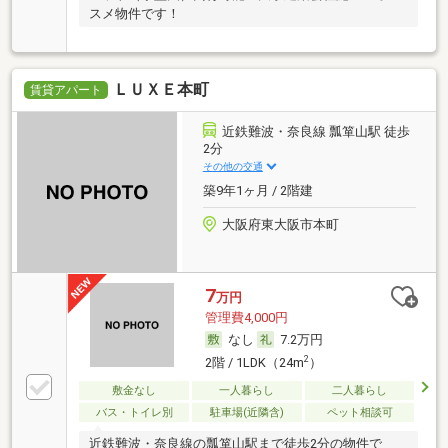
スメ物件です！
ＬＵＸＥ本町
賃貸アパート
近鉄難波・奈良線 瓢箪山駅 徒歩
2分
その他の交通
築9年1ヶ月 / 2階建
大阪府東大阪市本町
7
万円
管理費4,000円
なし
7.2万円
2
2階 / 1LDK（24m
）
敷金なし
一人暮らし
二人暮らし
バス・トイレ別
駐車場(近隣含)
ペット相談可
近鉄難波・奈良線の瓢箪山駅まで徒歩2分の物件で