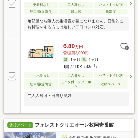
更新料なし
二人暮らし
バス・トイレ別
駐車場(近隣含)
最上階
角部屋
角部屋なら隣人の生活音が気になりません。日常的に
お料理をする方には嬉しい二口コンロ対応。
6.80
万円
管理費3,000円
1ヶ月
1ヶ月
2
1階 / 1LDK（43m
）
一人暮らし
二人暮らし
バス・トイレ別
モニタ付インターホ
駐車場(近隣含)
収納スペース
ン
二人入居可・日当り良好
フォレストクリエオーレ枚岡壱番館
賃貸アパート
近鉄奈良線 枚岡駅 徒歩4分