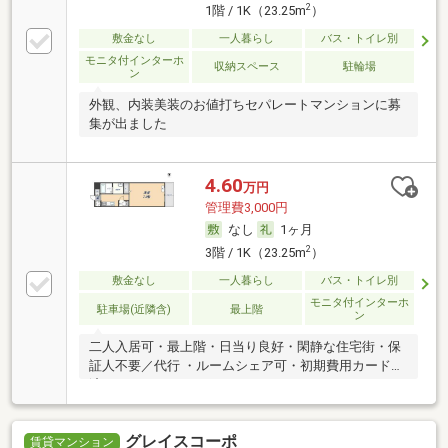
2
1階 / 1K（23.25m
）
敷金なし
一人暮らし
バス・トイレ別
モニタ付インターホ
収納スペース
駐輪場
ン
外観、内装美装のお値打ちセパレートマンションに募
集が出ました
4.60
万円
管理費3,000円
なし
1ヶ月
2
3階 / 1K（23.25m
）
敷金なし
一人暮らし
バス・トイレ別
モニタ付インターホ
駐車場(近隣含)
最上階
ン
二人入居可・最上階・日当り良好・閑静な住宅街・保
証人不要／代行 ・ルームシェア可・初期費用カード決
済可
グレイスコーポ
賃貸マンション