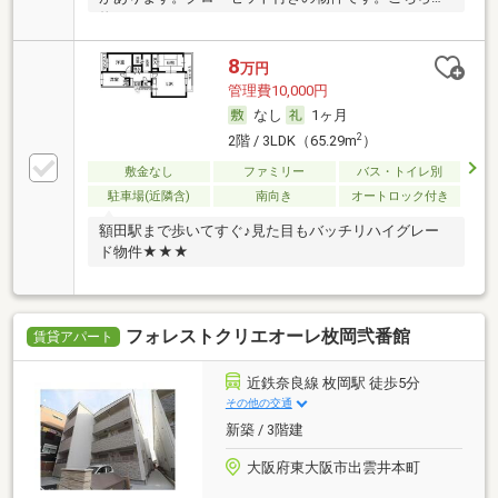
物
8
万円
管理費10,000円
なし
1ヶ月
2
2階 / 3LDK（65.29m
）
敷金なし
ファミリー
バス・トイレ別
駐車場(近隣含)
南向き
オートロック付き
額田駅まで歩いてすぐ♪見た目もバッチリハイグレー
ド物件★★★
フォレストクリエオーレ枚岡弐番館
賃貸アパート
近鉄奈良線 枚岡駅 徒歩5分
その他の交通
新築 / 3階建
大阪府東大阪市出雲井本町