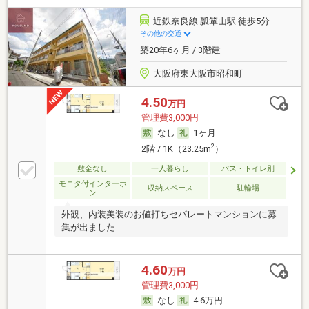
近鉄奈良線 瓢箪山駅 徒歩5分
その他の交通
築20年6ヶ月 / 3階建
大阪府東大阪市昭和町
4.50
万円
管理費3,000円
なし
1ヶ月
2
2階 / 1K（23.25m
）
敷金なし
一人暮らし
バス・トイレ別
モニタ付インターホ
収納スペース
駐輪場
ン
外観、内装美装のお値打ちセパレートマンションに募
集が出ました
4.60
万円
管理費3,000円
なし
4.6万円