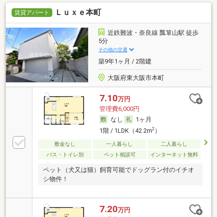
Ｌｕｘｅ本町
賃貸アパート
近鉄難波・奈良線 瓢箪山駅 徒歩
5分
その他の交通
築9年1ヶ月 / 2階建
大阪府東大阪市本町
7.10
万円
管理費6,000円
なし
1ヶ月
2
1階 / 1LDK（42.2m
）
敷金なし
一人暮らし
二人暮らし
バス・トイレ別
ペット相談可
インターネット無料
ペット（犬又は猫）飼育可能でドッグラン付のイチオ
シ物件！
7.20
万円