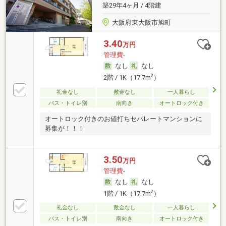
築29年4ヶ月 / 4階建
大阪府東大阪市旭町
3.40
万円
管理費-
なし
なし
2
2階 / 1K（17.7m
）
礼金なし
敷金なし
一人暮らし
バス・トイレ別
南向き
オートロック付き
オートロック付きのお値打ちセパレートマンションに
募集が！！！
3.50
万円
管理費-
なし
なし
2
1階 / 1K（17.7m
）
礼金なし
敷金なし
一人暮らし
バス・トイレ別
南向き
オートロック付き