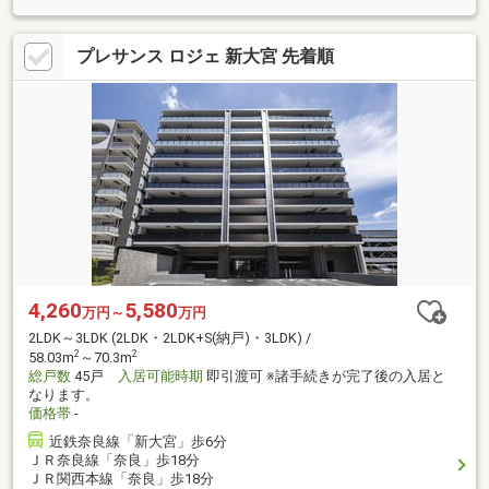
プレサンス ロジェ 新大宮 先着順
4,260
5,580
万円～
万円
2LDK～3LDK (2LDK・2LDK+S(納戸)・3LDK) /
2
2
58.03m
～70.3m
総戸数
45戸
入居可能時期
即引渡可 ※諸手続きが完了後の入居と
なります。
価格帯
-
近鉄奈良線「新大宮」歩6分
ＪＲ奈良線「奈良」歩18分
ＪＲ関西本線「奈良」歩18分