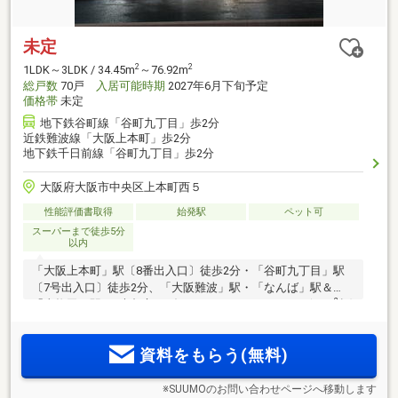
未定
2
2
1LDK～3LDK / 34.45m
～76.92m
総戸数
70戸
入居可能時期
2027年6月下旬予定
価格帯
未定
地下鉄谷町線「谷町九丁目」歩2分
近鉄難波線「大阪上本町」歩2分
地下鉄千日前線「谷町九丁目」歩2分
大阪府大阪市中央区上本町西５
性能評価書取得
始発駅
ペット可
スーパーまで徒歩5分
以内
「大阪上本町」駅〔8番出入口〕徒歩2分・「谷町九丁目」駅
〔7号出入口〕徒歩2分、「大阪難波」駅・「なんば」駅＆
2
「東梅田」駅の2大都心へダイレクトアクセス！1LDK(34m
超)
2
～3LDK(76m
超)(※3)・プライバシー性の高い角住戸率80％
(※4)。現代の感性と和の伝統を融合させた都市型デザインレジ
資料をもらう(無料)
デンス全70邸誕生
※SUUMOのお問い合わせページへ移動します