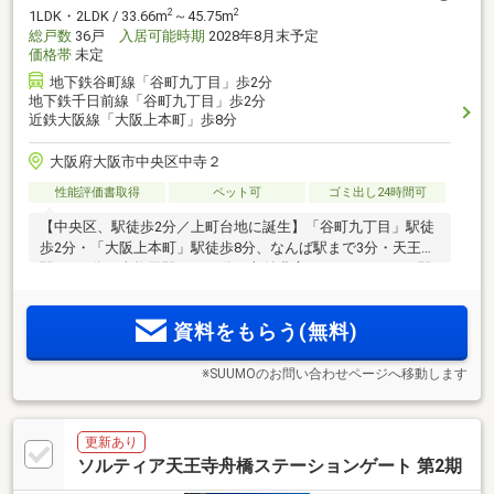
2
2
1LDK・2LDK / 33.66m
～45.75m
総戸数
36戸
入居可能時期
2028年8月末予定
価格帯
未定
地下鉄谷町線「谷町九丁目」歩2分
地下鉄千日前線「谷町九丁目」歩2分
近鉄大阪線「大阪上本町」歩8分
大阪府大阪市中央区中寺２
性能評価書取得
ペット可
ゴミ出し24時間可
【中央区、駅徒歩2分／上町台地に誕生】「谷町九丁目」駅徒
歩2分・「大阪上本町」駅徒歩8分、なんば駅まで3分・天王寺
駅まで3分・東梅田駅まで10分。収納豊富な1LDK＆2LDK。駅
近ながら奥まった立地で静かな住環境、目の前は公園を望む
開放感＜資料請求受付開始＞
資料をもらう(無料)
※SUUMOのお問い合わせページへ移動します
更新あり
ソルティア天王寺舟橋ステーションゲート 第2期