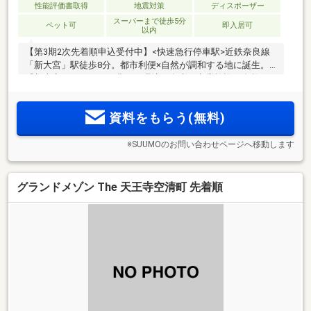
性能評価書取得
地震対策
ディスポーザー
スーパーまで徒歩5分
ペット可
即入居可
以内
【第3期2次先着順申込受付中】<快速急行停車駅>近鉄奈良線
「新大宮」駅徒歩8分。都市利便×自然が調和する地に誕生。
「新大宮」ならではの豊かな環境で多彩な商業施設や自然が
身近に揃う。エネルギー消費量を20％以上削減するZEH-M
Ready＆低炭素建築物・奈良県初！W認定(※)【建物内モデル
資料をもらう(無料)
ルーム公開中／来場予約受付中】
※SUUMOのお問い合わせページへ移動します
グランドメゾン The 天王寺空清町 先着順