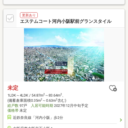
更新あり
エステムコート河内小阪駅前グランスタイル
未定
2
2
1LDK～4LDK / 54.87m
～83.64m
、
2
2
(備蓄倉庫面積0.35m
～0.63m
含む)
総戸数
97戸
入居可能時期
2027年12月中旬予定
価格帯
未定
近鉄奈良線「河内小阪」歩2分