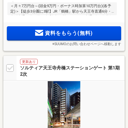
＜月々7万円台～(頭金9万円・ボーナス時加算10万円台)(各予
定)＞【徒歩3分圏に3駅】JR「鶴橋」駅から天王寺直通6分・
大阪直通17分、地下鉄「鶴橋」駅からなんば直通6分。信号無
しで駅徒歩1分の駅上立地。上町台地に誕生する全邸角住戸・
ワンフロア3邸＆内廊下仕様のプライベートレジデンス
資料をもらう(無料)
※SUUMOのお問い合わせページへ移動します
更新あり
ソルティア天王寺舟橋ステーションゲート 第1期
2次