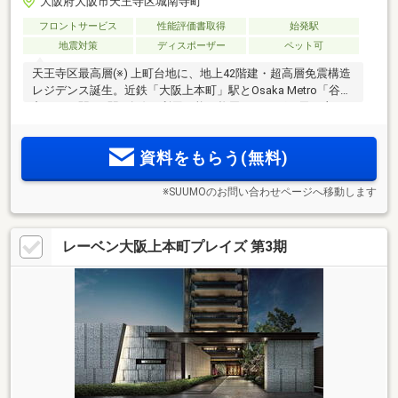
大阪府大阪市天王寺区城南寺町
フロントサービス
性能評価書取得
始発駅
地震対策
ディスポーザー
ペット可
天王寺区最高層(※) 上町台地に、地上42階建・超高層免震構造
レジデンス誕生。近鉄「大阪上本町」駅とOsaka Metro「谷町
九丁目」駅の2駅5路線が利用可能。梅田、なんば、天王寺へ
直結。1LDKからプレミアムレジデンスまで、多彩なプランバ
リエーション。個別設計変更(一部住戸のみ／申込期限あり)も
資料をもらう(無料)
＜物件エントリー受付中＞
※SUUMOのお問い合わせページへ移動します
レーベン大阪上本町プレイズ 第3期