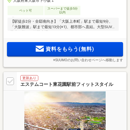
大阪府東大阪市下小阪１
スーパーまで徒歩5分
ペット可
以内
【駅徒歩2分・全邸南向き】「大阪上本町」駅まで最短9分、
「大阪難波」駅まで最短13分(※1)、都市部へ直結。大型SUVも
駐車可能な平面駐車場、ホテルライクなグランドエントラン
スを用意。駅前を中心に買い物施設が充実、教育施設・公園
なども揃い子育て世帯に優しい住環境【資料請求受付開始】
資料をもらう(無料)
※SUUMOのお問い合わせページへ移動します
更新あり
エステムコート東花園駅前フィットスタイル