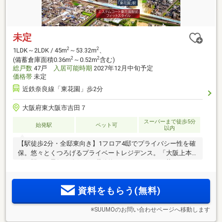
未定
2
2
1LDK～2LDK / 45m
～53.32m
、
2
2
(備蓄倉庫面積0.36m
～0.52m
含む)
総戸数
47戸
入居可能時期
2027年12月中旬予定
価格帯
未定
近鉄奈良線「東花園」歩2分
大阪府東大阪市吉田７
スーパーまで徒歩5分
始発駅
ペット可
以内
【駅徒歩2分・全邸東向き】1フロア4邸でプライバシー性を確
保。悠々とくつろげるプライベートレジデンス。「大阪上本
町」駅まで最短13分(※1)、躍動的なフットワークが暮らしの可
能性を広げます。豊かな自然が息づく花園中央公園が徒歩圏
内、利便施設も充実した住環境【資料請求受付開始】
資料をもらう(無料)
※SUUMOのお問い合わせページへ移動します