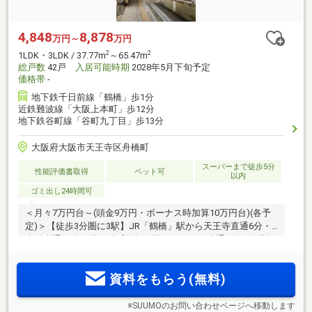
4,848
8,878
万円～
万円
2
2
1LDK・3LDK / 37.77m
～65.47m
総戸数
42戸
入居可能時期
2028年5月下旬予定
価格帯
-
地下鉄千日前線「鶴橋」歩1分
近鉄難波線「大阪上本町」歩12分
地下鉄谷町線「谷町九丁目」歩13分
大阪府大阪市天王寺区舟橋町
スーパーまで徒歩5分
性能評価書取得
ペット可
以内
ゴミ出し24時間可
＜月々7万円台～(頭金9万円・ボーナス時加算10万円台)(各予
定)＞【徒歩3分圏に3駅】JR「鶴橋」駅から天王寺直通6分・
大阪直通17分、地下鉄「鶴橋」駅からなんば直通6分。信号無
しで駅徒歩1分の駅上立地。上町台地に誕生する全邸角住戸・
ワンフロア3邸＆内廊下仕様のプライベートレジデンス
資料をもらう(無料)
※SUUMOのお問い合わせページへ移動します