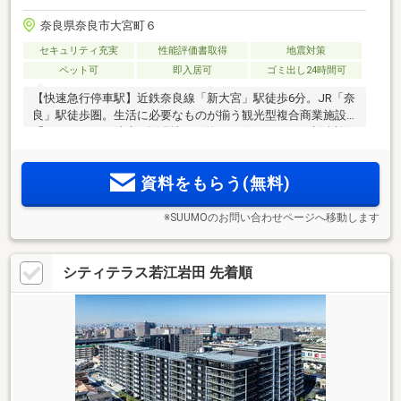
奈良県奈良市大宮町６
セキュリティ充実
性能評価書取得
地震対策
ペット可
即入居可
ゴミ出し24時間可
【快速急行停車駅】近鉄奈良線「新大宮」駅徒歩6分。JR「奈
良」駅徒歩圏。生活に必要なものが揃う観光型複合商業施設
「ミ・ナーラ」徒歩7分(現地より約560m)をはじめ、生活利便
施設が徒歩圏に。季節の移ろいを感じられる佐保川や緑豊か
な公園も。大通りから奥まった落ち着いた住環境＜体験型モ
資料をもらう(無料)
デルルーム 来場予約受付中＞
※SUUMOのお問い合わせページへ移動します
シティテラス若江岩田 先着順