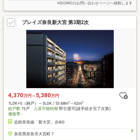
※SUUMOのお問い合わせページへ移動します
プレイズ奈良新大宮 第3期2次
4,370
5,380
万円～
万円
2
2
1LDK+S（納戸）～3LDK / 53.68m
～62m
総戸数
72戸
入居可能時期
即引渡可(諸手続き完了次第)
価格帯
-
近鉄奈良線「新大宮」歩8分
奈良県奈良市大宮町７