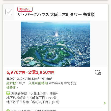
更新あり
ザ・パークハウス 大阪上本町タワー 先着順
6,970
2億2,950
万円～
万円
2
2
1LDK～3LDK / 56.13m
～91.6m
総戸数
318戸
入居可能時期
2029年2月中旬予定
価格帯
-
近鉄難波線「大阪上本町」歩8分
地下鉄谷町線「谷町九丁目」歩9分
地下鉄千日前線「谷町九丁目」歩9分