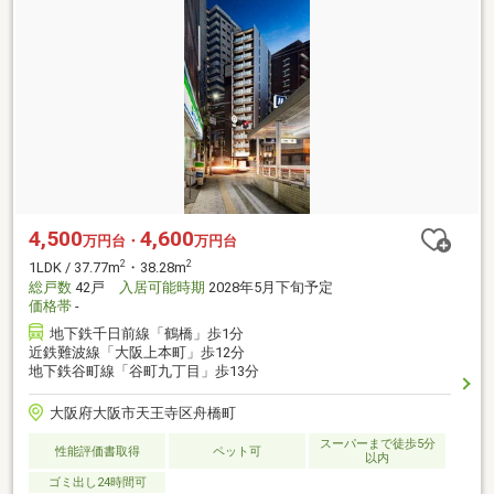
4,500
4,600
万円台・
万円台
2
2
1LDK / 37.77m
・38.28m
総戸数
42戸
入居可能時期
2028年5月下旬予定
価格帯
-
地下鉄千日前線「鶴橋」歩1分
近鉄難波線「大阪上本町」歩12分
地下鉄谷町線「谷町九丁目」歩13分
大阪府大阪市天王寺区舟橋町
スーパーまで徒歩5分
性能評価書取得
ペット可
以内
ゴミ出し24時間可