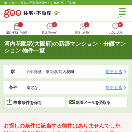
NTTグループ運営の不動産総合サイト goo住宅・不動産
1
0
0
0
最近検索した条件
最近見た物件
保存した条件
お気に入り
河内花園駅(大阪府)の新築マンション・分譲マン
ション 物件一覧
駅
変更する
近鉄難波・奈良線/河内花園
条件
変更する
指定なし
検索条件を保存
新着メールを受取る
お探しの条件に該当する物件はありませんでした。