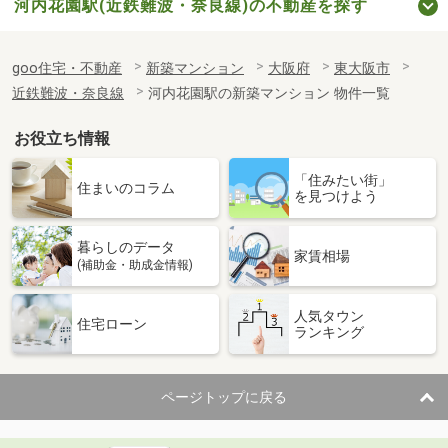
河内花園駅(近鉄難波・奈良線)の不動産を探す
goo住宅・不動産
新築マンション
大阪府
東大阪市
近鉄難波・奈良線
河内花園駅の新築マンション 物件一覧
お役立ち情報
「住みたい街」
住まいのコラム
を見つけよう
暮らしのデータ
家賃相場
(補助金・助成金情報)
人気タウン
住宅ローン
ランキング
ページトップに戻る