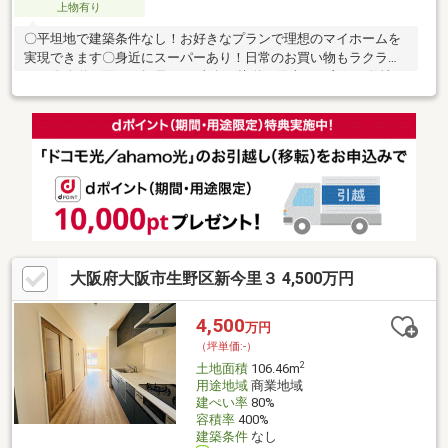
上物有り
〇平坦地で建築条件なし！お好きなプランで理想のマイホームを
実現できます〇身近にスーパーあり！日常のお買い物もラクラク
です〇公道に面し、幅員6mの東向き接道。陽当たり良好な敷地で
す〇建ぺい率60％、容積率200％！多彩なプランが可能な土地で
す〇便利なアクセス！南巽駅まで徒歩12分、北巽駅まで徒歩7分
の立地です〇周辺にはスーパーが徒歩10分以内！日常のお買い物
もスムーズ〇平坦地で暮らしやすい環境！市街地も近く、利便性
良好です
大阪府大阪市生野区新今里３ 4,500万円
4,500
万円
（坪単価:-）
2
土地面積
106.46m
用途地域
商業地域
建ぺい率
80%
容積率
400%
建築条件
なし