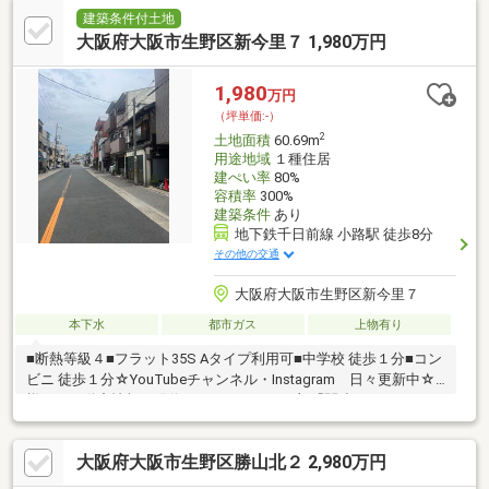
年付きで安心です。☆「kiNOieシリーズ特設サイト」にて、詳細
建築条件付土地
な建築仕様をご確認いただけます♪♪■小学校徒歩２分、スーパー
大阪府大阪市生野区新今里７ 1,980万円
徒歩３分。ファミリーにピッタリの閑静な住宅街です。■モデル
ハウス案内可能！ご予約受付中。ご予約状況により即日対応も可
1,980
万円
能です。お気軽にお問い合わせください。
（坪単価:-）
2
土地面積
60.69m
用途地域
１種住居
建ぺい率
80%
容積率
300%
建築条件
あり
地下鉄千日前線 小路駅 徒歩8分
その他の交通
大阪府大阪市生野区新今里７
本下水
都市ガス
上物有り
■断熱等級４■フラット35S Aタイプ利用可■中学校 徒歩１分■コン
ビニ 徒歩１分☆YouTubeチャンネル・Instagram 日々更新中☆
様々な不動産情報を発信していきます！下部「関連リンク」より
飛んでください！【スタッフコメント】・ローンのご相談もお気
軽に！・年収が低い、奥様だけでローンを組みたい、勤続年数が
大阪府大阪市生野区勝山北２ 2,980万円
短い等、すべてお任せください！