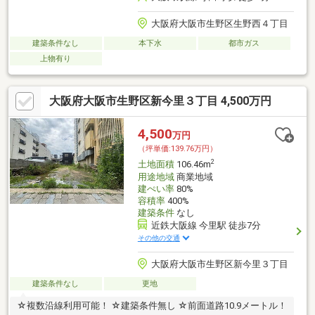
大阪府大阪市生野区生野西４丁目
建築条件なし
本下水
都市ガス
上物有り
大阪府大阪市生野区新今里３丁目 4,500万円
4,500
万円
（坪単価:139.76万円）
2
土地面積
106.46m
用途地域
商業地域
建ぺい率
80%
容積率
400%
建築条件
なし
近鉄大阪線 今里駅 徒歩7分
その他の交通
大阪府大阪市生野区新今里３丁目
建築条件なし
更地
☆複数沿線利用可能！ ☆建築条件無し ☆前面道路10.9メートル！