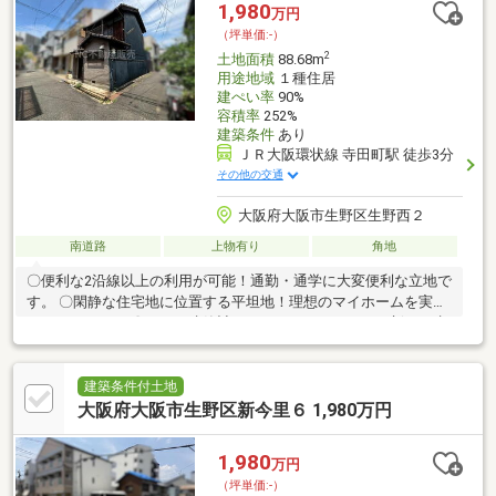
1,980
万円
（坪単価:-）
2
土地面積
88.68m
用途地域
１種住居
建ぺい率
90%
容積率
252%
建築条件
あり
ＪＲ大阪環状線 寺田町駅 徒歩3分
その他の交通
大阪府大阪市生野区生野西２
南道路
上物有り
角地
〇便利な2沿線以上の利用が可能！通勤・通学に大変便利な立地で
す。 〇閑静な住宅地に位置する平坦地！理想のマイホームを実現
するチャンス。 〇すぐに建築計画をスタートできます！新たな生
活をここから。〇252%の高容積率！自由な設計が可能な土地で
す。 〇近鉄南大阪線河堀口駅、徒歩11分の立地！生活に便利な環
境です。 〇角地で接道幅も広く、安心感のあるスペースです。
建築条件付土地
大阪府大阪市生野区新今里６ 1,980万円
1,980
万円
（坪単価:-）