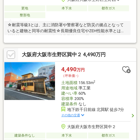
更地
本下水
都市ガス
整形地
☆耐震等級3とは、主に消防署や警察署など防災の拠点となって
いると建物と同等の耐震性☆長期優良住宅やZEH性能水準とは、
断熱等級5・一次エネルギー消費量等級6を満たす水準となりま
す。住宅の断熱を強化し、高効率な省エネ設備を使用し、「健
康・快適・お得」の3大メリットを実現します。エネルギーを極力
大阪府大阪市生野区巽中２ 4,490万円
必要としなくて、かつ上手に使用する事により、ヒートショッ
ク・アレルギー等を防ぎ、お子様や高齢者の方も健康な暮らしが
できて、足元が冷える・朝の家事がつらい・そんな不満が無くな
4,490
万円
り快適に過ごせて、光熱費も抑えられてお得な住宅
（坪単価:-）
2
土地面積
156.53m
用途地域
準工業
建ぺい率
60%
容積率
200%
建築条件
なし
地下鉄千日前線 北巽駅 徒歩7分
その他の交通
大阪府大阪市生野区巽中２
建築条件なし
本下水
都市ガス