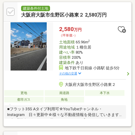
建築条件付土地
大阪府大阪市生野区小路東２ 2,580万円
2,580
万円
（坪単価:-）
2
土地面積
65.96m
用途地域
１種住居
建ぺい率
80%
容積率
200%
建築条件
あり
地下鉄千日前線 小路駅 徒歩5分
その他の交通
大阪府大阪市生野区小路東２
更地
南道路
本下水
都市ガス
角地
■フラット35S Aタイプ利用可☆YouTubeチャンネル・
Instagram 日々更新中☆様々な不動産情報を発信していきます！
下部「関連リンク」より飛んでください！【スタッフコメン
ト】・ローンのご相談もお気軽に！・年収が低い、奥様だけでロ
ーンを組みたい、勤続年数が短い等、すべてお任せください！