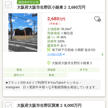
建築条件付土地
大阪府大阪市生野区小路東２ 2,680万円
2,680
万円
（坪単価:-）
2
土地面積
78.26m
用途地域
１種住居
建ぺい率
80%
容積率
200%
建築条件
あり
地下鉄千日前線 小路駅 徒歩5分
その他の交通
大阪府大阪市生野区小路東２
更地
南道路
本下水
都市ガス
角地
■フラット35S Aタイプ利用可☆YouTubeチャンネル・
Instagram 日々更新中☆様々な不動産情報を発信していきます！
下部「関連リンク」より飛んでください！【スタッフコメン
ト】・ローンのご相談もお気軽に！・年収が低い、奥様だけでロ
ーンを組みたい、勤続年数が短い等、すべてお任せください！
大阪府大阪市生野区巽東２ 8,000万円