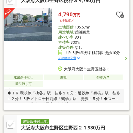
大阪府大阪市生野区桃谷３ 4,790万円
4,790
万円
（坪単価:-）
2
土地面積
105.57m
用途地域
近隣商業
建ぺい率
80%
容積率
300%
建築条件
なし
ＪＲ大阪環状線 桃谷駅 徒歩10分
その他の交通
大阪府大阪市生野区桃谷３
建築条件なし
更地
都市ガス
即引渡し可
◆ＪＲ 環状線「桃谷」駅 徒歩１０分！近鉄線「鶴橋」駅 徒歩
１２分！大阪メトロ千日前線「鶴橋」駅 徒歩１５分！◆スーパ
ー・コンビニ徒歩５分圏内の好立地！
建築条件付土地
大阪府大阪市生野区生野西２ 1,980万円