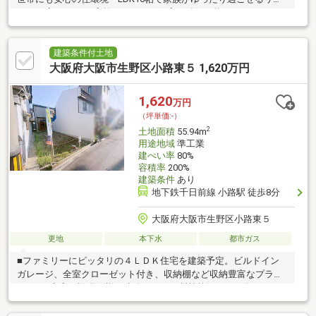
ング・広々4LDKで家族それぞれの個室も確保可能
建築条件付土地
大阪府大阪市生野区小路東５ 1,620万円
1,620
万円
（坪単価:-）
2
土地面積
55.94m
用途地域
準工業
建ぺい率
80%
容積率
200%
建築条件
あり
地下鉄千日前線 小路駅 徒歩8分
大阪府大阪市生野区小路東５
更地
本下水
都市ガス
■ファミリーにピッタリの４ＬＤＫ住宅を建築予定。ビルドイン
ガレージ、全室クローゼット付き、収納棚など収納豊富なプラン
です。■充実の設備仕様で建築します。断熱等級５、一次エネル
ギー消費量等級６、ＺＥＨ基準適合住宅。食洗機、浴室乾燥機、
システムキーなど住宅設備充実。地盤保証２０年、建物保証１０