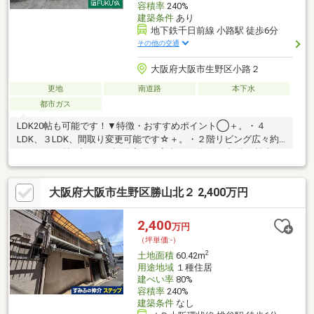
容積率
240%
建築条件
あり
地下鉄千日前線 小路駅 徒歩6分
その他の交通
大阪府大阪市生野区小路２
更地
南道路
本下水
都市ガス
LDK20帖も可能です！▼特徴・おすすめポイント◯＋。・４
LDK、３LDK、間取り変更可能です☆＋。・２階リビング広々約
１７．３６帖×水まわり設備完備で家事ラク動線♪・標準で幹太く
ん付いてます☆＋。・食洗器、浄水器付きシステムキッチン♪・
収納豊富！シューズクローク、カップボード、各居室収納ありま
大阪府大阪市生野区勝山北２ 2,400万円
す☆＋。・玄関にはドアと一体化したＬＥＤ照明付き♪・陽光あ
ふれる南向き♪＊◯周辺環境◯＊◆大阪市立小路小学校・・・約
210ｍ◇大阪市立東生野中学校…約400ｍ◆万代布施店・・・約
2,400
万円
920ｍ◇ローソン小路二丁目店・・・約230ｍ◆ウエルシア生野巽
（坪単価:-）
北店…約660ｍ
2
土地面積
60.42m
用途地域
１種住居
建ぺい率
80%
容積率
240%
建築条件
なし