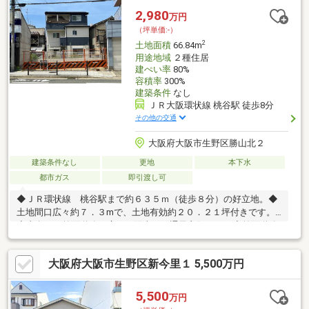
2,980
万円
（坪単価:-）
2
土地面積
66.84m
用途地域
２種住居
建ぺい率
80%
容積率
300%
建築条件
なし
ＪＲ大阪環状線 桃谷駅 徒歩8分
その他の交通
大阪府大阪市生野区勝山北２
建築条件なし
更地
本下水
都市ガス
即引渡し可
◆ＪＲ環状線 桃谷駅まで約６３５ｍ（徒歩８分）の好立地。◆
土地間口広々約７．３mで、土地有効約２０．２１坪付きです。
◆東向きで前面道路が広く、陽当り・通風良好です。◆前面道路
は広々約１５ｍで、車庫入れも楽々です。◆前面道路は疎開道路
で人通りが多く、店舗や事務所兼居宅にも最適です。◆人気のコ
大阪府大阪市生野区新今里１ 5,500万円
リアタウンまで約５１０m（徒歩７分）です。◆ＪＲ環状線、近
鉄難波・奈良線・大阪線 鶴橋駅まで約１，１８０ｍ（徒歩１５
分）です。
5,500
万円