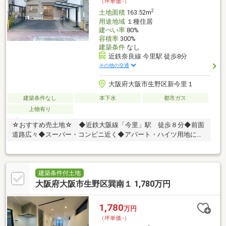
（坪単価:-）
2
土地面積
163.52m
用途地域
１種住居
建ぺい率
80%
容積率
300%
建築条件
なし
近鉄奈良線 今里駅 徒歩8分
その他の交通
大阪府大阪市生野区新今里１
建築条件なし
本下水
都市ガス
上物有り
☆おすすめ売土地☆ ◆近鉄大阪線「今里」駅 徒歩８分◆前面
道路広々◆スーパー・コンビニ近く◆アパート・ハイツ用地にも
おすすめ～・～・～・～・～・～・～・～・～・～・～・～・
～・～・～・～・～・～・～不動産購入で失敗しないように、豊
富な経験と知識を持つ弊社がしっかりとサポートを行います。ま
ずはお気軽にお問い合わせください(^o^)／～・～・～・～・～・
建築条件付土地
～・～・～・～・～・～・～・～・～・～・～・～・～・～
大阪府大阪市生野区巽南１ 1,780万円
1,780
万円
（坪単価:-）