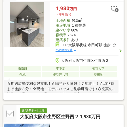
1,980
万円
（坪単価:-）
2
土地面積
49.3m
用途地域
１種住居
建ぺい率
80%
容積率
252%
建築条件
あり
ＪＲ大阪環状線 寺田町駅 徒歩3分
その他の交通
大阪府大阪市生野区生野西２
南道路
本下水
都市ガス
角地
即引渡し可
整形地
☆周辺環境便利な好立地！☆陽当たり良好！更地渡し！☆環状線
まで徒歩３分！☆現地・モデルハウスご見学可能です♪◇充実の
設備、仕様について、詳しくは資料をご用意してご紹介致します
♪◇お客様のご希望を実現する自由設計住宅♪《周辺環境》●生野
未来学園：徒歩９分●ライフ 寺田町駅前店：徒歩８分●食品館アプ
ロ 源ヶ橋店：徒歩５分●スギ薬局 林寺店：徒歩５分■自己資金０
建築条件付土地
円からでも購入OK！■「他社でローン断られた…」、「勤続年数
大阪府大阪市生野区生野西２ 1,980万円
短い…」などもご相談ください！！■住宅ローン・ファイナンシャ
ルプランナー相談会実施中！