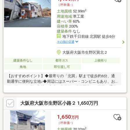
（坪単価:-）
2
土地面積
52.99m
用途地域
準工業
建ぺい率
60%
容積率
200%
建築条件
なし
地下鉄千日前線 北巽駅 徒歩6分
その他の交通
大阪府大阪市生野区巽北２
建築条件なし
都市ガス
上物有り
角地
即引渡し可
【おすすめポイント】◆最寄りの「北巽」駅まで徒歩約6分、通
勤通学に便利な立地♪◆周辺にはスーパー・コンビニもあり、お
買い物にも便利な立地！◆小・中学校が徒歩圏内とお子様の通学
も安心です♪【周辺環境施設】・万代 巽北店：徒歩約6分・サンデ
ィ 生野巽店：徒歩約8分・スギドラッグ 巽北店：徒歩約4分・ファ
大阪府大阪市生野区小路２ 1,650万円
ミリーマート 北巽駅西店：徒歩約3分・セブン-イレブン 大阪巽北
３丁目店：徒歩約4分・大阪市立巽中学校：徒歩約12分・大阪市
立北巽小学校：徒歩約7分・巽保育園：徒歩約4分・育和会記念病
1,650
万円
院：徒歩約5分ご覧いただきありがとうございます♪是非お気軽に
（坪単価:-）
お問い合わせください♪
2
土地面積
70.32m