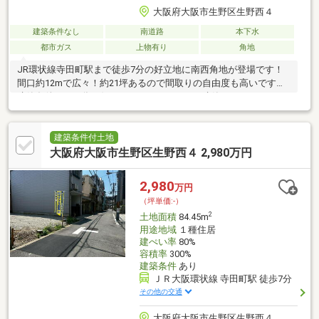
大阪府大阪市生野区生野西４
建築条件なし
南道路
本下水
都市ガス
上物有り
角地
JR環状線寺田町駅まで徒歩7分の好立地に南西角地が登場です！
間口約12mで広々！約21坪あるので間取りの自由度も高いです。
建築条件なしの為お好きなハウスメーカーで建築いただけます♪ス
ーパー・病院・小学校・中学校まで徒歩10分圏内で非常に生活至
便なエリアです。前面道路も約10ｍあるので開放感抜群◎道幅は
広めですが閑静な住宅街の一通なので車通りはそこまで多くな
建築条件付土地
く、小さなお子様のいるご家庭にも嬉しいですね♪是非一度現地へ
大阪府大阪市生野区生野西４ 2,980万円
お越しください♪住宅ローンのご相談も、経験豊富な担当スタッフ
が丁寧に対応いたします。LIXIL不動産ショップ 葵TEL 0120-
2,980
万円
952-198
（坪単価:-）
2
土地面積
84.45m
用途地域
１種住居
建ぺい率
80%
容積率
300%
建築条件
あり
ＪＲ大阪環状線 寺田町駅 徒歩7分
その他の交通
大阪府大阪市生野区生野西４