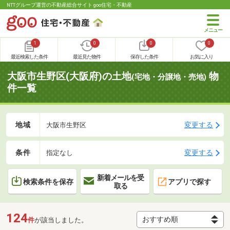
NTTグループ運営の不動産総合サイト goo住宅・不動産
1
0
0
0
最近検索した条件
最近見た物件
保存した条件
お気に入り
大阪市生野区(大阪府)の土地
物
(宅地・分譲地・売地)
件一覧
地域
変更する
大阪市生野区
条件
変更する
指定なし
新着メールを受
検索条件を保存
アプリで探す
取る
124
件
が該当しました。