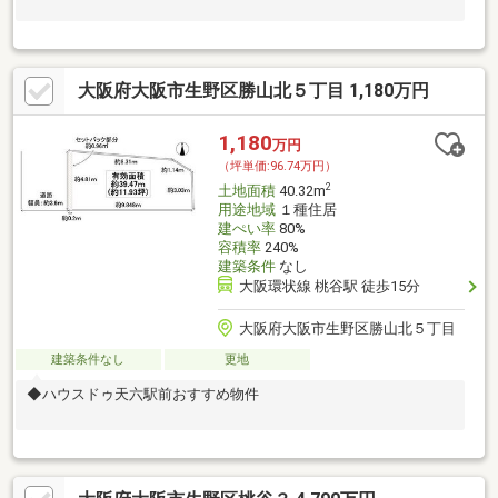
大阪府大阪市生野区勝山北５丁目 1,180万円
1,180
万円
（坪単価:96.74万円）
2
土地面積
40.32m
用途地域
１種住居
建ぺい率
80%
容積率
240%
建築条件
なし
大阪環状線 桃谷駅 徒歩15分
大阪府大阪市生野区勝山北５丁目
建築条件なし
更地
◆ハウスドゥ天六駅前おすすめ物件