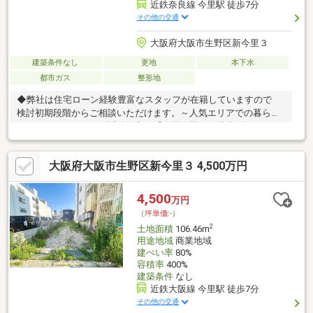
近鉄奈良線 今里駅 徒歩7分
その他の交通
大阪府大阪市生野区新今里３
建築条件なし
更地
本下水
都市ガス
整形地
◆弊社は住宅ローン経験豊富なスタッフが在籍していますので
検討初期段階からご相談いただけます。～人気エリアでの暮らし
はいかがでしょうか～近鉄奈良線「今里」駅より徒歩7分×2沿線
利用可能。充実した周辺環境で毎日の生活に便利です♪現在更地で
すので、周辺環境と併せてぜひ現地を実際にご覧ください!!・弊社
大阪府大阪市生野区新今里３ 4,500万円
での建築も承ります・前面道路幅員10ｍ以上で採光通風問題な
し・様々なプランに対応可能な希少物件◆◆◆不動産のことなら
株式会社ジノベーションへ◆◆◆住まい探しはもちろん相続相談
4,500
万円
などもお任せください!!06-4309-8878までお問い合わせお待ちして
（坪単価:-）
おります。
2
土地面積
106.46m
用途地域
商業地域
建ぺい率
80%
容積率
400%
建築条件
なし
近鉄大阪線 今里駅 徒歩7分
その他の交通