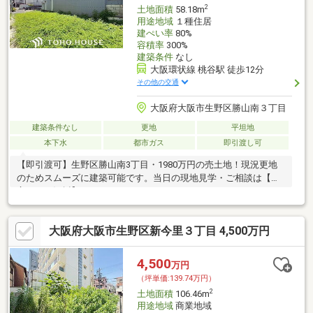
2
土地面積
58.18m
用途地域
１種住居
建ぺい率
80%
容積率
300%
建築条件
なし
大阪環状線 桃谷駅 徒歩12分
その他の交通
大阪府大阪市生野区勝山南３丁目
建築条件なし
更地
平坦地
本下水
都市ガス
即引渡し可
【即引渡可】生野区勝山南3丁目・1980万円の売土地！現況更地
のためスムーズに建築可能です。当日の現地見学・ご相談は【東
宝ハウス江坂】まで！
大阪府大阪市生野区新今里３丁目 4,500万円
4,500
万円
（坪単価:139.74万円）
2
土地面積
106.46m
用途地域
商業地域