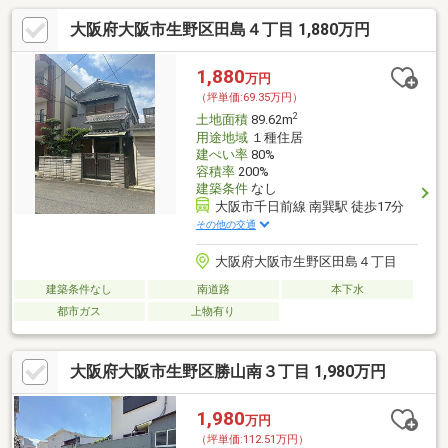
大阪府大阪市生野区田島４丁目 1,880万円
1,880
万円
（坪単価:69.35万円）
2
土地面積
89.62m
用途地域
１種住居
建ぺい率
80%
容積率
200%
建築条件
なし
大阪市千日前線 南巽駅 徒歩17分
その他の交通
大阪府大阪市生野区田島４丁目
建築条件なし
南道路
本下水
都市ガス
上物有り
大阪府大阪市生野区勝山南３丁目 1,980万円
1,980
万円
（坪単価:112.51万円）