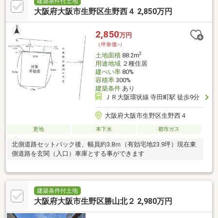
お問い合わせください♪住宅ローンなど経験豊富な担当スタッフが
建築条件付土地
丁寧に対応いたします。LIXIL不動産ショップ 葵TEL 0120-952-
大阪府大阪市生野区生野西４ 2,850万円
198
2,850
万円
（坪単価:-）
2
土地面積
88.2m
用途地域
２種住居
建ぺい率
80%
容積率
300%
建築条件
あり
ＪＲ大阪環状線 寺田町駅 徒歩9分
大阪府大阪市生野区生野西４
更地
本下水
都市ガス
北側道路セットバック後、幅員約3.8ｍ（有効宅地23.9坪）現在東
側道路を玄関（入口）車庫とする事ができます
建築条件付土地
大阪府大阪市生野区勝山北２ 2,980万円