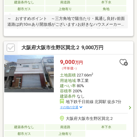
建築条件なし
南道路
本下水
都市ガス
上物有り
角地
～ おすすめポイント ～三方角地で陽当たり・風通し良好♪前面
道路は約10ｍあり開放感がございます♪お好きなハウスメーカー
にて建築が可能です♪居住用以外にアパート用地や駐車場用地など
もご検討いただけます♪※一部底地付き（地代44900円/月）
◇◇◇ 周辺情報 ◇◇◇ビエラ寺田町：徒歩8分（572ｍ）ラ
大阪府大阪市生野区巽北２ 9,000万円
イフ寺田町駅前店：徒歩5分（350ｍ）セブンイレブン大阪生野西
1丁目店：徒歩2分（142ｍ）ローソン寺田町東店：徒歩6分（455
ｍ）ドラッグアカカベ生野勝山店：徒歩6分（468ｍ）大阪西生野
9,000
万円
郵便局：徒歩3分（188ｍ）三井住友銀行寺田町支店：徒歩7分
（坪単価:-）
（529ｍ）
2
土地面積
227.66m
用途地域
準工業
建ぺい率
80%
容積率
200%
建築条件
なし
地下鉄千日前線 北巽駅 徒歩7分
その他の交通
大阪府大阪市生野区巽北２
建築条件なし
南道路
本下水
都市ガス
上物有り