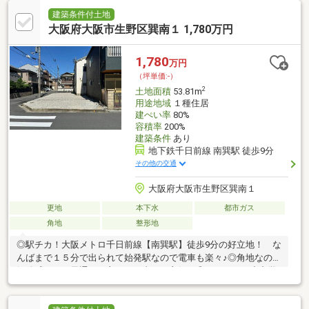
建築条件付土地
大阪府大阪市生野区巽南１ 1,780万円
1,780
万円
（坪単価:-）
2
土地面積
53.81m
用途地域
１種住居
建ぺい率
80%
容積率
200%
建築条件
あり
地下鉄千日前線 南巽駅 徒歩9分
その他の交通
大阪府大阪市生野区巽南１
更地
本下水
都市ガス
角地
整形地
◎駅チカ！大阪メトロ千日前線【南巽駅】徒歩9分の好立地！ な
んばまで１５分で出られて始発駅なので電車も楽々♪◎角地なので
解放感があり風通しも良く、日当たり良好！◎スーパー・小中学
校も近くて生活環境の整ったファミリーにおすすめの物件です！
現地見学会、毎日開催中！当日のご見学も大歓迎！ぜひお気軽に