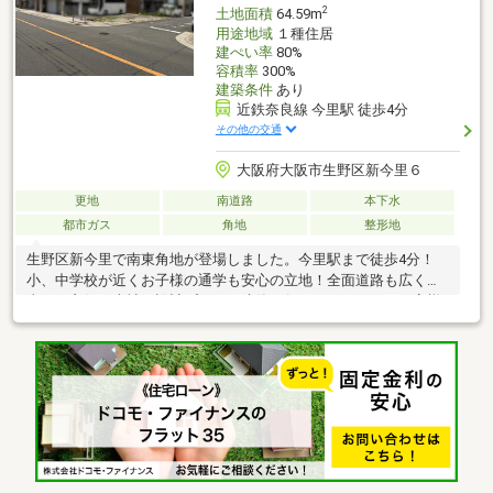
2
土地面積
64.59m
用途地域
１種住居
建ぺい率
80%
容積率
300%
建築条件
あり
近鉄奈良線 今里駅 徒歩4分
その他の交通
大阪府大阪市生野区新今里６
更地
南道路
本下水
都市ガス
角地
整形地
生野区新今里で南東角地が登場しました。今里駅まで徒歩4分！
小、中学校が近くお子様の通学も安心の立地！全面道路も広く日
当たり良好！当社で設計プランや建築も行っております！お客様
の御要望の素敵なお家を提案します！何でもお気軽にお問合せく
ださい♪周辺環境◇近鉄奈良線「今里」駅：徒歩 約4分◇地下鉄千
日前線「小路」：徒歩 約6分東中川小学校：徒歩約3分東生野中学
校：徒歩約4分スーパー玉出今里店：徒歩約11分ローソン生野新
今里六丁目店：徒歩約1分ドラッグアカカベ中川店：徒歩約9分東
中川公園：徒歩約5分生野小路郵便局：徒歩約5分