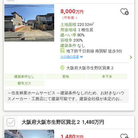
8,000
万円
（坪単価:-）
2
土地面積
220.32m
用途地域
１種住居
建ぺい率
80%
容積率
200%
建築条件
なし
地下鉄千日前線 南巽駅 徒歩5分
その他の交通
大阪府大阪市生野区巽東２
建築条件なし
更地
本下水
都市ガス
～住友林業ホームサービス ～建築条件なしのため、お好きなハウ
スメーカー・工務店にて建築可能です。建築会社様が未定のお客
様につきましても、ご予算・ご希望に応じた建築会社のご紹介や
プラン提案も可能です。些細なご不明点でも結構ですので、お気
軽にお問い合わせください。物件ポイント■ 大阪市千日前線「南
大阪府大阪市生野区巽北２ 1,480万円
巽」駅 徒歩約5分■解体更地渡し■ 土地面積：約66.64坪（220.32平
米・公簿）■ 北側接道■ 前面道路幅員：約11m■ 建築条件なし
1,480
万円