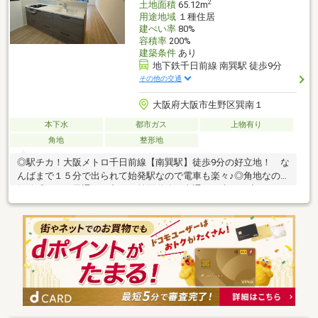
2
土地面積
65.12m
用途地域
１種住居
建ぺい率
80%
容積率
200%
建築条件
あり
地下鉄千日前線 南巽駅 徒歩9分
その他の交通
大阪府大阪市生野区巽南１
本下水
都市ガス
上物有り
角地
整形地
◎駅チカ！大阪メトロ千日前線【南巽駅】徒歩9分の好立地！ な
んばまで１５分で出られて始発駅なので電車も楽々♪◎角地なので
解放感があり風通しも良く、前面道路は車通りも少なく小さなお
子様のいるご家庭も安心です！◎スーパー・小中学校も近くて生
活環境の整ったファミリーにおすすめの物件です！現地見学会、
毎日開催中！当日のご見学も大歓迎！ぜひお気軽にお問い合わせ
ください♪住宅ローンなど経験豊富な担当スタッフが丁寧に対応い
たします。LIXIL不動産ショップ 葵TEL 0120-952-198