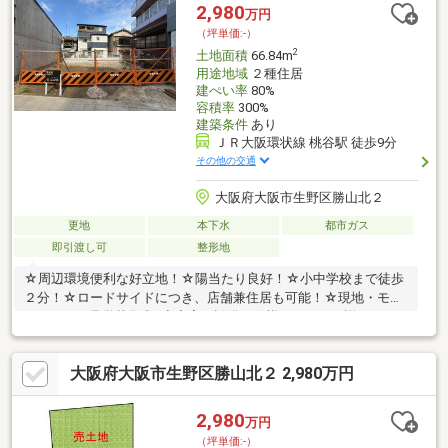
2,980
万円
（坪単価:-）
2
土地面積
66.84m
用途地域
２種住居
建ぺい率
80%
容積率
300%
建築条件
あり
ＪＲ大阪環状線 桃谷駅 徒歩9分
その他の交通
大阪府大阪市生野区勝山北２
更地
本下水
都市ガス
即引渡し可
整形地
☆周辺環境便利な好立地！☆陽当たり良好！☆小中学校まで徒歩
２分！☆ロードサイドにつき、店舗兼住居も可能！☆現地・モデ
ルハウスご見学募集中♪◇充実の設備、仕様について、詳しくは
資料をご用意してご紹介致します♪◇お客様のご希望を実現する
自由設計住宅♪《周辺環境》●東桃谷小学校：徒歩２分●桃谷中学
大阪府大阪市生野区勝山北２ 2,980万円
校：徒歩２分●サンディ 桃谷店：徒歩５分●業務スーパー 桃谷
店：徒歩６分■自己資金０円からでも購入OK！■「他社でローン断
られた…」、「勤続年数短い…」などもご相談ください！！■住宅
2,980
万円
ローン・ファイナンシャルプランナー相談会実施中！
（坪単価:-）