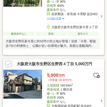
建ぺい率
80%
容積率
400%
建築条件
なし
近鉄難波・奈良線 今里駅 徒歩8分
その他の交通
大阪府大阪市生野区新今里３丁目
建築条件なし
更地
都市ガス
大阪市生野区新今里に約32坪の売土地が登場！近鉄「今里」駅徒
歩7分の利便性と、公園が近い住環境が魅力。前面公道幅員約
10.9mで、多彩な建築プランに対応します。
大阪府大阪市生野区生野西４丁目 5,000万円
5,000
万円
（坪単価:102.87万円）
2
土地面積
160.69m
用途地域
１種住居
建ぺい率
80%
容積率
300%
建築条件
なし
大阪環状線 寺田町駅 徒歩8分