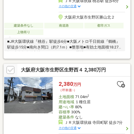
ＪＲ大阪環状線 桃谷駅 徒歩6分
その他の交通
大阪府大阪市生野区勝山北２
建築条件なし
南道路
都市ガス
上物有り
■JR大阪環状線『桃谷』駅徒歩6分■大阪メトロ千日前線『鶴橋』
駅徒歩15分■南向き間口（約7.1ｍ）■整形地■有効土地面積18.27
坪■建築条件付土地ではありません。ご質問はお気軽にお問い合
わせください。■フリーコール：0120-051-232
大阪府大阪市生野区生野西４ 2,380万円
2,380
万円
（坪単価:-）
2
土地面積
71.04m
用途地域
１種住居
建ぺい率
80%
容積率
300%
建築条件
なし
ＪＲ大阪環状線 寺田町駅 徒歩7分
その他の交通