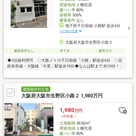
用途地域
１種住居
建ぺい率
80%
容積率
300%
建築条件
なし
地下鉄千日前線 小路駅 徒歩6分
その他の交通
大阪府大阪市生野区小路２
建築条件なし
本下水
都市ガス
◆3沿線利用可 〇大阪メトロ千日前線「小路」駅徒歩6分 〇近
鉄奈良線・大阪線「今里」駅徒歩10分◆なんば駅まで 約10分！各
線に乗り換え可能！【憧れの注文住宅を叶える土地】◆お好きな
ハウスメーカーで建築可能！◆解体費用不要の「更地渡し」で初
期費用を節約◎◆約5.6ｍの広い間口＆西向きで陽当り良好♪【通
勤も買い物も便利な好立地】◆なんば駅まで約10分！3沿線利用
建築条件付土地
可でアクセス抜群◆布施駅前の商店街まで自転車で約7分（平坦
大阪府大阪市生野区小路２ 1,980万円
地）【エディオンの強力サポート】◆新生活に嬉しいエディオン
ポイント【5万5500pt】進呈！◆安心のハウスメーカー・工務店
1,980
万円
のご紹介も可能です☆
（坪単価:-）
2
土地面積
58.82m
用途地域
１種住居
建ぺい率
80%