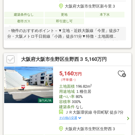
大阪府大阪市生野区新今里３
建築条件なし
更地
本下水
都市ガス
即引渡し可
－物件のおすすめポイント－▼立地・近鉄大阪線「今里」徒歩7
分・大阪メトロ千日前線「小路」徒歩11分▼特徴・土地面積
106.46平米(約32.2坪)・お好きなハウスメーカー・工務店で建築可
能・前面道路幅員約10.9mの公道、間口は約5.0m・現況更地、即
引渡し可能(残金精算後)・都市ガス対応▼周辺環境・スーパー玉
大阪府大阪市生野区生野西３ 5,160万円
出今里店 徒歩7分(約560m)・東中川小学校 徒歩7分(約570m)・東
生野中学校 徒歩6分(約480m)・新今里公園 徒歩1分(約70m)■ ご希
望の住まい探しをお手伝いします ━━━━━・・・物件の詳細・
5,160
万円
ご相談はお気軽にお問い合わせください。
（坪単価:-）
2
土地面積
196.82m
用途地域
１種住居
建ぺい率
80%
容積率
300%
建築条件
なし
ＪＲ大阪環状線 寺田町駅 徒歩7分
その他の交通
大阪府大阪市生野区生野西３