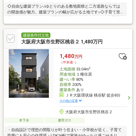
◇自由な建築プラン♪ゆとりのある敷地面積と二方道路ならでは
の開放感が魅力。建築プランの幅が広がる土地です♪◇子育て世
帯にもおススメ出来ます♪巽北小学校まで徒歩７分、万代 巽北店
様まで徒歩7分。 生活利便性と子育て環境を兼ね備えた立地です
♪◇様々なプランに対応♪複数台分の駐車スペースやお庭など、理
想のプランをご検討いただけます♪◇南向きにつき、陽当たり良
建築条件付土地
好♪気持ちのいい光が差し込むので、毎日の生活を明るくしてくれ
大阪府大阪市生野区桃谷２ 1,480万円
ます♪
1,480
万円
（坪単価:-）
2
土地面積
53.04m
用途地域
１種住居
建ぺい率
80%
容積率
200%
建築条件
あり
ＪＲ大阪環状線 桃谷駅 徒歩8分
その他の交通
大阪府大阪市生野区桃谷２
本下水
都市ガス
・自由設計で理想の間取りが叶う住まい・小学校が近く、子育て
世帯にも安心の住環境・LDK16帖で家族がゆったり過ごせるリビ