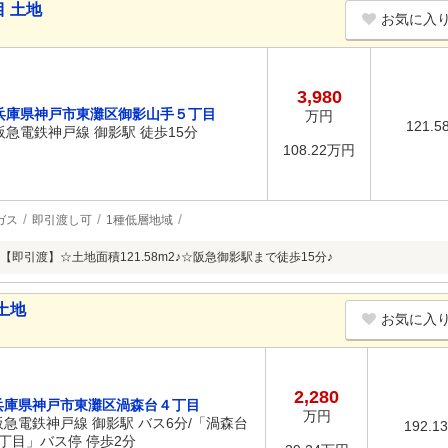
 土地
お気に入
3,980
兵庫県神戸市東灘区御影山手５丁目
万円
121.5
阪急電鉄神戸線 御影駅 徒歩15分
108.22万円
ガス
即引渡し可
1種低層地域
即引渡】☆土地面積121.58m2♪☆阪急御影駅まで徒歩15分♪
土地
お気に入
2,280
兵庫県神戸市東灘区渦森台４丁目
万円
阪急電鉄神戸線 御影駅 バス6分/「渦森台
192.1
4丁目」バス停 停歩2分