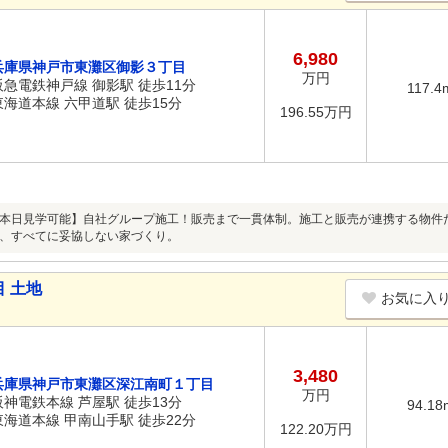
6,980
兵庫県神戸市東灘区御影３丁目
万円
阪急電鉄神戸線 御影駅 徒歩11分
117.4
東海道本線 六甲道駅 徒歩15分
196.55万円
本日見学可能】自社グループ施工！販売まで一貫体制。施工と販売が連携する物件
、すべてに妥協しない家づくり。
 土地
お気に入
3,480
兵庫県神戸市東灘区深江南町１丁目
万円
阪神電鉄本線 芦屋駅 徒歩13分
94.18
東海道本線 甲南山手駅 徒歩22分
122.20万円