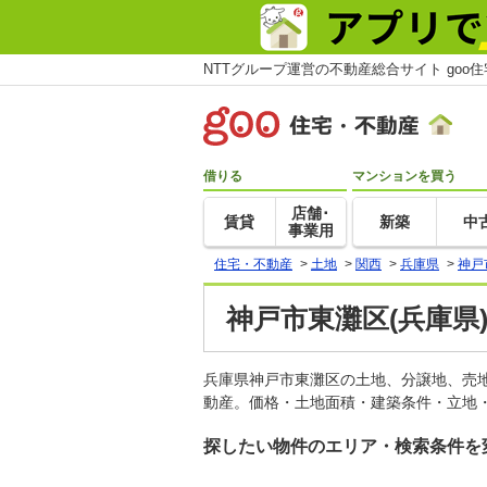
NTTグループ運営の不動産総合サイト goo
借りる
マンションを買う
店舗･
賃貸
新築
中
事業用
住宅・不動産
>
土地
>
関西
>
兵庫県
>
神戸
神戸市東灘区(兵庫県
兵庫県神戸市東灘区の土地、分譲地、売
動産。価格・土地面積・建築条件・立地・
探したい物件のエリア・検索条件を