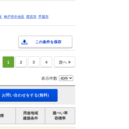
区
神戸市中央区
西宮市
芦屋市
この条件を保存
1
2
3
4
次へ
表示件数
・お問い合わせをする(無料)
用途地域
建ぺい率
積
建築条件
容積率