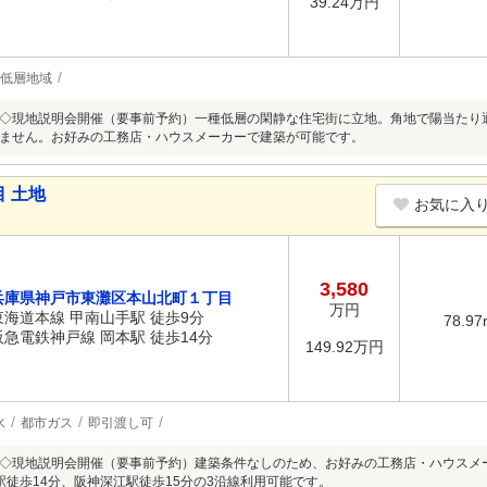
39.24万円
種低層地域
◇現地説明会開催（要事前予約）一種低層の閑静な住宅街に立地。角地で陽当たり
ません。お好みの工務店・ハウスメーカーで建築が可能です。
 土地
お気に入
3,580
兵庫県神戸市東灘区本山北町１丁目
万円
東海道本線 甲南山手駅 徒歩9分
78.97
阪急電鉄神戸線 岡本駅 徒歩14分
149.92万円
水
都市ガス
即引渡し可
◇現地説明会開催（要事前予約）建築条件なしのため、お好みの工務店・ハウスメ
駅徒歩14分、阪神深江駅徒歩15分の3沿線利用可能です。