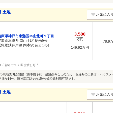
 土地
お気に入
3,580
兵庫県神戸市東灘区本山北町１丁目
万円
東海道本線 甲南山手駅 徒歩9分
78.97
阪急電鉄神戸線 岡本駅 徒歩14分
149.92万円
水
都市ガス
即引渡し可
◇現地説明会開催（要事前予約）建築条件なしのため、お好みの工務店・ハウスメ
駅徒歩14分、阪神深江駅徒歩15分の3沿線利用可能です。
 土地
お気に入