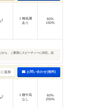
１種低層
60%
2
m
あり
150%
だから、ご要望にスピーディーに対応。設
お問い合わせ(無料)
りに追加
１種中高
60%
2
m
なし
200%