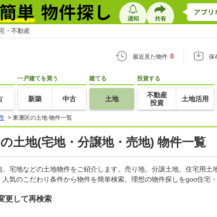
住宅・不動産
0
最近見た物件
保
一戸建てを買う
建てる
投資する
不動産
古
新築
中古
土地
土地活用
投資
市
>
東灘区の土地 物件一覧
)の土地(宅地・分譲地・売地) 物件一覧
地、宅地などの土地物件をご紹介します。売り地、分譲土地、住宅用土地
人気のこだわり条件から物件を簡単検索。理想の物件探しをgoo住宅
変更して再検索