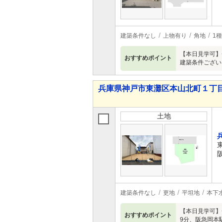
建築条件なし
上物有り
角地
1
【本日見学可】
おすすめポイント
建築条件ござい
兵庫県神戸市東灘区本山北町１丁目
土地
建築条件なし
更地
平坦地
本下
【本日見学可】
おすすめポイント
9分、阪急岡本