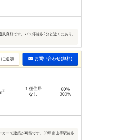
通風良好です。バス停徒歩2分と近くにあり。
お問い合わせ(無料)
りに追加
１種住居
60%
2
m
なし
300%
ーカーで建築が可能です。JR甲南山手駅徒歩