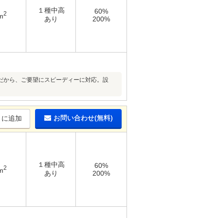
１種中高
60%
2
m
あり
200%
だから、ご要望にスピーディーに対応。設
お問い合わせ(無料)
りに追加
１種中高
60%
2
m
あり
200%