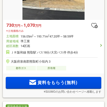
730
1,070
万円～
万円
※土地価格のみ
土地面積
2
2
156.05m
～193.71m
47.20坪～58.59坪
用途地域
準工業
総区画数
14区画
ＪＲ阪和線 熊取駅 バス18分/大宮バス停 停歩4分
大阪府泉南郡熊取町小垣内３
都市ガス
所有権
資料をもらう(無料)
※SUUMOのお問い合わせページへ移動します
建築条件付土地