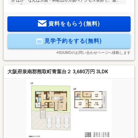
分 ほか なんば方面・和歌山市方面へアクセス良好で、通
勤・通学に便利な立地！■敷地面積はゆとりの約65.78坪！全
居室収納付き「4LDK」新築戸建。■外壁や内装の壁紙など、
お好みに合わせて選択いただけます◎■ご家族の会話が自然と
資料をもらう(無料)
広がる、対面式キッチンとリビングイン階段。■3台分のカー
スペース付き(車種制限有)、セカンドカーや来客時にも重宝し
ます。■庭スペースを確保でき、BBQやお子さまの外遊びなど
見学予約をする(無料)
多目的にお使いいただけます。■周辺環境・ローソンみさき公
園前店 徒歩8分・ウエルシア岬淡輪店 徒歩8分・淡輪小学
校 徒歩17分
※SUUMOのお問い合わせページへ移動します
大阪府泉南郡熊取町青葉台２ 3,680万円 3LDK