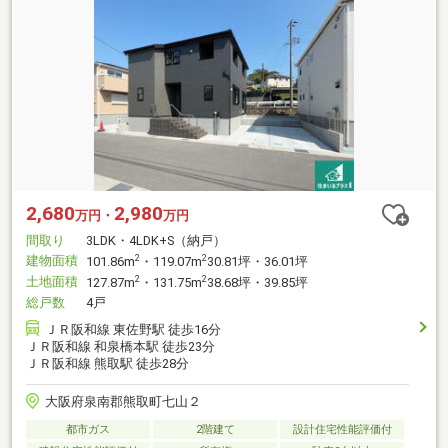
2,680
2,980
万円・
万円
間取り
3LDK・4LDK+S（納戸）
建物面積
2
2
101.86m
・119.07m
30.81坪・36.01坪
土地面積
2
2
127.87m
・131.75m
38.68坪・39.85坪
総戸数
4戸
ＪＲ阪和線 東佐野駅 徒歩16分
ＪＲ阪和線 和泉橋本駅 徒歩23分
ＪＲ阪和線 熊取駅 徒歩28分
大阪府泉南郡熊取町七山２
都市ガス
2階建て
設計住宅性能評価付