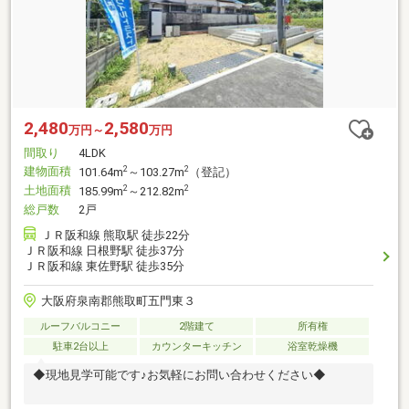
2,480
2,580
万円～
万円
間取り
4LDK
建物面積
2
2
101.64m
～103.27m
（登記）
土地面積
2
2
185.99m
～212.82m
総戸数
2戸
ＪＲ阪和線 熊取駅 徒歩22分
ＪＲ阪和線 日根野駅 徒歩37分
ＪＲ阪和線 東佐野駅 徒歩35分
大阪府泉南郡熊取町五門東３
ルーフバルコニー
2階建て
所有権
駐車2台以上
カウンターキッチン
浴室乾燥機
◆現地見学可能です♪お気軽にお問い合わせください◆