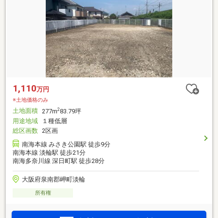
1,110
万円
※土地価格のみ
土地面積
2
277m
83.79坪
用途地域
１種低層
総区画数
2区画
南海本線 みさき公園駅 徒歩9分
南海本線 淡輪駅 徒歩21分
南海多奈川線 深日町駅 徒歩28分
大阪府泉南郡岬町淡輪
所有権