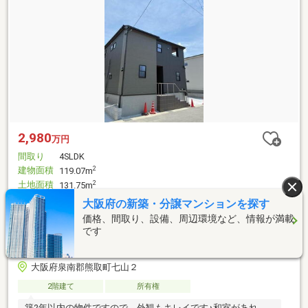
2,980
万円
間取り
4SLDK
建物面積
2
119.07m
土地面積
2
131.75m
総戸数
-
大阪府の新築・分譲マンションを探す
ＪＲ阪和線 東佐野駅 徒歩15分
価格、間取り、設備、周辺環境など、情報が満載
ＪＲ阪和線 和泉橋本駅 徒歩23分
です
水間鉄道 名越駅 徒歩36分
大阪府泉南郡熊取町七山２
2階建て
所有権
築2年以内の物件ですので、外観もキレイです♪和室があれ