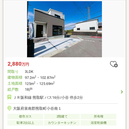
2,880
万円
間取り
3LDK
建物面積
2
2
97.2m
・102.87m
土地面積
2
2
125m
・125.69m
総戸数
18戸
ＪＲ阪和線 熊取駅 バス16分/小谷 停歩2分
大阪府泉南郡熊取町小谷南１
都市ガス
2階建て
所有権
駐車2台以上
カウンターキッチン
浴室乾燥機