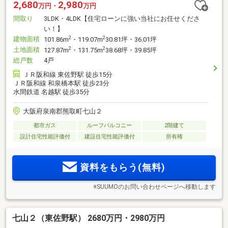
2,680
2,980
万円・
万円
間取り
3LDK・4LDK【住宅ローンに強い当社にお任せくださ
い！】
建物面積
2
2
101.86m
・119.07m
30.81坪・36.01坪
土地面積
2
2
127.87m
・131.75m
38.68坪・39.85坪
総戸数
4戸
ＪＲ阪和線 東佐野駅 徒歩15分
ＪＲ阪和線 和泉橋本駅 徒歩23分
水間鉄道 名越駅 徒歩35分
大阪府泉南郡熊取町七山２
都市ガス
ルーフバルコニー
2階建て
設計住宅性能評価付
建設住宅性能評価付
所有権
資料をもらう(無料)
※SUUMOのお問い合わせページへ移動します
七山２（東佐野駅） 2680万円・2980万円