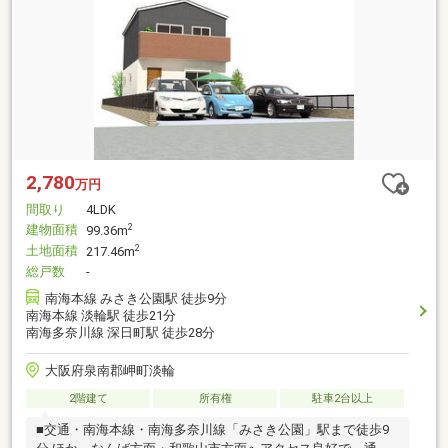
2,780
万円
間取り
4LDK
建物面積
2
99.36m
土地面積
2
217.46m
総戸数
-
南海本線 みさき公園駅 徒歩9分
南海本線 淡輪駅 徒歩21分
南海多奈川線 深日町駅 徒歩28分
大阪府泉南郡岬町淡輪
2階建て
所有権
駐車2台以上
■交通・南海本線・南海多奈川線「みさき公園」駅まで徒歩9