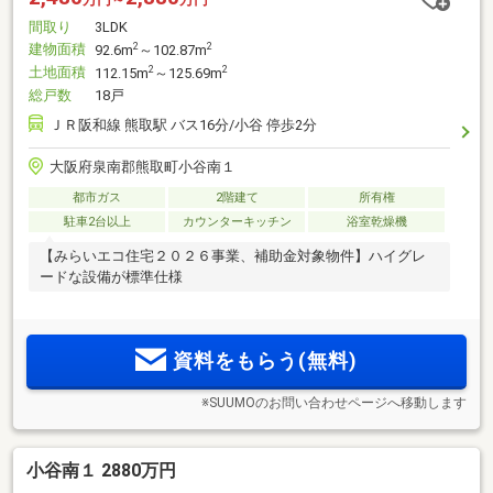
間取り
3LDK
建物面積
2
2
92.6m
～102.87m
土地面積
2
2
112.15m
～125.69m
総戸数
18戸
ＪＲ阪和線 熊取駅 バス16分/小谷 停歩2分
大阪府泉南郡熊取町小谷南１
都市ガス
2階建て
所有権
駐車2台以上
カウンターキッチン
浴室乾燥機
【みらいエコ住宅２０２６事業、補助金対象物件】ハイグレ
ードな設備が標準仕様
資料をもらう(無料)
※SUUMOのお問い合わせページへ移動します
小谷南１ 2880万円