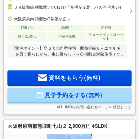
ＪＲ阪和線 熊取駅 バス12分/「希望が丘北」バス停 停歩3分
大阪府泉南郡熊取町希望が丘３
都市ガス
2階建て
所有権
ウォークインクローゼ
駐車2台以上
浴室乾燥機
ット
【物件ポイント】◇ＧＸ志向型住宅・断熱等級６～エネルギ
ーを買う暮らしから、生む暮らしへ～◇補助金対象住宅！ソ
ラエネネクスト（エネファーム・太陽光発電）・乾太くん搭
載（みらいエコ住宅２０２６事業、補助金対象物件です。予
算がなくなり次第終了となります）・南側に広いお庭も確保
資料をもらう(無料)
できる敷地約６４坪・暑い夏も寒い冬も、心地良い室温をキ
ープできる断熱等級６・快適・健康・安全性に優れた高性能
グラスウール断熱材のアクリア採用・子育て家族に嬉しい、
見学予約をする(無料)
小中学校が徒歩３分圏内の立地です【周辺環境】・北小学
校 徒歩３分・熊取北中学校 徒歩２分・サンディ 徒歩１
７分お気軽にお問合せ下さいませ！
※SUUMOのお問い合わせページへ移動します
大阪府泉南郡熊取町七山２ 2,980万円 4SLDK