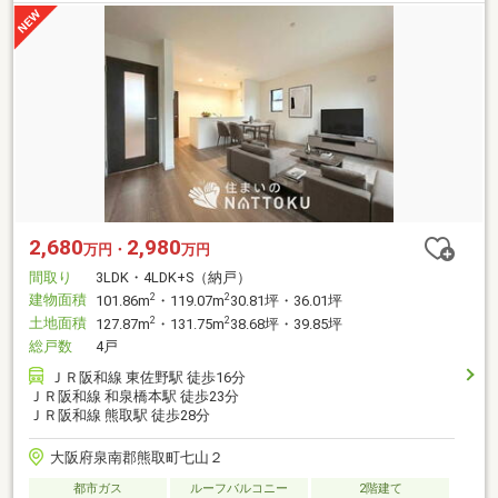
2,680
2,980
万円・
万円
間取り
3LDK・4LDK+S（納戸）
建物面積
2
2
101.86m
・119.07m
30.81坪・36.01坪
土地面積
2
2
127.87m
・131.75m
38.68坪・39.85坪
総戸数
4戸
ＪＲ阪和線 東佐野駅 徒歩16分
ＪＲ阪和線 和泉橋本駅 徒歩23分
ＪＲ阪和線 熊取駅 徒歩28分
大阪府泉南郡熊取町七山２
都市ガス
ルーフバルコニー
2階建て