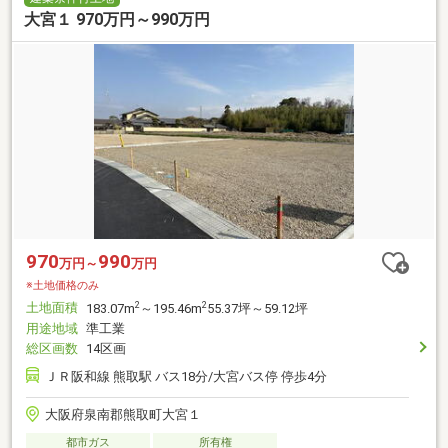
大宮１ 970万円～990万円
970
990
万円～
万円
※土地価格のみ
土地面積
2
2
183.07m
～195.46m
55.37坪～59.12坪
用途地域
準工業
総区画数
14区画
ＪＲ阪和線 熊取駅 バス18分/大宮バス停 停歩4分
大阪府泉南郡熊取町大宮１
都市ガス
所有権