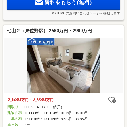
資料をもらう(無料)
※SUUMOのお問い合わせページへ移動します
七山２（東佐野駅） 2680万円・2980万円
2,680
2,980
万円・
万円
間取り
3LDK・4LDK+S（納戸）
建物面積
2
2
101.86m
・119.07m
30.81坪・36.01坪
土地面積
2
2
127.87m
・131.75m
38.68坪・39.85坪
総戸数
4戸