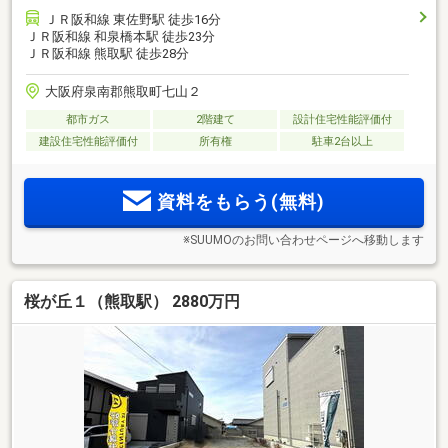
ＪＲ阪和線 東佐野駅 徒歩16分
ＪＲ阪和線 和泉橋本駅 徒歩23分
ＪＲ阪和線 熊取駅 徒歩28分
大阪府泉南郡熊取町七山２
都市ガス
2階建て
設計住宅性能評価付
建設住宅性能評価付
所有権
駐車2台以上
資料をもらう(無料)
※SUUMOのお問い合わせページへ移動します
桜が丘１（熊取駅） 2880万円