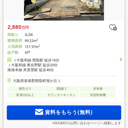
2,880
万円
間取り
3LDK
建物面積
2
99.22m
土地面積
2
121.97m
総戸数
4戸
ＪＲ阪和線 熊取駅 徒歩16分
ＪＲ阪和線 東佐野駅 徒歩20分
南海本線 井原里駅 徒歩40分
大阪府泉南郡熊取町桜が丘１
都市ガス
2階建て
所有権
駐車2台以上
カウンターキッチン
浴室乾燥機
資料をもらう(無料)
※SUUMOのお問い合わせページへ移動します