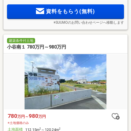
資料をもらう(無料)
※SUUMOのお問い合わせページへ移動します
建築条件付土地
小谷南１ 780万円～980万円
780
980
万円～
万円
※土地価格のみ
土地面積
2
2
112.15m
～120.24m