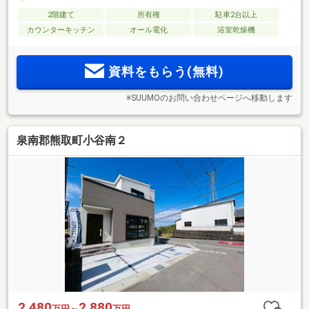
2階建て
所有権
駐車2台以上
カウンターキッチン
オール電化
浴室乾燥機
資料をもらう(無料)
※SUUMOのお問い合わせページへ移動します
泉南郡熊取町小谷南２
2,480
2,880
万円～
万円