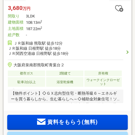
3,680
万円
間取り
3LDK
建物面積
2
108.13m
土地面積
2
187.22m
総戸数
-
ＪＲ阪和線 熊取駅 徒歩12分
ＪＲ阪和線 日根野駅 徒歩18分
ＪＲ関西空港線 日根野駅 徒歩18分
大阪府泉南郡熊取町青葉台２
都市ガス
2階建て
所有権
ウォークインクローゼ
駐車2台以上
浴室乾燥機
ット
【物件ポイント】◇ＧＸ志向型住宅・断熱等級６～エネルギ
ーを買う暮らしから、生む暮らしへ～◇補助金対象住宅！ソ
ラエネネクスト（エネファーム・太陽光発電）・乾太くん搭
載（みらいエコ住宅２０２６事業、補助金対象物件です。予
算がなくなり次第終了となります。）・敷地約５６坪！各所
資料をもらう(無料)
に収納スペースをたっぷり設けた広々３ＬＤＫです♪・一年中
心地良い室温をキープできる断熱等級６・快適・健康・安全
性に優れた高性能グラスウール断熱材のアクリア採用・大阪