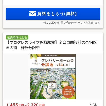
資料をもらう(無料)
※SUUMOのお問い合わせページへ移動します
建築条件付土地
【プログレスライフ熊取駅前】全邸自由設計の全14区
画の街 好評分譲中
1,455
2,320
万円～
万円