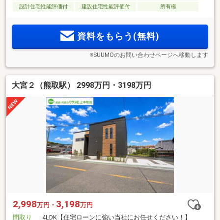
設計住宅性能評価付
建設住宅性能評価付
所有権
資料をもらう(無料)
※SUUMOのお問い合わせページへ移動します
大宮２（熊取駅） 2998万円・3198万円
2,998
3,198
万円・
万円
間取り
4LDK【住宅ローンに強い当社にお任せください！】