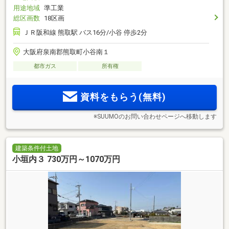
用途地域
準工業
総区画数
18区画
ＪＲ阪和線 熊取駅 バス16分/小谷 停歩2分
大阪府泉南郡熊取町小谷南１
都市ガス
所有権
資料をもらう(無料)
※SUUMOのお問い合わせページへ移動します
建築条件付土地
小垣内３ 730万円～1070万円