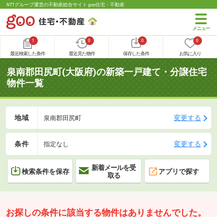
NTTグループ運営の不動産総合サイト goo住宅・不動産
1
0
0
0
最近検索した条件
最近見た物件
保存した条件
お気に入り
泉南郡田尻町(大阪府)の新築一戸建て・分譲住宅
物件一覧
地域
変更する
泉南郡田尻町
条件
変更する
指定なし
新着メールを受
検索条件を保存
アプリで探す
取る
お探しの条件に該当する物件はありませんでした。