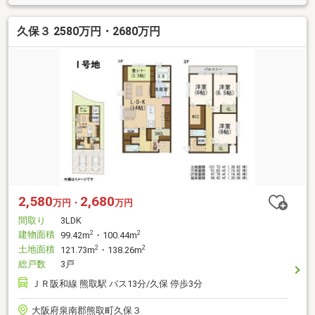
久保３ 2580万円・2680万円
2,580
2,680
万円・
万円
間取り
3LDK
建物面積
2
2
99.42m
・100.44m
土地面積
2
2
121.73m
・138.26m
総戸数
3戸
ＪＲ阪和線 熊取駅 バス13分/久保 停歩3分
大阪府泉南郡熊取町久保３