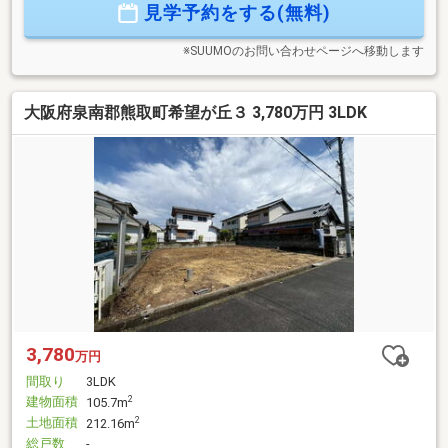
見学予約をする(無料)
市内、関西国際空港など好アクセスです！【周辺環境】・西
小学校 徒歩１６分・熊取中学校 徒歩２９分・イオン 徒
歩９分お気軽にお問合せ下さい！
※SUUMOのお問い合わせページへ移動します
大阪府泉南郡熊取町希望が丘３ 3,780万円 3LDK
3,780
万円
間取り
3LDK
建物面積
2
105.7m
土地面積
2
212.16m
総戸数
-