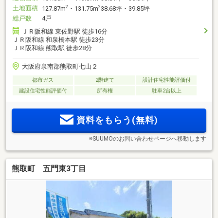
土地面積
2
2
127.87m
・131.75m
38.68坪・39.85坪
総戸数
4戸
ＪＲ阪和線 東佐野駅 徒歩16分
ＪＲ阪和線 和泉橋本駅 徒歩23分
ＪＲ阪和線 熊取駅 徒歩28分
大阪府泉南郡熊取町七山２
都市ガス
2階建て
設計住宅性能評価付
建設住宅性能評価付
所有権
駐車2台以上
資料をもらう(無料)
※SUUMOのお問い合わせページへ移動します
熊取町 五門東3丁目