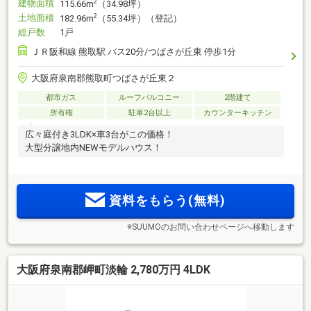
建物面積
2
115.66m
（34.98坪）
土地面積
2
182.96m
（55.34坪）（登記）
総戸数
1戸
ＪＲ阪和線 熊取駅 バス20分/つばさが丘東 停歩1分
大阪府泉南郡熊取町つばさが丘東２
都市ガス
ルーフバルコニー
2階建て
所有権
駐車2台以上
カウンターキッチン
広々庭付き3LDK×車3台がこの価格！
大型分譲地内NEWモデルハウス！
資料をもらう(無料)
※SUUMOのお問い合わせページへ移動します
大阪府泉南郡岬町淡輪 2,780万円 4LDK