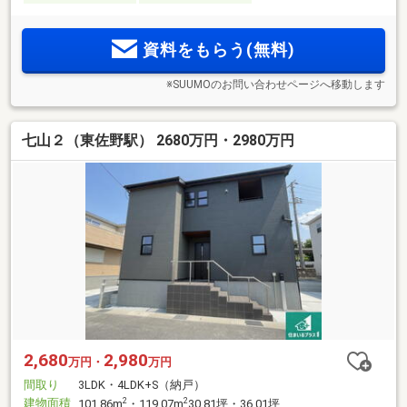
資料をもらう(無料)
※SUUMOのお問い合わせページへ移動します
七山２（東佐野駅） 2680万円・2980万円
2,680
2,980
万円・
万円
間取り
3LDK・4LDK+S（納戸）
建物面積
2
2
101.86m
・119.07m
30.81坪・36.01坪