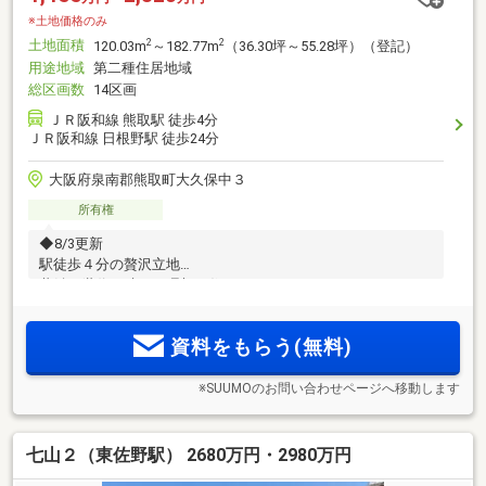
※土地価格のみ
土地面積
2
2
120.03m
～182.77m
（36.30坪～55.28坪）（登記）
用途地域
第二種住居地域
総区画数
14区画
ＪＲ阪和線 熊取駅 徒歩4分
ＪＲ阪和線 日根野駅 徒歩24分
大阪府泉南郡熊取町大久保中３
所有権
◆8/3更新
駅徒歩４分の贅沢立地
共働き世代が叶える理想の住まい
資料をもらう(無料)
※SUUMOのお問い合わせページへ移動します
七山２（東佐野駅） 2680万円・2980万円