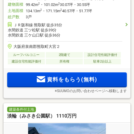
建物面積
2
2
99.42m
・101.02m
30.07坪・30.55坪
土地面積
2
2
134.13m
・171.15m
40.57坪・51.77坪
総戸数
3戸
ＪＲ阪和線 熊取駅 徒歩35分
水間鉄道 三ツ松駅 徒歩39分
水間鉄道 三ケ山口駅 徒歩36分
大阪府泉南郡熊取町大宮２
ルーフバルコニー
2階建て
設計住宅性能評価付
建設住宅性能評価付
所有権
駐車2台以上
資料をもらう(無料)
※SUUMOのお問い合わせページへ移動します
建築条件付土地
淡輪（みさき公園駅） 1110万円