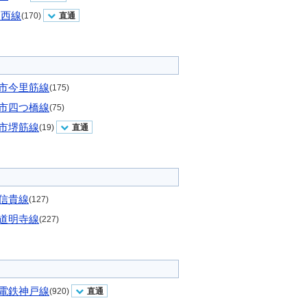
東西線
(170)
直通
市今里筋線
(175)
市四つ橋線
(75)
市堺筋線
(19)
直通
信貴線
(127)
道明寺線
(227)
電鉄神戸線
(920)
直通