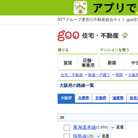
NTTグループ運営の不動産総合サイト goo
借りる
マンションを買う
店舗･
賃貸
新築
中
事業用
住宅・不動産
>
新築一戸建て
>
関西
>
大阪
大阪府の路線一覧
大阪府
兵庫県
京都府
滋賀県
奈良
JR
東海道本線
(2,666)
直通
桜島線
(28)
直通