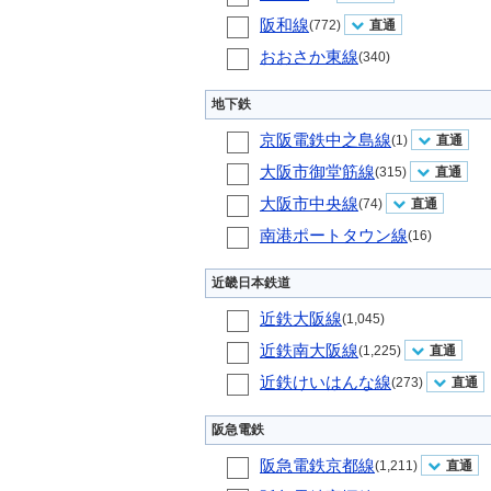
阪和線
(772)
直通
おおさか東線
(340)
地下鉄
京阪電鉄中之島線
(1)
直通
大阪市御堂筋線
(315)
直通
大阪市中央線
(74)
直通
南港ポートタウン線
(16)
近畿日本鉄道
近鉄大阪線
(1,045)
近鉄南大阪線
(1,225)
直通
近鉄けいはんな線
(273)
直通
阪急電鉄
阪急電鉄京都線
(1,211)
直通