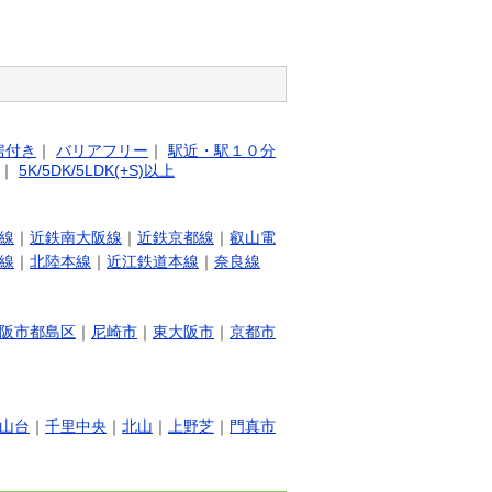
房付き
｜
バリアフリー
｜
駅近・駅１０分
｜
5K/5DK/5LDK(+S)以上
線
｜
近鉄南大阪線
｜
近鉄京都線
｜
叡山電
線
｜
北陸本線
｜
近江鉄道本線
｜
奈良線
阪市都島区
｜
尼崎市
｜
東大阪市
｜
京都市
山台
｜
千里中央
｜
北山
｜
上野芝
｜
門真市