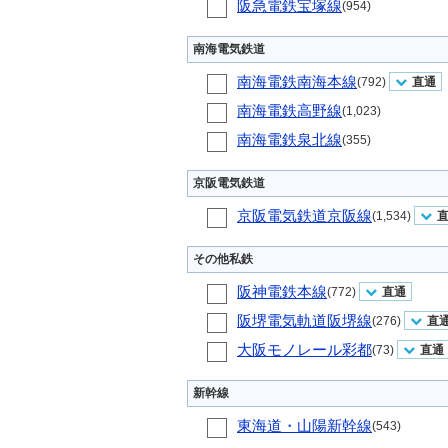
阪急電鉄宝塚線
(954)
南海電気鉄道
南海電鉄南海本線
(792)
直通
南海電鉄高野線
(1,023)
南海電鉄泉北線
(355)
京阪電気鉄道
京阪電気鉄道京阪線
(1,534)
その他私鉄
阪神電鉄本線
(772)
直通
阪堺電気軌道阪堺線
(276)
直
大阪モノレール彩都
(73)
直通
新幹線
東海道・山陽新幹線
(543)