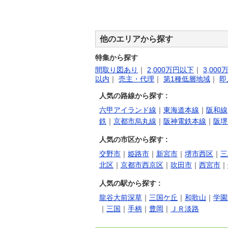
他のエリアから探す
特集から探す
間取り図あり
｜
2,000万円以下
｜
3,00
以内
｜
売主・代理
｜
第1種低層地域
｜
即
人気の路線から探す :
六甲アイランド線
｜
東海道本線
｜
阪和線
鉄
｜
京都市烏丸線
｜
阪神電鉄本線
｜
阪堺
人気の市区から探す :
交野市
｜
姫路市
｜
新宮市
｜
堺市西区
｜
三
北区
｜
京都市西京区
｜
吹田市
｜
西宮市
｜
人気の駅から探す :
龍谷大前深草
｜
三国ケ丘
｜
和歌山
｜
学園
｜
三国
｜
手柄
｜
豊岡
｜
ＪＲ淡路