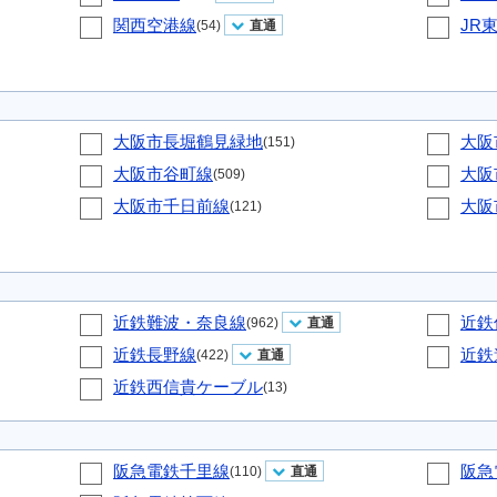
関西空港線
JR
(54)
直通
大阪市長堀鶴見緑地
大阪
(151)
大阪市谷町線
大阪
(509)
大阪市千日前線
大阪
(121)
近鉄難波・奈良線
近鉄
(962)
直通
近鉄長野線
近鉄
(422)
直通
近鉄西信貴ケーブル
(13)
阪急電鉄千里線
阪急
(110)
直通