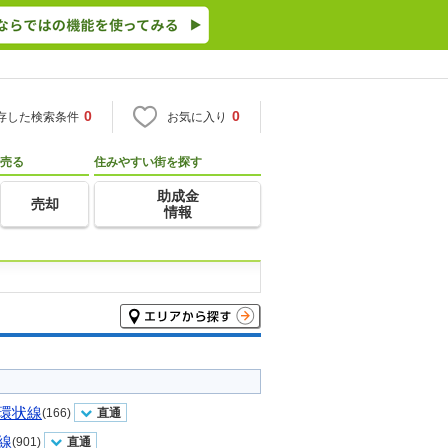
0
0
存した検索条件
お気に入り
売る
住みやすい街を探す
助成金
売却
情報
環状線
(166)
直通
線
(901)
直通