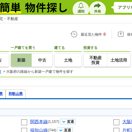
住宅・不動産
0
最近見た物件
保
一戸建てを買う
建てる
投資する
不動産
古
新築
中古
土地
土地活用
投資
府
>
大阪府の路線から新築一戸建て物件を探す
県
和歌山県
関西本線
大阪
(1,157)
直通
福知山線
片町
(744)
直通