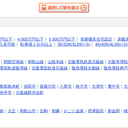
0万円以下
｜
4,000万円以下
｜
5,000万円以下
｜
長期優良住宅認定
｜
床暖
入居可能
｜
駐車場２台分以上
｜
3K/3DK/3LDK(+S)
｜
4K/4DK/4LDK(+S)
｜
関西空港線
｜
和歌山線
｜
山陰本線
｜
京阪電気鉄道京阪線
｜
大阪市堺筋
電気軌道阪堺線
｜
京阪電気鉄道石坂線
｜
阪急電鉄京都線
｜
阪急電鉄神戸
島郡島本町
｜
池田市
｜
寝屋川市
｜
八尾市
｜
枚方市
｜
大津市
｜
豊中市
｜
大
伊丹市
｜
北葛城郡河合町
前
｜
大正
｜
和歌山市
｜
生駒
｜
朝霧
｜
おごと温泉
｜
摂津富田
｜
新金岡
｜
桃