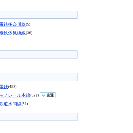
電鉄多奈川線
(5)
電鉄汐見橋線
(38)
電鉄
(458)
モノレール本線
(521)
直通
鉄道水間線
(51)