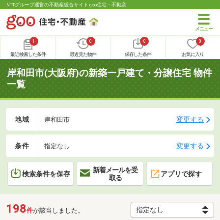
NTTグループ運営の不動産総合サイト goo住宅・不動産
1
0
0
0
最近検索した条件
最近見た物件
保存した条件
お気に入り
岸和田市(大阪府)の新築一戸建て・分譲住宅 物件
一覧
地域
変更する
岸和田市
条件
変更する
指定なし
新着メールを受
検索条件を保存
アプリで探す
取る
198
件
が該当しました。