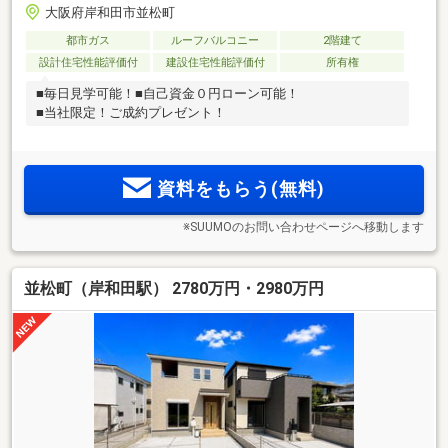
大阪府岸和田市並松町
都市ガス
ルーフバルコニー
2階建て
設計住宅性能評価付
建設住宅性能評価付
所有権
■毎日見学可能！■自己資金０円ローン可能！
■当社限定！ご成約プレゼント！
資料をもらう(無料)
※SUUMOのお問い合わせページへ移動します
並松町（岸和田駅） 2780万円・2980万円