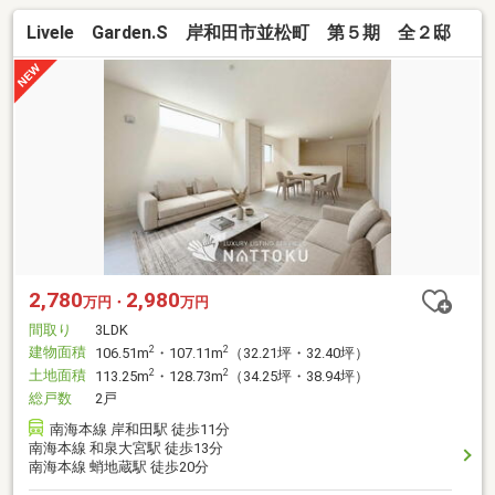
Livele Garden.S 岸和田市並松町 第５期 全２邸
2,780
2,980
万円・
万円
間取り
3LDK
建物面積
2
2
106.51m
・107.11m
（32.21坪・32.40坪）
土地面積
2
2
113.25m
・128.73m
（34.25坪・38.94坪）
総戸数
2戸
南海本線 岸和田駅 徒歩11分
南海本線 和泉大宮駅 徒歩13分
南海本線 蛸地蔵駅 徒歩20分