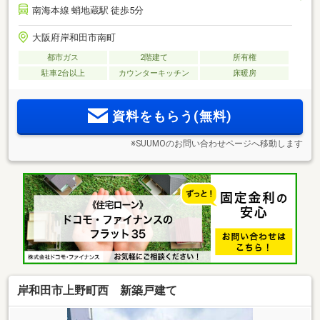
南海本線 蛸地蔵駅 徒歩5分
大阪府岸和田市南町
都市ガス
2階建て
所有権
駐車2台以上
カウンターキッチン
床暖房
資料をもらう(無料)
※SUUMOのお問い合わせページへ移動します
岸和田市上野町西 新築戸建て