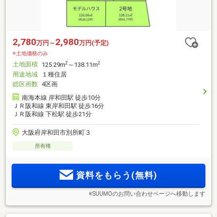
2,780
2,980
万円～
万円(予定)
※土地価格のみ
土地面積
2
2
125.29m
～138.11m
用途地域
１種住居
総区画数
4区画
南海本線 岸和田駅 徒歩10分
ＪＲ阪和線 東岸和田駅 徒歩16分
ＪＲ阪和線 下松駅 徒歩21分
大阪府岸和田市別所町３
所有権
資料をもらう(無料)
※SUUMOのお問い合わせページへ移動します