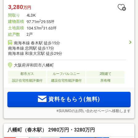
3,280
万円
間取り
4LDK
建物面積
2
97.71m
29.55坪
土地面積
2
104.57m
31.63坪
総戸数
2戸
南海本線 春木駅 徒歩15分
南海本線 忠岡駅 徒歩17分
南海本線 和泉大宮駅 徒歩29分
大阪府岸和田市八幡町
都市ガス
ルーフバルコニー
2階建て
設計住宅性能評価付
建設住宅性能評価付
所有権
資料をもらう(無料)
※SUUMOのお問い合わせページへ移動します
八幡町（春木駅） 2980万円・3280万円