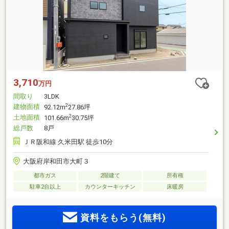
3,710
万円
間取り
3LDK
建物面積
2
92.12m
27.86坪
土地面積
2
101.66m
30.75坪
総戸数
8戸
ＪＲ阪和線 久米田駅 徒歩10分
大阪府岸和田市大町３
都市ガス
2階建て
所有権
駐車2台以上
カウンターキッチン
床暖房
資料をもらう(無料)