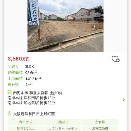
3,580
万円
間取り
3LDK
建物面積
2
92.6m
土地面積
2
148.21m
総戸数
4戸
南海本線 和泉大宮駅 徒歩9分
南海本線 岸和田駅 徒歩13分
南海本線 蛸地蔵駅 徒歩23分
大阪府岸和田市上野町西
都市ガス
2階建て
所有権
駐車2台以上
カウンターキッチン
浴室乾燥機