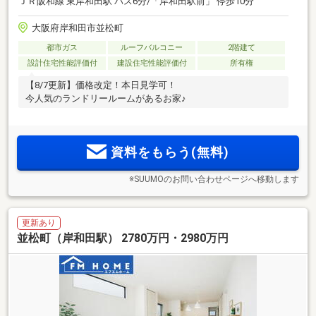
ＪＲ阪和線 東岸和田駅 バス6分/「岸和田駅前」 停歩10分
大阪府岸和田市並松町
都市ガス
ルーフバルコニー
2階建て
設計住宅性能評価付
建設住宅性能評価付
所有権
【8/7更新】価格改定！本日見学可！
今人気のランドリールームがあるお家♪
資料をもらう(無料)
※SUUMOのお問い合わせページへ移動します
更新あり
並松町（岸和田駅） 2780万円・2980万円