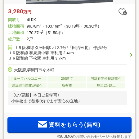
3,280
万円
間取り
4LDK
建物面積
2
2
99.78m
・100.19m
（30.18坪・30.30坪）
土地面積
2
170.27m
（51.50坪）
総戸数
2戸
ＪＲ阪和線 久米田駅 バス7分/「田治米北」 停歩5分
ＪＲ阪和線 和泉府中駅 車利用 3.4km
ＪＲ阪和線 下松駅 車利用 3.7km
大阪府岸和田市今木町
ルーフバルコニー
2階建て
設計住宅性能評価付
建設住宅性能評価付
所有権
駐車2台以上
【8/7更新】本日ご見学可♪
小学校まで徒歩8分でまず安心の立地♪
資料をもらう(無料)
※SUUMOのお問い合わせページへ移動します