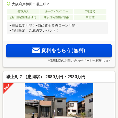
大阪府岸和田市磯上町２
都市ガス
ルーフバルコニー
2階建て
設計住宅性能評価付
建設住宅性能評価付
所有権
■毎日見学可能！■自己資金０円ローン可能！
■当社限定！ご成約プレゼント！
資料をもらう(無料)
※SUUMOのお問い合わせページへ移動します
磯上町２（忠岡駅） 2880万円・2980万円