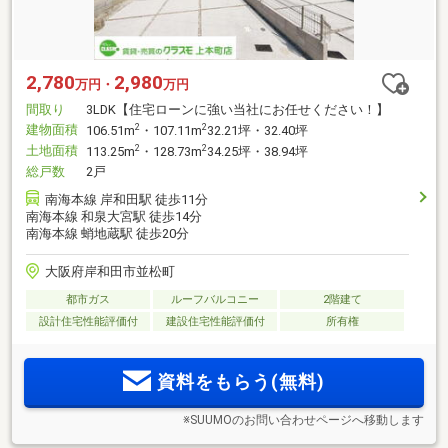
2,780
2,980
万円・
万円
間取り
3LDK【住宅ローンに強い当社にお任せください！】
建物面積
2
2
106.51m
・107.11m
32.21坪・32.40坪
土地面積
2
2
113.25m
・128.73m
34.25坪・38.94坪
総戸数
2戸
南海本線 岸和田駅 徒歩11分
南海本線 和泉大宮駅 徒歩14分
南海本線 蛸地蔵駅 徒歩20分
大阪府岸和田市並松町
都市ガス
ルーフバルコニー
2階建て
設計住宅性能評価付
建設住宅性能評価付
所有権
資料をもらう(無料)
※SUUMOのお問い合わせページへ移動します