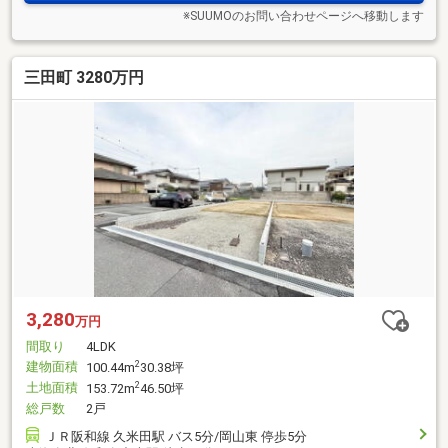
※SUUMOのお問い合わせページへ移動します
三田町 3280万円
3,280
万円
間取り
4LDK
建物面積
2
100.44m
30.38坪
土地面積
2
153.72m
46.50坪
総戸数
2戸
ＪＲ阪和線 久米田駅 バス5分/岡山東 停歩5分