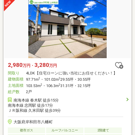
2,980
3,280
万円・
万円
間取り
4LDK【住宅ローンに強い当社にお任せください！】
建物面積
2
2
97.71m
・101.02m
29.55坪・30.55坪
土地面積
2
2
103.53m
・106.3m
31.31坪・32.15坪
総戸数
2戸
南海本線 春木駅 徒歩15分
南海本線 忠岡駅 徒歩17分
ＪＲ阪和線 久米田駅 徒歩39分
大阪府岸和田市八幡町
都市ガス
ルーフバルコニー
2階建て