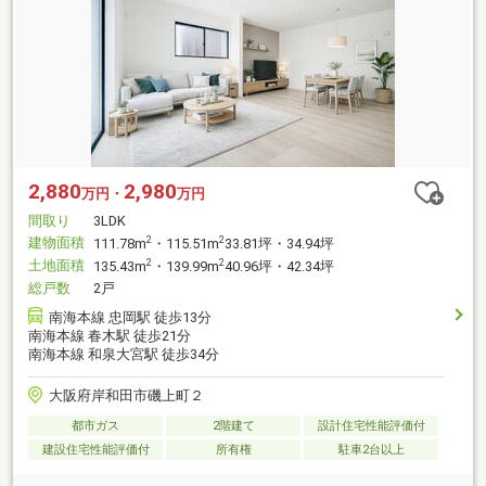
2,880
2,980
万円・
万円
間取り
3LDK
建物面積
2
2
111.78m
・115.51m
33.81坪・34.94坪
土地面積
2
2
135.43m
・139.99m
40.96坪・42.34坪
総戸数
2戸
南海本線 忠岡駅 徒歩13分
南海本線 春木駅 徒歩21分
南海本線 和泉大宮駅 徒歩34分
大阪府岸和田市磯上町２
都市ガス
2階建て
設計住宅性能評価付
建設住宅性能評価付
所有権
駐車2台以上