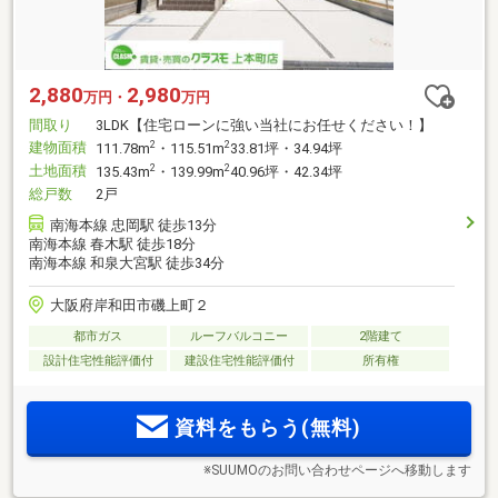
2,880
2,980
万円・
万円
間取り
3LDK【住宅ローンに強い当社にお任せください！】
建物面積
2
2
111.78m
・115.51m
33.81坪・34.94坪
土地面積
2
2
135.43m
・139.99m
40.96坪・42.34坪
総戸数
2戸
南海本線 忠岡駅 徒歩13分
南海本線 春木駅 徒歩18分
南海本線 和泉大宮駅 徒歩34分
大阪府岸和田市磯上町２
都市ガス
ルーフバルコニー
2階建て
設計住宅性能評価付
建設住宅性能評価付
所有権
資料をもらう(無料)
※SUUMOのお問い合わせページへ移動します