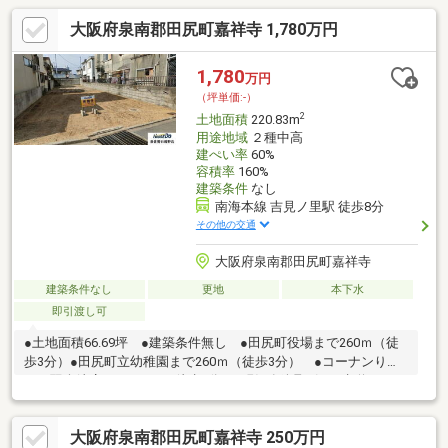
大阪府泉南郡田尻町嘉祥寺 1,780万円
1,780
万円
（坪単価:-）
2
土地面積
220.83m
用途地域
２種中高
建ぺい率
60%
容積率
160%
建築条件
なし
南海本線 吉見ノ里駅 徒歩8分
その他の交通
大阪府泉南郡田尻町嘉祥寺
建築条件なし
更地
本下水
即引渡し可
●土地面積66.69坪 ●建築条件無し ●田尻町役場まで260ｍ（徒
歩3分）●田尻町立幼稚園まで260ｍ（徒歩3分） ●コーナンりん
くう羽倉崎店まで550ｍ（徒歩7分）●現況有姿取引 ●水道メータ
ー現況13ｍｍ ●再建築時、４３条但し書き許可が必要となりま
す。セットバック必要となります。 ●都市ガス引き込み無し、
大阪府泉南郡田尻町嘉祥寺 250万円
前面道路近くに配管あり●売主が国内非居住者に該当するため、