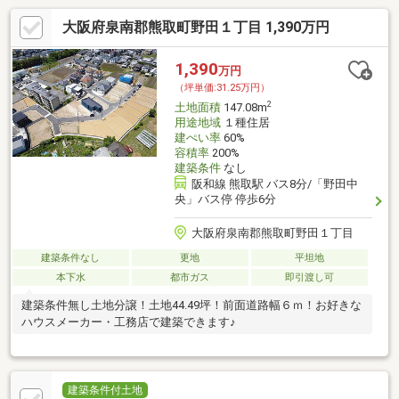
大阪府泉南郡熊取町野田１丁目 1,390万円
1,390
万円
（坪単価:31.25万円）
2
土地面積
147.08m
用途地域
１種住居
建ぺい率
60%
容積率
200%
建築条件
なし
阪和線 熊取駅 バス8分/「野田中
央」バス停 停歩6分
大阪府泉南郡熊取町野田１丁目
建築条件なし
更地
平坦地
本下水
都市ガス
即引渡し可
建築条件無し土地分譲！土地44.49坪！前面道路幅６ｍ！お好きな
ハウスメーカー・工務店で建築できます♪
建築条件付土地