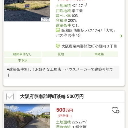
2
土地面積
421.27m
用途地域
準工業
建ぺい率
60%
容積率
200%
建築条件
なし
阪和線 熊取駅 バス17分/「大宮」
バス停 停歩4分
大阪府泉南郡熊取町小垣内３丁目
建築条件なし
更地
南道路
本下水
■建築条件無し！お好きな工務店・ハウスメーカーで建築可能で
す
大阪府泉南郡岬町淡輪 500万円
500
万円
（坪単価:-）
2
土地面積
226.27m
用途地域
１種低層