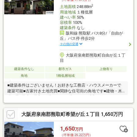
2
土地面積
248.88m
用途地域
１種低層
建ぺい率
50%
容積率
100%
建築条件
なし
阪和線 熊取駅 バス8分/「自由が
丘」バス停 停歩2分
その他の交通
大阪府泉南郡熊取町自由が丘１丁
目
建築条件なし
都市ガス
上物有り
角地
1種低層地域
■建築条件はございません！お好きな工務店・ハウスメーカーで
建築可能■古家付き土地売買■閑静な住宅街の角地です■建物・木
造瓦葺2階建・居宅・1階62.10m22階36.43m2延床98.53m2
大阪府泉南郡熊取町希望が丘１丁目 1,650万円
1,650
万円
（坪単価:25.22万円）