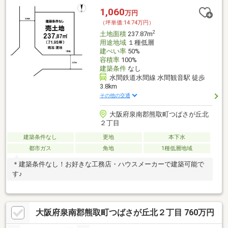
1,060
万円
（坪単価:14.74万円）
2
土地面積
237.87m
用途地域
１種低層
建ぺい率
50%
容積率
100%
建築条件
なし
水間鉄道水間線 水間観音駅 徒歩
3.8km
その他の交通
大阪府泉南郡熊取町つばさが丘北
２丁目
建築条件なし
更地
本下水
都市ガス
角地
1種低層地域
＊建築条件なし！お好きな工務店・ハウスメーカーで建築可能で
す♪
大阪府泉南郡熊取町つばさが丘北２丁目 760万円