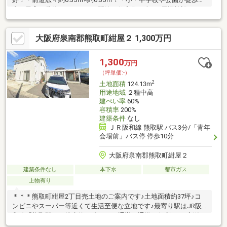
内で子育て世代にオススメの閑静な住宅街！〇-- 周辺施設 --
〇・くわはらクリニック…歩8分（627ｍ）・サンディ 熊取店…歩
15分（1194ｍ）・希望が丘2号公園…歩7分（542ｍ）〇-- 学校 -
大阪府泉南郡熊取町紺屋２ 1,300万円
-〇・熊取町立北小学校…歩8分（574ｍ）・熊取町立熊取北中学
校…歩7分（548ｍ）〇-- ライフライン --〇・上水：前面配管15
、引込管20 、メーター20 ・下水：前面配管250 、引込管150 ・ガ
1,300
万円
ス：前面配管50 、引込32
（坪単価:-）
2
土地面積
124.13m
用途地域
２種中高
建ぺい率
60%
容積率
200%
建築条件
なし
ＪＲ阪和線 熊取駅 バス3分/「青年
会場前」バス停 停歩10分
大阪府泉南郡熊取町紺屋２
建築条件なし
本下水
都市ガス
上物有り
＊＊＊熊取町紺屋2丁目売土地のご案内です♪土地面積約37坪♪コ
ンビニやスーパー等近くて生活至便な立地です♪最寄り駅はJR阪
和線「熊取駅」で徒歩約14分のため通勤や通学に便利です♪新築
用地にいかがでしょうか♪お気軽にお問合せお待ちしております♪