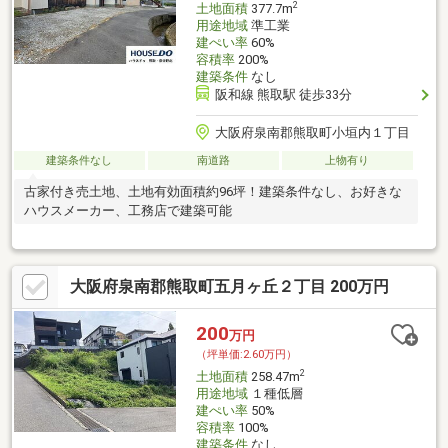
2
土地面積
377.7m
用途地域
準工業
建ぺい率
60%
容積率
200%
建築条件
なし
阪和線 熊取駅 徒歩33分
大阪府泉南郡熊取町小垣内１丁目
建築条件なし
南道路
上物有り
古家付き売土地、土地有効面積約96坪！建築条件なし、お好きな
ハウスメーカー、工務店で建築可能
大阪府泉南郡熊取町五月ヶ丘２丁目 200万円
200
万円
（坪単価:2.60万円）
2
土地面積
258.47m
用途地域
１種低層
建ぺい率
50%
容積率
100%
建築条件
なし