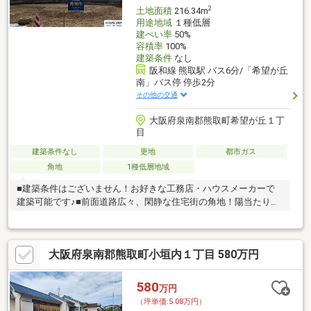
2
土地面積
216.34m
用途地域
１種低層
建ぺい率
50%
容積率
100%
建築条件
なし
阪和線 熊取駅 バス6分/「希望が丘
南」バス停 停歩2分
その他の交通
大阪府泉南郡熊取町希望が丘１丁
目
建築条件なし
更地
都市ガス
角地
1種低層地域
■建築条件はございません！お好きな工務店・ハウスメーカーで
建築可能です♪■前面道路広々、閑静な住宅街の角地！陽当たり良
好です
大阪府泉南郡熊取町小垣内１丁目 580万円
580
万円
（坪単価:5.08万円）