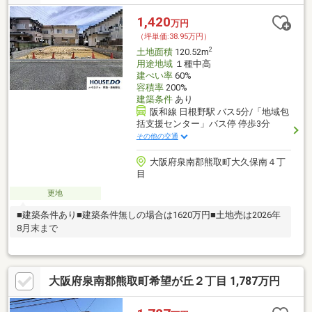
1,420
万円
（坪単価:38.95万円）
2
土地面積
120.52m
用途地域
１種中高
建ぺい率
60%
容積率
200%
建築条件
あり
阪和線 日根野駅 バス5分/「地域包
括支援センター」バス停 停歩3分
その他の交通
大阪府泉南郡熊取町大久保南４丁
目
更地
■建築条件あり■建築条件無しの場合は1620万円■土地売は2026年
8月末まで
大阪府泉南郡熊取町希望が丘２丁目 1,787万円