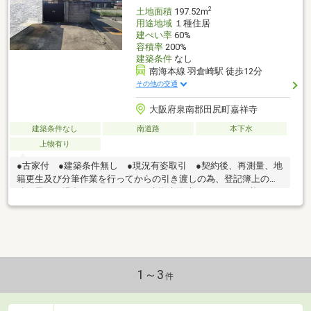
2
土地面積
197.52m
用途地域
１種住居
建ぺい率
60%
容積率
200%
建築条件
なし
南海本線 羽倉崎駅 徒歩12分
その他の交通
大阪府泉南郡田尻町嘉祥寺
建築条件なし
南道路
本下水
上物有り
●古家付 ●建築条件無し ●現況有姿取引 ●契約後、再測量、地
籍更生及び分筆作業を行ってからの引き渡しの為、登記簿上の面
積と異なる場合があります。 ●建物建築時セットバック必要 ●
購入者は自身か親族の方が居住する方のみでお願い致します。賃
貸・民泊等の収益目的の方はご遠慮願います。
1～3
件