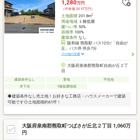
1,280
万円
（坪単価:20.97万円）
2
土地面積
201.8m
用途地域
１種低層
建ぺい率
50%
容積率
100%
建築条件
なし
阪和線 熊取駅 バス12分/「自由が
丘」バス停 停歩7分
その他の交通
大阪府泉南郡熊取町自由が丘２丁
目
建築条件なし
更地
平坦地
本下水
1種低層地域
◆建築条件なし売土地！お好きな工務店・ハウスメーカーで建築
可能です◇土地面積約61坪！
大阪府泉南郡熊取町つばさが丘北２丁目 1,060万
円