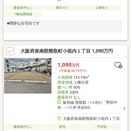
建築条件なし
都市ガス
上物有り
1種低層地域
■閑静な住宅街です
大阪府泉南郡熊取町小垣内１丁目 1,090万円
1,090
万円
（坪単価:28.79万円）
2
土地面積
125.19m
用途地域
１種住居
建ぺい率
60%
容積率
200%
建築条件
なし
阪和線 熊取駅 バス8分/「野田中
央」バス停 停歩6分
大阪府泉南郡熊取町小垣内１丁目
建築条件なし
更地
平坦地