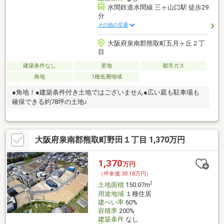
水間鉄道水間線 三ヶ山口駅 徒歩29
分
その他の交通
大阪府泉南郡熊取町五月ヶ丘２丁
目
建築条件なし
更地
都市ガス
角地
1種低層地域
●角地！●建築条件付き土地ではございません●広い庭も駐車場も
確保できる約78坪の土地♪
大阪府泉南郡熊取町野田１丁目 1,370万円
1,370
万円
（坪単価:30.18万円）
2
土地面積
150.07m
用途地域
１種住居
建ぺい率
60%
容積率
200%
建築条件
なし