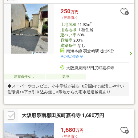
買主様が個人で居住用以外の目的で購入される場合、または法人
として購入される場合には、所得税法に基づき売買代金の10.21％
250
万円
を源泉徴収し、税務署へ納付する義務が生じる可能性がありま
（坪単価:-）
す。 源泉徴収の要否は買主様の状況によ…
2
土地面積
41.92m
用途地域
１種住居
建ぺい率
60%
容積率
200%
建築条件
なし
南海本線 羽倉崎駅 徒歩9分
その他の交通
大阪府泉南郡田尻町嘉祥寺
建築条件なし
更地
◆スーパーやコンビニ、小中学校が徒歩10分圏内で生活しやすい
住環境♪※下水引き込み無し※隣地からの雨水通過越境あり
大阪府泉南郡田尻町嘉祥寺 1,680万円
1,680
万円
（坪単価:-）