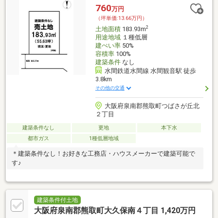
760
万円
（坪単価:13.66万円）
2
土地面積
183.93m
用途地域
１種低層
建ぺい率
50%
容積率
100%
建築条件
なし
水間鉄道水間線 水間観音駅 徒歩
3.8km
その他の交通
大阪府泉南郡熊取町つばさが丘北
２丁目
建築条件なし
更地
本下水
都市ガス
1種低層地域
＊建築条件なし！お好きな工務店・ハウスメーカーで建築可能で
す♪
建築条件付土地
大阪府泉南郡熊取町大久保南４丁目 1,420万円