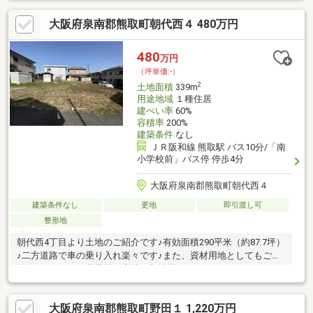
＊＊＊※カーポートあり、撤去可能
大阪府泉南郡熊取町朝代西４ 480万円
480
万円
（坪単価:-）
2
土地面積
339m
用途地域
１種住居
建ぺい率
60%
容積率
200%
建築条件
なし
ＪＲ阪和線 熊取駅 バス10分/「南
小学校前」バス停 停歩4分
大阪府泉南郡熊取町朝代西４
建築条件なし
更地
即引渡し可
整形地
朝代西4丁目より土地のご紹介です♪有効面積290平米（約87.7坪）
♪二方道路で車の乗り入れ楽々です♪また、資材用地としてもご利
用いただけます♪事業用の土地、収益用としていかがでしょうか？
お問い合わせお待ちしております♪＊＊＊＊＊＊＊＊＊＊＊＊＊＊
＊＊＊＊＊＊＊＊＊＊＊＊＊＊＊＊＊＊＊＊＊＊※原則再建築不
大阪府泉南郡熊取町野田１ 1,220万円
可 ※令和6年度固定資産税額：72374円 ※他人地の上水道管が本