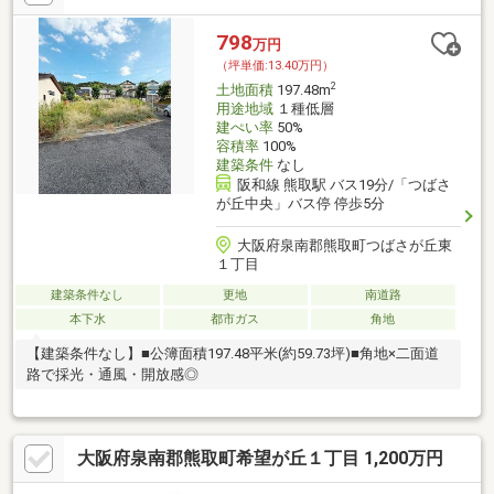
798
万円
（坪単価:13.40万円）
2
土地面積
197.48m
用途地域
１種低層
建ぺい率
50%
容積率
100%
建築条件
なし
阪和線 熊取駅 バス19分/「つばさ
が丘中央」バス停 停歩5分
大阪府泉南郡熊取町つばさが丘東
１丁目
建築条件なし
更地
南道路
本下水
都市ガス
角地
【建築条件なし】■公簿面積197.48平米(約59.73坪)■角地×二面道
路で採光・通風・開放感◎
大阪府泉南郡熊取町希望が丘１丁目 1,200万円