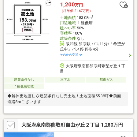
1,200
万円
（坪単価:21.67万円）
2
土地面積
183.08m
用途地域
１種低層
建ぺい率
50%
容積率
100%
建築条件
なし
阪和線 熊取駅 バス11分/「希望が
丘中」バス停 停歩4分
その他の交通
大阪府泉南郡熊取町希望が丘１丁
目
建築条件なし
本下水
都市ガス
1種低層地域
◆解体更地渡し◇建築条件なし売土地！土地面積55.38坪◆前面
道路8ｍございます
大阪府泉南郡熊取町自由が丘２丁目 1,280万円