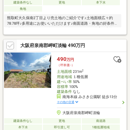
建築条件なし
更地
本下水
角地
熊取町大久保南2丁目より売土地のご紹介です♪土地面積広々約
78.78坪♪多用途にお使いいただけます♪南面道路・角地の好条件♪
建築条件無しのため、お好きなハウスメーカーや工務店で建築可
能です♪新築用地としても最適でございます♪周辺には商業施設が
多数あり生活至便♪小学校も徒歩圏内のためファミリー層の方々に
大阪府泉南郡岬町淡輪 490万円
もおすすめ♪お問い合わせお待ちしております
♪*********************※令和8年度固定資産税額：15839円※上水
道・都市ガスの引込なし
490
万円
（坪単価:-）
2
土地面積
231m
用途地域
１種低層
建ぺい率
50%
容積率
100%
建築条件
なし
南海本線 みさき公園駅 徒歩13分
その他の交通
大阪府泉南郡岬町淡輪
建築条件なし
更地
南道路
本下水
即引渡し可
1種低層地域