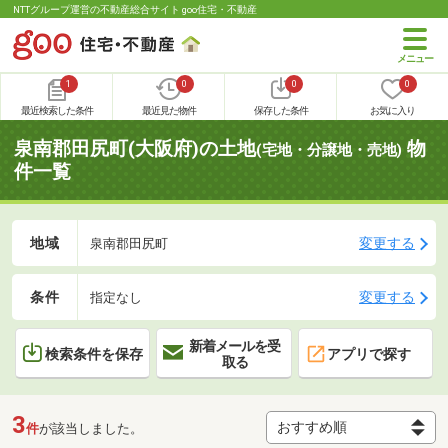
NTTグループ運営の不動産総合サイト goo住宅・不動産
1
0
0
0
最近検索した条件
最近見た物件
保存した条件
お気に入り
泉南郡田尻町(大阪府)の土地
物
(宅地・分譲地・売地)
件一覧
地域
変更する
泉南郡田尻町
条件
変更する
指定なし
新着メールを受
検索条件を保存
アプリで探す
取る
3
件
が該当しました。