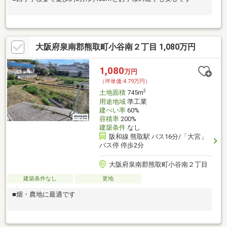
大阪府泉南郡熊取町小谷南２丁目 1,080万円
1,080
万円
（坪単価:4.79万円）
2
土地面積
745m
用途地域
準工業
建ぺい率
60%
容積率
200%
建築条件
なし
阪和線 熊取駅 バス16分/「大宮」
バス停 停歩2分
大阪府泉南郡熊取町小谷南２丁目
建築条件なし
更地
■畑・農地に最適です