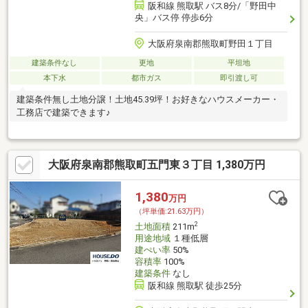
阪和線 熊取駅 バス8分/「野田中
央」バス停 停歩6分
大阪府泉南郡熊取町野田１丁目
建築条件なし
更地
平坦地
本下水
都市ガス
即引渡し可
建築条件無し土地分譲！土地45.39坪！お好きなハウスメーカー・
工務店で建築できます♪
大阪府泉南郡熊取町五門東３丁目 1,380万円
1,380
万円
（坪単価:21.63万円）
2
土地面積
211m
用途地域
１種低層
建ぺい率
50%
容積率
100%
建築条件
なし
阪和線 熊取駅 徒歩25分