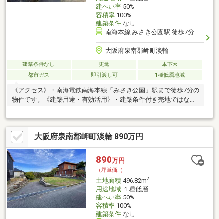
建ぺい率
50%
容積率
100%
建築条件
なし
南海本線 みさき公園駅 徒歩7分
大阪府泉南郡岬町淡輪
建築条件なし
更地
本下水
都市ガス
即引渡し可
1種低層地域
《アクセス》・南海電鉄南海本線「みさき公園」駅まで徒歩7分の
物件です。《建築用途・有効活用》・建築条件付き売地ではない
ため、お好きなハウスメーカー・工務店での建築が可能です。
間取り、設備、外観、全て自分好みのスタイルで一からご検討い
ただくことが可能です。《担当者より一言》・こちらの売地のご
大阪府泉南郡岬町淡輪 890万円
紹介と併せて、周辺環境や不動産ご購入の流れ、住宅ローンのこ
と、購入にかかる諸費用などのご案内も可能です。 些細なこと
でも構いませんので、気になる点などございましたらいつでもお
890
万円
気軽にお問合せください。お待ちしております。
（坪単価:-）
2
土地面積
496.82m
用途地域
１種低層
建ぺい率
50%
容積率
100%
建築条件
なし