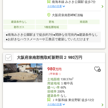
南海本線 みさき公園駅 徒歩7分
その他の交通
大阪府泉南郡岬町淡輪
建築条件なし
更地
南道路
都市ガス
1種低層地域
●南海みさき公園駅まで徒歩約7分●閑静な住宅街内●建築条件なし
●お好きなハウスメーカーや工務店で建築していただけます
大阪府泉南郡熊取町新野田２ 980万円
980
万円
（坪単価:-）
2
土地面積
138.37m
用途地域
１種中高
建ぺい率
60%
容積率
200%
建築条件
なし
ＪＲ阪和線 東佐野駅 徒歩12分
その他の交通