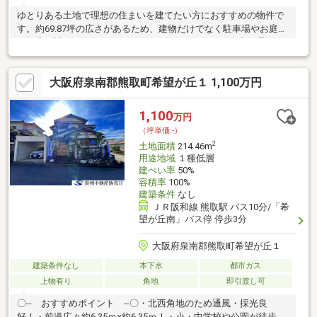
ゆとりある土地で理想の住まいを建てたい方におすすめの物件で
す。約69.87坪の広さがあるため、建物だけでなく駐車場やお庭ま
で幅広く計画できます。お好きなハウスメーカーを自由に選べる
のも魅力です。
大阪府泉南郡熊取町希望が丘１ 1,100万円
1,100
万円
（坪単価:-）
2
土地面積
214.46m
用途地域
１種低層
建ぺい率
50%
容積率
100%
建築条件
なし
ＪＲ阪和線 熊取駅 バス10分/「希
望が丘南」バス停 停歩3分
大阪府泉南郡熊取町希望が丘１
建築条件なし
本下水
都市ガス
上物有り
角地
即引渡し可
〇-- おすすめポイント --〇・北西角地のため通風・採光良
好！・前道広々約6.35ｍ×約6.35ｍ！・小・中学校や公園が徒歩圏