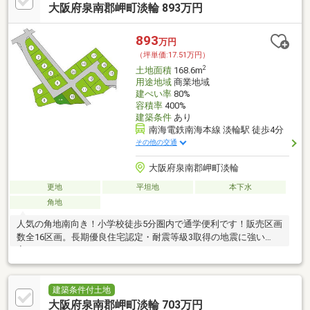
大阪府泉南郡岬町淡輪 893万円
893
万円
（坪単価:17.51万円）
2
土地面積
168.6m
用途地域
商業地域
建ぺい率
80%
容積率
400%
建築条件
あり
南海電鉄南海本線 淡輪駅 徒歩4分
その他の交通
大阪府泉南郡岬町淡輪
更地
平坦地
本下水
角地
人気の角地南向き！小学校徒歩5分圏内で通学便利です！販売区画
数全16区画。長期優良住宅認定・耐震等級3取得の地震に強い
家！
建築条件付土地
大阪府泉南郡岬町淡輪 703万円