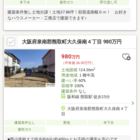
本下水
都市ガス
即引渡し可
建築条件無し土地分譲！土地37.86坪！前面道路幅６ｍ！ お好き
なハウスメーカー・工務店で建築できます♪
大阪府泉南郡熊取町大久保南４丁目 980万円
980
万円
（坪単価:26.05万円）
2
土地面積
124.36m
用途地域
１種中高
建ぺい率
60%
容積率
200%
建築条件
なし
阪和線 熊取駅 徒歩25分
大阪府泉南郡熊取町大久保南４丁
目
建築条件なし
更地
本下水
都市ガス
■西小学校まで徒歩約6分/約450ｍとお子様の通学も安心です