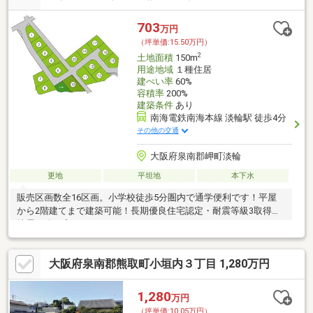
703
万円
（坪単価:15.50万円）
2
土地面積
150m
用途地域
１種住居
建ぺい率
60%
容積率
200%
建築条件
あり
南海電鉄南海本線 淡輪駅 徒歩4分
その他の交通
大阪府泉南郡岬町淡輪
更地
平坦地
本下水
販売区画数全16区画。小学校徒歩5分圏内で通学便利です！平屋
から2階建てまで建築可能！長期優良住宅認定・耐震等級3取得の
地震に強い家！
大阪府泉南郡熊取町小垣内３丁目 1,280万円
1,280
万円
（坪単価:10.05万円）