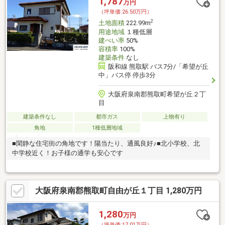
1,787
万円
（坪単価:26.50万円）
2
土地面積
222.99m
用途地域
１種低層
建ぺい率
50%
容積率
100%
建築条件
なし
阪和線 熊取駅 バス7分/「希望が丘
中」バス停 停歩3分
大阪府泉南郡熊取町希望が丘２丁
目
建築条件なし
都市ガス
上物有り
角地
1種低層地域
■閑静な住宅街の角地です！陽当たり、通風良好♪■北小学校、北
中学校近く！お子様の通学も安心です
大阪府泉南郡熊取町自由が丘１丁目 1,280万円
1,280
万円
（坪単価:17.01万円）