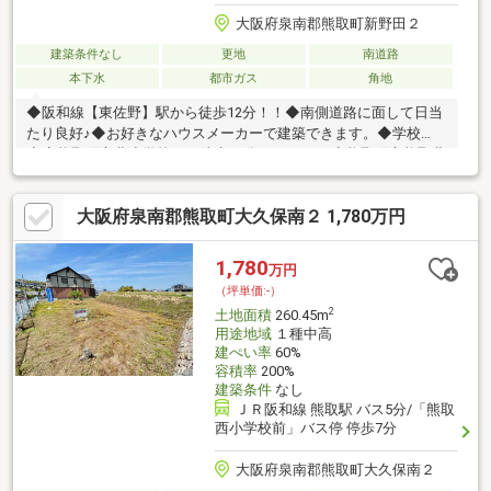
大阪府泉南郡熊取町新野田２
建築条件なし
更地
南道路
本下水
都市ガス
角地
◆阪和線【東佐野】駅から徒歩12分！！◆南側道路に面して日当
たり良好♪◆お好きなハウスメーカーで建築できます。◆学校
◆◆熊取町立北小学校まで徒歩25分（1950ｍ）◆熊取町立熊取北
中学校まで徒歩23分（1831ｍ）◆周辺◆◆泉佐野泉ケ丘郵便局ま
で徒歩11分（856ｍ）◆ファミリーマート熊取紺屋店まで徒歩13
大阪府泉南郡熊取町大久保南２ 1,780万円
分（1010ｍ）◆とくおか循環器・内科クリニックまで徒歩13分
（1008ｍ）◆ココカラファイン 熊取店まで徒歩17分（1305ｍ）
◆万代 熊取店まで徒歩18分（1368ｍ）◆熊取町役場まで徒歩16
1,780
万円
分（1204ｍ）
（坪単価:-）
2
土地面積
260.45m
用途地域
１種中高
建ぺい率
60%
容積率
200%
建築条件
なし
ＪＲ阪和線 熊取駅 バス5分/「熊取
西小学校前」バス停 停歩7分
大阪府泉南郡熊取町大久保南２