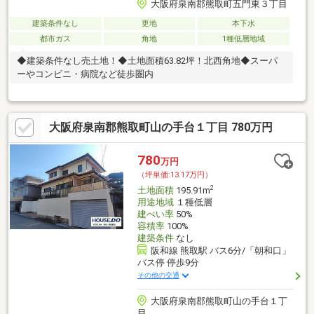
大阪府泉南郡熊取町五門東３丁目
建築条件なし
更地
本下水
都市ガス
角地
1種低層地域
◆建築条件なし売土地！◆土地面積63.82坪！北西角地◆スーパ
ーやコンビニ・病院など徒歩圏内
大阪府泉南郡熊取町山の手台１丁目 780万円
780
万円
（坪単価:13.17万円）
2
土地面積
195.91m
用途地域
１種低層
建ぺい率
50%
容積率
100%
建築条件
なし
阪和線 熊取駅 バス6分/「朝和口」
バス停 停歩9分
その他の交通
大阪府泉南郡熊取町山の手台１丁
目