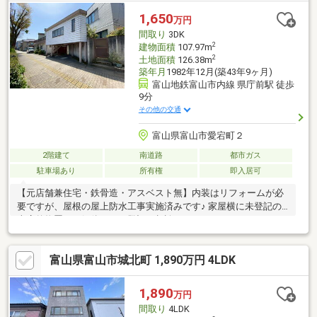
します。【0120-011-768】へお電話いただくか、【オレンジ色資
1,650
万円
料請求（無料）ボタン】【赤色見学予約をする（無料）ボタン】
間取り
3DK
よりお問い合わせください。
2
建物面積
107.97m
2
土地面積
126.38m
築年月
1982年12月(築43年9ヶ月)
富山地鉄富山市内線 県庁前駅 徒歩
9分
その他の交通
富山県富山市愛宕町２
2階建て
南道路
都市ガス
駐車場あり
所有権
即入居可
【元店舗兼住宅・鉄骨造・アスベスト無】内装はリフォームが必
要ですが、屋根の屋上防水工事実施済みです♪ 家屋横に未登記の
車庫兼物置あり解体または登記要相談
富山県富山市城北町 1,890万円 4LDK
1,890
万円
間取り
4LDK