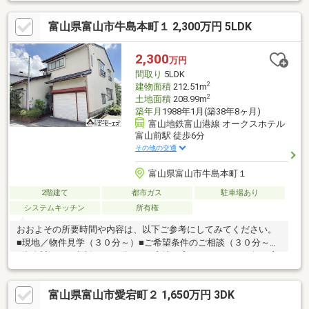
富山県富山市牛島本町１ 2,300万円 5LDK
2,300
万円
間取り
5LDK
2
建物面積
212.51m
2
土地面積
208.99m
築年月
1988年1月(築38年8ヶ月)
富山地鉄富山港線 オークスホテル
富山前駅 徒歩6分
その他の交通
富山県富山市牛島本町１
2階建て
都市ガス
駐車場あり
システムキッチン
所有権
おおよその所要時間や内容は、以下ご参考にしてみてください。
■現地／物件見学（３０分～）■ご希望条件のご相談（３０分～）
■資金計画のご相談（３０分～）■土地・家・マンションの探し方
のご相談（３０分～）■会社の強みのご紹介（３０分～）■持家を
お持ちの方のお住み替えのご相談（３０分～）マイホーム購入は
富山県富山市愛宕町２ 1,650万円 3DK
人生の大切なご決断です。気になる点は何でもお気軽にご相談く
ださい。当社スタッフが、ご納得頂けるまでご相談をお受けいた