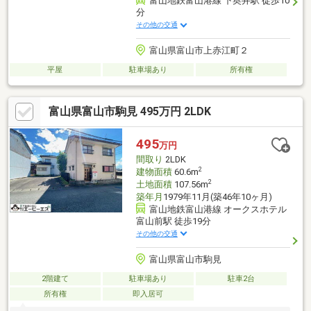
富山地鉄富山港線 下奥井駅 徒歩10
分
その他の交通
富山県富山市上赤江町２
平屋
駐車場あり
所有権
富山県富山市駒見 495万円 2LDK
495
万円
間取り
2LDK
2
建物面積
60.6m
2
土地面積
107.56m
築年月
1979年11月(築46年10ヶ月)
富山地鉄富山港線 オークスホテル
富山前駅 徒歩19分
その他の交通
富山県富山市駒見
2階建て
駐車場あり
駐車2台
所有権
即入居可