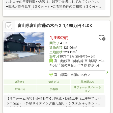
おおよその所要時間や内容は、以下ご参考にしてみてください。
■現地／物件見学（３０分～）■ご希望条件のご相談（３０分～）
■資金計画のご相談（３０分～）■土地・家・マンションの探し方
のご相談（３０分～）■会社の強みのご紹介（３０分～）■持家を
お持ちの方のお住み替えのご相談（３０分～）マイホーム購入は
富山県富山市藤の木台２ 1,498万円 4LDK
人生の大切なご決断です。気になる点は何でもお気軽にご相談く
ださい。当社スタッフが、ご納得頂けるまでご相談をお受けいた
します。【0120-011-768】へお電話いただくか、【オレンジ色資
1,498
万円
料請求（無料）ボタン】【赤色見学予約をする（無料）ボタン】
間取り
4LDK
よりお問い合わせください。
2
建物面積
123.96m
2
土地面積
220.11m
築年月
1977年3月(築49年6ヶ月)
富山地鉄富山市内線 富山駅駅 バス
45分/「藤の木台」バス停 停歩5分
富山県富山市藤の木台２
2階建て
都市ガス
駐車場あり
リフォームリノベーシ
駐車3台
所有権
ョン
【リフォーム内容】令和８年６月完成・防蟻工事（工事完了より
５年保証）・外壁サイディング重ね貼り・システムキッチン・洗
面化粧台交換・トイレ・ユニットバス・玄関ドア・建具新品交
換・クロス貼替・畳表替え・フロア材新品交換（一部クッション