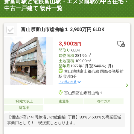
新富町駅と電鉄富山駅・エスタ前駅の中古住宅・
中古一戸建て 物件一覧
富山県富山市総曲輪１ 3,900万円 6LDK
3,900
万円
間取り
6LDK
2
建物面積
281.96m
2
土地面積
189.09m
築年月
1972年3月(築54年6ヶ月)
富山地鉄富山都心線 国際会議場前
駅 徒歩3分
その他の交通
富山県富山市総曲輪１
3階建て以上
南道路
都市ガス
所有権
【価値が高い41号線沿いの総曲輪1丁目】80％／600％の商業区域
事業用として！ 現況渡しとなります。