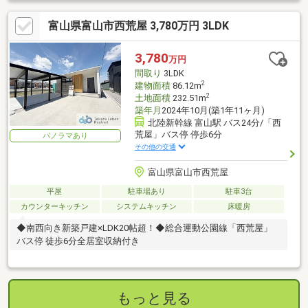
フロア）・下駄箱・照明器具・給湯器新品設置・TVモニターホン
富山県富山市西荒屋 3,780万円 3LDK
新品設置・内部塗装・駐車場増設・ハウスクリーニング
3,780
万円
間取り
3LDK
2
建物面積
86.12m
2
土地面積
232.51m
築年月
2024年10月(築1年11ヶ月)
北陸新幹線 富山駅 バス24分/「西
荒屋」バス停 停歩6分
パノラマあり
その他の交通
富山県富山市西荒屋
平屋
駐車場あり
駐車3台
カウンターキッチン
システムキッチン
床暖房
◆南西向き新築戸建×LDK20帖超！◆総合運動公園線「西荒屋」
バス停 徒歩6分全居室収納付き
もっと見る