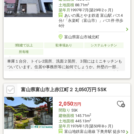
2
土地面積
88.71m
築年月
1997年7月(築29年2ヶ月)
あいの風とやま鉄道 富山駅 バス4
分/「永楽町（富山市）」バス停 停歩
6分
富山県富山市城北町
3階建て以上
駐車場あり
システムキッチン
所有権
車庫１台分、トイレ2箇所、洗面２箇所、３階にはミニキッチンも
ついています。住居や事務所等に如何でしょうか。外壁の一部が
破損しており、補修が必要です。現況有姿売買となります。売主
の契約不適合責任は免責となります。
富山県富山市上赤江町２ 2,050万円 5SK
2,050
万円
間取り
5SK
2
建物面積
145.71m
2
土地面積
445.13m
築年月
1976年1月(築50年8ヶ月)
富山地鉄富山港線 下奥井駅 徒歩10