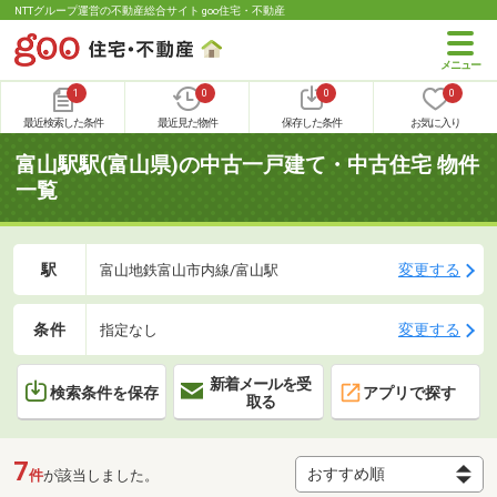
NTTグループ運営の不動産総合サイト goo住宅・不動産
1
0
0
0
最近検索した条件
最近見た物件
保存した条件
お気に入り
富山駅駅(富山県)の中古一戸建て・中古住宅 物件
一覧
駅
変更する
富山地鉄富山市内線/富山駅
条件
変更する
指定なし
新着メールを受
検索条件を保存
アプリで探す
取る
7
件
が該当しました。