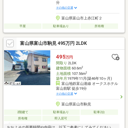
分
その他の交通
富山県富山市上赤江町２
平屋
駐車場あり
所有権
富山県富山市駒見 495万円 2LDK
495
万円
間取り
2LDK
2
建物面積
60.6m
2
土地面積
107.56m
築年月
1979年11月(築46年10ヶ月)
富山地鉄富山港線 オークスホテル
富山前駅 徒歩19分
その他の交通
富山県富山市駒見
2階建て
駐車場あり
駐車2台
所有権
即入居可
おおよその所要時間や内容は、以下ご参考にしてみてください。