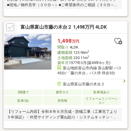
■現地／物件見学（３０分～）■ご希望条件のご相談（３０分～）
■資金計画のご相談（３０分～）■土地・家・マンションの探し方
のご相談（３０分～）■会社の強みのご紹介（３０分～）■持家を
お持ちの方のお住み替えのご相談（３０分～）マイホーム購入は
富山県富山市藤の木台２ 1,498万円 4LDK
人生の大切なご決断です。気になる点は何でもお気軽にご相談く
ださい。当社スタッフが、ご納得頂けるまでご相談をお受けいた
します。【0120-011-768】へお電話いただくか、【オレンジ色資
1,498
万円
料請求（無料）ボタン】【赤色見学予約をする（無料）ボタン】
間取り
4LDK
よりお問い合わせください。
2
建物面積
123.96m
2
土地面積
220.11m
築年月
1977年3月(築49年6ヶ月)
富山地鉄富山市内線 富山駅駅 バス
45分/「藤の木台」バス停 停歩5分
富山県富山市藤の木台２
2階建て
都市ガス
駐車場あり
リフォームリノベーシ
駐車3台
所有権
ョン
【リフォーム内容】令和８年６月完成・防蟻工事（工事完了より
５年保証）・外壁サイディング重ね貼り・システムキッチン・洗
面化粧台交換・トイレ・ユニットバス・玄関ドア・建具新品交
換・クロス貼替・畳表替え・フロア材新品交換（一部クッション