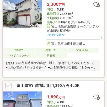
2,300
万円
間取り
5LDK
2
建物面積
212.51m
2
土地面積
208.99m
築年月
1988年1月(築38年8ヶ月)
富山地鉄富山港線 オークスホテル
富山前駅 徒歩6分
その他の交通
富山県富山市牛島本町１
2階建て
都市ガス
駐車場あり
システムキッチン
所有権
おおよその所要時間や内容は、以下ご参考にしてみてください。
■現地／物件見学（３０分～）■ご希望条件のご相談（３０分～）
■資金計画のご相談（３０分～）■土地・家・マンションの探し方
のご相談（３０分～）■会社の強みのご紹介（３０分～）■持家を
お持ちの方のお住み替えのご相談（３０分～）マイホーム購入は
富山県富山市城北町 1,890万円 4LDK
人生の大切なご決断です。気になる点は何でもお気軽にご相談く
ださい。当社スタッフが、ご納得頂けるまでご相談をお受けいた
します。【0120-011-768】へお電話いただくか、【オレンジ色資
1,890
万円
料請求（無料）ボタン】【赤色見学予約をする（無料）ボタン】
間取り
4LDK
よりお問い合わせください。
2
建物面積
188.84m