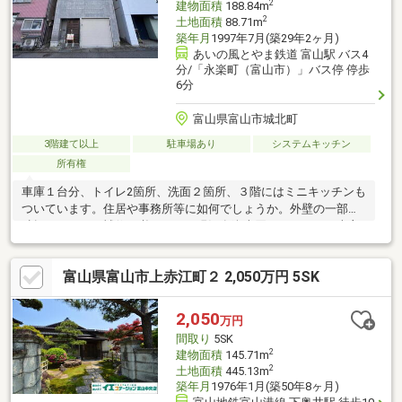
2
建物面積
188.84m
2
土地面積
88.71m
築年月
1997年7月(築29年2ヶ月)
あいの風とやま鉄道 富山駅 バス4
分/「永楽町（富山市）」バス停 停歩
6分
富山県富山市城北町
3階建て以上
駐車場あり
システムキッチン
所有権
車庫１台分、トイレ2箇所、洗面２箇所、３階にはミニキッチンも
ついています。住居や事務所等に如何でしょうか。外壁の一部が
破損しており、補修が必要です。現況有姿売買となります。売主
の契約不適合責任は免責となります。
富山県富山市上赤江町２ 2,050万円 5SK
2,050
万円
間取り
5SK
2
建物面積
145.71m
2
土地面積
445.13m
築年月
1976年1月(築50年8ヶ月)