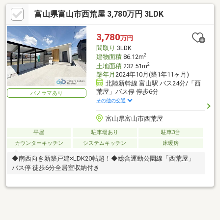
フロア）・下駄箱・照明器具・給湯器新品設置・TVモニターホン
富山県富山市西荒屋 3,780万円 3LDK
新品設置・内部塗装・駐車場増設・ハウスクリーニング
3,780
万円
間取り
3LDK
2
建物面積
86.12m
2
土地面積
232.51m
築年月
2024年10月(築1年11ヶ月)
北陸新幹線 富山駅 バス24分/「西
荒屋」バス停 停歩6分
パノラマあり
その他の交通
富山県富山市西荒屋
平屋
駐車場あり
駐車3台
カウンターキッチン
システムキッチン
床暖房
◆南西向き新築戸建×LDK20帖超！◆総合運動公園線「西荒屋」
バス停 徒歩6分全居室収納付き