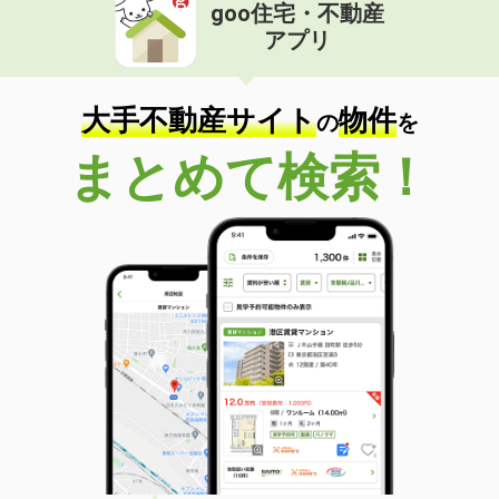
goo住宅・不動産
アプリ
大手不動産サイト
物件
の
を
まとめて検索！