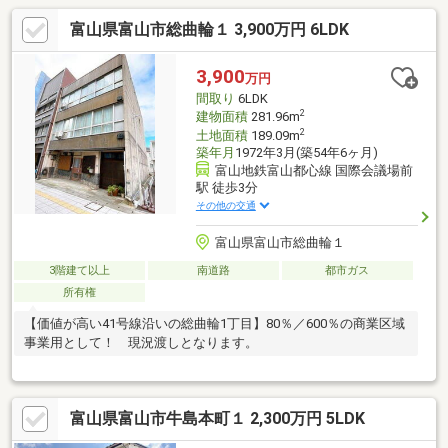
富山県富山市総曲輪１ 3,900万円 6LDK
3,900
万円
間取り
6LDK
2
建物面積
281.96m
2
土地面積
189.09m
築年月
1972年3月(築54年6ヶ月)
富山地鉄富山都心線 国際会議場前
駅 徒歩3分
その他の交通
富山県富山市総曲輪１
3階建て以上
南道路
都市ガス
所有権
【価値が高い41号線沿いの総曲輪1丁目】80％／600％の商業区域
事業用として！ 現況渡しとなります。
富山県富山市牛島本町１ 2,300万円 5LDK