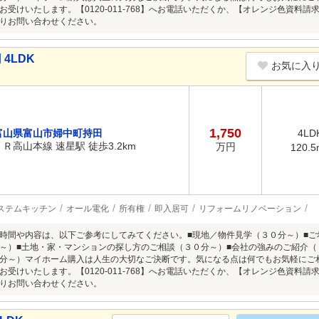
お受けいたします。【0120-011-768】へお電話いただくか、【オレンジ色資料
りお問い合わせください。
4LDK
お気に入
1,750
富山県富山市婦中町持田
4LD
ＪＲ高山本線 速星駅 徒歩3.2km
万円
120.5
ステムキッチン
オール電化
所有権
即入居可
リフォームリノベーション
時間や内容は、以下ご参考にしてみてください。■現地／物件見学（３０分～）■ご
～）■土地・家・マンションの探し方のご相談（３０分～）■会社の強みのご紹介（
分～）マイホーム購入は人生の大切なご決断です。気になる点は何でもお気軽にご
お受けいたします。【0120-011-768】へお電話いただくか、【オレンジ色資料
りお問い合わせください。