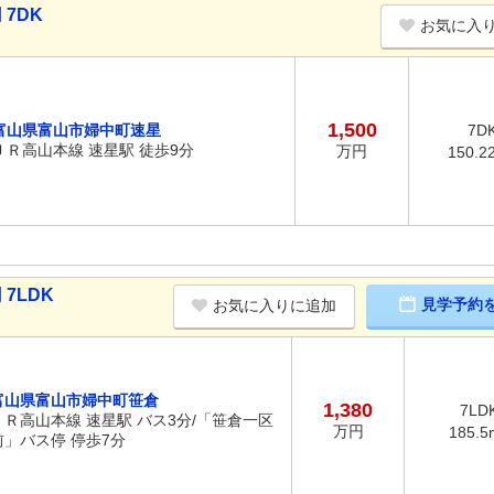
 7DK
お気に入
1,500
富山県富山市婦中町速星
7D
ＪＲ高山本線 速星駅 徒歩9分
万円
150.2
7LDK
見学予約
お気に入りに追加
富山県富山市婦中町笹倉
1,380
7LD
ＪＲ高山本線 速星駅 バス3分/「笹倉一区
万円
185.5
前」バス停 停歩7分