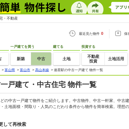
住宅・不動産
0
最近見た物件
保
一戸建てを買う
建てる
投資する
不動産
古
新築
中古
土地
土地活用
投資
>
富山県
>
富山市
>
高山本線
>
速星駅の中古一戸建て 物件一覧
古一戸建て・中古住宅 物件一覧
家などの中古一戸建て物件をご紹介します。中古物件、中古一軒家、中古
積・土地面積・間取り・人気のこだわり条件から物件を簡単検索。理想の
更して再検索