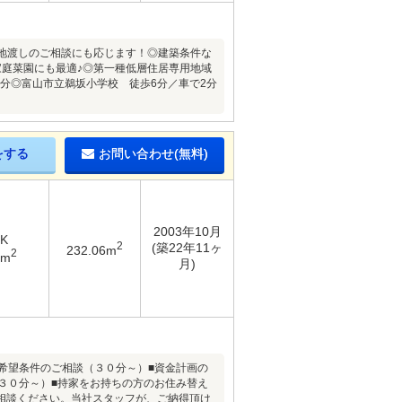
地渡しのご相談にも応じます！◎建築条件な
家庭菜園にも最適♪◎第一種低層住居専用地域
1分◎富山市立鵜坂小学校 徒歩6分／車で2分
をする
お問い合わせ(無料)
2003年10月
DK
2
(築22年11ヶ
232.06m
2
3m
月)
希望条件のご相談（３０分～）■資金計画の
３０分～）■持家をお持ちの方のお住み替え
相談ください。当社スタッフが、ご納得頂け