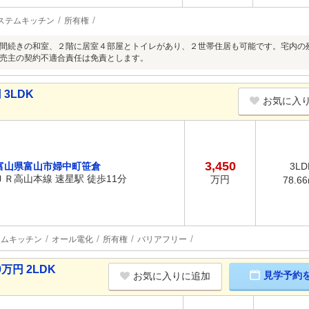
ステムキッチン
所有権
間続きの和室、２階に居室４部屋とトイレがあり、２世帯住居も可能です。宅内の
売主の契約不適合責任は免責とします。
3LDK
お気に入
3,450
富山県富山市婦中町笹倉
3LD
ＪＲ高山本線 速星駅 徒歩11分
万円
78.6
テムキッチン
オール電化
所有権
バリアフリー
万円 2LDK
見学予約
お気に入りに追加