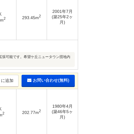
2001年7月
K
2
(築25年2ヶ
293.45m
2
8m
月)
拡張可能です。希望ケ丘ニュータウン団地内
お問い合わせ(無料)
りに追加
1980年4月
K
2
(築46年5ヶ
202.77m
2
m
月)