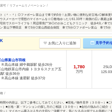
居可
リフォームリノベーション
ト（＾－＾）◎ファボーレ富山まで車で約5分！お買い物に便利な好立地♪◎解体更
ウスメーカーで理想のマイホームを☆◎敷地ゆったり61.33坪！南側の広い裏庭は
宅街でスローライフを！周辺環境(^^)b◎のがみこどもクリニック 徒歩4分／車で
ン 富山下轡田店 車で3分◎富山西総合病院 車で5分◎ファボーレ富山 車で5分
DK
見学予約
お気に入りに追加
富山県富山市羽根
ＪＲ高山本線 婦中鵜坂駅 徒歩26分
1,780
2SL
富山地鉄富山市内線 トヨタＧスクエア五
万円
125.0
福駅 徒歩36分
ＪＲ高山本線 速星駅 徒歩37分
権
時間や内容は、以下ご参考にしてみてください。■現地／物件見学（３０分～）■ご
～）■土地・家・マンションの探し方のご相談（３０分～）■会社の強みのご紹介（
分～）マイホーム購入は人生の大切なご決断です。気になる点は何でもお気軽にご