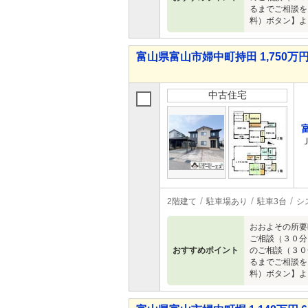
るまでご相談を
料）ボタン】よ
富山県富山市婦中町持田 1,750万円 
中古住宅
2階建て
駐車場あり
駐車3台
シ
おおよその所要
ご相談（３０分
おすすめポイント
のご相談（３０
るまでご相談を
料）ボタン】よ