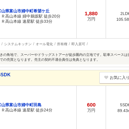
富山県富山市婦中町希望ケ丘
1,880
2LD
ＪＲ高山本線 婦中鵜坂駅 徒歩20分
万円
105.5
ＪＲ高山本線 速星駅 徒歩33分
システムキッチン
オール電化
所有権
即入居可
きの角地で、スーパーやドラッグストアーが徒歩圏内の立地です。駐車スペースは
での売買となります。売主の契約不適合責任は免責となります。
SDK
お気に入
600
富山県富山市婦中町田島
5SD
ＪＲ高山本線 速星駅 徒歩24分
万円
89.43