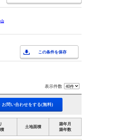
富山
この条件を保存
表示件数
・お問い合わせをする(無料)
り
築年月
土地面積
積
築年数