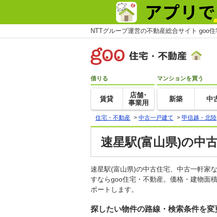
NTTグループ運営の不動産総合サイト goo
借りる
マンションを買う
店舗･
賃貸
新築
中
事業用
住宅・不動産
>
中古一戸建て
>
甲信越・北陸
速星駅(富山県)の中
速星駅(富山県)の中古住宅、中古一軒
すならgoo住宅・不動産。価格・建物面
ポートします。
探したい物件の路線・検索条件を変