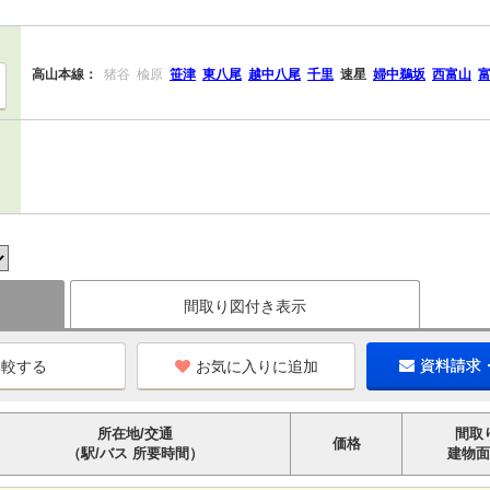
高山本線：
猪谷
楡原
笹津
東八尾
越中八尾
千里
速星
婦中鵜坂
西富山
間取り図付き表示
お気に入りに追加
資料請求
所在地/交通
間取
価格
（駅/バス 所要時間）
建物面