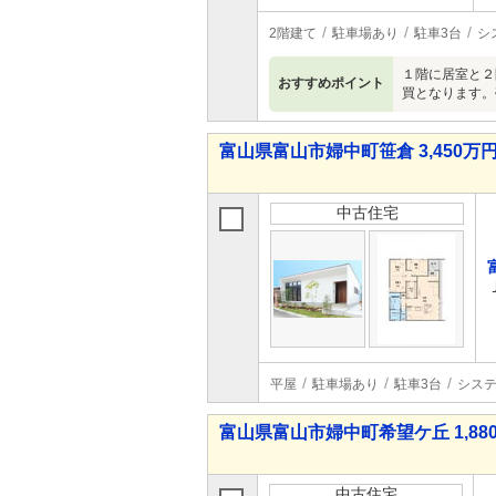
2階建て
駐車場あり
駐車3台
シ
１階に居室と２
おすすめポイント
買となります。
富山県富山市婦中町笹倉 3,450万円 
中古住宅
平屋
駐車場あり
駐車3台
シス
富山県富山市婦中町希望ケ丘 1,880
中古住宅