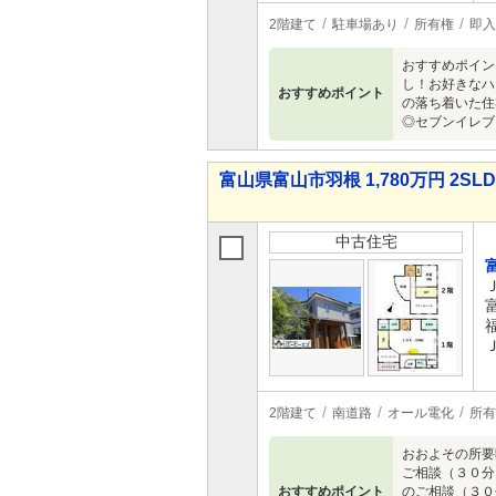
2階建て
駐車場あり
所有権
即入
おすすめポイン
し！お好きなハ
おすすめポイント
の落ち着いた住
◎セブンイレブ
富山県富山市羽根 1,780万円 2SL
中古住宅
2階建て
南道路
オール電化
所有
おおよその所要
ご相談（３０分
おすすめポイント
のご相談（３０