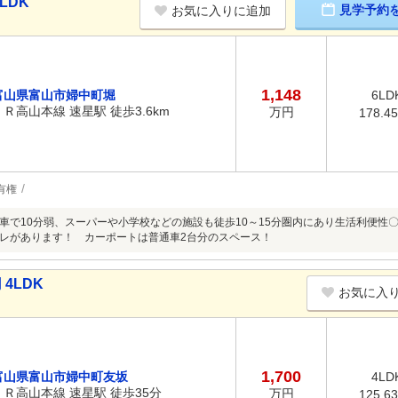
LDK
見学予約
お気に入りに追加
1,148
富山県富山市婦中町堀
6LD
ＪＲ高山本線 速星駅 徒歩3.6km
万円
178.4
有権
車で10分弱、スーパーや小学校などの施設も徒歩10～15分圏内にあり生活利便性〇
レがあります！ カーポートは普通車2台分のスペース！
4LDK
お気に入
1,700
富山県富山市婦中町友坂
4LD
ＪＲ高山本線 速星駅 徒歩35分
万円
125.6