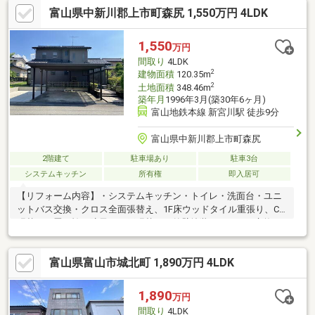
富山県中新川郡上市町森尻 1,550万円 4LDK
人生の大切なご決断です。気になる点は何でもお気軽にご相談く
ださい。当社スタッフが、ご納得頂けるまでご相談をお受けいた
します。【0120-011-768】へお電話いただくか、【オレンジ色資
1,550
万円
料請求（無料）ボタン】【赤色見学予約をする（無料）ボタン】
間取り
4LDK
よりお問い合わせください。
2
建物面積
120.35m
2
土地面積
348.46m
築年月
1996年3月(築30年6ヶ月)
富山地鉄本線 新宮川駅 徒歩9分
富山県中新川郡上市町森尻
2階建て
駐車場あり
駐車3台
システムキッチン
所有権
即入居可
【リフォーム内容】・システムキッチン・トイレ・洗面台・ユニ
ットバス交換・クロス全面張替え、1F床ウッドタイル重張り、CF
張替え・畳・襖・障子・網戸張替え・外壁塗装・ドアホン交換
など【ご内覧】物件のご案内はもちろん、購入時の諸経費の説
明、ご検討中物件との比較やローンシミュレーションなど幅広く
富山県富山市城北町 1,890万円 4LDK
ご提案致します。■住宅ローン相談「月々の希望支払いはある
が、どれくらいローンが組めるかわからない」「購入諸経費やリ
フォーム費用もローンとして借りられるの？」住宅ローンに関す
1,890
万円
るご相談、お気軽にお申しつけください！
間取り
4LDK