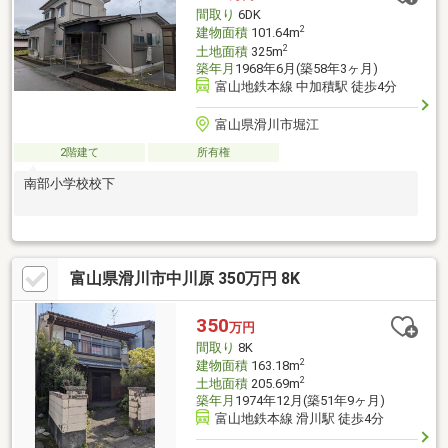
間取り
6DK
2
建物面積
101.64m
2
土地面積
325m
築年月
1968年6月(築58年3ヶ月)
富山地鉄本線 中加積駅 徒歩4分
富山県滑川市堀江
2階建て
所有権
南部小学校校下
富山県滑川市中川原 350万円 8K
350
万円
間取り
8K
2
建物面積
163.18m
2
土地面積
205.69m
築年月
1974年12月(築51年9ヶ月)
富山地鉄本線 滑川駅 徒歩4分