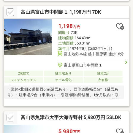
品）・クロス張替・ウッドタイル重ね張り・クッションフロア張
替・照明（新品）・ドアホン（新品）・カーテンレール等（新
富山県富山市中間島１ 1,198万円 7DK
品）・バルコニーをサンルームに変更・売主にて瑕疵保証付き保
証期間：2年・道路/東側公道幅員6ｍ(融雪なし）・駐車場/3台
（カーポート内2台）・引渡/売買契約締結後、即可・取引条件有
1,198
万円
効期限/2026年12月末日・第一種高度地区（20ｍ）
間取り
7DK
2
建物面積
164.43m
2
土地面積
360.01m
築年月
1974年8月(築52年1ヶ月)
富山地鉄本線 越中荏原駅 徒歩16分
富山県富山市中間島１
2階建て
駐車場あり
駐車2台
システムキッチン
オール電化
所有権
・道路/北側公道幅員6ｍ(融雪あり）、西側道路幅員6ｍ（融雪あ
り）・駐車場/2台（車庫内）・引渡/契約締結後、1か月以内・取
引条件有効期限/2026年9月末日・増築部分あり、売主にて表題登
記を実施 ※買主にてエコキュート設置要 ※売主にて北側の庭部
分を解体し、駐車場を増設します。・温水洗浄便座付きトイ
富山県魚津市大字大海寺野村 5,980万円 5SLDK
レ ・追炊き機能付き浴室・シャワー付き洗面化粧台 ・照明器
具・電動シャッター付きガレージ ・シューズBOX・庭10坪以上
（南側） ・IHクッキングヒーター
5,980
万円