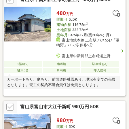
480
万円
間取り
5LDK
2
建物面積
116.75m
2
土地面積
332.72m
築年月
1975年12月(築50年9ヶ月)
富山地鉄本線 上市駅 バス5分/「湯
崎野」バス停 停歩9分
富山県中新川郡上市町湯上野
2階建て
南道路
駐車場あり
駐車3台
所有権
即入居可
カーポートあり、庭あり、前面道路融雪あり。現況有姿での売買
となります。売主の契約不適合責任は免責となります。
富山県富山市大江干新町 980万円 5DK
980
万円
間取り
5DK