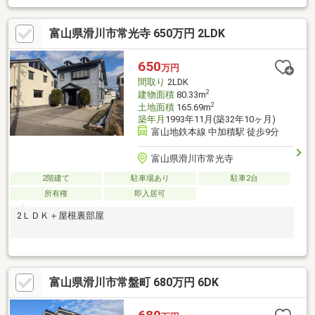
富山県滑川市常光寺 650万円 2LDK
650
万円
間取り
2LDK
2
建物面積
80.33m
2
土地面積
165.69m
築年月
1993年11月(築32年10ヶ月)
富山地鉄本線 中加積駅 徒歩9分
富山県滑川市常光寺
2階建て
駐車場あり
駐車2台
所有権
即入居可
2ＬＤＫ＋屋根裏部屋
富山県滑川市常盤町 680万円 6DK