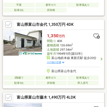
平屋
都市ガス
駐車場あり
駐車2台
所有権
富山県富山市金代 1,350万円 4DK
1,350
万円
間取り
4DK
2
建物面積
126.69m
2
土地面積
297.54m
築年月
1994年9月(築32年)
富山地鉄本線 東新庄駅 徒歩20分
その他の交通
富山県富山市金代
2階建て
都市ガス
駐車場あり
駐車3台
所有権
即入居可
富山県富山市藤木 1,490万円 4LDK