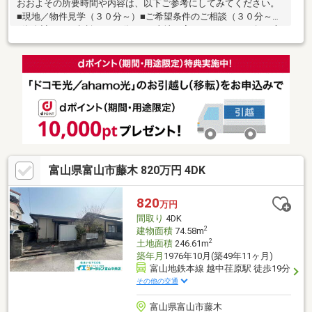
おおよその所要時間や内容は、以下ご参考にしてみてください。
■現地／物件見学（３０分～）■ご希望条件のご相談（３０分～）
■資金計画のご相談（３０分～）■土地・家・マンションの探し方
のご相談（３０分～）■会社の強みのご紹介（３０分～）■持家を
お持ちの方のお住み替えのご相談（３０分～）マイホーム購入は
人生の大切なご決断です。気になる点は何でもお気軽にご相談く
ださい。当社スタッフが、ご納得頂けるまでご相談をお受けいた
します。【0120-011-768】へお電話いただくか、【オレンジ色資
料請求（無料）ボタン】【赤色見学予約をする（無料）ボタン】
よりお問い合わせください。
富山県富山市藤木 820万円 4DK
820
万円
間取り
4DK
2
建物面積
74.58m
2
土地面積
246.61m
築年月
1976年10月(築49年11ヶ月)
富山地鉄本線 越中荏原駅 徒歩19分
その他の交通
富山県富山市藤木