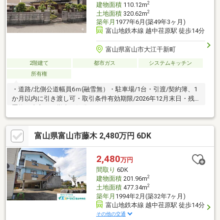
2
建物面積
110.12m
2
土地面積
320.62m
築年月
1977年6月(築49年3ヶ月)
富山地鉄本線 越中荏原駅 徒歩14分
富山県富山市大江干新町
2階建て
都市ガス
システムキッチン
所有権
・道路/北側公道幅員6ｍ(融雪無）・駐車場/1台・引渡/契約簿、1
か月以内に引き渡し可・取引条件有効期限/2026年12月末日・残
置物は売主にて撤去・処分します。
富山県富山市藤木 2,480万円 6DK
2,480
万円
間取り
6DK
2
建物面積
201.96m
2
土地面積
477.34m
築年月
1994年2月(築32年7ヶ月)
富山地鉄本線 越中荏原駅 徒歩14分
その他の交通