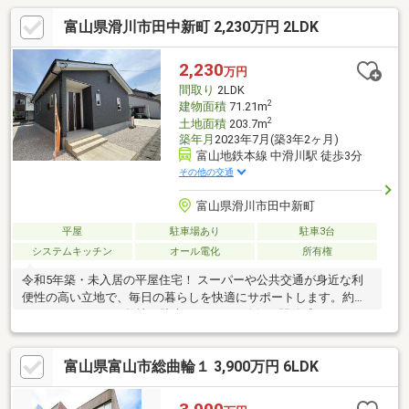
富山県滑川市田中新町 2,230万円 2LDK
2,230
万円
間取り
2LDK
2
建物面積
71.21m
2
土地面積
203.7m
築年月
2023年7月(築3年2ヶ月)
富山地鉄本線 中滑川駅 徒歩3分
その他の交通
富山県滑川市田中新町
平屋
駐車場あり
駐車3台
システムキッチン
オール電化
所有権
令和5年築・未入居の平屋住宅！ スーパーや公共交通が身近な利
便性の高い立地で、毎日の暮らしを快適にサポートします。約
203㎡のゆとりある敷地に駐車スペースを確保。開放感のあるLDK
に加え、ウォークインクローゼットを備えた収納充実の2LDKで
す。IHクッキングヒーターや食器洗浄乾燥機、モニター付インタ
富山県富山市総曲輪１ 3,900万円 6LDK
ーホン、太陽光発電システムなど設備も充実。三方道路に面した
開放的な区画で、採光・通風も良好です。即入居可能のため、お
引渡し後すぐに新生活をスタートできます。住宅ローンや資金計