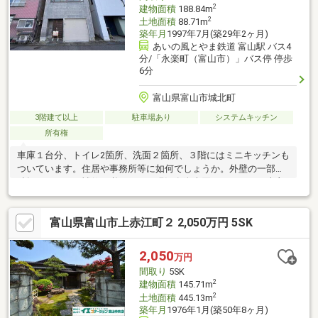
2
建物面積
188.84m
2
土地面積
88.71m
築年月
1997年7月(築29年2ヶ月)
あいの風とやま鉄道 富山駅 バス4
分/「永楽町（富山市）」バス停 停歩
6分
富山県富山市城北町
3階建て以上
駐車場あり
システムキッチン
所有権
車庫１台分、トイレ2箇所、洗面２箇所、３階にはミニキッチンも
ついています。住居や事務所等に如何でしょうか。外壁の一部が
破損しており、補修が必要です。現況有姿売買となります。売主
の契約不適合責任は免責となります。
富山県富山市上赤江町２ 2,050万円 5SK
2,050
万円
間取り
5SK
2
建物面積
145.71m
2
土地面積
445.13m
築年月
1976年1月(築50年8ヶ月)