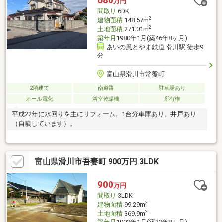
680
万円
間取り
6DK
2
建物面積
148.57m
2
土地面積
271.01m
築年月
1980年1月(築46年8ヶ月)
あいの風とやま鉄道 滑川駅 徒歩9
分
富山県滑川市常盤町
2階建て
南道路
駐車場あり
オール電化
浴室乾燥機
所有権
平成22年に水回りを主にリフォーム。1台分車庫あり。井戸あり
（自噴しています）。
富山県滑川市吾妻町 900万円 3LDK
900
万円
間取り
3LDK
2
建物面積
99.29m
2
土地面積
369.9m
築年月
1993年1月(築33年8ヶ月)