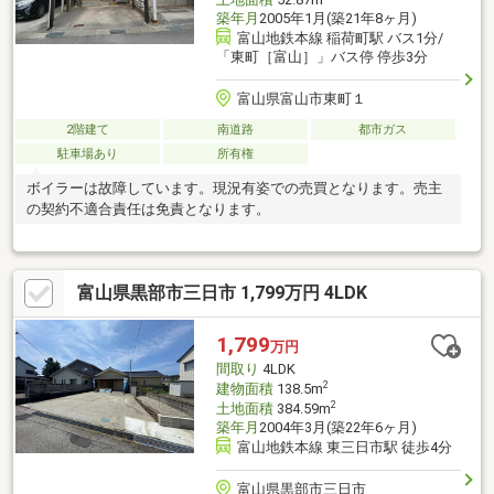
築年月
2005年1月(築21年8ヶ月)
富山地鉄本線 稲荷町駅 バス1分/
「東町［富山］」バス停 停歩3分
富山県富山市東町１
2階建て
南道路
都市ガス
駐車場あり
所有権
ボイラーは故障しています。現況有姿での売買となります。売主
の契約不適合責任は免責となります。
富山県黒部市三日市 1,799万円 4LDK
1,799
万円
間取り
4LDK
2
建物面積
138.5m
2
土地面積
384.59m
築年月
2004年3月(築22年6ヶ月)
富山地鉄本線 東三日市駅 徒歩4分
富山県黒部市三日市