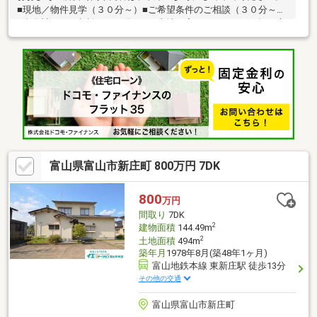
■現地／物件見学（３０分～）■ご希望条件のご相談（３０分～）
■資金計画のご相談（３０分～）■土地・家・マンションの探し方
のご相談（３０分～）■会社の強みのご紹介（３０分～）■持家を
お持ちの方のお住み替えのご相談（３０分～）マイホーム購入は
人生の大切なご決断です。気になる点は何でもお気軽にご相談く
ださい。当社スタッフが、ご納得頂けるまでご相談をお受けいた
します。【0120-011-768】へお電話いただくか、【オレンジ色資
料請求（無料）ボタン】【赤色見学予約をする（無料）ボタン】
よりお問い合わせください。
富山県富山市新庄町 800万円 7DK
800
万円
間取り
7DK
2
建物面積
144.49m
2
土地面積
494m
築年月
1978年8月(築48年1ヶ月)
富山地鉄本線 東新庄駅 徒歩13分
その他の交通
富山県富山市新庄町