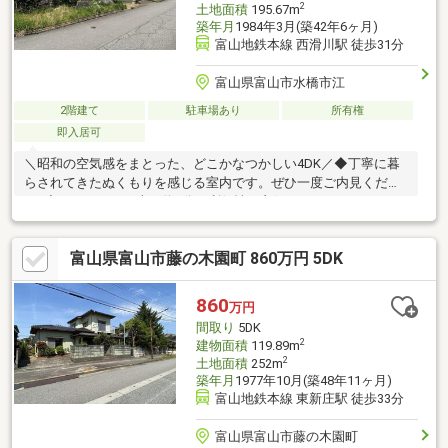
2
土地面積
195.67m
築年月
1984年3月(築42年6ヶ月)
富山地鉄本線 西滑川駅 徒歩31分
富山県富山市水橋市江
2階建て
駐車場あり
所有権
即入居可
＼昭和の空気感をまとった、どこかなつかしい4DK／◆丁寧に暮
らされてきたぬくもりを感じる室内です。ぜひ一度ご内見くださ
い♪◆スーパーまで車で約3分・利便性も良好です♪■ロケーション
認定こども園たかつき保育園...約1700m（車約5分）富山市立義務
教育学校 水橋学園...約3800m（車約10分）ミューズ 水橋ショッ
富山県富山市藤の木園町 860万円 5DK
ピングセンター...約1200m（車約3分）クスリのアオキ うおのみ
店...約1100m（車約3分）大阪屋ショップ 滑川店...約1300m（車約
4分）ローソン 滑川下梅沢店...約2300m（車約6分）
860
万円
間取り
5DK
2
建物面積
119.89m
2
土地面積
252m
築年月
1977年10月(築48年11ヶ月)
富山地鉄本線 東新庄駅 徒歩33分
富山県富山市藤の木園町