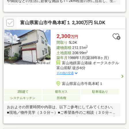
や病院などの生活に必要な施設も1～2km程度の所に点在し、生活
環境充実の立地条件。※ハウスクリーニング後の引き渡しです。
全室LED照明、カップボード、フロアタイル、外部物置、カーポ
ート2台・青空1台分。
富山県富山市牛島本町１ 2,300万円 5LDK
2,300
万円
間取り
5LDK
2
建物面積
212.51m
2
土地面積
208.99m
築年月
1988年1月(築38年8ヶ月)
富山地鉄富山港線 オークスホテル
富山前駅 徒歩6分
その他の交通
富山県富山市牛島本町１
2階建て
都市ガス
駐車場あり
システムキッチン
所有権
おおよその所要時間や内容は、以下ご参考にしてみてください。
■現地／物件見学（３０分～）■ご希望条件のご相談（３０分～）
■資金計画のご相談（３０分～）■土地・家・マンションの探し方
のご相談（３０分～）■会社の強みのご紹介（３０分～）■持家を
お持ちの方のお住み替えのご相談（３０分～）マイホーム購入は