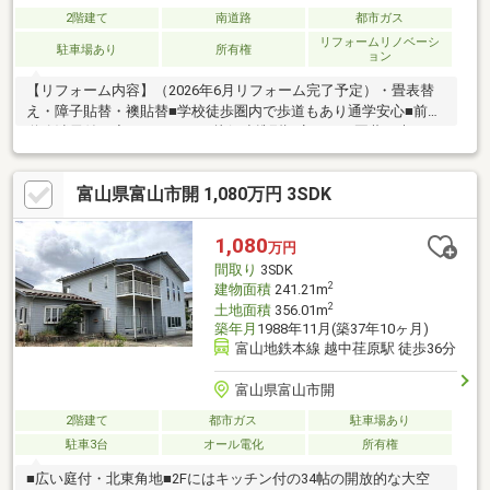
2階建て
南道路
都市ガス
リフォームリノベーシ
駐車場あり
所有権
ョン
【リフォーム内容】（2026年6月リフォーム完了予定）・畳表替
え・障子貼替・襖貼替■学校徒歩圏内で歩道もあり通学安心■前面
道路消雪付き◆ロケーション幼保連携型認定こども園藤ノ木こど
も園 700ｍ富山市立藤ノ木小学校 700ｍ富山市立藤ノ木中学
校 1500m大阪屋ショップ 藤木店 600mローソン 富山ひらき
富山県富山市開 1,080万円 3SDK
店 600mクスリのアオキ 藤木店 200ｍ本定内科クリニック
600m
1,080
万円
間取り
3SDK
2
建物面積
241.21m
2
土地面積
356.01m
築年月
1988年11月(築37年10ヶ月)
富山地鉄本線 越中荏原駅 徒歩36分
富山県富山市開
2階建て
都市ガス
駐車場あり
駐車3台
オール電化
所有権
■広い庭付・北東角地■2Fにはキッチン付の34帖の開放的な大空