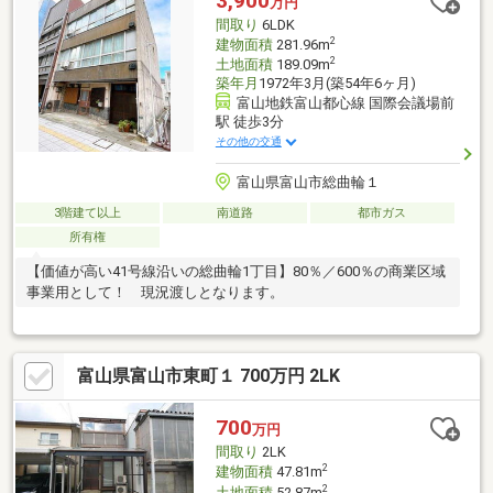
3,900
万円
画のご相談もお気軽にお問い合わせください。
間取り
6LDK
2
建物面積
281.96m
2
土地面積
189.09m
築年月
1972年3月(築54年6ヶ月)
富山地鉄富山都心線 国際会議場前
駅 徒歩3分
その他の交通
富山県富山市総曲輪１
3階建て以上
南道路
都市ガス
所有権
【価値が高い41号線沿いの総曲輪1丁目】80％／600％の商業区域
事業用として！ 現況渡しとなります。
富山県富山市東町１ 700万円 2LK
700
万円
間取り
2LK
2
建物面積
47.81m
2
土地面積
52.87m