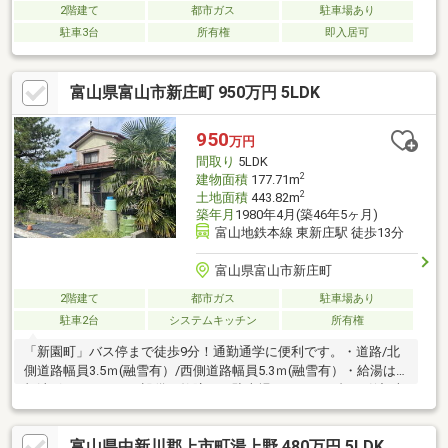
2階建て
都市ガス
駐車場あり
駐車3台
所有権
即入居可
富山県富山市新庄町 950万円 5LDK
950
万円
間取り
5LDK
2
建物面積
177.71m
2
土地面積
443.82m
築年月
1980年4月(築46年5ヶ月)
富山地鉄本線 東新庄駅 徒歩13分
富山県富山市新庄町
2階建て
都市ガス
駐車場あり
駐車2台
システムキッチン
所有権
「新園町」バス停まで徒歩9分！通勤通学に便利です。・道路/北
側道路幅員3.5ｍ(融雪有）/西側道路幅員5.3ｍ(融雪有）・給湯は
灯油ボイラーですが設備は故障。・駐車場/ガレージ2台・引渡/売
買契約締結後、約1か月・取引条件有効期限/2026年9月末日
富山県中新川郡上市町湯上野 480万円 5LDK