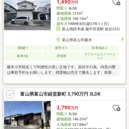
1,490
万円
間取り
4LDK
2
建物面積
121m
2
土地面積
166.13m
築年月
1989年8月(築37年1ヶ月)
富山地鉄本線 越中荏原駅 徒歩22分
富山県富山市藤木
2階建て
都市ガス
駐車場あり
リフォームリノベーシ
駐車3台
所有権
ョン
藤木小学校近くで利便性の良い立地です。居住中の為、内見の際
は事前予約をお願いします。残置物は売主で撤去します。前面路
は建築基準法第42条第1項第2号です。現況有姿での売買となりま
す。売主の契約不適合責任は免責となります。
富山県富山市経堂新町 3,790万円 3LDK
3,790
万円
間取り
3LDK
2
建物面積
146.57m
2
土地面積
227.84m