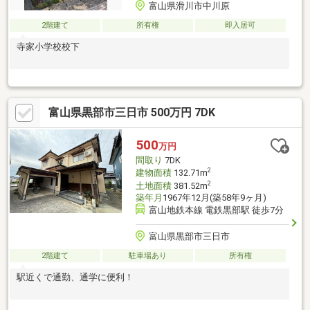
富山県滑川市中川原
2階建て
所有権
即入居可
寺家小学校校下
富山県黒部市三日市 500万円 7DK
500
万円
間取り
7DK
2
建物面積
132.71m
2
土地面積
381.52m
築年月
1967年12月(築58年9ヶ月)
富山地鉄本線 電鉄黒部駅 徒歩7分
富山県黒部市三日市
2階建て
駐車場あり
所有権
駅近くで通勤、通学に便利！