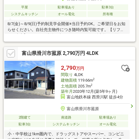
平屋
駐車場あり
駐車3台
システムキッチン
オール電化
所有権
8/7(金)～8/9(日)予約制見学会開催※当日予約OK。ご希望日をお知
らせください。自社売主物件につき随時内覧可能です。【リフォ
ーム内容】●シロアリ防除工事、クリーニング、鍵交換、雨漏り
点検、設備点検●庭木伐採●システムキッチン交換、ユニットバス
交換、トイレ交換、洗面化粧台交換【おすすめポイント】・本物
富山県滑川市菰原 2,790万円 4LDK
件は条件により住宅ローン減税が適用されます。・雨漏り、構造
上主要な部分の欠陥や腐食、給排水管の故障や漏水についてお引
渡しより２年間保証・シロアリ防除工事施工後5年間保証・お客様
2,790
万円
に合わせたローンの組み方や金融機関をご提案。住宅ローンが初
間取り
4LDK
めての方でもお気軽にご相談
2
建物面積
119.66m
2
土地面積
205.7m
築年月
2020年12月(築5年9ヶ月)
富山地鉄本線 西滑川駅 徒歩4分
富山県滑川市菰原
2階建て
南道路
駐車場あり
駐車3台
システムキッチン
オール電化
小・中学校は1km圏内で、ドラッグストアやスーパー、コンビニ