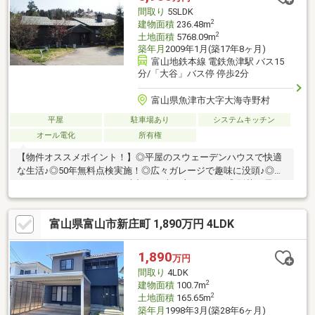
間取り
5SLDK
2
建物面積
236.48m
2
土地面積
5768.09m
築年月
2009年1月(築17年8ヶ月)
富山地鉄本線 電鉄魚津駅 バス15
分/「大谷」バス停 停歩2分
富山県魚津市大字大海寺野村
平屋
駐車場あり
システムキッチン
オール電化
所有権
【物件オススメポイント！】◎平屋のスウェーデンハウスで快適
な生活♪◎50年無料点検実施！◎広々ガレージで趣味に没頭♪◎さ
らにはインナーガレージで大切なお車を守ります！◎別荘や居住
用など使い方は無限大♪◎高気密高断熱の住宅で身も心も健康に
♪◎ウッドデッキからの絶景を誰にも邪魔されずに満喫できます！
富山県富山市新庄町 1,890万円 4LDK
まだまだお伝えしたいことがありますが書ききれません・・・ぜ
ひ直接ご覧になってください！北陸道魚津インターまで車で3分、
北陸新幹線の黒部宇奈月温泉駅まで車で20分の好立地です♪見学
1,890
万円
予約受付中！お問い合わせはフリーダイヤル：0800ー816ー7141
間取り
4LDK
まで♪
2
建物面積
100.7m
2
土地面積
165.65m
築年月
1998年3月(築28年6ヶ月)