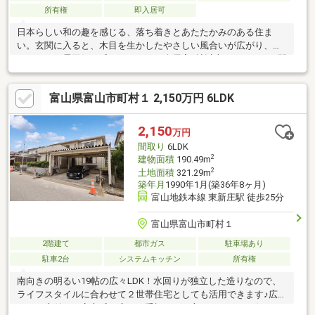
所有権
即入居可
日本らしい和の趣を感じる、落ち着きとあたたかみのある住ま
い。玄関に入ると、木目を生かしたやさしい風合いが広がり、温
かみのある雰囲気を感じられます。全居室6帖以上のゆとりある間
取りです。1階には続き間として使える和室があり、来客を迎える
空間としても重宝しそうです。駐車スペースは2台分ございます。
富山県富山市町村１ 2,150万円 6LDK
旧8号線に近く、魚津方面・黒部方面のどちらにもアクセスしやす
い立地です。お気軽にお問合せください。◆ロケーション魚津市
立清流小学校...約2700m魚津市立東部中学校...約2900mセブンイレ
2,150
万円
ブン 魚津持光寺店...約1000m原信 魚津店...約1900m
間取り
6LDK
2
建物面積
190.49m
2
土地面積
321.29m
築年月
1990年1月(築36年8ヶ月)
富山地鉄本線 東新庄駅 徒歩25分
富山県富山市町村１
2階建て
都市ガス
駐車場あり
駐車2台
システムキッチン
所有権
南向きの明るい19帖の広々LDK！水回りが独立した造りなので、
ライフスタイルに合わせて２世帯住宅としても活用できます♪広々
とした庭付き、安心感と広さを重視される方におすすめの住まい