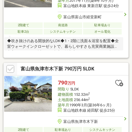
築年月
2017年11月(築8年10ヶ月)
富山地鉄本線 東新庄駅 徒歩24分
富山県富山市経堂新町
2階建て
南道路
駐車場あり
駐車2台
システムキッチン
オール電化
◆吹き抜けのある開放的なLDK◆1・2階に洗面＆浴室を配置◆全
室ウォークインクローゼットで、暮らしやすさも充実商業施設が
充実したエリア。近くには書店や雑貨店、コーヒーショップがあ
り、休日のお散歩やちょっとした気分転換も楽しめます。【ロケ
ーション】富山市立新庄小学校...約2300m富山市立新庄中学校...約
富山県魚津市木下新 790万円 5LDK
1200malbis経堂店...約900mファミリーマート 富山金代店...約
600mクスリのアオキ 経堂店...約900m
790
万円
間取り
5LDK
2
建物面積
152.32m
2
土地面積
256.44m
築年月
1990年3月(築36年6ヶ月)
富山地鉄本線 経田駅 徒歩25分
富山県魚津市木下新
2階建て
駐車場あり
システムキッチン