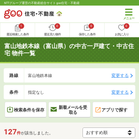
NTTグループ運営の不動産総合サイト goo住宅・不動産
1
0
0
0
最近検索した条件
最近見た物件
保存した条件
お気に入り
富山地鉄本線（富山県）の中古一戸建て・中古住
宅 物件一覧
路線
変更する
富山地鉄本線
条件
変更する
指定なし
新着メールを受
検索条件を保存
アプリで探す
取る
127
件
が該当しました。