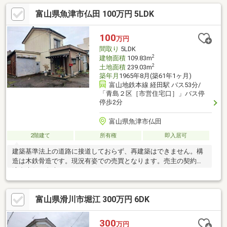
ています（４）瑕疵保険（加入予定）（５）シロアリ防除工事
富山県魚津市仏田 100万円 5LDK
済！石友ホームグループのリフォーム済住宅販売店〈リモデル石
友〉石友ホームグループとしての住宅のノウハウを最大限に活か
し、快適に永く安心して暮らしていけるようリフォームをした物
100
万円
件です！※写真の家具・雑貨等はイメージで付帯していません
間取り
5LDK
2
建物面積
109.83m
2
土地面積
239.03m
築年月
1965年8月(築61年1ヶ月)
富山地鉄本線 経田駅 バス53分/
「青島２区［市営住宅口］」バス停
停歩2分
富山県魚津市仏田
2階建て
所有権
即入居可
建築基準法上の道路に接道しておらず、再建築はできません。構
造は木鉄骨造です。現況有姿での売買となります。売主の契約不
適合責任は免責となります。
富山県滑川市堀江 300万円 6DK
300
万円