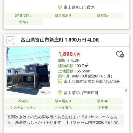
富山県富山市藤木
3階建て以上
駐車場あり
駐車3台
所有権
富山県富山市新庄町 1,890万円 4LDK
1,890
万円
間取り
4LDK
2
建物面積
100.7m
2
土地面積
165.65m
築年月
1998年3月(築28年6ヶ月)
富山地鉄本線 東新庄駅 徒歩15分
富山県富山市新庄町
2階建て
駐車場あり
駐車3台
システムキッチン
オール電化
所有権
玄関吹き抜けのため開放感のあるお住まいです♪サンルームもあ
り、洗濯物もしっかり干せます！【リフォーム内容2026年6月実
施】外壁塗装・玄関ドア（新品）・自動洗浄機能付きトイレ（新