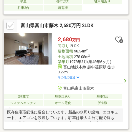
平屋
都市ガス
駐車場あり
駐車2台
所有権
富山県富山市藤木 2,680万円 2LDK
2,680
万円
間取り
2LDK
2
建物面積
98.54m
2
土地面積
278.08m
築年月
1978年3月(築48年6ヶ月)
富山地鉄本線 越中荏原駅 徒歩
3.2km
その他の交通
富山県富山市藤木
2階建て
駐車場あり
駐車3台
システムキッチン
オール電化
所有権
既存住宅瑕疵保に適合しています。新品の水周り設備、エコキュ
ート、エアコンを設置しています。駐車は最大４台可能で庭も楽
しめる物件です。◆物件のポイント◆（１）当社が売主です！
（２）住宅ローン減税の対象（３）耐震補強！耐震金物を設置し