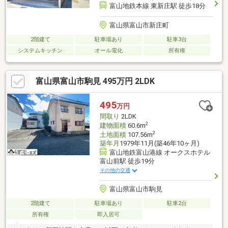
富山地鉄本線 東新庄駅 徒歩18分
富山県富山市新庄町
2階建て
駐車場あり
駐車3台
システムキッチン
オール電化
所有権
富山県富山市駒見 495万円 2LDK
495
万円
間取り
2LDK
2
建物面積
60.6m
2
土地面積
107.56m
築年月
1979年11月(築46年10ヶ月)
富山地鉄富山港線 オークスホテル
富山前駅 徒歩19分
その他の交通
富山県富山市駒見
2階建て
駐車場あり
駐車2台
所有権
即入居可