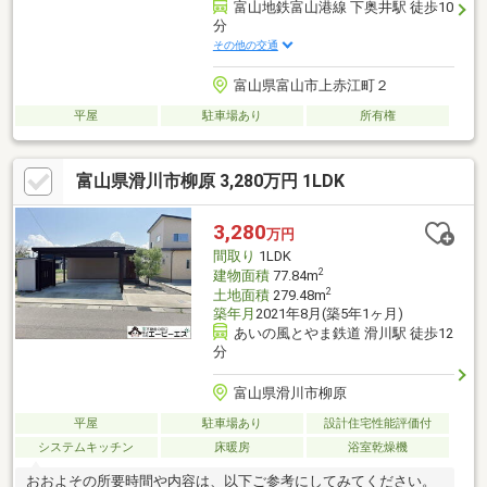
富山地鉄富山港線 下奥井駅 徒歩10
分
その他の交通
富山県富山市上赤江町２
平屋
駐車場あり
所有権
富山県滑川市柳原 3,280万円 1LDK
3,280
万円
間取り
1LDK
2
建物面積
77.84m
2
土地面積
279.48m
築年月
2021年8月(築5年1ヶ月)
あいの風とやま鉄道 滑川駅 徒歩12
分
富山県滑川市柳原
平屋
駐車場あり
設計住宅性能評価付
システムキッチン
床暖房
浴室乾燥機
おおよその所要時間や内容は、以下ご参考にしてみてください。