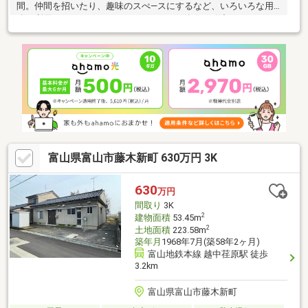
間。仲間を招いたり、趣味のスぺ―スにするなど、いろいろな用
途で利用できます！■ハウスクリーニング後のお引渡しです。※一
部鉄骨造■買い物施設充実・利便性の良い立地 大阪屋ショップ
藤木店...約600m（徒歩約8分） V・drug 藤の木店...約400m（徒
歩約5分） ローソン 富山ひらき店...約300m（徒歩約4分）
Aming(アミング) 藤の木店...約500m（徒歩約7分） そよかぜ農産
物直売所 藤の木店 約200m（徒歩約3分） 文苑堂書店 藤の木店...
約600m（徒歩約8分）
富山県富山市藤木新町 630万円 3K
630
万円
間取り
3K
2
建物面積
53.45m
2
土地面積
223.58m
築年月
1968年7月(築58年2ヶ月)
富山地鉄本線 越中荏原駅 徒歩
3.2km
富山県富山市藤木新町