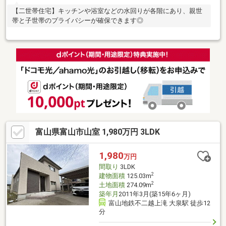
【二世帯住宅】キッチンや浴室などの水回りが各階にあり、親世
帯と子世帯のプライバシーが確保できます◎
富山県富山市山室 1,980万円 3LDK
1,980
万円
間取り
3LDK
2
建物面積
125.03m
2
土地面積
274.09m
築年月
2011年3月(築15年6ヶ月)
富山地鉄不二越上滝 大泉駅 徒歩12
分