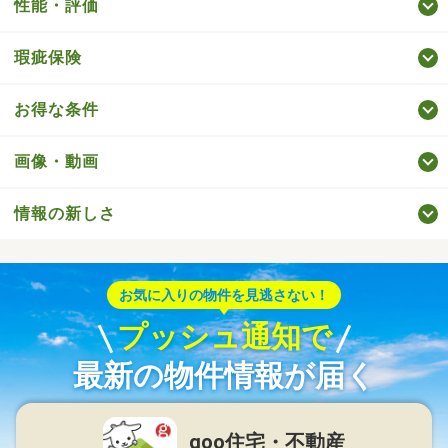
性能・評価
瑕疵保険
お得な条件
画像・動画
情報の新しさ
お気に入りの物件を見逃さない！
プッシュ通知で
最新の物件情報が届く
goo住宅・不動産