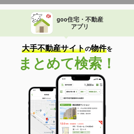
goo住宅・不動産
アプリ
大手不動産サイト
物件
の
を
まとめて検索！