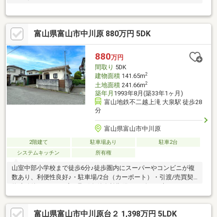
富山県富山市中川原 880万円 5DK
880
万円
間取り
5DK
2
建物面積
141.65m
2
土地面積
241.66m
築年月
1993年8月(築33年1ヶ月)
富山地鉄不二越上滝 大泉駅 徒歩28
分
富山県富山市中川原
2階建て
駐車場あり
駐車2台
システムキッチン
所有権
山室中部小学校まで徒歩6分♪徒歩圏内にスーパーやコンビニが複
数あり、利便性良好♪・駐車場/2台（カーポート）・引渡/売買契
約締結後、1か月程度・取引条件有効期限/2026年9月末日
富山県富山市中川原台２ 1,398万円 5LDK