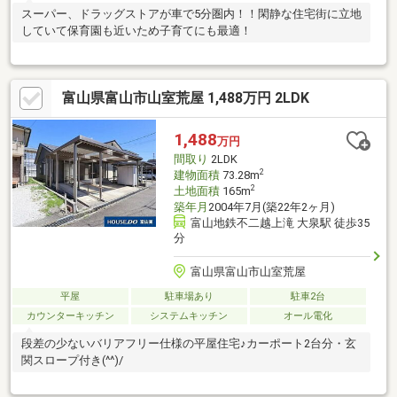
スーパー、ドラッグストアが車で5分圏内！！閑静な住宅街に立地
していて保育園も近いため子育てにも最適！
富山県富山市山室荒屋 1,488万円 2LDK
1,488
万円
間取り
2LDK
2
建物面積
73.28m
2
土地面積
165m
築年月
2004年7月(築22年2ヶ月)
富山地鉄不二越上滝 大泉駅 徒歩35
分
富山県富山市山室荒屋
平屋
駐車場あり
駐車2台
カウンターキッチン
システムキッチン
オール電化
段差の少ないバリアフリー仕様の平屋住宅♪カーポート2台分・玄
関スロープ付き(^^)/