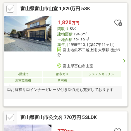
富山県富山市山室 1,820万円 5SK
1,820
万円
間取り
5SK
2
建物面積
194.6m
2
土地面積
294.39m
築年月
1998年10月(築27年11ヶ月)
富山地鉄不二越上滝 大泉駅 徒歩9
分
富山県富山市山室
2階建て
都市ガス
システムキッチン
浴室乾燥機
所有権
◎お庭有り◎インナーガレージ付き◎収納も充実しております
富山県富山市公文名 770万円 5SLDK