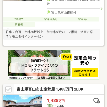
分
富山県富山市町村
2階建て
駐車場あり
駐車2台
所有権
駐車２台可、土地50坪以上、市街地が近い、２階建、浴室に窓、
ＴＶモニタ付インターホン
富山県富山市山室荒屋 1,488万円 2LDK
1,488
万円
間取り
2LDK