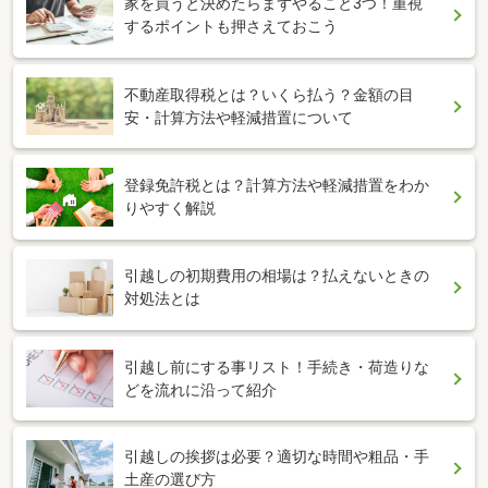
家を買うと決めたらまずやること3つ！重視
するポイントも押さえておこう
不動産取得税とは？いくら払う？金額の目
安・計算方法や軽減措置について
登録免許税とは？計算方法や軽減措置をわか
りやすく解説
引越しの初期費用の相場は？払えないときの
対処法とは
引越し前にする事リスト！手続き・荷造りな
どを流れに沿って紹介
引越しの挨拶は必要？適切な時間や粗品・手
土産の選び方