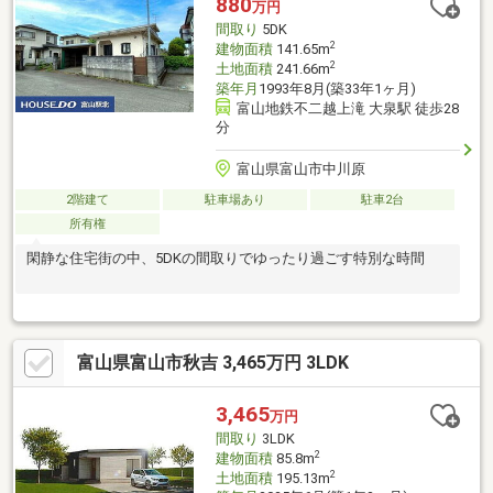
880
万円
間取り
5DK
2
建物面積
141.65m
2
土地面積
241.66m
築年月
1993年8月(築33年1ヶ月)
富山地鉄不二越上滝 大泉駅 徒歩28
分
富山県富山市中川原
2階建て
駐車場あり
駐車2台
所有権
閑静な住宅街の中、5DKの間取りでゆったり過ごす特別な時間
富山県富山市秋吉 3,465万円 3LDK
3,465
万円
間取り
3LDK
2
建物面積
85.8m
2
土地面積
195.13m