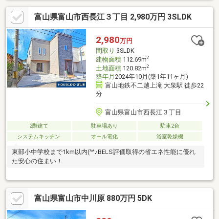
富山県富山市西長江３丁目 2,980万円 3SLDK
2,980
万円
間取り
3SLDK
2
建物面積
112.69m
2
土地面積
120.82m
築年月
2024年10月(築1年11ヶ月)
富山地鉄不二越上滝 大泉駅 徒歩22
分
富山県富山市西長江３丁目
2階建て
駐車場あり
駐車2台
システムキッチン
オール電化
浴室乾燥機
東部小中学校まで1km以内(^^♪BELS評価取得の省エネ性能に優れ
た安心の住まい！
富山県富山市中川原 880万円 5DK