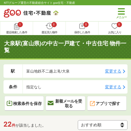
NTTグループ運営の不動産総合サイト goo住宅・不動産
1
0
0
0
最近検索した条件
最近見た物件
保存した条件
お気に入り
大泉駅(富山県)の中古一戸建て・中古住宅 物件一
覧
駅
変更する
富山地鉄不二越上滝/大泉
条件
変更する
指定なし
新着メールを受
検索条件を保存
アプリで探す
取る
22
件
が該当しました。