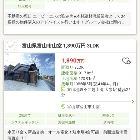
即入居可
不動産の窓口 エーピーエスの強み☆●木材建材流通業者としてお
客様の物件購入のアドバイスを行います！グループ会社は県内の
ハウスメーカーへ土台や柱を構造計算し、加工し、納材している
創業80周年以上ある アプト・シンコーです。木材のプロとして、
中身が見えない中古物件の購入に対して土台や柱、構造などのア
富山県富山市山室 1,890万円 3LDK
ドバイスも専門的に行えます。●土地探しから家探しまでノンス
トップでお手伝い！土地・家探し、資金計画から保険まで幅広い
分野のお手伝いをしています。●住み替えをご検討の方は是非！
1,890
万円
当社では中古物件の買取から再販、仲介をしております。家の査
間取り
3LDK
定も専門のプロフェッショナルが対応します。
2
建物面積
91.71m
2
土地面積
170.91m
築年月
1985年5月(築41年4ヶ月)
富山地鉄不二越上滝 大泉駅 徒歩24
分
富山県富山市山室
2階建て
駐車場あり
駐車3台
システムキッチン
浴室乾燥機
所有権
水回り全て新品交換！オール電化！駐車場4台可能！前面道路消雪
装置あり！