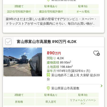
2階建て
駐車場あり
駐車3台
設計住宅性能評価付
建設住宅性能評価付
オール電化
築9年のまだまだ新しいお家の登場です(^^)/コンビニ・スーパー・
ドラッグストアがすべて徒歩圏内にそろい、毎日のお買い物がと
っても便利ですこども園・小学校・中学校も1.2km圏内にあり子
育て環境を重視されるご家庭にも安心の立地ではないでしょうか
大和ハウス工業（株）施工ハザードマップ：洪水浸水基本想定：
富山県富山市高屋敷 890万円 4LDK
0.5～3.0ｍ現況売買引渡し日：2026年9月以降（2026年9月上旬退
去予定）※こちらは入居中となりますため、所有者の方へ直接の
訪問・接触はご遠慮ください。内見やご質問は、必ず当社へお問
890
万円
い合わせいただきますようお願いいたします。
間取り
4LDK
2
建物面積
89.95m
2
土地面積
198.44m
築年月
1974年3月(築52年6ヶ月)
富山地鉄不二越上滝 大泉駅 徒歩20
分
富山県富山市高屋敷
2階建て
駐車場あり
駐車3台
リフォームリノベーシ
所有権
即入居可
ョン