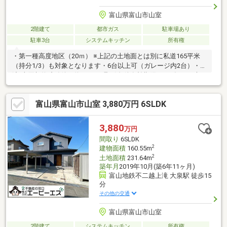
富山県富山市山室
2階建て
都市ガス
駐車場あり
駐車3台
システムキッチン
所有権
・第一種高度地区（20ｍ） ※上記の土地面とは別に私道165平米
（持分1/3）も対象となります・6台以上可（ガレージ内2台）・引
渡/売買契約締結後、約3か月・取引条件有効期限/2026年12月末日
富山県富山市山室 3,880万円 6SLDK
3,880
万円
間取り
6SLDK
2
建物面積
160.55m
2
土地面積
231.64m
築年月
2019年10月(築6年11ヶ月)
富山地鉄不二越上滝 大泉駅 徒歩15
分
その他の交通
富山県富山市山室
2階建て
システムキッチン
所有権