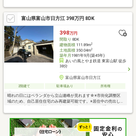
ーム内容】●シロアリ防除工事、クリーニング、鍵交換、雨漏り
点検、設備点検●駐車場拡張、外壁塗装●システムキッチン交換、
ユニットバス交換、トイレ交換、洗面化粧台交換●間取変更、室
富山県富山市日方江 398万円 8DK
内ドア交換、床材上張り、シューズボックス交換、クロス張替え
●インターホン設置、火災警報器設置、LED照明器具交換【おすす
めポイント】・雨漏り、構造上主要な部分の欠陥や腐食、給排水
398
万円
管の故障や漏水についてお引渡しより２年間保証・シロアリ防除
間取り
8DK
工事施工後5年間保証・新
2
建物面積
111.89m
2
土地面積
350.04m
築年月
1981年9月(築45年)
あいの風とやま鉄道 東富山駅 徒歩
38分
富山県富山市日方江
2階建て
駐車場あり
所有権
晴れの日にはベランダから立山連峰が見れます☆※市街化調整区
域のため、自己居住住宅のみ再建築可能です。※居住中の売出し
のため、内見をご希望の際は事前に候補日を2～3日お聞かせくだ
さい。※令和9年4月以降の引き渡しとなります。