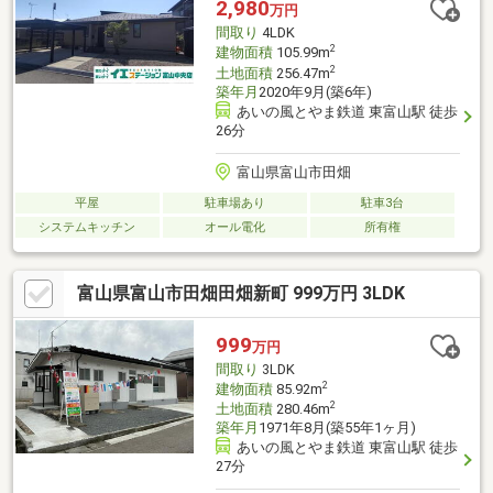
2,980
万円
欠陥や腐食、給排水管の故障や漏水についてお引渡しより２年間
間取り
4LDK
保証・シロアリ防除工事施工
2
建物面積
105.99m
2
土地面積
256.47m
築年月
2020年9月(築6年)
あいの風とやま鉄道 東富山駅 徒歩
26分
富山県富山市田畑
平屋
駐車場あり
駐車3台
システムキッチン
オール電化
所有権
富山県富山市田畑田畑新町 999万円 3LDK
999
万円
間取り
3LDK
2
建物面積
85.92m
2
土地面積
280.46m
築年月
1971年8月(築55年1ヶ月)
あいの風とやま鉄道 東富山駅 徒歩
27分