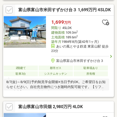
富山県富山市米田すずかけ台３ 1,699万円 4SLDK
1,699
万円
間取り
4SLDK
2
建物面積
109.3m
2
土地面積
189.6m
築年月
1984年8月(築42年1ヶ月)
あいの風とやま鉄道 東富山駅 徒歩
23分
富山県富山市米田すずかけ台３
2階建て
都市ガス
駐車場あり
駐車3台
システムキッチン
所有権
8/7(金)～8/9(日)予約制見学会開催※当日予約OK。ご希望日をお知
らせください。自社売主物件につき随時内覧可能です。【リフォ
ーム内容】シロアリ防除工事、クリーニング、鍵交換、雨漏り点
検、設備点検、駐車場拡張、外壁塗装、システムキッチン交換、
ユニットバス交換、トイレ交換、洗面化粧台交換、間取変更、玄
富山県富山市田畑 2,980万円 4LDK
関ドア交換、室内ドア交換、床材上張り、シューズボックス交
換、クロス張替え、インターホン設置、火災警報器設置、LED照
明器具交換【おすすめポイント】・雨漏り、構造上主要な部分の