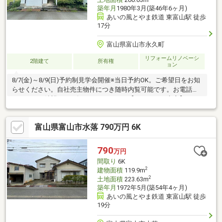
築年月
1980年3月(築46年6ヶ月)
あいの風とやま鉄道 東富山駅 徒歩
17分
富山県富山市永久町
リフォームリノベーシ
2階建て
所有権
ョン
8/7(金)～8/9(日)予約制見学会開催※当日予約OK。ご希望日をお知
らせください。自社売主物件につき随時内覧可能です。お電話か
メールでご希望日をお知らせください。【リフォーム内容】●シ
ロアリ防蟻工事、クリーニング、鍵交換、雨漏り点検、設備点検
●駐車場拡張、外壁塗装●システムキッチン交換、ユニットバス交
富山県富山市水落 790万円 6K
換、トイレ交換、洗面化粧台交換●間取変更、玄関ドア交換、室
内ドア交換、床材上張り、シューズボックス新設、クロス張替え
●インターホン設置、火災警報器設置、LED照明器具交換【おすす
790
万円
めポイント】・シロアリ防除工事施工後5年間保証
間取り
6K
2
建物面積
119.9m
2
土地面積
223.63m
築年月
1972年5月(築54年4ヶ月)
あいの風とやま鉄道 東富山駅 徒歩
19分