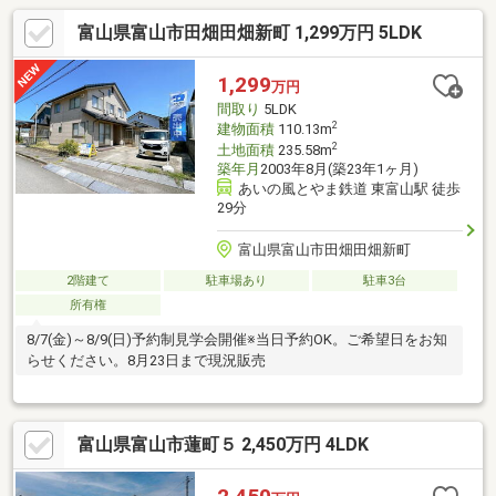
富山県富山市田畑田畑新町 1,299万円 5LDK
1,299
万円
間取り
5LDK
2
建物面積
110.13m
2
土地面積
235.58m
築年月
2003年8月(築23年1ヶ月)
あいの風とやま鉄道 東富山駅 徒歩
29分
富山県富山市田畑田畑新町
2階建て
駐車場あり
駐車3台
所有権
8/7(金)～8/9(日)予約制見学会開催※当日予約OK。ご希望日をお知
らせください。8月23日まで現況販売
富山県富山市蓮町５ 2,450万円 4LDK