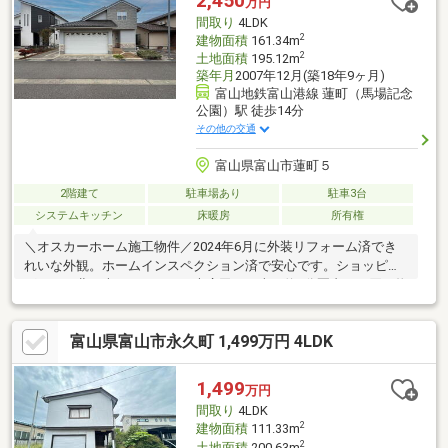
2,450
万円
間取り
4LDK
2
建物面積
161.34m
2
土地面積
195.12m
築年月
2007年12月(築18年9ヶ月)
富山地鉄富山港線 蓮町（馬場記念
公園）駅 徒歩14分
その他の交通
富山県富山市蓮町５
2階建て
駐車場あり
駐車3台
システムキッチン
床暖房
所有権
＼オスカーホーム施工物件／2024年6月に外装リフォーム済でき
れいな外観。ホームインスペクション済で安心です。ショッピン
グタウン北の森やイータウン大広田まで車で約5分圏内。お買い物
にも便利な立地。近くには、岩瀬スポーツ公園や運河沿いの遊歩
道があり、自然を感じながら暮らせる穏やかな環境。子育て世帯
富山県富山市永久町 1,499万円 4LDK
にもおすすめの立地です。◆ロケーション荻浦保育園...約1500m
富山市立萩浦小学校...約1200m富山市立岩瀬中学校...約900mショ
ッピングタウン北の森...約1400mイータウン大広田...約1700m
1,499
万円
間取り
4LDK
2
建物面積
111.33m
2
土地面積
200.63m