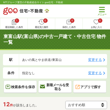
NTTグループ運営の不動産総合サイト goo住宅・不動産
1
0
0
0
最近検索した条件
最近見た物件
保存した条件
お気に入り
東富山駅(富山県)の中古一戸建て・中古住宅 物件
一覧
駅
変更する
あいの風とやま鉄道/東富山
条件
変更する
指定なし
新着メールを受
検索条件を保存
アプリで探す
取る
12
件
が該当しました。