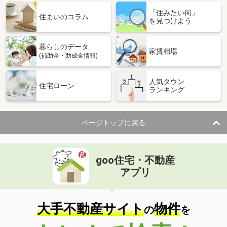
「住みたい街」
住まいのコラム
を見つけよう
暮らしのデータ
家賃相場
(補助金・助成金情報)
人気タウン
住宅ローン
ランキング
ページトップに戻る
goo住宅・不動産
アプリ
大手不動産サイト
物件
の
を