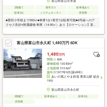
富山県富山市水落
2階建て
都市ガス
駐車場あり
駐車2台
システムキッチン
所有権
■豊田小学校まで900ｍ■車庫1台+青空1台駐車可能■8号線へのア
クセス良好※附属建物 車庫（14.90㎡）あり【ロケーション】富山
市立豊田小学校...約900ｍ富山市立北部中学校...約2400ｍジョイフ
ルシマヤ 豊田店...約1300ｍ原信 下飯野店...約1600ｍ
富山県富山市永久町 1,480万円 6DK
1,480
万円
間取り
6DK
2
建物面積
130.83m
2
土地面積
313.6m
築年月
1977年9月(築49年)
あいの風とやま鉄道 東富山駅 徒歩
19分
富山県富山市永久町
2階建て
駐車場あり
駐車3台
所有権