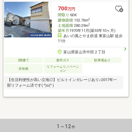
700
万円
間取り
6DK
2
建物面積
152.76m
2
土地面積
280.29m
築年月
1970年11月(築55年10ヶ月)
あいの風とやま鉄道 東富山駅 徒歩
11分
富山県富山市中田２丁目
2階建て
都市ガス
駐車場あり
リフォームリノベーシ
所有権
ョン
【生活利便性が高い立地◎】ビルトインガレージあり♪2017年一
部リフォーム済です( ^)o(^ )
1～12
件