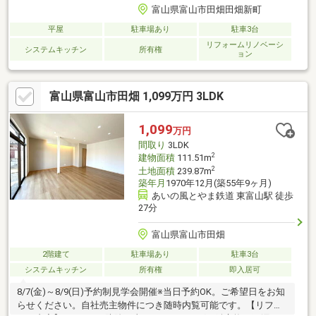
富山県富山市田畑田畑新町
平屋
駐車場あり
駐車3台
リフォームリノベーシ
システムキッチン
所有権
ョン
富山県富山市田畑 1,099万円 3LDK
1,099
万円
間取り
3LDK
2
建物面積
111.51m
2
土地面積
239.87m
築年月
1970年12月(築55年9ヶ月)
あいの風とやま鉄道 東富山駅 徒歩
27分
富山県富山市田畑
2階建て
駐車場あり
駐車3台
システムキッチン
所有権
即入居可
8/7(金)～8/9(日)予約制見学会開催※当日予約OK。ご希望日をお知
らせください。自社売主物件につき随時内覧可能です。【リフォ