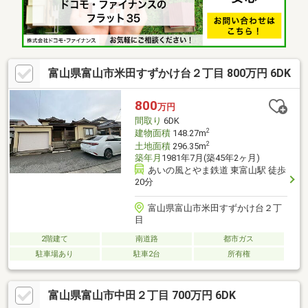
富山県富山市米田すずかけ台２丁目 800万円 6DK
800
万円
間取り
6DK
2
建物面積
148.27m
2
土地面積
296.35m
築年月
1981年7月(築45年2ヶ月)
あいの風とやま鉄道 東富山駅 徒歩
20分
富山県富山市米田すずかけ台２丁
目
2階建て
南道路
都市ガス
駐車場あり
駐車2台
所有権
富山県富山市中田２丁目 700万円 6DK