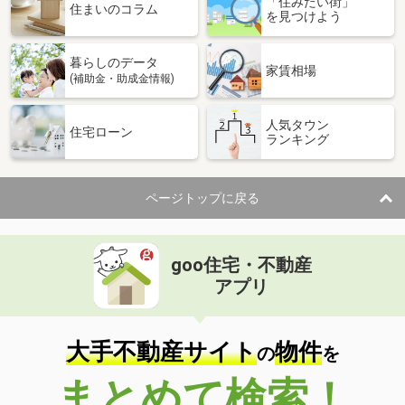
「住みたい街」
住まいのコラム
を見つけよう
暮らしのデータ
家賃相場
(補助金・助成金情報)
人気タウン
住宅ローン
ランキング
ページトップに戻る
goo住宅・不動産
アプリ
大手不動産サイト
物件
の
を
まとめて検索！