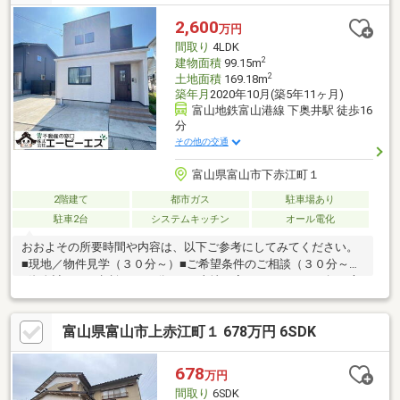
2,600
万円
間取り
4LDK
2
建物面積
99.15m
2
土地面積
169.18m
築年月
2020年10月(築5年11ヶ月)
富山地鉄富山港線 下奥井駅 徒歩16
分
その他の交通
富山県富山市下赤江町１
2階建て
都市ガス
駐車場あり
駐車2台
システムキッチン
オール電化
おおよその所要時間や内容は、以下ご参考にしてみてください。
■現地／物件見学（３０分～）■ご希望条件のご相談（３０分～）
■資金計画のご相談（３０分～）■土地・家・マンションの探し方
のご相談（３０分～）■会社の強みのご紹介（３０分～）■持家を
お持ちの方のお住み替えのご相談（３０分～）マイホーム購入は
富山県富山市上赤江町１ 678万円 6SDK
人生の大切なご決断です。気になる点は何でもお気軽にご相談く
ださい。当社スタッフが、ご納得頂けるまでご相談をお受けいた
します。【0120-011-768】へお電話いただくか、【オレンジ色資
678
万円
料請求（無料）ボタン】【赤色見学予約をする（無料）ボタン】
間取り
6SDK
よりお問い合わせください。