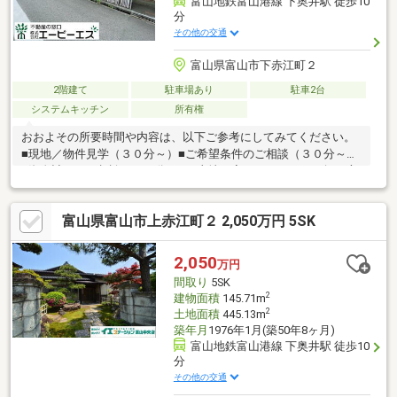
富山地鉄富山港線 下奥井駅 徒歩10
分
その他の交通
富山県富山市下赤江町２
2階建て
駐車場あり
駐車2台
システムキッチン
所有権
おおよその所要時間や内容は、以下ご参考にしてみてください。
■現地／物件見学（３０分～）■ご希望条件のご相談（３０分～）
■資金計画のご相談（３０分～）■土地・家・マンションの探し方
のご相談（３０分～）■会社の強みのご紹介（３０分～）■持家を
お持ちの方のお住み替えのご相談（３０分～）マイホーム購入は
富山県富山市上赤江町２ 2,050万円 5SK
人生の大切なご決断です。気になる点は何でもお気軽にご相談く
ださい。当社スタッフが、ご納得頂けるまでご相談をお受けいた
します。【0120-011-768】へお電話いただくか、【オレンジ色資
2,050
万円
料請求（無料）ボタン】【赤色見学予約をする（無料）ボタン】
間取り
5SK
よりお問い合わせください。
2
建物面積
145.71m
2
土地面積
445.13m
築年月
1976年1月(築50年8ヶ月)
富山地鉄富山港線 下奥井駅 徒歩10
分
その他の交通