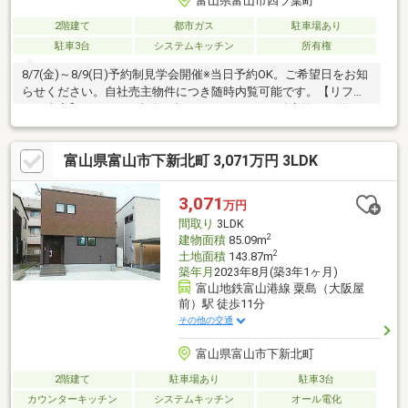
富山県富山市四ツ葉町
2階建て
都市ガス
駐車場あり
駐車3台
システムキッチン
所有権
8/7(金)～8/9(日)予約制見学会開催※当日予約OK。ご希望日をお知
らせください。自社売主物件につき随時内覧可能です。【リフォ
ーム内容】●シロアリ防除工事、クリーニング、鍵交換、雨漏り
点検、設備点検●駐車場拡張、外壁塗装●トイレ交換●間取変更、
室内ドア交換、床材上張り、クロス張替え、畳表替え、障子・襖
富山県富山市下新北町 3,071万円 3LDK
張替え●インターホン設置、火災警報器設置、LED照明器具交換
【おすすめポイント】・本物件は条件により住宅ローン減税が適
用されます。・雨漏り、構造上主要な部分の欠陥や腐食、給排水
3,071
万円
管の故障や漏水についてお引渡しより２年間保証・シロアリ防除
間取り
3LDK
工事施工後5年間保証・新
2
建物面積
85.09m
2
土地面積
143.87m
築年月
2023年8月(築3年1ヶ月)
富山地鉄富山港線 粟島（大阪屋
前）駅 徒歩11分
その他の交通
富山県富山市下新北町
2階建て
駐車場あり
駐車3台
カウンターキッチン
システムキッチン
オール電化