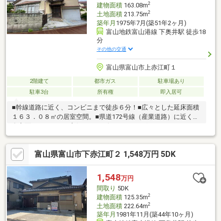
2
建物面積
163.08m
2
土地面積
213.75m
築年月
1975年7月(築51年2ヶ月)
富山地鉄富山港線 下奥井駅 徒歩18
分
その他の交通
富山県富山市上赤江町１
2階建て
都市ガス
駐車場あり
駐車3台
所有権
即入居可
■幹線道路に近く、コンビニまで徒歩６分！■広々とした延床面積
１６３．０８㎡の居室空間。■県道172号線（産業道路）に近く、
多方面へのアクセス良好♪■コンビニ、ドラッグストア、スーパー
が徒歩圏内！■徒歩圏内に多数の飲食店があり車なしでの生活も
可能ですね■現況でのお引渡しです。是非見学にお越しくださ
富山県富山市下赤江町２ 1,548万円 5DK
い。
1,548
万円
間取り
5DK
2
建物面積
125.35m
2
土地面積
222.64m
築年月
1981年11月(築44年10ヶ月)