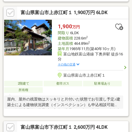
圏内！☆近所に公園あり！☆追加リフォーム請け負います（有
償）☆シロアリ防蟻処理済！
富山県富山市上赤江町１ 1,900万円 6LDK
1,900
万円
間取り
6LDK
2
建物面積
228.6m
2
土地面積
464.89m
築年月
1985年11月(築40年10ヶ月)
富山地鉄富山港線 下奥井駅 徒歩16
分
その他の交通
富山県富山市上赤江町１
2階建て
都市ガス
駐車場あり
所有権
屋内、屋外の残置物はスッキリと片付いた状態でお引渡し予定♪建
築士による建物状況調査（インスペクション）も申込相談可能で
す。敷地境界図と境界鋲も完備！境界トラブルの心配なし♪所有者
様居住中のため、内覧ご希望の際は、お日にちに余裕を持ってお
問い合わせください♪
富山県富山市下赤江町１ 2,600万円 4LDK