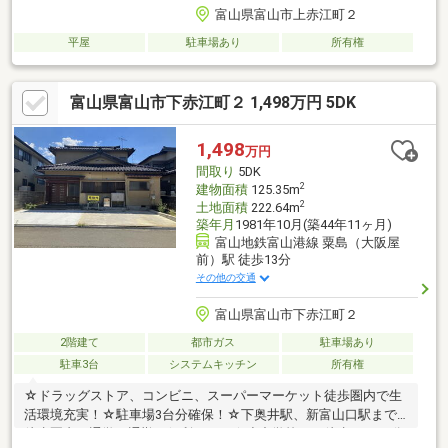
富山県富山市上赤江町２
平屋
駐車場あり
所有権
富山県富山市下赤江町２ 1,498万円 5DK
1,498
万円
間取り
5DK
2
建物面積
125.35m
2
土地面積
222.64m
築年月
1981年10月(築44年11ヶ月)
富山地鉄富山港線 粟島（大阪屋
前）駅 徒歩13分
その他の交通
富山県富山市下赤江町２
2階建て
都市ガス
駐車場あり
駐車3台
システムキッチン
所有権
☆ドラッグストア、コンビニ、スーパーマーケット徒歩圏内で生
活環境充実！☆駐車場3台分確保！☆下奥井駅、新富山口駅まで
徒歩圏内で通学や通勤に便利です！☆小中学校まで徒歩20～30分