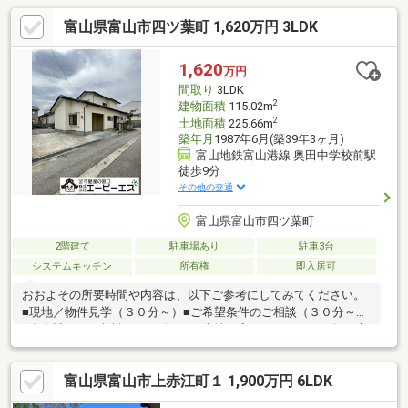
富山県富山市四ツ葉町 1,620万円 3LDK
1,620
万円
間取り
3LDK
2
建物面積
115.02m
2
土地面積
225.66m
築年月
1987年6月(築39年3ヶ月)
富山地鉄富山港線 奥田中学校前駅
徒歩9分
その他の交通
富山県富山市四ツ葉町
2階建て
駐車場あり
駐車3台
システムキッチン
所有権
即入居可
おおよその所要時間や内容は、以下ご参考にしてみてください。
■現地／物件見学（３０分～）■ご希望条件のご相談（３０分～）
■資金計画のご相談（３０分～）■土地・家・マンションの探し方
のご相談（３０分～）■会社の強みのご紹介（３０分～）■持家を
お持ちの方のお住み替えのご相談（３０分～）マイホーム購入は
富山県富山市上赤江町１ 1,900万円 6LDK
人生の大切なご決断です。気になる点は何でもお気軽にご相談く
ださい。当社スタッフが、ご納得頂けるまでご相談をお受けいた