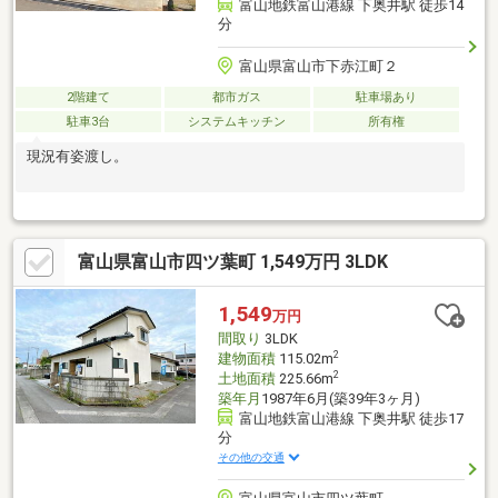
富山地鉄富山港線 下奥井駅 徒歩14
分
富山県富山市下赤江町２
2階建て
都市ガス
駐車場あり
駐車3台
システムキッチン
所有権
現況有姿渡し。
富山県富山市四ツ葉町 1,549万円 3LDK
1,549
万円
間取り
3LDK
2
建物面積
115.02m
2
土地面積
225.66m
築年月
1987年6月(築39年3ヶ月)
富山地鉄富山港線 下奥井駅 徒歩17
分
その他の交通