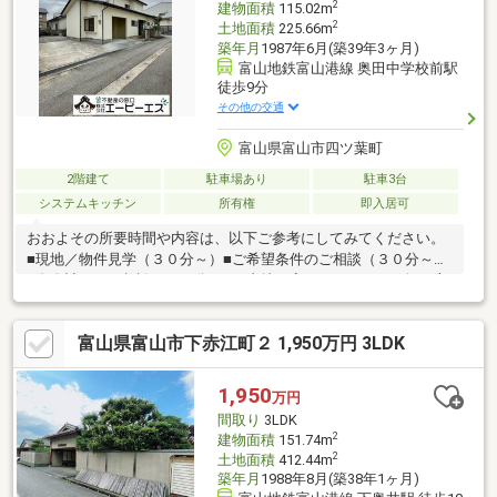
2
建物面積
115.02m
2
土地面積
225.66m
築年月
1987年6月(築39年3ヶ月)
富山地鉄富山港線 奥田中学校前駅
徒歩9分
その他の交通
富山県富山市四ツ葉町
2階建て
駐車場あり
駐車3台
システムキッチン
所有権
即入居可
おおよその所要時間や内容は、以下ご参考にしてみてください。
■現地／物件見学（３０分～）■ご希望条件のご相談（３０分～）
■資金計画のご相談（３０分～）■土地・家・マンションの探し方
のご相談（３０分～）■会社の強みのご紹介（３０分～）■持家を
お持ちの方のお住み替えのご相談（３０分～）マイホーム購入は
富山県富山市下赤江町２ 1,950万円 3LDK
人生の大切なご決断です。気になる点は何でもお気軽にご相談く
ださい。当社スタッフが、ご納得頂けるまでご相談をお受けいた
します。【0120-011-768】へお電話いただくか、【オレンジ色資
1,950
万円
料請求（無料）ボタン】【赤色見学予約をする（無料）ボタン】
間取り
3LDK
よりお問い合わせください。
2
建物面積
151.74m
2
土地面積
412.44m
築年月
1988年8月(築38年1ヶ月)