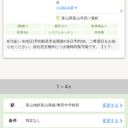
分
その他の交通
富山県富山市四ツ葉町
2階建て
都市ガス
駐車場あり
駐車3台
システムキッチン
所有権
8/7(金)～8/9(日)予約制見学会開催※当日予約OK。ご希望日をお知
らせください。自社売主物件につき随時内覧可能です。【リフォ
ーム内容】●シロアリ防除工事、クリーニング、鍵交換、雨漏り
点検、設備点検●駐車場拡張、外壁塗装●トイレ交換●間取変更、
室内ドア交換、床材上張り、クロス張替え、畳表替え、障子・襖
張替え●インターホン設置、火災警報器設置、LED照明器具交換
【おすすめポイント】・本物件は条件により住宅ローン減税が適
用されます。・雨漏り、構造上主要な部分の欠陥や腐食、給排水
管の故障や漏水についてお引渡しより２年間保証・シロアリ防除
1～4
件
工事施工後5年間保証・新
駅
変更する
富山地鉄富山港線/奥田中学校前
条件
変更する
指定なし