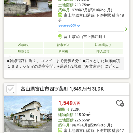
2
土地面積
213.75m
築年月
1975年7月(築51年2ヶ月)
富山地鉄富山港線 下奥井駅 徒歩18
分
その他の交通
富山県富山市上赤江町１
2階建て
都市ガス
駐車場あり
駐車3台
所有権
即入居可
■幹線道路に近く、コンビニまで徒歩６分！■広々とした延床面積
１６３．０８㎡の居室空間。■県道172号線（産業道路）に近く、
多方面へのアクセス良好♪■コンビニ、ドラッグストア、スーパー
が徒歩圏内！■徒歩圏内に多数の飲食店があり車なしでの生活も
可能ですね■現況でのお引渡しです。是非見学にお越しくださ
富山県富山市四ツ葉町 1,549万円 3LDK
い。
1,549
万円
間取り
3LDK
2
建物面積
115.02m
2
土地面積
225.66m
築年月
1987年6月(築39年3ヶ月)
富山地鉄富山港線 下奥井駅 徒歩17