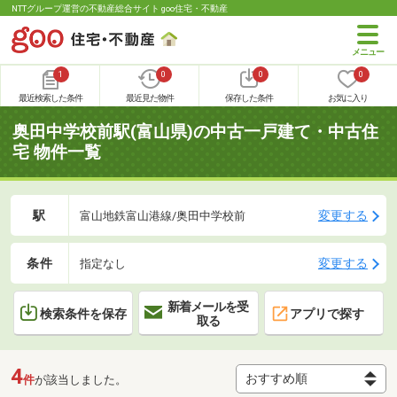
NTTグループ運営の不動産総合サイト goo住宅・不動産
1
0
0
0
最近検索した条件
最近見た物件
保存した条件
お気に入り
奥田中学校前駅(富山県)の中古一戸建て・中古住
宅 物件一覧
駅
変更する
富山地鉄富山港線/奥田中学校前
条件
変更する
指定なし
新着メールを受
検索条件を保存
アプリで探す
取る
4
件
が該当しました。