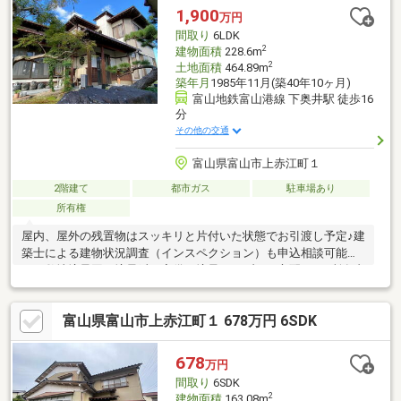
します。【0120-011-768】へお電話いただくか、【オレンジ色資
1,900
万円
料請求（無料）ボタン】【赤色見学予約をする（無料）ボタン】
間取り
6LDK
よりお問い合わせください。
2
建物面積
228.6m
2
土地面積
464.89m
築年月
1985年11月(築40年10ヶ月)
富山地鉄富山港線 下奥井駅 徒歩16
分
その他の交通
富山県富山市上赤江町１
2階建て
都市ガス
駐車場あり
所有権
屋内、屋外の残置物はスッキリと片付いた状態でお引渡し予定♪建
築士による建物状況調査（インスペクション）も申込相談可能で
す。敷地境界図と境界鋲も完備！境界トラブルの心配なし♪所有者
様居住中のため、内覧ご希望の際は、お日にちに余裕を持ってお
問い合わせください♪
富山県富山市上赤江町１ 678万円 6SDK
678
万円
間取り
6SDK
2
建物面積
163.08m