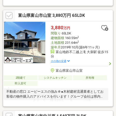
宅認定・住友林業60年保証システム・エネファーム設置・ガス温
水式床暖房・EV充電用コンセント・Low-E複層ガラス・引渡/令和
9年2月末以降可能・取引条件有効期限/2026年10月末日・東側道
富山県富山市山室 3,880万円 6SLDK
路幅員6.0ｍ(融雪なし）・駐車場/2台(カーポート内2台)・公共上
下水道、北陸電力、都市ガス・住友林業60年保証システム引継ぎ
可能
3,880
万円
間取り
6SLDK
2
建物面積
160.55m
2
土地面積
231.64m
築年月
2019年10月(築6年11ヶ月)
富山地鉄不二越上滝 大泉駅 徒歩15
分
その他の交通
富山県富山市山室
2階建て
システムキッチン
所有権
即入居可
不動産の窓口 エーピーエスの強み☆●木材建材流通業者としてお
客様の物件購入のアドバイスを行います！グループ会社は県内の
ハウスメーカーへ土台や柱を構造計算し、加工し、納材している
創業80周年以上ある アプト・シンコーです。木材のプロとして、
中身が見えない中古物件の購入に対して土台や柱、構造などのア