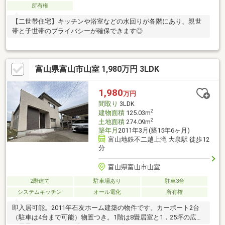
所有権
【二世帯住宅】キッチンや浴室などの水回りが各階にあり、親世
帯と子世帯のプライバシーが確保できます◎
富山県富山市山室 1,980万円 3LDK
1,980
万円
間取り
3LDK
2
建物面積
125.03m
2
土地面積
274.09m
築年月
2011年3月(築15年6ヶ月)
富山地鉄不二越上滝 大泉駅 徒歩12
分
富山県富山市山室
2階建て
駐車場あり
駐車3台
システムキッチン
オール電化
所有権
即入居可能。2011年石友ホーム建築の物件です。カーポート2台
（駐車は4台まで可能）物置つき。1階は8畳居室と1．25坪の広々