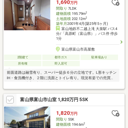
1,690
万円
間取り
7LDK
2
建物面積
195.79m
2
土地面積
202.12m
築年月
2001年4月(築25年5ヶ月)
富山地鉄不二越上滝 大泉駅 バス4
分/「高原町（富山県）」バス停 停歩
1分
富山県富山市高屋敷
2階建て
都市ガス
駐車場あり
所有権
即入居可
前面道路は融雪有り、スーパー徒歩６分の立地です。L形キッチン
IH・食洗機付き、２階に洗面とトイレ有り。現況有姿での売買と
なります。売主の契約不適合責任は免責となります。
富山県富山市山室 1,820万円 5SK
1,820
万円
間取り
5SK
2
建物面積
194.6m