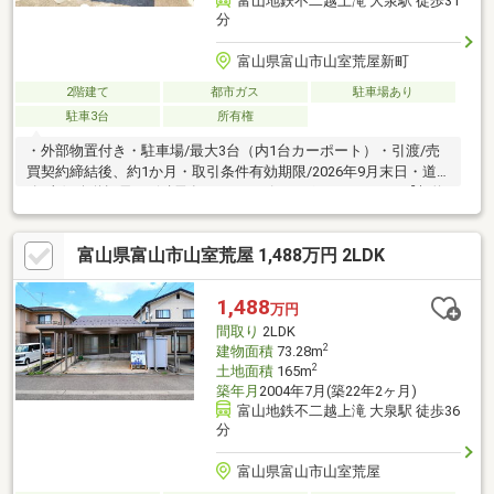
富山地鉄不二越上滝 大泉駅 徒歩31
分
富山県富山市山室荒屋新町
2階建て
都市ガス
駐車場あり
駐車3台
所有権
・外部物置付き・駐車場/最大3台（内1台カーポート）・引渡/売
買契約締結後、約1か月・取引条件有効期限/2026年9月末日・道
路/東側公道幅員6ｍ(融雪有）～～アピールポイント～～・【契約
不適合責任】 売主にて2年間保証付きで安心（主に構造に関する
保証）
富山県富山市山室荒屋 1,488万円 2LDK
1,488
万円
間取り
2LDK
2
建物面積
73.28m
2
土地面積
165m
築年月
2004年7月(築22年2ヶ月)
富山地鉄不二越上滝 大泉駅 徒歩36
分
富山県富山市山室荒屋