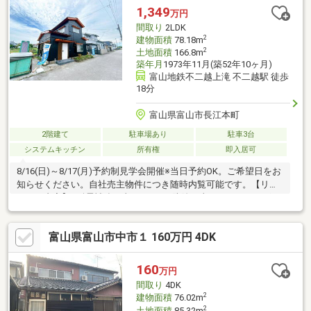
します。【0120-011-768】へお電話いただくか、【オレンジ色資
1,349
万円
料請求（無料）ボタン】【赤色見学予約をする（無料）ボタン】
間取り
2LDK
よりお問い合わせください。
2
建物面積
78.18m
2
土地面積
166.8m
築年月
1973年11月(築52年10ヶ月)
富山地鉄不二越上滝 不二越駅 徒歩
18分
富山県富山市長江本町
2階建て
駐車場あり
駐車3台
システムキッチン
所有権
即入居可
8/16(日)～8/17(月)予約制見学会開催※当日予約OK。ご希望日をお
知らせください。自社売主物件につき随時内覧可能です。【リフ
ォーム内容】●耐震補強工事●シロアリ防除工事、クリーニング、
鍵交換、雨漏り点検、設備点検●屋根一部塗装、外壁塗装●システ
ムキッチン交換、ユニットバス交換、トイレ交換、洗面化粧台交
富山県富山市中市１ 160万円 4DK
換●間取変更、玄関ドア交換、室内ドア交換、床材上張り、シュ
ーズボックス交換、クロス張替え●インターホン設置、火災警報
器設置、LED照明器具交換【おすすめポイント】・耐震適合証明
160
万円
書を取得すれば（要別途費用）、条件により住宅ローン減税や不
間取り
4DK
動産取得税減税の対象になりま
2
建物面積
76.02m
2
土地面積
85.32m