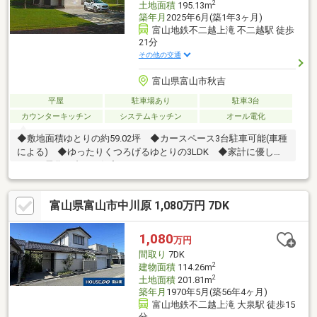
2
土地面積
195.13m
築年月
2025年6月(築1年3ヶ月)
富山地鉄不二越上滝 不二越駅 徒歩
21分
その他の交通
富山県富山市秋吉
平屋
駐車場あり
駐車3台
カウンターキッチン
システムキッチン
オール電化
◆敷地面積ゆとりの約59.02坪 ◆カースペース3台駐車可能(車種
による) ◆ゆったりくつろげるゆとりの3LDK ◆家計に優しい
オール電化・省エネ住宅
富山県富山市中川原 1,080万円 7DK
1,080
万円
間取り
7DK
2
建物面積
114.26m
2
土地面積
201.81m
築年月
1970年5月(築56年4ヶ月)
富山地鉄不二越上滝 大泉駅 徒歩15
分