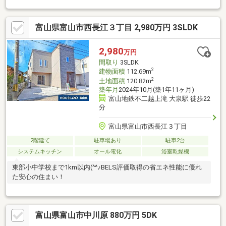
富山県富山市西長江３丁目 2,980万円 3SLDK
2,980
万円
間取り
3SLDK
2
建物面積
112.69m
2
土地面積
120.82m
築年月
2024年10月(築1年11ヶ月)
富山地鉄不二越上滝 大泉駅 徒歩22
分
富山県富山市西長江３丁目
2階建て
駐車場あり
駐車2台
システムキッチン
オール電化
浴室乾燥機
東部小中学校まで1km以内(^^♪BELS評価取得の省エネ性能に優れ
た安心の住まい！
富山県富山市中川原 880万円 5DK