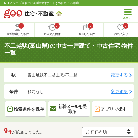
NTTグループ運営の不動産総合サイト goo住宅・不動産
1
0
0
0
最近検索した条件
最近見た物件
保存した条件
お気に入り
不二越駅(富山県)の中古一戸建て・中古住宅 物件
一覧
駅
変更する
富山地鉄不二越上滝/不二越
条件
変更する
指定なし
新着メールを受
検索条件を保存
アプリで探す
取る
9
件
が該当しました。