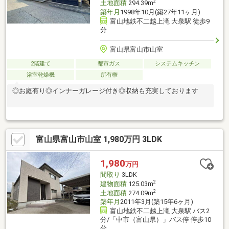
2
土地面積
294.39m
築年月
1998年10月(築27年11ヶ月)
富山地鉄不二越上滝 大泉駅 徒歩9
分
富山県富山市山室
2階建て
都市ガス
システムキッチン
浴室乾燥機
所有権
◎お庭有り◎インナーガレージ付き◎収納も充実しております
富山県富山市山室 1,980万円 3LDK
1,980
万円
間取り
3LDK
2
建物面積
125.03m
2
土地面積
274.09m
築年月
2011年3月(築15年6ヶ月)
富山地鉄不二越上滝 大泉駅 バス2
分/「中市（富山県）」バス停 停歩10
分