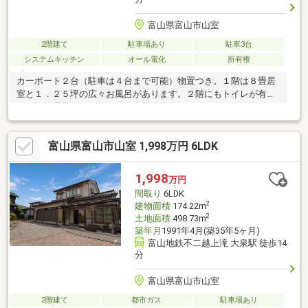
富山県富山市山室
2階建て
駐車場あり
駐車3台
システムキッチン
オール電化
所有権
カーポート２台（駐車は４台まで可能）物置つき。１階は８畳居
室と１．２５坪の広々お風呂があります。２階にもトイレが有
り、複数世帯でのお住まいも可能な物件です。
富山県富山市山室 1,998万円 6LDK
1,998
万円
間取り
6LDK
2
建物面積
174.22m
2
土地面積
498.73m
築年月
1991年4月(築35年5ヶ月)
富山地鉄不二越上滝 大泉駅 徒歩14
分
富山県富山市山室
2階建て
都市ガス
駐車場あり