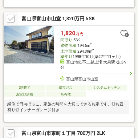
お風呂があります。2階にもトイレが有ります。
富山県富山市山室 1,820万円 5SK
1,820
万円
間取り
5SK
2
建物面積
194.6m
2
土地面積
294.39m
築年月
1998年10月(築27年11ヶ月)
富山地鉄不二越上滝 大泉駅 徒歩9
分
富山県富山市山室
2階建て
都市ガス
システムキッチン
浴室乾燥機
所有権
縁側で日向ぼっこ。家族の時間を大切にできるお家です。◎お庭
有り◎インナーガレージ付き
富山県富山市東町１丁目 700万円 2LK