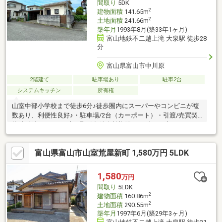
間取り
5DK
食、給排水管の故障や漏水につ
2
建物面積
141.65m
2
土地面積
241.66m
築年月
1993年8月(築33年1ヶ月)
富山地鉄不二越上滝 大泉駅 徒歩28
分
富山県富山市中川原
2階建て
駐車場あり
駐車2台
システムキッチン
所有権
山室中部小学校まで徒歩6分♪徒歩圏内にスーパーやコンビニが複
数あり、利便性良好♪・駐車場/2台（カーポート）・引渡/売買契
約締結後、1か月程度・取引条件有効期限/2026年9月末日
富山県富山市山室荒屋新町 1,580万円 5LDK
1,580
万円
間取り
5LDK
2
建物面積
160.86m
2
土地面積
290.55m
築年月
1997年6月(築29年3ヶ月)