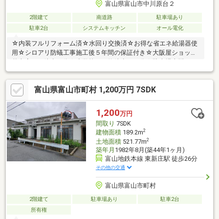
富山県富山市中川原台２
2階建て
南道路
駐車場あり
駐車2台
システムキッチン
オール電化
☆内装フルリフォーム済☆水回り交換済☆お得な省エネ給湯器使
用☆シロアリ防蟻工事施工後５年間の保証付き☆大阪屋ショップ
秋吉店まで徒歩５分☆小学校まで約徒歩１０分☆駐車場土間コン
クリート工事完了
富山県富山市町村 1,200万円 7SDK
1,200
万円
間取り
7SDK
2
建物面積
189.2m
2
土地面積
521.77m
築年月
1982年8月(築44年1ヶ月)
富山地鉄本線 東新庄駅 徒歩26分
その他の交通
富山県富山市町村
2階建て
駐車場あり
駐車2台
所有権