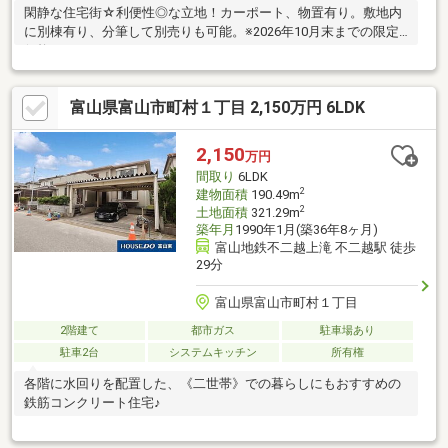
閑静な住宅街☆利便性◎な立地！カーポート、物置有り。敷地内
に別棟有り、分筆して別売りも可能。※2026年10月末までの限定
価格です！
富山県富山市町村１丁目 2,150万円 6LDK
2,150
万円
間取り
6LDK
2
建物面積
190.49m
2
土地面積
321.29m
築年月
1990年1月(築36年8ヶ月)
富山地鉄不二越上滝 不二越駅 徒歩
29分
富山県富山市町村１丁目
2階建て
都市ガス
駐車場あり
駐車2台
システムキッチン
所有権
各階に水回りを配置した、《二世帯》での暮らしにもおすすめの
鉄筋コンクリート住宅♪