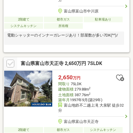
富山県富山市中川原
2階建て
都市ガス
駐車場あり
システムキッチン
所有権
電動シャッターのインナーガレージあり！部屋数が多い7DK(^^)/
富山県富山市天正寺 2,650万円 7SLDK
2,650
万円
間取り
7SLDK
2
建物面積
279.88m
2
土地面積
387.76m
築年月
1997年9月(築29年)
富山地鉄不二越上滝 大泉駅 徒歩32
分
富山県富山市天正寺
2階建て
都市ガス
システムキッチン