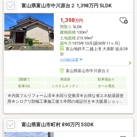
富山県富山市中川原台２ 1,398万円 5LDK
1,398
万円
間取り
5LDK
2
建物面積
130m
2
土地面積
215.99m
築年月
1975年10月(築50年11ヶ月)
富山地鉄不二越上滝 大泉駅 徒歩28
分
その他の交通
富山県富山市中川原台２
2階建て
南道路
駐車場あり
駐車2台
システムキッチン
オール電化
☆内装フルリフォーム済☆水回り交換済☆お得な省エネ給湯器使
用☆シロアリ防蟻工事施工後５年間の保証付き☆大阪屋ショップ
秋吉店まで徒歩５分☆小学校まで約徒歩１０分☆駐車場土間コン
クリート工事完了
富山県富山市町村 890万円 5SDK