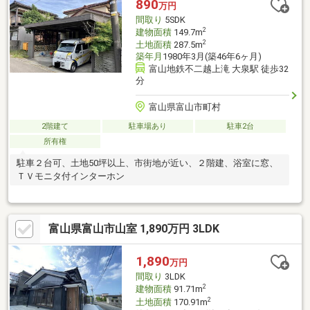
890
万円
間取り
5SDK
2
建物面積
149.7m
2
土地面積
287.5m
築年月
1980年3月(築46年6ヶ月)
富山地鉄不二越上滝 大泉駅 徒歩32
分
富山県富山市町村
2階建て
駐車場あり
駐車2台
所有権
駐車２台可、土地50坪以上、市街地が近い、２階建、浴室に窓、
ＴＶモニタ付インターホン
富山県富山市山室 1,890万円 3LDK
1,890
万円
間取り
3LDK
2
建物面積
91.71m
2
土地面積
170.91m