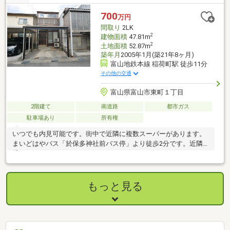
700
万円
間取り
2LK
2
建物面積
47.81m
2
土地面積
52.87m
築年月
2005年1月(築21年8ヶ月)
富山地鉄本線 稲荷町駅 徒歩11分
その他の交通
富山県富山市東町１丁目
2階建て
南道路
都市ガス
駐車場あり
所有権
いつでも内見可能です。街中で近隣に複数スーパーがあります。
まいどはやバス「於保多神社前バス停」より徒歩2分です。近隣に
貸ガレージもあります。
もっと見る