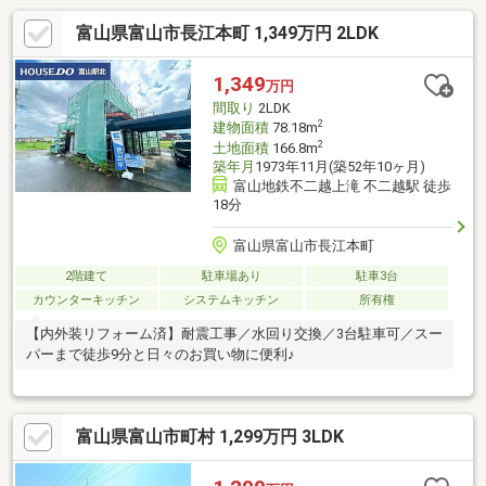
富山県富山市長江本町 1,349万円 2LDK
1,349
万円
間取り
2LDK
2
建物面積
78.18m
2
土地面積
166.8m
築年月
1973年11月(築52年10ヶ月)
富山地鉄不二越上滝 不二越駅 徒歩
18分
富山県富山市長江本町
2階建て
駐車場あり
駐車3台
カウンターキッチン
システムキッチン
所有権
【内外装リフォーム済】耐震工事／水回り交換／3台駐車可／スー
パーまで徒歩9分と日々のお買い物に便利♪
富山県富山市町村 1,299万円 3LDK