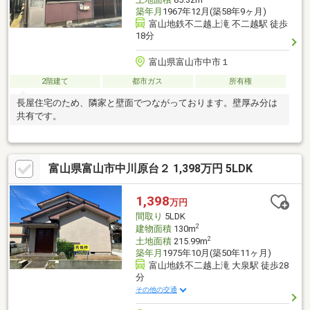
築年月
1967年12月(築58年9ヶ月)
富山地鉄不二越上滝 不二越駅 徒歩
18分
富山県富山市中市１
2階建て
都市ガス
所有権
長屋住宅のため、隣家と壁面でつながっております。壁厚み分は
共有です。
富山県富山市中川原台２ 1,398万円 5LDK
1,398
万円
間取り
5LDK
2
建物面積
130m
2
土地面積
215.99m
築年月
1975年10月(築50年11ヶ月)
富山地鉄不二越上滝 大泉駅 徒歩28
分
その他の交通