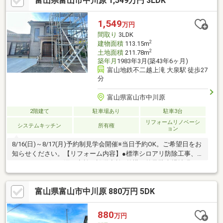
富山県富山市中川原 1,549万円 3LDK
ドバイスも専門的に行えます。●土地探しから家探しまでノンス
トップでお手伝い！土地・家探し、資金計画から保険まで幅広い
分野のお手伝いをしています。●住み替えをご検討の方は是非！
1,549
万円
当社では中古物件の買取から再販、仲介をしております。家の査
間取り
3LDK
定も専門のプロフェッショナルが対応します。
2
建物面積
113.15m
2
土地面積
211.78m
築年月
1983年3月(築43年6ヶ月)
富山地鉄不二越上滝 大泉駅 徒歩27
分
富山県富山市中川原
2階建て
駐車場あり
駐車3台
リフォームリノベーシ
システムキッチン
所有権
ョン
8/16(日)～8/17(月)予約制見学会開催※当日予約OK。ご希望日をお
知らせください。【リフォーム内容】●標準シロアリ防除工事、
クリーニング、雨漏り点検、設備点検●外構・外装駐車場拡張、
外壁塗装、庭木伐採●水回りシステムキッチン交換、ユニットバ
ス交換、トイレ交換、洗面化粧台交換●内装間取変更、玄関扉交
富山県富山市中川原 880万円 5DK
換、室内ドア交換、床材上張り、シューズボックス交換、クロス
張替え●その他設備インターホン設置、火災警報器設置、照明器
具交換【おすすめポイント】・本物件は条件により住宅ローン減
880
万円
税が適用されます。・雨漏り、構造上主要な部分の欠陥や・腐