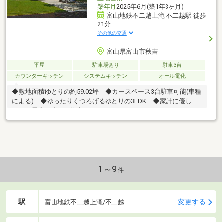
築年月
2025年6月(築1年3ヶ月)
富山地鉄不二越上滝 不二越駅 徒歩
21分
その他の交通
富山県富山市秋吉
平屋
駐車場あり
駐車3台
カウンターキッチン
システムキッチン
オール電化
◆敷地面積ゆとりの約59.02坪 ◆カースペース3台駐車可能(車種
による) ◆ゆったりくつろげるゆとりの3LDK ◆家計に優しい
オール電化・省エネ住宅
1～9
件
駅
変更する
富山地鉄不二越上滝/不二越