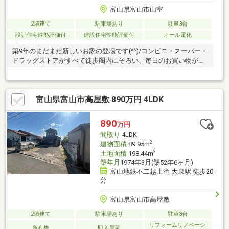
富山県富山市山室
2階建て
駐車場あり
駐車3台
設計住宅性能評価付
建設住宅性能評価付
オール電化
築9年のまだまだ新しいお家の登場です(^^)/コンビニ・スーパー・
ドラッグストアがすべて徒歩圏内にそろい、毎日のお買い物がと
っても便利ですこども園・小学校・中学校も1.2km圏内にあり子
育て環境を重視されるご家庭にも安心の立地ではないでしょうか
大和ハウス工業（株）施工ハザードマップ：洪水浸水基本想定：
富山県富山市高屋敷 890万円 4LDK
0.5～3.0ｍ現況売買引渡し日：2026年9月以降（2026年9月上旬退
去予定）※こちらは入居中となりますため、所有者の方へ直接の
訪問・接触はご遠慮ください。内見やご質問は、必ず当社へお問
890
万円
い合わせいただきますようお願いいたします。
間取り
4LDK
2
建物面積
89.95m
2
土地面積
198.44m
築年月
1974年3月(築52年6ヶ月)
富山地鉄不二越上滝 大泉駅 徒歩20
分
富山県富山市高屋敷
2階建て
駐車場あり
駐車3台
リフォームリノベーシ
所有権
即入居可