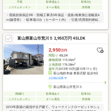
平屋
駐車場あり
駐車2台
システムキッチン
オール電化
所有権
・瑕疵担保保証5年・防蟻工事済5年保証・道路/南東側公道幅員4
ｍ(融雪有）・駐車場/2台（カーポート内）・引渡/売買契約締結
後、約3か月・取引条件有効期限/2026年7月末リフォーム履歴
2026年5月 ・一部クロス張替え・和室以外の床、居室・廊下フ
ロアタイル上張り・水回りCF張替え・水回り設備はキッチンのみ
富山県富山市荒川５ 2,950万円 4SLDK
交換・和室畳表替え実施
2,950
万円
間取り
4SLDK
2
建物面積
115.36m
2
土地面積
176.38m
築年月
2013年10月(築12年11ヶ月)
富山地鉄本線 東新庄駅 徒歩9分
その他の交通
富山県富山市荒川５
2階建て
駐車場あり
駐車2台
システムキッチン
オール電化
所有権
2013年新築の築浅中古戸建て。ウォークインクローゼットやシュ