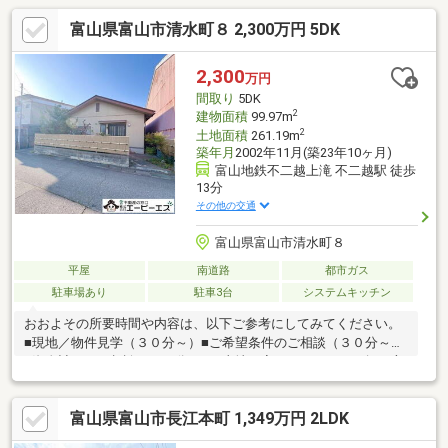
富山県富山市清水町８ 2,300万円 5DK
2,300
万円
間取り
5DK
2
建物面積
99.97m
2
土地面積
261.19m
築年月
2002年11月(築23年10ヶ月)
富山地鉄不二越上滝 不二越駅 徒歩
13分
その他の交通
富山県富山市清水町８
平屋
南道路
都市ガス
駐車場あり
駐車3台
システムキッチン
おおよその所要時間や内容は、以下ご参考にしてみてください。
■現地／物件見学（３０分～）■ご希望条件のご相談（３０分～）
■資金計画のご相談（３０分～）■土地・家・マンションの探し方
のご相談（３０分～）■会社の強みのご紹介（３０分～）■持家を
お持ちの方のお住み替えのご相談（３０分～）マイホーム購入は
富山県富山市長江本町 1,349万円 2LDK
人生の大切なご決断です。気になる点は何でもお気軽にご相談く
ださい。当社スタッフが、ご納得頂けるまでご相談をお受けいた