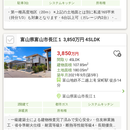
駐車3台
システムキッチン
所有権
・第一種高度地区（20ｍ） ※上記の土地面とは別に私道165平米
（持分1/3）も対象となります・6台以上可（ガレージ内2台）・引
渡/売買契約締結後、約3か月・取引条件有効期限/2026年12月末日
富山県富山市長江１ 3,850万円 4SLDK
3,850
万円
間取り
4SLDK
2
建物面積
107.85m
2
土地面積
180.05m
築年月
2021年9月(築5年)
富山地鉄不二越上滝 栄町駅 徒歩14
分
富山県富山市長江１
2階建て
都市ガス
システムキッチン
床暖房
所有権
・一級建築士による建物検査完了済みで安心安全♪・住友林業施
工・省令準耐火仕様・耐震等級3・断熱等性能等級4・長期優良住