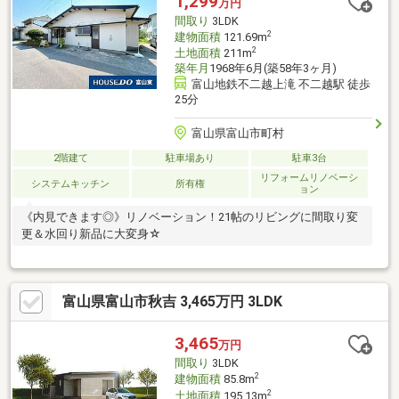
1,299
万円
間取り
3LDK
2
建物面積
121.69m
2
土地面積
211m
築年月
1968年6月(築58年3ヶ月)
富山地鉄不二越上滝 不二越駅 徒歩
25分
富山県富山市町村
2階建て
駐車場あり
駐車3台
リフォームリノベーシ
システムキッチン
所有権
ョン
《内見できます◎》リノベーション！21帖のリビングに間取り変
更＆水回り新品に大変身☆
富山県富山市秋吉 3,465万円 3LDK
3,465
万円
間取り
3LDK
2
建物面積
85.8m
2
土地面積
195.13m