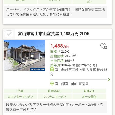
ョン
スーパー、ドラッグストアが車で5分圏内！！閑静な住宅街に立地
していて保育園も近いため子育てにも最適！
富山県富山市山室荒屋 1,488万円 2LDK
1,488
万円
間取り
2LDK
2
建物面積
73.28m
2
土地面積
165m
築年月
2004年7月(築22年2ヶ月)
富山地鉄不二越上滝 大泉駅 徒歩35
分
富山県富山市山室荒屋
平屋
駐車場あり
駐車2台
カウンターキッチン
システムキッチン
オール電化
段差の少ないバリアフリー仕様の平屋住宅♪カーポート2台分・玄
関スロープ付き(^^)/