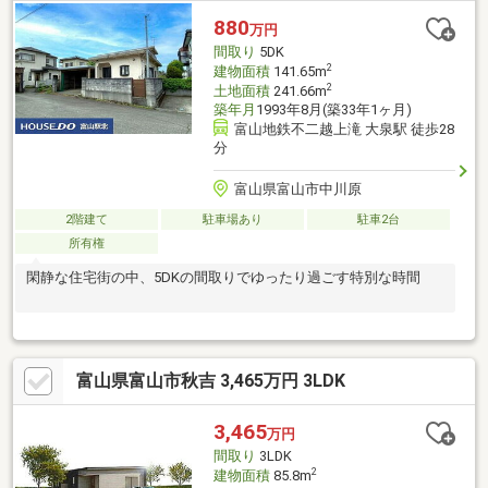
880
万円
間取り
5DK
2
建物面積
141.65m
2
土地面積
241.66m
築年月
1993年8月(築33年1ヶ月)
富山地鉄不二越上滝 大泉駅 徒歩28
分
富山県富山市中川原
2階建て
駐車場あり
駐車2台
所有権
閑静な住宅街の中、5DKの間取りでゆったり過ごす特別な時間
富山県富山市秋吉 3,465万円 3LDK
3,465
万円
間取り
3LDK
2
建物面積
85.8m