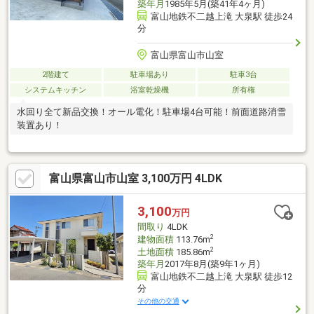
築年月
1985年5月(築41年4ヶ月)
富山地鉄不二越上滝 大泉駅 徒歩24
分
富山県富山市山室
2階建て
駐車場あり
駐車3台
システムキッチン
浴室乾燥機
所有権
水回り全て新品交換！オール電化！駐車場4台可能！前面道路消雪
装置あり！
富山県富山市山室 3,100万円 4LDK
3,100
万円
間取り
4LDK
2
建物面積
113.76m
2
土地面積
185.86m
築年月
2017年8月(築9年1ヶ月)
富山地鉄不二越上滝 大泉駅 徒歩12
分
その他の交通