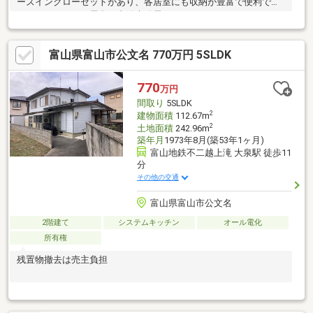
ーズインクローゼットがあり、各居室にも収納が豊富で便利で
す。また、オール電化で太陽光発電システムもあるため、日々の
光熱費を抑えることができることも魅力です。
富山県富山市公文名 770万円 5SLDK
770
万円
間取り
5SLDK
2
建物面積
112.67m
2
土地面積
242.96m
築年月
1973年8月(築53年1ヶ月)
富山地鉄不二越上滝 大泉駅 徒歩11
分
その他の交通
富山県富山市公文名
2階建て
システムキッチン
オール電化
所有権
残置物撤去は売主負担