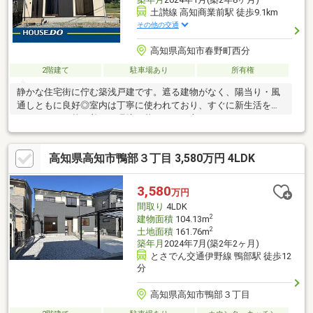
土讃線 高知商業前駅 徒歩9.1km
その他の交通
高知県高知市春野町西分
2階建て
駐車場あり
所有権
静かな住宅街に佇む築浅戸建です。遮る建物がなく、陽当り・風
通しともに良好◎室内は丁寧に使われており、すぐに新生活を始
められます。落ち着いた環境で暮らしたい方におすすめです♪
高知県高知市鴨部３丁目 3,580万円 4LDK
3,580
万円
間取り
4LDK
2
建物面積
104.13m
2
土地面積
161.76m
築年月
2024年7月(築2年2ヶ月)
とさでん交通伊野線 鴨部駅 徒歩12
分
高知県高知市鴨部３丁目