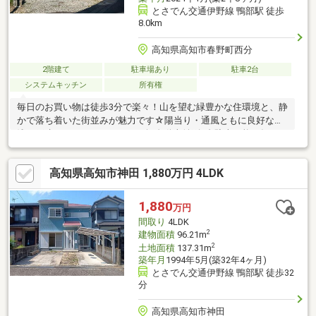
とさでん交通伊野線 鴨部駅 徒歩
8.0km
高知県高知市春野町西分
2階建て
駐車場あり
駐車2台
システムキッチン
所有権
毎日のお買い物は徒歩3分で楽々！山を望む緑豊かな住環境と、静
かで落ち着いた街並みが魅力です☆陽当り・通風ともに良好な築
浅一戸建て。カースペースは、軽自動車並列2台駐車可能で毎日の
生活も快適です♪
高知県高知市神田 1,880万円 4LDK
1,880
万円
間取り
4LDK
2
建物面積
96.21m
2
土地面積
137.31m
築年月
1994年5月(築32年4ヶ月)
とさでん交通伊野線 鴨部駅 徒歩32
分
高知県高知市神田