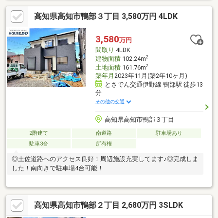
高知県高知市鴨部３丁目 3,580万円 4LDK
3,580
万円
間取り
4LDK
2
建物面積
102.24m
2
土地面積
161.76m
築年月
2023年11月(築2年10ヶ月)
とさでん交通伊野線 鴨部駅 徒歩13
分
その他の交通
高知県高知市鴨部３丁目
2階建て
南道路
駐車場あり
駐車3台
所有権
◎土佐道路へのアクセス良好！周辺施設充実してます♪◎完成しま
した！南向きで駐車場4台可能！
高知県高知市鴨部２丁目 2,680万円 3SLDK