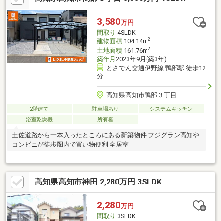
3,580
万円
間取り
4SLDK
2
建物面積
104.14m
2
土地面積
161.76m
築年月
2023年9月(築3年)
とさでん交通伊野線 鴨部駅 徒歩12
分
高知県高知市鴨部３丁目
2階建て
駐車場あり
システムキッチン
浴室乾燥機
所有権
土佐道路から一本入ったところにある新築物件 フジグラン高知や
コンビニが徒歩圏内で買い物便利 全居室
高知県高知市神田 2,280万円 3SLDK
2,280
万円
間取り
3SLDK