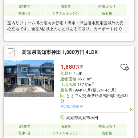
2階建て
南道路
駐車場あり
駐車3台
システムキッチン
所有権
室内リフォーム済の南向き邸宅！洪水・津波浸水想定区域外の安
心立地です。全室6帖以上のゆとりある間取り。カーポート付で駐
車3台可、前面道路5.7ｍと運転も快適♪保育園徒歩8分、買物施設
も車5分圏内！
高知県高知市神田 1,880万円 4LDK
1,880
万円
間取り
4LDK
2
建物面積
96.21m
2
土地面積
137.31m
築年月
1994年5月(築32年4ヶ月)
とさでん交通伊野線 鴨部駅 徒歩34
分
その他の交通
高知県高知市神田
2階建て
南道路
駐車場あり
駐車3台
システムキッチン
所有権