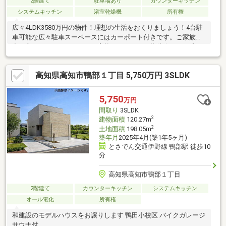
2階建て
駐車場あり
カウンターキッチン
システムキッチン
浴室乾燥機
所有権
広々4LDK3580万円の物件！理想の生活をおくりましょう！4台駐
車可能な広々駐車スーペースにはカーポート付きです。ご家族の
多い方やワンちゃんのいるご家族にオススメの物件★ぜひ一度ご
見学ください♪
高知県高知市鴨部１丁目 5,750万円 3SLDK
5,750
万円
間取り
3SLDK
2
建物面積
120.27m
2
土地面積
198.05m
築年月
2025年4月(築1年5ヶ月)
とさでん交通伊野線 鴨部駅 徒歩10
分
高知県高知市鴨部１丁目
2階建て
カウンターキッチン
システムキッチン
オール電化
所有権
和建設のモデルハウスをお譲りします 鴨田小校区 バイクガレージ
サウナ付