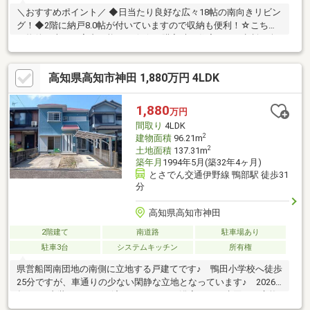
＼おすすめポイント／ ◆日当たり良好な広々18帖の南向きリビン
グ！◆2階に納戸8.0帖が付いていますので収納も便利！☆こちら
の物件は本日ご案内可能です☆☆ご購入時の住宅ローン相談も無
料で承ります♪物件が気になったらお好きなタイミングで【088-
831-1885】へお問い合わせください！資料請求フォームからは24
高知県高知市神田 1,880万円 4LDK
時間受付中☆ おうちと皆様のご縁を結ぶことが私たちの使命で
す。 皆様にお会いできますことを、心よりお待ち申し上げてお
ります
1,880
万円
間取り
4LDK
2
建物面積
96.21m
2
土地面積
137.31m
築年月
1994年5月(築32年4ヶ月)
とさでん交通伊野線 鴨部駅 徒歩31
分
高知県高知市神田
2階建て
南道路
駐車場あり
駐車3台
システムキッチン
所有権
県営船岡南団地の南側に立地する戸建てです♪ 鴨田小学校へ徒歩
25分ですが、車通りの少ない閑静な立地となっています♪ 2026
年6月に内装リフォーム済♪ キッチンや浴室などの水回りを交換
していますので、すぐにお住まいいただけます♪ 全居室が6帖以