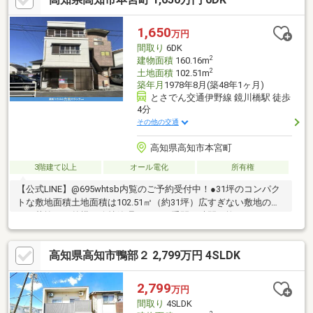
1,650
万円
間取り
6DK
2
建物面積
160.16m
2
土地面積
102.51m
築年月
1978年8月(築48年1ヶ月)
とさでん交通伊野線 鏡川橋駅 徒歩
4分
その他の交通
高知県高知市本宮町
3階建て以上
オール電化
所有権
【公式LINE】@695whtsb内覧のご予約受付中！●31坪のコンパク
トな敷地面積土地面積は102.51㎡（約31坪）広すぎない敷地のた
め、草抜きや外構の維持管理にかかる手間や時間を抑えることが
でき共働き世帯など忙しい方にも向いています●本宮町バス停ま
で徒歩1分物件から本宮町バス停までわずか徒歩1分の距離にあり
高知県高知市鴨部２ 2,799万円 4SLDK
ます路面電車だけでなくバスの利用も非常にスムーズで、行き先
に応じた交通手段の選択が可能な利便性の高い場所です●全居室
が洋室で使いやすい全ての居室が洋室のため畳の表替えなどのメ
2,799
万円
ンテナンスが不要。重い家具も配置しやすいため、現代のライフ
間取り
4SLDK
スタイルにマッチした造り