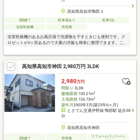
高知県高知市鴨部３
2階建て
駐車場あり
駐車2台
浴室乾燥機
所有権
浴室乾燥機のあるお風呂場で洗濯物を干すときにも便利です。ク
ロゼットが3ヶ所あるので大量の洋服も簡単に整理できます。こち
らは、令和5年9月築の物件です。駅から徒歩12分と少し離れた物
件です。高知市のとさでん交通伊野線鴨部近くで住まい探しをす
るのであれば、まずは当社スタッフにお声かけ下さい。お客様に
高知県高知市神田 2,980万円 3LDK
合った不動産をご紹介させていただきます。
2,980
万円
間取り
3LDK
2
建物面積
103.21m
2
土地面積
126.73m
築年月
2003年3月(築23年6ヶ月)
とさでん交通伊野線 鴨部駅 徒歩38
分
高知県高知市神田
リフォームリノベーシ
2階建て
所有権