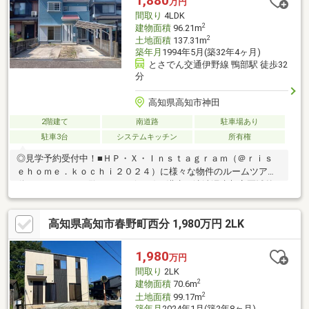
1,880
万円
（約824m）
間取り
4LDK
2
建物面積
96.21m
2
土地面積
137.31m
築年月
1994年5月(築32年4ヶ月)
とさでん交通伊野線 鴨部駅 徒歩32
分
高知県高知市神田
2階建て
南道路
駐車場あり
駐車3台
システムキッチン
所有権
◎見学予約受付中！■ＨＰ・Ｘ・Ｉｎｓｔａｇｒａｍ（＠ｒｉｓ
ｅｈｏｍｅ．ｋｏｃｈｉ２０２４）に様々な物件のルームツアー
動画あり！ぜひご覧ください(*^-^*)・洪水・津波浸水想定区域外
の安心立地！・全居室が6帖以上とゆとりのある間取り・敷地内に
はお車3台をゆったり駐車可能◎・食洗機付きシステムキッチンや
高知県高知市春野町西分 1,980万円 2LK
温水洗浄便座、モニター付インターホンなど人気の最新設備へ一
新・ダイレックスやよどやドラッグ、しまむら、高知銀行などが
車で約5分圏内【周辺環境】・高知市鴨田小学校 徒歩24分
1,980
万円
（1867ｍ）・高知市西部中学校 徒歩30分（2351ｍ）
間取り
2LK
2
建物面積
70.6m
2
土地面積
99.17m
築年月
2024年1月(築2年8ヶ月)