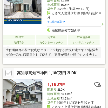
建物面積
82.8m
2
土地面積
100m
築年月
2021年8月(築5年1ヶ月)
とさでん交通伊野線 鴨部駅 徒歩19
分
その他の交通
高知県高知市朝倉甲
2階建て
南道路
駐車場あり
駐車2台
カウンターキッチン
システムキッチン
土佐道路目の前で便利なエリアに立地する築浅戸建です！9帖洋室
を間仕切れば2部屋として使えて、家族が増えた時でも大丈夫！約
8帖ある北側納戸は居室としても十分ご利用いただけます♪
高知県高知市神田 1,180万円 2LDK
1,180
万円
間取り
2LDK
2
建物面積
65.41m
2
土地面積
73.93m
築年月
1981年11月(築44年10ヶ月)
とさでん交通伊野線 鴨部駅 徒歩30