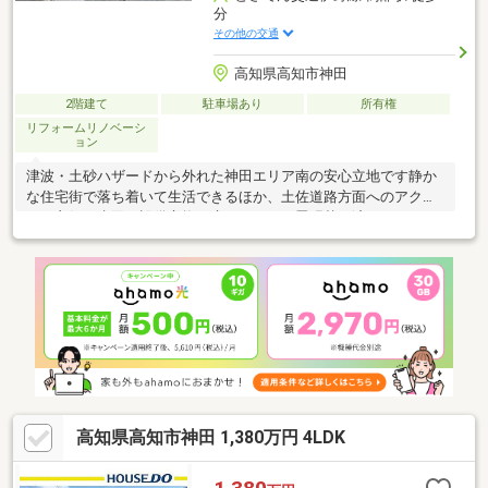
分
その他の交通
高知県高知市神田
2階建て
駐車場あり
所有権
リフォームリノベーシ
ョン
津波・土砂ハザードから外れた神田エリア南の安心立地です静か
な住宅街で落ち着いて生活できるほか、土佐道路方面へのアクセ
スも良好！水回り設備交換、床・クロス・畳張替え済ですのです
ぐに入居できます♪
高知県高知市神田 1,380万円 4LDK