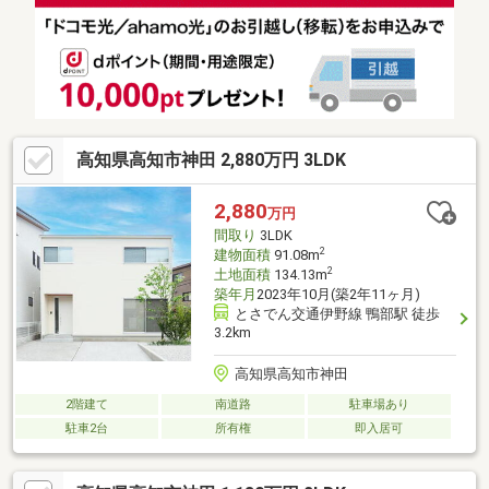
たり干せます。☆駐車スペースは4台分可能、うち2台分カーポー
ト付き。お車複数台お持ちのご家庭にはうれしいポイント。☆リ
ビングは電動シャッター付き。省令準耐火仕様・住宅瑕疵保証
（JIO）10年・地盤保証20年【周辺環境】・鴨田小学校500ｍ（徒
歩約7分）・西部中学校550ｍ（徒歩約7分）
高知県高知市神田 2,880万円 3LDK
2,880
万円
間取り
3LDK
2
建物面積
91.08m
2
土地面積
134.13m
築年月
2023年10月(築2年11ヶ月)
とさでん交通伊野線 鴨部駅 徒歩
3.2km
高知県高知市神田
2階建て
南道路
駐車場あり
駐車2台
所有権
即入居可