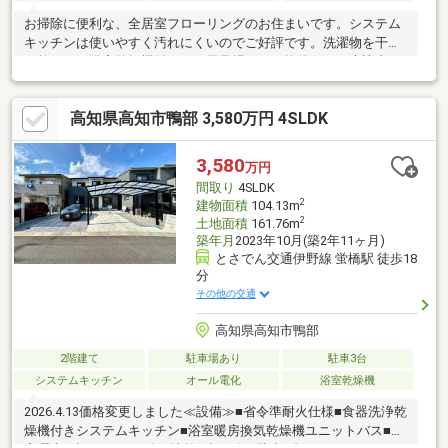
お掃除に便利な、全居室フローリングのお住まいです。システム
キッチンは使いやすく汚れにくいのでご好評です。洗濯物を干し
て乾かせる浴室乾燥機付きのお風呂場のある物件です。来訪者を
モニターで確認できるTVインターホン付きです。建物面積82.8㎡
もありますので、ご検討ください。こちらの物件は中古戸建物件
高知県高知市鴨部 3,580万円 4SLDK
です。火が出ないIH調理器を使用したキッチンです。
3,580
万円
間取り
4SLDK
2
建物面積
104.13m
2
土地面積
161.76m
築年月
2023年10月(築2年11ヶ月)
とさでん交通伊野線 蛍橋駅 徒歩18
分
その他の交通
高知県高知市鴨部
2階建て
駐車場あり
駐車3台
システムキッチン
オール電化
浴室乾燥機
2026.4.13価格変更しました≪設備≫■省令準耐火仕様■食器洗浄乾
燥機付きシステムキッチン■浴室暖房換気乾燥機ユニットバス■住