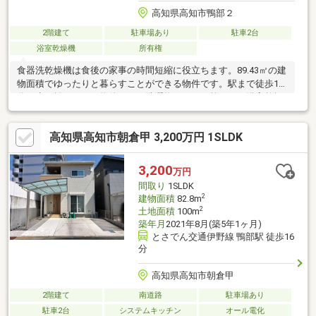
高知県高知市鴨部２
2階建て
駐車場あり
駐車2台
浴室乾燥機
所有権
食器洗乾燥機は食後の家事の時間短縮に役立ちます。89.43㎡の建
物面積でゆったりと暮らすことができる物件です。駅まで徒歩13
分と少し離れている物件です。洗濯物を干して乾かせる浴室乾燥
機付きのお風呂場のある物件です。浴室に追焚機能があるので入
浴の時間帯を気にする事がありません。ものが多くサービスルー
高知県高知市朝倉甲 3,200万円 1SLDK
ムが欲しい方にも嬉しい3SLDK。こちらは中古の戸建て物件で
す。
3,200
万円
間取り
1SLDK
2
建物面積
82.8m
2
土地面積
100m
築年月
2021年8月(築5年1ヶ月)
とさでん交通伊野線 鴨部駅 徒歩16
分
高知県高知市朝倉甲
2階建て
南道路
駐車場あり
駐車2台
システムキッチン
オール電化