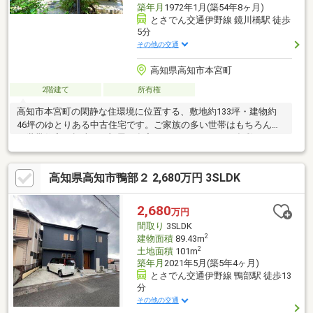
築年月
1972年1月(築54年8ヶ月)
とさでん交通伊野線 鏡川橋駅 徒歩
5分
その他の交通
高知県高知市本宮町
2階建て
所有権
高知市本宮町の閑静な住環境に位置する、敷地約133坪・建物約
46坪のゆとりある中古住宅です。ご家族の多い世帯はもちろん、
二世帯住宅や趣味のお部屋、在宅ワークスペースなど多彩なライ
フスタイルに対応可能。和室と洋室をバランス良く配置し、ゆっ
たりとした暮らしを実現します。高台に位置しており、開放感の
高知県高知市鴨部２ 2,680万円 3SLDK
ある住環境も魅力の一つ。バス停まで徒歩約1分、小学校まで約
550mと通勤・通学にも便利な立地です。広いお庭スペースを活用
して家庭菜園やガーデニング等もお楽しみいただけます。空家の
2,680
万円
ため、ゆっくりとご内覧いただけます。ぜひ現地でこの広さと住
間取り
3SLDK
環境をご体感下さい。築年数が経過しておりますので、手直しは
2
建物面積
89.43m
必要です。
2
土地面積
101m
築年月
2021年5月(築5年4ヶ月)
とさでん交通伊野線 鴨部駅 徒歩13
分
その他の交通