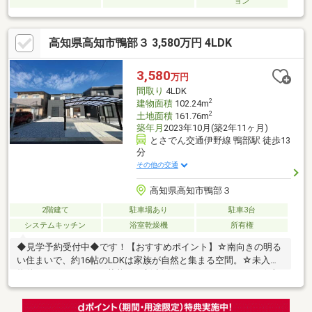
ョン
高知県高知市鴨部３ 3,580万円 4LDK
3,580
万円
間取り
4LDK
2
建物面積
102.24m
2
土地面積
161.76m
築年月
2023年10月(築2年11ヶ月)
とさでん交通伊野線 鴨部駅 徒歩13
分
その他の交通
高知県高知市鴨部３
2階建て
駐車場あり
駐車3台
システムキッチン
浴室乾燥機
所有権
◆見学予約受付中◆です！【おすすめポイント】☆南向きの明る
い住まいで、約16帖のLDKは家族が自然と集まる空間。☆未入居
物件のため、きれいな状態での新生活をスタートできます。☆収
納面も充実しており、WICに加え全居室収納付。お部屋をすっき
り保ちやすい間取り。☆バルコニーは2ヶ所あり、洗濯物もゆっ