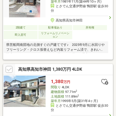
築年月
1981年11月(築44年10ヶ月)
とさでん交通伊野線 鴨部駅 徒歩30
分
高知県高知市神田
2階建て
駐車場あり
所有権
リフォームリノベーシ
即入居可
ョン
県営船岡南団地の北側すぐの戸建てです♪ 2025年9月に水回りや
フリーリング・クロス張替えなど内装リフォーム済で、きれいで
快適にお住まいいただけます♪ 1階LDK・2階に２居室のコンパク
トな2LDKの間取り♪ バス停へも徒歩2分♪ 車も1台駐車可能で、
すぐにお住まいいただけるリフォーム住宅です♪
高知県高知市神田 1,380万円 4LDK
1,380
万円
間取り
4LDK
2
建物面積
97.71m
2
土地面積
111.89m
築年月
1995年5月(築31年4ヶ月)
とさでん交通伊野線 鴨部駅 徒歩30
分