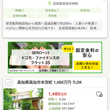
高知県高知市神田
2階建て
駐車場あり
駐車2台
浴室乾燥機
所有権
県営船岡南団地から南西へ直線距離で約200ｍ・人通りや車通り
の少ない閑静な住宅街の立地です♪ 全居室収納の4LDK♪ 駐車ス
ペースにはカーポートがあり、車種によって2台駐車可能です♪
高知県高知市本宮町 1,480万円 7LDK
1,480
万円
間取り
7LDK
2
建物面積
154.37m
2
土地面積
441.04m