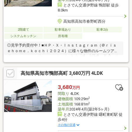
とさでん交通伊野線 鴨部駅 徒歩
8.0km
高知県高知市春野町西分
2階建て
駐車場あり
駐車2台
システムキッチン
所有権
◎見学予約受付中！■ＨＰ・Ｘ・Ｉｎｓｔａｇｒａｍ（＠ｒｉｓ
ｅｈｏｍｅ．ｋｏｃｈｉ２０２４）に様々な物件のルームツアー
動画あり！ぜひご覧ください(*^-^*)・軽自動車2台駐車可能◎・春
野センターまで徒歩3分と買い物に便利な立地・山を望む緑豊かな
閑静な住宅地・外からの視線が届きにくい2階リビングは、カーテ
高知県高知市鴨部高町 3,680万円 4LDK
ンを開けてのびのび過ごせる開放的な空間【周辺環境】・高知市
立春野東小学校 徒歩39分（3104ｍ）・高知市立春野中学校 徒
歩11分（809ｍ）
3,680
万円
間取り
4LDK
2
建物面積
109.29m
2
土地面積
168.81m
築年月
2024年4月(築2年5ヶ月)
とさでん交通伊野線 曙町東町駅 徒
歩4分
その他の交通