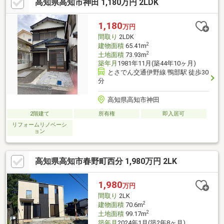
高知県高知市神田 1,180万円 2LDK
1,180
万円
間取り
2LDK
2
建物面積
65.41m
2
土地面積
73.93m
築年月
1981年11月(築44年10ヶ月)
とさでん交通伊野線 鴨部駅 徒歩30
分
高知県高知市神田
2階建て
所有権
即入居可
リフォームリノベーシ
ョン
高知県高知市春野町西分 1,980万円 2LK
1,980
万円
間取り
2LK
2
建物面積
70.6m
2
土地面積
99.17m
築年月
2024年1月(築2年8ヶ月)