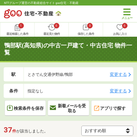
NTTグループ運営の不動産総合サイト goo住宅・不動産
1
0
0
0
最近検索した条件
最近見た物件
保存した条件
お気に入り
鴨部駅(高知県)の中古一戸建て・中古住宅 物件一
覧
駅
変更する
とさでん交通伊野線/鴨部
条件
変更する
指定なし
新着メールを受
検索条件を保存
アプリで探す
取る
37
件
が該当しました。