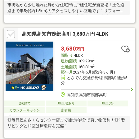
市街地から少し離れた静かな住宅街に戸建住宅が新登場！土佐道
路まで車5分(約1.5km)のアクセスしやすい立地です！リフォーム
完了から日が浅く、綺麗な状態なので入居後すぐに生活を始めら
れますね♪
高知県高知市鴨部高町 3,680万円 4LDK
3,680
万円
間取り
4LDK
2
建物面積
109.29m
2
土地面積
168.81m
築年月
2024年6月(築2年3ヶ月)
とさでん交通伊野線 鴨部駅 徒歩5
分
高知県高知市鴨部高町
2階建て
駐車場あり
駐車3台
カウンターキッチン
所有権
◎毎日屋あさくらセンター店まで徒歩約3分で買い物便利！◎1階
リビングと和室は床暖房を完備！