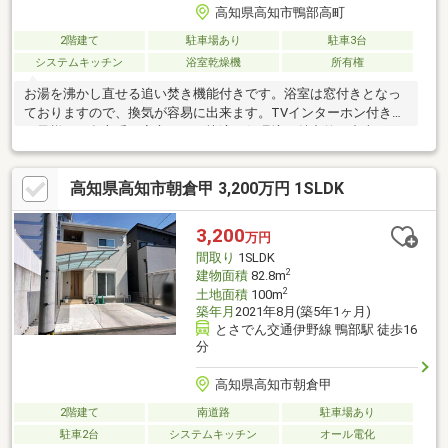
高知県高知市鴨部高町
2階建て
駐車場あり
駐車3台
システムキッチン
浴室乾燥機
所有権
お湯を沸かし直せる追い焚き機能付きです。浴室は窓付きとなっ
ておりますので、換気が容易に出来ます。TVインターホン付きで
お子様のお留守番も安心です。快適な住環境が魅力的な中古の戸
建て物件で充実した日々を過ごしませんか。広々としたリビング
に充実設備のキッチンを備えた4LDK。デザイン性のあるシステム
高知県高知市朝倉甲 3,200万円 1SLDK
キッチン付きなので、キッチンがお洒落なスペースになっていま
す。トイレが2ヶ所にあるので複数人でも快適に暮らせます。
3,200
万円
間取り
1SLDK
2
建物面積
82.8m
2
土地面積
100m
築年月
2021年8月(築5年1ヶ月)
とさでん交通伊野線 鴨部駅 徒歩16
分
高知県高知市朝倉甲
2階建て
南道路
駐車場あり
駐車2台
システムキッチン
オール電化