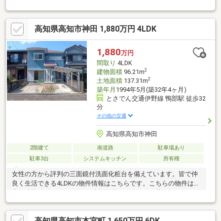
宅瑕疵保証（JIO）10年■地盤保証20年■駐車4台可■スーパー・コ
ンビニ・飲食店近く生活便利≪周辺環境≫■コープかもべ516ｍ
■mac 朝倉店349ｍ■ローソン 高知鴨部店234ｍ■高知市立鴨田小学
高知県高知市神田 1,880万円 4LDK
校556ｍ■高知市立西部中学校885ｍ■TSUTAYA土佐道路店150ｍ■
古新堂バス停 徒歩4分
1,880
万円
間取り
4LDK
2
建物面積
96.21m
2
土地面積
137.31m
築年月
1994年5月(築32年4ヶ月)
とさでん交通伊野線 鴨部駅 徒歩32
分
その他の交通
高知県高知市神田
2階建て
南道路
駐車場あり
駐車3台
システムキッチン
所有権
女性の方から評判の三面鏡付洗面化粧台を備えています。皆で仲
良く生活できる4LDKの物件情報はこちらです。こちらの物件は中
古戸建物件です。96.21㎡の建物面積でゆったりと暮らすことがで
きる物件です。システムキッチン付きの物件です。カーテンやブ
ラインドも出窓スペースに収まればスッキリします。道路が南側
高知県高知市本宮町 1,650万円 6DK
に面しているので、とてもニーズが高いです。