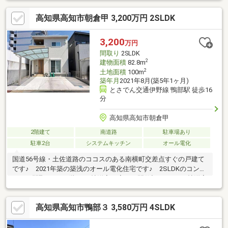
上とゆったりした広さの4LDK♪ さらに全居室が二面採光で明る
高知県高知市朝倉甲 3,200万円 2SLDK
い室内となっています♪ 駐車スペースには3台駐車可能で、1台
分のカーポート付きとなっています♪
3,200
万円
間取り
2SLDK
2
建物面積
82.8m
2
土地面積
100m
築年月
2021年8月(築5年1ヶ月)
とさでん交通伊野線 鴨部駅 徒歩16
分
高知県高知市朝倉甲
2階建て
南道路
駐車場あり
駐車2台
システムキッチン
オール電化
国道56号線・土佐道路のココスのある南横町交差点すぐの戸建て
です♪ 2021年築の築浅のオール電化住宅です♪ 2SLDKのコンパ
クトな間取りで、2階の4.5帖洋室×2室は、間仕切りなしで9帖洋室
としてご使用いただけます♪ カーポートもある駐車スペースには
平面を含めて2台駐車可能♪ すぐ近くにドラッグストアがあるな
高知県高知市鴨部３ 3,580万円 4SLDK
どお買い物に便利です♪