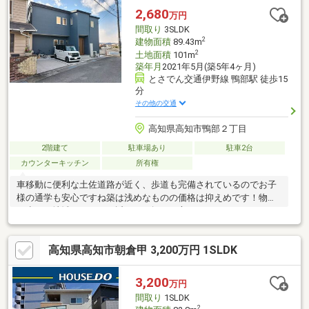
2,680
万円
間取り
3SLDK
2
建物面積
89.43m
2
土地面積
101m
築年月
2021年5月(築5年4ヶ月)
とさでん交通伊野線 鴨部駅 徒歩15
分
その他の交通
高知県高知市鴨部２丁目
2階建て
駐車場あり
駐車2台
カウンターキッチン
所有権
車移動に便利な土佐道路が近く、歩道も完備されているのでお子
様の通学も安心ですね築は浅めなものの価格は抑えめです！物件
が少ない地域ですのでお近くでお探しの方いかがでしょうか♪
高知県高知市朝倉甲 3,200万円 1SLDK
3,200
万円
間取り
1SLDK
2