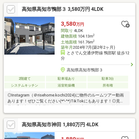
高知県高知市鴨部３ 3,580万円 4LDK
3,580
万円
間取り
4LDK
2
建物面積
104.13m
2
土地面積
161.76m
築年月
2024年7月(築2年2ヶ月)
とさでん交通伊野線 鴨部駅 徒歩12
分
高知県高知市鴨部３
2階建て
駐車場あり
駐車3台
システムキッチン
浴室乾燥機
所有権
◎Instagram（＠risehome.kochi2024)に物件のルームツアー動画
あります！ぜひご覧ください(*^-^*)TikTokにもあります！◎見学
予約受付中！■未入居物件です■陽当たり良好の南向き。2箇所バ
ルコニーで家事がスムーズ■スーパーやコンビニ、土佐道路が近
く、生活に便利な立地■全居室収納＋4帖のWIC完備。季節物やス
高知県高知市神田 1,880万円 4LDK
ーツケースまでまとめて収納可能■来客にも便利な1階洋室。在宅
ワークや遊び場、色んな用途で活躍【周辺環境】・高知市立鴨部
小学校 徒歩7分（約525m）・高知市立西部中学校 徒歩11分