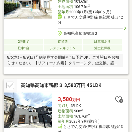
2
建物面積
101.63m
2
土地面積
106.74m
築年月
2009年1月(築17年8ヶ月)
とさでん交通伊野線 鴨部駅 徒歩12
分
高知県高知市鴨部２
2階建て
南道路
駐車場あり
駐車2台
システムキッチン
浴室乾燥機
8/6(木)～8/9(日)予約制見学会開催※当日予約OK。ご希望日をお知
らせください。【リフォーム内容】クリーニング、鍵交換、設備
点検※キッチンや浴室など水回り設備の交換、クロス張替えなど
希望リフォームなどございましたらお気軽にご相談ください。
【おすすめポイント】・本物件は条件により住宅ローン減税が適
高知県高知市鴨部３ 3,580万円 4SLDK
用されます。・シロアリ防除工事施工後5年間保証・お客様に合わ
せたローンの組み方や金融機関をご提案。住宅ローンが初めての
方でもお気軽にご相談ください【周辺施設】・高知市立鴨田小学
3,580
万円
校600ｍ（徒歩8分）・高知市西部中学校450ｍ（徒歩6分/自転車2
間取り
4SLDK
分）・コープかもべ
2
建物面積
90m
2
土地面積
161.76m
築年月
2023年9月(築3年)
とさでん交通伊野線 鴨部駅 徒歩13
分