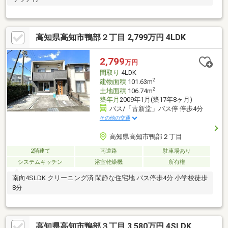
高知県高知市鴨部２丁目 2,799万円 4LDK
2,799
万円
間取り
4LDK
2
建物面積
101.63m
2
土地面積
106.74m
築年月
2009年1月(築17年8ヶ月)
バス/「古新堂」バス停 停歩4分
その他の交通
高知県高知市鴨部２丁目
2階建て
南道路
駐車場あり
システムキッチン
浴室乾燥機
所有権
南向4SLDK クリーニング済 閑静な住宅地 バス停歩4分 小学校徒歩
8分
高知県高知市鴨部３丁目 3,580万円 4SLDK