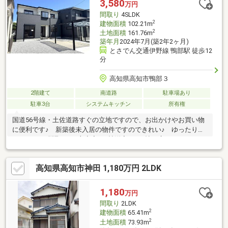
3,580
万円
間取り
4SLDK
2
建物面積
102.21m
2
土地面積
161.76m
築年月
2024年7月(築2年2ヶ月)
とさでん交通伊野線 鴨部駅 徒歩12
分
高知県高知市鴨部３
2階建て
南道路
駐車場あり
駐車3台
システムキッチン
所有権
国道56号線・土佐道路すぐの立地ですので、お出かけやお買い物
に便利です♪ 新築後未入居の物件ですのできれい♪ ゆったりと
した4LDKの間取り♪ 主寝室の8帖洋室には4帖の広さのあるウォ
ークインクローゼット（WIC）がありますので、ご家族のお洋服
だけでなく趣味の道具なども収納可能♪ カーポートに2台、平面
高知県高知市神田 1,180万円 2LDK
に2台の計4台は駐車可能です♪
1,180
万円
間取り
2LDK
2
建物面積
65.41m
2
土地面積
73.93m