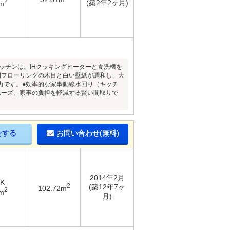
2
(築2年2ヶ月)
m
キッチンは、IHクッキングヒーターと食洗機を
間フローリングの木目と白い壁紙が調和し、大
力です。●効率的な家事動線水回り（キッチ
ムーズ。家事の負担を軽減する賢い間取りで
をする
お問い合わせ(無料)
2014年2月
DK
2
(築12年7ヶ
102.72m
2
m
月)