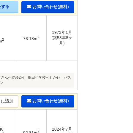
をする
お問い合わせ(無料)
1973年1月
2
(築53年8ヶ
76.18m
2
m
月)
さんへ徒歩2分、鴨田小学校へも7分♪ バス
♪
お問い合わせ(無料)
りに追加
DK
2024年7月
2
92.81m