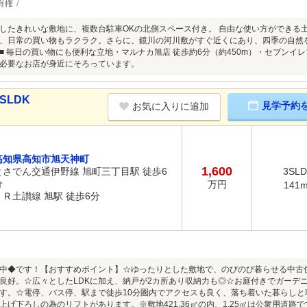
有権
したきれいな敷地に、複数台駐車OKの北側スペース付き。 自由な使い方ができる
、日常の買い物もラクラク。さらに、鏡川の河川敷がすぐ近くにあり、四季の自然
■ 毎日の買い物にも便利な立地・マルナカ旭店 徒歩約6分（約450m）・セブンイレブ
必要なお店が身近にそろっています。
SLDK
見学予約
お気に入りに追加
高知県高知市旭天神町
1,600
とさでん交通伊野線 旭町三丁目駅 徒歩6
3SL
分
万円
141
ＪＲ土讃線 旭駅 徒歩6分
中◆です！【おすすめポイント】☆ゆったりとした敷地で、のびのび暮らせる中古
良好。☆広々としたLDKに加え、納戸が2カ所あり収納力も◎☆お庭付きでガーデ
す。☆電停、バス停、駅まで徒歩10分圏内でアクセスも良く、落ち着いた暮らし
上げ下ろしの為のリフトがあります。※敷地421.36㎡の内、1.25㎡は公衆用道路