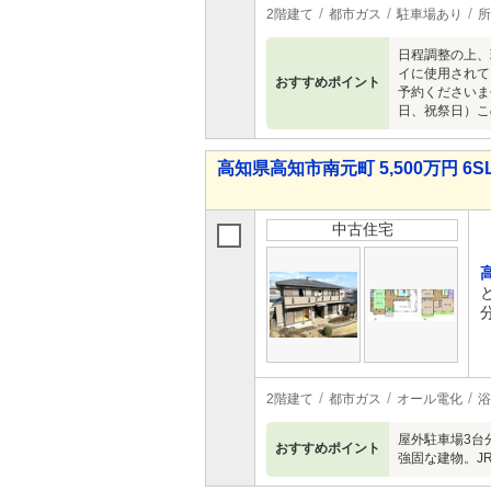
2階建て
都市ガス
駐車場あり
所
日程調整の上、
イに使用されて
おすすめポイント
予約くださいま
日、祝祭日）こ
高知県高知市南元町 5,500万円 6S
中古住宅
2階建て
都市ガス
オール電化
浴
屋外駐車場3台
おすすめポイント
強固な建物。J