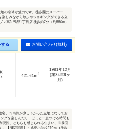
土地の余裕が魅力です。徒歩圏にスーパー、
を楽しみながら散歩やジョギングができる立
ン高知鴨部1丁目店 徒歩約7分（約550m）
をする
お問い合わせ(無料)
1991年12月
DK
2
(築34年9ヶ
421.61m
2
m
月)
住宅。☆南側が少し下がった立地になってお
ニングを楽しんだり、ほっと一息つける時間も
と利便性、どちらも感じられる住まい。※前面
です。【周辺環境】・旭東小学校270ｍ（徒歩