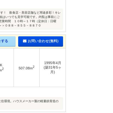
です！ 飲食店・美容店舗など用途多彩！キレ
外観はいつでも見学可能です。内覧は事前にご
営業時間 １０時～１７時（定休日：日曜
＞＞０８８－８５５－８８７０
をする
お問い合わせ(無料)
1995年4月
DK
2
(築31年5ヶ
507.08m
2
m
月)
な住環境。ハウスメーカー製の軽量鉄骨造の