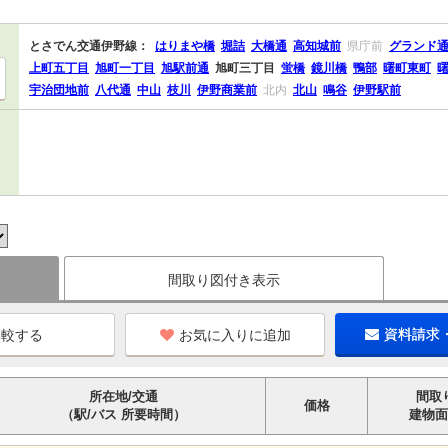
とさでん交通伊野線：
はりまや橋
堀詰
大橋通
高知城前
県庁前
グランド
上町五丁目
旭町一丁目
旭駅前通
旭町三丁目
蛍橋
鏡川橋
鴨部
曙町東町
宇治団地前
八代通
中山
枝川
伊野商業前
北内
北山
鳴谷
伊野駅前
間取り図付き表示
お気に入りに追加
資料請求
所在地/交通
間取
価格
（駅/バス 所要時間）
建物面