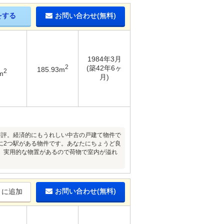
をする
お問い合わせ(無料)
1984年3月
2
(築42年6ヶ
185.93m
2
m
月)
好評。経済的にもうれしい中古の戸建て物件で
に2つ駅がある物件です。あなたにちょうど良
。実用的な物置があるので荷物で室内が溢れ
お問い合わせ(無料)
りに追加