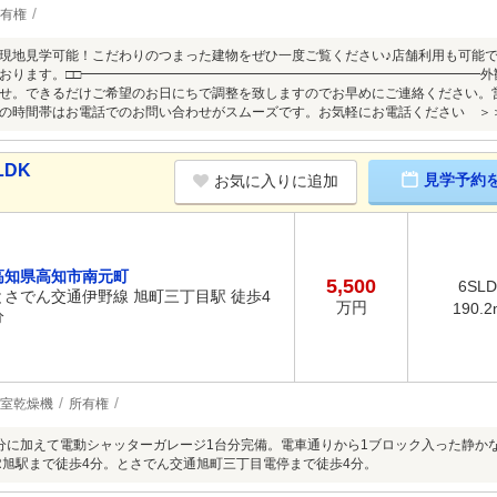
有権
現地見学可能！こだわりのつまった建物をぜひ一度ご覧ください♪店舗利用も可能
おります。□□━━━━━━━━━━━━━━━━━━━━━━━━━━━━━━
せ。できるだけご希望のお日にちで調整を致しますのでお早めにご連絡ください。
の時間帯はお電話でのお問い合わせがスムーズです。お気軽にお電話ください ＞
LDK
見学予約
お気に入りに追加
高知県高知市南元町
5,500
6SL
とさでん交通伊野線 旭町三丁目駅 徒歩4
万円
190.2
分
室乾燥機
所有権
分に加えて電動シャッターガレージ1台分完備。電車通りから1ブロック入った静か
R旭駅まで徒歩4分。とさでん交通旭町三丁目電停まで徒歩4分。