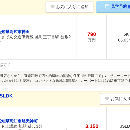
見学予約
お気に入りに追加
高知県高知市神田
790
5K
とさでん交通伊野線 旭町三丁目駅 徒歩21
万円
66.03
分
居可
田店さんから、直線距離で西へ約80ｍの閑静な住宅街の戸建てです♪ サニーマート
とお出かけにも便利♪ コンパクトな敷地に5部屋♪ カーポートには1台駐車可能です
SLDK
お気に入
高知県高知市旭天神町
3,150
ＪＲ土讃線 旭駅 徒歩3分
3SL