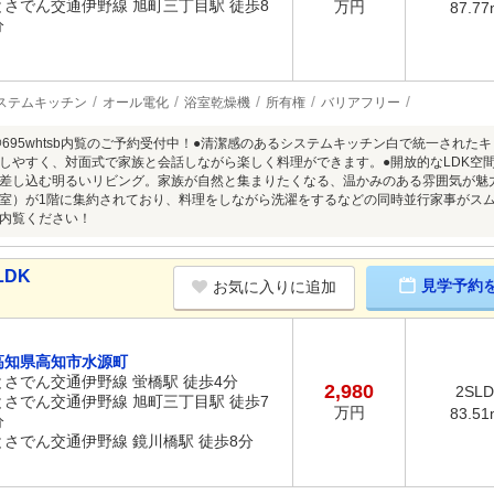
とさでん交通伊野線 旭町三丁目駅 徒歩8
万円
87.77
分
ステムキッチン
オール電化
浴室乾燥機
所有権
バリアフリー
】@695whtsb内覧のご予約受付中！●清潔感のあるシステムキッチン白で統一された
しやすく、対面式で家族と会話しながら楽しく料理ができます。●開放的なLDK空
差し込む明るいリビング。家族が自然と集まりたくなる、温かみのある雰囲気が魅
室）が1階に集約されており、料理をしながら洗濯をするなどの同時並行家事がス
内覧ください！
LDK
見学予約
お気に入りに追加
高知県高知市水源町
とさでん交通伊野線 蛍橋駅 徒歩4分
2,980
2SL
とさでん交通伊野線 旭町三丁目駅 徒歩7
万円
83.51
分
とさでん交通伊野線 鏡川橋駅 徒歩8分