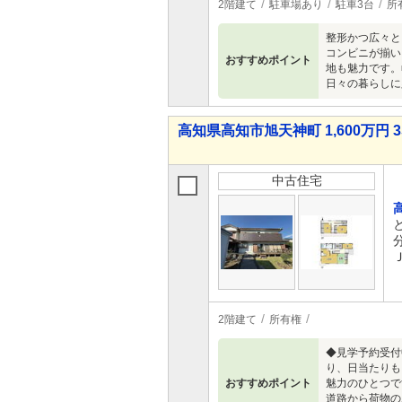
2階建て
駐車場あり
駐車3台
所
整形かつ広々と
コンビニが揃い
おすすめポイント
地も魅力です。
日々の暮らしに
高知県高知市旭天神町 1,600万円 3
中古住宅
2階建て
所有権
◆見学予約受付
り、日当たりも
おすすめポイント
魅力のひとつで
道路から荷物の