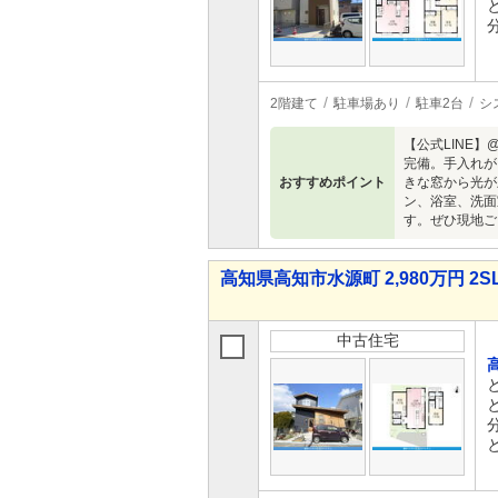
2階建て
駐車場あり
駐車2台
シ
【公式LINE
完備。手入れが
おすすめポイント
きな窓から光が
ン、浴室、洗面
す。ぜひ現地ご
高知県高知市水源町 2,980万円 2S
中古住宅