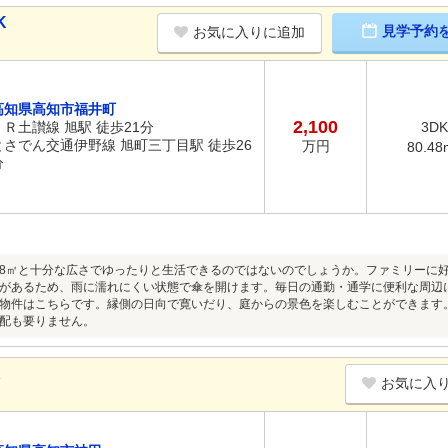
K
見学予約
お気に入りに追加
高知県高知市福井町
2,100
ＪＲ土讃線 旭駅 徒歩21分
3DK
とさでん交通伊野線 旭町三丁目駅 徒歩26
万円
80.48
分
.48㎡と十分な広さでゆったりと生活できるのではないのでしょうか。ファミリーに
があるため、雨に濡れにくい状態で傘を開けます。毎日の通勤・通学に便利な周辺
の物件はこちらです。縁側の日向で寛いだり、庭からの景色を楽しむことができます
配も要りません。
K
お気に入