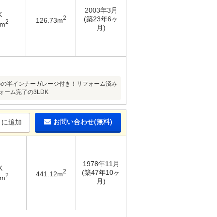
2003年3月
K
2
(築23年6ヶ
126.73m
2
1m
月)
心の半インナーガレージ付き！リフォーム済み
ーム完了の3LDK
お問い合わせ(無料)
りに追加
1978年11月
K
2
(築47年10ヶ
441.12m
2
3m
月)