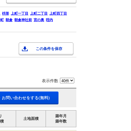
通
枡形
上町一丁目
上町二丁目
上町四丁目
曙町
朝倉
朝倉神社前
宮の奥
咥内
この条件を保存
表示件数
・お問い合わせをする(無料)
り
築年月
土地面積
積
築年数