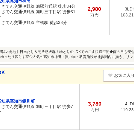
高知県高知市神田
とさでん交通伊野線 旭駅前通駅 徒歩34分
2,980
3LD
とさでん交通伊野線 旭町三丁目駅 徒歩31
万円
103.2
分
とさでん交通伊野線 蛍橋駅 徒歩33分
済み×角地】日当たり＆開放感抜群！ゆとりのLDKで過ごす快適空間◆雨の日も安
Kでゆったり暮らす家◇人気の高知市神田！買い物・教育施設が徒歩圏内に揃う、リフォ
DK
お気に入
高知県高知市鏡川町
3,780
4LD
とさでん交通伊野線 旭町三丁目駅 徒歩7
万円
119.2
分