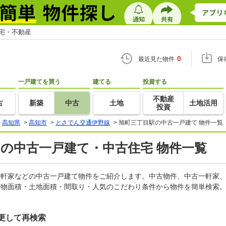
住宅・不動産
0
最近見た物件
保
一戸建てを買う
建てる
投資する
不動産
古
新築
中古
土地
土地活用
投資
>
高知県
>
高知市
>
とさでん交通伊野線
>
旭町三丁目駅の中古一戸建て 物件一覧
)の中古一戸建て・中古住宅 物件一覧
古一軒家などの中古一戸建て物件をご紹介します。中古物件、中古一軒家
建物面積・土地面積・間取り・人気のこだわり条件から物件を簡単検索。
更して再検索