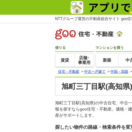
NTTグループ運営の不動産総合サイト goo
借りる
マンションを買う
店舗･
賃貸
新築
中
事業用
住宅・不動産
>
中古一戸建て
>
中国・四国
旭町三丁目駅(高知県
旭町三丁目駅(高知県)の中古住宅、中
報を探すならgoo住宅・不動産。価格・
産がサポートします。
探したい物件の路線・検索条件を変