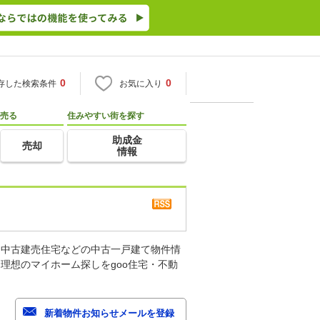
0
0
存した検索条件
お気に入り
売る
住みやすい街を探す
助成金
売却
情報
、中古建売住宅などの中古一戸建て物件情
理想のマイホーム探しをgoo住宅・不動