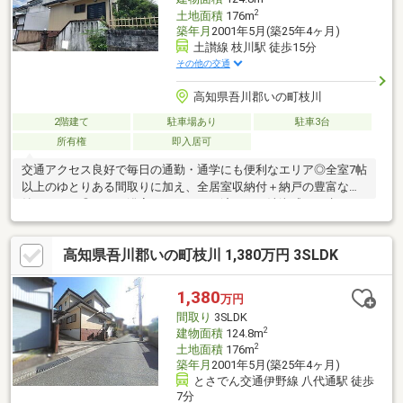
2
土地面積
176m
築年月
2001年5月(築25年4ヶ月)
土讃線 枝川駅 徒歩15分
その他の交通
高知県吾川郡いの町枝川
2階建て
駐車場あり
駐車3台
所有権
即入居可
交通アクセス良好で毎日の通勤・通学にも便利なエリア◎全室7帖
以上のゆとりある間取りに加え、全居室収納付＋納戸の豊富な収
納スペース◎さらに浴室はリフォーム済みで、清潔感ある水まわ
りになっております♪
高知県吾川郡いの町枝川 1,380万円 3SLDK
1,380
万円
間取り
3SLDK
2
建物面積
124.8m
2
土地面積
176m
築年月
2001年5月(築25年4ヶ月)
とさでん交通伊野線 八代通駅 徒歩
7分