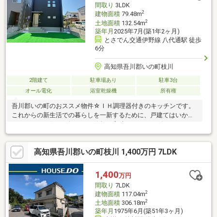
間取り
3LDK
器具交換【おすすめポイン
2
建物面積
79.48m
2
土地面積
132.54m
築年月
2025年7月(築1年2ヶ月)
とさでん交通伊野線 八代通駅 徒歩
6分
高知県吾川郡いの町枝川
2階建て
駐車場あり
駐車3台
オール電化
浴室乾燥機
所有権
吾川郡いの町のおススメ物件☆ＩＨ調理器付きのキッチンです。
これからの新生活での暮らしを一新するために、戸建てはいかが
でしょうか？住まい探しは、信頼と実績のあるライズホームへぜ
ひお任せください！弊社は【
高知県吾川郡いの町枝川 1,400万円 7LDK
1,400
万円
間取り
7LDK
2
建物面積
117.04m
2
土地面積
306.18m
築年月
1975年6月(築51年3ヶ月)