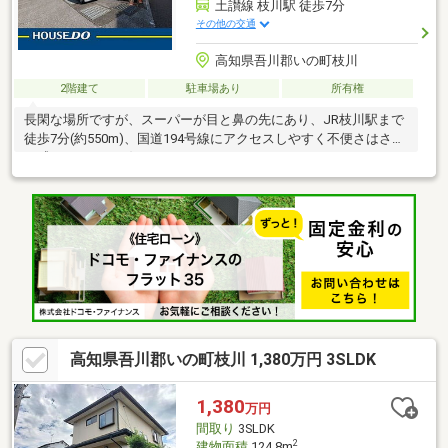
土讃線 枝川駅 徒歩7分
その他の交通
高知県吾川郡いの町枝川
2階建て
駐車場あり
所有権
長閑な場所ですが、スーパーが目と鼻の先にあり、JR枝川駅まで
徒歩7分(約550m)、国道194号線にアクセスしやすく不便さはさほ
ど感じません！お好きなようにリフォームしてみましょう♪
高知県吾川郡いの町枝川 1,380万円 3SLDK
1,380
万円
間取り
3SLDK
2
建物面積
124.8m