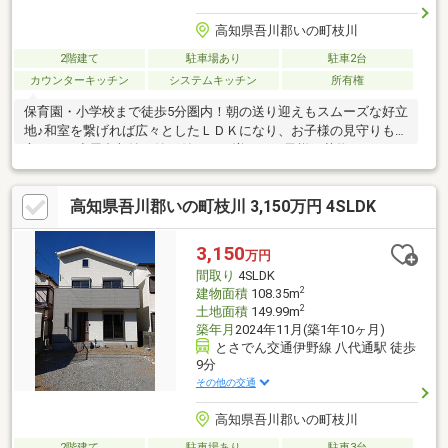
高知県吾川郡いの町枝川
2階建て
駐車場あり
駐車2台
カウンターキッチン
システムキッチン
所有権
保育園・小学校まで徒歩5分圏内！朝の送り迎えもスムーズな好立
地♪和室を繋げれば広々としたＬＤＫになり、お子様の見守りも安
心です。小屋裏収納や納戸付きで、増えるお子様の荷物もすっき
り収納できます。浴室
高知県吾川郡いの町枝川 3,150万円 4SLDK
3,150
万円
間取り
4SLDK
2
建物面積
108.35m
2
土地面積
149.99m
築年月
2024年11月(築1年10ヶ月)
とさでん交通伊野線 八代通駅 徒歩
9分
その他の交通
高知県吾川郡いの町枝川
2階建て
駐車場あり
駐車3台