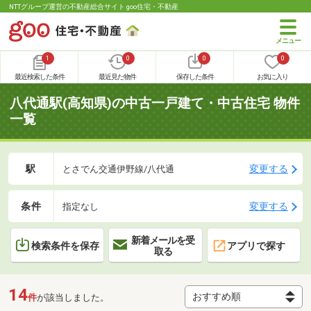
NTTグループ運営の不動産総合サイト goo住宅・不動産
1
0
0
0
最近検索した条件
最近見た物件
保存した条件
お気に入り
八代通駅(高知県)の中古一戸建て・中古住宅 物件
一覧
駅
変更する
とさでん交通伊野線/八代通
条件
変更する
指定なし
新着メールを受
検索条件を保存
アプリで探す
取る
14
件
が該当しました。