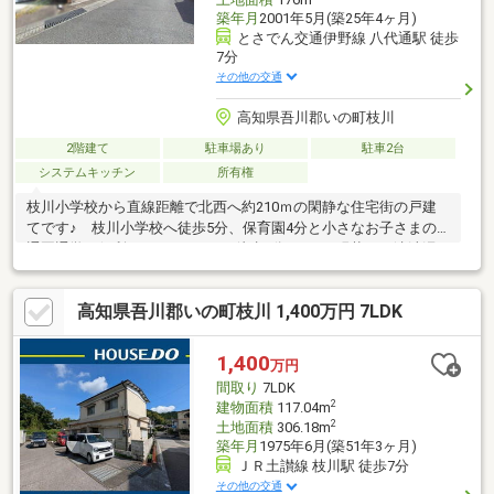
築年月
2001年5月(築25年4ヶ月)
とさでん交通伊野線 八代通駅 徒歩
7分
その他の交通
高知県吾川郡いの町枝川
2階建て
駐車場あり
駐車2台
システムキッチン
所有権
枝川小学校から直線距離で北西へ約210ｍの閑静な住宅街の戸建
てです♪ 枝川小学校へ徒歩5分、保育園4分と小さなお子さまの
通園通学に便利♪ スーパーへも徒歩9分です♪ 現状では津波浸
水予測外で、地震への心配が少ない立地♪ 全居室が6帖以上の広
さがあってゆったりとした3SLDKの間取り♪ 2023年頃に浴室な
高知県吾川郡いの町枝川 1,400万円 7LDK
ど一部リフォーム済♪ 全居室収納に加え、小屋裏収納や納戸など
もあって収納豊富です♪ 2台駐車可能♪
1,400
万円
間取り
7LDK
2
建物面積
117.04m
2
土地面積
306.18m
築年月
1975年6月(築51年3ヶ月)
ＪＲ土讃線 枝川駅 徒歩7分
その他の交通