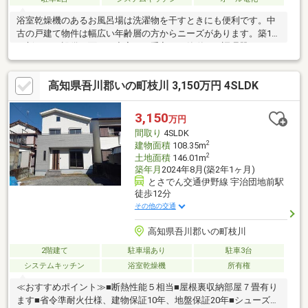
浴室乾燥機のあるお風呂場は洗濯物を干すときにも便利です。中
古の戸建て物件は幅広い年齢層の方からニーズがあります。築1年
と新しく、設備の面でも充実。お手入れが簡単なIH調理器です。
来訪者の顔が見えるTVインターホン付き。2面採光の間取りで、
光がたっぷり入ってきます。シューズボックス付きなので、ご家
高知県吾川郡いの町枝川 3,150万円 4SLDK
族みんなの靴も整頓できます。
3,150
万円
間取り
4SLDK
2
建物面積
108.35m
2
土地面積
146.01m
築年月
2024年8月(築2年1ヶ月)
とさでん交通伊野線 宇治団地前駅
徒歩12分
その他の交通
高知県吾川郡いの町枝川
2階建て
駐車場あり
駐車3台
システムキッチン
浴室乾燥機
所有権
≪おすすめポイント≫■断熱性能５相当■屋根裏収納部屋７畳有り
ます■省令準耐火仕様、建物保証10年、地盤保証20年■シューズク