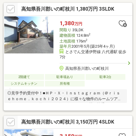
高知県吾川郡いの町枝川 1,380万円 3SLDK
1,380
万円
間取り
3SLDK
2
建物面積
124.8m
2
土地面積
176m
築年月
2001年5月(築25年4ヶ月)
とさでん交通伊野線 八代通駅 徒歩
7分
高知県吾川郡いの町枝川
2階建て
駐車場あり
駐車2台
システムキッチン
所有権
◎見学予約受付中！■ＨＰ・Ｘ・Ｉｎｓｔａｇｒａｍ（＠ｒｉｓ
ｅｈｏｍｅ．ｋｏｃｈｉ２０２４）に様々な物件のルームツアー
動画あり！ぜひご覧ください(*^-^*)・キッチン横に勝手口があり
お庭への動線もスムーズです◎・納戸や小屋裏収納を活用して、
家事も片付けもスムーズに・ブルーのアクセントパネルが印象的
高知県吾川郡いの町枝川 3,150万円 4SLDK
なリフォーム済の浴室・家庭菜園ができるお庭は、お子様の遊び
場にも最適です♪・全居室がゆったりとした広さで、プライベート
時間も快適♪【周辺環境】・いの町立枝川小学校 徒歩5分（380