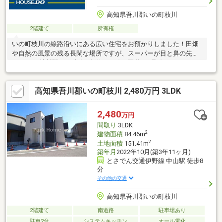
高知県吾川郡いの町枝川
2階建て
所有権
いの町枝川の線路沿いにある広い住宅をお預かりしました！田畑
や自然の風景の残る長閑な場所ですが、スーパーが目と鼻の先に
あり、JR枝川駅まで徒歩7分(約550m)、国道194号線にアクセスし
やすく、さほど不便さは感じません！お好きなようにリフォーム
してみましょう♪
高知県吾川郡いの町枝川 2,480万円 3LDK
2,480
万円
間取り
3LDK
2
建物面積
84.46m
2
土地面積
151.41m
築年月
2022年10月(築3年11ヶ月)
とさでん交通伊野線 中山駅 徒歩8
分
その他の交通
高知県吾川郡いの町枝川
2階建て
南道路
駐車場あり
駐車2台
システムキッチン
オール電化