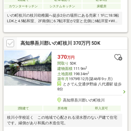
カウンターキッチン
システムキッチン
床暖房
いの町枝川の枝川幼稚園へ徒歩2分の場所にある売家！1Fに18.5帖
LDKと4.5帖和室、2F南側に6.7帖洋室が2室と北側に6帖洋室+WIN
クローゼット、さらに屋根裏収納7.5帖のある間取り、
高知県吾川郡いの町枝川 370万円 5DK
370
万円
間取り
5DK
2
建物面積
111.9m
2
土地面積
198.34m
築年月
1979年12月(築46年9ヶ月)
とさでん交通伊野線 八代通駅 徒歩
8分
高知県吾川郡いの町枝川
2階建て
所有権
即入居可
枝川小学校近く この地域で心配される浸水歴のない戸建て住宅
です。縁側があり和風の木造住宅。