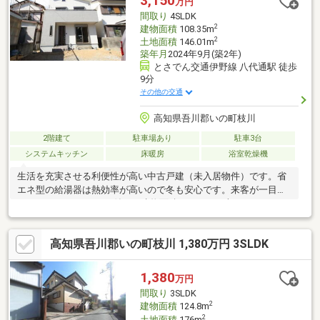
3,150
万円
ｍ）・いの町立伊野中学校 徒歩41分（3249ｍ）
間取り
4SLDK
2
建物面積
108.35m
2
土地面積
146.01m
築年月
2024年9月(築2年)
とさでん交通伊野線 八代通駅 徒歩
9分
その他の交通
高知県吾川郡いの町枝川
2階建て
駐車場あり
駐車3台
システムキッチン
床暖房
浴室乾燥機
生活を充実させる利便性が高い中古戸建（未入居物件）です。省
エネ型の給湯器は熱効率が高いので冬も安心です。来客が一目で
わかるTVインターホン付き。建物面積は108.35平米となっており
広さも十分ではないでしょうか。システムキッチン付きの物件で
す。浴室乾燥機のあるお風呂場は洗濯物を干すときにも便利で
高知県吾川郡いの町枝川 1,380万円 3SLDK
す。バス停が徒歩3分圏内にあります。
1,380
万円
間取り
3SLDK
2
建物面積
124.8m
2
土地面積
176m