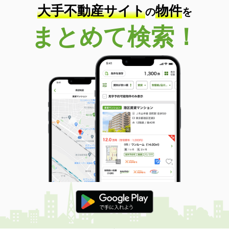
大手不動産サイト
物件
の
を
まとめて検索！