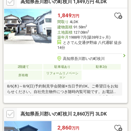
高知県吾川郡いの町枝川 1,849万円 4LDK
和室は、扉を開けると空間に広がりが生まれ、お子様の遊び場や
くつろぎスペースとしても活用できます。☆駐車2台可能！車種
によっては3台可能ですので来客時も安心！☆納戸や小屋裏収納
1,849
万円
付で収納力も充実！【周辺環境】・枝川小学校300ｍ（徒歩約4
間取り
4LDK
分）・伊野中学校3200ｍ（徒歩約40分）
2
建物面積
91.58m
2
土地面積
127.08m
築年月
1988年7月(築38年2ヶ月)
とさでん交通伊野線 八代通駅 徒歩
14分
高知県吾川郡いの町枝川
2階建て
駐車場あり
駐車2台
リフォームリノベーシ
所有権
ョン
8/6(木)～8/9(日)予約制見学会開催※当日予約OK。ご希望日をお知
らせください。自社売主物件につき随時内覧可能です。お電話か
メールでご希望日をお知らせください。【リフォーム内容】●標
準シロアリ防除工事、クリーニング、鍵交換、雨漏り点検、設備
点検●外構・外装駐車場拡張、屋根塗装、外壁塗装、植栽剪定、
高知県吾川郡いの町枝川 2,860万円 3LDK
庭木伐採●水回りシステムキッチン交換、ユニットバス交換、ト
イレ交換、洗面化粧台交換●内装間取変更、室内ドア（一部）交
換、床材上張り、クロス張替え、畳表替え、障子・襖張替え●そ
2,860
万円
の他設備給湯器交換、インターホン設置、火災警報器設置、照明