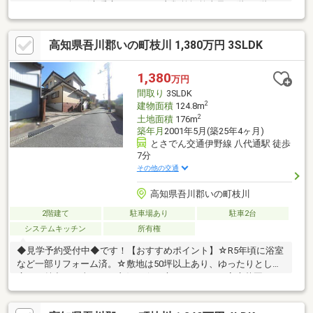
ローク、リビング床暖房システム、衣類乾燥乾太君■1階、2階シ
ャワートイレ、TVモニター付インターホン■食器洗浄乾燥機付シ
ステムキッチン■浴室暖房換気乾燥機ユニットバス■枝川小学校近
高知県吾川郡いの町枝川 1,380万円 3SLDK
くです。
1,380
万円
間取り
3SLDK
2
建物面積
124.8m
2
土地面積
176m
築年月
2001年5月(築25年4ヶ月)
とさでん交通伊野線 八代通駅 徒歩
7分
その他の交通
高知県吾川郡いの町枝川
2階建て
駐車場あり
駐車2台
システムキッチン
所有権
◆見学予約受付中◆です！【おすすめポイント】☆R5年頃に浴室
など一部リフォーム済。☆敷地は50坪以上あり、ゆったりとした
広さが魅力。日当たりも良好！☆お庭スペースでは家庭菜園やガ
ーデニングなど、季節を感じながら過ごす時間も楽しめます。☆
全居室6帖以上を確保した、ゆとりある間取り。☆リビング横の