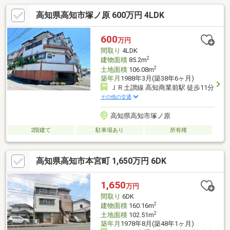
高知県高知市塚ノ原 600万円 4LDK
600
万円
間取り
4LDK
2
建物面積
85.2m
2
土地面積
106.08m
築年月
1988年3月(築38年6ヶ月)
ＪＲ土讃線 高知商業前駅 徒歩11分
その他の交通
高知県高知市塚ノ原
2階建て
駐車場あり
所有権
高知県高知市本宮町 1,650万円 6DK
1,650
万円
間取り
6DK
2
建物面積
160.16m
2
土地面積
102.51m
築年月
1978年8月(築48年1ヶ月)