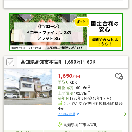
宅瑕疵保証（JIO）10年■地盤保証20年■駐車4台可■スーパー・コ
ンビニ・飲食店近く生活便利≪周辺環境≫■コープかもべ516ｍ
■mac 朝倉店349ｍ■ローソン 高知鴨部店234ｍ■高知市立鴨田小学
校556ｍ■高知市立西部中学校885ｍ■TSUTAYA土佐道路店150ｍ■
古新堂バス停 徒歩4分
高知県高知市本宮町 1,650万円 6DK
1,650
万円
間取り
6DK
2
建物面積
160.16m
2
土地面積
102.51m
築年月
1978年8月(築48年1ヶ月)
とさでん交通伊野線 鏡川橋駅 徒歩
4分
その他の交通
高知県高知市本宮町