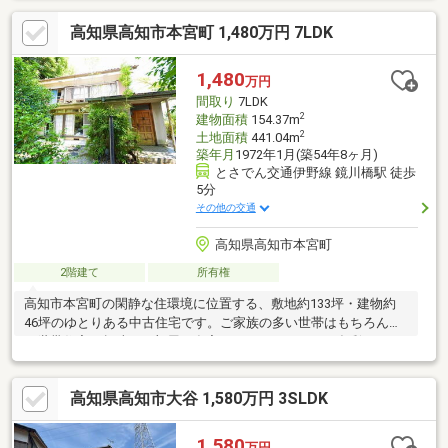
め、リフォームやリノベーションを楽しみながら理想の住まいを
高知県高知市本宮町 1,480万円 7LDK
つくりたい方におすすめ。マイホームとしてはもちろん、投資用
物件としてもご検討いただけます。
1,480
万円
間取り
7LDK
2
建物面積
154.37m
2
土地面積
441.04m
築年月
1972年1月(築54年8ヶ月)
とさでん交通伊野線 鏡川橋駅 徒歩
5分
その他の交通
高知県高知市本宮町
2階建て
所有権
高知市本宮町の閑静な住環境に位置する、敷地約133坪・建物約
46坪のゆとりある中古住宅です。ご家族の多い世帯はもちろん、
二世帯住宅や趣味のお部屋、在宅ワークスペースなど多彩なライ
フスタイルに対応可能。和室と洋室をバランス良く配置し、ゆっ
たりとした暮らしを実現します。高台に位置しており、開放感の
高知県高知市大谷 1,580万円 3SLDK
ある住環境も魅力の一つ。バス停まで徒歩約1分、小学校まで約
550mと通勤・通学にも便利な立地です。広いお庭スペースを活用
して家庭菜園やガーデニング等もお楽しみいただけます。空家の
1,580
万円