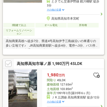
とさでん交通伊野線 鏡川橋駅 徒歩
3分
その他の交通
高知県高知市本宮町
3階建て以上
オール電化
所有権
リフォームリノベーシ
ョン
高知商業高校へ徒歩7分、県道4号高知伊予三島線沿いの車通りの
多い立地です♪ JR高知商業前駅へ徒歩4分、電停へ3分、バス停1
分と徒歩での交通アクセス良好♪ 3階建ての6DKの住宅は2016年
に一部リフォーム済♪ 3階には東西の両面にバルコニーがあるオ
ール電化住宅です♪ 1・2階それぞれに浴室とトイレがあります♪
高知県高知市塚ノ原 1,980万円 4SLDK
1,980
万円
間取り
4SLDK
2
建物面積
127.65m
2
土地面積
103.85m
築年月
1991年3月(築35年6ヶ月)
ＪＲ土讃線 高知商業前駅 徒歩12分
その他の交通