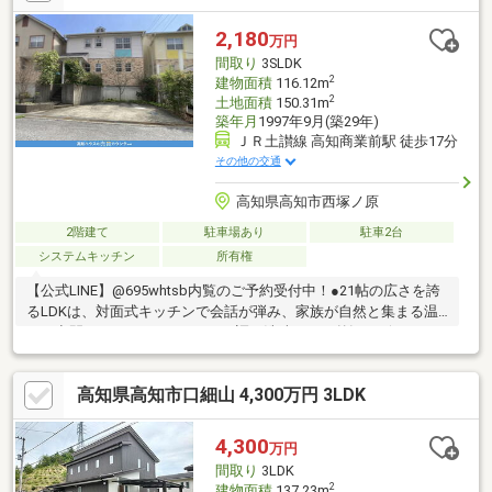
ご連絡ください。営業時間 １０時～１７時（定休日：日曜日、
祝祭日）この時間帯はお電話でのお問い合わせがスムーズです。
2,180
万円
お気軽にお電話ください ＞＞＞０８８－８５５－８８７０
間取り
3SLDK
2
建物面積
116.12m
2
土地面積
150.31m
築年月
1997年9月(築29年)
ＪＲ土讃線 高知商業前駅 徒歩17分
その他の交通
高知県高知市西塚ノ原
2階建て
駐車場あり
駐車2台
システムキッチン
所有権
【公式LINE】@695whtsb内覧のご予約受付中！●21帖の広さを誇
るLDKは、対面式キッチンで会話が弾み、家族が自然と集まる温
かな空間になります●カントリー調の洗練された外観デザイン
に、庭にはウッドデッキを設けており、ティータイムや読書を優
雅に楽しめます●全室収納に加え、WICやシューズICなど収納設備
高知県高知市口細山 4,300万円 3LDK
が非常に充実しており、室内を常にすっきり美しく保つことが可
能です●とさでん交通「福井分岐」バス停まで徒歩1分と、通勤や
移動の利便性が高く、雨の日のお出かけもスムーズで快適です
4,300
万円
間取り
3LDK
2
建物面積
137.23m