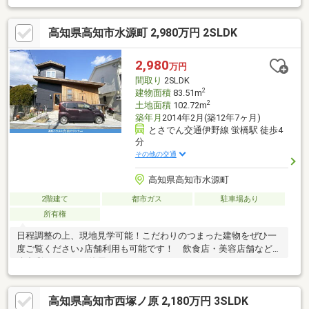
でき共働き世帯など忙しい方にも向いています●本宮町バス停ま
で徒歩1分物件から本宮町バス停までわずか徒歩1分の距離にあり
高知県高知市水源町 2,980万円 2SLDK
ます路面電車だけでなくバスの利用も非常にスムーズで、行き先
に応じた交通手段の選択が可能な利便性の高い場所です●全居室
が洋室で使いやすい全ての居室が洋室のため畳の表替えなどのメ
2,980
万円
ンテナンスが不要。重い家具も配置しやすいため、現代のライフ
間取り
2SLDK
スタイルにマッチした造り
2
建物面積
83.51m
2
土地面積
102.72m
築年月
2014年2月(築12年7ヶ月)
とさでん交通伊野線 蛍橋駅 徒歩4
分
その他の交通
高知県高知市水源町
2階建て
都市ガス
駐車場あり
所有権
日程調整の上、現地見学可能！こだわりのつまった建物をぜひ一
度ご覧ください♪店舗利用も可能です！ 飲食店・美容店舗など用
途多彩！キレイに使用されております。
□□━━━━━━━━━━━━━━━━━━━━━━━━━━━━━━
外観はいつでも見学可能です。内覧は事前にご予約くださいま
高知県高知市西塚ノ原 2,180万円 3SLDK
せ。できるだけご希望のお日にちで調整を致しますのでお早めに