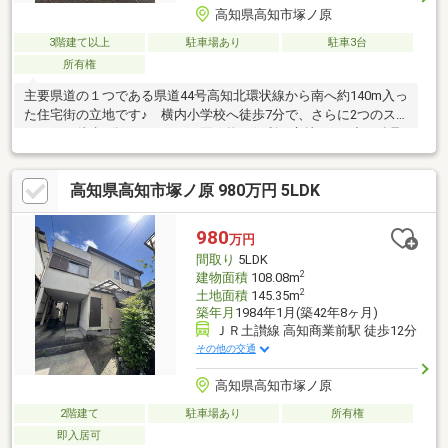
高知県高知市塚ノ原
3階建て以上
駐車場あり
駐車3台
所有権
主要県道の１つである県道44号高知北環状線から南へ約140m入っ
た住宅街の立地です♪ 横内小学校へ徒歩7分で、さらに2つのス
ーパーへ徒歩5分など日々のお買い物に便利な立地♪ 頑丈な鉄骨
造の3階建て♪ 現状では津波浸水予測外・土砂災害警戒区域外・
洪水浸水予測外で、災害の心配が少ないのが特徴♪ 4SLDKの間
高知県高知市塚ノ原 980万円 5LDK
取りで、全居室が6帖とゆったりとした間取り♪ 2階玄関ホール
には、ちょっとした庭があります♪ 1階ガレージに3台以上駐車
可能です♪ リフォームを含めたご相談も可能です♪
980
万円
間取り
5LDK
2
建物面積
108.08m
2
土地面積
145.35m
築年月
1984年1月(築42年8ヶ月)
ＪＲ土讃線 高知商業前駅 徒歩12分
その他の交通
高知県高知市塚ノ原
2階建て
駐車場あり
所有権
即入居可