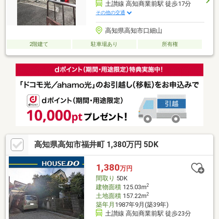
土讃線 高知商業前駅 徒歩17分
その他の交通
高知県高知市口細山
2階建て
駐車場あり
所有権
高知県高知市福井町 1,380万円 5DK
1,380
万円
間取り
5DK
2
建物面積
125.03m
2
土地面積
157.22m
築年月
1987年9月(築39年)
土讃線 高知商業前駅 徒歩23分