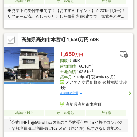
3階建て以上
オール電化
所有権
◆見学予約受付中◆です！【おすすめポイント】☆2015年頃一部
リフォーム済。☆しっかりとした鉄骨造3階建てで、家族それぞ
れの時間も大切にできる間取りです。☆１階、2階それぞれにト
イレと浴室を設置しており、二世帯での暮らしや来客時にも使い
やすい住まいです。☆オール電化住宅。毎日の暮らしも安心＆ス
高知県高知市本宮町 1,650万円 6DK
マートに♪☆朝と夕方で違った明るさを楽しめる両面バルコニ
ー。風通しも良好。☆駐車場：無（月極駐車場契約中6000円【引
継可】）☆高知伊予三島線沿いで、各方面への移動にも便利な立
1,650
万円
地。【周辺環境】・旭小学校350ｍ（徒歩約1分）・旭中学校1500
間取り
6DK
ｍ（徒歩約20分）
2
建物面積
160.16m
2
土地面積
102.51m
築年月
1978年8月(築48年1ヶ月)
とさでん交通伊野線 鏡川橋駅 徒歩
4分
その他の交通
高知県高知市本宮町
3階建て以上
オール電化
所有権
【公式LINE】@695whtsb内覧のご予約受付中！●31坪のコンパク
トな敷地面積土地面積は102.51㎡（約31坪）広すぎない敷地のた
め、草抜きや外構の維持管理にかかる手間や時間を抑えることが