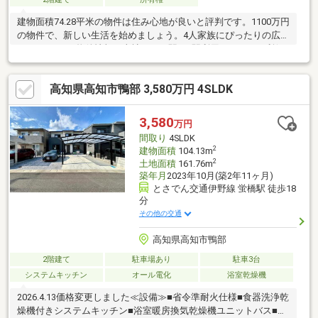
建物面積74.28平米の物件は住み心地が良いと評判です。1100万円
の物件で、新しい生活を始めましょう。4人家族にぴったりの広さ
のある4LDKの物件情報は当社まで。駅が2駅利用できるので利便
性の高い物件です。設備や周辺環境が整っている中古戸建てはい
かがでしょうか。
高知県高知市鴨部 3,580万円 4SLDK
3,580
万円
間取り
4SLDK
2
建物面積
104.13m
2
土地面積
161.76m
築年月
2023年10月(築2年11ヶ月)
とさでん交通伊野線 蛍橋駅 徒歩18
分
その他の交通
高知県高知市鴨部
2階建て
駐車場あり
駐車3台
システムキッチン
オール電化
浴室乾燥機
2026.4.13価格変更しました≪設備≫■省令準耐火仕様■食器洗浄乾
燥機付きシステムキッチン■浴室暖房換気乾燥機ユニットバス■住