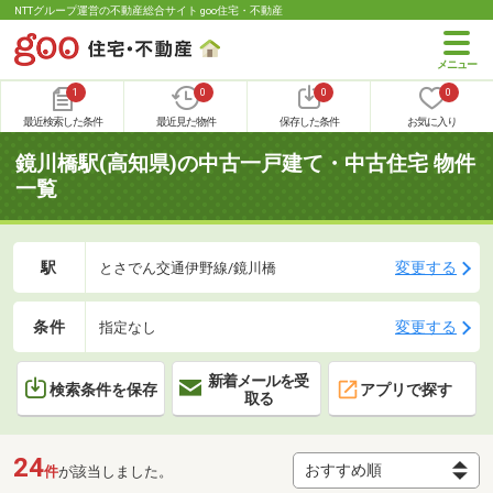
NTTグループ運営の不動産総合サイト goo住宅・不動産
1
0
0
0
最近検索した条件
最近見た物件
保存した条件
お気に入り
鏡川橋駅(高知県)の中古一戸建て・中古住宅 物件
一覧
駅
変更する
とさでん交通伊野線/鏡川橋
条件
変更する
指定なし
新着メールを受
検索条件を保存
アプリで探す
取る
24
件
が該当しました。