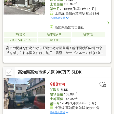
2
土地面積
288.94m
築年月
2015年6月(築11年3ヶ月)
土讃線 高知商業前駅 徒歩23分
その他の交通
高知県高知市口細山
2階建て
駐車場あり
駐車2台
システムキッチン
所有権
高台の閑静な住宅街から戸建住宅が新登場！総床面積約41坪の余
裕を感じられる間取には、納戸・書斎・サービスルーム付き♪玄関
から直接キッチンへ入れるよう動線も工夫されています！
高知県高知市塚ノ原 980万円 5LDK
980
万円
間取り
5LDK
2
建物面積
108.08m
2
土地面積
145.35m
築年月
1984年1月(築42年8ヶ月)
土讃線 高知商業前駅 徒歩10分
その他の交通