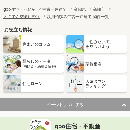
goo住宅・不動産
中古一戸建て
高知県
高知市
とさでん交通伊野線
鏡川橋駅の中古一戸建て 物件一覧
お役立ち情報
「住みたい街」
住まいのコラム
を見つけよう
暮らしのデータ
家賃相場
(補助金・助成金情報)
人気タウン
住宅ローン
ランキング
ページトップに戻る
goo住宅・不動産