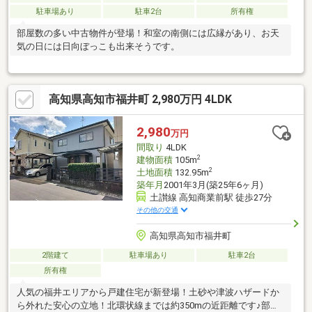
駐車場あり
駐車2台
所有権
部屋数の多い中古物件が登場！和室の南側には広縁があり、お天
気の日には日向ぼっこも出来そうです。
高知県高知市福井町 2,980万円 4LDK
2,980
万円
間取り
4LDK
2
建物面積
105m
2
土地面積
132.95m
築年月
2001年3月(築25年6ヶ月)
土讃線 高知商業前駅 徒歩27分
その他の交通
高知県高知市福井町
2階建て
駐車場あり
駐車2台
所有権
人気の福井エリアから戸建住宅が新登場！土砂や津波ハザードか
ら外れた安心の立地！北環状線までは約350mの近距離です♪部屋