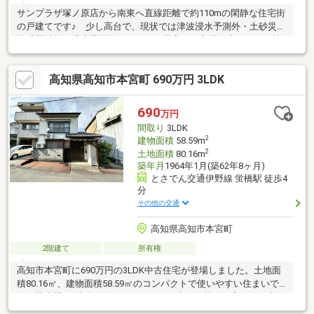
サンプラザ塚ノ原店から南東へ直線距離で約110mの閑静な住宅街
の戸建てです♪ 少し高台で、現状では津波浸水予測外・土砂災害
警戒区域外・洪水予測外ですので、災害への心配が少ないのが特
徴♪ 横内小学校へ徒歩8分、保育園5分と小さなお子さまの通
園・通学に便利♪ 間取りは部屋数多めの5LDKで中2階があります
高知県高知市本宮町 690万円 3LDK
♪ リフォームを含めたご相談も可能です♪
690
万円
間取り
3LDK
2
建物面積
58.59m
2
土地面積
80.16m
築年月
1964年1月(築62年8ヶ月)
とさでん交通伊野線 蛍橋駅 徒歩4
分
その他の交通
高知県高知市本宮町
2階建て
所有権
高知市本宮町に690万円の3LDK中古住宅が登場しました。土地面
積80.16㎡、建物面積58.59㎡のコンパクトで使いやすい住まいで
す。駐車場は1台分確保されており、お車をお持ちの方にも便利で
す。築年数は経過していますが、その分価格が抑えられているた