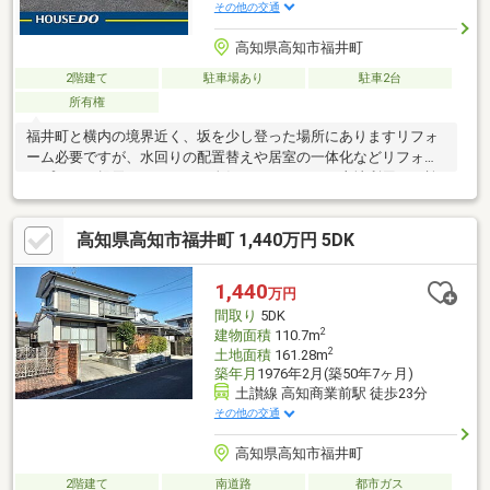
その他の交通
高知県高知市福井町
2階建て
駐車場あり
駐車2台
所有権
福井町と横内の境界近く、坂を少し登った場所にありますリフォ
ーム必要ですが、水回りの配置替えや居室の一体化などリフォー
ムプランを提示いたします！人気エリアですので土地利用もご検
討ください♪
高知県高知市福井町 1,440万円 5DK
1,440
万円
間取り
5DK
2
建物面積
110.7m
2
土地面積
161.28m
築年月
1976年2月(築50年7ヶ月)
土讃線 高知商業前駅 徒歩23分
その他の交通
高知県高知市福井町
2階建て
南道路
都市ガス