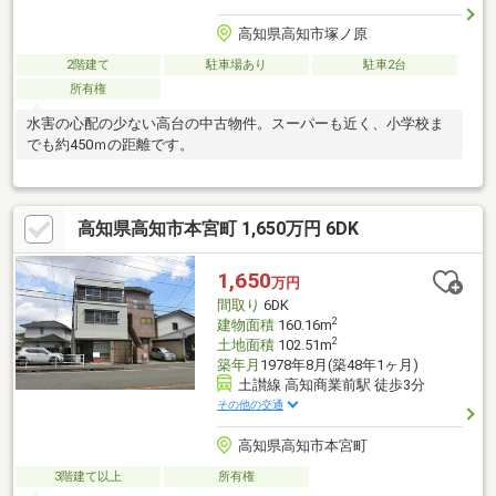
高知県高知市塚ノ原
2階建て
駐車場あり
駐車2台
所有権
水害の心配の少ない高台の中古物件。スーパーも近く、小学校ま
でも約450ｍの距離です。
高知県高知市本宮町 1,650万円 6DK
1,650
万円
間取り
6DK
2
建物面積
160.16m
2
土地面積
102.51m
築年月
1978年8月(築48年1ヶ月)
土讃線 高知商業前駅 徒歩3分
その他の交通
高知県高知市本宮町
3階建て以上
所有権