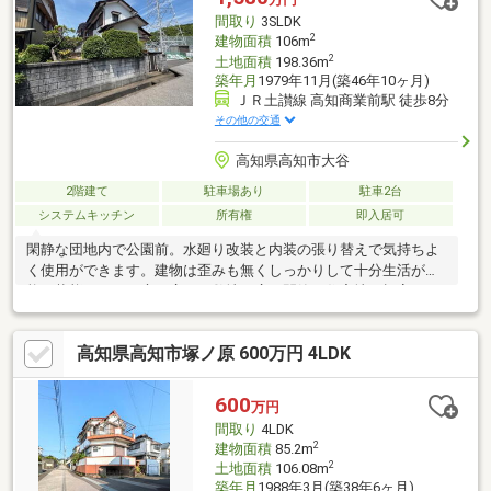
ため、ゆっくりとご内覧いただけます。ぜひ現地でこの広さと住
間取り
3SLDK
環境をご体感下さい。築年数が経過しておりますので、手直しは
2
建物面積
106m
必要です。
2
土地面積
198.36m
築年月
1979年11月(築46年10ヶ月)
ＪＲ土讃線 高知商業前駅 徒歩8分
その他の交通
高知県高知市大谷
2階建て
駐車場あり
駐車2台
システムキッチン
所有権
即入居可
閑静な団地内で公園前。水廻り改装と内装の張り替えで気持ちよ
く使用ができます。建物は歪みも無くしっかりして十分生活が可
能な状態です。お庭も広く、敷地が広い閑静な住宅地。標高30ｍ
災害無縁の立地。固定資産税40600円。
高知県高知市塚ノ原 600万円 4LDK
600
万円
間取り
4LDK
2
建物面積
85.2m
2
土地面積
106.08m
築年月
1988年3月(築38年6ヶ月)