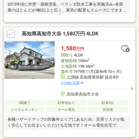
2015年頃に外壁・屋根塗装、ベランダ防水工事を実施済み♪各部
屋のほとんどが9帖以上と広く、家具の配置もスムーズにできま
す！2面バルコニー付きで風通しも良く、空気の入れ替えがしやす
い快適な環境
高知県高知市大谷 1,580万円 4LDK
1,580
万円
間取り
4LDK
2
建物面積
106m
2
土地面積
198.36m
築年月
1979年11月(築46年10ヶ月)
土讃線 高知商業前駅 徒歩8分
その他の交通
高知県高知市大谷
2階建て
駐車場あり
駐車2台
システムキッチン
オール電化
所有権
各種ハザードマップの対象外エリアにあるため、災害リスクが低
く安心してお住まいいただける立地です！オール電化住宅で、さ
らに太陽光発電システムを搭載しているため、光熱費の節約が期
待できます◎