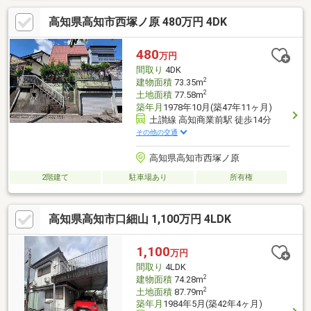
高知県高知市西塚ノ原 480万円 4DK
480
万円
間取り
4DK
2
建物面積
73.35m
2
土地面積
77.58m
築年月
1978年10月(築47年11ヶ月)
土讃線 高知商業前駅 徒歩14分
その他の交通
高知県高知市西塚ノ原
2階建て
駐車場あり
所有権
高知県高知市口細山 1,100万円 4LDK
1,100
万円
間取り
4LDK
2
建物面積
74.28m
2
土地面積
87.79m
築年月
1984年5月(築42年4ヶ月)