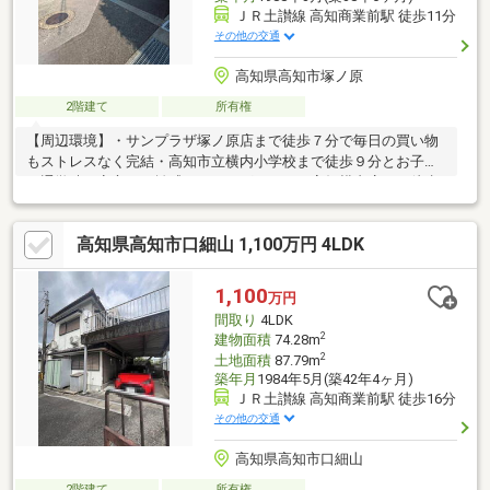
ＪＲ土讃線 高知商業前駅 徒歩11分
その他の交通
高知県高知市塚ノ原
2階建て
所有権
【周辺環境】・サンプラザ塚ノ原店まで徒歩７分で毎日の買い物
もストレスなく完結・高知市立横内小学校まで徒歩９分とお子様
の通学時も安心の距離感・ドラッグセイムス高知横内店まで徒歩
７分で日常の備品購入も快適・リフォームの相談も可能で理想の
間取りや設備への改修にも柔軟に対応できます！
高知県高知市口細山 1,100万円 4LDK
1,100
万円
間取り
4LDK
2
建物面積
74.28m
2
土地面積
87.79m
築年月
1984年5月(築42年4ヶ月)
ＪＲ土讃線 高知商業前駅 徒歩16分
その他の交通
高知県高知市口細山
2階建て
所有権