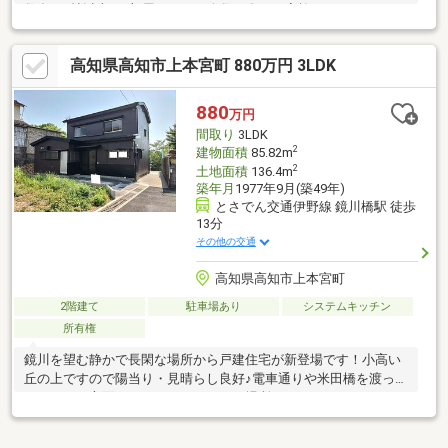
数多く6帖以上が3部屋あって、人数の多いご家族にオススメ！
高知県高知市上本宮町 880万円 3LDK
880
万円
間取り
3LDK
2
建物面積
85.82m
2
土地面積
136.4m
築年月
1977年9月(築49年)
とさでん交通伊野線 鏡川橋駅 徒歩
13分
その他の交通
高知県高知市上本宮町
2階建て
駐車場あり
システムキッチン
所有権
鏡川を望む静かで長閑な場所から戸建住宅が新登場です！小高い
丘の上ですので陽当り・見晴らし良好♪電車通りや米田橋を渡った
西バイパス方面にもアクセスしやすい場所です