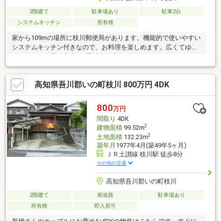
2階建て
駐車場あり
駐車2台
システムキッチン
所有権
家から109mの場所に枝川郵便局があります。機能的で使いやすい
システムキッチン付きなので、お料理を楽しめます。広くてゆっ
たりとした自慢の和室は8畳以上の広さがあります。3口コンロが
付いているので、料理をたくさん作りたい時でも同時に進めるこ
とができて時短になります。7LDKの物件で快適な日々を過ごしま
高知県吾川郡いの町枝川 800万円 4DK
しょう。おでかけ好きな方には、駅から徒歩4分の駅近物件がおす
すめです。空間を有効的に使え、高さが映える吹抜けのある物件
です。
800
万円
間取り
4DK
2
建物面積
99.52m
2
土地面積
132.23m
築年月
1977年4月(築49年5ヶ月)
ＪＲ土讃線 枝川駅 徒歩8分
その他の交通
高知県吾川郡いの町枝川
2階建て
南道路
駐車場あり
所有権
即入居可