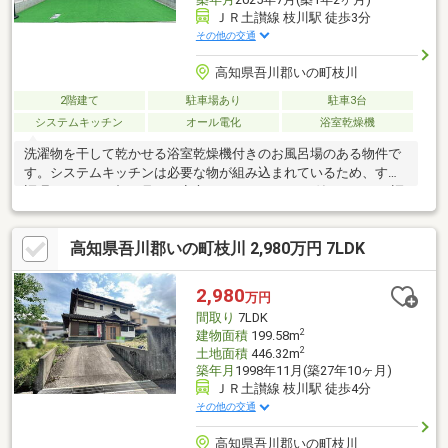
ＪＲ土讃線 枝川駅 徒歩3分
その他の交通
高知県吾川郡いの町枝川
2階建て
駐車場あり
駐車3台
システムキッチン
オール電化
浴室乾燥機
洗濯物を干して乾かせる浴室乾燥機付きのお風呂場のある物件で
す。システムキッチンは必要な物が組み込まれているため、すぐ
調理できます。顔が見える安心のTVインターホン付きです。IH調
理器付き物件です。建物面積77.83㎡でご家族と過ごすのにも問題
のない広さです。駅から徒歩6分圏内の物件です。家族におすすめ
高知県吾川郡いの町枝川 2,980万円 7LDK
な3LDK。設備も充実しています。
2,980
万円
間取り
7LDK
2
建物面積
199.58m
2
土地面積
446.32m
築年月
1998年11月(築27年10ヶ月)
ＪＲ土讃線 枝川駅 徒歩4分
その他の交通
高知県吾川郡いの町枝川