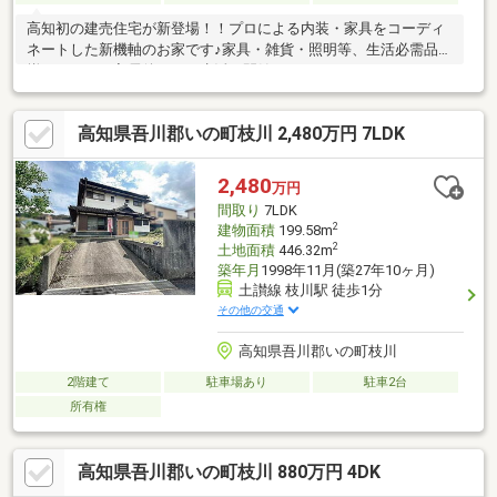
高知初の建売住宅が新登場！！プロによる内装・家具をコーディ
ネートした新機軸のお家です♪家具・雑貨・照明等、生活必需品が
揃っており、入居後すぐに生活を開始できます！
高知県吾川郡いの町枝川 2,480万円 7LDK
2,480
万円
間取り
7LDK
2
建物面積
199.58m
2
土地面積
446.32m
築年月
1998年11月(築27年10ヶ月)
土讃線 枝川駅 徒歩1分
その他の交通
高知県吾川郡いの町枝川
2階建て
駐車場あり
駐車2台
所有権
高知県吾川郡いの町枝川 880万円 4DK