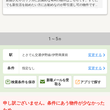
新婚さんやカップルにお薦めな4DKの物件はこちらです。すぐに
でも新生活を始めたい方にお勧めなのが即引渡し可の物件です。
南向きの物件は明るいので室内を広く演出できます。好条件で快
適な住み心地の800万円の物件となっています。経済的なメリッ
トの大きい中古戸建て物件です。2駅利用できる場所にあるので利
便性が高いです。建物面積が99.52平米あるので、スペースも十分
で生活のしやすい広さ。
1～5
件
駅
変更する
とさでん交通伊野線/伊野商業前
条件
変更する
指定なし
新着メールを受
検索条件を保存
アプリで探す
取る
申し訳ございません。条件にあう物件が少なかった
ため