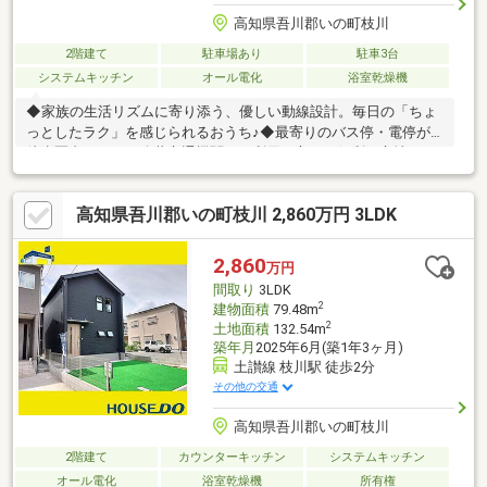
高知県吾川郡いの町枝川
2階建て
駐車場あり
駐車3台
システムキッチン
オール電化
浴室乾燥機
◆家族の生活リズムに寄り添う、優しい動線設計。毎日の「ちょ
っとしたラク」を感じられるおうち♪◆最寄りのバス停・電停が
徒歩圏内にあり、公共交通機関をご利用の方にも便利な立地で
す。◆買物施設が充実している便利な住環境！
高知県吾川郡いの町枝川 2,860万円 3LDK
2,860
万円
間取り
3LDK
2
建物面積
79.48m
2
土地面積
132.54m
築年月
2025年6月(築1年3ヶ月)
土讃線 枝川駅 徒歩2分
その他の交通
高知県吾川郡いの町枝川
2階建て
カウンターキッチン
システムキッチン
オール電化
浴室乾燥機
所有権