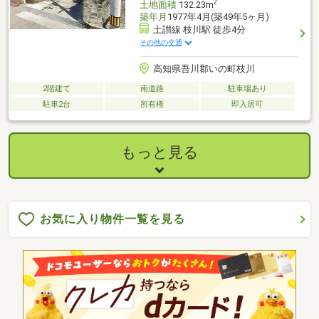
2
土地面積
132.23m
築年月
1977年4月(築49年5ヶ月)
土讃線 枝川駅 徒歩4分
その他の交通
高知県吾川郡いの町枝川
2階建て
南道路
駐車場あり
駐車2台
所有権
即入居可
もっと見る
お気に入り物件一覧を見る