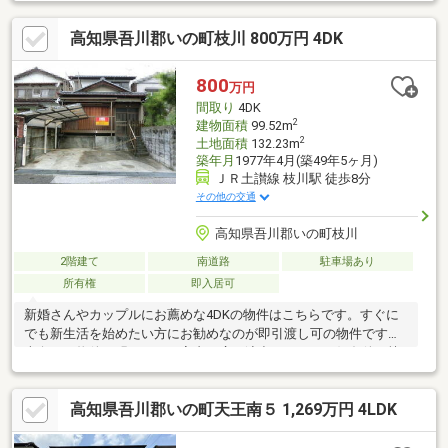
付いているので、料理をたくさん作りたい時でも同時に進めるこ
とができて時短になります。7LDKの物件で快適な日々を過ごしま
高知県吾川郡いの町枝川 800万円 4DK
しょう。おでかけ好きな方には、駅から徒歩4分の駅近物件がおす
すめです。空間を有効的に使え、高さが映える吹抜けのある物件
です。
800
万円
間取り
4DK
2
建物面積
99.52m
2
土地面積
132.23m
築年月
1977年4月(築49年5ヶ月)
ＪＲ土讃線 枝川駅 徒歩8分
その他の交通
高知県吾川郡いの町枝川
2階建て
南道路
駐車場あり
所有権
即入居可
新婚さんやカップルにお薦めな4DKの物件はこちらです。すぐに
でも新生活を始めたい方にお勧めなのが即引渡し可の物件です。
南向きの物件は明るいので室内を広く演出できます。好条件で快
適な住み心地の800万円の物件となっています。経済的なメリッ
トの大きい中古戸建て物件です。2駅利用できる場所にあるので利
高知県吾川郡いの町天王南５ 1,269万円 4LDK
便性が高いです。建物面積が99.52平米あるので、スペースも十分
で生活のしやすい広さ。