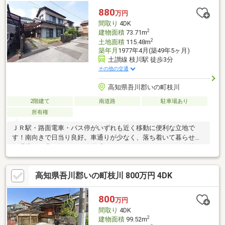
880
万円
間取り
4DK
2
建物面積
73.71m
2
土地面積
115.48m
築年月
1977年4月(築49年5ヶ月)
土讃線 枝川駅 徒歩3分
その他の交通
高知県吾川郡いの町枝川
2階建て
南道路
駐車場あり
所有権
ＪＲ駅・路面電車・バス停がいずれも近く移動に便利な立地で
す！南向きで日当り良好。車通りが少なく、落ち着いて暮らせる
住環境です◎経年による使用感がありますが、リフォーム次第で
快適にお住まいいただけます♪
高知県吾川郡いの町枝川 800万円 4DK
800
万円
間取り
4DK
2
建物面積
99.52m