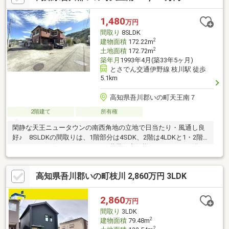
1,480
万円
間取り
8SLDK
2
建物面積
172.22m
2
土地面積
172.72m
築年月
1993年4月(築33年5ヶ月)
とさでん交通伊野線 枝川駅 徒歩
5.1km
高知県吾川郡いの町天王南７
2階建て
所有権
閑静な天王ニュータウンの南西角地の立地で日当たり・風通し良
好♪ 8SLDKの間取りは、1階部分は4SDK、2階は4LDKと1・2階
それぞれでお住まいいただける2世帯住宅仕様♪ キッチンや浴
室、洗面所にトイレも各階にあります♪ 玄関も２つあり、１・2
階で独立して住むことも可能です♪
高知県吾川郡いの町枝川 2,860万円 3LDK
2,860
万円
間取り
3LDK
2
建物面積
79.48m
2