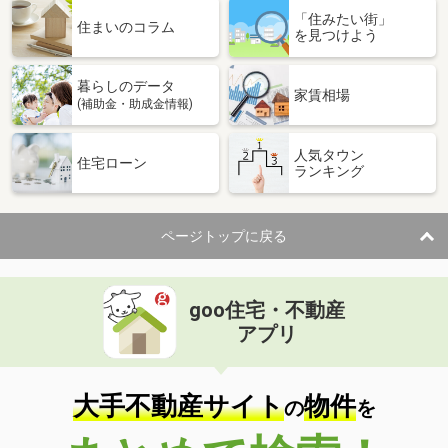
「住みたい街」
住まいのコラム
を見つけよう
暮らしのデータ
家賃相場
(補助金・助成金情報)
人気タウン
住宅ローン
ランキング
ページトップに戻る
goo住宅・不動産
アプリ
大手不動産サイト
物件
の
を