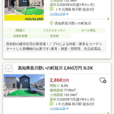
土地面積
132.54m
築年月
2025年6月(築1年3ヶ月)
ＪＲ土讃線 枝川駅 徒歩2分
その他の交通
高知県吾川郡いの町枝川
2階建て
システムキッチン
オール電化
浴室乾燥機
所有権
高知初の建売住宅が新登場！！プロによる内装・家具をコーディ
ネートした新機軸のお家です♪家具・雑貨・照明等、生活必需品が
揃っており、入居後すぐに生活を開始できます！もちろん追加料
金なし！！内容が気になりましたらお気軽にお問い合わせくださ
い♪シンプルな3LDK仕様でも家具付きだから生活をイメージしや
高知県吾川郡いの町枝川 2,860万円 3LDK
すく、プロコーディネーター提案の内装とインテリアで一味違っ
た建売住宅に仕上がっています津波や土砂ハザードエリアから外
れていて、電車通りまでは徒歩3分(約170m)と各方面へのアクセ
2,860
万円
ス良好！比較的スーパーにも近いので、毎日のお買物に便利な点
間取り
3LDK
も嬉しいですね♪
2
建物面積
77.83m
2
土地面積
132.54m
築年月
2025年7月(築1年2ヶ月)
ＪＲ土讃線 枝川駅 徒歩2分
その他の交通