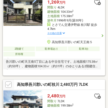
1,269
万円
間取り
4LDK
2
建物面積
104.33m
2
土地面積
175.38m
築年月
1996年9月(築30年)
とさでん交通伊野線 枝川駅 徒歩
4.7km
その他の交通
高知県吾川郡いの町天王南５
2階建て
駐車場あり
駐車3台
所有権
吾川郡いの町天王南5丁目にある中古住宅です。土地面積175.38㎡
（約53坪）、建物面積104.33㎡（約31坪）のゆとりある2階建住
宅。1996年9月築で、ご家族がゆったり暮らせる広さが魅力で
す。落ち着いた住宅街に位置し、高知市方面へのアクセスも良
好。生活利便施設も利用しやすく、子育て世帯からシニア世帯ま
高知県吾川郡いの町枝川 2,480万円 7LDK
で幅広くおすすめできます。価格は1269万円。リフォームやリノ
ベーションを取り入れ、自分好みの住まいづくりを楽しみたい方
にもおすすめの物件です。
2,480
万円
間取り
7LDK
2
建物面積
199.58m