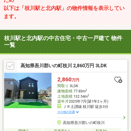
以下は「枝川駅と北内駅」の物件情報を表示してい
ます。
枝川駅と北内駅の中古住宅・中古一戸建て 物件
一覧
高知県吾川郡いの町枝川 2,860万円 3LDK
2,860
万円
間取り
3LDK
2
建物面積
77.83m
2
土地面積
132.54m
築年月
2025年7月(築1年2ヶ月)
ＪＲ土讃線 枝川駅 徒歩3分
その他の交通
高知県吾川郡いの町枝川
2階建て
駐車場あり
駐車3台