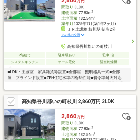
2,860
万円
ス良好！比較的スーパーにも近いので、毎日のお買物に便利な点
間取り
3LDK
も嬉しいですね♪
2
建物面積
77.83m
2
土地面積
132.54m
築年月
2025年7月(築1年2ヶ月)
ＪＲ土讃線 枝川駅 徒歩2分
その他の交通
高知県吾川郡いの町枝川
2階建て
駐車場あり
駐車3台
システムキッチン
オール電化
浴室乾燥機
■LDK・主寝室 家具雑貨等設置■全部屋 照明器具一式■全部
屋 ブラインド設置■ZEH住宅水準の断熱性能■省令準耐火対応
■JAS規格集成材■建物保証10年■地盤保証20年■オール電化仕様■
樹脂複合サッシ■食器洗浄乾燥機■IHクッキングヒーター■浴室暖
房乾燥機■玄関収納■シャワートイレ■境界ブロック・フェンス工
高知県吾川郡いの町枝川 2,860万円 3LDK
事■車庫土間コンクリート打ち、砕石入れ■TVアンテナ工事（地デ
ジのみ）■エコキュート370リットル普通型フルオート
2,860
万円
間取り
3LDK
2
建物面積
77.83m
2
土地面積
132.54m
築年月
2025年7月(築1年2ヶ月)