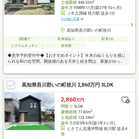
2
土地面積
446.32m
築年月
1998年11月(築27年10ヶ月)
ＪＲ土讃線 枝川駅 徒歩1分
その他の交通
高知県吾川郡いの町枝川
2階建て
駐車場あり
駐車2台
システムキッチン
所有権
◆見学予約受付中◆【おすすめポイント】☆木のぬくもりを感じ
られる和の住空間。開放感のある天井と続き間は、家族がゆった
りとくつろげます。 丁寧につくられた欄間など、日本家屋なら
ではの魅力が随所に残されており、長く大切に住み継がれて き
た住まいです。二世帯住宅としてはもちろん、部屋数の多さを活
高知県吾川郡いの町枝川 2,860万円 3LDK
かし、福祉施設や事業用としての活用も ご検討いただけます。
☆交通アクセスも良好で、JR・バス停・電停が徒歩3分圏内で便
利な立地です。☆生活利便施設が身近に揃っており、毎日の買い
2,860
万円
物や用事もスムーズです。【周辺環境】・枝川小学校1100ｍ（徒
間取り
3LDK
歩約14分）・伊野中学校2200ｍ（徒歩約28分）
2
建物面積
77.83m
2
土地面積
132.54m
築年月
2025年6月(築1年3ヶ月)
とさでん交通伊野線 枝川駅 徒歩4
分