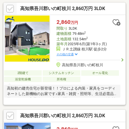
高知県吾川郡いの町枝川 2,860万円 3LDK
2,860
万円
間取り
3LDK
2
建物面積
79.48m
2
土地面積
132.54m
築年月
2025年6月(築1年3ヶ月)
ＪＲ土讃線 枝川駅 徒歩2分
その他の交通
高知県吾川郡いの町枝川
2階建て
システムキッチン
オール電化
浴室乾燥機
所有権
高知初の建売住宅が新登場！！プロによる内装・家具をコーディ
ネートした新機軸のお家です♪家具・雑貨・照明等、生活必需品が
揃っており、入居後すぐに生活を開始できます！もちろん追加料
金なし！！内容が気になりましたらお気軽にお問い合わせくださ
い♪シンプルな3LDK仕様でも家具付きだから生活をイメージしや
高知県吾川郡いの町枝川 2,860万円 3LDK
すく、プロコーディネーター提案の内装とインテリアで一味違っ
た建売住宅に仕上がっています津波や土砂ハザードエリアから外
れていて、電車通りまでは徒歩3分(約170m)と各方面へのアクセ