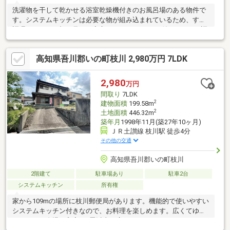
洗濯物を干して乾かせる浴室乾燥機付きのお風呂場のある物件で
す。システムキッチンは必要な物が組み込まれているため、すぐ
調理できます。顔が見える安心のTVインターホン付きです。IH調
理器付き物件です。建物面積77.83㎡でご家族と過ごすのにも問題
のない広さです。駅から徒歩6分圏内の物件です。家族におすすめ
高知県吾川郡いの町枝川 2,980万円 7LDK
な3LDK。設備も充実しています。
2,980
万円
間取り
7LDK
2
建物面積
199.58m
2
土地面積
446.32m
築年月
1998年11月(築27年10ヶ月)
ＪＲ土讃線 枝川駅 徒歩4分
その他の交通
高知県吾川郡いの町枝川
2階建て
駐車場あり
駐車2台
システムキッチン
所有権
家から109mの場所に枝川郵便局があります。機能的で使いやすい
システムキッチン付きなので、お料理を楽しめます。広くてゆっ
たりとした自慢の和室は8畳以上の広さがあります。3口コンロが