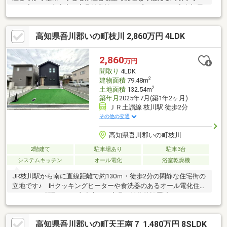
す！◆LDK・主寝室 家具雑貨等そのままプレゼント！◆全部屋
ブラインド設置！◆省令準耐火仕様で、安心の資産価値！☆こち
らの物件は本日ご案内可能です☆☆ご購入時の住宅ローン相談も
高知県吾川郡いの町枝川 2,860万円 4LDK
無料で承ります♪物件が気になったらお好きなタイミングで【088-
831-1885】へお問い合わせください！資料請求フォームからは24
時間受付中☆
2,860
万円
間取り
4LDK
2
建物面積
79.48m
2
土地面積
132.54m
築年月
2025年7月(築1年2ヶ月)
ＪＲ土讃線 枝川駅 徒歩2分
その他の交通
高知県吾川郡いの町枝川
2階建て
駐車場あり
駐車3台
システムキッチン
オール電化
浴室乾燥機
JR枝川駅から南に直線距離で約130ｍ・徒歩2分の閑静な住宅街の
立地です♪ IHクッキングヒーターや食洗器のあるオール電化住宅
♪ 3LDKの間取りで、主寝室には家具や雑貨等設置済ですので、
すぐにお住まいいただけます♪ 主寝室には3帖のウォークインク
ローゼット（WIC）があり、全居室収納となっています♪ 並列で
高知県吾川郡いの町天王南７ 1,480万円 8SLDK
3台駐車可能ですので、急な来客への対応もできます♪