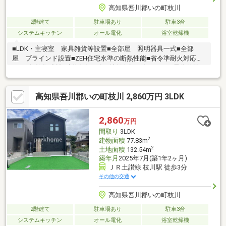
高知県吾川郡いの町枝川
2階建て
駐車場あり
駐車3台
システムキッチン
オール電化
浴室乾燥機
■LDK・主寝室 家具雑貨等設置■全部屋 照明器具一式■全部
屋 ブラインド設置■ZEH住宅水準の断熱性能■省令準耐火対応
■JAS規格集成材■建物保証10年■地盤保証20年■オール電化仕様■
樹脂複合サッシ■食器洗浄乾燥機■IHクッキングヒーター■浴室暖
房乾燥機■玄関収納■シャワートイレ■境界ブロック・フェンス工
高知県吾川郡いの町枝川 2,860万円 3LDK
事■車庫土間コンクリート打ち、砕石入れ■TVアンテナ工事（地デ
ジのみ）■エコキュート370リットル普通型フルオート
2,860
万円
間取り
3LDK
2
建物面積
77.83m
2
土地面積
132.54m
築年月
2025年7月(築1年2ヶ月)
ＪＲ土讃線 枝川駅 徒歩3分
その他の交通
高知県吾川郡いの町枝川
2階建て
駐車場あり
駐車3台
システムキッチン
オール電化
浴室乾燥機