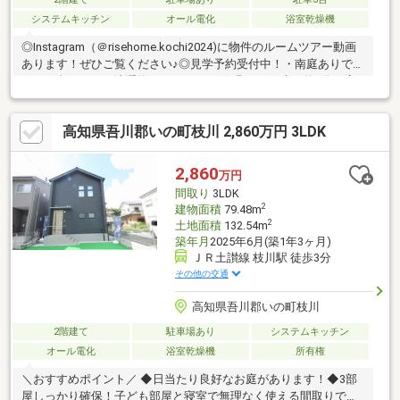
システムキッチン
オール電化
浴室乾燥機
◎Instagram（＠risehome.kochi2024)に物件のルームツアー動画
あります！ぜひご覧ください♪◎見学予約受付中！・南庭ありで、
BBQを楽しんだり洗濯物も干せます♪・伊野ICまで車で約3分、高
知市方面への通勤も便利な立地。・南向きで陽当たり良好なLDK
は約15帖、ダイニングとリビングをゆるやかに分けられるレイア
高知県吾川郡いの町枝川 2,860万円 3LDK
ウト。・2階は全居室収納＋WIC付きで、使い勝手も◎家族の暮ら
しにちょうどいいサイズ感の住まいです。【周辺環境】・いの町
立枝川小学校：徒歩17分（1306ｍ）・いの町立伊野中学校：徒歩
2,860
万円
25分（1975ｍ）
間取り
3LDK
2
建物面積
79.48m
2
土地面積
132.54m
築年月
2025年6月(築1年3ヶ月)
ＪＲ土讃線 枝川駅 徒歩3分
その他の交通
高知県吾川郡いの町枝川
2階建て
駐車場あり
システムキッチン
オール電化
浴室乾燥機
所有権
＼おすすめポイント／ ◆日当たり良好なお庭があります！◆3部
屋しっかり確保！子ども部屋と寝室で無理なく使える間取りで