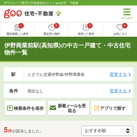
NTTグループ運営の不動産総合サイト goo住宅・不動産
1
0
0
0
最近検索した条件
最近見た物件
保存した条件
お気に入り
伊野商業前駅(高知県)の中古一戸建て・中古住宅
物件一覧
駅
変更する
とさでん交通伊野線/伊野商業前
条件
変更する
指定なし
新着メールを受
検索条件を保存
アプリで探す
取る
5
件
が該当しました。