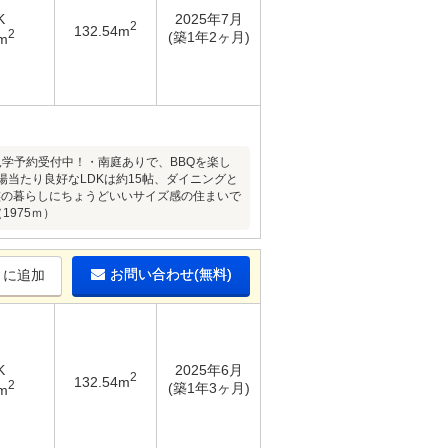
K
2025年7月
2
132.54m
2
(築1年2ヶ月)
m
い♪◎見学予約受付中！・南庭ありで、BBQを楽し
当たり良好なLDKは約15帖、ダイニングと
族の暮らしにちょうどいいサイズ感の住まいで
1975ｍ）
お問い合わせ(無料)
りに追加
K
2025年6月
2
132.54m
2
(築1年3ヶ月)
m