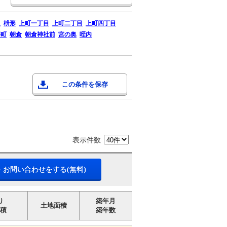
通
枡形
上町一丁目
上町二丁目
上町四丁目
曙町
朝倉
朝倉神社前
宮の奥
咥内
この条件を保存
表示件数
・お問い合わせをする(無料)
り
築年月
土地面積
積
築年数