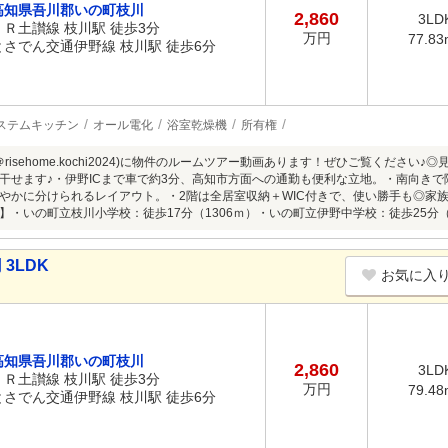
高知県吾川郡いの町枝川
2,860
3LD
ＪＲ土讃線 枝川駅 徒歩3分
万円
77.83
とさでん交通伊野線 枝川駅 徒歩6分
ステムキッチン
オール電化
浴室乾燥機
所有権
am（＠risehome.kochi2024)に物件のルームツアー動画あります！ぜひご覧くださ
干せます♪・伊野ICまで車で約3分、高知市方面への通勤も便利な立地。・南向きで陽
やかに分けられるレイアウト。・2階は全居室収納＋WIC付きで、使い勝手も◎家
】・いの町立枝川小学校：徒歩17分（1306ｍ）・いの町立伊野中学校：徒歩25分（
3LDK
お気に入
高知県吾川郡いの町枝川
2,860
3LD
ＪＲ土讃線 枝川駅 徒歩3分
万円
79.48
とさでん交通伊野線 枝川駅 徒歩6分