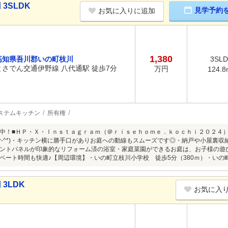
3SLDK
見学予約
お気に入りに追加
1,380
高知県吾川郡いの町枝川
3SL
とさでん交通伊野線 八代通駅 徒歩7分
万円
124.8
ステムキッチン
所有権
中！■ＨＰ・Ｘ・Ｉｎｓｔａｇｒａｍ（＠ｒｉｓｅｈｏｍｅ．ｋｏｃｈｉ２０２４
*^-^*)・キッチン横に勝手口がありお庭への動線もスムーズです◎・納戸や小屋裏
ントパネルが印象的なリフォーム済の浴室・家庭菜園ができるお庭は、お子様の遊
ベート時間も快適♪【周辺環境】・いの町立枝川小学校 徒歩5分（380ｍ）・いの町
3LDK
お気に入