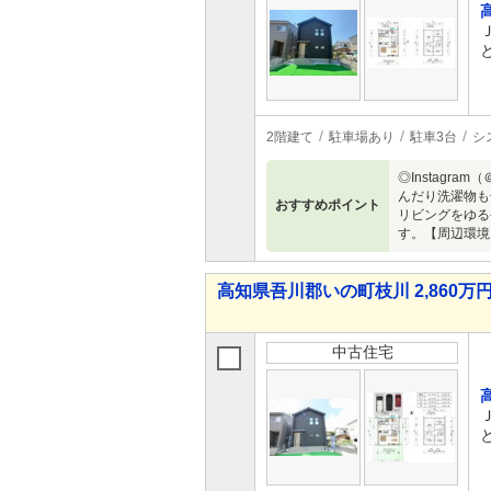
2階建て
駐車場あり
駐車3台
シ
◎Instagr
んだり洗濯物も
おすすめポイント
リビングをゆる
す。【周辺環境
高知県吾川郡いの町枝川 2,860万円 
中古住宅