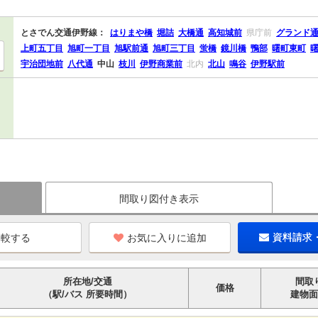
とさでん交通伊野線：
はりまや橋
堀詰
大橋通
高知城前
県庁前
グランド
上町五丁目
旭町一丁目
旭駅前通
旭町三丁目
蛍橋
鏡川橋
鴨部
曙町東町
宇治団地前
八代通
中山
枝川
伊野商業前
北内
北山
鳴谷
伊野駅前
間取り図付き表示
お気に入りに追加
資料請求
所在地/交通
間取
価格
（駅/バス 所要時間）
建物面