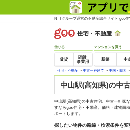
NTTグループ運営の不動産総合サイト goo
借りる
マンションを買う
店舗･
賃貸
新築
中
事業用
住宅・不動産
>
中古一戸建て
>
中国・四国
中山駅(高知県)の中
中山駅(高知県)の中古住宅、中古一軒
すならgoo住宅・不動産。価格・建物面
ポートします。
探したい物件の路線・検索条件を変