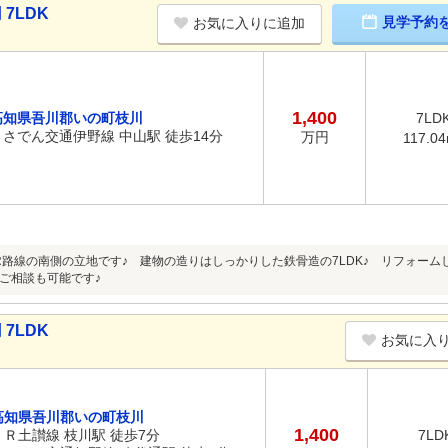
7LDK
見学予約
お気に入りに追加
1,400
高知県吾川郡いの町枝川
7LD
とさでん交通伊野線 中山駅 徒歩14分
万円
117.0
R路線の南側の立地です♪ 建物の造りはしっかりした鉄骨造の7LDK♪ リフォー
ご相談も可能です♪
7LDK
お気に入
高知県吾川郡いの町枝川
1,400
ＪＲ土讃線 枝川駅 徒歩7分
7LD