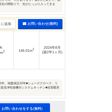
面採光の間取りで、光がたっぷり入ってきま
お問い合わせ(無料)
りに追加
DK
2024年8月
2
146.01m
2
(築2年1ヶ月)
5m
0年、地盤保証20年■シューズクローク、リ
食器洗浄乾燥機付システムキッチン■浴室暖房
・お問い合わせをする(無料)