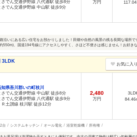
とさでん交通伊野線 八代通駅 徒歩8分
万円
117.0
とさでん交通伊野線 中山駅 徒歩9分
路沿いにある広い住宅をお預かりしました！田畑や自然の風景の残る長閑な場所で
(約550m)、国道194号線にアクセスしやすく、さほど不便さは感じません！お好き
3LDK
お気に入
高知県吾川郡いの町枝川
2,480
とさでん交通伊野線 中山駅 徒歩8分
3LD
とさでん交通伊野線 八代通駅 徒歩9分
万円
84.46
ＪＲ土讃線 枝川駅 徒歩12分
2台
システムキッチン
オール電化
浴室乾燥機
所有権
るお風呂場は洗濯物を干すときにも便利です。中古の戸建て物件は幅広い年齢層の