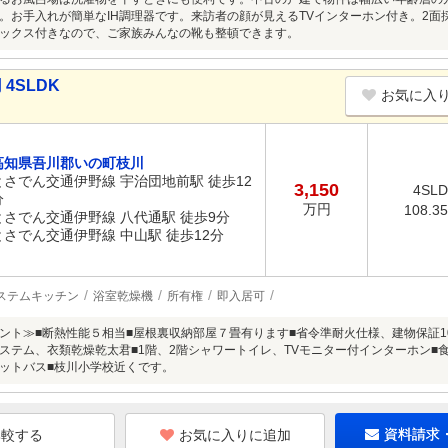
。お手入れが簡単なIH調理器です。来訪者の顔が見えるTVインターホン付き。2
ックス付きなので、ご家族みんなの靴も整頓できます。
4SLDK
お気に入
高知県吾川郡いの町枝川
とさでん交通伊野線 宇治団地前駅 徒歩12
3,150
4SL
分
万円
108.3
とさでん交通伊野線 八代通駅 徒歩9分
とさでん交通伊野線 中山駅 徒歩12分
ステムキッチン
浴室乾燥機
所有権
即入居可
ント≫■断熱性能５相当■屋根裏収納部屋７畳有ります■省令準耐火仕様、建物保証1
ステム、衣類乾燥乾太君■1階、2階シャワートイレ、TVモニター付インターホン■
ットバス■枝川小学校近くです。
お気に入りに追加
資料請求