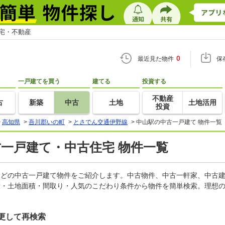
住宅・不動産
0
最近見た物件
保
一戸建てを買う
建てる
投資する
不動産
古
新築
中古
土地
土地活用
投資
>
高知県
>
吾川郡いの町
>
とさでん交通伊野線
>
中山駅の中古一戸建て 物件一覧
古一戸建て・中古住宅 物件一覧
家などの中古一戸建て物件をご紹介します。中古物件、中古一軒家、中古
積・土地面積・間取り・人気のこだわり条件から物件を簡単検索。理想の
更して再検索