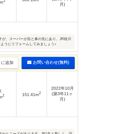
2
4m
月)
すが、スーパーが目と鼻の先にあり、JR枝川
なようにリフォームしてみましょう♪
お問い合わせ(無料)
りに追加
2022年10月
K
2
(築3年11ヶ
151.41m
2
m
月)
方からニーズがあります。築1年と新しく、設