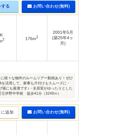
をする
お問い合わせ(無料)
2001年5月
DK
2
(築25年4ヶ
176m
2
m
月)
）に様々な物件のルームツアー動画あり！ぜひ
収納を活用して、家事も片付けもスムーズに・
び場にも最適です♪・全居室がゆったりとした
立伊野中学校 徒歩41分（3249ｍ）
お問い合わせ(無料)
りに追加