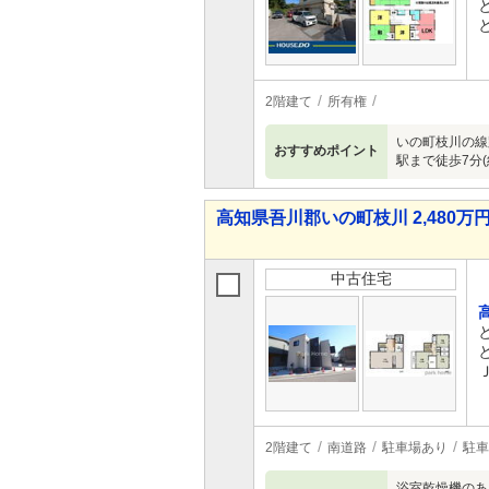
2階建て
所有権
いの町枝川の線
おすすめポイント
駅まで徒歩7分
高知県吾川郡いの町枝川 2,480万円 
中古住宅
2階建て
南道路
駐車場あり
駐車
浴室乾燥機のあ