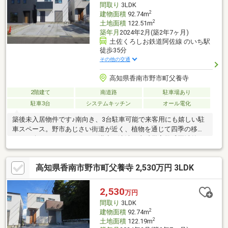
間取り
3LDK
2
建物面積
92.74m
2
土地面積
122.51m
築年月
2024年2月(築2年7ヶ月)
土佐くろしお鉄道阿佐線 のいち駅
徒歩35分
その他の交通
高知県香南市野市町父養寺
2階建て
南道路
駐車場あり
駐車3台
システムキッチン
オール電化
築後未入居物件です♪南向き、3台駐車可能で来客用にも嬉しい駐
車スペース。野市あじさい街道が近く、植物を通じて四季の移ろ
いをお楽しみいただけます。洪水・津波・土砂災害警戒区域外、
災害から家族や財産を守ることができます。長年にわたり安心し
て生活できる環境です。他にも住宅瑕疵保証10年、地盤保証10
高知県香南市野市町父養寺 2,530万円 3LDK
年、省令準耐火仕様（火災保険がお得です）等、家計に優しく安
全なお家。間取りはリビングに階段を設け家族が自然と集う空間
へ。また全居室、廊下に収納があり、機能的かつ整然とした居住
2,530
万円
スペースを実現できます。入居後すぐに必要になるエアコン、照
間取り
3LDK
明器具は設置済。即入居が可能です。住宅ローンのご相談も受付
2
建物面積
92.74m
中。
2
土地面積
122.19m