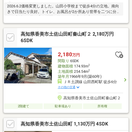
2026.6.2価格変更しました。山田小学校まで徒歩4分の立地。南向
きで日当たり良好。トイレ、お風呂が2か所あり世帯を二つに分け
ての生活も可能。広い洋間を使って、自宅で教室などの開催にも
適します。1階部分だけでも、100㎡（約30坪）の広さがあります
ので、2階に上がらない生活も可能です。2009年頃に大規模なリ
高知県香美市土佐山田町秦山町２ 2,180万円
フォームを実施し、水回り、内装、間取り変更などを行っており
ます。数年前にも屋根の工事を実施して、メンテナンスをして丁
6SDK
寧に使用してきた家です。ウッドデッキ、倉庫付き、エアコン、
照明器具もそのままお渡しします。太陽光発電システム付きで
2,180
万円
す。
間取り
6SDK
2
建物面積
174.93m
2
土地面積
254.54m
築年月
1966年9月(築60年)
ＪＲ土讃線 山田西町駅 徒歩6分
その他の交通
高知県香美市土佐山田町秦山町２
2階建て
駐車場あり
所有権
高知県香美市土佐山田町 1,130万円 4SDK