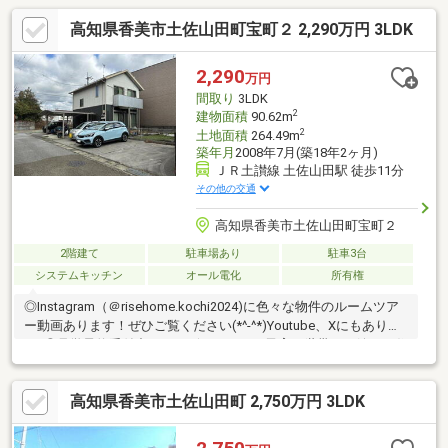
高知県香美市土佐山田町宝町２ 2,290万円 3LDK
2,290
万円
間取り
3LDK
2
建物面積
90.62m
2
土地面積
264.49m
築年月
2008年7月(築18年2ヶ月)
ＪＲ土讃線 土佐山田駅 徒歩11分
その他の交通
高知県香美市土佐山田町宝町２
2階建て
駐車場あり
駐車3台
システムキッチン
オール電化
所有権
◎Instagram（＠risehome.kochi2024)に色々な物件のルームツア
ー動画あります！ぜひご覧ください(*^-^*)Youtube、Xにもありま
す♪◎見学予約受付中！・ハザードなしで子育て世帯にも嬉しい住
環境 ・並列駐車６台可で来客時も安心・太陽光発電＋蓄電池搭載
のオール電化住宅。光熱費の削減・停電時も安心ですね・角地で
高知県香美市土佐山田町 2,750万円 3LDK
開放感があり、プライバシーも確保しやすい立地【周辺環境】・
香美市立山田小学校 徒歩６分（約443ｍ）・香美市立鏡野中学
校 自転車9分（約2300ｍ）