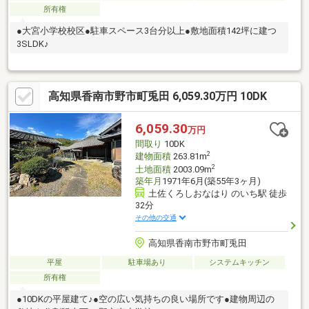
所有権
●大宮小学校校区●駐車スペース3台分以上●敷地面積142坪に建つ
3SLDK♪
高知県香南市野市町兎田 6,059.30万円 10DK
6,059.30
万円
間取り
10DK
2
建物面積
263.81m
2
土地面積
2003.09m
築年月
1971年6月(築55年3ヶ月)
土佐くろしおなはり のいち駅 徒歩
32分
その他の交通
高知県香南市野市町兎田
平屋
駐車場あり
システムキッチン
所有権
●10DKの平屋建て♪●空の広い気持ちの良い場所です●建物周辺の