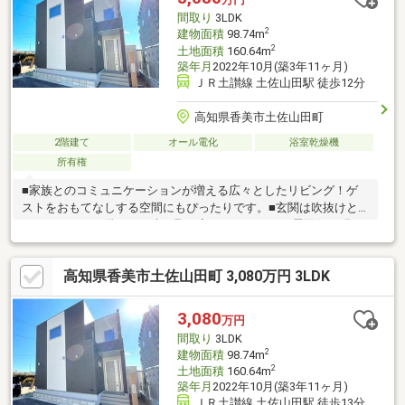
間取り
3LDK
2
建物面積
98.74m
2
土地面積
160.64m
築年月
2022年10月(築3年11ヶ月)
ＪＲ土讃線 土佐山田駅 徒歩12分
高知県香美市土佐山田町
2階建て
オール電化
浴室乾燥機
所有権
■家族とのコミュニケーションが増える広々としたリビング！ゲ
ストをおもてなしする空間にもぴったりです。■玄関は吹抜けと
なっており、２階から日光も取り入れられるため、雰囲気が明る
く開放的です。■２階廊下にはワークカウンターあり、仕事やお
子様の宿題・勉強等、幅広いシーンで活用できるのでとても便利
高知県香美市土佐山田町 3,080万円 3LDK
です。■駐車台数３～４台可能！複数台お車をお持ちの方や急な
来客にも安心ですね。■周辺にはドラッグストアやコンビニ・ス
ーパーなど点在しており生活便利な場所です。
3,080
万円
間取り
3LDK
2
建物面積
98.74m
2
土地面積
160.64m
築年月
2022年10月(築3年11ヶ月)
ＪＲ土讃線 土佐山田駅 徒歩13分