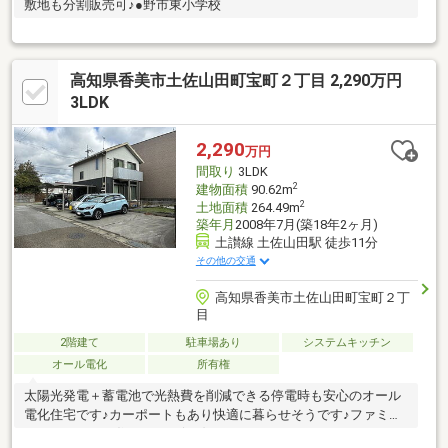
敷地も分割販売可♪●野市東小学校
高知県香美市土佐山田町宝町２丁目 2,290万円
3LDK
2,290
万円
間取り
3LDK
2
建物面積
90.62m
2
土地面積
264.49m
築年月
2008年7月(築18年2ヶ月)
土讃線 土佐山田駅 徒歩11分
その他の交通
高知県香美市土佐山田町宝町２丁
目
2階建て
駐車場あり
システムキッチン
オール電化
所有権
太陽光発電＋蓄電池で光熱費を削減できる停電時も安心のオール
電化住宅です♪カーポートもあり快適に暮らせそうです♪ファミリ
ーにオススメの住まいです(^O^)