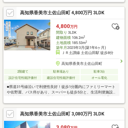
ますので収納も便利！☆こちらの物件は本日ご案内可能です☆☆
ご購入時の住宅ローン相談も無料で承ります♪物件が気になったら
高知県香美市土佐山田町 4,800万円 3LDK
お好きなタイミングで【088-831-1885】へお問い合わせくださ
い！資料請求フォームからは24時間受付中☆ おうちと皆様のご縁
を結ぶことが私たちの使命です。 皆様にお会いできますこと
4,800
万円
を、心よりお待ち申し上げております
間取り
3LDK
2
建物面積
106.2m
2
土地面積
185.53m
築年月
2025年3月(築1年6ヶ月)
ＪＲ土讃線 土佐山田駅 徒歩8分
高知県香美市土佐山田町
2階建て
駐車場あり
駐車3台
設計住宅性能評価付
建設住宅性能評価付
オール電化
■県道31号線沿いで利便性良好！徒歩1分圏内にファミリーマート
や佐野屋、バス停があり、スーパーも徒歩5分と、生活利便施設が
身近に揃っています。■横並びのダイニングキッチンは、料理を
運びやすく、ご家族との会話を楽しみながら家事ができる間取り
です。■大容量のウォークインクロゼットやシューズインクロー
高知県香美市土佐山田町 3,080万円 3LDK
クなど収納スペースが充実！生活空間をすっきりとお使いいただ
けます。■照明・エアコン2台設置済み！そのまま快適にお住まい
いただけます。
3,080
万円