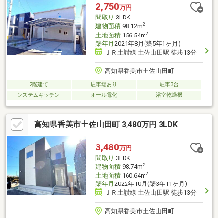
2,750
万円
間取り
3LDK
2
建物面積
98.12m
2
土地面積
156.54m
築年月
2021年8月(築5年1ヶ月)
ＪＲ土讃線 土佐山田駅 徒歩13分
高知県香美市土佐山田町
2階建て
駐車場あり
駐車3台
システムキッチン
オール電化
浴室乾燥機
高知県香美市土佐山田町 3,480万円 3LDK
3,480
万円
間取り
3LDK
2
建物面積
98.74m
2
土地面積
160.64m
築年月
2022年10月(築3年11ヶ月)
ＪＲ土讃線 土佐山田駅 徒歩13分
高知県香美市土佐山田町