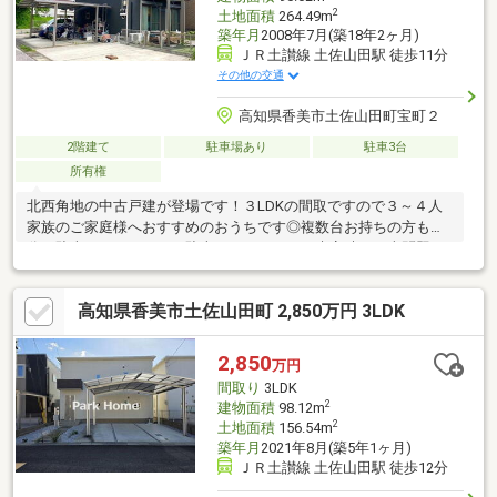
2
土地面積
264.49m
築年月
2008年7月(築18年2ヶ月)
ＪＲ土讃線 土佐山田駅 徒歩11分
その他の交通
高知県香美市土佐山田町宝町２
2階建て
駐車場あり
駐車3台
所有権
北西角地の中古戸建が登場です！３LDKの間取ですので３～４人
家族のご家庭様へおすすめのおうちです◎複数台お持ちの方も十
分に駐車できるひろびろ駐車スペース！！！来客時のお車問題も
心配ありません×自宅で気が済むまで洗車などもできそうですね♪
南側にお庭もございますのでプールやBBQも楽しめますね☆和室
高知県香美市土佐山田町 2,850万円 3LDK
から洋室へのリフォームなども可能ですのでお気軽にご相談くだ
さい♪― 周辺環境情報 ―・くすりのレディ土佐山田店 徒歩6
分(約450ｍ)・ドラッグストア土佐山田店 徒歩6分(約450ｍ)・香
2,850
万円
美市本庁舎 徒歩7分(約500ｍ)・ローソン土佐山田旭町店 徒歩9
間取り
3LDK
分(約650ｍ)
2
建物面積
98.12m
2
土地面積
156.54m
築年月
2021年8月(築5年1ヶ月)
ＪＲ土讃線 土佐山田駅 徒歩12分