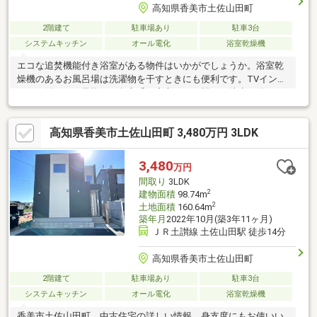
高知県香美市土佐山田町
2階建て
駐車場あり
駐車3台
システムキッチン
オール電化
浴室乾燥機
エコな追焚機能付き浴室がある物件はいかがでしょうか。浴室乾
燥機のあるお風呂場は洗濯物を干すときにも便利です。TVインタ
ーホン付きでお子様のお留守番も安心です。駅まで徒歩12分でア
クセス可能です。開放感溢れる室内が魅力の、3LDKの物件はこち
らです。お手入れが簡単なIH調理器です。建物面積98.12㎡もある
高知県香美市土佐山田町 3,480万円 3LDK
ので有効活用しましょう。
3,480
万円
間取り
3LDK
2
建物面積
98.74m
2
土地面積
160.64m
築年月
2022年10月(築3年11ヶ月)
ＪＲ土讃線 土佐山田駅 徒歩14分
高知県香美市土佐山田町
2階建て
駐車場あり
駐車3台
システムキッチン
オール電化
浴室乾燥機
香美市土佐山田町 中古住宅の詳しい情報。身支度にもお使いい