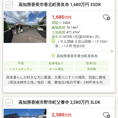
高知県香美市香北町美良布 1,680万円 3SDK
1,680
万円
間取り
3SDK
2
建物面積
76.14m
2
土地面積
471.47m
築年月
1973年1月(築53年8ヶ月)
ＪＲ土讃線 土佐山田駅 バス15分/
「泉」バス停 停歩3分
高知県香美市香北町美良布
平屋
駐車場あり
駐車3台
システムキッチン
オール電化
所有権
田舎暮らしが好きな方に最適。大通りにすぐの場所。別途に農地
（現況未耕作土地／地目：畑、農地法3条許可要）249平米を付け
て引き渡します。別棟の倉庫付です。国調済みの土地
高知県香南市野市町父養寺 2,580万円 3LDK
2,580
万円