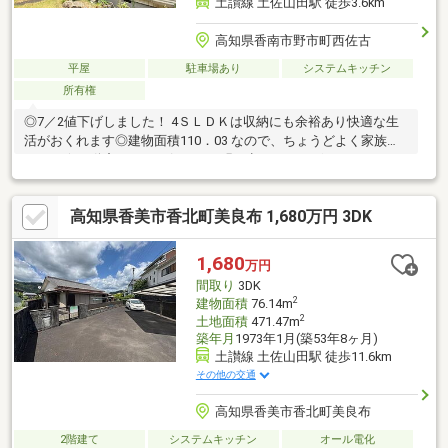
土讃線 土佐山田駅 徒歩3.6km
高知県香南市野市町西佐古
平屋
駐車場あり
システムキッチン
所有権
◎7／2値下げしました！ 4ＳＬＤＫは収納にも余裕あり快適な生
活がおくれます◎建物面積110．03 なので、ちょうどよく家族向
けです☆不動産について何かご不明な点などがございましたら、
当社スタッフへと
高知県香美市香北町美良布 1,680万円 3DK
1,680
万円
間取り
3DK
2
建物面積
76.14m
2
土地面積
471.47m
築年月
1973年1月(築53年8ヶ月)
土讃線 土佐山田駅 徒歩11.6km
その他の交通
高知県香美市香北町美良布
2階建て
システムキッチン
オール電化