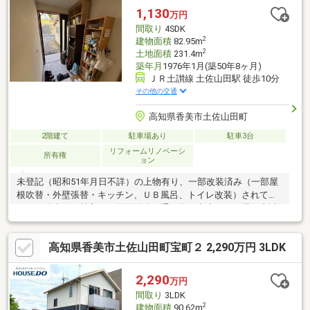
1,130
万円
間取り
4SDK
2
建物面積
82.95m
2
土地面積
231.4m
築年月
1976年1月(築50年8ヶ月)
ＪＲ土讃線 土佐山田駅 徒歩10分
その他の交通
高知県香美市土佐山田町
2階建て
駐車場あり
駐車3台
リフォームリノベーシ
所有権
ョン
未登記（昭和51年月日不詳）の上物有り、一部改装済み（一部屋
根吹替・外壁張替・キッチン、ＵＢ風呂、トイレ改装）されてい
ます。陽当たり等良好で前面道路は通り抜け出来ますが居住者以
外の通行数も少なく静かな場所です。建物は登記して引き渡しま
す。敷地に擁壁部分を含みます。高台から望む絶景と暮らしやす
高知県香美市土佐山田町宝町２ 2,290万円 3LDK
さを両立した土地。土佐山田駅徒歩10分、便利さと静寂を手に入
れる理想の住まい。高知の自然と都市の利便性を兼ね備えた、理
想の住環境。子育てにも安心の環境で、夢のプランも自由自在。
2,290
万円
お気軽にお知らせください。住宅ローンのご相談も受付中。
間取り
3LDK
2
建物面積
90.62m