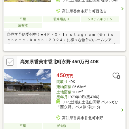
ＪＲ土讃線 土佐山田駅 徒歩3.6km
高知県香南市野市町西佐古
平屋
駐車場あり
システムキッチン
所有権
◎見学予約受付中！■ＨＰ・Ｘ・Ｉｎｓｔａｇｒａｍ（＠ｒｉｓ
ｅｈｏｍｅ．ｋｏｃｈｉ２０２４）に様々な物件のルームツアー
動画あり！ぜひご覧ください(*^-^*)・南向きで陽当たり良好♪・庭
付き。BBQや家庭菜園を楽しむことができます・作業場やアウト
ドア用品等を置いたりと便利な土間完備！・廊下やトイレに手す
高知県香美市香北町永野 450万円 4DK
りがあり、安心して暮らせます◎【周辺環境】・香南市立佐古小
学校 徒歩20分（1620ｍ）・香南市立野市中学校 徒歩54分
（4300ｍ）
450
万円
間取り
4DK
2
建物面積
86.63m
2
土地面積
208m
築年月
1979年9月(築47年)
ＪＲ土讃線 土佐山田駅 バス60分/
「西永野」バス停 停歩1分
高知県香美市香北町永野
平屋
所有権