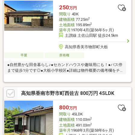
250
万円
間取り
4DK
2
建物面積
77.25m
2
土地面積
195.89m
築年月
1970年4月(築56年5ヶ月)
土讃線 土佐山田駅 徒歩24.5km
高知県香美市物部町大栃
平屋
所有権
●自然豊かな田舎暮らし♪●セカンドハウスや趣味用にも！●バス停
まで徒歩1分です◎●大栃小学校区●詳細は物件概要の備考欄をチ
ェック♪
高知県香南市野市町西佐古 800万円 4SLDK
800
万円
間取り
4SLDK
2
建物面積
110.03m
2
土地面積
491.03m
築年月
1968年3月(築58年6ヶ月)