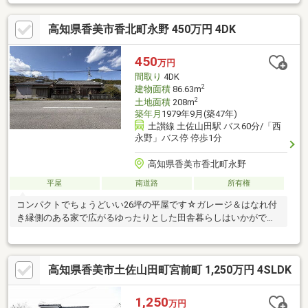
高知県香美市香北町永野 450万円 4DK
450
万円
間取り
4DK
2
建物面積
86.63m
2
土地面積
208m
築年月
1979年9月(築47年)
土讃線 土佐山田駅 バス60分/「西
永野」バス停 停歩1分
高知県香美市香北町永野
平屋
南道路
所有権
コンパクトでちょうどいい26坪の平屋です☆ガレージ＆はなれ付
き縁側のある家で広がるゆったりとした田舎暮らしはいかがです
か♪
高知県香美市土佐山田町宮前町 1,250万円 4SLDK
1,250
万円