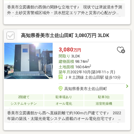
香美市立図書館の西側の閑静な立地です♪ 現状では津波浸水予測
外・土砂災害警戒区域外・洪水想定エリア外と災害の心配が少な
い立地♪ 2021年8月築と築浅の戸建ては、オール電化住宅♪ 1階
には20帖の広めのリビング、2階には3居室で、全居室収納と収納
豊富です♪ 南向きバルコニーも2つあり開放的♪ 最大で3台駐車
高知県香美市土佐山田町 3,080万円 3LDK
可能です♪
3,080
万円
間取り
3LDK
2
建物面積
98.74m
2
土地面積
160.64m
築年月
2022年10月(築3年11ヶ月)
ＪＲ土讃線 土佐山田駅 徒歩13分
高知県香美市土佐山田町
2階建て
駐車場あり
駐車3台
システムキッチン
オール電化
浴室乾燥機
香美市立図書館から西へ直線距離で約100ｍの戸建てです♪ 2022
年築の築浅・太陽光発電システム搭載のオール電化住宅です♪ 山
田小学校へ徒歩14分、鏡野中学校9分♪ リビングは約23.6帖と広
めで、特徴的なのはその開放感♪ リビングにはスケルトン階段が