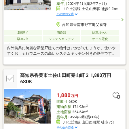
築年月
2024年2月(築2年7ヶ月)
ＪＲ土讃線 土佐山田駅 徒歩3.2km
その他の交通
高知県香南市野市町父養寺
2階建て
南道路
駐車場あり
駐車2台
システムキッチン
オール電化
内外装共に綺麗な新築戸建ての物件はいかがでしょうか。使いや
すくおしゃれでニーズの高いシステムキッチン付きの物件です。
建物面積が92.74平米以上ある物件でゆったりと生活したい方にい
かがでしょうか。浴室は冷めた湯を再び沸かせる追焚機能が付い
ています。住環境の良い区画整理地内なのでとても魅力がありま
高知県香美市土佐山田町秦山町２ 1,880万円
す。玄関ポーチがあるため、雨に濡れにくい状態で傘を開けま
す。家族におすすめな3LDK。設備も充実しています。
6SDK
1,880
万円
間取り
6SDK
2
建物面積
174.93m
2
土地面積
254.54m
築年月
1966年9月(築60年)
ＪＲ土讃線 山田西町駅 徒歩7分
その他の交通