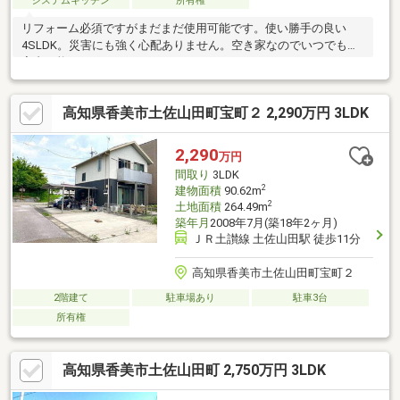
システムキッチン
所有権
リフォーム必須ですがまだまだ使用可能です。使い勝手の良い
4SLDK。災害にも強く心配ありません。空き家なのでいつでもご
案内可能です。
高知県香美市土佐山田町宝町２ 2,290万円 3LDK
2,290
万円
間取り
3LDK
2
建物面積
90.62m
2
土地面積
264.49m
築年月
2008年7月(築18年2ヶ月)
ＪＲ土讃線 土佐山田駅 徒歩11分
高知県香美市土佐山田町宝町２
2階建て
駐車場あり
駐車3台
所有権
高知県香美市土佐山田町 2,750万円 3LDK