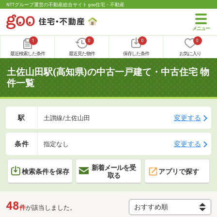
NTTグループ運営の不動産総合サイト goo住宅・不動産
1
0
0
0
最近検索した条件
最近見た物件
保存した条件
お気に入り
土佐山田駅(高知県)の中古一戸建て・中古住宅 物
件一覧
駅
変更する
土讃線/土佐山田
条件
変更する
指定なし
新着メールを受
検索条件を保存
アプリで探す
取る
48
件
が該当しました。