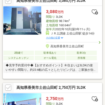
高知県香美市土佐山田町 3,080万円 3LDK
利な駅・バス停至近の立地。【周辺環境】・山田小学校900ｍ
（徒歩約13分）・鏡野中学校1100ｍ（徒歩約14分）
3,080
万円
間取り
3LDK
2
建物面積
98.74m
2
土地面積
160.64m
築年月
2022年10月(築3年11ヶ月)
ＪＲ土讃線 土佐山田駅 徒歩14分
その他の交通
高知県香美市土佐山田町
2階建て
駐車場あり
駐車3台
システムキッチン
オール電化
所有権
◆見学予約受付中◆【おすすめポイント】☆住まいは3LDKの使
いやすい間取り。約23.6帖の広々としたリビングは、ご家族が自
然と集まる開放的な空間。☆玄関を入ると目を引く吹き抜けが広
がり、明るく開放感のある住まい。☆省エネ性能に優れた太陽光
発電システムを搭載。☆お庭ではガーデニングや家庭菜園、お子
高知県香美市土佐山田町 2,750万円 3LDK
さまの遊び場として楽しめ、駐車スペースは3～4台分を確保。☆
徒歩10分圏内にスーパー、コンビニ、ドラッグストアなどが揃っ
ており、食料品や日用品のお買い物はもちろん、 急なお買い物
2,750
万円
にも便利な住環境。【周辺環境】・山田小学校1100ｍ（徒歩約14
間取り
3LDK