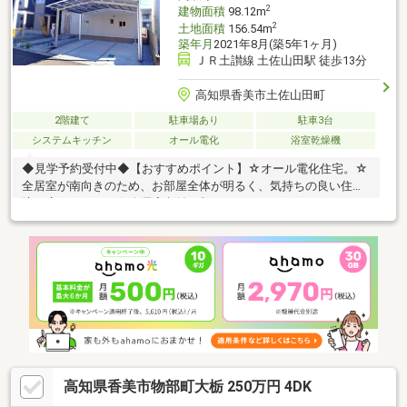
分）・鏡野中学校700ｍ（徒歩約9分）
2
建物面積
98.12m
2
土地面積
156.54m
築年月
2021年8月(築5年1ヶ月)
ＪＲ土讃線 土佐山田駅 徒歩13分
高知県香美市土佐山田町
2階建て
駐車場あり
駐車3台
システムキッチン
オール電化
浴室乾燥機
◆見学予約受付中◆【おすすめポイント】☆オール電化住宅。☆
全居室が南向きのため、お部屋全体が明るく、気持ちの良い住環
境が広がります。☆全居室収納に加え、ウォークインクローゼッ
トやシューズインクローゼットを備えており、衣類や季節用品、
アウトドア用品 まですっきり収納できます。☆駐車スペース
は、カーポート2台分を含む最大3台分（軽自動車を含む）を確保
しており、ご家族で複数台お車を所有されて いる方にもおすす
め。☆津波浸水想定区域、土砂災害警戒区域のエリア外で立地面
でも安心感のある住まい。【周辺環境】・山田小学校1100ｍ（徒
歩約14分）・鏡野中学校800ｍ（徒歩約10分）
高知県香美市物部町大栃 250万円 4DK