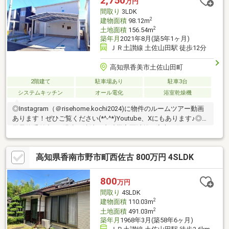
2,750
万円
間取り
3LDK
2
建物面積
98.12m
2
土地面積
156.54m
築年月
2021年8月(築5年1ヶ月)
ＪＲ土讃線 土佐山田駅 徒歩12分
高知県香美市土佐山田町
2階建て
駐車場あり
駐車3台
システムキッチン
オール電化
浴室乾燥機
◎Instagram（＠risehome.kochi2024)に物件のルームツアー動画
あります！ぜひご覧ください(*^-^*)Youtube、Xにもあります♪◎見
学予約受付中！■洪水・津波・土砂災害区域外で安心な住まい■カ
ーポート2台分完備。雨の日の乗り降りがラクです■全室南向き。
1日を通して光が入りやすいため明るい住まい■ドラッグセイムス
高知県香南市野市町西佐古 800万円 4SLDK
まで徒歩3分。コンビニ、スーパー、ダイソーが徒歩圏内■WICや
SIC、全室収納完備で充実の収納力！【周辺環境】・香美市土佐山
田小学校 徒歩16分（1210ｍ）・香美市鏡野中学校 徒歩9分
800
万円
（684ｍ）
間取り
4SLDK
2
建物面積
110.03m
2
土地面積
491.03m
築年月
1968年3月(築58年6ヶ月)