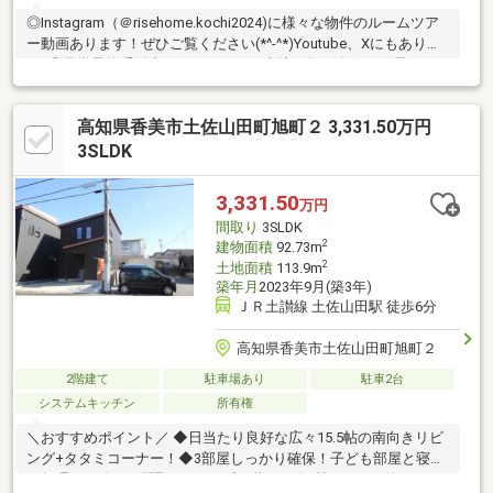
◎Instagram（＠risehome.kochi2024)に様々な物件のルームツア
ー動画あります！ぜひご覧ください(*^-^*)Youtube、Xにもありま
す♪◎見学予約受付中！・ゆとりある土地62坪・人気の平屋２６
坪・ガレージ付き【周辺環境】・香美市立大宮小学校 徒歩50分
（約4000ｍ）・香美市立香北中学校 徒歩49分（約3860ｍ）
高知県香美市土佐山田町旭町２ 3,331.50万円
3SLDK
3,331.50
万円
間取り
3SLDK
2
建物面積
92.73m
2
土地面積
113.9m
築年月
2023年9月(築3年)
ＪＲ土讃線 土佐山田駅 徒歩6分
高知県香美市土佐山田町旭町２
2階建て
駐車場あり
駐車2台
システムキッチン
所有権
＼おすすめポイント／ ◆日当たり良好な広々15.5帖の南向きリビ
ング+タタミコーナー！◆3部屋しっかり確保！子ども部屋と寝室
で無理なく使える間取りです！◆2階には約3帖のWICが付いてい