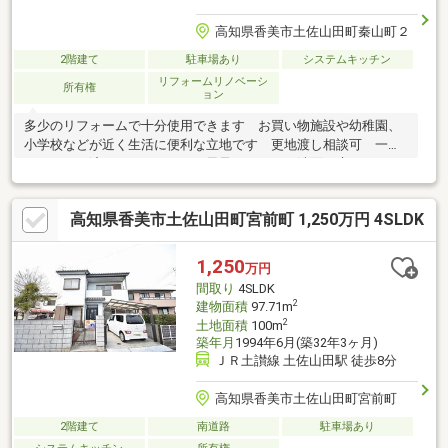
高知県香美市土佐山田町秦山町２
2階建て
駐車場あり
システムキッチン
リフォームリノベーシ
所有権
ョン
多少のリフォームで十分使用できます お買い物施設や幼稚園、
小学校などが近く生活に便利な立地です 更地渡し相談可 一部
リフォーム済 ： キッチン 風呂 トイレ 洗面 床 クロス
高知県香美市土佐山田町宮前町 1,250万円 4SLDK
1,250
万円
間取り
4SLDK
2
建物面積
97.71m
2
土地面積
100m
築年月
1994年6月(築32年3ヶ月)
ＪＲ土讃線 土佐山田駅 徒歩8分
高知県香美市土佐山田町宮前町
2階建て
南道路
駐車場あり