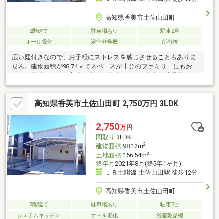
高知県香美市土佐山田町
2階建て
駐車場あり
駐車2台
オール電化
浴室乾燥機
所有権
広い庭付きなので、お子様にストレスを感じさせることもありま
せん。建物面積が98.74㎡でスペースが十分のファミリーにもおす
すめの物件です。浴室乾燥機付き物件ならば、浴室や洗濯物から
スピーディーに湿気を除去してカビを防げます。シャワー付き洗
面台の多くは鏡は3面鏡で収納付きになっています。3LDKの物件
高知県香美市土佐山田町 2,750万円 3LDK
は室内も広々としており、開放感があります。オートロック設備
は防犯性能が高く安心して生活ができます。室内の環境も良好
な、住みよい中古の戸建て物件となっております。
2,750
万円
間取り
3LDK
2
建物面積
98.12m
2
土地面積
156.54m
築年月
2021年8月(築5年1ヶ月)
ＪＲ土讃線 土佐山田駅 徒歩12分
高知県香美市土佐山田町
2階建て
駐車場あり
駐車3台
システムキッチン
オール電化
浴室乾燥機