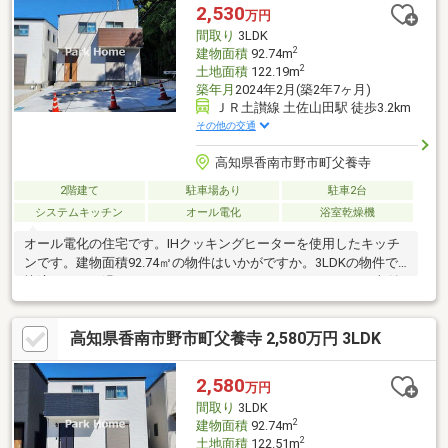
2,530
万円
間取り
3LDK
2
建物面積
92.74m
2
土地面積
122.19m
築年月
2024年2月(築2年7ヶ月)
ＪＲ土讃線 土佐山田駅 徒歩3.2km
その他の交通
高知県香南市野市町父養寺
2階建て
駐車場あり
駐車2台
システムキッチン
オール電化
浴室乾燥機
オール電化の住宅です。IHクッキングヒーターを使用したキッチ
ンです。建物面積92.74㎡の物件はいかがですか。3LDKの物件で
快適な日々を過ごしましょう。ウォークインクローゼットは収納
スペースが広いので様々な種類の服をしまうことができ、季節の
変わり目でも安心です。来訪者を確認できる、TVインターホン付
高知県香南市野市町父養寺 2,580万円 3LDK
きです。浴室乾燥機付きの物件は、乾燥機で浴室を乾燥させるこ
とができるのでカビの繁殖を防ぐことに役立ちます。
2,580
万円
間取り
3LDK
2
建物面積
92.74m
2
土地面積
122.51m