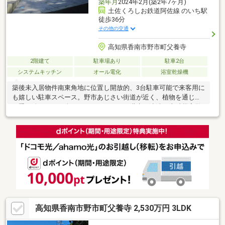
築年月
2024年2月(築2年7ヶ月)
土佐くろしお鉄道阿佐線 のいち駅
徒歩36分
その他の交通
高知県香南市野市町父養寺
2階建て
駐車場あり
駐車2台
システムキッチン
オール電化
浴室乾燥機
築後未入居物件南東角地に位置し開放的、3台駐車可能で来客用に
も嬉しい駐車スペース。野市あじさい街道が近く、植物を通じて
四季の移ろいをお楽しみいただけます。洪水・津波・土砂災害警
戒区域外、災害から家族や財産を守ることができます。長年にわ
たり安心して生活できる環境です。他にも住宅瑕疵保証10年、地
盤保証10年、省令準耐火仕様（火災保険がお得です）等、家計に
優しく安全なお家。間取りはリビングに階段を設け家族が自然と
集う空間へ。また全居室、廊下に収納があり、機能的かつ整然と
した居住スペースを実現できます。入居後すぐに必要になるエア
コン、照明器具は設置済。即入居が可能です。
高知県香南市野市町父養寺 2,530万円 3LDK