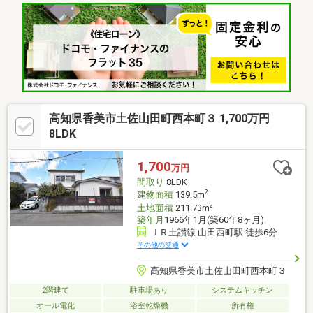
あり、玄関は吹抜けになっていて明るい室内空間になっています
♪ ニッチスペースもあり、2階ホールにはちょっとしたワーキン
グスペースも♪ お車は3台駐車可能です♪
高知県香美市土佐山田町西本町３ 1,700万円
8LDK
1,700
万円
間取り
8LDK
2
建物面積
139.5m
2
土地面積
211.73m
築年月
1966年1月(築60年8ヶ月)
ＪＲ土讃線 山田西町駅 徒歩6分
その他の交通
高知県香美市土佐山田町西本町３
2階建て
駐車場あり
システムキッチン
オール電化
浴室乾燥機
所有権