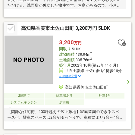
ただける、洗面所が独立した物件です。お庭があるので、小さい
お子さんがいるご家族でも安心して遊ぶことが出来ます。建物面
積が98.74㎡でスペースが十分のファミリーにもおすすめの物件で
す。駅から少し離れた、駅徒歩14分の物件です。設備も充実で、
高知県香美市土佐山田町 3,200万円 5LDK
快適な生活を送る事のできる、中古の戸建て物件。皆で仲良く生
活できる3LDKの物件情報はこちらです。
3,200
万円
間取り
5LDK
2
建物面積
139.94m
2
土地面積
335.76m
築年月
2002年10月(築23年11ヶ月)
ＪＲ土讃線 土佐山田駅 徒歩16分
その他の交通
高知県香美市土佐山田町
2階建て
駐車場あり
駐車3台
システムキッチン
所有権
【閑静な住宅街、100坪越えの広々敷地】家庭菜園のできるスペ
ース付、駐車スペースは2台がゆったりで、車種により3台～4台
程度可能です。カーポートがついて雨の日も安心して乗り降りで
きます。前面道路は6mあり、出入りも楽々です