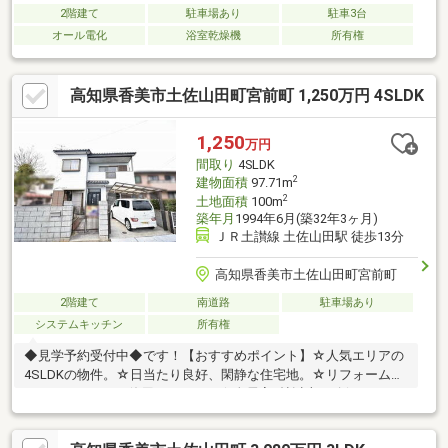
2階建て
駐車場あり
駐車3台
オール電化
浴室乾燥機
所有権
高知県香美市土佐山田町宮前町 1,250万円 4SLDK
1,250
万円
間取り
4SLDK
2
建物面積
97.71m
2
土地面積
100m
築年月
1994年6月(築32年3ヶ月)
ＪＲ土讃線 土佐山田駅 徒歩13分
高知県香美市土佐山田町宮前町
2階建て
南道路
駐車場あり
システムキッチン
所有権
◆見学予約受付中◆です！【おすすめポイント】☆人気エリアの
4SLDKの物件。☆日当たり良好、閑静な住宅地。☆リフォーム必
要ですがまだまだ使用できます。☆全居室6帖以上を確保した、
ゆとりある間取り。☆周辺には多彩な商業施設が揃っており、日
常の買い物にも便利な立地。☆公共交通機関をご利用の方にも便