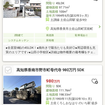
間取り
4SLDK
2
建物面積
97.71m
2
土地面積
100m
築年月
1994年6月(築32年3ヶ月)
土讃線 土佐山田駅 徒歩9分
高知県香美市土佐山田町宮前町
2階建て
南道路
駐車場あり
システムキッチン
所有権
●全居室6帖の4SLDK！●南向きで陽当たりも良好◎●周辺環境も充
実のエリアです♪●山田小学校区●詳細は物件概要の備考欄をチェ
ック♪
高知県香南市野市町母代寺 980万円 5DK
980
万円
間取り
5DK
2
建物面積
111.76m
2
土地面積
198.33m
築年月
1993年11月(築32年10ヶ月)
土佐くろしおなはり のいち駅 徒歩