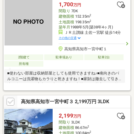
1,700
万円
間取り
7DK
2
建物面積
152.35m
2
土地面積
198.35m
築年月
1988年5月(築38年4ヶ月)
ＪＲ土讃線 土佐一宮駅 徒歩14分
その他の交通
高知県高知市一宮中町１
2階建て
駐車場あり
駐車2台
所有権
■使わない部屋は収納部屋としても使用できますね♪■南向きのバ
ルコニーは洗濯物もカラりと乾きますね！■家財は撤去して引き
渡し致します■一宮中町の中でも高台の立地なので災害エリア外
です！■趣のある日本建築のお家♪■駐車場最大2台可能です♪■お部
屋が多く大家族でも余裕があります！■最低でも50坪以上の敷地
高知県高知市一宮中町３ 2,199万円 3LDK
が欲しいあなたにピッタリ♪■豊富な部屋数・大きな収納を叶える
約46坪ものゆとりの建物面積！是非その目でご体感ください！
2,199
万円
間取り
3LDK
2
建物面積
86.67m
2
土地面積
100.84m