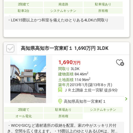
2階建て
南道路
駐車場あり
駐車2台
システムキッチン
所有権
・LDK15畳以上かつ和室を備えたゆとりある4LDKの間取り
高知県高知市一宮東町１ 1,690万円 3LDK
1,690
万円
間取り
3LDK
2
建物面積
84.46m
2
土地面積
114.96m
築年月
2013年1月(築13年8ヶ月)
ＪＲ土讃線 土佐一宮駅 徒歩9分
高知県高知市一宮東町１
2階建て
駐車場あり
システムキッチン
オール電化
所有権
・WICやSICなど適材適所の収納を配置。家の中がスッキリ片付
き、空間を広く使えます。・15畳以上のゆとりあるLDKは、対面