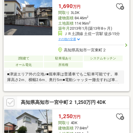
1,690
万円
間取り
3LDK
2
建物面積
84.46m
2
土地面積
114.96m
築年月
2013年1月(築13年8ヶ月)
ＪＲ土讃線 土佐一宮駅 徒歩15分
その他の交通
高知県高知市一宮東町２
2階建て
駐車場あり
システムキッチン
オール電化
所有権
■津波エリア外の立地♪■堀車庫は普通車でもご駐車可能です。車
庫高さ2ｍ、横幅2.6ｍ、奥行5ｍ■電動シャッター撤去すれば車庫
の横幅3ｍに拡張可能♪■住み心地のいい築浅の中古住宅！■太陽光
付き！オール電化のエコなお家！■お家の内壁は塗り壁で快適な
住まい！■お庭付きで1階でも洗濯物が干せます♪■1坪タイプのお
高知県高知市一宮中町２ 1,250万円 4DK
風呂で足を伸ばして湯船に浸かれます♪■一宮東小学校まで徒歩約
8分圏内！最寄りのスーパーまで徒歩約7分の生活便利な立地♪■車
庫付きの駐車場なので愛車の傷みも少なくなります♪■エアコン、
1,250
万円
備え付け備品以外残置物撤去してからお引き渡し。■ハウスクリ
間取り
4DK
ーニング後引渡し♪
2
建物面積
77.84m
2