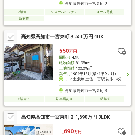
高知県高知市一宮東町２
2階建て
システムキッチン
オール電化
所有権
高知県高知市一宮東町３ 550万円 4DK
550
万円
間取り
4DK
2
建物面積
81.98m
2
土地面積
100.09m
築年月
1984年12月(築41年9ヶ月)
ＪＲ土讃線 土佐一宮駅 徒歩18分
高知県高知市一宮東町３
2階建て
駐車場あり
所有権
高知県高知市一宮東町２ 1,690万円 3LDK
1,690
万円