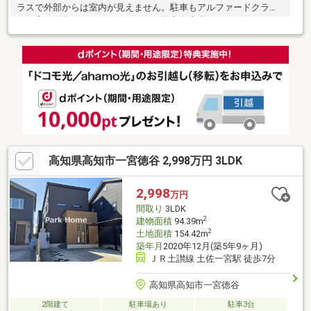
ラスで外部からは室内が見えません。駐車もアルファードクラス
でも高さ奥行などゆとりあります。固定資産税89200円/年
高知県高知市一宮徳谷 2,998万円 3LDK
2,998
万円
間取り
3LDK
2
建物面積
94.39m
2
土地面積
154.42m
築年月
2020年12月(築5年9ヶ月)
ＪＲ土讃線 土佐一宮駅 徒歩7分
高知県高知市一宮徳谷
2階建て
駐車場あり
駐車3台