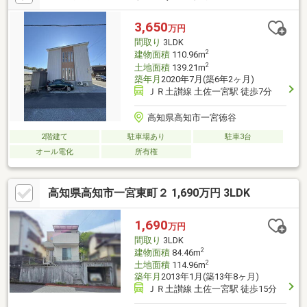
3,650
万円
間取り
3LDK
2
建物面積
110.96m
2
土地面積
139.21m
築年月
2020年7月(築6年2ヶ月)
ＪＲ土讃線 土佐一宮駅 徒歩7分
高知県高知市一宮徳谷
2階建て
駐車場あり
駐車3台
オール電化
所有権
高知県高知市一宮東町２ 1,690万円 3LDK
1,690
万円
間取り
3LDK
2
建物面積
84.46m
2
土地面積
114.96m
築年月
2013年1月(築13年8ヶ月)
ＪＲ土讃線 土佐一宮駅 徒歩15分