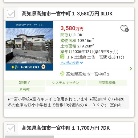
駅から徒歩9分圏内に立地しています。自動車用のスペースもたっ
ぷりあり、3台の駐車ができます。モニターから顔が見えるTVイ
高知県高知市一宮中町１ 3,580万円 3LDK
ンターホン付きです。
3,580
万円
間取り
3LDK
2
建物面積
109.16m
2
土地面積
219.26m
築年月
2006年12月(築19年9ヶ月)
ＪＲ土讃線 土佐一宮駅 徒歩11分
その他の交通
高知県高知市一宮中町１
2階建て
システムキッチン
浴室乾燥機
所有権
●一宮小学校●室内キレイに使用されています ●高知ICすぐ♪●約20
坪の倉庫も◎小中学校まで徒歩10分圏内の４ＬＤＫです♪室内キ
レイに使用されておりそのまま使用可能 居宅のお隣には約20坪の
倉庫もあります。ガレージとしても、趣味スペースとしても、事
務所のように使用しても遊び場としても・・・いろんな使い方が
高知県高知市一宮中町１ 1,700万円 7DK
できますね＾＾電動シャッター付きなので出入りもラクラク、防
犯性も高く安心です。ご内覧等お気軽にお問い合わせください！