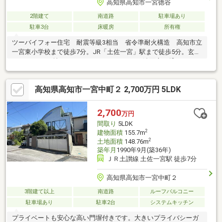
高知県高知市一宮徳谷
2階建て
南道路
駐車場あり
駐車3台
床暖房
所有権
ツーバイフォー住宅 耐震等級3相当 省令準耐火構造 高知市立
一宮東小学校まで徒歩7分。JR「土佐一宮」駅まで徒歩5分。玄関
ホールより2.5帖のファミリークローゼットへ洗面室と繋がってい
る為外出から帰ると直ぐに手洗いやうがいが出来るのは衛生的で
す。
高知県高知市一宮中町２ 2,700万円 5LDK
2,700
万円
間取り
5LDK
2
建物面積
155.7m
2
土地面積
148.76m
築年月
1990年9月(築36年)
ＪＲ土讃線 土佐一宮駅 徒歩7分
高知県高知市一宮中町２
3階建て以上
南道路
ルーフバルコニー
駐車場あり
駐車2台
システムキッチン
プライベートも安心な高い門塀付きです。大きいプライバシーガ