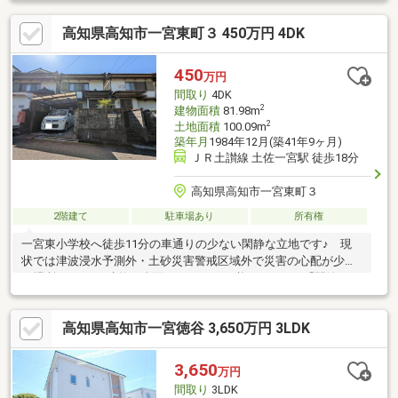
レがありプライベートな空間も便利にお使いいただけます♪
高知県高知市一宮東町３ 450万円 4DK
450
万円
間取り
4DK
2
建物面積
81.98m
2
土地面積
100.09m
築年月
1984年12月(築41年9ヶ月)
ＪＲ土讃線 土佐一宮駅 徒歩18分
高知県高知市一宮東町３
2階建て
駐車場あり
所有権
一宮東小学校へ徒歩11分の車通りの少ない閑静な立地です♪ 現
状では津波浸水予測外・土砂災害警戒区域外で災害の心配が少な
い場所♪ 4DKの建物は全面リフォームが必要ですが、「閑静」
「災害の心配が少ない」立地を活かしてリフォームし、そのまま
お住まいになっても、収益物件として賃貸することも可能な物件
高知県高知市一宮徳谷 3,650万円 3LDK
です♪
3,650
万円
間取り
3LDK