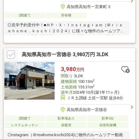
高知県高知市一宮東町３
2階建て
所有権
◎見学予約受付中！■ＨＰ・Ｘ・Ｉｎｓｔａｇｒａｍ（＠ｒｉｓ
ｅｈｏｍｅ．ｋｏｃｈｉ２０２４）に様々な物件のルームツアー
動画あり■全居室6帖以上でゆとりある間取りの4DK！■駐車1台可
能！静かな住宅地に佇む4DKのお家。全室6帖以上のゆったり空間
に加え、南北2方向の庭があるため日当たりも良好♪土佐神社やス
高知県高知市一宮徳谷 3,980万円 3LDK
ーパーが近く、生活利便性と自然の穏やかさが両立した立地で
す。価格も手頃でリフォームにもおすすめ！☆彡はじめての住ま
い選びも、ライズホームがしっかりサポート！☆彡「初めてで不
3,980
万円
安…」「まだ迷っていて決めきれない…」「まずは話だけ聞いてみ
間取り
3LDK
たい！」そんな方も大歓迎です！
2
建物面積
100.13m
2
土地面積
155.31m
築年月
2024年10月(築1年11ヶ月)
ＪＲ土讃線 土佐一宮駅 徒歩6分
高知県高知市一宮徳谷
2階建て
駐車場あり
駐車3台
システムキッチン
床暖房
浴室乾燥機
◎nstagram（＠risehome.kochi2024)に物件のルームツアー動画