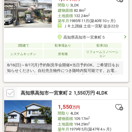
間取り
3LDK
2
建物面積
82.8m
2
土地面積
132.24m
築年月
1985年11月(築40年10ヶ月)
ＪＲ土讃線 土佐一宮駅 徒歩22分
高知県高知市一宮東町５
2階建て
駐車場あり
駐車2台
リフォームリノベーシ
システムキッチン
所有権
ョン
8/16(日)～8/17(月)予約制見学会開催※当日予約OK。ご希望日をお
知らせください。自社売主物件につき随時内覧可能です。お電話
かメールでご希望日をお知らせください。【リフォーム内容】〇
外部工事外壁屋根塗装、駐車幅拡張ほか〇内部工事間取り変更、
システムキッチン・ユニットバス・洗面化粧台・トイレ新品交
高知県高知市一宮東町２ 1,550万円 4LDK
換、LDK新設、フローリング施工、クロス張替え、クリーニング
ほか【標準リフォーム内容】シロアリ工防除工事、照明器具交
換、鍵交換、雨漏り点検、設備点検【周辺環境】・高知市立一宮
1,550
万円
東小学校まで約1100ｍ（徒歩約14分）・高知市立一宮中学校まで
間取り
4LDK
約
2
建物面積
109.17m
2
土地面積
194.29m
築年月
1979年5月(築47年4ヶ月)