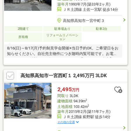
築年月
1993年7月(築33年2ヶ月)
ＪＲ土讃線 土佐一宮駅 徒歩14分
高知県高知市一宮中町３
2階建て
駐車場あり
駐車2台
リフォームリノベーシ
所有権
ョン
8/16(日)～8/17(月)予約制見学会開催※当日予約OK。ご希望日をお
知らせください。自社売主物件につき随時内覧可能です。お電話
かメールでご希望日をお知らせください。【リフォーム内容】・
外部工事外壁、屋根塗装、駐車場一部拡張・内部工事システムキ
ッチン・ユニットバス・洗面化粧台・トイレ新品交換、対面キッ
高知県高知市一宮西町１ 2,495万円 3LDK
チン変更工事、一部間取り変更、フローリング施工、クロス全面
張替え、クローゼット新設、シューズボックス新設【標準リフォ
ーム内容】シロアリ工防除工事、クリーニング、照明器具取付、
2,495
万円
鍵交換、雨漏点検【周辺環境】・マルナカ土佐一宮店様まで約
間取り
3LDK
220ｍ（徒歩約
2
建物面積
94.39m
2
土地面積
103.42m
築年月
2015年2月(築11年7ヶ月)
ＪＲ土讃線 薊野駅 徒歩14分
その他の交通