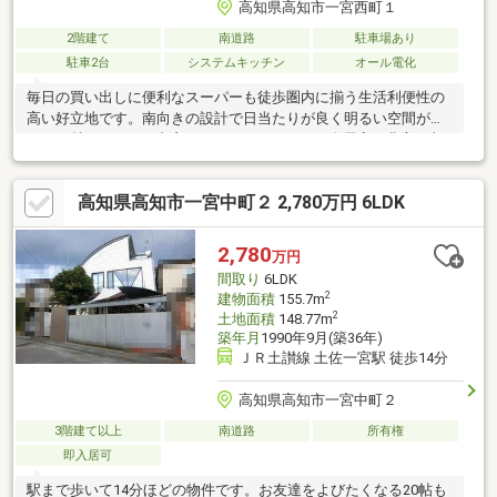
高知県高知市一宮西町１
2階建て
南道路
駐車場あり
駐車2台
システムキッチン
オール電化
毎日の買い出しに便利なスーパーも徒歩圏内に揃う生活利便性の
高い好立地です。南向きの設計で日当たりが良く明るい空間が広
がる19帖のLDKには書斎スペースがあります。全居室に豊富な収
納スペースを完備しているため、お部屋をいつでもすっきりと綺
麗な状態に保てて快適です。一宮小学校が身近な距離にあり、毎
高知県高知市一宮中町２ 2,780万円 6LDK
日の通学もお子様を笑顔で送り出せる安心感に満ちた住環境が魅
力です。
2,780
万円
間取り
6LDK
2
建物面積
155.7m
2
土地面積
148.77m
築年月
1990年9月(築36年)
ＪＲ土讃線 土佐一宮駅 徒歩14分
高知県高知市一宮中町２
3階建て以上
南道路
所有権
即入居可
駅まで歩いて14分ほどの物件です。お友達をよびたくなる20帖も