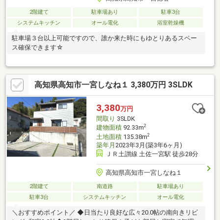
2階建て
駐車場あり
駐車3台
システムキッチン
オール電化
浴室乾燥機
駐車場３台以上可能ですので、誰か来た時にもゆとりあるスペー
ス確保できます☆
高知県高知市一宮しなね１ 3,380万円 3SLDK
3,380
万円
間取り
3SLDK
2
建物面積
92.33m
2
土地面積
135.38m
築年月
2023年3月(築3年6ヶ月)
ＪＲ土讃線 土佐一宮駅 徒歩28分
高知県高知市一宮しなね１
2階建て
南道路
駐車場あり
駐車3台
システムキッチン
オール電化
＼おすすめポイント／ ◆日当たり良好な広々20.0帖の南向きリビ