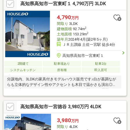
高知県高知市一宮東町１ 4,790万円 3LDK
4,790
万円
間取り
3LDK
2
建物面積
92.74m
2
土地面積
153.29m
築年月
2024年4月(築2年5ヶ月)
ＪＲ土讃線 土佐一宮駅 徒歩4分
高知県高知市一宮東町１
2階建て
駐車場あり
駐車2台
システムキッチン
所有権
即入居可
分譲地内、3LDKの家具付きモデルハウス販売です♪白が基調なが
らも立体的なデザイン性やアクセントも木目で温かさも演出◎約
23帖の広々としたリビングはキッチンからも一望できお子様との
お料理など便利なシンク付きダイニングなどご家族とのコミュニ
ケーションを大切にしやすいお家です！徒歩圏内にスーパーやド
高知県高知市一宮徳谷 3,980万円 4LDK
ラッグストア、コンビニなどもあり便利な立地！JR駅までも徒歩
約4分なのでカーレスでの移動も可能♪保育園や小学校も近いので
小さなお子様も安心ですね！駐車は2台可能です◎
3,980
万円
間取り
4LDK