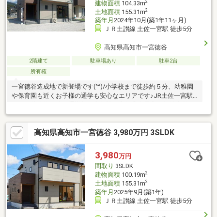
2
建物面積
104.33m
2
土地面積
155.31m
築年月
2024年10月(築1年11ヶ月)
ＪＲ土讃線 土佐一宮駅 徒歩5分
高知県高知市一宮徳谷
2階建て
駐車場あり
駐車2台
所有権
一宮徳谷造成地で新登場です(^^)/小学校まで徒歩約５分、幼稚園
や保育園も近くお子様の通学も安心なエリアです♪JR土佐一宮駅
までも徒歩約５分で通勤等も利便性も良好◎全居室に収納完備！1
階ウォークインクローゼットはアウターやお出掛け用の小物など
を収納しておくのに便利なスペースです♪生活動線を考えられた造
高知県高知市一宮徳谷 3,980万円 3SLDK
りのお家です◎― 周辺環境情報 ―・ローソン高知一宮店まで徒
歩4分(約250ｍ)・ドラッグセイムス一宮駅前店まで徒歩4分(約350
ｍ)・JR土讃線土佐一宮駅まで徒歩5分(約350m)・一宮幼稚園まで
3,980
万円
徒歩7分(約550m)・マルナカ一宮店まで徒歩13分(約1000m)
間取り
3SLDK
2
建物面積
100.19m
2
土地面積
155.31m
築年月
2025年9月(築1年)
ＪＲ土讃線 土佐一宮駅 徒歩5分