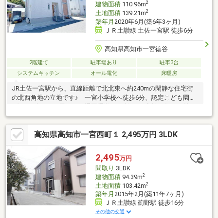
2
建物面積
110.96m
2
土地面積
139.21m
築年月
2020年6月(築6年3ヶ月)
ＪＲ土讃線 土佐一宮駅 徒歩6分
高知県高知市一宮徳谷
2階建て
駐車場あり
駐車3台
システムキッチン
オール電化
床暖房
JR土佐一宮駅から、直線距離で北北東へ約240mの閑静な住宅街
の北西角地の立地です♪ 一宮小学校へ徒歩6分、認定こども園へ
7分と、小さなお子さまの通園通学に便利♪ ご家族が集う18帖リ
ビングは吹抜けで、明るく開放的な空間となっています♪ 2階の
12帖洋室は、間仕切りで6帖洋室×2室に間取り変更可能ですの
高知県高知市一宮西町１ 2,495万円 3LDK
で、成長に合わせてご利用いただけます♪ 太陽光発電システム搭
載のオール電化住宅で、冬にうれしい床暖房付♪ お車も3台駐車
可能です♪
2,495
万円
間取り
3LDK
2
建物面積
94.39m
2
土地面積
103.42m
築年月
2015年2月(築11年7ヶ月)
ＪＲ土讃線 薊野駅 徒歩16分
その他の交通