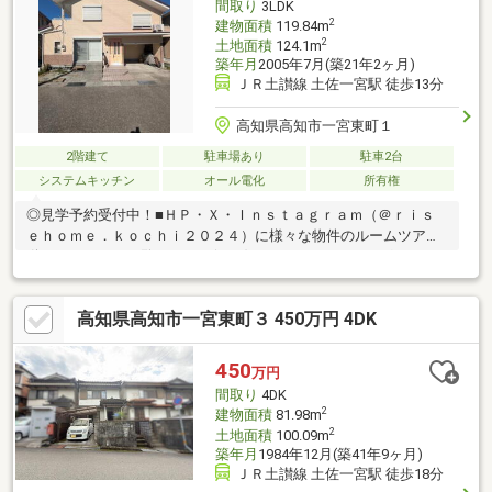
間取り
3LDK
徒歩11分（834ｍ）
2
建物面積
119.84m
2
土地面積
124.1m
築年月
2005年7月(築21年2ヶ月)
ＪＲ土讃線 土佐一宮駅 徒歩13分
高知県高知市一宮東町１
2階建て
駐車場あり
駐車2台
システムキッチン
オール電化
所有権
◎見学予約受付中！■ＨＰ・Ｘ・Ｉｎｓｔａｇｒａｍ（＠ｒｉｓ
ｅｈｏｍｅ．ｋｏｃｈｉ２０２４）に様々な物件のルームツアー
動画あり！ぜひご覧ください(*^-^*)・スーパーやドラッグストア
など生活施設が身近に充実・大切な愛車を守るビルトインガレー
ジ付♪・全居室収納に加え、廊下などのデッドスペースを活かした
高知県高知市一宮東町３ 450万円 4DK
収納も充実！・18.8帖の大空間。家具を置いてもゆとりある広
さ・全居室6帖以上の広さを確保。大きなベッドや学習机も余裕で
配置可能です◎【周辺環境】・高知市立一宮東小学校 徒歩4分
450
万円
（284ｍ）・高知市立一宮中学校 徒歩19分（1466ｍ）
間取り
4DK
2
建物面積
81.98m
2
土地面積
100.09m
築年月
1984年12月(築41年9ヶ月)
ＪＲ土讃線 土佐一宮駅 徒歩18分