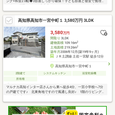
ング+和室2.0帖◆3部屋しっかり確保！子ども部屋と寝室で無理な
く使える間取りです！◆寝室にはWICが付いていますので収納も
便利！☆こちらの物件は本日ご案内可能です☆☆ご購入時の住宅
ローン相談も無料で承ります♪物件が気になったらお好きなタイミ
高知県高知市一宮中町１ 3,580万円 3LDK
ングでお気軽にお問い合わせください！資料請求フォームからは
24時間受付中☆ おうちと皆様のご縁を結ぶことが私たちの使命で
す。 皆様にお会いできますことを、心よりお待ち申し上げてお
3,580
万円
ります
間取り
3LDK
2
建物面積
109.16m
2
土地面積
219.26m
築年月
2006年12月(築19年9ヶ月)
ＪＲ土讃線 土佐一宮駅 徒歩12分
高知県高知市一宮中町１
2階建て
システムキッチン
浴室乾燥機
所有権
マルナカ高知インター店さんから東へ徒歩4分、一宮小学校へ7分
の戸建てです♪ 北東角地ですので風通し良好♪ 1階のリビング
は23帖と広々していて、小上がりのフリースペースがあるなど使
い勝手のよい3LDK♪ 建物に隣接して約20坪の倉庫がありますの
で、ちょっとした作業場やお車やバイクの保管なども可能です♪
電動シャッター付倉庫ですので、安心して保管可能な物件です♪