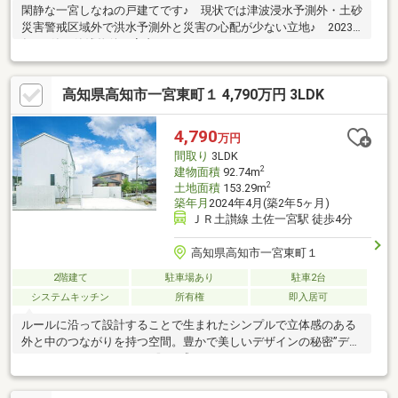
閑静な一宮しなねの戸建てです♪ 現状では津波浸水予測外・土砂
災害警戒区域外で洪水予測外と災害の心配が少ない立地♪ 2023
年3月築の築浅物件で室内もきれいです♪ IHクッキングヒーター
や浴室乾燥機、ホスクリーン（室内物干し）など設備も充実して
います♪ 3台駐車可能です♪
高知県高知市一宮東町１ 4,790万円 3LDK
4,790
万円
間取り
3LDK
2
建物面積
92.74m
2
土地面積
153.29m
築年月
2024年4月(築2年5ヶ月)
ＪＲ土讃線 土佐一宮駅 徒歩4分
高知県高知市一宮東町１
2階建て
駐車場あり
駐車2台
システムキッチン
所有権
即入居可
ルールに沿って設計することで生まれたシンプルで立体感のある
外と中のつながりを持つ空間。豊かで美しいデザインの秘密”デザ
インコード”を、 ぜひ目で肌で感じてください！