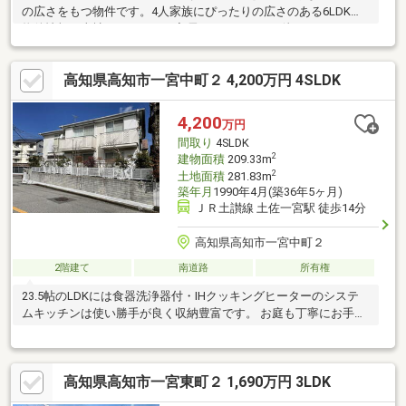
の広さをもつ物件です。4人家族にぴったりの広さのある6LDKの
物件情報は当社まで。すぐに入居できるので、お待ちいただくこ
とはありません。戸建て物件をお探しの方は、便利な価格からな
る中古物件はいかがでしょうか。安心の前面道路6m以上の条件を
高知県高知市一宮中町２ 4,200万円 4SLDK
備えております。和室の持つ、落ち着いた暖かい雰囲気が注目を
集めてます。
4,200
万円
間取り
4SLDK
2
建物面積
209.33m
2
土地面積
281.83m
築年月
1990年4月(築36年5ヶ月)
ＪＲ土讃線 土佐一宮駅 徒歩14分
高知県高知市一宮中町２
2階建て
南道路
所有権
23.5帖のLDKには食器洗浄器付・IHクッキングヒーターのシステ
ムキッチンは使い勝手が良く収納豊富です。 お庭も丁寧にお手入
れされています。
高知県高知市一宮東町２ 1,690万円 3LDK