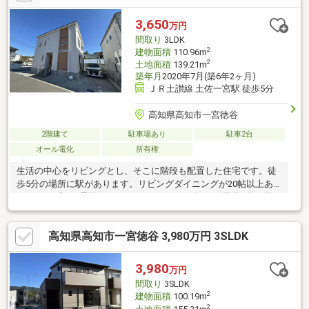
や趣味の部屋など多用途に活用できます。■吹付け断熱を採用で
高い断熱性と気密性があります！冷暖房効率が上がり光熱費の削
3,650
万円
減や結露対策、騒音の軽減などストレスの少ない生活ができそう
間取り
3LDK
です。■エアコンは4台付きでそのままお使いいただけます♪
2
建物面積
110.96m
2
土地面積
139.21m
築年月
2020年7月(築6年2ヶ月)
ＪＲ土讃線 土佐一宮駅 徒歩5分
高知県高知市一宮徳谷
2階建て
駐車場あり
駐車2台
オール電化
所有権
生活の中心をリビングとし、そこに階段も配置した住宅です。徒
歩5分の場所に駅があります。リビングダイニングが20帖以上あ
り、オープンな雰囲気でゆったりとくつろげます。駐車2台可能な
ので、友達や親戚の方が急に来ても置けます。110.96㎡の建物面
積がある物件です。ゆったりとしたくつろぎの空間のある、3LDK
高知県高知市一宮徳谷 3,980万円 3SLDK
の物件です。オール電化住宅で毎日をもっとクリーンにしてみま
せんか。
3,980
万円
間取り
3SLDK
2
建物面積
100.19m
2