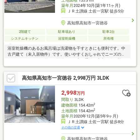
土地面積
155.31m
築年月
2024年10月(築1年11ヶ月)
ＪＲ土讃線 土佐一宮駅 徒歩5分
高知県高知市一宮徳谷
2階建て
駐車場あり
駐車2台
システムキッチン
浴室乾燥機
所有権
浴室乾燥機のあるお風呂場は洗濯物を干すときにも便利です。中
古戸建て（未入居物件）です。使いやすくおしゃれでニーズの高
いシステムキッチン付きの物件です。寒い季節も安心の追い焚き
機能付きです。駅の近くに立地する、徒歩5分圏内の物件です。家
族とのコミュニケーション機会を増やす、リビング階段がおすす
高知県高知市一宮徳谷 2,998万円 3LDK
めです。南側に道路があるため十分な日当たりが確保できます。
2,998
万円
間取り
3LDK
2
建物面積
154.42m
2
土地面積
154.42m
築年月
2020年12月(築5年9ヶ月)
ＪＲ土讃線 土佐一宮駅 徒歩8分
その他の交通
高知県高知市一宮徳谷