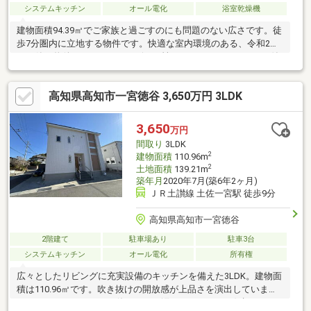
システムキッチン
オール電化
浴室乾燥機
建物面積94.39㎡でご家族と過ごすのにも問題のない広さです。徒
歩7分圏内に立地する物件です。快適な室内環境のある、令和2年
12月築の物件となります。デザイン性のあるシステムキッチン付
きなので、キッチンがお洒落なスペースになっています。値段が
お手ごろな中古戸建てはいかがでしょうか。IHを使ったキッチン
高知県高知市一宮徳谷 3,650万円 3LDK
で、料理後の掃除も簡単です。追い焚き機能で冷めたお湯も温め
直せます。
3,650
万円
間取り
3LDK
2
建物面積
110.96m
2
土地面積
139.21m
築年月
2020年7月(築6年2ヶ月)
ＪＲ土讃線 土佐一宮駅 徒歩9分
高知県高知市一宮徳谷
2階建て
駐車場あり
駐車3台
システムキッチン
オール電化
所有権
広々としたリビングに充実設備のキッチンを備えた3LDK。建物面
積は110.96㎡です。吹き抜けの開放感が上品さを演出していま
す。システムキッチンは使いやすく汚れにくいのでご好評です。