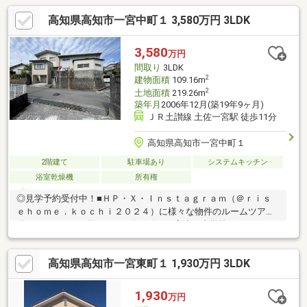
高知県高知市一宮中町１ 3,580万円 3LDK
3,580
万円
間取り
3LDK
2
建物面積
109.16m
2
土地面積
219.26m
築年月
2006年12月(築19年9ヶ月)
ＪＲ土讃線 土佐一宮駅 徒歩11分
高知県高知市一宮中町１
2階建て
駐車場あり
システムキッチン
浴室乾燥機
所有権
◎見学予約受付中！■ＨＰ・Ｘ・Ｉｎｓｔａｇｒａｍ（＠ｒｉｓ
ｅｈｏｍｅ．ｋｏｃｈｉ２０２４）に様々な物件のルームツアー
動画あり！ぜひご覧ください(*^-^*)・一宮小・中学校やマルナカ
も徒歩圏内で好立地！・大容量の倉庫はアウトドア用品の収納や
作業スペースにも最適！・開放感あるLDK23帖！小上がりスペー
高知県高知市一宮東町１ 1,930万円 3LDK
スはリビングの一角にある、特別な癒しの空間♪・各階トイレ完
備。倉庫での作業時や来客時にも便利です◎・家族間でもプライ
バシーを大切にできる、独立性の高い3部屋を完備【周辺環境】・
1,930
万円
高知市立一宮小学校 徒歩7分（540ｍ）・高知市立一宮中学校