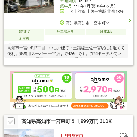
土地面積
109.1m
築年月
1990年1月(築36年8ヶ月)
ＪＲ土讃線 土佐一宮駅 徒歩18分
高知県高知市一宮中町２
2階建て
駐車場あり
駐車2台
所有権
高知市一宮中町2丁目 中古戸建て：土讃線土佐一宮駅にも近くて
便利。業務用スーパー 一宮店まで426mです。玄関ポーチの使い
方ひとつで家の雰囲気が変わります。季節ものなどあまり出し入
れしない荷物も納戸があるので簡単に整理整頓できます。自然な
イメージを感じることの出来るフローリングとなっています。和
室の持つ、落ち着いた暖かい雰囲気が注目を集めてます。使い勝
手も良く、解放感のあるお勧めの4DK物件です。
高知県高知市一宮東町５ 1,999万円 3LDK
1,999
万円