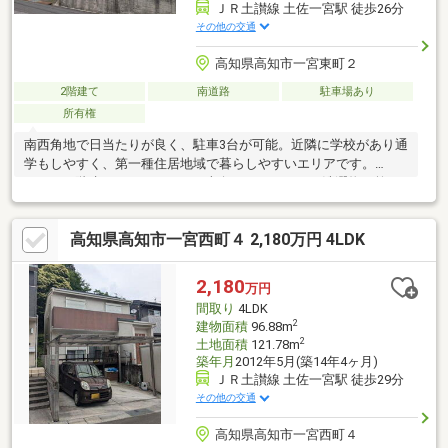
ＪＲ土讃線 土佐一宮駅 徒歩26分
その他の交通
高知県高知市一宮東町２
2階建て
南道路
駐車場あり
所有権
南西角地で日当たりが良く、駐車3台が可能。近隣に学校があり通
学もしやすく、第一種住居地域で暮らしやすいエリアです。
4LDK・2階建でゆとりがあり、南向きバルコニーで洗濯物も乾き
やすく、ファミリーに適した住まいです。
高知県高知市一宮西町４ 2,180万円 4LDK
2,180
万円
間取り
4LDK
2
建物面積
96.88m
2
土地面積
121.78m
築年月
2012年5月(築14年4ヶ月)
ＪＲ土讃線 土佐一宮駅 徒歩29分
その他の交通
高知県高知市一宮西町４