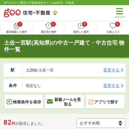
NTTグループ運営の不動産総合サイト goo住宅・不動産
1
0
0
0
最近検索した条件
最近見た物件
保存した条件
お気に入り
土佐一宮駅(高知県)の中古一戸建て・中古住宅 物
件一覧
駅
変更する
土讃線/土佐一宮
条件
変更する
指定なし
新着メールを受
検索条件を保存
アプリで探す
取る
82
件
が該当しました。