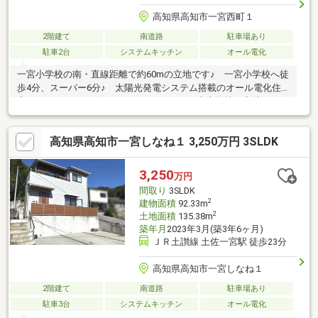
高知県高知市一宮西町１
2階建て
南道路
駐車場あり
駐車2台
システムキッチン
オール電化
一宮小学校の南・直線距離で約60mの立地です♪ 一宮小学校へ徒
歩4分、スーパー6分♪ 太陽光発電システム搭載のオール電化住
宅で、IHクッキングヒーターもあります♪ 南東角地の立地ですの
で、日当たり・風通し良好♪ 室内の壁面などには随所にニッチ収
納スペースがあり、収納だけでなくお花を飾ったりするなどお部
高知県高知市一宮しなね１ 3,250万円 3SLDK
屋を明るくする設備があります♪ 2台駐車可能です♪ 所有者さ
ま居住中ですが、内見の手配いたします♪
3,250
万円
間取り
3SLDK
2
建物面積
92.33m
2
土地面積
135.38m
築年月
2023年3月(築3年6ヶ月)
ＪＲ土讃線 土佐一宮駅 徒歩23分
高知県高知市一宮しなね１
2階建て
南道路
駐車場あり
駐車3台
システムキッチン
オール電化