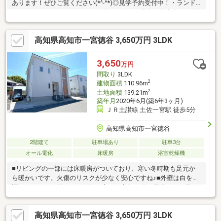
あります！ぜひご覧ください(*^-^*)◎見学予約受付中！・ランド
リー＋ファミリークロークで、忙しい毎日の家事を効率化・17帖
LDKで、帰宅後もゆったり夫婦時間を満喫・全居室収納付き＆主
寝室にはWIC完備で片付けもラクラク・玄関土間収納や回遊動線
高知県高知市一宮徳谷 3,650万円 3LDK
でスマートな暮らしを実現・2階に3居室＋バルコニー付き、将来
のライフスタイルにも対応【周辺環境】・高知市立一宮東小学
校：徒歩6分（449ｍ）・高知市立一宮中学校：徒歩24分（1883
3,650
万円
ｍ）
間取り
3LDK
2
建物面積
110.96m
2
土地面積
139.21m
築年月
2020年6月(築6年3ヶ月)
ＪＲ土讃線 土佐一宮駅 徒歩5分
高知県高知市一宮徳谷
2階建て
駐車場あり
駐車3台
オール電化
床暖房
浴室乾燥機
■リビングの一部には床暖房がついており、寒い冬時期も足元か
ら暖かいです。火傷のリスクが少なく安心ですね♪■外壁は白を基
調としたタイル貼り！耐久性が高く、高知の強い紫外線や雨風で
も劣化しにくいです。メンテナンスフリーですので、他の外壁材
より色褪せも少なくキレイな外観を保ちます♪■2階12帖の洋室は
高知県高知市一宮徳谷 3,650万円 3LDK
ライフスタイルに合わせて6帖2間に分けることができ、子供部屋