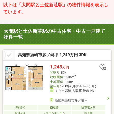
以下は「大間駅と土佐新荘駅」の物件情報を表示し
ています。
大間駅と土佐新荘駅の中古住宅・中古一戸建て
物件一覧
高知県須崎市多ノ郷甲 1,249万円 3DK
1,249
万円
間取り
3DK
2
建物面積
75.35m
2
土地面積
107m
築年月
1980年6月(築46年3ヶ月)
ＪＲ土讃線 大間駅 徒歩4分
高知県須崎市多ノ郷甲
2階建て
南道路
駐車場あり
駐車2台
システムキッチン
所有権