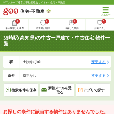
NTTグループ運営の不動産総合サイト goo住宅・不動産
1
0
0
0
最近検索した条件
最近見た物件
保存した条件
お気に入り
須崎駅(高知県)の中古一戸建て・中古住宅 物件一
覧
駅
変更する
土讃線/須崎
条件
変更する
指定なし
新着メールを受
検索条件を保存
アプリで探す
取る
お探しの条件に該当する物件はありませんでした。