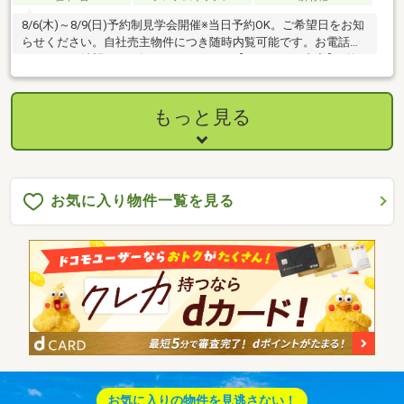
8/6(木)～8/9(日)予約制見学会開催※当日予約OK。ご希望日をお知
らせください。自社売主物件につき随時内覧可能です。お電話か
メールでご希望日をお知らせください。【リフォーム内容】●外
構工事駐車場拡張●内装工事システムキッチン交換、ユニットバ
ス交換、洗面化粧台交換、フローリング上張り、クッションフロ
ア張替え、建具交換、シューズボックス交換、インターホン設
もっと見る
置、火災警報器設置、照明LED交換【おすすめポイント】・雨漏
り、構造上主要な部分の欠陥や・腐食、給排水管の故障や漏水に
ついてお引渡しより２年間保証・シロアリ防除工事施工後5年間保
証
お気に入り物件一覧を見る
お気に入りの物件を見逃さない！