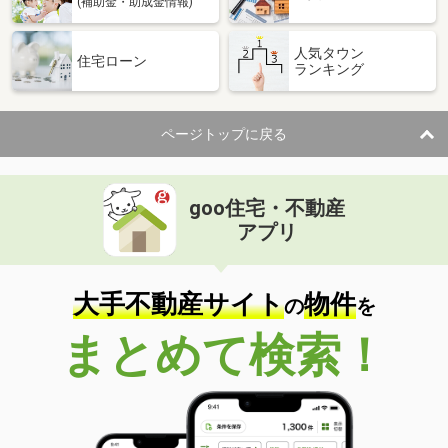
(補助金・助成金情報)
人気タウン
住宅ローン
ランキング
ページトップに戻る
goo住宅・不動産
アプリ
大手不動産サイト
物件
の
を
まとめて検索！