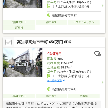
築年月
1976年4月(築50年5ヶ月)
ＪＲ土讃線 入明駅 徒歩4分
高知県高知市幸町
3階建て以上
都市ガス
システムキッチン
所有権
高知県高知市幸町 450万円 6DK
450
万円
間取り
6DK
2
建物面積
115.62m
2
土地面積
88.37m
築年月
1976年4月(築50年5ヶ月)
ＪＲ土讃線 入明駅 徒歩6分
その他の交通
高知県高知市幸町
3階建て以上
都市ガス
所有権
高知市中心部「幸町」にてコンパクトな三階建ての鉄骨造新登場