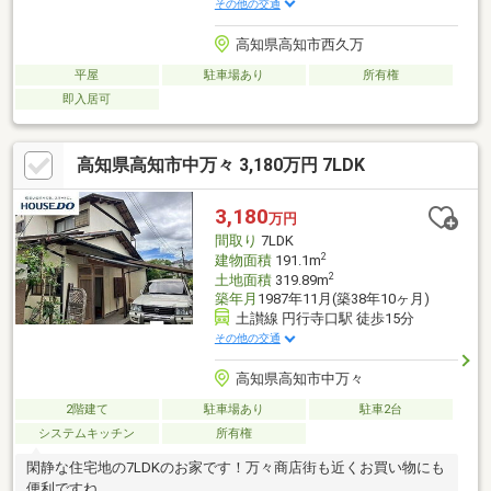
その他の交通
高知県高知市西久万
平屋
駐車場あり
所有権
即入居可
高知県高知市中万々 3,180万円 7LDK
3,180
万円
間取り
7LDK
2
建物面積
191.1m
2
土地面積
319.89m
築年月
1987年11月(築38年10ヶ月)
土讃線 円行寺口駅 徒歩15分
その他の交通
高知県高知市中万々
2階建て
駐車場あり
駐車2台
システムキッチン
所有権
閑静な住宅地の7LDKのお家です！万々商店街も近くお買い物にも
便利ですね。