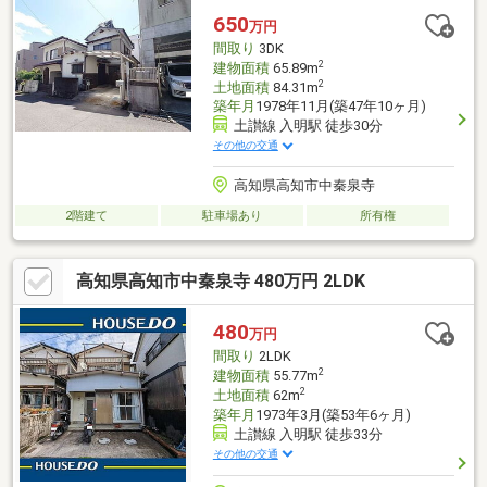
650
万円
間取り
3DK
2
建物面積
65.89m
2
土地面積
84.31m
築年月
1978年11月(築47年10ヶ月)
土讃線 入明駅 徒歩30分
その他の交通
高知県高知市中秦泉寺
2階建て
駐車場あり
所有権
高知県高知市中秦泉寺 480万円 2LDK
480
万円
間取り
2LDK
2
建物面積
55.77m
2
土地面積
62m
築年月
1973年3月(築53年6ヶ月)
土讃線 入明駅 徒歩33分
その他の交通