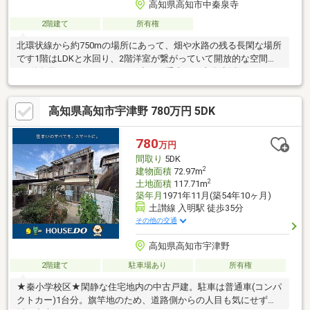
高知県高知市中秦泉寺
2階建て
所有権
北環状線から約750mの場所にあって、畑や水路の残る長閑な場所
です1階はLDKと水回り、2階洋室が繋がっていて開放的な空間で
す♪築年数は経っていますが、少しの手直しで十分生活いただけま
す！
高知県高知市宇津野 780万円 5DK
780
万円
間取り
5DK
2
建物面積
72.97m
2
土地面積
117.71m
築年月
1971年11月(築54年10ヶ月)
土讃線 入明駅 徒歩35分
その他の交通
高知県高知市宇津野
2階建て
駐車場あり
所有権
★秦小学校区★閑静な住宅地内の中古戸建。駐車は普通車(コンパ
クトカー)1台分。旗竿地のため、道路側からの人目も気にせず生