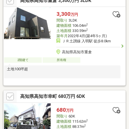
高知県高知市重倉 3,300万円 3LDK
設後引き渡し■駐車場拡張工事すればお車2台駐車可能！
3,300
万円
間取り
3LDK
2
建物面積
106.04m
2
土地面積
330.59m
築年月
2022年4月(築4年5ヶ月)
ＪＲ土讃線 入明駅 徒歩8.0km
高知県高知市重倉
2階建て
所有権
土地100坪超
高知県高知市幸町 680万円 6DK
680
万円
間取り
6DK
2
建物面積
115.62m
2
土地面積
88.37m