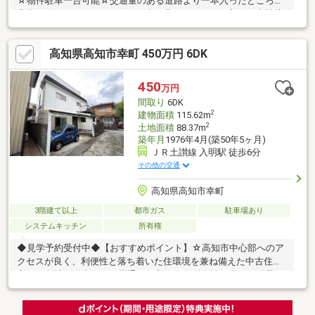
☆物件駐車一台可能☆交通量のある道路より一本入ったところで
非常に静かなところです☆西へ東へ北へのアクセス良好☆土地境
界確定測量売主負担。現状室内雨漏りあり（外観全塗装・防水工
事修繕見積りあり）・現売主近隣月極駐車場一台賃貸中・キッチ
高知県高知市幸町 450万円 6DK
ン回りリフォーム済み・私道負担有。（担当：髙村090-4331-
0011）
450
万円
間取り
6DK
2
建物面積
115.62m
2
土地面積
88.37m
築年月
1976年4月(築50年5ヶ月)
ＪＲ土讃線 入明駅 徒歩6分
その他の交通
高知県高知市幸町
3階建て以上
都市ガス
駐車場あり
システムキッチン
所有権
◆見学予約受付中◆【おすすめポイント】☆高知市中心部へのア
クセスが良く、利便性と落ち着いた住環境を兼ね備えた中古住
宅。☆角地。陽当たりや風通しも良好。☆耐久性に優れた鉄骨
造・3階建てのコンパクトな住まいです。☆徒歩10分圏内にスー
パー、ドラッグストア、ホームセンターなどが揃っており、食料
品や日用品のお買い物は もちろん、急なお買い物にも便利な住