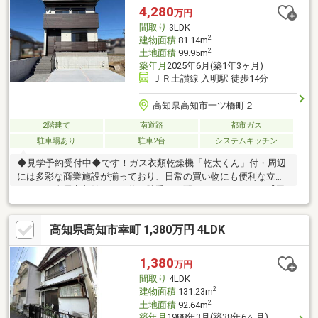
いやすいお部屋です。☆駐車スペース3台分を確保。カーポート
4,280
万円
付き。【周辺環境】・初月小学校750ｍ（徒歩約10分）・城北中
間取り
3LDK
学校800ｍ（徒歩約11分）
2
建物面積
81.14m
2
土地面積
99.95m
築年月
2025年6月(築1年3ヶ月)
ＪＲ土讃線 入明駅 徒歩14分
高知県高知市一ツ橋町２
2階建て
南道路
都市ガス
駐車場あり
駐車2台
システムキッチン
◆見学予約受付中◆です！ガス衣類乾燥機「乾太くん」付・周辺
には多彩な商業施設が揃っており、日常の買い物にも便利な立地
です。・全居室収納あり！使い勝手にも配慮されています。【周
辺環境】・一ツ橋小学校400ｍ（徒歩約5分）・城北中学校950ｍ
（徒歩約13分）
高知県高知市幸町 1,380万円 4LDK
1,380
万円
間取り
4LDK
2
建物面積
131.23m
2
土地面積
92.64m
築年月
1988年3月(築38年6ヶ月)