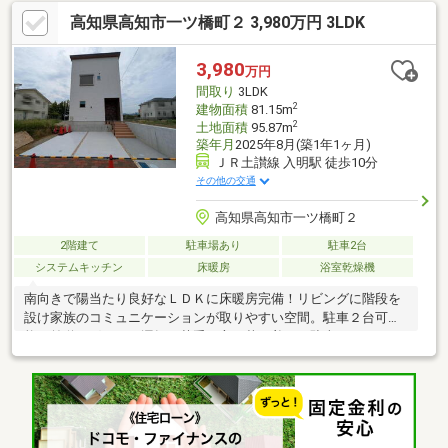
濡れた上着や傘もすぐに乾燥できます。こちらは中古の戸建て物
高知県高知市一ツ橋町２ 3,980万円 3LDK
件です。車が2台も駐車でき、来客が来ても置けるので、便利で
す。
3,980
万円
間取り
3LDK
2
建物面積
81.15m
2
土地面積
95.87m
築年月
2025年8月(築1年1ヶ月)
ＪＲ土讃線 入明駅 徒歩10分
その他の交通
高知県高知市一ツ橋町２
2階建て
駐車場あり
駐車2台
システムキッチン
床暖房
浴室乾燥機
南向きで陽当たり良好なＬＤＫに床暖房完備！リビングに階段を
設け家族のコミュニケーションが取りやすい空間。駐車２台可
能！前道も穏やかで運転が苦手な方も落ち着いて駐車できます。
乾太くんや食洗機など家事ラク設備が充実！イオンをはじめ、複
数の商業施設が付近に点在していて便利な立地ミストサウナや浴
室暖房乾燥機が付いた広々とした浴室で一日の疲れを心地よく癒
せます一ツ橋小学校まで徒歩７分！周辺は交通量が少なめでお子
さまの通学も安心の環境。入明駅徒歩１０分の便利な立地！通勤