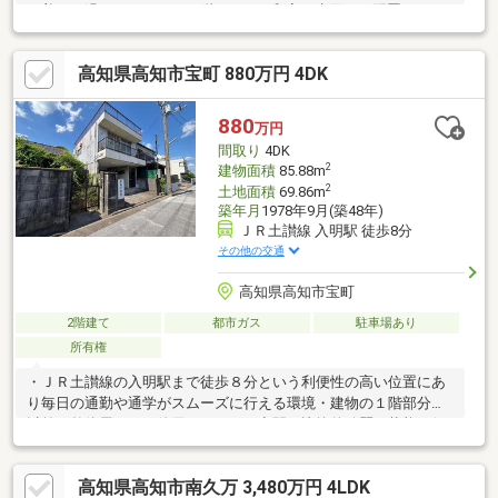
ち着いて過ごせそうです♪2階はLDK＋和室と水回りを配置、イン
ナーバルコニー１坪超あって大きな物でも干せます！太陽光発電
＋蓄電池付きのエコロジーな生活を実感いただけます♪
高知県高知市宝町 880万円 4DK
880
万円
間取り
4DK
2
建物面積
85.88m
2
土地面積
69.86m
築年月
1978年9月(築48年)
ＪＲ土讃線 入明駅 徒歩8分
その他の交通
高知県高知市宝町
2階建て
都市ガス
駐車場あり
所有権
・ＪＲ土讃線の入明駅まで徒歩８分という利便性の高い位置にあ
り毎日の通勤や通学がスムーズに行える環境・建物の１階部分は
以前に整体屋として使用されていた空間で比較的綺麗な状態が保
たれており活用しやすい・２階部分は居住スペースとなっており
好みに合わせてリフォームを行うことで快適な空間づくりを楽し
高知県高知市南久万 3,480万円 4LDK
める・落ち着いた閑静な住宅地に立地しており夏の季節には自宅