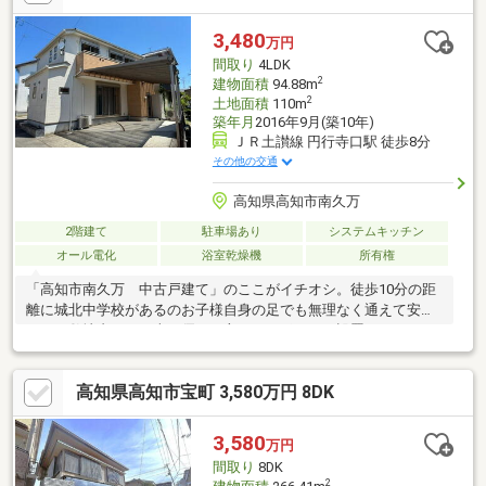
から心地よく花火大会鑑賞を満喫できる魅力的な環境 【周辺環
境】・高知宝町郵便局まで徒歩３分・ファミリーマート高知伊勢
3,480
万円
崎町店まで徒歩５分
間取り
4LDK
2
建物面積
94.88m
2
土地面積
110m
築年月
2016年9月(築10年)
ＪＲ土讃線 円行寺口駅 徒歩8分
その他の交通
高知県高知市南久万
2階建て
駐車場あり
システムキッチン
オール電化
浴室乾燥機
所有権
「高知市南久万 中古戸建て」のここがイチオシ。徒歩10分の距
離に城北中学校があるのお子様自身の足でも無理なく通えて安心
です。敷地内にはお車を優しく守るカーポートが設置されており
毎日の出し入れも快適に行えます。開放感のある間取りの4LDK物
件です。オール電化システムを導入した住まいで毎日の光熱費を
高知県高知市宝町 3,580万円 8DK
スマートに抑えることが可能です。キッチンには、食洗機付きシ
ステムキッチンや収納豊富なカップボード・パントリーの設備が
あります。
3,580
万円
間取り
8DK
2