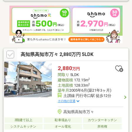
高知県高知市万々 2,880万円 5LDK
2,880
万円
間取り
5LDK
2
建物面積
172.15m
2
土地面積
128.33m
築年月
2005年6月(築21年3ヶ月)
土讃線 円行寺口駅 徒歩12分
その他の交通
高知県高知市万々
3階建て以上
駐車場あり
カウンターキッチン
システムキッチン
オール電化
所有権