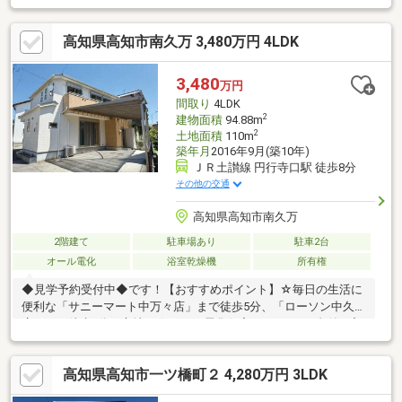
駐車場の空きがあります。※築年は昭和４７年以前（不明）【周
辺環境】・小高坂小学校230ｍ（徒歩約3分）・城北中学校600ｍ
高知県高知市南久万 3,480万円 4LDK
（徒歩約9分）
3,480
万円
間取り
4LDK
2
建物面積
94.88m
2
土地面積
110m
築年月
2016年9月(築10年)
ＪＲ土讃線 円行寺口駅 徒歩8分
その他の交通
高知県高知市南久万
2階建て
駐車場あり
駐車2台
オール電化
浴室乾燥機
所有権
◆見学予約受付中◆です！【おすすめポイント】☆毎日の生活に
便利な「サニーマート中万々店」まで徒歩5分、「ローソン中久万
店」まで徒歩4分の立地。☆オール電化住宅、エアコン2台付。入
居後の初期費用を抑えやすいのもうれしいポイント。☆キッチン
横には納戸スペースがあり、食品や日用品のストックを置ける”パ
高知県高知市一ツ橋町２ 4,280万円 3LDK
ントリー”としても使いやすい設計。☆LDKの横には和室コーナー
を備えており、お子さまの遊び場やくつろぎスペースなどにも使