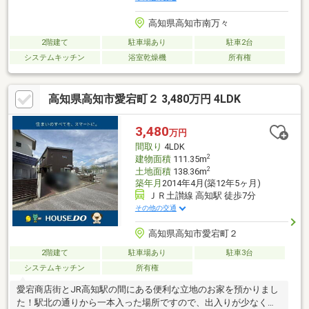
高知県高知市南万々
2階建て
駐車場あり
駐車2台
システムキッチン
浴室乾燥機
所有権
高知県高知市愛宕町２ 3,480万円 4LDK
3,480
万円
間取り
4LDK
2
建物面積
111.35m
2
土地面積
138.36m
築年月
2014年4月(築12年5ヶ月)
ＪＲ土讃線 高知駅 徒歩7分
その他の交通
高知県高知市愛宕町２
2階建て
駐車場あり
駐車3台
システムキッチン
所有権
愛宕商店街とJR高知駅の間にある便利な立地のお家を預かりまし
た！駅北の通りから一本入った場所ですので、出入りが少なく落