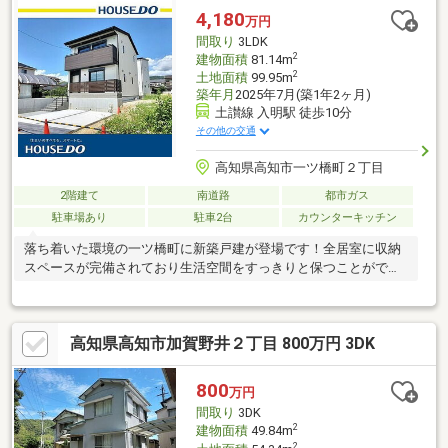
4,180
万円
間取り
3LDK
2
建物面積
81.14m
2
土地面積
99.95m
築年月
2025年7月(築1年2ヶ月)
土讃線 入明駅 徒歩10分
その他の交通
高知県高知市一ツ橋町２丁目
2階建て
南道路
都市ガス
駐車場あり
駐車2台
カウンターキッチン
落ち着いた環境の一ツ橋町に新築戸建が登場です！全居室に収納
スペースが完備されており生活空間をすっきりと保つことができ
ます。
高知県高知市加賀野井２丁目 800万円 3DK
800
万円
間取り
3DK
2
建物面積
49.84m
2