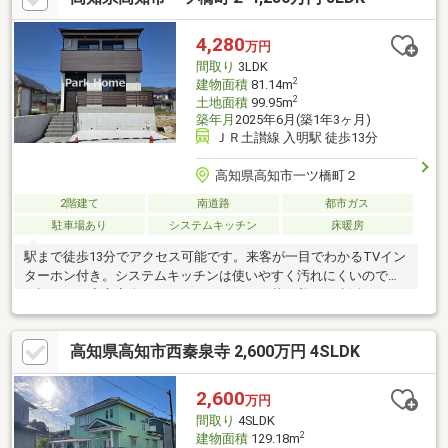
かすことができるため天候を気にせず快適なライフスタイルを実
現します(^▽^)/
4,280
万円
間取り
3LDK
2
建物面積
81.14m
2
土地面積
99.95m
築年月
2025年6月(築1年3ヶ月)
ＪＲ土讃線 入明駅 徒歩13分
高知県高知市一ツ橋町２
2階建て
南道路
都市ガス
駐車場あり
システムキッチン
床暖房
駅まで徒歩13分でアクセス可能です。来客が一目でわかるTVイン
ターホン付き。システムキッチンは使いやすく汚れにくいのでご
好評です。安心安全なシャッターがあると落ち着いた生活ができ
ます。もしもの事態を抑止する、オートロック機能が備わってい
ます。建物面積が81.14㎡と十分な広さでゆったりと生活できるの
高知県高知市西秦泉寺 2,600万円 4SLDK
ではないのでしょうか。浴室追焚機能を上手に使えば、水道料金
を抑えることができます。
2,600
万円
間取り
4SLDK
2
建物面積
129.18m