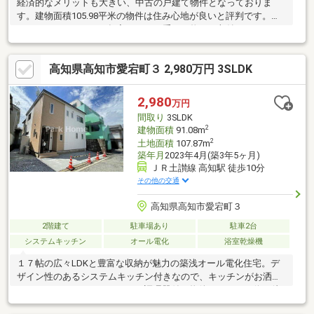
経済的なメリットも大きい、中古の戸建て物件となっておりま
す。建物面積105.98平米の物件は住み心地が良いと評判です。造
りがしっかりしている押入があり、重たい物でも収納できます。
6Kは料理をすることの多いご家族も安心です。物件から駅まで徒
歩10分です。室内を外から覆い隠すことにもなるベランダつきで
高知県高知市愛宕町３ 2,980万円 3SLDK
す。南庭は開放的で来客を優しく迎える事ができます。
2,980
万円
間取り
3SLDK
2
建物面積
91.08m
2
土地面積
107.87m
築年月
2023年4月(築3年5ヶ月)
ＪＲ土讃線 高知駅 徒歩10分
その他の交通
高知県高知市愛宕町３
2階建て
駐車場あり
駐車2台
システムキッチン
オール電化
浴室乾燥機
１７帖の広々LDKと豊富な収納が魅力の築浅オール電化住宅。デ
ザイン性のあるシステムキッチン付きなので、キッチンがお洒落
なスペースになっています。IH調理器付き物件です。バス停が徒
歩3分圏内にあります。浴室乾燥機付きの物件であれば、雨の日で