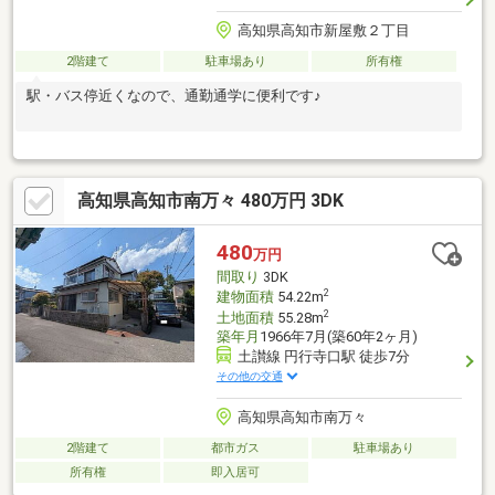
高知県高知市新屋敷２丁目
2階建て
駐車場あり
所有権
駅・バス停近くなので、通勤通学に便利です♪
高知県高知市南万々 480万円 3DK
480
万円
間取り
3DK
2
建物面積
54.22m
2
土地面積
55.28m
築年月
1966年7月(築60年2ヶ月)
土讃線 円行寺口駅 徒歩7分
その他の交通
高知県高知市南万々
2階建て
都市ガス
駐車場あり
所有権
即入居可