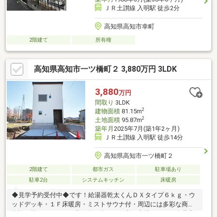
ＪＲ土讃線 入明駅 徒歩2分
高知県高知市幸町
2階建て
所有権
高知県高知市一ツ橋町２ 3,880万円 3LDK
3,880
万円
間取り
3LDK
2
建物面積
81.15m
2
土地面積
95.87m
築年月
2025年7月(築1年2ヶ月)
ＪＲ土讃線 入明駅 徒歩14分
高知県高知市一ツ橋町２
2階建て
都市ガス
駐車場あり
駐車2台
システムキッチン
床暖房
◆見学予約受付中◆です！給湯器乾太くんＤＸタイプ６ｋｇ・ウ
ッドデッキ・１Ｆ床暖房・ミストサウナ付・周辺には多彩な商業
施設が揃っており、日常の買い物にも便利な立地です。・全居室