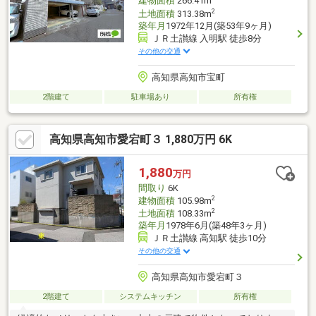
建物面積
266.41m
2
土地面積
313.38m
築年月
1972年12月(築53年9ヶ月)
ＪＲ土讃線 入明駅 徒歩8分
その他の交通
高知県高知市宝町
2階建て
駐車場あり
所有権
高知県高知市愛宕町３ 1,880万円 6K
1,880
万円
間取り
6K
2
建物面積
105.98m
2
土地面積
108.33m
築年月
1978年6月(築48年3ヶ月)
ＪＲ土讃線 高知駅 徒歩10分
その他の交通
高知県高知市愛宕町３
2階建て
システムキッチン
所有権