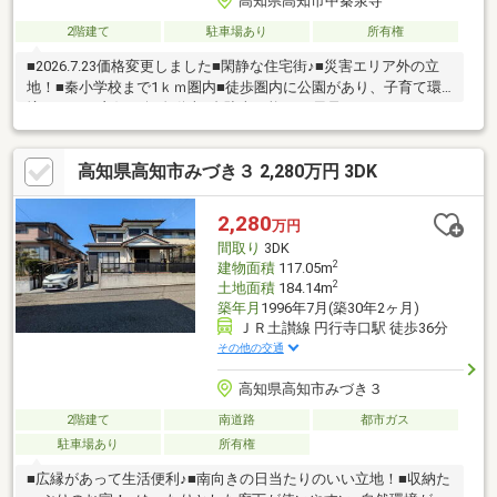
高知県高知市中秦泉寺
2階建て
駐車場あり
所有権
■2026.7.23価格変更しました■閑静な住宅街♪■災害エリア外の立
地！■秦小学校まで1ｋｍ圏内■徒歩圏内に公園があり、子育て環
境としても良好♪■軽自動車1台駐車可能♪■お風呂ユニットバスで
す♪
高知県高知市みづき３ 2,280万円 3DK
2,280
万円
間取り
3DK
2
建物面積
117.05m
2
土地面積
184.14m
築年月
1996年7月(築30年2ヶ月)
ＪＲ土讃線 円行寺口駅 徒歩36分
その他の交通
高知県高知市みづき３
2階建て
南道路
都市ガス
駐車場あり
所有権
■広縁があって生活便利♪■南向きの日当たりのいい立地！■収納た