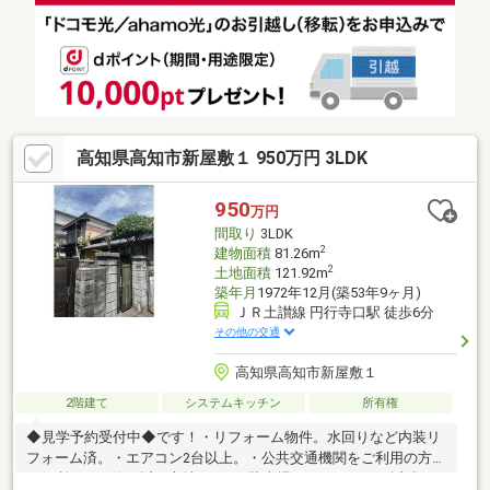
環境です。☆キッチンまわりは、リフォーム済です。☆小学校、
中学校まで徒歩7分。お子さまの通学距離が短いのも安心できるポ
イントです。※私道負担有。【周辺環境】・一ツ橋小学校500ｍ
（徒歩約7分）・愛宕中学校500ｍ（徒歩約7分）
高知県高知市新屋敷１ 950万円 3LDK
950
万円
間取り
3LDK
2
建物面積
81.26m
2
土地面積
121.92m
築年月
1972年12月(築53年9ヶ月)
ＪＲ土讃線 円行寺口駅 徒歩6分
その他の交通
高知県高知市新屋敷１
2階建て
システムキッチン
所有権
◆見学予約受付中◆です！・リフォーム物件。水回りなど内装リ
フォーム済。・エアコン2台以上。・公共交通機関をご利用の方に
も便利なバス停至近の立地です。※駐車場はありませんが近隣に