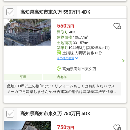
高知県高知市東久万 550万円 4DK
550
万円
間取り
4DK
2
建物面積
106.77m
2
土地面積
331.57m
築年月
1944年3月(築82年6ヶ月)
土讃線 入明駅 徒歩13分
その他の交通
高知県高知市東久万
平屋
所有権
敷地100坪以上の物件です！リフォームもしくはお好きなハウス
メーカで再建築しませんか♪※再建築の場合は建築基準法第43条第
1項の許可の申請が必要です。
高知県高知市東久万 750万円 5DK
750
万円