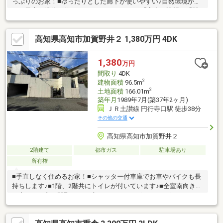
っぷりのお家！■ゆったりとした廊下が使いやすい♪自然環境が近
く、子育て世代も住みやすいエリアです。 ■「高台の眺望」「閑
静な住環境」「50坪以上のゆとりある敷地」が大きな特徴です。
■前面棟無の開放的な眺望。南向きで通風良好な２階建の住ま
高知県高知市加賀野井２ 1,380万円 4DK
い。■南側道路面す陽当り良好な庭付き一戸建て！
1,380
万円
間取り
4DK
2
建物面積
96.5m
2
土地面積
166.01m
築年月
1989年7月(築37年2ヶ月)
ＪＲ土讃線 円行寺口駅 徒歩38分
その他の交通
高知県高知市加賀野井２
2階建て
都市ガス
駐車場あり
所有権
■手直しなく住めるお家！■シャッター付車庫でお車やバイクも長
持ちします♪■1階、2階共にトイレが付いています♪■全室南向きの
日当たりの良い間取り♪■お庭でガーデニングやBBQも楽しめます
♪■約50坪の広々敷地♪■シャッター付車庫 高さ約190cm 幅約
295cm 奥行約5ｍ■ルームクリーニング後の引渡し■境界ピン打