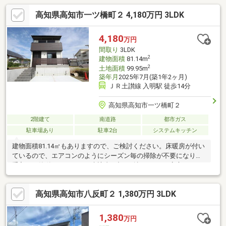
高知県高知市一ツ橋町２ 4,180万円 3LDK
4,180
万円
間取り
3LDK
2
建物面積
81.14m
2
土地面積
99.95m
築年月
2025年7月(築1年2ヶ月)
ＪＲ土讃線 入明駅 徒歩14分
高知県高知市一ツ橋町２
2階建て
南道路
都市ガス
駐車場あり
駐車2台
システムキッチン
建物面積81.14㎡もありますので、ご検討ください。床暖房が付い
ているので、エアコンのようにシーズン毎の掃除が不要になりお
手入れが簡単になります。来訪者の顔が確認できる、安心のTVイ
ンターホン付きです。洗濯物を浴室内で乾かせる浴室乾燥機が用
意されている物件です。駅まで徒歩14分の場所にある物件です。
高知県高知市八反町２ 1,380万円 3LDK
快適な生活を送れる3LDKの物件情報あります。スペースが広いウ
ォークインクローゼットには沢山の服を収納することができるの
で、服を1か所で管理することができます。
1,380
万円