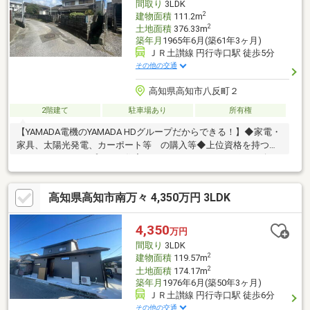
間取り
3LDK
2
建物面積
111.2m
2
土地面積
376.33m
築年月
1965年6月(築61年3ヶ月)
ＪＲ土讃線 円行寺口駅 徒歩5分
その他の交通
高知県高知市八反町２
2階建て
駐車場あり
所有権
【YAMADA電機のYAMADA HDグループだからできる！】◆家電・
家具、太陽光発電、カーポート等 の購入等◆上位資格を持つス
タッフが、ライフプランや住宅ローンまでやさしくサポート致し
ます！
高知県高知市南万々 4,350万円 3LDK
4,350
万円
間取り
3LDK
2
建物面積
119.57m
2
土地面積
174.17m
築年月
1976年6月(築50年3ヶ月)
ＪＲ土讃線 円行寺口駅 徒歩6分
その他の交通