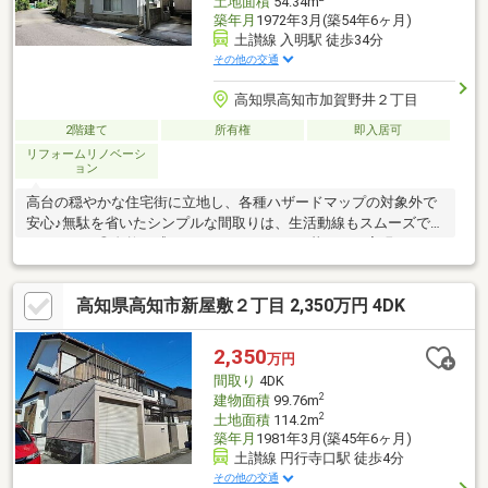
土地面積
54.34m
築年月
1972年3月(築54年6ヶ月)
土讃線 入明駅 徒歩34分
その他の交通
高知県高知市加賀野井２丁目
2階建て
所有権
即入居可
リフォームリノベーシ
ョン
高台の穏やかな住宅街に立地し、各種ハザードマップの対象外で
安心♪無駄を省いたシンプルな間取りは、生活動線もスムーズで暮
らしやすさ◎自然を感じながら、ゆとりある暮らしを実現できま
す。
高知県高知市新屋敷２丁目 2,350万円 4DK
2,350
万円
間取り
4DK
2
建物面積
99.76m
2
土地面積
114.2m
築年月
1981年3月(築45年6ヶ月)
土讃線 円行寺口駅 徒歩4分
その他の交通