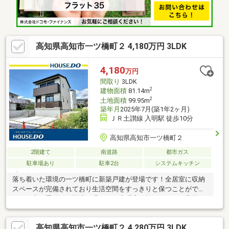
通学やお出かけ時の移動がスムーズで快適です。公園が近く自然
と触れ合えます。内覧可能です。お気軽にお問い合わせ下さい。
高知県高知市一ツ橋町２ 4,180万円 3LDK
4,180
万円
間取り
3LDK
2
建物面積
81.14m
2
土地面積
99.95m
築年月
2025年7月(築1年2ヶ月)
ＪＲ土讃線 入明駅 徒歩10分
高知県高知市一ツ橋町２
2階建て
南道路
都市ガス
駐車場あり
駐車2台
システムキッチン
落ち着いた環境の一ツ橋町に新築戸建が登場です！全居室に収納
スペースが完備されており生活空間をすっきりと保つことができ
ます。寒い季節でも快適に過ごせる床暖房が施されており足元か
ら暖かさを感じられるのが魅力です☆また、ミストサウナを完備
しており日々の疲れを癒す至福の時間を提供いたします！さらに
高知県高知市一ツ橋町２ 4,280万円 3LDK
乾燥機「乾太くんDXタイプ」も導入されており洗濯物を迅速に乾