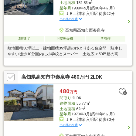
2
土地面積
181.83m
築年月
1988年5月(築38年4ヶ月)
ＪＲ土讃線 入明駅 徒歩22分
その他の交通
高知県高知市西秦泉寺
2階建て
浴室乾燥機
所有権
敷地面積50坪以上・建物面積39坪超のゆとりある住空間 駐車し
やすい徒歩10分圏内に小学校とスーパー 土地広々50坪超の高台
に建つ家高台に立地し、防災面でも安心感のある住環境【周辺環
境】・毎日の買い物に便利なスーパーまで徒歩10分以内・子ども
の通学も安心な小学校まで徒歩10分以内・市街地が近く生活利便
高知県高知市中秦泉寺 480万円 2LDK
施設が充実しながらも周辺交通量は少なめ
480
万円
間取り
2LDK
2
建物面積
55.77m
2
土地面積
62m
築年月
1973年3月(築53年6ヶ月)
ＪＲ土讃線 入明駅 徒歩30分
その他の交通