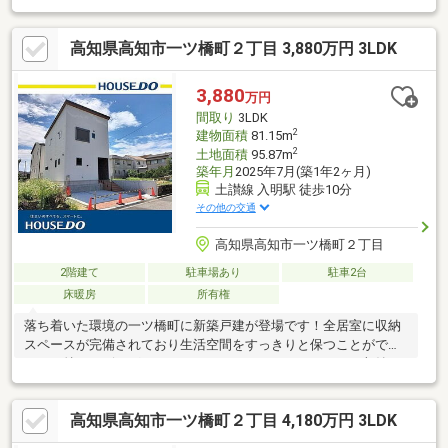
収納あり！WICで収納力の高いお家です。衣類、季節物まですっ
きりまとめられる快適な住空間です。【周辺環境】・一ツ橋小学
高知県高知市一ツ橋町２丁目 3,880万円 3LDK
校400ｍ（徒歩約5分）・城北中学校950ｍ（徒歩約13分）
3,880
万円
間取り
3LDK
2
建物面積
81.15m
2
土地面積
95.87m
築年月
2025年7月(築1年2ヶ月)
土讃線 入明駅 徒歩10分
その他の交通
高知県高知市一ツ橋町２丁目
2階建て
駐車場あり
駐車2台
床暖房
所有権
落ち着いた環境の一ツ橋町に新築戸建が登場です！全居室に収納
スペースが完備されており生活空間をすっきりと保つことができ
ます。特にリビングにはウォークインクローゼットがあり収納も
楽々◎
高知県高知市一ツ橋町２丁目 4,180万円 3LDK