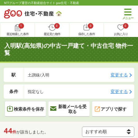
NTTグループ運営の不動産総合サイト goo住宅・不動産
1
0
0
0
最近検索した条件
最近見た物件
保存した条件
お気に入り
入明駅(高知県)の中古一戸建て・中古住宅 物件一
覧
駅
変更する
土讃線/入明
条件
変更する
指定なし
新着メールを受
検索条件を保存
アプリで探す
取る
44
件
が該当しました。