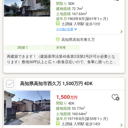
間取り
5DK
2
建物面積
72.7m
2
土地面積
167.63m
築年月
1965年8月(築61年1ヶ月)
土讃線 入明駅 徒歩13分
その他の交通
高知県高知市東久万
2階建て
所有権
再建築できます！（建築基準法第43条第2項第2号許可が必要とな
ります）敷地50坪以上と広々♪飲食店近いので、食事に困ったと
きは…ココス高知北店まで徒歩3分(約200m)です！
高知県高知市西久万 1,500万円 4DK
1,500
万円
間取り
4DK
2
建物面積
53.77m
2
土地面積
160.64m
築年月
1971年8月(築55年1ヶ月)
土讃線 入明駅 徒歩14分