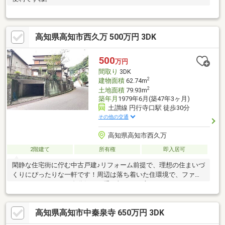
高知県高知市西久万 500万円 3DK
500
万円
間取り
3DK
2
建物面積
62.74m
2
土地面積
79.93m
築年月
1979年6月(築47年3ヶ月)
土讃線 円行寺口駅 徒歩30分
その他の交通
高知県高知市西久万
2階建て
所有権
即入居可
閑静な住宅街に佇む中古戸建♪リフォーム前提で、理想の住まいづ
くりにぴったりな一軒です！周辺は落ち着いた住環境で、ファミ
リーにもおすすめ。自分好みに手を加えたい方、リノベーション
を検討中の方に最適です♪
高知県高知市中秦泉寺 650万円 3DK