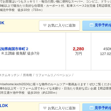
でお部屋はいつもスッキリ！・毎日の買い物に便利なスーパー、コンビニ、ドラッ
6帖以上で陽当たり良好な住環境・カーポート付、駐車スペース2台完備【周辺環境】
城北中学校 徒歩10分（733ｍ）
DK
見学予約
お気に入りに追加
2,280
高知県南国市幸町２
4SD
ＪＲ土讃線 後免駅 徒歩7分
万円
127.0
ステムキッチン
所有権
リフォームリノベーション
m（＠risehome.kochi2024)に様々な物件のルームツアー動画あります！ぜひご覧ください
車6台以上可・リフォーム済でキレイな水廻り・日当たり良好な広いお庭【周辺環境
国市立鳶ケ池中学校 徒歩16分（約1200ｍ）
LDK
見学予約
お気に入りに追加