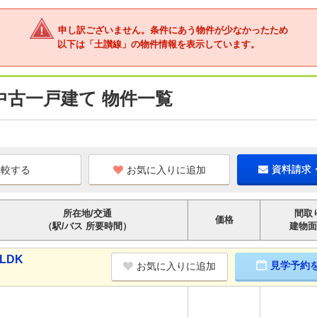
申し訳ございません。条件にあう物件が少なかったため
以下は「土讃線」の物件情報を表示しています。
中古一戸建て 物件一覧
お気に入りに追加
資料請求
所在地/交通
間取
価格
（駅/バス 所要時間）
建物面
LDK
見学予約
お気に入りに追加