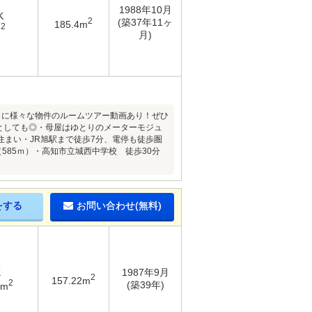
1988年10月
K
2
(築37年11ヶ
185.4m
2
m
月)
）に様々な物件のルームツアー動画あり！ぜひ
スとしても◎・母屋はゆとりのメーターモジュ
まい・JR旭駅まで徒歩7分、電停も徒歩圏
585ｍ）・高知市立城西中学校 徒歩30分
をする
お問い合わせ(無料)
K
1987年9月
2
157.22m
2
(築39年)
3m