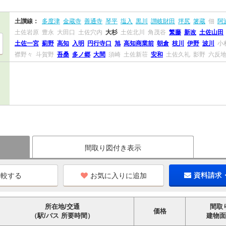
土讃線：
多度津
金蔵寺
善通寺
琴平
塩入
黒川
讃岐財田
坪尻
箸蔵
佃
阿
土佐岩原
豊永
大田口
土佐穴内
大杉
土佐北川
角茂谷
繁藤
新改
土佐山田
土佐一宮
薊野
高知
入明
円行寺口
旭
高知商業前
朝倉
枝川
伊野
波川
小
襟野々
斗賀野
吾桑
多ノ郷
大間
須崎
土佐新荘
安和
土佐久礼
影野
六反
間取り図付き表示
お気に入りに追加
資料請求
所在地/交通
間取
価格
（駅/バス 所要時間）
建物面