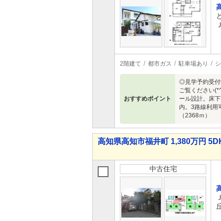
2階建て
都市ガス
駐車場あり
シ
◎見学予約受付
ご覧ください(
おすすめポイント
ール設計。床下
内。3路線利用
（2368ｍ）
高知県高知市福井町 1,380万円 5D
中古住宅