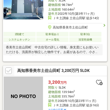
間取り
3LDK
2
建物面積
98.74m
2
土地面積
160.64m
築年月
2022年10月(築3年11ヶ月)
ＪＲ土讃線 土佐山田駅 徒歩14分
高知県香美市土佐山田町
2階建て
駐車場あり
駐車3台
システムキッチン
オール電化
浴室乾燥機
香美市土佐山田町 中古住宅の詳しい情報。身支度にもお使いい
ただける、洗面所が独立した物件です。お庭があるので、小さい
お子さんがいるご家族でも安心して遊ぶことが出来ます。建物面
積が98.74㎡でスペースが十分のファミリーにもおすすめの物件で
す。駅から少し離れた、駅徒歩14分の物件です。設備も充実で、
高知県香美市土佐山田町 3,200万円 5LDK
快適な生活を送る事のできる、中古の戸建て物件。皆で仲良く生
活できる3LDKの物件情報はこちらです。
3,200
万円
間取り
5LDK
2
建物面積
139.94m
2
土地面積
335.76m
築年月
2002年10月(築23年11ヶ月)
ＪＲ土讃線 土佐山田駅 徒歩16分
その他の交通