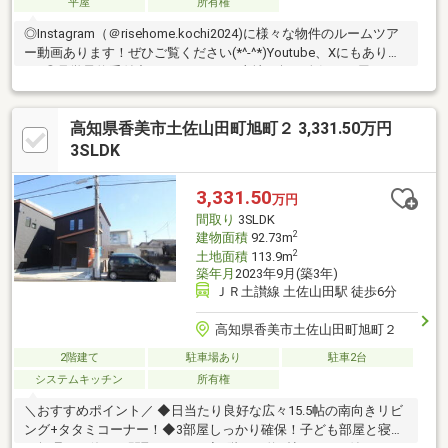
平屋
所有権
◎Instagram（＠risehome.kochi2024)に様々な物件のルームツア
ー動画あります！ぜひご覧ください(*^-^*)Youtube、Xにもありま
す♪◎見学予約受付中！・ゆとりある土地62坪・人気の平屋２６
坪・ガレージ付き【周辺環境】・香美市立大宮小学校 徒歩50分
（約4000ｍ）・香美市立香北中学校 徒歩49分（約3860ｍ）
高知県香美市土佐山田町旭町２ 3,331.50万円
3SLDK
3,331.50
万円
間取り
3SLDK
2
建物面積
92.73m
2
土地面積
113.9m
築年月
2023年9月(築3年)
ＪＲ土讃線 土佐山田駅 徒歩6分
高知県香美市土佐山田町旭町２
2階建て
駐車場あり
駐車2台
システムキッチン
所有権
＼おすすめポイント／ ◆日当たり良好な広々15.5帖の南向きリビ
ング+タタミコーナー！◆3部屋しっかり確保！子ども部屋と寝室