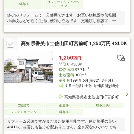
リフォームリノベーシ
所有権
ョン
多少のリフォームで十分使用できます お買い物施設や幼稚園、
小学校などが近く生活に便利な立地です 更地渡し相談可 一部
リフォーム済 ： キッチン 風呂 トイレ 洗面 床 クロス
高知県香美市土佐山田町宮前町 1,250万円 4SLDK
1,250
万円
間取り
4SLDK
2
建物面積
97.71m
2
土地面積
100m
築年月
1994年6月(築32年3ヶ月)
ＪＲ土讃線 土佐山田駅 徒歩8分
高知県香美市土佐山田町宮前町
2階建て
南道路
駐車場あり
システムキッチン
所有権
リフォーム必須ですがまだまだ使用可能です。使い勝手の良い
4SLDK。災害にも強く心配ありません。空き家なのでいつでもご
案内可能です。