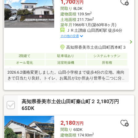
1,700
万円
間取り
8LDK
2
建物面積
139.5m
2
土地面積
211.73m
築年月
1966年1月(築60年8ヶ月)
ＪＲ土讃線 山田西町駅 徒歩6分
その他の交通
高知県香美市土佐山田町西本町３
2階建て
駐車場あり
システムキッチン
オール電化
浴室乾燥機
所有権
2026.6.2価格変更しました。山田小学校まで徒歩4分の立地。南向
きで日当たり良好。トイレ、お風呂が2か所あり世帯を二つに分け
ての生活も可能。広い洋間を使って、自宅で教室などの開催にも
適します。1階部分だけでも、100㎡（約30坪）の広さがあります
ので、2階に上がらない生活も可能です。2009年頃に大規模なリ
高知県香美市土佐山田町秦山町２ 2,180万円
フォームを実施し、水回り、内装、間取り変更などを行っており
ます。数年前にも屋根の工事を実施して、メンテナンスをして丁
6SDK
寧に使用してきた家です。ウッドデッキ、倉庫付き、エアコン、
照明器具もそのままお渡しします。太陽光発電システム付きで
2,180
万円
す。
間取り
6SDK
2
建物面積
174.93m