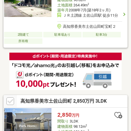
2
土地面積
264.49m
築年月
2008年7月(築18年2ヶ月)
ＪＲ土讃線 土佐山田駅 徒歩11分
高知県香美市土佐山田町宝町２
2階建て
駐車場あり
駐車3台
所有権
高知県香美市土佐山田町 2,850万円 3LDK
2,850
万円
間取り
3LDK
2
建物面積
98.12m
2