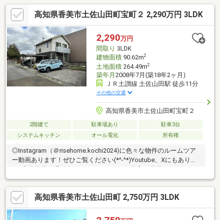
高知県香美市土佐山田町宝町２ 2,290万円 3LDK
2,290
万円
間取り
3LDK
2
建物面積
90.62m
2
土地面積
264.49m
築年月
2008年7月(築18年2ヶ月)
ＪＲ土讃線 土佐山田駅 徒歩11分
その他の交通
高知県香美市土佐山田町宝町２
2階建て
駐車場あり
駐車3台
システムキッチン
オール電化
所有権
◎Instagram（＠risehome.kochi2024)に色々な物件のルームツア
ー動画あります！ぜひご覧ください(*^-^*)Youtube、Xにもありま
す♪◎見学予約受付中！・ハザードなしで子育て世帯にも嬉しい住
環境 ・並列駐車６台可で来客時も安心・太陽光発電＋蓄電池搭載
のオール電化住宅。光熱費の削減・停電時も安心ですね・角地で
高知県香美市土佐山田町 2,750万円 3LDK
開放感があり、プライバシーも確保しやすい立地【周辺環境】・
香美市立山田小学校 徒歩６分（約443ｍ）・香美市立鏡野中学
校 自転車9分（約2300ｍ）