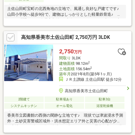
土佐山田町宝町の北西角地の立地で、風通し良好な戸建てです♪
山田小学校へ徒歩9分で、建物はしっかりとした軽量鉄骨造♪
3LDKの間取りで、全居室収納♪ 南向きのバルコニーに加え、南
庭もあります♪ お車を趣味にされている方や、お車に加えてバイ
クなどを持たれている方にうれしい、6台駐車可能なゆったりとし
高知県香美市土佐山田町 2,750万円 3LDK
たスペースがあります♪
2,750
万円
間取り
3LDK
2
建物面積
98.12m
2
土地面積
156.54m
築年月
2021年8月(築5年1ヶ月)
ＪＲ土讃線 土佐山田駅 徒歩12分
高知県香美市土佐山田町
2階建て
駐車場あり
駐車3台
システムキッチン
オール電化
浴室乾燥機
香美市立図書館の西側の閑静な立地です♪ 現状では津波浸水予測
外・土砂災害警戒区域外・洪水想定エリア外と災害の心配が少な
い立地♪ 2021年8月築と築浅の戸建ては、オール電化住宅♪ 1階
には20帖の広めのリビング、2階には3居室で、全居室収納と収納