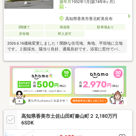
築年月
1952年1月(築74年8ヶ月)
-
高知県香美市香北町美良布
2階建て
南道路
駐車場あり
所有権
即入居可
2026.6.16価格変更しました！閑静な住宅地、角地、平坦地に立地
です。２面採光、陽当り良好、通風良好です。浴室に窓付でバス
タイムを快適に過ごせます。２面採光で日当たり良好。
高知県香美市土佐山田町秦山町２ 2,180万円
6SDK