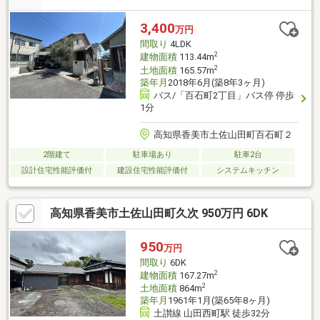
め。☆津波浸水想定区域、土砂災害警戒区域のエリア外で立地面
でも安心感のある住まい。【周辺環境】・山田小学校1100ｍ（徒
3,400
万円
歩約14分）・鏡野中学校800ｍ（徒歩約10分）
間取り
4LDK
2
建物面積
113.44m
2
土地面積
165.57m
築年月
2018年6月(築8年3ヶ月)
バス/「百石町2丁目」バス停 停歩
1分
高知県香美市土佐山田町百石町２
2階建て
駐車場あり
駐車2台
設計住宅性能評価付
建設住宅性能評価付
システムキッチン
高知県香美市土佐山田町久次 950万円 6DK
950
万円
間取り
6DK
2
建物面積
167.27m
2
土地面積
864m
築年月
1961年1月(築65年8ヶ月)
土讃線 山田西町駅 徒歩32分