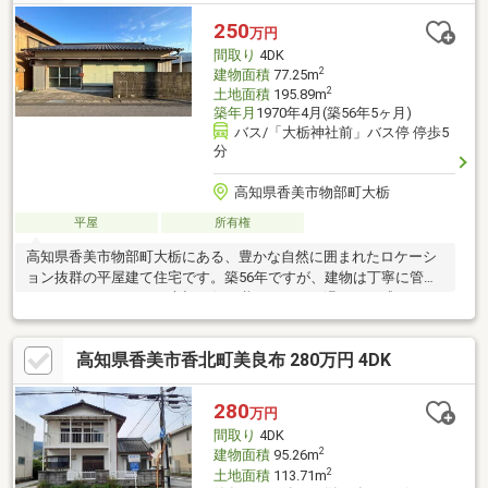
250
万円
間取り
4DK
2
建物面積
77.25m
2
土地面積
195.89m
築年月
1970年4月(築56年5ヶ月)
バス/「大栃神社前」バス停 停歩5
分
高知県香美市物部町大栃
平屋
所有権
高知県香美市物部町大栃にある、豊かな自然に囲まれたロケーシ
ョン抜群の平屋建て住宅です。築56年ですが、建物は丁寧に管理
されており、これまで大切に住み継がれてきた温もりを感じられ
ます。敷地内からは清流・物部川を見下ろすことができ、四季
折々の美しい景色を日常で楽しめます。さらに毎年8月に開催され
高知県香美市香北町美良布 280万円 4DK
る「お山のディスコ」や花火大会では、ご自宅の敷地内から迫力
ある花火を鑑賞可能。駐車場は1台分作成可能です。田舎暮らしの
拠点やセカンドハウス、アトリエ利用にもおすすめ。価格250万
280
万円
円で、憧れのスローライフを始めてみませんか。
間取り
4DK
2
建物面積
95.26m
2
土地面積
113.71m