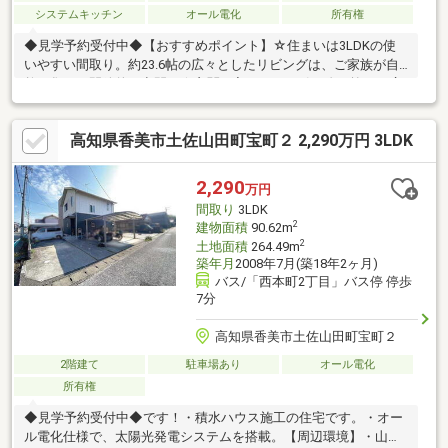
システムキッチン
オール電化
所有権
◆見学予約受付中◆【おすすめポイント】☆住まいは3LDKの使
いやすい間取り。約23.6帖の広々としたリビングは、ご家族が自
然と集まる開放的な空間。☆玄関を入ると目を引く吹き抜けが広
がり、明るく開放感のある住まい。☆省エネ性能に優れた太陽光
発電システムを搭載。☆お庭ではガーデニングや家庭菜園、お子
高知県香美市土佐山田町宝町２ 2,290万円 3LDK
さまの遊び場として楽しめ、駐車スペースは3～4台分を確保。☆
徒歩10分圏内にスーパー、コンビニ、ドラッグストアなどが揃っ
ており、食料品や日用品のお買い物はもちろん、 急なお買い物
2,290
万円
にも便利な住環境。【周辺環境】・山田小学校1100ｍ（徒歩約14
間取り
3LDK
分）・鏡野中学校700ｍ（徒歩約9分）
2
建物面積
90.62m
2
土地面積
264.49m
築年月
2008年7月(築18年2ヶ月)
バス/「西本町2丁目」バス停 停歩
7分
高知県香美市土佐山田町宝町２
2階建て
駐車場あり
オール電化
所有権
◆見学予約受付中◆です！・積水ハウス施工の住宅です。・オー
ル電化仕様で、太陽光発電システムを搭載。【周辺環境】・山田