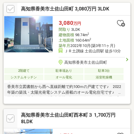
豊富です♪ 南向きバルコニーも2つあり開放的♪ 最大で3台駐車
高知県香美市土佐山田町 3,080万円 3LDK
可能です♪
3,080
万円
間取り
3LDK
2
建物面積
98.74m
2
土地面積
160.64m
築年月
2022年10月(築3年11ヶ月)
ＪＲ土讃線 土佐山田駅 徒歩13分
高知県香美市土佐山田町
2階建て
駐車場あり
駐車3台
システムキッチン
オール電化
浴室乾燥機
香美市立図書館から西へ直線距離で約100ｍの戸建てです♪ 2022
年築の築浅・太陽光発電システム搭載のオール電化住宅です♪ 山
田小学校へ徒歩14分、鏡野中学校9分♪ リビングは約23.6帖と広
めで、特徴的なのはその開放感♪ リビングにはスケルトン階段が
あり、玄関は吹抜けになっていて明るい室内空間になっています
高知県香美市土佐山田町西本町３ 1,700万円
♪ ニッチスペースもあり、2階ホールにはちょっとしたワーキン
グスペースも♪ お車は3台駐車可能です♪
8LDK