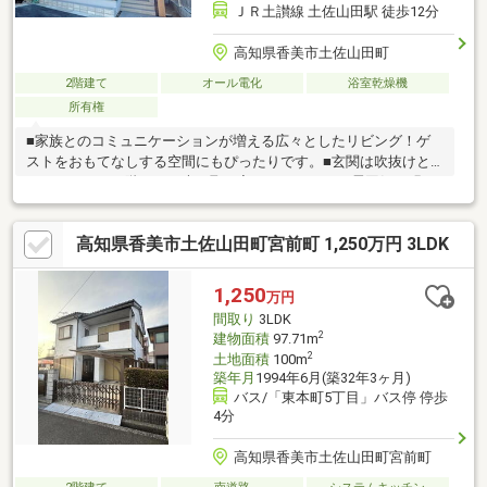
ＪＲ土讃線 土佐山田駅 徒歩12分
高知県香美市土佐山田町
2階建て
オール電化
浴室乾燥機
所有権
■家族とのコミュニケーションが増える広々としたリビング！ゲ
ストをおもてなしする空間にもぴったりです。■玄関は吹抜けと
なっており、２階から日光も取り入れられるため、雰囲気が明る
く開放的です。■２階廊下にはワークカウンターあり、仕事やお
子様の宿題・勉強等、幅広いシーンで活用できるのでとても便利
高知県香美市土佐山田町宮前町 1,250万円 3LDK
です。■駐車台数３～４台可能！複数台お車をお持ちの方や急な
来客にも安心ですね。■周辺にはドラッグストアやコンビニ・ス
ーパーなど点在しており生活便利な場所です。
1,250
万円
間取り
3LDK
2
建物面積
97.71m
2
土地面積
100m
築年月
1994年6月(築32年3ヶ月)
バス/「東本町5丁目」バス停 停歩
4分
高知県香美市土佐山田町宮前町