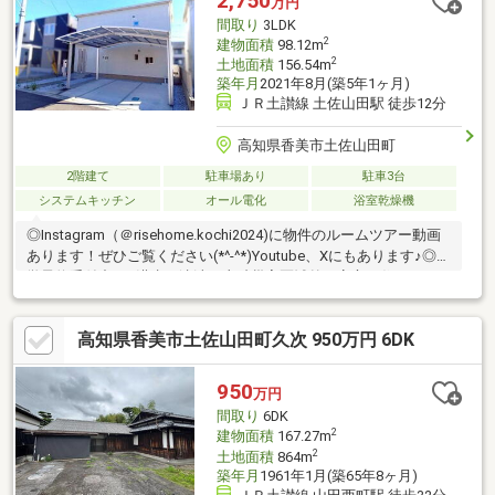
2,750
万円
間取り
3LDK
2
建物面積
98.12m
2
土地面積
156.54m
築年月
2021年8月(築5年1ヶ月)
ＪＲ土讃線 土佐山田駅 徒歩12分
高知県香美市土佐山田町
2階建て
駐車場あり
駐車3台
システムキッチン
オール電化
浴室乾燥機
◎Instagram（＠risehome.kochi2024)に物件のルームツアー動画
あります！ぜひご覧ください(*^-^*)Youtube、Xにもあります♪◎見
学予約受付中！■洪水・津波・土砂災害区域外で安心な住まい■カ
ーポート2台分完備。雨の日の乗り降りがラクです■全室南向き。
1日を通して光が入りやすいため明るい住まい■ドラッグセイムス
高知県香美市土佐山田町久次 950万円 6DK
まで徒歩3分。コンビニ、スーパー、ダイソーが徒歩圏内■WICや
SIC、全室収納完備で充実の収納力！【周辺環境】・香美市土佐山
田小学校 徒歩16分（1210ｍ）・香美市鏡野中学校 徒歩9分
950
万円
（684ｍ）
間取り
6DK
2
建物面積
167.27m
2
土地面積
864m
築年月
1961年1月(築65年8ヶ月)