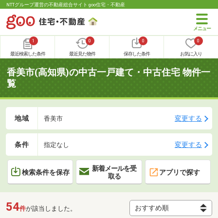
NTTグループ運営の不動産総合サイト goo住宅・不動産
1
0
0
0
最近検索した条件
最近見た物件
保存した条件
お気に入り
香美市(高知県)の中古一戸建て・中古住宅 物件一
覧
地域
変更する
香美市
条件
変更する
指定なし
新着メールを受
検索条件を保存
アプリで探す
取る
54
件
が該当しました。