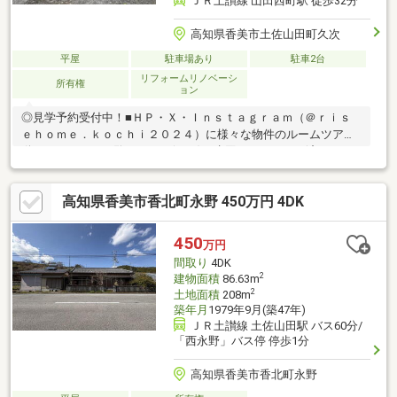
ＪＲ土讃線 山田西町駅 徒歩32分
高知県香美市土佐山田町久次
平屋
駐車場あり
駐車2台
リフォームリノベーシ
所有権
ョン
◎見学予約受付中！■ＨＰ・Ｘ・Ｉｎｓｔａｇｒａｍ（＠ｒｉｓ
ｅｈｏｍｅ．ｋｏｃｈｉ２０２４）に様々な物件のルームツアー
動画あり！ぜひご覧ください(*^-^*)・水回りリフォーム済！キッ
チン・バス・トイレ新調で快適！・希少な「蔵」付き！大容量収
納や趣味スペースに♪・敷地864㎡×駐車2～3台！広いお庭でガー
高知県香美市香北町永野 450万円 4DK
デニングもOK◎・部屋数豊富な6DK【周辺環境】・香美市立香長
小学校 徒歩19分（1496ｍ）・香美市立鏡野中学校 徒歩49分
（3847ｍ）
450
万円
間取り
4DK
2
建物面積
86.63m
2
土地面積
208m
築年月
1979年9月(築47年)
ＪＲ土讃線 土佐山田駅 バス60分/
「西永野」バス停 停歩1分
高知県香美市香北町永野