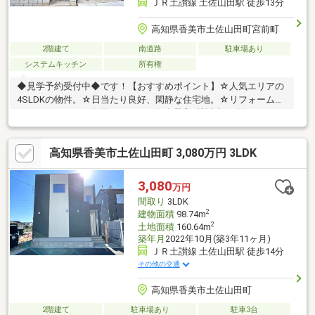
ＪＲ土讃線 土佐山田駅 徒歩13分
高知県香美市土佐山田町宮前町
2階建て
南道路
駐車場あり
システムキッチン
所有権
◆見学予約受付中◆です！【おすすめポイント】☆人気エリアの
4SLDKの物件。☆日当たり良好、閑静な住宅地。☆リフォーム必
要ですがまだまだ使用できます。☆全居室6帖以上を確保した、
ゆとりある間取り。☆周辺には多彩な商業施設が揃っており、日
常の買い物にも便利な立地。☆公共交通機関をご利用の方にも便
高知県香美市土佐山田町 3,080万円 3LDK
利な駅・バス停至近の立地。【周辺環境】・山田小学校900ｍ
（徒歩約13分）・鏡野中学校1100ｍ（徒歩約14分）
3,080
万円
間取り
3LDK
2
建物面積
98.74m
2
土地面積
160.64m
築年月
2022年10月(築3年11ヶ月)
ＪＲ土讃線 土佐山田駅 徒歩14分
その他の交通
高知県香美市土佐山田町
2階建て
駐車場あり
駐車3台