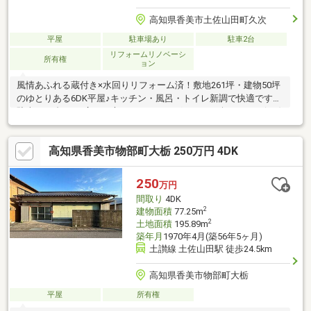
高知県香美市土佐山田町久次
平屋
駐車場あり
駐車2台
リフォームリノベーシ
所有権
ョン
風情あふれる蔵付き×水回りリフォーム済！敷地261坪・建物50坪
のゆとりある6DK平屋♪キッチン・風呂・トイレ新調で快適です。
駐車2～3台OK、広いお庭でガーデニングやBBQも楽しめます(^O^)
高知県香美市物部町大栃 250万円 4DK
250
万円
間取り
4DK
2
建物面積
77.25m
2
土地面積
195.89m
築年月
1970年4月(築56年5ヶ月)
土讃線 土佐山田駅 徒歩24.5km
高知県香美市物部町大栃
平屋
所有権