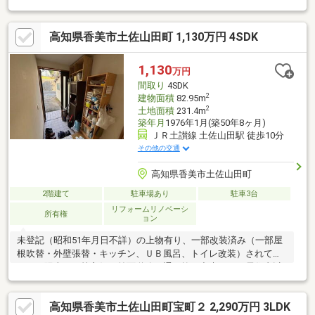
高知県香美市土佐山田町 1,130万円 4SDK
1,130
万円
間取り
4SDK
2
建物面積
82.95m
2
土地面積
231.4m
築年月
1976年1月(築50年8ヶ月)
ＪＲ土讃線 土佐山田駅 徒歩10分
その他の交通
高知県香美市土佐山田町
2階建て
駐車場あり
駐車3台
リフォームリノベーシ
所有権
ョン
未登記（昭和51年月日不詳）の上物有り、一部改装済み（一部屋
根吹替・外壁張替・キッチン、ＵＢ風呂、トイレ改装）されてい
ます。陽当たり等良好で前面道路は通り抜け出来ますが居住者以
外の通行数も少なく静かな場所です。建物は登記して引き渡しま
す。敷地に擁壁部分を含みます。高台から望む絶景と暮らしやす
高知県香美市土佐山田町宝町２ 2,290万円 3LDK
さを両立した土地。土佐山田駅徒歩10分、便利さと静寂を手に入