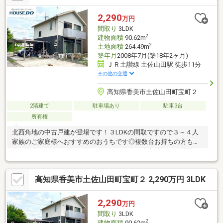
れる理想の住まい。高知の自然と都市の利便性を兼ね備えた、理
想の住環境。子育てにも安心の環境で、夢のプランも自由自在。
2,290
万円
お気軽にお知らせください。住宅ローンのご相談も受付中。
間取り
3LDK
2
建物面積
90.62m
2
土地面積
264.49m
築年月
2008年7月(築18年2ヶ月)
ＪＲ土讃線 土佐山田駅 徒歩11分
その他の交通
高知県香美市土佐山田町宝町２
2階建て
駐車場あり
駐車3台
所有権
北西角地の中古戸建が登場です！３LDKの間取ですので３～４人
家族のご家庭様へおすすめのおうちです◎複数台お持ちの方も十
分に駐車できるひろびろ駐車スペース！！！来客時のお車問題も
心配ありません×自宅で気が済むまで洗車などもできそうですね♪
南側にお庭もございますのでプールやBBQも楽しめますね☆和室
高知県香美市土佐山田町宝町２ 2,290万円 3LDK
から洋室へのリフォームなども可能ですのでお気軽にご相談くだ
さい♪― 周辺環境情報 ―・くすりのレディ土佐山田店 徒歩6
分(約450ｍ)・ドラッグストア土佐山田店 徒歩6分(約450ｍ)・香
2,290
万円
美市本庁舎 徒歩7分(約500ｍ)・ローソン土佐山田旭町店 徒歩9
間取り
3LDK
分(約650ｍ)
2
建物面積
90.62m