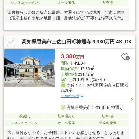
システムキッチン
オール電化
所有権
田舎暮らしが好きな方に最適。大通りにすぐの場所。別途に農地
（現況未耕作土地／地目：畑、農地法3条許可要）249平米を付け
て引き渡します。別棟の倉庫付です。国調済みの土地
高知県香美市土佐山田町神通寺 3,380万円 4SLDK
3,380
万円
間取り
4SLDK
2
建物面積
117.58m
2
土地面積
231.42m
築年月
2019年9月(築7年)
土佐くろしお鉄道阿佐線 立田駅 徒
歩20分
その他の交通
高知県香美市土佐山田町神通寺
2階建て
駐車場あり
駐車2台
システムキッチン
オール電化
浴室乾燥機
広い庭付きなので、お子様にストレスを感じさせることもありま
せん。デザイン性のあるシステムキッチン付きなので、キッチン