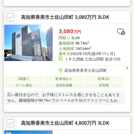
で無理なく使える間取りです！◆2階には約3帖のWICが付いてい
ますので収納も便利！☆こちらの物件は本日ご案内可能です☆☆
ご購入時の住宅ローン相談も無料で承ります♪物件が気になったら
高知県香美市土佐山田町 3,080万円 3LDK
お好きなタイミングで【088-831-1885】へお問い合わせくださ
い！資料請求フォームからは24時間受付中☆ おうちと皆様のご縁
を結ぶことが私たちの使命です。 皆様にお会いできますこと
3,080
万円
を、心よりお待ち申し上げております
間取り
3LDK
2
建物面積
98.74m
2
土地面積
160.64m
築年月
2022年10月(築3年11ヶ月)
ＪＲ土讃線 土佐山田駅 徒歩13分
高知県香美市土佐山田町
2階建て
駐車場あり
駐車2台
オール電化
浴室乾燥機
所有権
広い庭付きなので、お子様にストレスを感じさせることもありま
せん。建物面積が98.74㎡でスペースが十分のファミリーにもおす
すめの物件です。浴室乾燥機付き物件ならば、浴室や洗濯物から
スピーディーに湿気を除去してカビを防げます。シャワー付き洗
面台の多くは鏡は3面鏡で収納付きになっています。3LDKの物件
高知県香美市土佐山田町 4,800万円 3LDK
は室内も広々としており、開放感があります。オートロック設備
は防犯性能が高く安心して生活ができます。室内の環境も良好