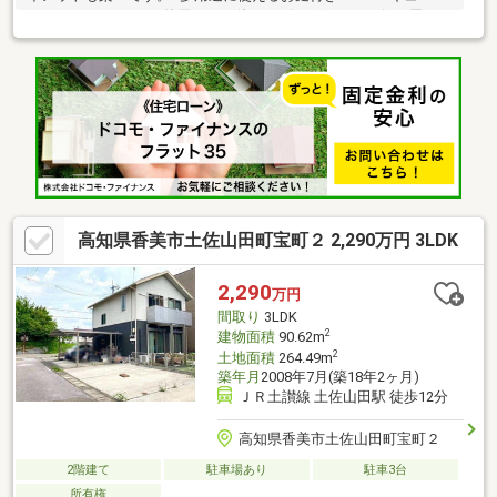
DIYスペースとしても使用できる他、リビングから目が行き届きや
すいですので、外で遊んでいるお子様も安全に見守れます。■ド
ラッグセイムス土佐山田北本町店まで徒歩2分♪周辺1ｋｍ圏内の
距離にはコンビニやスーパー、100円ショップなどが点在してお
り、毎日のお買い物もしやすい生活便利な住環境です。■お車は
軽自動車含む3台駐車可能！カーポート2台分付きで、雨や直射日
光からお車を守ります。■洪水・津波浸水想定区域・土砂災害警
戒区域の全てエリア外です。もしもの災害時も安心の立地です。
高知県香美市土佐山田町宝町２ 2,290万円 3LDK
2,290
万円
間取り
3LDK
2
建物面積
90.62m
2
土地面積
264.49m
築年月
2008年7月(築18年2ヶ月)
ＪＲ土讃線 土佐山田駅 徒歩12分
高知県香美市土佐山田町宝町２
2階建て
駐車場あり
駐車3台
所有権