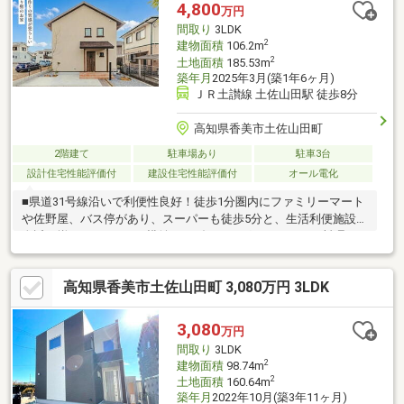
な、住みよい中古の戸建て物件となっております。
4,800
万円
間取り
3LDK
2
建物面積
106.2m
2
土地面積
185.53m
築年月
2025年3月(築1年6ヶ月)
ＪＲ土讃線 土佐山田駅 徒歩8分
高知県香美市土佐山田町
2階建て
駐車場あり
駐車3台
設計住宅性能評価付
建設住宅性能評価付
オール電化
■県道31号線沿いで利便性良好！徒歩1分圏内にファミリーマート
や佐野屋、バス停があり、スーパーも徒歩5分と、生活利便施設が
身近に揃っています。■横並びのダイニングキッチンは、料理を
運びやすく、ご家族との会話を楽しみながら家事ができる間取り
です。■大容量のウォークインクロゼットやシューズインクロー
高知県香美市土佐山田町 3,080万円 3LDK
クなど収納スペースが充実！生活空間をすっきりとお使いいただ
けます。■照明・エアコン2台設置済み！そのまま快適にお住まい
いただけます。
3,080
万円
間取り
3LDK
2
建物面積
98.74m
2
土地面積
160.64m
築年月
2022年10月(築3年11ヶ月)