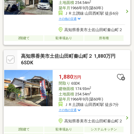
2
土地面積
254.54m
築年月
1966年9月(築60年)
ＪＲ土讃線 山田西町駅 徒歩6分
その他の交通
高知県香美市土佐山田町秦山町２
2階建て
駐車場あり
所有権
高知県香美市土佐山田町秦山町２ 1,880万円
6SDK
1,880
万円
間取り
6SDK
2
建物面積
174.93m
2
土地面積
254.54m
築年月
1966年9月(築60年)
ＪＲ土讃線 山田西町駅 徒歩7分
その他の交通
高知県香美市土佐山田町秦山町２
2階建て
駐車場あり
システムキッチン