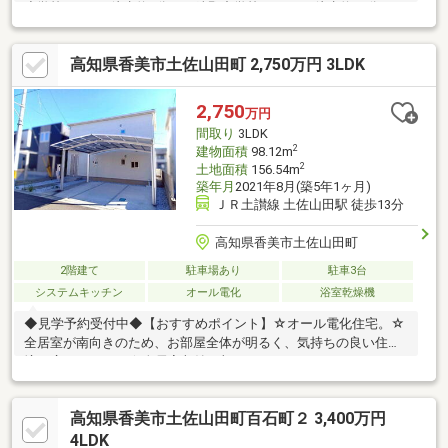
小学校550ｍ（徒歩約8分）・鏡野中学校2100ｍ（徒歩約29分）
高知県香美市土佐山田町 2,750万円 3LDK
2,750
万円
間取り
3LDK
2
建物面積
98.12m
2
土地面積
156.54m
築年月
2021年8月(築5年1ヶ月)
ＪＲ土讃線 土佐山田駅 徒歩13分
高知県香美市土佐山田町
2階建て
駐車場あり
駐車3台
システムキッチン
オール電化
浴室乾燥機
◆見学予約受付中◆【おすすめポイント】☆オール電化住宅。☆
全居室が南向きのため、お部屋全体が明るく、気持ちの良い住環
境が広がります。☆全居室収納に加え、ウォークインクローゼッ
トやシューズインクローゼットを備えており、衣類や季節用品、
アウトドア用品 まですっきり収納できます。☆駐車スペース
高知県香美市土佐山田町百石町２ 3,400万円
は、カーポート2台分を含む最大3台分（軽自動車を含む）を確保
しており、ご家族で複数台お車を所有されて いる方にもおすす
4LDK