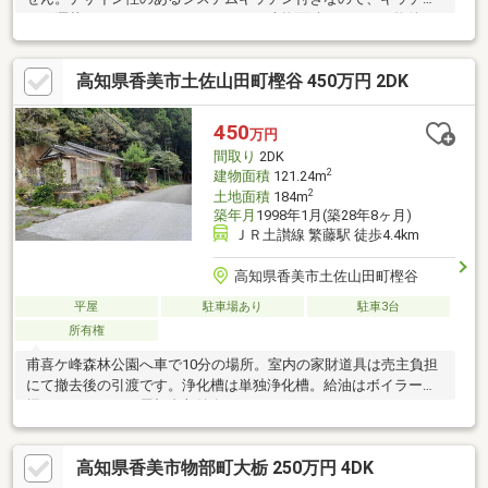
がお洒落なスペースになっています。建物面積117.58㎡の物件は
いかがですか。IH調理器付き物件です。浴室乾燥機のあるお風呂
場は洗濯物を干すときにも便利です。綺麗な室内の中古戸建て物
高知県香美市土佐山田町樫谷 450万円 2DK
件で素敵な日々をおくりませんか。利便性の良い4SLDKの物件情
報はこちらです。
450
万円
間取り
2DK
2
建物面積
121.24m
2
土地面積
184m
築年月
1998年1月(築28年8ヶ月)
ＪＲ土讃線 繁藤駅 徒歩4.4km
高知県香美市土佐山田町樫谷
平屋
駐車場あり
駐車3台
所有権
甫喜ケ峰森林公園へ車で10分の場所。室内の家財道具は売主負担
にて撤去後の引渡です。浄化槽は単独浄化槽。給油はボイラー。
掘りごたつあり。屋根裏収納有りです♪
高知県香美市物部町大栃 250万円 4DK