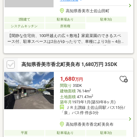
高知県香美市土佐山田町
2階建て
駐車場あり
駐車3台
システムキッチン
所有権
【閑静な住宅街、100坪越えの広々敷地】家庭菜園のできるスペ
ース付、駐車スペースは2台がゆったりで、車種により3台～4台
程度可能です。カーポートがついて雨の日も安心して乗り降りで
きます。前面道路は6mあり、出入りも楽々です
高知県香美市香北町美良布 1,680万円 3SDK
1,680
万円
間取り
3SDK
2
建物面積
76.14m
2
土地面積
471.47m
築年月
1973年1月(築53年8ヶ月)
ＪＲ土讃線 土佐山田駅 バス15分/
「泉」バス停 停歩3分
高知県香美市香北町美良布
平屋
駐車場あり
駐車3台