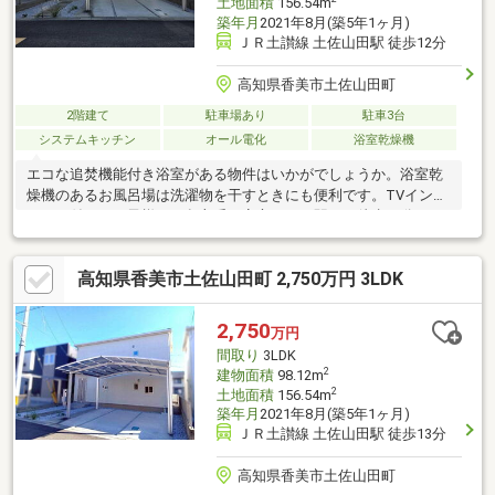
土地面積
156.54m
築年月
2021年8月(築5年1ヶ月)
ＪＲ土讃線 土佐山田駅 徒歩12分
高知県香美市土佐山田町
2階建て
駐車場あり
駐車3台
システムキッチン
オール電化
浴室乾燥機
エコな追焚機能付き浴室がある物件はいかがでしょうか。浴室乾
燥機のあるお風呂場は洗濯物を干すときにも便利です。TVインタ
ーホン付きでお子様のお留守番も安心です。駅まで徒歩12分でア
クセス可能です。開放感溢れる室内が魅力の、3LDKの物件はこち
らです。お手入れが簡単なIH調理器です。建物面積98.12㎡もある
高知県香美市土佐山田町 2,750万円 3LDK
ので有効活用しましょう。
2,750
万円
間取り
3LDK
2
建物面積
98.12m
2
土地面積
156.54m
築年月
2021年8月(築5年1ヶ月)
ＪＲ土讃線 土佐山田駅 徒歩13分
高知県香美市土佐山田町