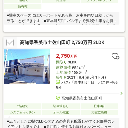
2階建て
南道路
システムキッチン
所有権
■駐車スペースにはカーポートがある為、お車を雨や日差しから
守ることができます！■東本町5丁目バス停まで歩4分！車をお持
ちでない方にも交通アクセス良好です！■JR土佐山田駅まで約9分
♪通勤・通学にも便利な立地です♪■整形地■和室があり、畳のぬく
もりを感じられる住まいです。■セブンイレブンやセイムスまで
高知県香美市土佐山田町 2,750万円 3LDK
歩4分、ダイソーやプロマートまで歩8分！車で3～4分の場所には
バリューかがみの店や同仁病院もあり、日々のお買い物から急な
用事まで便利に対応できる立地です。
2,750
万円
間取り
3LDK
2
建物面積
98.12m
2
土地面積
156.54m
築年月
2021年8月(築5年1ヶ月)
バス/「東本町5丁目」バス停 停歩
8分
高知県香美市土佐山田町
2階建て
駐車場あり
駐車3台
システムキッチン
オール電化
浴室乾燥機
■広々とした20帖のLDK♪大きめの家具も配置しやすくお部屋のレ
イアウトも楽々です。■多用途に使えるお庭付き♪バーベキューや