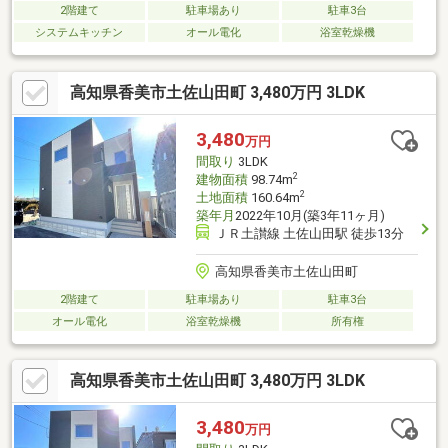
2階建て
駐車場あり
駐車3台
システムキッチン
オール電化
浴室乾燥機
高知県香美市土佐山田町 3,480万円 3LDK
3,480
万円
間取り
3LDK
2
建物面積
98.74m
2
土地面積
160.64m
築年月
2022年10月(築3年11ヶ月)
ＪＲ土讃線 土佐山田駅 徒歩13分
高知県香美市土佐山田町
2階建て
駐車場あり
駐車3台
オール電化
浴室乾燥機
所有権
高知県香美市土佐山田町 3,480万円 3LDK
3,480
万円