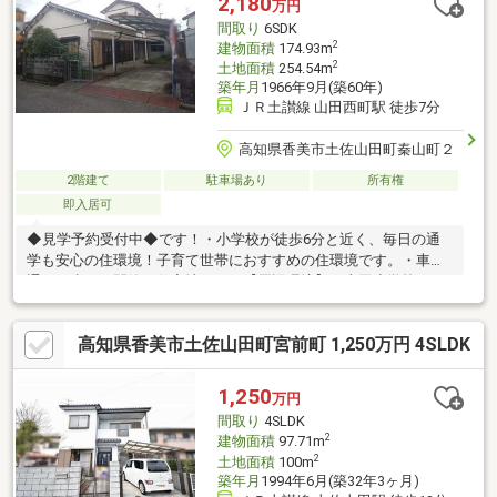
2,180
万円
間取り
6SDK
2
建物面積
174.93m
2
土地面積
254.54m
築年月
1966年9月(築60年)
ＪＲ土讃線 山田西町駅 徒歩7分
高知県香美市土佐山田町秦山町２
2階建て
駐車場あり
所有権
即入居可
◆見学予約受付中◆です！・小学校が徒歩6分と近く、毎日の通
学も安心の住環境！子育て世帯におすすめの住環境です。・車の
通りも少ない閑静な住宅地です。【周辺環境】・山田小学校400
ｍ（徒歩約6分）・鏡野中学校2200ｍ（徒歩約29分）
高知県香美市土佐山田町宮前町 1,250万円 4SLDK
1,250
万円
間取り
4SLDK
2
建物面積
97.71m
2
土地面積
100m
築年月
1994年6月(築32年3ヶ月)