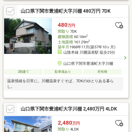
山口県下関市豊浦町大字川棚 480万円 7DK
480
万円
間取り
7DK
2
建物面積
60.16m
2
土地面積
161.29m
築年月
1968年11月(築57年10ヶ月)
山陰本線 川棚温泉駅 徒歩25分
山口県下関市豊浦町大字川棚
2階建て
駐車場あり
所有権
温泉情緒を日常に。川棚温泉すぐそば、7DKのゆとりある暮ら
し。
山口県下関市豊浦町大字川棚 2,480万円 4LDK
2,480
万円
間取り
4LDK