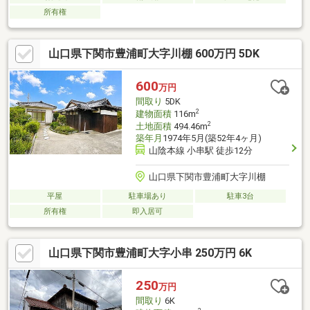
所有権
山口県下関市豊浦町大字川棚 600万円 5DK
600
万円
間取り
5DK
2
建物面積
116m
2
土地面積
494.46m
築年月
1974年5月(築52年4ヶ月)
山陰本線 小串駅 徒歩12分
山口県下関市豊浦町大字川棚
平屋
駐車場あり
駐車3台
所有権
即入居可
山口県下関市豊浦町大字小串 250万円 6K
250
万円
間取り
6K