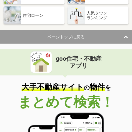
人気タウン
住宅ローン
ランキング
ページトップに戻る
goo住宅・不動産
アプリ
大手不動産サイト
物件
の
を
まとめて検索！