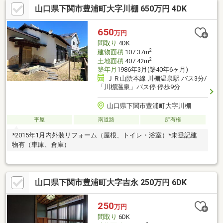
山口県下関市豊浦町大字川棚 650万円 4DK
650
万円
間取り
4DK
2
建物面積
107.37m
2
土地面積
407.42m
築年月
1986年3月(築40年6ヶ月)
ＪＲ山陰本線 川棚温泉駅 バス3分/
「川棚温泉」バス停 停歩9分
山口県下関市豊浦町大字川棚
平屋
南道路
所有権
*2015年1月内外装リフォーム（屋根、トイレ・浴室）*未登記建
物有（車庫、倉庫）
山口県下関市豊浦町大字吉永 250万円 6DK
250
万円
間取り
6DK