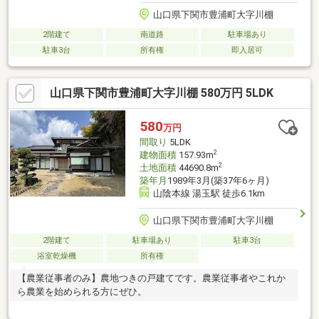
山口県下関市豊浦町大字川棚
2階建て
南道路
駐車場あり
駐車3台
所有権
即入居可
山口県下関市豊浦町大字川棚 580万円 5LDK
580
万円
間取り
5LDK
2
建物面積
157.93m
2
土地面積
44690.8m
築年月
1989年3月(築37年6ヶ月)
山陰本線 湯玉駅 徒歩6.1km
山口県下関市豊浦町大字川棚
2階建て
駐車場あり
駐車3台
浴室乾燥機
所有権
【農業従事者のみ】農地つきの戸建てです。農業従事者やこれか
ら農業を始められる方にぜひ。