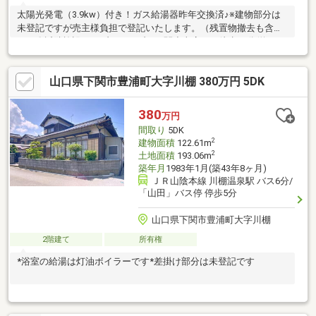
太陽光発電（3.9kw）付き！ガス給湯器昨年交換済♪※建物部分は
未登記ですが売主様負担で登記いたします。（残置物撤去も含
む）〇近隣施設・セブンイレブン下関小串店まで徒歩18分(約
1400m)
山口県下関市豊浦町大字川棚 380万円 5DK
380
万円
間取り
5DK
2
建物面積
122.61m
2
土地面積
193.06m
築年月
1983年1月(築43年8ヶ月)
ＪＲ山陰本線 川棚温泉駅 バス6分/
「山田」バス停 停歩5分
山口県下関市豊浦町大字川棚
2階建て
所有権
*浴室の給湯は灯油ボイラーです*差掛け部分は未登記です