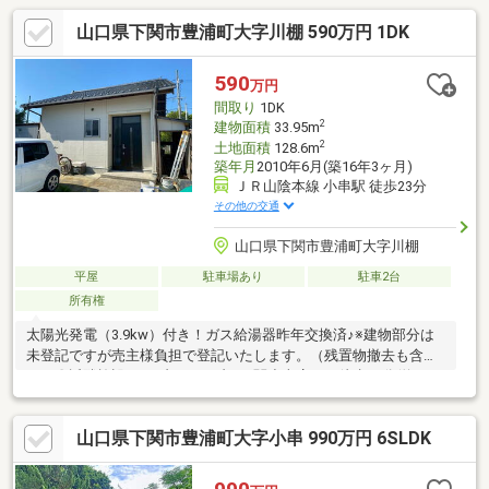
山口県下関市豊浦町大字川棚 590万円 1DK
590
万円
間取り
1DK
2
建物面積
33.95m
2
土地面積
128.6m
築年月
2010年6月(築16年3ヶ月)
ＪＲ山陰本線 小串駅 徒歩23分
その他の交通
山口県下関市豊浦町大字川棚
平屋
駐車場あり
駐車2台
所有権
太陽光発電（3.9kw）付き！ガス給湯器昨年交換済♪※建物部分は
未登記ですが売主様負担で登記いたします。（残置物撤去も含
む）〇近隣施設・セブンイレブン下関小串店まで徒歩18分(約
1400m)
山口県下関市豊浦町大字小串 990万円 6SLDK