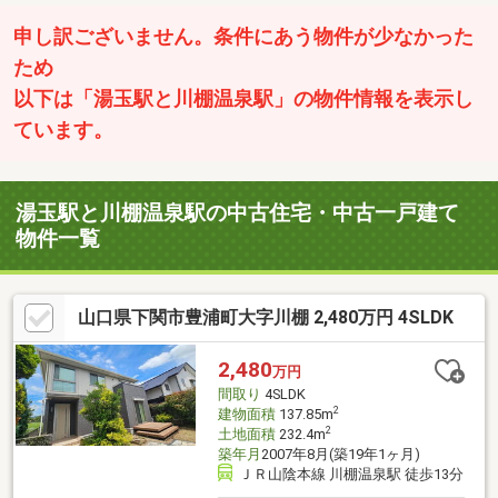
申し訳ございません。条件にあう物件が少なかった
ため
以下は「湯玉駅と川棚温泉駅」の物件情報を表示し
ています。
湯玉駅と川棚温泉駅の中古住宅・中古一戸建て
物件一覧
山口県下関市豊浦町大字川棚 2,480万円 4SLDK
2,480
万円
間取り
4SLDK
2
建物面積
137.85m
2
土地面積
232.4m
築年月
2007年8月(築19年1ヶ月)
ＪＲ山陰本線 川棚温泉駅 徒歩13分