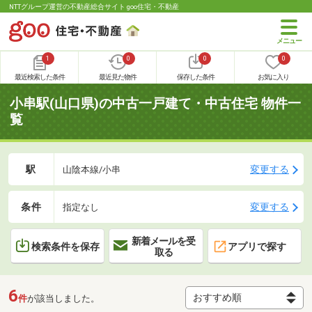
NTTグループ運営の不動産総合サイト goo住宅・不動産
1
0
0
0
最近検索した条件
最近見た物件
保存した条件
お気に入り
小串駅(山口県)の中古一戸建て・中古住宅 物件一
覧
駅
変更する
山陰本線/小串
条件
変更する
指定なし
新着メールを受
検索条件を保存
アプリで探す
取る
6
件
が該当しました。