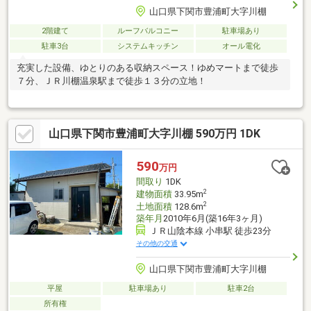
山口県下関市豊浦町大字川棚
2階建て
ルーフバルコニー
駐車場あり
駐車3台
システムキッチン
オール電化
充実した設備、ゆとりのある収納スペース！ゆめマートまで徒歩
７分、ＪＲ川棚温泉駅まで徒歩１３分の立地！
山口県下関市豊浦町大字川棚 590万円 1DK
590
万円
間取り
1DK
2
建物面積
33.95m
2
土地面積
128.6m
築年月
2010年6月(築16年3ヶ月)
ＪＲ山陰本線 小串駅 徒歩23分
その他の交通
山口県下関市豊浦町大字川棚
平屋
駐車場あり
駐車2台
所有権