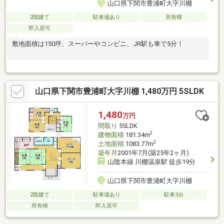
山口県下関市豊浦町大字川棚
2階建て
駐車場あり
所有権
即入居可
敷地面積は150坪、スーパーやコンビニ、JR駅も車で5分！
山口県下関市豊浦町大字川棚 1,480万円 5SLDK
1,480
万円
間取り
5SLDK
2
建物面積
181.34m
2
土地面積
1083.77m
築年月
2001年7月(築25年2ヶ月)
山陰本線 川棚温泉駅 徒歩19分
山口県下関市豊浦町大字川棚
2階建て
駐車場あり
駐車3台
所有権
即入居可