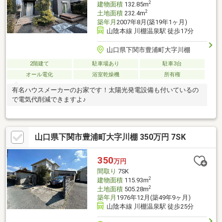
2
建物面積
132.85m
2
土地面積
232.4m
築年月
2007年8月(築19年1ヶ月)
山陰本線 川棚温泉駅 徒歩17分
山口県下関市豊浦町大字川棚
2階建て
駐車場あり
駐車3台
オール電化
浴室乾燥機
所有権
有名ハウスメーカーのお家です！太陽光発電設備も付いているの
で電気代削減できますよ♪
山口県下関市豊浦町大字川棚 350万円 7SK
350
万円
間取り
7SK
2
建物面積
115.93m
2
土地面積
505.28m
築年月
1976年12月(築49年9ヶ月)
山陰本線 川棚温泉駅 徒歩25分