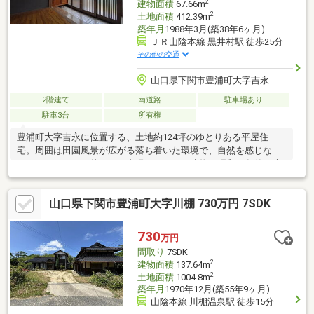
2
建物面積
67.66m
2
土地面積
412.39m
築年月
1988年3月(築38年6ヶ月)
ＪＲ山陰本線 黒井村駅 徒歩25分
その他の交通
山口県下関市豊浦町大字吉永
2階建て
南道路
駐車場あり
駐車3台
所有権
豊浦町大字吉永に位置する、土地約124坪のゆとりある平屋住
宅。周囲は田園風景が広がる落ち着いた環境で、自然を感じなが
らゆったりとした暮らしが実現できます。建物は昭和63年築の木
造瓦葺平家建。登記面積は67.66㎡ですが、未登記の増築部分があ
り、室内は広がりのある空間となっています。天井が高く、広縁
山口県下関市豊浦町大字川棚 730万円 7SDK
も備えた和のつくりで、風通しも良く快適に過ごせます。敷地は
広く、駐車スペースは4台以上確保可能。来客時や複数台所有の方
にも安心です。前面道路もゆとりがあり、車の出入りもしやすい
730
万円
環境です。日常の喧騒から離れたスローライフや、週末利用のセ
間取り
7SDK
カンドハウスとしてもおすすめできる物件です。
2
建物面積
137.64m
2
土地面積
1004.8m
築年月
1970年12月(築55年9ヶ月)
山陰本線 川棚温泉駅 徒歩15分