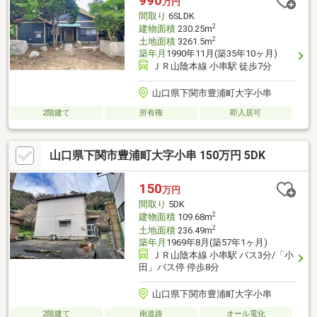
990
万円
間取り
6SLDK
2
建物面積
230.25m
2
土地面積
3261.5m
築年月
1990年11月(築35年10ヶ月)
ＪＲ山陰本線 小串駅 徒歩7分
山口県下関市豊浦町大字小串
2階建て
所有権
即入居可
山口県下関市豊浦町大字小串 150万円 5DK
150
万円
間取り
5DK
2
建物面積
109.68m
2
土地面積
236.49m
築年月
1969年8月(築57年1ヶ月)
ＪＲ山陰本線 小串駅 バス3分/「小
田」バス停 停歩8分
山口県下関市豊浦町大字小串
2階建て
南道路
オール電化