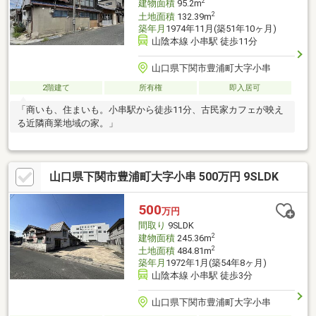
2
建物面積
95.2m
2
土地面積
132.39m
築年月
1974年11月(築51年10ヶ月)
山陰本線 小串駅 徒歩11分
山口県下関市豊浦町大字小串
2階建て
所有権
即入居可
「商いも、住まいも。小串駅から徒歩11分、古民家カフェが映え
る近隣商業地域の家。」
山口県下関市豊浦町大字小串 500万円 9SLDK
500
万円
間取り
9SLDK
2
建物面積
245.36m
2
土地面積
484.81m
築年月
1972年1月(築54年8ヶ月)
山陰本線 小串駅 徒歩3分
山口県下関市豊浦町大字小串