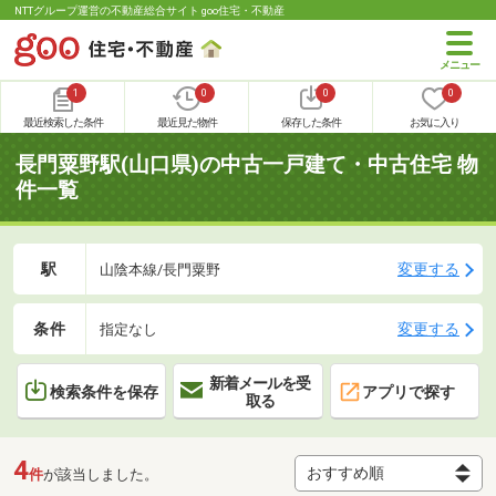
NTTグループ運営の不動産総合サイト goo住宅・不動産
1
0
0
0
最近検索した条件
最近見た物件
保存した条件
お気に入り
長門粟野駅(山口県)の中古一戸建て・中古住宅 物
件一覧
駅
変更する
山陰本線/長門粟野
条件
変更する
指定なし
新着メールを受
検索条件を保存
アプリで探す
取る
4
件
が該当しました。