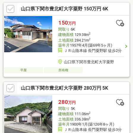
山口県下関市豊北町大字粟野 150万円 6K
150
万円
間取り
6K
2
建物面積
129.38m
2
土地面積
284.21m
築年月
1957年4月(築69年5ヶ月)
ＪＲ山陰本線 長門粟野駅 徒歩2分
山口県下関市豊北町大字粟野
平屋
所有権
山口県下関市豊北町大字粟野 280万円 5K
280
万円
間取り
5K
2
建物面積
111.06m
2
土地面積
336.38m
築年月
1900年1月(築126年8ヶ月)
ＪＲ山陰本線 長門粟野駅 徒歩3分