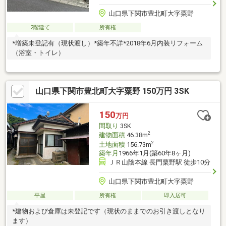
山口県下関市豊北町大字粟野
2階建て
所有権
*増築未登記有（現状渡し）*築年不詳*2018年6月内装リフォーム
（浴室・トイレ）
山口県下関市豊北町大字粟野 150万円 3SK
150
万円
間取り
3SK
2
建物面積
46.38m
2
土地面積
156.73m
築年月
1966年1月(築60年8ヶ月)
ＪＲ山陰本線 長門粟野駅 徒歩10分
山口県下関市豊北町大字粟野
平屋
所有権
即入居可
*建物および倉庫は未登記です（現状のままでのお引き渡しとなり
ます）