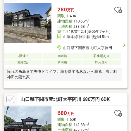
280
万円
間取り
4DK
2
建物面積
110.65m
2
土地面積
233.68m
築年月
1970年2月(築56年7ヶ月)
山陰本線 阿川駅 徒歩4.5km
山口県下関市豊北町大字神田
2階建て
南道路
駐車場あり
駐車2台
所有権
即入居可
憧れの角島まで爽快ドライブ。海を愛するあなたへ贈る、豊北町
神田の隠れ家
山口県下関市豊北町大字阿川 680万円 6DK
680
万円
間取り
6DK
2
建物面積
142.88m
2
土地面積
427.12m