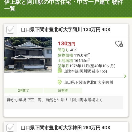
伊上駅と阿川駅の中古住宅・中古一戸建て 物件
一覧
山口県下関市豊北町大字阿川 130万円 4DK
130
万円
間取り
4DK
2
建物面積
119.07m
2
土地面積
164.15m
築年月
1976年11月(築49年10ヶ月)
山陰本線 阿川駅 徒歩16分
山口県下関市豊北町大字阿川
2階建て
所有権
静かな環境で空、海、自然と生活！！阿川海水浴場近く
山口県下関市豊北町大字神田 280万円 4DK