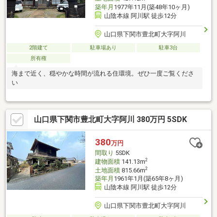
築年月
1977年11月(築48年10ヶ月)
山陰本線 阿川駅 徒歩12分
山口県下関市豊北町大字阿川
2階建て
駐車場あり
駐車3台
所有権
海まで近く、穏やかな時間が流れる住環境。ぜひ一度ご覧くださ
い
山口県下関市豊北町大字阿川 380万円 5SDK
380
万円
間取り
5SDK
2
建物面積
141.13m
2
土地面積
815.66m
築年月
1961年1月(築65年8ヶ月)
山陰本線 阿川駅 徒歩12分
山口県下関市豊北町大字阿川