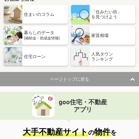
「住みたい街」
住まいのコラム
を見つけよう
暮らしのデータ
家賃相場
(補助金・助成金情報)
人気タウン
住宅ローン
ランキング
ページトップに戻る
goo住宅・不動産
アプリ
大手不動産サイト
物件
の
を