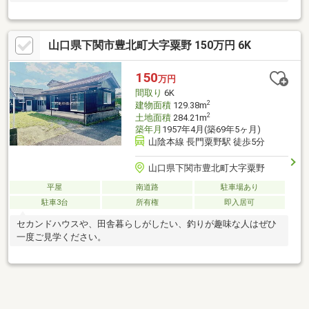
山口県下関市豊北町大字粟野 150万円 6K
150
万円
間取り
6K
2
建物面積
129.38m
2
土地面積
284.21m
築年月
1957年4月(築69年5ヶ月)
山陰本線 長門粟野駅 徒歩5分
山口県下関市豊北町大字粟野
平屋
南道路
駐車場あり
駐車3台
所有権
即入居可
セカンドハウスや、田舎暮らしがしたい、釣りが趣味な人はぜひ
一度ご見学ください。