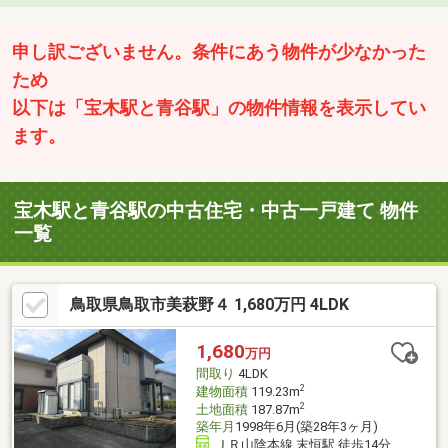
申し訳ございません。条件にあう物件が少なかった
ため
以下は「宝木駅と青谷駅」の物件情報を表示してい
ます。
宝木駅と青谷駅の中古住宅・中古一戸建て 物件
一覧
鳥取県鳥取市美萩野４ 1,680万円 4LDK
1,680
万円
間取り
4LDK
2
建物面積
119.23m
2
土地面積
187.87m
築年月
1998年6月(築28年3ヶ月)
ＪＲ山陰本線 末恒駅 徒歩14分