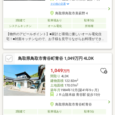
その他の交通
鳥取県鳥取市美萩野４
2階建て
駐車場あり
駐車3台
システムキッチン
オール電化
所有権
【物件のアピールポイント】■家計と環境に優しいオール電化住
宅！■対面キッチンなので、お子様を見守りながらお料理ができ
ます♪■駐車スペース3台可！■前面道路幅員約6ｍ！駐車が苦手な
方でも安心です！【周辺環境】■末垣小学校まで徒歩約18分■スー
パーマルワ美萩野店まで車で約3分※駐車場3台（車両の大きさに
鳥取県鳥取市青谷町青谷 1,049万円 4LDK
よる）※令和7年11月一部リフォーム済
1,049
万円
間取り
4LDK
2
建物面積
122.82m
2
土地面積
170.07m
築年月
1984年12月(築41年9ヶ月)
ＪＲ山陰本線 青谷駅 徒歩15分
鳥取県鳥取市青谷町青谷
2階建て
駐車場あり
駐車3台