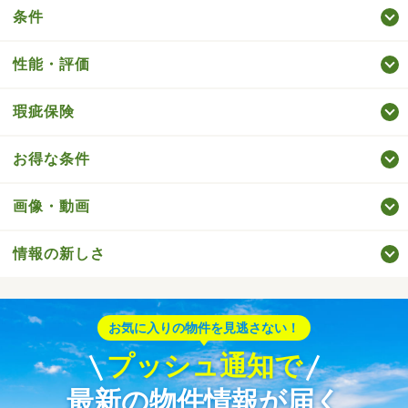
条件
性能・評価
瑕疵保険
お得な条件
画像・動画
情報の新しさ
お気に入りの物件を見逃さない！
プッシュ通知で
最新の物件情報が届く