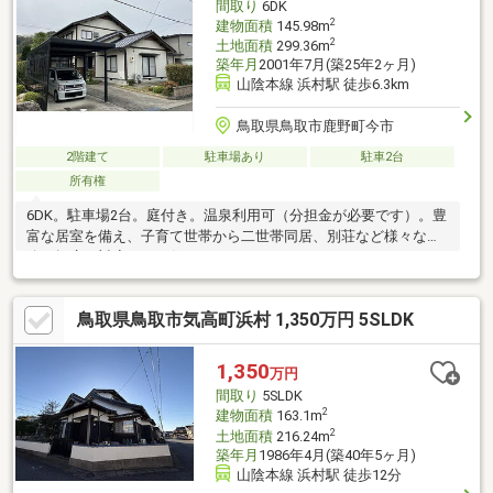
間取り
6DK
2
建物面積
145.98m
2
土地面積
299.36m
築年月
2001年7月(築25年2ヶ月)
山陰本線 浜村駅 徒歩6.3km
鳥取県鳥取市鹿野町今市
2階建て
駐車場あり
駐車2台
所有権
6DK。駐車場2台。庭付き。温泉利用可（分担金が必要です）。豊
富な居室を備え、子育て世帯から二世帯同居、別荘など様々な用
途に幅広く対応できる住まいです。
鳥取県鳥取市気高町浜村 1,350万円 5SLDK
1,350
万円
間取り
5SLDK
2
建物面積
163.1m
2
土地面積
216.24m
築年月
1986年4月(築40年5ヶ月)
山陰本線 浜村駅 徒歩12分