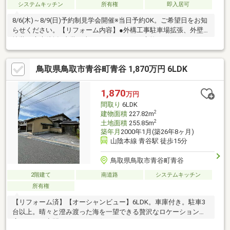
システムキッチン
所有権
即入居可
8/6(木)～8/9(日)予約制見学会開催※当日予約OK。ご希望日をお知
らせください。【リフォーム内容】●外構工事駐車場拡張、外壁
塗装、庭木伐採●内装工事システムキッチン交換、ユニットバス
交換、温水洗浄便座トイレ交換、洗面化粧台交換、玄関扉交換、
フローリング上張り、クロス張替え、畳表替え、クッションフロ
鳥取県鳥取市青谷町青谷 1,870万円 6LDK
ア張替え、建具交換、シューズボックス交換、インターホン設
置、火災警報器設置、照明LED交換【おすすめポイント】・雨漏
り、構造上主要な部分の欠陥や・腐食、給排水管の故障や漏水に
1,870
万円
ついてお引渡しより２年間保証・シロアリ防除工事施工後5年間保
間取り
6LDK
証・新品の照明器具設置済なので入
2
建物面積
227.82m
2
土地面積
255.85m
築年月
2000年1月(築26年8ヶ月)
山陰本線 青谷駅 徒歩15分
鳥取県鳥取市青谷町青谷
2階建て
南道路
システムキッチン
所有権
【リフォーム済】【オーシャンビュー】6LDK。車庫付き。駐車3
台以上。晴々と澄み渡った海を一望できる贅沢なロケーション。
広々とした空間のゆとりある住まいです。