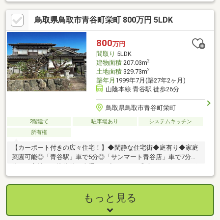
鳥取県鳥取市青谷町栄町 800万円 5LDK
800
万円
間取り
5LDK
2
建物面積
207.03m
2
土地面積
329.73m
築年月
1999年7月(築27年2ヶ月)
山陰本線 青谷駅 徒歩26分
鳥取県鳥取市青谷町栄町
2階建て
駐車場あり
システムキッチン
所有権
【カーポート付きの広々住宅！】◆閑静な住宅街◆庭有り◆家庭
菜園可能◎「青谷駅」車で5分◎「サンマート青谷店」車で7分◎
静かな立地で、比較的に車通りが少ないです◎庭でガーデニング
や家庭菜園を楽しめます
もっと見る