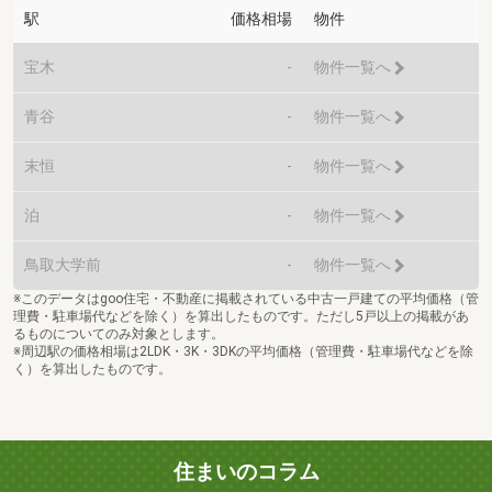
駅
価格相場
物件
宝木
-
物件一覧へ
青谷
-
物件一覧へ
末恒
-
物件一覧へ
泊
-
物件一覧へ
鳥取大学前
-
物件一覧へ
※このデータはgoo住宅・不動産に掲載されている中古一戸建ての平均価格（管
理費・駐車場代などを除く）を算出したものです。ただし5戸以上の掲載があ
るものについてのみ対象とします。
※周辺駅の価格相場は2LDK・3K・3DKの平均価格（管理費・駐車場代などを除
く）を算出したものです。
住まいのコラム