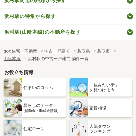
浜村駅周辺の路線から探す
浜村駅の特集から探す
浜村駅(山陰本線)の不動産を探す
goo住宅・不動産
中古一戸建て
鳥取県
鳥取市
山陰本線
浜村駅の中古一戸建て 物件一覧
お役立ち情報
「住みたい街」
住まいのコラム
を見つけよう
暮らしのデータ
家賃相場
(補助金・助成金情報)
人気タウン
住宅ローン
ランキング