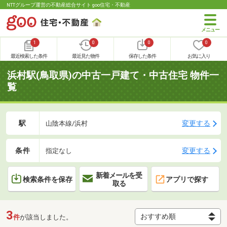
NTTグループ運営の不動産総合サイト goo住宅・不動産
1
0
0
0
最近検索した条件
最近見た物件
保存した条件
お気に入り
浜村駅(鳥取県)の中古一戸建て・中古住宅 物件一
覧
駅
変更する
山陰本線/浜村
条件
変更する
指定なし
新着メールを受
検索条件を保存
アプリで探す
取る
3
件
が該当しました。