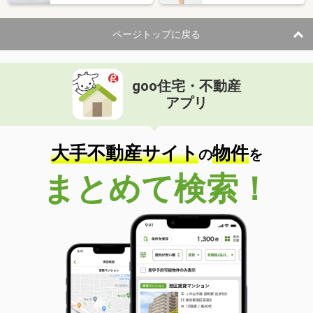
ページトップに戻る
goo住宅・不動産
アプリ
大手不動産サイト
物件
の
を
まとめて検索！