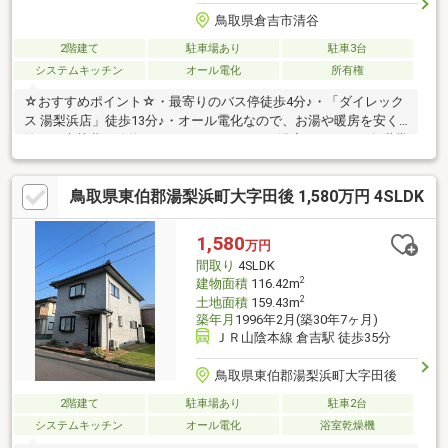
鳥取県倉吉市清谷
2階建て
駐車場あり
駐車3台
システムキッチン
オール電化
所有権
☆おすすめポイント☆・最寄りのバス停徒歩4分♪・「ダイレック
ス 湯梨浜店」徒歩13分♪・オール電化なので、お湯や暖房を安く
使えて光熱費も節約できます♪・キッチン・浴室・トイレを各世帯
に配置した完全分離型二世帯住宅♪・ライフスタイルに合わせて使
える、和室・洋室のある住まい♪・外遊びや家庭菜園も楽しめる、
鳥取県東伯郡湯梨浜町大字田後 1,580万円 4SLDK
ゆとりある広いお庭付き♪間取り：6SLDDKK 敷地内に未登記の木
造平屋建物7.88㎡/アルミ製車庫6.77㎡有り
◆◆──────────◆◆ 物件見学予約受付中！ お問い合わせ
1,580
万円
はお早めに！ TEL【0857-30-7788】◆◆──────────◆◆
間取り
4SLDK
2
建物面積
116.42m
2
土地面積
159.43m
築年月
1996年2月(築30年7ヶ月)
ＪＲ山陰本線 倉吉駅 徒歩35分
鳥取県東伯郡湯梨浜町大字田後
2階建て
駐車場あり
駐車2台
システムキッチン
オール電化
浴室乾燥機