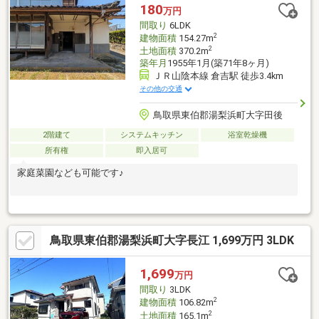
180
万円
間取り
6LDK
2
建物面積
154.27m
2
土地面積
370.2m
築年月
1955年1月(築71年8ヶ月)
ＪＲ山陰本線 倉吉駅 徒歩3.4km
その他の交通
鳥取県東伯郡湯梨浜町大字田後
2階建て
システムキッチン
浴室乾燥機
所有権
即入居可
家庭菜園なども可能です♪
鳥取県東伯郡湯梨浜町大字長江 1,699万円 3LDK
1,699
万円
間取り
3LDK
2
建物面積
106.82m
2
土地面積
165.1m