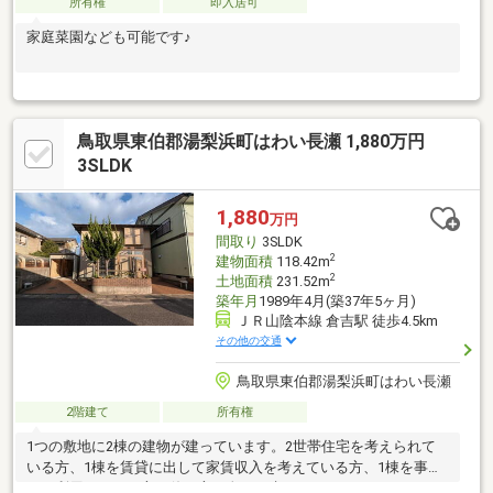
所有権
即入居可
家庭菜園なども可能です♪
鳥取県東伯郡湯梨浜町はわい長瀬 1,880万円
3SLDK
1,880
万円
間取り
3SLDK
2
建物面積
118.42m
2
土地面積
231.52m
築年月
1989年4月(築37年5ヶ月)
ＪＲ山陰本線 倉吉駅 徒歩4.5km
その他の交通
鳥取県東伯郡湯梨浜町はわい長瀬
2階建て
所有権
1つの敷地に2棟の建物が建っています。2世帯住宅を考えられて
いる方、1棟を賃貸に出して家賃収入を考えている方、1棟を事業
でご利用されたい方、使い方は色々と考えられます。