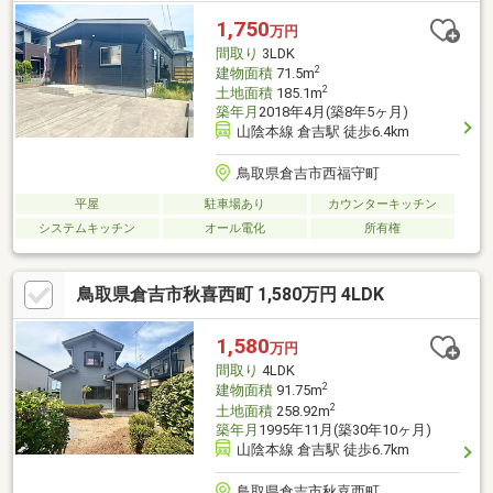
1,750
万円
間取り
3LDK
2
建物面積
71.5m
2
土地面積
185.1m
築年月
2018年4月(築8年5ヶ月)
山陰本線 倉吉駅 徒歩6.4km
鳥取県倉吉市西福守町
平屋
駐車場あり
カウンターキッチン
システムキッチン
オール電化
所有権
鳥取県倉吉市秋喜西町 1,580万円 4LDK
1,580
万円
間取り
4LDK
2
建物面積
91.75m
2
土地面積
258.92m
築年月
1995年11月(築30年10ヶ月)
山陰本線 倉吉駅 徒歩6.7km
鳥取県倉吉市秋喜西町