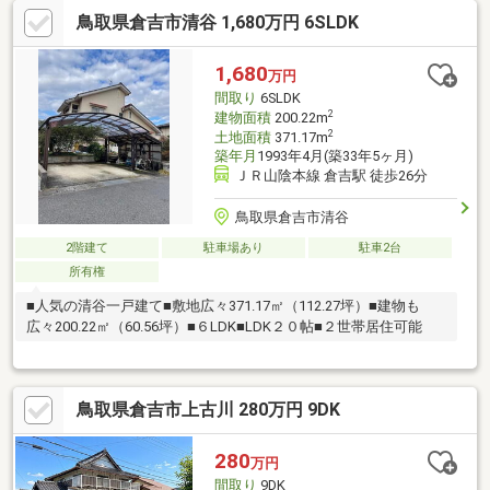
鳥取県倉吉市清谷 1,680万円 6SLDK
1,680
万円
間取り
6SLDK
2
建物面積
200.22m
2
土地面積
371.17m
築年月
1993年4月(築33年5ヶ月)
ＪＲ山陰本線 倉吉駅 徒歩26分
鳥取県倉吉市清谷
2階建て
駐車場あり
駐車2台
所有権
■人気の清谷一戸建て■敷地広々371.17㎡（112.27坪）■建物も
広々200.22㎡（60.56坪）■６LDK■LDK２０帖■２世帯居住可能
鳥取県倉吉市上古川 280万円 9DK
280
万円
間取り
9DK