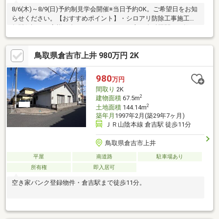
8/6(木)～8/9(日)予約制見学会開催※当日予約OK。ご希望日をお知
らせください。【おすすめポイント】・シロアリ防除工事施工後5
年間保証・お客様に合わせたローンの組み方や金融機関をご提
案。住宅ローンが初めての方でもお気軽にご相談ください【周辺
施設】・上北条小学校400ｍ（徒歩5分）・河北中学校2400ｍ（徒
鳥取県倉吉市上井 980万円 2K
歩30分）
980
万円
間取り
2K
2
建物面積
67.5m
2
土地面積
144.14m
築年月
1997年2月(築29年7ヶ月)
ＪＲ山陰本線 倉吉駅 徒歩11分
鳥取県倉吉市上井
平屋
南道路
駐車場あり
所有権
即入居可
空き家バンク登録物件・倉吉駅まで徒歩11分。