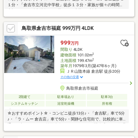
１分・「倉吉市立河北中学校」徒歩１３分・家族が個々の時間を
大切にできる独立階段♪・お子さまの成長にも対応できる、たっぷ
りの部屋数♪・ライフスタイルに合わせて使える、和室・洋室のあ
る住まい♪・カーポート付きで愛車を雨風から守れます
鳥取県倉吉市福庭 999万円 4LDK
♪◆◆──────────◆◆ 物件見学予約受付中！ お問い合わ
せはお早めに！ TEL【0857-30-7788】◆◆──────────◆◆
999
万円
間取り
4LDK
2
建物面積
101.02m
2
土地面積
199.47m
築年月
1979年3月(築47年6ヶ月)
ＪＲ山陰本線 倉吉駅 徒歩20分
その他の交通
鳥取県倉吉市福庭
2階建て
駐車場あり
駐車3台
システムキッチン
浴室乾燥機
所有権
☆おすすめポイント☆・コンビニ徒歩13分♪・「倉吉駅」車で5分
♪・「ラ・ムー 倉吉店」車で5分♪・閑静な住宅街で、比較的に車
通りが少ないです♪・前面道路にゆとりがあり、開放感のある住環
境♪・リフォーム済みなので内装が新品同様に綺麗です♪・家族が
個々の時間を大切にできる独立階段♪・対面式キッチンで会話を楽