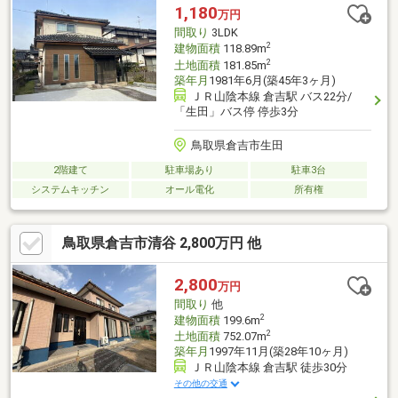
♪◆◆──────────◆◆ 物件見学予約受付中！ お問い合わ
1,180
万円
せはお早めに！ TEL【0857-30-7788】◆◆──────────◆◆
間取り
3LDK
2
建物面積
118.89m
2
土地面積
181.85m
築年月
1981年6月(築45年3ヶ月)
ＪＲ山陰本線 倉吉駅 バス22分/
「生田」バス停 停歩3分
鳥取県倉吉市生田
2階建て
駐車場あり
駐車3台
システムキッチン
オール電化
所有権
鳥取県倉吉市清谷 2,800万円 他
2,800
万円
間取り
他
2
建物面積
199.6m
2
土地面積
752.07m
築年月
1997年11月(築28年10ヶ月)
ＪＲ山陰本線 倉吉駅 徒歩30分
その他の交通