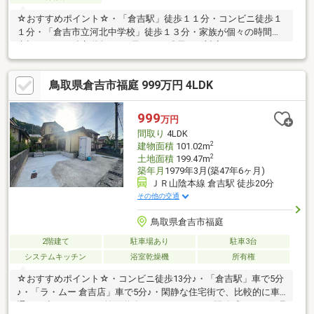
☆おすすめポイント☆・「倉吉駅」徒歩１１分・コンビニ徒歩１
１分・「倉吉市立河北中学校」徒歩１３分・家族が個々の時間を
大切にできる独立階段♪・お子さまの成長にも対応できる、たっぷ
りの部屋数♪・ライフスタイルに合わせて使える、和室・洋室のあ
る住まい♪・カーポート付きで愛車を雨風から守れます
鳥取県倉吉市福庭 999万円 4LDK
♪◆◆──────────◆◆ 物件見学予約受付中！ お問い合わ
せはお早めに！ TEL【0857-30-7788】◆◆──────────◆◆
999
万円
間取り
4LDK
2
建物面積
101.02m
2
土地面積
199.47m
築年月
1979年3月(築47年6ヶ月)
ＪＲ山陰本線 倉吉駅 徒歩20分
その他の交通
鳥取県倉吉市福庭
2階建て
駐車場あり
駐車3台
システムキッチン
浴室乾燥機
所有権
☆おすすめポイント☆・コンビニ徒歩13分♪・「倉吉駅」車で5分
♪・「ラ・ムー 倉吉店」車で5分♪・閑静な住宅街で、比較的に車
通りが少ないです♪・前面道路にゆとりがあり、開放感のある住環