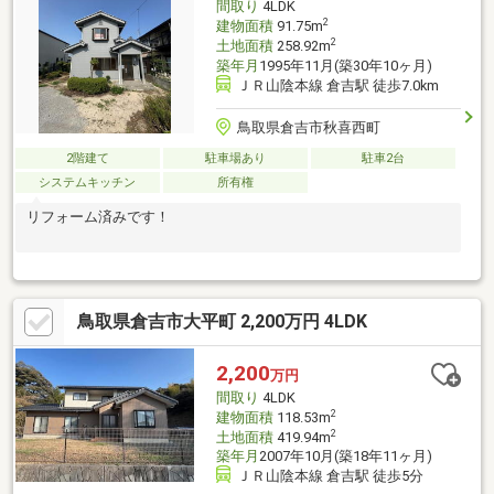
間取り
4LDK
2
建物面積
91.75m
2
土地面積
258.92m
築年月
1995年11月(築30年10ヶ月)
ＪＲ山陰本線 倉吉駅 徒歩7.0km
鳥取県倉吉市秋喜西町
2階建て
駐車場あり
駐車2台
システムキッチン
所有権
リフォーム済みです！
鳥取県倉吉市大平町 2,200万円 4LDK
2,200
万円
間取り
4LDK
2
建物面積
118.53m
2
土地面積
419.94m
築年月
2007年10月(築18年11ヶ月)
ＪＲ山陰本線 倉吉駅 徒歩5分