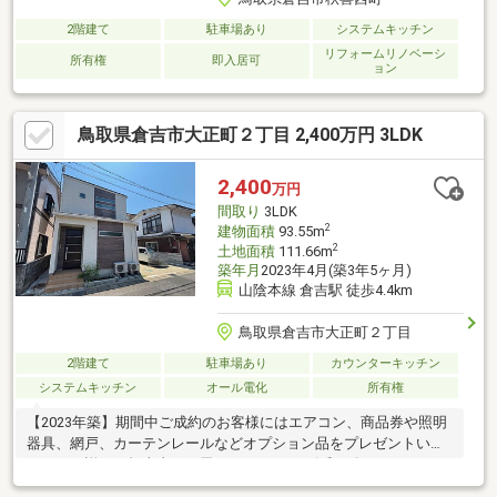
2階建て
駐車場あり
システムキッチン
リフォームリノベーシ
所有権
即入居可
ョン
鳥取県倉吉市大正町２丁目 2,400万円 3LDK
2,400
万円
間取り
3LDK
2
建物面積
93.55m
2
土地面積
111.66m
築年月
2023年4月(築3年5ヶ月)
山陰本線 倉吉駅 徒歩4.4km
鳥取県倉吉市大正町２丁目
2階建て
駐車場あり
カウンターキッチン
システムキッチン
オール電化
所有権
【2023年築】期間中ご成約のお客様にはエアコン、商品券や照明
器具、網戸、カーテンレールなどオプション品をプレゼントいた
します。詳細は担当者にお尋ねください。※令和８年8月31日まで