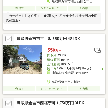
鳥取県倉吉市海田西町２丁目
2階建て
システムキッチン
所有権
【カーポート付き住宅！】◆閑静な住宅街◆小学校徒歩圏内◆商
業施設近く
鳥取県倉吉市古川沢 550万円 4SLDK
550
万円
間取り
4SLDK
2
建物面積
164m
2
土地面積
380.16m
築年月
1992年1月(築34年8ヶ月)
山陰本線 倉吉駅 徒歩35分
鳥取県倉吉市古川沢
2階建て
システムキッチン
所有権
鳥取県倉吉市西福守町 1,750万円 3LDK