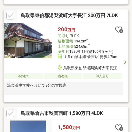
鳥取県東伯郡湯梨浜町大字長江 200万円 7LDK
200
万円
間取り
7LDK
2
建物面積
134.2m
2
土地面積
524.68m
築年月
1920年1月(築106年8ヶ月)
ＪＲ山陰本線 倉吉駅 徒歩4.7km
鳥取県東伯郡湯梨浜町大字長江
2階建て
所有権
即入居可
湯梨浜中学校へ歩いて3分の古民家
鳥取県倉吉市秋喜西町 1,580万円 4LDK
1,580
万円