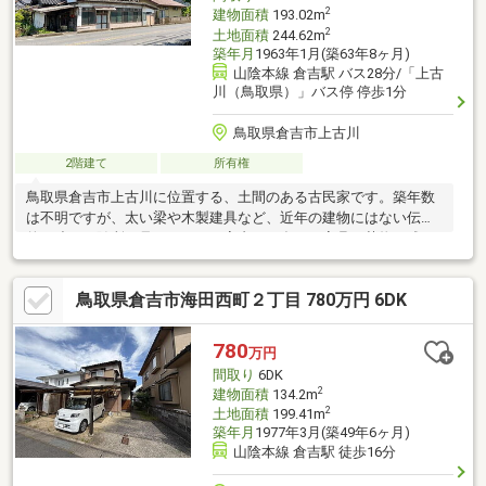
2
建物面積
193.02m
2
土地面積
244.62m
築年月
1963年1月(築63年8ヶ月)
山陰本線 倉吉駅 バス28分/「上古
川（鳥取県）」バス停 停歩1分
鳥取県倉吉市上古川
2階建て
所有権
鳥取県倉吉市上古川に位置する、土間のある古民家です。築年数
は不明ですが、太い梁や木製建具など、近年の建物にはない伝統
的な造りが随所に見られます。室内には多くの家具や荷物が残っ
ておりますが、そのままの
鳥取県倉吉市海田西町２丁目 780万円 6DK
780
万円
間取り
6DK
2
建物面積
134.2m
2
土地面積
199.41m
築年月
1977年3月(築49年6ヶ月)
山陰本線 倉吉駅 徒歩16分