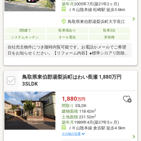
築年月
2005年7月(築21年2ヶ月)
ＪＲ山陰本線 松崎駅 徒歩3.6km
鳥取県東伯郡湯梨浜町大字長江
2階建て
駐車場あり
駐車2台
システムキッチン
オール電化
所有権
自社売主物件につき随時内覧可能です。お電話かメールでご希望
日をお知らせください。【リフォーム内容】●標準シロアリ防除
工事、クリーニング、鍵交換、雨漏り点検、設備点検●外構・外
装屋根塗装、外壁塗装or張替、庭木伐採●水回りシステムキッチン
交換、ユニットバス交換、トイレ交換、洗面化粧台交換●その他
鳥取県東伯郡湯梨浜町はわい長瀬 1,880万円
設備インターホン設置、火災警報器設置、照明器具交換【おすす
めポイント】・本物件は条件により住宅ローン減税が適用されま
3SLDK
す。・雨漏り、構造上主要な部分の欠陥や・腐食、給排水管の故
障や漏水についてお引渡しより２年間保証・シロアリ防除工事施
1,880
万円
工後5年間保証
間取り
3SLDK
2
建物面積
118.42m
2
土地面積
231.52m
築年月
1989年4月(築37年5ヶ月)
ＪＲ山陰本線 倉吉駅 徒歩4.5km
その他の交通