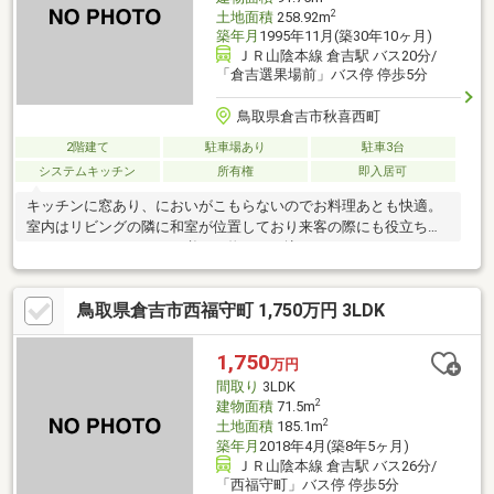
2
土地面積
258.92m
築年月
1995年11月(築30年10ヶ月)
ＪＲ山陰本線 倉吉駅 バス20分/
「倉吉選果場前」バス停 停歩5分
鳥取県倉吉市秋喜西町
2階建て
駐車場あり
駐車3台
システムキッチン
所有権
即入居可
キッチンに窓あり、においがこもらないのでお料理あとも快適。
室内はリビングの隣に和室が位置しており来客の際にも役立ちま
す。システムキッチンは必要な物が組み込まれているため、すぐ
調理できます。ご家族にも十分な広さの4LDK物件です。快適な住
環境が魅力的な中古の戸建て物件で充実した日々を過ごしません
鳥取県倉吉市西福守町 1,750万円 3LDK
か。3口コンロが付いているので、3つの料理を同時に進められて
時短につながります。すぐに引っ越すことができる、即引渡し可
能な物件がございます。
1,750
万円
間取り
3LDK
2
建物面積
71.5m
2
土地面積
185.1m
築年月
2018年4月(築8年5ヶ月)
ＪＲ山陰本線 倉吉駅 バス26分/
「西福守町」バス停 停歩5分