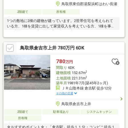
鳥取県東伯郡湯梨浜町はわい長瀬
2階建て
所有権
1つの敷地に2棟の建物が建っています。2世帯住宅を考えられて
いる方、1棟を賃貸に出して家賃収入を考えている方、1棟を事業
でご利用されたい方、使い方は色々と考えられます。
鳥取県倉吉市上井 780万円 6DK
780
万円
間取り
6DK
2
建物面積
152.67m
2
土地面積
221.31m
築年月
1981年7月(築45年2ヶ月)
ＪＲ山陰本線 倉吉駅 徒歩12分
その他の交通
鳥取県倉吉市上井
2階建て
駐車場あり
システムキッチン
所有権
☆おすすめポイント☆・「倉吉駅」徒歩１１分・コンビニ徒歩１