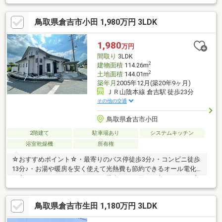
境♪・リフォーム済みなので内装が新品同様に綺麗です♪・家族が
個々の時間を大切にできる独立階段♪・対面式キッチンで会話を楽
鳥取県倉吉市小田 1,980万円 3LDK
しみながら料理や片付けがスムーズに♪・全室に収納があり、家族
それぞれの荷物を分けて収納可能♪※土砂災害警戒区域
◆◆──────────◆◆ 物件見学予約受付中！ お問い合わせ
1,980
万円
はお早めに！ TEL【0857-30-7788】◆◆──────────◆◆
間取り
3LDK
2
建物面積
114.26m
2
土地面積
144.01m
築年月
2005年12月(築20年9ヶ月)
ＪＲ山陰本線 倉吉駅 徒歩23分
その他の交通
鳥取県倉吉市小田
2階建て
駐車場あり
システムキッチン
浴室乾燥機
所有権
☆おすすめポイント☆・最寄りのバス停徒歩3分♪・コンビニ徒歩
13分♪・お湯や暖房を安く使えて光熱費も節約できるオール電化
住宅♪・カーポートがあるので、愛車を雨や雪から守れます♪・家
族が個々の時間を大切にできる独立階段♪・対面式Ｌ型キッチン
で、家族と会話しながら効率よくお料理ができます♪・衣替え不
鳥取県倉吉市生田 1,180万円 3LDK
要！季節物までまとめて収納できるWICあり♪・サンルームがある
ので、天気を気にせず洗濯物を干せます