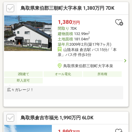
鳥取県東伯郡三朝町大字本泉 1,380万円 7DK
1,380
万円
間取り
7DK
2
建物面積
132.99m
2
土地面積
181.04m
築年月
2009年2月(築17年7ヶ月)
山陰本線 倉吉駅 バス15分/「本
泉」バス停 停歩3分
鳥取県東伯郡三朝町大字本泉
2階建て
オール電化
所有権
即入居可
広々ガレージ！
鳥取県倉吉市福光 1,990万円 6LDK
1,990