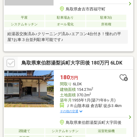
鳥取県倉吉市西福守町
平屋
駐車場あり
駐車3台
システムキッチン
オール電化
所有権
給湯器交換済み♪クリーニング済み♪エアコン4台付き！憧れの平
屋?お車３台並列駐車可能です♪
鳥取県東伯郡湯梨浜町大字田後 180万円 6LDK
180
万円
間取り
6LDK
2
建物面積
154.27m
2
土地面積
370.2m
築年月
1955年1月(築71年8ヶ月)
ＪＲ山陰本線 倉吉駅 徒歩3.4km
その他の交通
鳥取県東伯郡湯梨浜町大字田後
2階建て
システムキッチン
浴室乾燥機