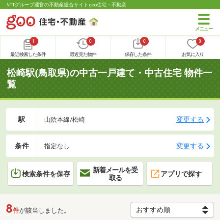
NTTグループ運営の不動産総合サイト goo住宅・不動産
1
0
0
0
最近検索した条件
最近見た物件
保存した条件
お気に入り
松崎駅(鳥取県)の中古一戸建て・中古住宅 物件一
覧
駅
変更する
山陰本線/松崎
条件
変更する
指定なし
新着メールを受
検索条件を保存
アプリで探す
取る
8
件
が該当しました。