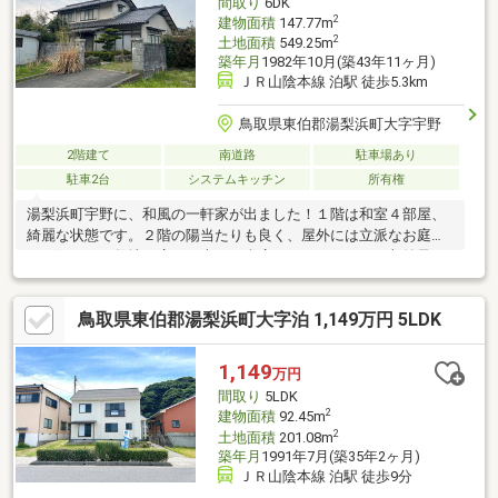
間取り
6DK
2
建物面積
147.77m
2
土地面積
549.25m
築年月
1982年10月(築43年11ヶ月)
ＪＲ山陰本線 泊駅 徒歩5.3km
鳥取県東伯郡湯梨浜町大字宇野
2階建て
南道路
駐車場あり
駐車2台
システムキッチン
所有権
湯梨浜町宇野に、和風の一軒家が出ました！１階は和室４部屋、
綺麗な状態です。２階の陽当たりも良く、屋外には立派なお庭も
ございます。敷地も広く、大きな倉庫もありますので、収納量も
豊富です。是非お問い合わせください！
鳥取県東伯郡湯梨浜町大字泊 1,149万円 5LDK
1,149
万円
間取り
5LDK
2
建物面積
92.45m
2
土地面積
201.08m
築年月
1991年7月(築35年2ヶ月)
ＪＲ山陰本線 泊駅 徒歩9分