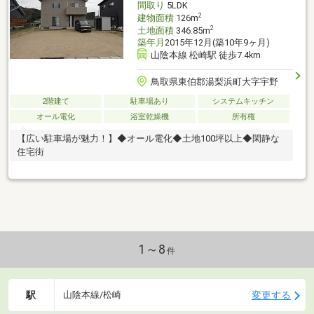
間取り
5LDK
2
建物面積
126m
2
土地面積
346.85m
築年月
2015年12月(築10年9ヶ月)
山陰本線 松崎駅 徒歩7.4km
鳥取県東伯郡湯梨浜町大字宇野
2階建て
駐車場あり
システムキッチン
オール電化
浴室乾燥機
所有権
【広い駐車場が魅力！】◆オール電化◆土地100坪以上◆閑静な
住宅街
1～8
件
駅
変更する
山陰本線/松崎