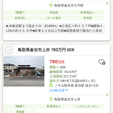
鳥取県倉吉市大平町
2階建て
南道路
駐車場あり
駐車3台
オール電化
所有権
■JR倉吉駅まで徒歩５分（約400m）■土地広々約１２７坪■建物４
LDKの約３５.８坪■駐車も４台以上可能■南西角地で陽当たり良好
鳥取県倉吉市上井 780万円 6DK
780
万円
間取り
6DK
2
建物面積
152.67m
2
土地面積
221.31m
築年月
1981年7月(築45年2ヶ月)
ＪＲ山陰本線 倉吉駅 徒歩12分
その他の交通
鳥取県倉吉市上井
2階建て
駐車場あり
システムキッチン
所有権