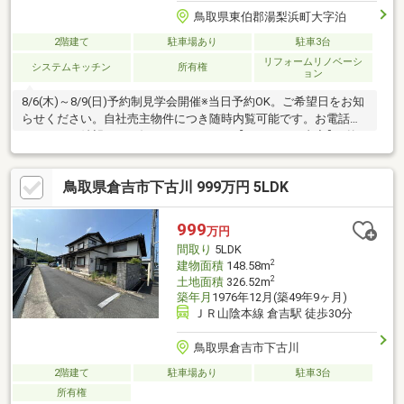
鳥取県東伯郡湯梨浜町大字泊
2階建て
駐車場あり
駐車3台
リフォームリノベーシ
システムキッチン
所有権
ョン
8/6(木)～8/9(日)予約制見学会開催※当日予約OK。ご希望日をお知
らせください。自社売主物件につき随時内覧可能です。お電話か
メールでご希望日をお知らせください。【リフォーム内容】●外
構工事駐車場拡張、屋根・外壁塗装、外壁塗装●内装工事システ
ムキッチン交換、ユニットバス交換、温水洗浄便座トイレ交換、
鳥取県倉吉市下古川 999万円 5LDK
洗面化粧台交換、クロス張替え、畳表替え、フロアタイル上張
り、クッションフロア張替え、建具交換、インターホン設置、火
災警報器設置、照明LED交換【おすすめポイント】・雨漏り、構
999
万円
造上主要な部分の欠陥や・腐食、給排水管の故障や漏水について
間取り
5LDK
お引渡しより２年間保証・シロアリ
2
建物面積
148.58m
2
土地面積
326.52m
築年月
1976年12月(築49年9ヶ月)
ＪＲ山陰本線 倉吉駅 徒歩30分
鳥取県倉吉市下古川
2階建て
駐車場あり
駐車3台
所有権