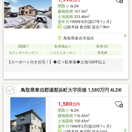
万円
間取り
6LDK
2
建物面積
167.5m
2
土地面積
333.46m
築年月
1999年8月(築27年1ヶ月)
山陰本線 倉吉駅 徒歩7.9km
鳥取県倉吉市福光
2階建て
駐車場あり
駐車3台
カウンターキッチン
システムキッチン
所有権
【カーポート付き住宅！】◆広々駐車場◆土地100坪以上
鳥取県東伯郡湯梨浜町大字田後 1,580万円 4LDK
1,580
万円
間取り
4LDK
2
建物面積
116.42m
2
土地面積
159.43m
築年月
1996年2月(築30年7ヶ月)
山陰本線 倉吉駅 徒歩34分