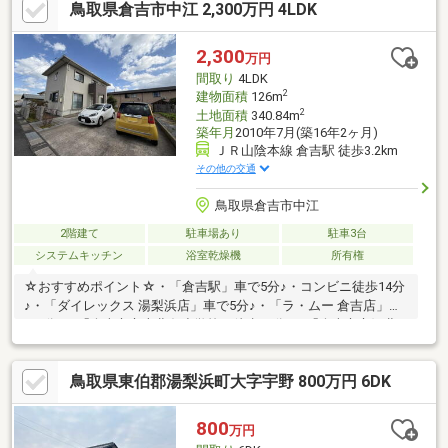
鳥取県倉吉市中江 2,300万円 4LDK
2,300
万円
間取り
4LDK
2
建物面積
126m
2
土地面積
340.84m
築年月
2010年7月(築16年2ヶ月)
ＪＲ山陰本線 倉吉駅 徒歩3.2km
その他の交通
鳥取県倉吉市中江
2階建て
駐車場あり
駐車3台
システムキッチン
浴室乾燥機
所有権
☆おすすめポイント☆・「倉吉駅」車で5分♪・コンビニ徒歩14分
♪・「ダイレックス 湯梨浜店」車で5分♪・「ラ・ムー 倉吉店」車
で5分♪・「倉吉市立上北条小学校」徒歩15分♪・「倉吉市立河北
中学校」車で7分♪・角地で日当たり良好♪・駐車最大6台可能なの
で来客時も安心です♪・家族が個々の時間を大切にできる独立階段
鳥取県東伯郡湯梨浜町大字宇野 800万円 6DK
♪・対面式キッチンで会話を楽しみながら料理や片付けがスムーズ
に♪◆◆──────────◆◆ 物件見学予約受付中！ お問い合
わせはお早めに！ TEL【0857-30-7788】
800
万円
◆◆──────────◆◆