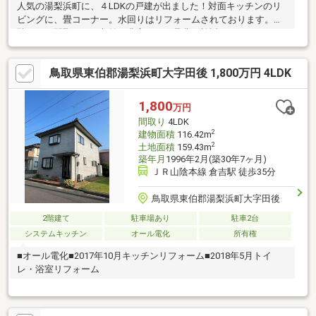
人気の湯梨浜町に、４LDKの戸建が出ました！対面キッチンのリ
ビングに、畳コーナー。水回りはリフォームされております。無
駄のない間取りで、収納も豊富です。是非ご検討ください！
鳥取県東伯郡湯梨浜町大字田後 1,800万円 4LDK
1,800
万円
間取り
4LDK
2
建物面積
116.42m
2
土地面積
159.43m
築年月
1996年2月(築30年7ヶ月)
ＪＲ山陰本線 倉吉駅 徒歩35分
鳥取県東伯郡湯梨浜町大字田後
2階建て
駐車場あり
駐車2台
システムキッチン
オール電化
所有権
■オール電化■2017年10月キッチンリフォーム■2018年5月トイ
レ・浴室リフォーム