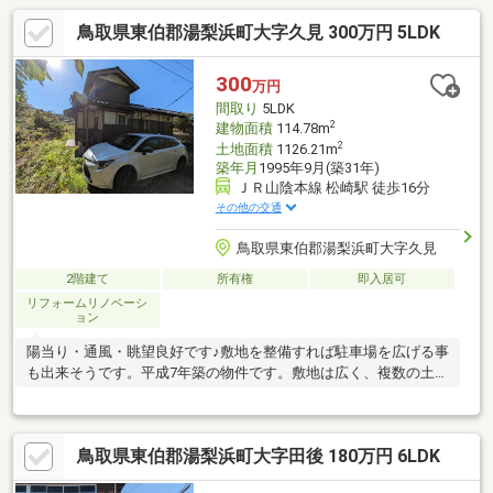
鳥取県東伯郡湯梨浜町大字久見 300万円 5LDK
300
万円
間取り
5LDK
2
建物面積
114.78m
2
土地面積
1126.21m
築年月
1995年9月(築31年)
ＪＲ山陰本線 松崎駅 徒歩16分
その他の交通
鳥取県東伯郡湯梨浜町大字久見
2階建て
所有権
即入居可
リフォームリノベーシ
ョン
陽当り・通風・眺望良好です♪敷地を整備すれば駐車場を広げる事
も出来そうです。平成7年築の物件です。敷地は広く、複数の土地
がセットになります。
鳥取県東伯郡湯梨浜町大字田後 180万円 6LDK