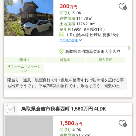
300
万円
間取り
5LDK
2
建物面積
114.78m
2
土地面積
1126.21m
築年月
1995年9月(築31年)
ＪＲ山陰本線 松崎駅 徒歩16分
その他の交通
鳥取県東伯郡湯梨浜町大字久見
2階建て
所有権
即入居可
リフォームリノベーシ
ョン
陽当り・通風・眺望良好です♪敷地を整備すれば駐車場を広げる事
も出来そうです。平成7年築の物件です。敷地は広く、複数の土地
がセットになります。
鳥取県倉吉市秋喜西町 1,580万円 4LDK
1,580
万円
間取り
4LDK
2
建物面積
91.75m