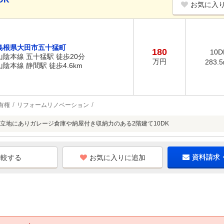
お気に入
島根県大田市五十猛町
180
10D
山陰本線 五十猛駅 徒歩20分
万円
283.
山陰本線 静間駅 徒歩4.6km
有権
リフォームリノベーション
立地にありガレージ倉庫や納屋付き収納力のある2階建て10DK
お気に入りに追加
資料請求