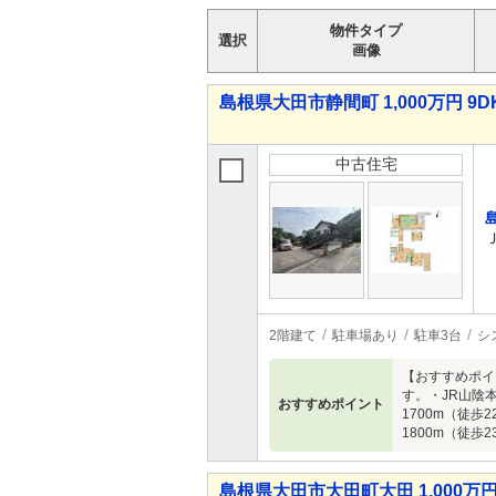
物件タイプ
選択
画像
島根県大田市静間町 1,000万円 9D
中古住宅
2階建て
駐車場あり
駐車3台
シ
【おすすめポイ
す。・JR山陰
おすすめポイント
1700m（徒
1800m（徒
島根県大田市大田町大田 1,000万円