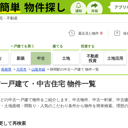
住宅・不動産
0
最近見た物件
保
一戸建てを買う
建てる
投資する
不動産
古
新築
中古
土地
土地活用
投資
>
島根県
>
大田市
>
山陰本線
>
静間駅の中古一戸建て 物件一覧
古一戸建て・中古住宅 物件一覧
家などの中古一戸建て物件をご紹介します。中古物件、中古一軒家、中古
積・土地面積・間取り・人気のこだわり条件から物件を簡単検索。理想の
更して再検索