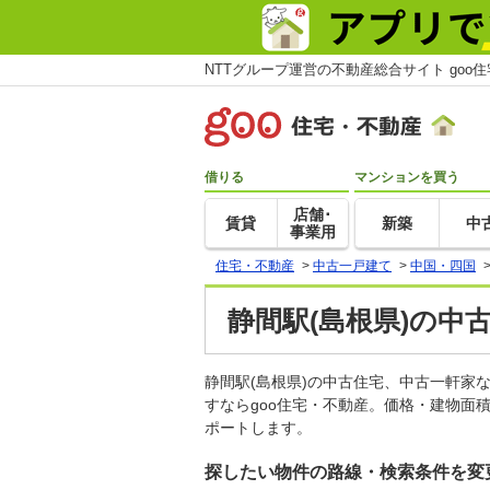
NTTグループ運営の不動産総合サイト goo
借りる
マンションを買う
店舗･
賃貸
新築
中
事業用
住宅・不動産
>
中古一戸建て
>
中国・四国
静間駅(島根県)の中
静間駅(島根県)の中古住宅、中古一軒
すならgoo住宅・不動産。価格・建物面
ポートします。
探したい物件の路線・検索条件を変