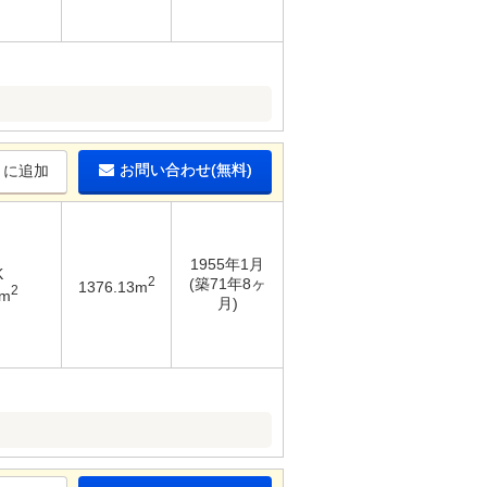
お問い合わせ(無料)
りに追加
1955年1月
K
2
(築71年8ヶ
1376.13m
2
7m
月)