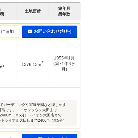
り
築年月
土地面積
積
築年数
お問い合わせ(無料)
りに追加
1955年1月
K
2
(築71年8ヶ
1376.13m
2
m
月)
庭でガーデニングや家庭菜園など楽しめま
車可能です。・イオンタウン大田まで
2400m（車5分）・イオン大田店まで
ートライアル大田店まで2400m（車5分）