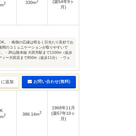
2
(築54年9ヶ
330m
2
5m
月)
DK。・南側の広縁は明るく日当たり良好でお
族間のコミュニケーションが取りやすいで
・JR山陰本線 大田市駅まで1100m（徒歩
ィー大田店まで850m（徒歩11分）・ウェ
お問い合わせ(無料)
りに追加
1968年11月
K
2
(築57年10ヶ
386.14m
2
2m
月)