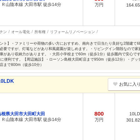
ＪＲ山陰本線 大田市駅 徒歩14分
万円
164.6
チン
オール電化
所有権
リフォームリノベーション
ント】・ファミリーや荷物の多い方におすすめ、南向きで日当たり良好な2階建て6
必要ですが、灯篭などがあり和風庭園が楽しめます。・リビングイン階段なので家
庫があり収納力があります。・大田小学校まで60m（徒歩1分）徒歩圏内で安心です。
学に便利です。【周辺施設】・ローソン島根大田町店まで950m（徒歩12分）・グッデ
店まで800m（徒歩10分）
0LDK
お気に入
800
島根県大田市大田町大田
10LD
ＪＲ山陰本線 大田市駅 徒歩14分
万円
301.8