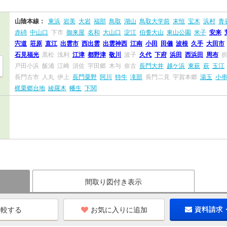
山陰本線：
東浜
岩美
大岩
福部
鳥取
湖山
鳥取大学前
末恒
宝木
浜村
青
赤碕
中山口
下市
御来屋
名和
大山口
淀江
伯耆大山
東山公園
米子
安来
宍道
荘原
直江
出雲市
西出雲
出雲神西
江南
小田
田儀
波根
久手
大田市
石見福光
黒松
浅利
江津
都野津
敬川
波子
久代
下府
浜田
西浜田
周布
戸田小浜
飯浦
江崎
須佐
宇田郷
木与
奈古
長門大井
越ケ浜
東萩
萩
玉江
長門古市
人丸
伊上
長門粟野
阿川
特牛
滝部
長門二見
宇賀本郷
湯玉
小
梶栗郷台地
綾羅木
幡生
下関
間取り図付き表示
お気に入りに追加
資料請求