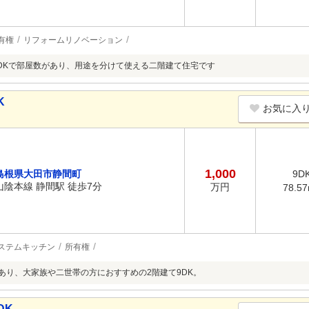
有権
リフォームリノベーション
DKで部屋数があり、用途を分けて使える二階建て住宅です
K
お気に入
1,000
島根県大田市静間町
9D
山陰本線 静間駅 徒歩7分
万円
78.5
ステムキッチン
所有権
坪あり、大家族や二世帯の方におすすめの2階建て9DK。
DK