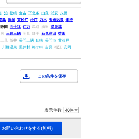
谷
泊
松崎
倉吉
下北条
由良
浦安
八橋
荒島
揖屋
東松江
松江
乃木
玉造温泉
来待
静間
五十猛
仁万
馬路
湯里
温泉津
折居
三保三隅
岡見
鎌手
石見津田
益田
三見
飯井
長門三隅
仙崎
長門市
黄波戸
串
川棚温泉
黒井村
梅ケ峠
吉見
福江
安岡
この条件を保存
表示件数
・お問い合わせをする(無料)