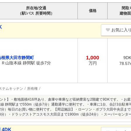
所在地/交通
間取
価格
（駅/バス 所要時間）
建物面
K
お気に入
1,000
島根県大田市静間町
9D
ＪＲ山陰本線 静間駅 徒歩7分
万円
78.57
ステムキッチン
所有権
ント】・敷地面積416坪あり、倉庫や車庫など収納豊富な2階建て9DKです。・お
本線 静間駅まで550m（徒歩7分）通勤通学に便利です。・車庫に1台、合計3台駐
歩22分）毎日のお買い物に便利です。【周辺施設】・ローソン・ポプラ大田中央店まで
歩23分）・ドラッグストアコスモス大田店まで1900m（徒歩24分）・スーパーセンタ
 4DK