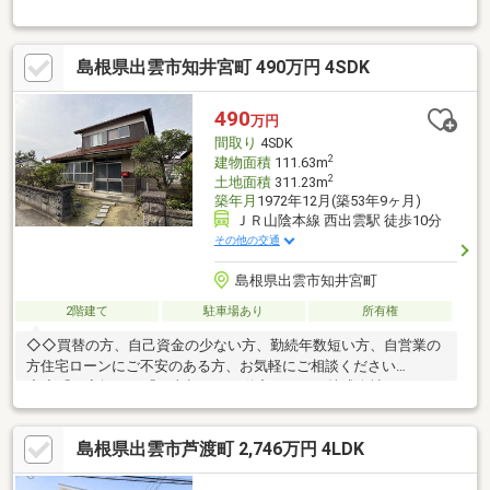
買いたい家がある住みたい家にするLIXIL不動産ショップ
■■■━━━━━━━━物件見学のご希望はお気軽にお申し付けく
ださい！ TEL：0853-31-8980━━━━━━━━■■■
島根県出雲市知井宮町 490万円 4SDK
490
万円
間取り
4SDK
2
建物面積
111.63m
2
土地面積
311.23m
築年月
1972年12月(築53年9ヶ月)
ＪＲ山陰本線 西出雲駅 徒歩10分
その他の交通
島根県出雲市知井宮町
2階建て
駐車場あり
所有権
◇◇買替の方、自己資金の少ない方、勤続年数短い方、自営業の
方住宅ローンにご不安のある方、お気軽にご相談ください
◇◇「お家探し」「ご売却」は不動産システム株式会社におまか
せ下さい！TEL:0852-67-1790Mail:info@f-systm.co.jp
島根県出雲市芦渡町 2,746万円 4LDK