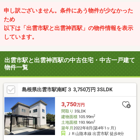
申し訳ございません。条件にあう物件が少なかった
ため
以下は「出雲市駅と出雲神西駅」の物件情報を表示
しています。
出雲市駅と出雲神西駅の中古住宅・中古一戸建て
物件一覧
島根県出雲市駅南町３ 3,750万円 3SLDK
3,750
万円
間取り
3SLDK
2
建物面積
105.99m
2
土地面積
193.96m
築年月
2022年8月(築4年1ヶ月)
ＪＲ山陰本線 出雲市駅 徒歩8分