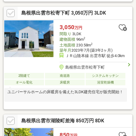
アップ！■書庫付き！読書好きの方や推し活中の方にもおすす
め！■脱衣室はランドリールームとして利用可能！雨の日や花粉
島根県出雲市松寄下町 3,050万円 3LDK
の気になる季節にも外を気にせず洗濯できます。■LDKは南向きで
日当たり良好の明るい室内。20帖以上でソファやダイニングテー
ブルを置いてもゆったりの広さ！
3,050
万円
間取り
3LDK
2
建物面積
96m
2
土地面積
230.58m
築年月
2023年7月(築3年2ヶ月)
ＪＲ山陰本線 出雲市駅 徒歩4.0km
島根県出雲市松寄下町
2階建て
南道路
システムキッチン
オール電化
床暖房
浴室乾燥機
ユニバーサルホームの床暖房を備えた3LDK建売住宅が販売開始！
島根県出雲市湖陵町差海 850万円 8DK
850
万円