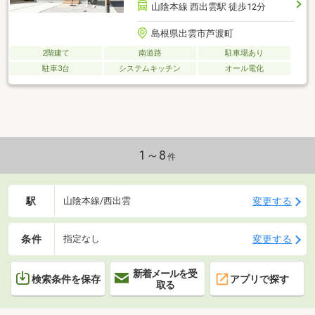
山陰本線 西出雲駅 徒歩12分
島根県出雲市芦渡町
2階建て
南道路
駐車場あり
駐車3台
システムキッチン
オール電化
1～8
件
駅
変更する
山陰本線/西出雲
条件
変更する
指定なし
新着メールを受
検索条件を保存
アプリで探す
取る