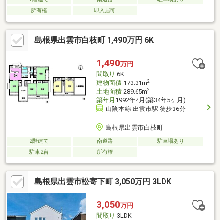
所有権
即入居可
島根県出雲市白枝町 1,490万円 6K
1,490
万円
間取り
6K
2
建物面積
173.31m
2
土地面積
289.65m
築年月
1992年4月(築34年5ヶ月)
山陰本線 出雲市駅 徒歩36分
島根県出雲市白枝町
2階建て
南道路
駐車場あり
駐車2台
所有権
島根県出雲市松寄下町 3,050万円 3LDK
3,050
万円
間取り
3LDK