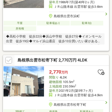
築年月
1986年7月(築40年2ヶ月)
ＪＲ山陰本線 出雲市駅 徒歩3.6km
島根県出雲市浜町
平屋
駐車場あり
駐車3台
所有権
◆高松小学校 徒歩22分◆浜山中学校 徒歩27分◆イオンモール
出雲 徒歩19分◆マルイ浜山通店 徒歩13分買いたい家がある住
みたい家にするLIXIL不動産ショップ■■■━━━━━━━━物件見
学のご希望はお気軽にお申し付けください！ TEL：0853-31-
8980━━━━━━━━■■■
島根県出雲市松寄下町 2,770万円 4LDK
2,770
万円
間取り
4LDK
2
建物面積
105.5m
2
土地面積
230.59m
築年月
2021年2月(築5年7ヶ月)
ＪＲ山陰本線 出雲市駅 徒歩4.0km
島根県出雲市松寄下町
2階建て
南道路
駐車場あり