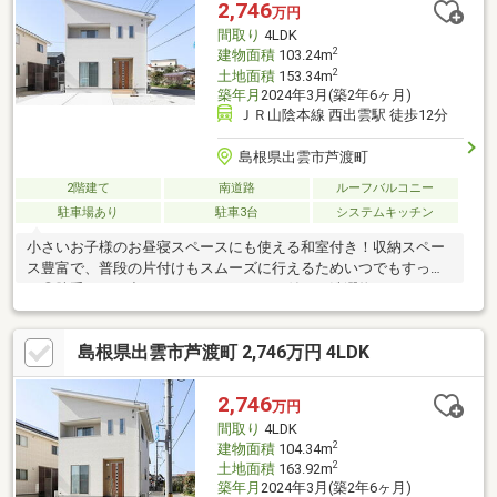
2,746
万円
間取り
4LDK
2
建物面積
103.24m
2
土地面積
153.34m
築年月
2024年3月(築2年6ヶ月)
ＪＲ山陰本線 西出雲駅 徒歩12分
島根県出雲市芦渡町
2階建て
南道路
ルーフバルコニー
駐車場あり
駐車3台
システムキッチン
小さいお子様のお昼寝スペースにも使える和室付き！収納スペー
ス豊富で、普段の片付けもスムーズに行えるためいつでもすっき
り◎勝手口から出られるストックヤード付き！洗濯物を干した
り、スノータイヤを置いたり色々な用途で使用できます☆オール
電化仕様に太陽光設備も搭載で光熱費がお得になります！見学会
島根県出雲市芦渡町 2,746万円 4LDK
で使用する物件のため、・エアコン4台・全室カーテン・テレビ・
テレビボード・ソファ・ローテーブル・ダイニングセット以上を
そのままお引渡し致します♪
2,746
万円
間取り
4LDK
2
建物面積
104.34m
2
土地面積
163.92m
築年月
2024年3月(築2年6ヶ月)