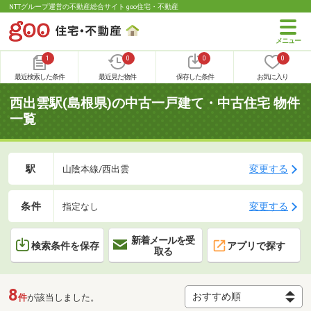
NTTグループ運営の不動産総合サイト goo住宅・不動産
1
0
0
0
最近検索した条件
最近見た物件
保存した条件
お気に入り
西出雲駅(島根県)の中古一戸建て・中古住宅 物件
一覧
駅
変更する
山陰本線/西出雲
条件
変更する
指定なし
新着メールを受
検索条件を保存
アプリで探す
取る
8
件
が該当しました。