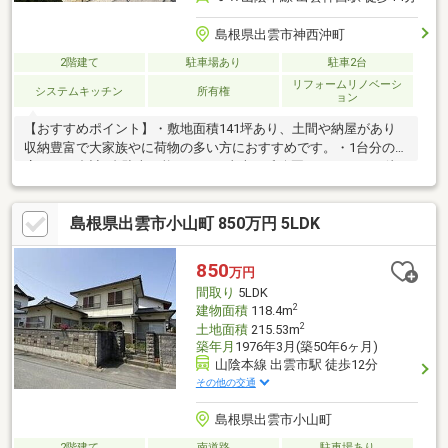
島根県出雲市神西沖町
2階建て
駐車場あり
駐車2台
リフォームリノベーシ
システムキッチン
所有権
ョン
【おすすめポイント】・敷地面積141坪あり、土間や納屋があり
収納豊富で大家族やに荷物の多い方におすすめです。・1台分の車
庫があり合計2台駐車可能です。・真幸ヶ丘公園まで1200ｍ（徒
歩15分）お散歩や散策など、四季折々景色を楽しめます。【周辺
施設】・神西小学校まで800ｍ（徒歩10分）・河南中学校まで500
島根県出雲市小山町 850万円 5LDK
ｍ（徒歩7分）・ファミリーマートいずも神門店まで1400ｍ（徒
歩18分）・ゆめマート神西まで800ｍ（徒歩10分）・ドラックス
トアコスモス神門店まで1000ｍ（徒歩13分）※種類：居宅・物置
850
万円
(物置部分：44.8平米)、未登記建物有（44.80平米・木造2階・付属
間取り
5LDK
家離…
2
建物面積
118.4m
2
土地面積
215.53m
築年月
1976年3月(築50年6ヶ月)
山陰本線 出雲市駅 徒歩12分
その他の交通
島根県出雲市小山町
2階建て
南道路
駐車場あり