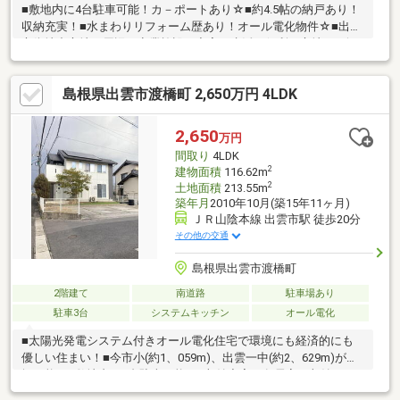
■敷地内に4台駐車可能！カ－ポートあり☆■約4.5帖の納戸あり！
収納充実！■水まわりリフォーム歴あり！オール電化物件☆■出雲
市街地中心地！周辺に商業施設も充実の生活に便利な立地！■今
市小・出雲一中選択可能エリア！子育て世帯にもおすすめの物件
です！
島根県出雲市渡橋町 2,650万円 4LDK
2,650
万円
間取り
4LDK
2
建物面積
116.62m
2
土地面積
213.55m
築年月
2010年10月(築15年11ヶ月)
ＪＲ山陰本線 出雲市駅 徒歩20分
その他の交通
島根県出雲市渡橋町
2階建て
南道路
駐車場あり
駐車3台
システムキッチン
オール電化
■太陽光発電システム付きオール電化住宅で環境にも経済的にも
優しい住まい！■今市小(約1、059m)、出雲一中(約2、629m)が選
択可能！■敷地内に3台駐車可能！■収納充実！各居室に収納あ
り！ウォークインクローゼット・ウォークスルークローゼットは