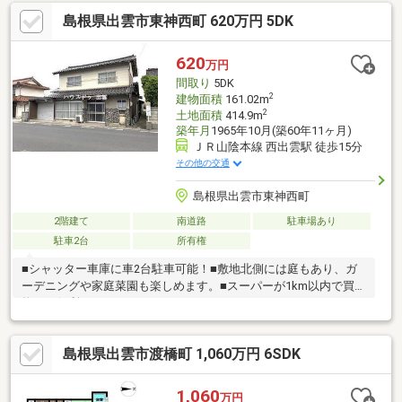
める日当たり良好＆通風良好な古民家風物件です。■藤増ストア
島根県出雲市東神西町 620万円 5DK
ー知井宮店まで約941ｍと、日常のお買い物にも便利な立地！■出
雲ICまで約466mと、高速道路へのアクセスも良好！■最寄りのバ
ス停まで約702m、JR山陰本線の2駅が1.5km圏内にあり、公共交
620
万円
通機関も利用しやすいエリアです。
間取り
5DK
2
建物面積
161.02m
2
土地面積
414.9m
築年月
1965年10月(築60年11ヶ月)
ＪＲ山陰本線 西出雲駅 徒歩15分
その他の交通
島根県出雲市東神西町
2階建て
南道路
駐車場あり
駐車2台
所有権
■シャッター車庫に車2台駐車可能！■敷地北側には庭もあり、ガ
ーデニングや家庭菜園も楽しめます。■スーパーが1km以内で買い
物にも便利！
島根県出雲市渡橋町 1,060万円 6SDK
1,060
万円