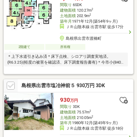
間取り
6SDK
2
建物面積
120.27m
2
土地面積
202.9m
築年月
1971年12月(築54年9ヶ月)
ＪＲ山陰本線 出雲市駅 徒歩17分
島根県出雲市渡橋町
2階建て
所有権
＊上下水道引き込み済＊床下点検、シロアリ調査実地済。
(R6.3.25)(軽度の被害を確認済、床下調査報告書有)＊今市小(840
ｍ)・一中(2396ｍ)選択可能
島根県出雲市塩冶神前５ 930万円 3DK
930
万円
間取り
3DK
2
建物面積
75.57m
2
土地面積
210.05m
築年月
1980年12月(築45年9ヶ月)
ＪＲ山陰本線 出雲市駅 徒歩18分