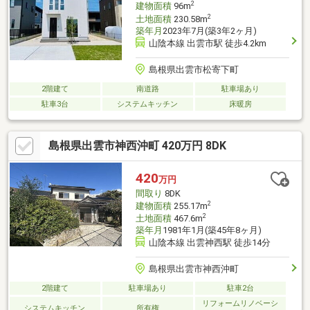
2
建物面積
96m
2
土地面積
230.58m
築年月
2023年7月(築3年2ヶ月)
山陰本線 出雲市駅 徒歩4.2km
島根県出雲市松寄下町
2階建て
南道路
駐車場あり
駐車3台
システムキッチン
床暖房
島根県出雲市神西沖町 420万円 8DK
420
万円
間取り
8DK
2
建物面積
255.17m
2
土地面積
467.6m
築年月
1981年1月(築45年8ヶ月)
山陰本線 出雲神西駅 徒歩14分
島根県出雲市神西沖町
2階建て
駐車場あり
駐車2台
リフォームリノベーシ
システムキッチン
所有権