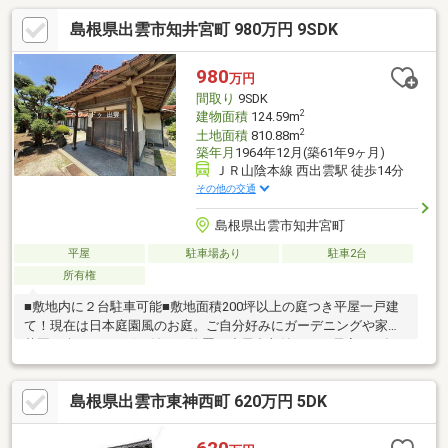
島根県出雲市知井宮町 980万円 9SDK
980
万円
間取り
9SDK
2
建物面積
124.59m
2
土地面積
810.88m
築年月
1964年12月(築61年9ヶ月)
ＪＲ山陰本線 西出雲駅 徒歩14分
その他の交通
島根県出雲市知井宮町
平屋
駐車場あり
駐車2台
所有権
■敷地内に２台駐車可能■敷地面積200坪以上の庭つき平屋一戸建
て！現在は日本庭園風のお庭。ご自分好みにガーデニングや家庭
菜園も楽しめます☆■納戸や物置、小屋裏収納あり。居室にも押
し入れがある、収納充実の間取り。■南向き縁側からはお庭が望
める日当たり良好＆通風良好な古民家風物件です。■藤増ストア
島根県出雲市東神西町 620万円 5DK
ー知井宮店まで約941ｍと、日常のお買い物にも便利な立地！■出
雲ICまで約466mと、高速道路へのアクセスも良好！■最寄りのバ
ス停まで約702m、JR山陰本線の2駅が1.5km圏内にあり、公共交