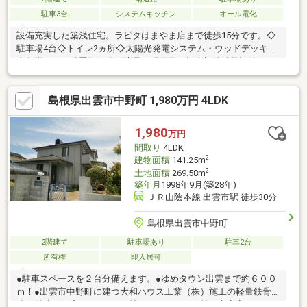
駐車3台
システムキッチン
オール電化
設備充実した築浅住宅。ラピタはまやま店まで徒歩15分です。◇
駐車場4台◇トイレ2ヵ所◇太陽光発電システム・ウッドデッキ◇
売主様にて、残置物処分、境界の明示及び抵当権抹消登記後にお
引渡しです買いたい家がある住みたい家にするLIXIL不動産ショッ
プ■■■━━━━━━━━物件見学のご希望はお気軽にお申し付け
島根県出雲市中野町 1,980万円 4LDK
ください！ TEL：0853-31-8980━━━━━━━━■■■
1,980
万円
間取り
4LDK
2
建物面積
141.25m
2
土地面積
269.58m
築年月
1998年9月(築28年)
ＪＲ山陰本線 出雲市駅 徒歩30分
島根県出雲市中野町
2階建て
駐車場あり
駐車2台
所有権
即入居可
●駐車スペースを２台分備えます。●ゆめタウン出雲まで約６００
ｍ！●出雲市中野町に建つ大和ハウス工業（株）施工の軽量鉄骨
造２階建の住宅です。●１８帖のＬＤＫ、１０帖の主寝室、１．