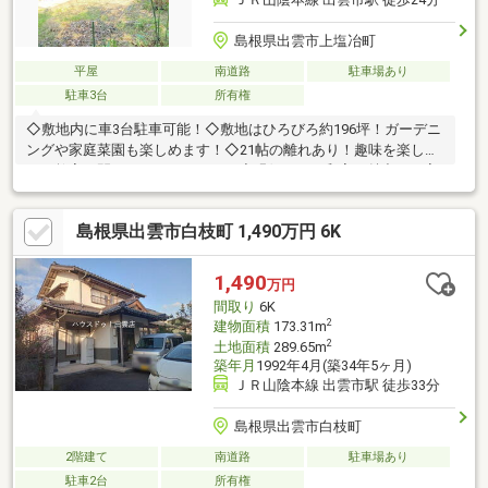
島根県出雲市上塩冶町
平屋
南道路
駐車場あり
駐車3台
所有権
◇敷地内に車3台駐車可能！◇敷地はひろびろ約196坪！ガーデニ
ングや家庭菜園も楽しめます！◇21帖の離れあり！趣味を楽しん
だり教室を開いたりもできそう！◇縁側のある和室が魅力の平家
住宅♪
島根県出雲市白枝町 1,490万円 6K
1,490
万円
間取り
6K
2
建物面積
173.31m
2
土地面積
289.65m
築年月
1992年4月(築34年5ヶ月)
ＪＲ山陰本線 出雲市駅 徒歩33分
島根県出雲市白枝町
2階建て
南道路
駐車場あり
駐車2台
所有権