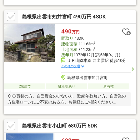
２５坪のユニットバスを備えます。●駐車スペースはカーポート
付きで２台確保！道路との高低差も少なく駐車がしやすくなって
島根県出雲市知井宮町 490万円 4SDK
います。■接道状況：（公道）西側・幅員約５．２５ｍ【設備】
飲用水：公営水道排水：公共下水道電気：中国電力（他の小売電
気事業者の選択も可能です）ガス：集中プロパンガス※図面と現
490
万円
況が異なる場合は現況を優先します。※間取図は実際とは多少異
間取り
4SDK
なる場合があります。
2
建物面積
111.63m
2
土地面積
311.23m
築年月
1972年12月(築53年9ヶ月)
ＪＲ山陰本線 西出雲駅 徒歩10分
その他の交通
島根県出雲市知井宮町
2階建て
駐車場あり
所有権
◇◇買替の方、自己資金の少ない方、勤続年数短い方、自営業の
方住宅ローンにご不安のある方、お気軽にご相談ください
◇◇「お家探し」「ご売却」は不動産システム株式会社におまか
せ下さい！TEL:0852-67-1790Mail:info@f-systm.co.jp
島根県出雲市小山町 680万円 5DK