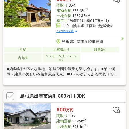
間取り
8DK
2
建物面積
272.48m
2
土地面積
1769.35m
築年月
1965年1月(築61年8ヶ月)
ＪＲ山陰本線 江南駅 徒歩26分
その他の交通
島根県出雲市湖陵町差海
平屋
駐車場あり
駐車2台
リフォームリノベーシ
所有権
ョン
■約535坪の広大な敷地。家庭菜園や農業も楽しめます。■梁・欄
間・建具が美しい本格和風古民家。■8DKのゆとりある間取りで、
二世帯住宅や趣味を楽しむ田舎暮らしにもおすすめです。■スー
パー・コンビニ徒歩圏の立地も魅力。・築年不詳（課税明細書で
は大正4年と記載有）・排水はトイレ1ヶ所のみ公共下水接続済み
島根県出雲市浜町 800万円 3DK
です。・給湯器動作確認はしていません。・農地付き。売主にて
農地法第3条許可取得後引渡し
800
万円
間取り
3DK
2
建物面積
85.49m
2
土地面積
293.1m