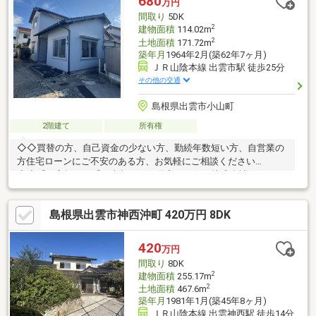
680
万円
間取り
5DK
2
建物面積
114.02m
2
土地面積
171.72m
築年月
1964年2月(築62年7ヶ月)
ＪＲ山陰本線 出雲市駅 徒歩25分
その他の交通
島根県出雲市小山町
2階建て
所有権
◇◇買替の方、自己資金の少ない方、勤続年数短い方、自営業の
方住宅ローンにご不安のある方、お気軽にご相談ください
◇◇「お家探し」「ご売却」は不動産システム株式会社におまか
せ下さい！TEL:0852-67-1790Mail:info@f-systm.co.jp
島根県出雲市神西沖町 420万円 8DK
420
万円
間取り
8DK
2
建物面積
255.17m
2
土地面積
467.6m
築年月
1981年1月(築45年8ヶ月)
ＪＲ山陰本線 出雲神西駅 徒歩14分