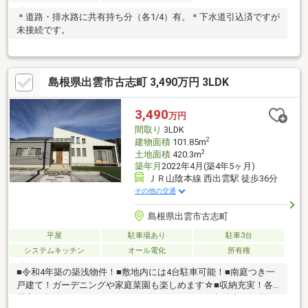
＊道路・排水路に共有持ち分（各1/4）有。＊下水道引込済ですが
未接続です。
島根県出雲市古志町 3,490万円 3LDK
3,490
万円
間取り
3LDK
2
建物面積
101.85m
2
土地面積
420.3m
築年月
2022年4月(築4年5ヶ月)
ＪＲ山陰本線 西出雲駅 徒歩36分
その他の交通
島根県出雲市古志町
平屋
駐車場あり
駐車3台
システムキッチン
オール電化
所有権
■令和4年築の築浅物件！■敷地内には4台駐車可能！■南庭つき一
戸建て！ガーデニングや家庭菜園も楽しめます☆■収納充実！各
居室に収納あり！ウォークスルークローゼットは収納力＆便利さ