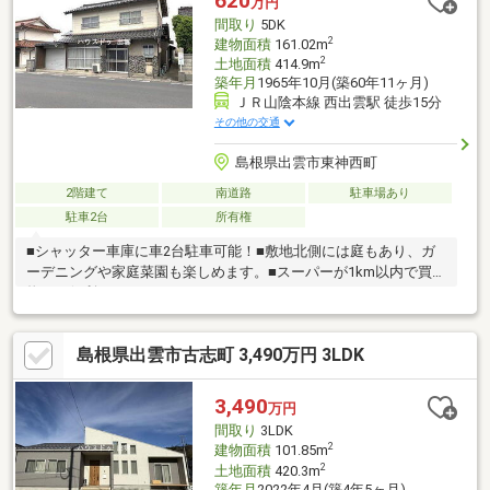
620
万円
通機関も利用しやすいエリアです。
間取り
5DK
2
建物面積
161.02m
2
土地面積
414.9m
築年月
1965年10月(築60年11ヶ月)
ＪＲ山陰本線 西出雲駅 徒歩15分
その他の交通
島根県出雲市東神西町
2階建て
南道路
駐車場あり
駐車2台
所有権
■シャッター車庫に車2台駐車可能！■敷地北側には庭もあり、ガ
ーデニングや家庭菜園も楽しめます。■スーパーが1km以内で買い
物にも便利！
島根県出雲市古志町 3,490万円 3LDK
3,490
万円
間取り
3LDK
2
建物面積
101.85m
2
土地面積
420.3m
築年月
2022年4月(築4年5ヶ月)