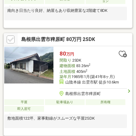
ョン
南向き日当たり良好、納屋もあり収納豊富な2階建て8DK
島根県出雲市稗原町 80万円 2SDK
80
万円
間取り
2SDK
2
建物面積
83.26m
2
土地面積
405m
築年月
1985年1月(築41年8ヶ月)
山陰本線 出雲市駅 徒歩10.6km
島根県出雲市稗原町
平屋
駐車場あり
所有権
即入居可
敷地面積122坪、家事動線がスムーズな平屋2SDK