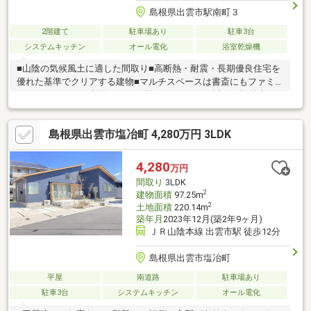
島根県出雲市駅南町３
2階建て
駐車場あり
駐車3台
システムキッチン
オール電化
浴室乾燥機
■山陰の気候風土に適した間取り■高断熱・耐震・長期優良住宅を
優れた基準でクリアする建物■マルチスペースは書斎にもファミ
リークロークにも利用できる便利なスペース☆■近くの桜並木を
鑑賞できる日当たりの良い19帖のLDK！■各居室に収納スペースあ
り！LDKには床下収納！
島根県出雲市塩冶町 4,280万円 3LDK
4,280
万円
間取り
3LDK
2
建物面積
97.25m
2
土地面積
220.14m
築年月
2023年12月(築2年9ヶ月)
ＪＲ山陰本線 出雲市駅 徒歩12分
島根県出雲市塩冶町
平屋
南道路
駐車場あり
駐車3台
システムキッチン
オール電化