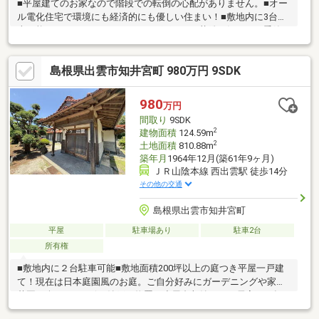
■平屋建てのお家なので階段での転倒の心配がありません。■オー
ル電化住宅で環境にも経済的にも優しい住まい！■敷地内に3台駐
車可能！■ランドリールームあり。雨の日や花粉の気になる季節
にも外を気にせず洗濯できます！■LDKは南向き。日当たり良好で
明るい室内。■PLANT出雲店まで約279ｍでお買い物にも便利な立
島根県出雲市知井宮町 980万円 9SDK
地！■出雲市立第二中学校まで約471ｍで通学にも便利な立地！
980
万円
間取り
9SDK
2
建物面積
124.59m
2
土地面積
810.88m
築年月
1964年12月(築61年9ヶ月)
ＪＲ山陰本線 西出雲駅 徒歩14分
その他の交通
島根県出雲市知井宮町
平屋
駐車場あり
駐車2台
所有権
■敷地内に２台駐車可能■敷地面積200坪以上の庭つき平屋一戸建
て！現在は日本庭園風のお庭。ご自分好みにガーデニングや家庭
菜園も楽しめます☆■納戸や物置、小屋裏収納あり。居室にも押
し入れがある、収納充実の間取り。■南向き縁側からはお庭が望