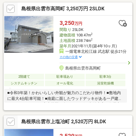
収納力＆便利さアップ！■LDKは南向き。日当たり良好で明るい室
島根県出雲市高岡町 3,250万円 2SLDK
内。18帖以上でソファやダイニングテーブルを置いてもゆったり
の広さ！ペットコーナーもあります！■トイレ2か所！感染症対策
にもおすすめの間取り！■ゆめタウン出雲まで約1156ｍ、ヤマダ
3,250
万円
デンキ テックランドNew出雲店まで約1069ｍでお買い物にも便利
間取り
2SLDK
な立地！
2
建物面積
108.47m
2
土地面積
238.74m
築年月
2021年11月(築4年10ヶ月)
一畑電車北松江線 武志駅 徒歩21分
その他の交通
島根県出雲市高岡町
2階建て
駐車場あり
駐車3台
システムキッチン
オール電化
浴室乾燥機
■令和3年築！かわいらしい外観が魅力のこだわり物件！■敷地内
に最大4台駐車可能！■南庭に面したウッドデッキがある一戸建
て！ガーデニングや家庭菜園も楽しめます☆■収納充実！各居室
に収納あり！ウォークインクローゼット・ウォークスルークロー
ゼットは収納力＆便利さアップ！■洗面脱衣室はランドリールー
島根県出雲市上塩冶町 2,520万円 8LDK
ムの機能も！雨の日や花粉の気になる季節にも外を気にせず洗濯
できます！■小上がりのたたみコーナー付き22帖のLDKは南向き♪
日当たり良好で明るい室内。■トイレ2か所！感染症対策にもおす
2,520