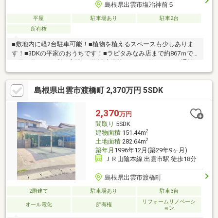
島根県出雲市塩冶神前５
平屋
駐車場あり
駐車2台
所有権
■敷地内に軽2台駐車可能！■植物を植えるスペースも少しありま
す！■3DKの平家のおうちです！■ラピタみなみ店まで約867ｍで
お買い物にも便利な立地！■塩冶小学校までまで約1067ｍで通学
にも便利な立地！
島根県出雲市渡橋町 2,370万円 5SDK
2,370
万円
間取り
5SDK
2
建物面積
151.44m
2
土地面積
282.64m
築年月
1996年12月(築29年9ヶ月)
ＪＲ山陰本線 出雲市駅 徒歩18分
島根県出雲市渡橋町
2階建て
駐車場あり
駐車3台
リフォームリノベーシ
オール電化
所有権
ョン