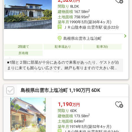
万円
すめの間取り！■商業施設やクリニックが1.5km圏内に充実のエリ
間取り
8LDK
アで、生活に便利な立地！
2
建物面積
167.58m
2
土地面積
758.95m
築年月
1990年5月(築36年4ヶ月)
ＪＲ山陰本線 出雲市駅 徒歩22分
島根県出雲市上塩冶町
2階建て
駐車場あり
駐車3台
所有権
■1階と２階に部屋が十分にあるので来客があったり、ゲストが泊
まりに来ても困らない広さです。納戸も有りますので大きい荷物
などもたくさん収納出来て居室がスッキリしますね。
島根県出雲市上塩冶町 1,190万円 6DK
1,190
万円
間取り
6DK
2
建物面積
173.58m
2
土地面積
649m
築年月
1974年5月(築52年4ヶ月)
ＪＲ山陰本線 出雲市駅 徒歩24分