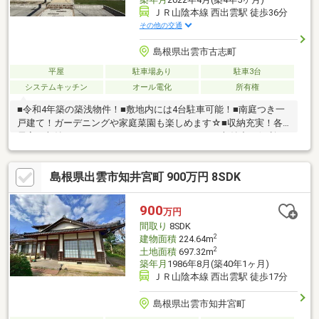
ＪＲ山陰本線 西出雲駅 徒歩36分
その他の交通
島根県出雲市古志町
平屋
駐車場あり
駐車3台
システムキッチン
オール電化
所有権
■令和4年築の築浅物件！■敷地内には4台駐車可能！■南庭つき一
戸建て！ガーデニングや家庭菜園も楽しめます☆■収納充実！各
居室に収納あり！ウォークスルークローゼットは収納力＆便利さ
アップ！■書庫付き！読書好きの方や推し活中の方にもおすす
め！■脱衣室はランドリールームとして利用可能！雨の日や花粉
島根県出雲市知井宮町 900万円 8SDK
の気になる季節にも外を気にせず洗濯できます。■LDKは南向きで
日当たり良好の明るい室内。20帖以上でソファやダイニングテー
ブルを置いてもゆったりの広さ！
900
万円
間取り
8SDK
2
建物面積
224.64m
2
土地面積
697.32m
築年月
1986年8月(築40年1ヶ月)
ＪＲ山陰本線 西出雲駅 徒歩17分
島根県出雲市知井宮町