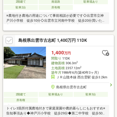
2階建て
南道路
駐車場あり
駐車2台
所有権
※農地付き農地の用途について事前相談が必要です◇出雲市立神
戸川小学校 徒歩10分◇出雲市立河南中学校 徒歩20分買いたい
家がある住みたい家にするLIXIL不動産ショップ
■■■━━━━━━━━物件見学のご希望はお気軽にお申し付けく
ださい！ TEL：0853-31-8980━━━━━━━━■■■
島根県出雲市古志町 1,400万円 11DK
1,400
万円
間取り
11DK
2
建物面積
306.3m
2
土地面積
2357.12m
築年月
1986年6月(築40年3ヶ月)
ＪＲ山陰本線 西出雲駅 徒歩3.2km
島根県出雲市古志町
2階建て
駐車場あり
駐車3台
所有権
トイレ3箇所付属農地付きで家庭菜園や農的暮らしにもおすすめ※
告知事項あり◆神戸川小学校 徒歩29分◆第二中学校 徒歩50分