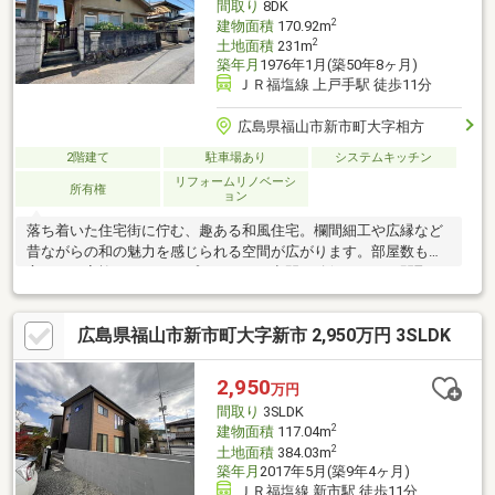
間取り
8DK
2
建物面積
170.92m
2
土地面積
231m
築年月
1976年1月(築50年8ヶ月)
ＪＲ福塩線 上戸手駅 徒歩11分
広島県福山市新市町大字相方
2階建て
駐車場あり
システムキッチン
リフォームリノベーシ
所有権
ョン
落ち着いた住宅街に佇む、趣ある和風住宅。欄間細工や広縁など
昔ながらの和の魅力を感じられる空間が広がります。部屋数も豊
富で、ご家族それぞれのプライベート空間を確保しやすい間取
り。キッチン・洗面・浴室など水回りリフォーム歴があり、スー
パー・ドラッグストア・ホームセンターも徒歩圏内に揃う生活利
広島県福山市新市町大字新市 2,950万円 3SLDK
便性の良い立地です。
2,950
万円
間取り
3SLDK
2
建物面積
117.04m
2
土地面積
384.03m
築年月
2017年5月(築9年4ヶ月)
ＪＲ福塩線 新市駅 徒歩11分