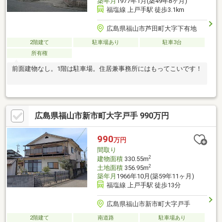
築年月
1977年1月(築49年8ヶ月)
福塩線 上戸手駅 徒歩3.1km
広島県福山市芦田町大字下有地
2階建て
駐車場あり
駐車3台
所有権
前面建物なし。1階は駐車場。住居兼事務所にはもってこいです！
広島県福山市新市町大字戸手 990万円
990
万円
間取り
2
建物面積
330.55m
2
土地面積
356.95m
築年月
1966年10月(築59年11ヶ月)
福塩線 上戸手駅 徒歩13分
広島県福山市新市町大字戸手
2階建て
南道路
駐車場あり