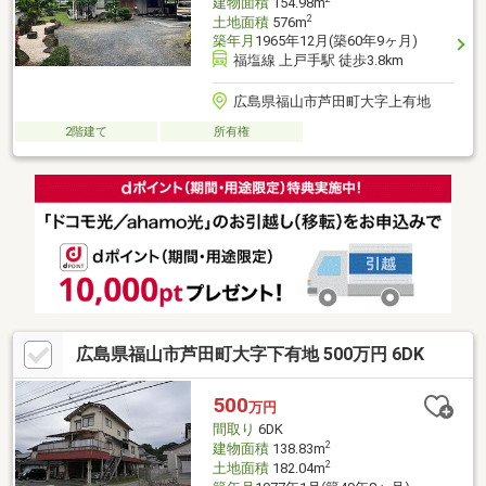
建物面積
154.98m
2
土地面積
576m
築年月
1965年12月(築60年9ヶ月)
福塩線 上戸手駅 徒歩3.8km
広島県福山市芦田町大字上有地
2階建て
所有権
広島県福山市芦田町大字下有地 500万円 6DK
500
万円
間取り
6DK
2
建物面積
138.83m
2
土地面積
182.04m