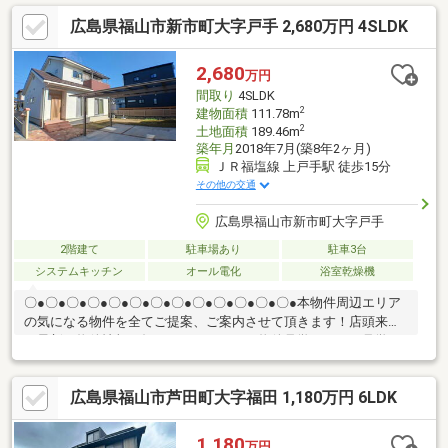
い】〇●〇●〇●〇●〇●〇●〇●〇●〇●〇●〇●〇●〇●◇一新された
広島県福山市新市町大字戸手 2,680万円 4SLDK
心地よい住空間2026年5月にキッチン・浴室・トイレの新品交
換、内装全面リフォームに加え、外壁・屋根塗装も完了！土地面
積は約68坪と広く、西側道路の接道幅は15mあり、並列で3台以上
2,680
万円
の駐車が可能。閑静な住宅街に位置する整形地で、陽当たり・通
間取り
4SLDK
風ともに良好です♪
2
建物面積
111.78m
2
土地面積
189.46m
築年月
2018年7月(築8年2ヶ月)
ＪＲ福塩線 上戸手駅 徒歩15分
その他の交通
広島県福山市新市町大字戸手
2階建て
駐車場あり
駐車3台
システムキッチン
オール電化
浴室乾燥機
〇●〇●〇●〇●〇●〇●〇●〇●〇●〇●〇●〇●〇●本物件周辺エリア
の気になる物件を全てご提案、ご案内させて頂きます！店頭来店
で最新の物件情報を知りたい！まとめて物件見学ができる見学ツ
アーは【その場確定！ 見学予約する（無料）からご予約下さ
い】〇●〇●〇●〇●〇●〇●〇●〇●〇●〇●〇●〇●〇●◇家計に優し
広島県福山市芦田町大字福田 1,180万円 6LDK
い高性能住宅 太陽光発電システムと蓄電池を搭載し、電気代削
減と停電時の安心を両立 2018年築、オール電化仕様の築浅物
件 ◇敷地内に最大6台の駐車可 来客が多い家庭や、趣味の作
1,180
万円