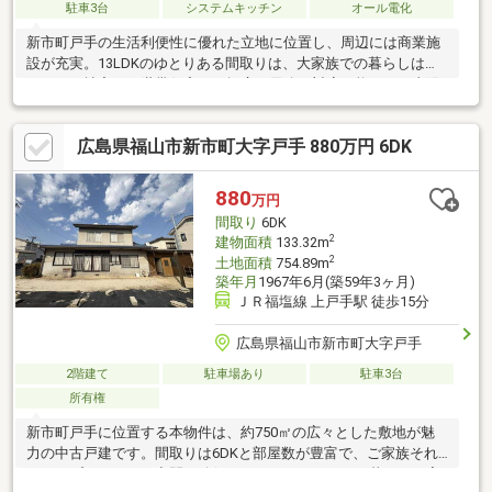
駐車3台
システムキッチン
オール電化
新市町戸手の生活利便性に優れた立地に位置し、周辺には商業施
設が充実。13LDKのゆとりある間取りは、大家族での暮らしはも
ちろん、社宅や二世帯住宅など幅広い用途に対応可能です。太陽
光パネル設置済みで、日々の光熱費にも配慮された住まいです。
広島県福山市新市町大字戸手 880万円 6DK
880
万円
間取り
6DK
2
建物面積
133.32m
2
土地面積
754.89m
築年月
1967年6月(築59年3ヶ月)
ＪＲ福塩線 上戸手駅 徒歩15分
広島県福山市新市町大字戸手
2階建て
駐車場あり
駐車3台
所有権
新市町戸手に位置する本物件は、約750㎡の広々とした敷地が魅
力の中古戸建です。間取りは6DKと部屋数が豊富で、ご家族それ
ぞれのプライベート空間を確保しながら、ゆとりある暮らしを実