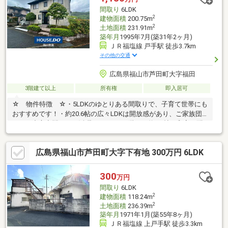
業スペースとしても活用できる庭付き整形地 前面道路は幅員6m
間取り
6LDK
と広く、車の出し入れもスムーズ
2
建物面積
200.75m
2
土地面積
231.91m
築年月
1995年7月(築31年2ヶ月)
ＪＲ福塩線 戸手駅 徒歩3.7km
その他の交通
広島県福山市芦田町大字福田
3階建て以上
所有権
即入居可
☆ 物件特徴 ☆・5LDKのゆとりある間取りで、子育て世帯にも
おすすめです！・約20.6帖の広々LDKは開放感があり、ご家族団
らんの中心空間として活躍します。・1階には約8.5帖の和室を配
置。客間や寝室、くつろぎスペースとして便利です。・全居室6帖
以上を確保し、プライベート空間もゆったり。・各居室にクロー
広島県福山市芦田町大字下有地 300万円 6LDK
ゼットを備え、収納力が充実！・玄関収納や階段下収納など、住
まいをすっきり保てる収納スペースを確保。・駐車スペースや庭
の活用次第で、子育て世帯にも魅力的なお家です。☆ 周辺環
300
万円
境 ☆・タカオ福山動物園まで車で約3分・福相小学校まで徒歩
間取り
6LDK
20分・芦田中学校まで徒歩28分
2
建物面積
118.24m
2
土地面積
236.39m
築年月
1971年1月(築55年8ヶ月)
ＪＲ福塩線 上戸手駅 徒歩3.3km