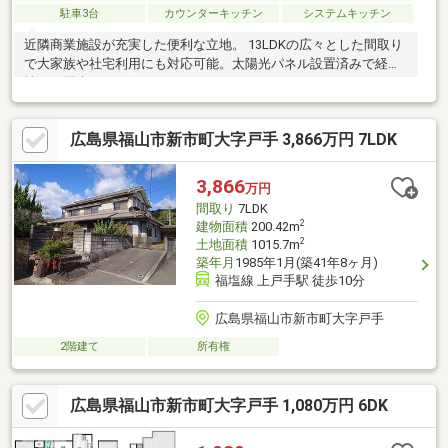
駐車3台
カウンターキッチン
システムキッチン
近隣商業施設が充実した便利な立地。 13LDKの広々とした間取り
で大家族や社宅利用にも対応可能。太陽光パネル設置済みで経済
性にも配慮された住まいです。
広島県福山市新市町大字戸手 3,866万円 7LDK
3,866
万円
間取り
7LDK
2
建物面積
200.42m
2
土地面積
1015.7m
築年月
1985年1月(築41年8ヶ月)
福塩線 上戸手駅 徒歩10分
広島県福山市新市町大字戸手
2階建て
所有権
広島県福山市新市町大字戸手 1,080万円 6DK