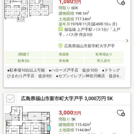
1,080
万円
間取り
6DK
2
建物面積
198.1m
2
土地面積
717.34m
築年月
1976年11月(築49年10ヶ月)
福塩線 上戸手駅 バス1分/「上戸
手」バス停 停歩3分
広島県福山市新市町大字戸手
2階建て
南道路
駐車場あり
駐車3台
所有権
即入居可
●駐車場10台以上可能 ●ハローズ戸手店 徒歩10分 ●ドラッグ
ひまわり戸手店 徒歩9分 ●セブンイレブン神谷川橋店 徒歩6
分
広島県福山市新市町大字戸手 3,000万円 5K
3,000
万円
間取り
5K
2
建物面積
115.42m
2
土地面積
1144.8m