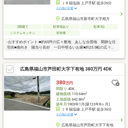
ＪＲ福塩線 上戸手駅 徒歩26分
その他の交通
広島県福山市新市町大字相方
2階建て
駐車場あり
駐車3台
システムキッチン
所有権
-おすすめポイント-■約65坪の広々敷地 あしな台団地 閑静な住
宅街■南向き 陽当り良好 一日中明るいお家■約25.5帖の広々
LDK■主寝室は約10帖 大きなウォークインクローゼット付き■駐
車は3台可 カーポート付き■庭には大きな倉庫2つ付き-周辺環境-
■ハローズ戸手店・・・車で約6分■エブリイ新市店・・・車で約6
広島県福山市芦田町大字下有地 380万円 4DK
分■ゆめマート府中・・・車で約8分■セブンイレブン福山新市戸
手店・・・車で約4分■スーパードラッグひまわり・・・車で約6
分
380
万円
間取り
4DK
2
建物面積
110.64m
2
土地面積
642.8m
築年月
1903年1月(築123年8ヶ月)
ＪＲ福塩線 上戸手駅 徒歩36分
その他の交通
広島県福山市芦田町大字下有地