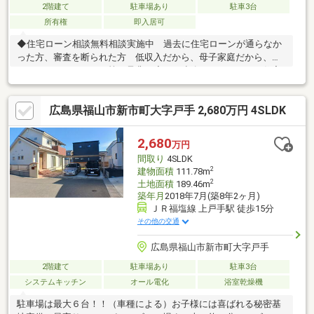
2階建て
駐車場あり
駐車3台
所有権
即入居可
◆住宅ローン相談無料相談実施中 過去に住宅ローンが通らなか
った方、審査を断られた方 低収入だから、母子家庭だから、カ
ードローンがあるから等 是非一度、ご連絡下さい。 住宅
ローンを通してきた実績があります。◆福山市内を中心に、数多
くのの仲介物件を取り扱っております。 新築戸建てだけでな
広島県福山市新市町大字戸手 2,680万円 4SLDK
く、中古戸建、中古マンション、売土地など幅広くご紹介できま
す♪ ＨＰにもたくさん掲載しております。◆LINEからでもお
問い合わせ頂けます♪ 友達追加→『@582hulsx』でID検索！！
2,680
万円
間取り
4SLDK
2
建物面積
111.78m
2
土地面積
189.46m
築年月
2018年7月(築8年2ヶ月)
ＪＲ福塩線 上戸手駅 徒歩15分
その他の交通
広島県福山市新市町大字戸手
2階建て
駐車場あり
駐車3台
システムキッチン
オール電化
浴室乾燥機
駐車場は最大６台！！（車種による）お子様には喜ばれる秘密基