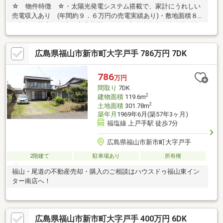
☆ 物件特徴 ☆・太陽光発電システム搭載で、家計にうれしい
売電収入あり (年間約９．６万円の売電実績あり)・敷地面積８
０坪超！駐車・お庭・家庭菜園など使い方自由自在・省令準耐火
構造採用・カーポート付きで雨の日の乗り降りも快適・２０畳用
エアコン付きで、入居後すぐ快適生活・全居室収納＋ウォークイ
広島県福山市新市町大字戸手 786万円 7DK
ンクローゼット＋シューズＩＣ付きで収納充実・食器洗い乾燥機
付きで毎日の家事負担も軽く・浴室乾燥暖房機付き、雨の日のお
洗濯にも便利・タッチキー採用で、荷物が多い日もスムーズに施
786
万円
錠・開錠可能・複層ガラス・Ｌｏｗ－Ｅガラス採用で断熱性にも
間取り
7DK
配慮☆ 周辺環境 ☆・網引小学校：徒歩15分
2
建物面積
119.6m
2
土地面積
301.78m
築年月
1969年6月(築57年3ヶ月)
福塩線 上戸手駅 徒歩7分
広島県福山市新市町大字戸手
2階建て
駐車場あり
所有権
福山・尾道の不動産売却・購入のご相談はハウスドゥ福山東イン
ター南店へ！
広島県福山市新市町大字戸手 400万円 6DK