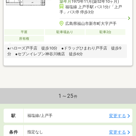
築年月
1973年11月(築52年10ヶ月)
福塩線 上戸手駅 バス1分/「上戸
手」バス停 停歩3分
広島県福山市新市町大字戸手
平屋
駐車場あり
駐車2台
所有権
●ハローズ戸手店 徒歩10分 ●ドラッグひまわり戸手店 徒歩9
分 ●セブンイレブン神谷川橋店 徒歩6分
1～25
件
駅
変更する
福塩線/上戸手
条件
変更する
指定なし