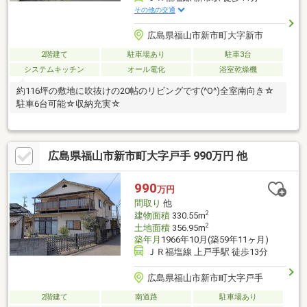
その他の交通
広島県福山市新市町大字新市
2階建て
駐車場あり
駐車3台
システムキッチン
オール電化
浴室乾燥機
約116坪の敷地に吹抜けの20帖のリビングです(^O^)全室南向き☆
駐車6台可能☆収納充実☆
広島県福山市新市町大字戸手 990万円 他
990
万円
間取り
他
2
建物面積
330.55m
2
土地面積
356.95m
築年月
1966年10月(築59年11ヶ月)
ＪＲ福塩線 上戸手駅 徒歩13分
広島県福山市新市町大字戸手
2階建て
南道路
駐車場あり