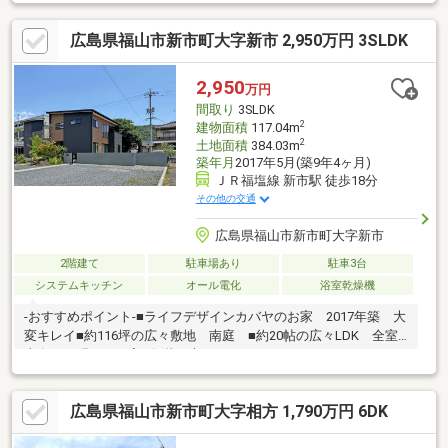
現できます。離れがあります。敷地内には駐車スペースも確保で
き、複数台駐車や来客時にも安心です。また、お庭や家庭菜園、
広島県福山市新市町大字新市 2,950万円 3SLDK
資材置き場など多用途に活用できる点も魅力のひとつ。建物は現
状利用も可能ですが、リフォームを行うことでさらに快適な住ま
いへと生まれ変わります。周辺にはスーパーやコンビニなどの生
2,950
万円
活施設が徒歩圏内に揃っており、日々の暮らしにも便利な立地で
間取り
3SLDK
す。広さと利便性を兼ね備えたおすすめの一邸です。
2
建物面積
117.04m
2
土地面積
384.03m
築年月
2017年5月(築9年4ヶ月)
ＪＲ福塩線 新市駅 徒歩18分
その他の交通
広島県福山市新市町大字新市
2階建て
駐車場あり
駐車3台
システムキッチン
オール電化
浴室乾燥機
-おすすめポイント-■ライフデザインカバヤのお家 2017年築 大
変キレイ■約116坪の広々敷地 南庭 ■約20帖の広々LDK 全室
南向き 明るいお家■各階に大きなウォークインクローゼット、
玄関横 土間収納有り 収納充実！■オール電化住宅に嬉しい太
陽光約6kw搭載■駐車6台以上可■近隣にスーパーやコンビニ、ド
広島県福山市新市町大字相方 1,790万円 6DK
ラッグストア有り お買い物便利■新市小学校まで徒歩約3分 お
子様の通学も安心-周辺環境-■なかやま牧場ハート新市店…徒歩約8