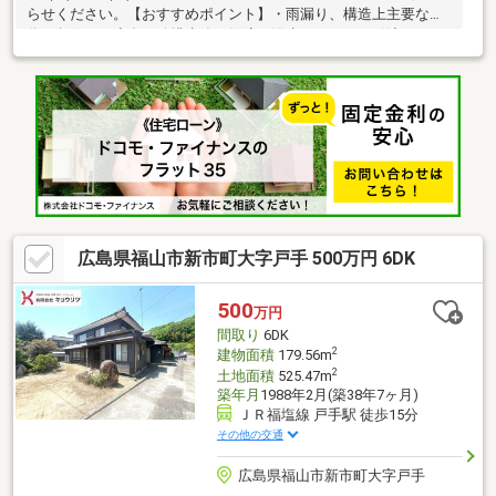
らせください。【おすすめポイント】・雨漏り、構造上主要な部
分の欠陥や・腐食、給排水管の故障や漏水についてお引渡しより
２年間保証。・シロアリ防除工事施工後5年間保証。・お客様に合
わせたローンの組み方や金融機関をご提案。住宅ローンが初めて
の方でもお気軽にご相談ください。
広島県福山市新市町大字戸手 500万円 6DK
500
万円
間取り
6DK
2
建物面積
179.56m
2
土地面積
525.47m
築年月
1988年2月(築38年7ヶ月)
ＪＲ福塩線 戸手駅 徒歩15分
その他の交通
広島県福山市新市町大字戸手