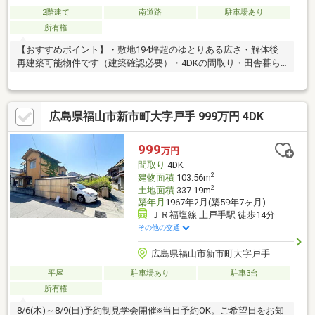
2階建て
南道路
駐車場あり
所有権
【おすすめポイント】・敷地194坪超のゆとりある広さ・解体後
再建築可能物件です（建築確認必要）・4DKの間取り・田舎暮ら
ししてみませんか？！・お庭付きで家庭菜園やBBQが楽しめる・
車ですぐの場所に大型スーパーやドラッグストアもあり生活には
困りません＼周辺環境／・エブリイ新市店・・・車で約5分
広島県福山市新市町大字戸手 999万円 4DK
（2100m）・有磨小学校・・・車で約4分（1400m）・芦田中学
校・・・徒歩約7分（600m）・セブンイレブン福山芦田店・・・
徒歩約10分（850m）◇お問い合わせ方法◇【見学予約（無
999
万円
料）】のフォームをご入力いただくか、084-999-8448までお気軽
間取り
4DK
にお問い合わせください！◇LINEをご登録いただくと24時間36
2
建物面積
103.56m
2
土地面積
337.19m
築年月
1967年2月(築59年7ヶ月)
ＪＲ福塩線 上戸手駅 徒歩14分
その他の交通
広島県福山市新市町大字戸手
平屋
駐車場あり
駐車3台
所有権
8/6(木)～8/9(日)予約制見学会開催※当日予約OK。ご希望日をお知