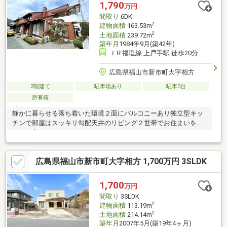
分■セブンイレブン…徒歩約11分■ひまわり…徒歩約5分■新市小学
1,790
万円
校…徒歩約3分■新市中央中学校…徒歩約14分
間取り
6DK
2
建物面積
163.53m
2
土地面積
239.72m
築年月
1984年9月(築42年)
ＪＲ福塩線 上戸手駅 徒歩20分
広島県福山市新市町大字相方
2階建て
駐車場あり
駐車3台
所有権
静かに暮らせる落ち着いた環境２面にバルコニーあり独立型キッ
チンで部屋はスッキリ勾配天井のリビング２世帯でお住まいをお
考えの方にもおすすめ♪
広島県福山市新市町大字相方 1,700万円 3SLDK
1,700
万円
間取り
3SLDK
2
建物面積
113.19m
2
土地面積
214.14m
築年月
2007年5月(築19年4ヶ月)