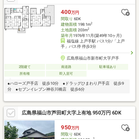
400
万円
間取り
6DK
2
建物面積
198.1m
2
土地面積
203m
築年月
1976年11月(築49年10ヶ月)
福塩線 上戸手駅 バス1分/「上戸
手」バス停 停歩3分
広島県福山市新市町大字戸手
2階建て
南道路
駐車場あり
所有権
即入居可
●ハローズ戸手店 徒歩10分 ●ドラッグひまわり戸手店 徒歩9
分 ●セブンイレブン神谷川橋店 徒歩6分
広島県福山市芦田町大字上有地 950万円 6DK
950
万円
間取り
6DK
2