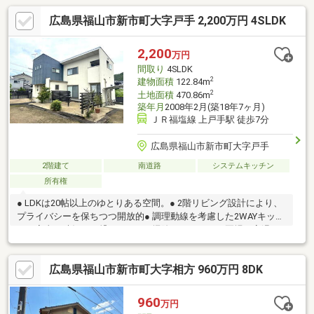
広島県福山市新市町大字戸手 2,200万円 4SLDK
2,200
万円
間取り
4SLDK
2
建物面積
122.84m
2
土地面積
470.86m
築年月
2008年2月(築18年7ヶ月)
ＪＲ福塩線 上戸手駅 徒歩7分
広島県福山市新市町大字戸手
2階建て
南道路
システムキッチン
所有権
● LDKは20帖以上のゆとりある空間。● 2階リビング設計により、
プライバシーを保ちつつ開放的● 調理動線を考慮した2WAYキッチ
ン。家事の時短にも繋がります● 掃除がしやすく、夏場も室温が
上がりにくいIHキッチンを採用● 各居室に収納を確保。季節用品
も整理しやすい4LDK+Sの間取り● 南向きのバルコニーからは気持
広島県福山市新市町大字相方 960万円 8DK
ちの良い風が通り抜けます● 室内は空家のため、実際の広さや日
当たりをゆっくりご確認可能です
960
万円