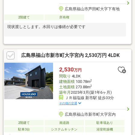
広島県福山市芦田町大字下有地
2階建て
所有権
現状渡しとします。水回りは修繕が必要です
広島県福山市新市町大字宮内 2,530万円 4LDK
2,530
万円
間取り
4LDK
2
建物面積
100.78m
2
土地面積
273.88m
築年月
2025年3月(築1年6ヶ月)
ＪＲ福塩線 新市駅 徒歩33分
その他の交通
広島県福山市新市町大字宮内
2階建て
南道路
駐車場あり
駐車3台
システムキッチン
浴室乾燥機