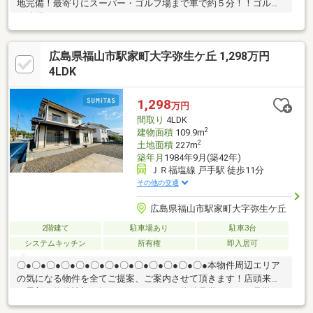
地完備！最寄りにスーパー・ゴルフ場まで車で約５分！！ゴルフ
の練習でいかがでしょうか？
広島県福山市駅家町大字弥生ケ丘 1,298万円
4LDK
1,298
万円
間取り
4LDK
2
建物面積
109.9m
2
土地面積
227m
築年月
1984年9月(築42年)
ＪＲ福塩線 戸手駅 徒歩11分
その他の交通
広島県福山市駅家町大字弥生ケ丘
2階建て
駐車場あり
駐車3台
システムキッチン
所有権
即入居可
〇●〇●〇●〇●〇●〇●〇●〇●〇●〇●〇●〇●〇●本物件周辺エリア
の気になる物件を全てご提案、ご案内させて頂きます！店頭来店
で最新の物件情報を知りたい！まとめて物件見学ができる見学ツ
アーは【その場確定！ 見学予約する（無料）からご予約下さ