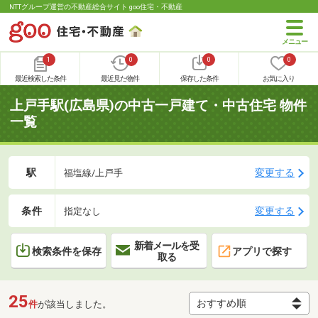
NTTグループ運営の不動産総合サイト goo住宅・不動産
1
0
0
0
最近検索した条件
最近見た物件
保存した条件
お気に入り
上戸手駅(広島県)の中古一戸建て・中古住宅 物件
一覧
駅
変更する
福塩線/上戸手
条件
変更する
指定なし
新着メールを受
検索条件を保存
アプリで探す
取る
25
件
が該当しました。